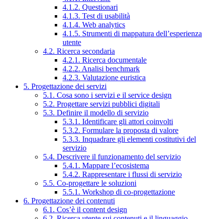
4.1.2. Questionari
4.1.3. Test di usabilità
4.1.4. Web analytics
4.1.5. Strumenti di mappatura dell’esperienza
utente
4.2. Ricerca secondaria
4.2.1. Ricerca documentale
4.2.2. Analisi benchmark
4.2.3. Valutazione euristica
5. Progettazione dei servizi
5.1. Cosa sono i servizi e il service design
5.2. Progettare servizi pubblici digitali
5.3. Definire il modello di servizio
5.3.1. Identificare gli attori coinvolti
5.3.2. Formulare la proposta di valore
5.3.3. Inquadrare gli elementi costitutivi del
servizio
5.4. Descrivere il funzionamento del servizio
5.4.1. Mappare l’ecosistema
5.4.2. Rappresentare i flussi di servizio
5.5. Co-progettare le soluzioni
5.5.1. Workshop di co-progettazione
6. Progettazione dei contenuti
6.1. Cos’è il content design
6.2. Ricerca utente sui contenuti e il linguaggio