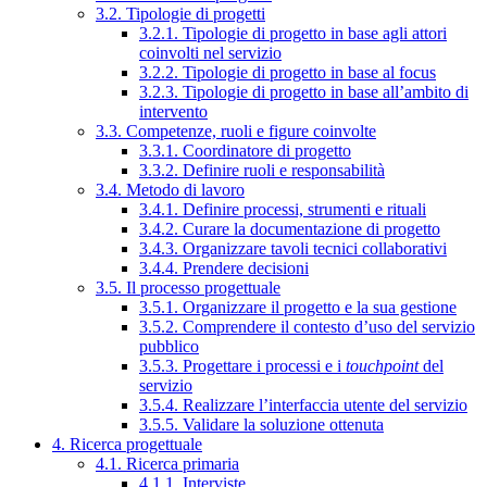
3.2. Tipologie di progetti
3.2.1. Tipologie di progetto in base agli attori
coinvolti nel servizio
3.2.2. Tipologie di progetto in base al focus
3.2.3. Tipologie di progetto in base all’ambito di
intervento
3.3. Competenze, ruoli e figure coinvolte
3.3.1. Coordinatore di progetto
3.3.2. Definire ruoli e responsabilità
3.4. Metodo di lavoro
3.4.1. Definire processi, strumenti e rituali
3.4.2. Curare la documentazione di progetto
3.4.3. Organizzare tavoli tecnici collaborativi
3.4.4. Prendere decisioni
3.5. Il processo progettuale
3.5.1. Organizzare il progetto e la sua gestione
3.5.2. Comprendere il contesto d’uso del servizio
pubblico
3.5.3. Progettare i processi e i
touchpoint
del
servizio
3.5.4. Realizzare l’interfaccia utente del servizio
3.5.5. Validare la soluzione ottenuta
4. Ricerca progettuale
4.1. Ricerca primaria
4.1.1. Interviste