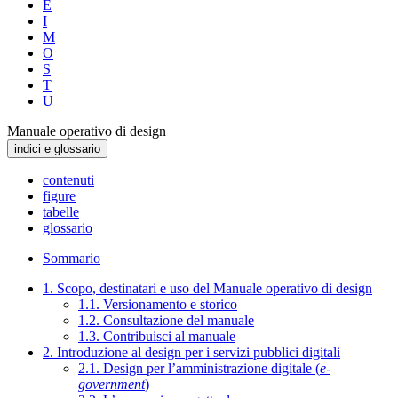
E
I
M
O
S
T
U
Manuale operativo di design
indici e glossario
contenuti
figure
tabelle
glossario
Sommario
1. Scopo, destinatari e uso del Manuale operativo di design
1.1. Versionamento e storico
1.2. Consultazione del manuale
1.3. Contribuisci al manuale
2. Introduzione al design per i servizi pubblici digitali
2.1. Design per l’amministrazione digitale (
e-
government
)