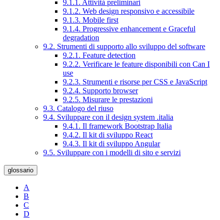
9.1.1. Attività preliminari
9.1.2. Web design responsivo e accessibile
9.1.3. Mobile first
9.1.4. Progressive enhancement e Graceful
degradation
9.2. Strumenti di supporto allo sviluppo del software
9.2.1. Feature detection
9.2.2. Verificare le feature disponibili con Can I
use
9.2.3. Strumenti e risorse per CSS e JavaScript
9.2.4. Supporto browser
9.2.5. Misurare le prestazioni
9.3. Catalogo del riuso
9.4. Sviluppare con il design system .italia
9.4.1. Il framework Bootstrap Italia
9.4.2. Il kit di sviluppo React
9.4.3. Il kit di sviluppo Angular
9.5. Sviluppare con i modelli di sito e servizi
glossario
A
B
C
D