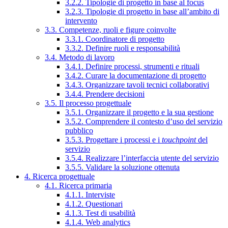
3.2.2. Tipologie di progetto in base al focus
3.2.3. Tipologie di progetto in base all’ambito di
intervento
3.3. Competenze, ruoli e figure coinvolte
3.3.1. Coordinatore di progetto
3.3.2. Definire ruoli e responsabilità
3.4. Metodo di lavoro
3.4.1. Definire processi, strumenti e rituali
3.4.2. Curare la documentazione di progetto
3.4.3. Organizzare tavoli tecnici collaborativi
3.4.4. Prendere decisioni
3.5. Il processo progettuale
3.5.1. Organizzare il progetto e la sua gestione
3.5.2. Comprendere il contesto d’uso del servizio
pubblico
3.5.3. Progettare i processi e i
touchpoint
del
servizio
3.5.4. Realizzare l’interfaccia utente del servizio
3.5.5. Validare la soluzione ottenuta
4. Ricerca progettuale
4.1. Ricerca primaria
4.1.1. Interviste
4.1.2. Questionari
4.1.3. Test di usabilità
4.1.4. Web analytics