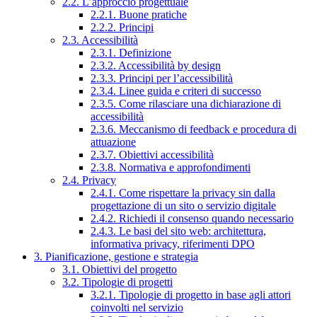
2.2. L’approccio progettuale
2.2.1. Buone pratiche
2.2.2. Principi
2.3. Accessibilità
2.3.1. Definizione
2.3.2. Accessibilità by design
2.3.3. Principi per l’accessibilità
2.3.4. Linee guida e criteri di successo
2.3.5. Come rilasciare una dichiarazione di
accessibilità
2.3.6. Meccanismo di feedback e procedura di
attuazione
2.3.7. Obiettivi accessibilità
2.3.8. Normativa e approfondimenti
2.4. Privacy
2.4.1. Come rispettare la privacy sin dalla
progettazione di un sito o servizio digitale
2.4.2. Richiedi il consenso quando necessario
2.4.3. Le basi del sito web: architettura,
informativa privacy, riferimenti DPO
3. Pianificazione, gestione e strategia
3.1. Obiettivi del progetto
3.2. Tipologie di progetti
3.2.1. Tipologie di progetto in base agli attori
coinvolti nel servizio