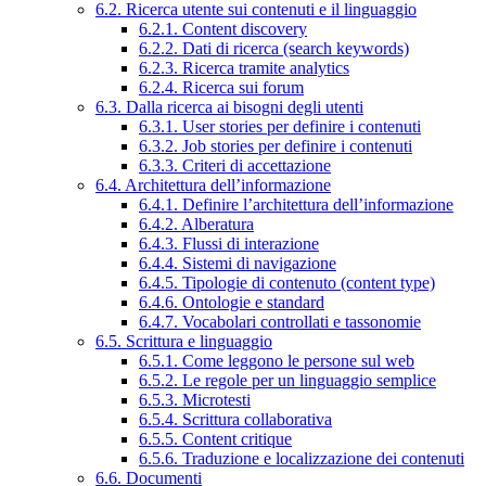
6.2. Ricerca utente sui contenuti e il linguaggio
6.2.1. Content discovery
6.2.2. Dati di ricerca (search keywords)
6.2.3. Ricerca tramite analytics
6.2.4. Ricerca sui forum
6.3. Dalla ricerca ai bisogni degli utenti
6.3.1. User stories per definire i contenuti
6.3.2. Job stories per definire i contenuti
6.3.3. Criteri di accettazione
6.4. Architettura dell’informazione
6.4.1. Definire l’architettura dell’informazione
6.4.2. Alberatura
6.4.3. Flussi di interazione
6.4.4. Sistemi di navigazione
6.4.5. Tipologie di contenuto (content type)
6.4.6. Ontologie e standard
6.4.7. Vocabolari controllati e tassonomie
6.5. Scrittura e linguaggio
6.5.1. Come leggono le persone sul web
6.5.2. Le regole per un linguaggio semplice
6.5.3. Microtesti
6.5.4. Scrittura collaborativa
6.5.5. Content critique
6.5.6. Traduzione e localizzazione dei contenuti
6.6. Documenti