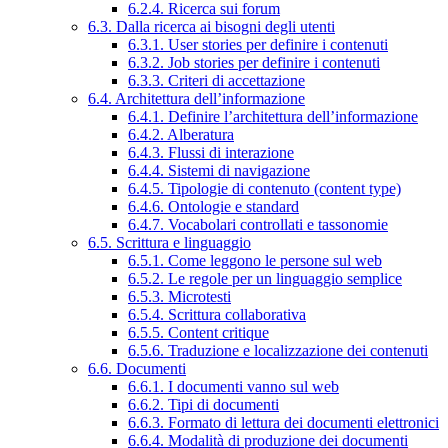
6.2.4. Ricerca sui forum
6.3. Dalla ricerca ai bisogni degli utenti
6.3.1. User stories per definire i contenuti
6.3.2. Job stories per definire i contenuti
6.3.3. Criteri di accettazione
6.4. Architettura dell’informazione
6.4.1. Definire l’architettura dell’informazione
6.4.2. Alberatura
6.4.3. Flussi di interazione
6.4.4. Sistemi di navigazione
6.4.5. Tipologie di contenuto (content type)
6.4.6. Ontologie e standard
6.4.7. Vocabolari controllati e tassonomie
6.5. Scrittura e linguaggio
6.5.1. Come leggono le persone sul web
6.5.2. Le regole per un linguaggio semplice
6.5.3. Microtesti
6.5.4. Scrittura collaborativa
6.5.5. Content critique
6.5.6. Traduzione e localizzazione dei contenuti
6.6. Documenti
6.6.1. I documenti vanno sul web
6.6.2. Tipi di documenti
6.6.3. Formato di lettura dei documenti elettronici
6.6.4. Modalità di produzione dei documenti