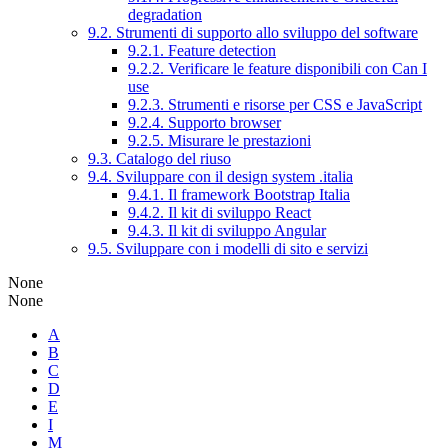
degradation
9.2. Strumenti di supporto allo sviluppo del software
9.2.1. Feature detection
9.2.2. Verificare le feature disponibili con Can I
use
9.2.3. Strumenti e risorse per CSS e JavaScript
9.2.4. Supporto browser
9.2.5. Misurare le prestazioni
9.3. Catalogo del riuso
9.4. Sviluppare con il design system .italia
9.4.1. Il framework Bootstrap Italia
9.4.2. Il kit di sviluppo React
9.4.3. Il kit di sviluppo Angular
9.5. Sviluppare con i modelli di sito e servizi
None
None
A
B
C
D
E
I
M