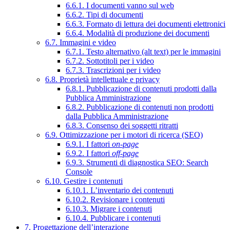
6.6.1. I documenti vanno sul web
6.6.2. Tipi di documenti
6.6.3. Formato di lettura dei documenti elettronici
6.6.4. Modalità di produzione dei documenti
6.7. Immagini e video
6.7.1. Testo alternativo (alt text) per le immagini
6.7.2. Sottotitoli per i video
6.7.3. Trascrizioni per i video
6.8. Proprietà intellettuale e privacy
6.8.1. Pubblicazione di contenuti prodotti dalla
Pubblica Amministrazione
6.8.2. Pubblicazione di contenuti non prodotti
dalla Pubblica Amministrazione
6.8.3. Consenso dei soggetti ritratti
6.9. Ottimizzazione per i motori di ricerca (SEO)
6.9.1. I fattori
on-page
6.9.2. I fattori
off-page
6.9.3. Strumenti di diagnostica SEO: Search
Console
6.10. Gestire i contenuti
6.10.1. L’inventario dei contenuti
6.10.2. Revisionare i contenuti
6.10.3. Migrare i contenuti
6.10.4. Pubblicare i contenuti
7. Progettazione dell’interazione