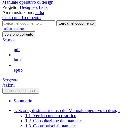
Manuale operativo di design
Progetto:
Designers Italia
Amministrazione:
italia
Cerca nel documento
Cerca nel documento
Informazioni
versione-corrente
Scarica
pdf
html
epub
Sorgente
Azioni
indice dei contenuti
Sommario
1. Scopo, destinatari e uso del Manuale operativo di design
1.1. Versionamento e storico
1.2. Consultazione del manuale
1.3. Contribuisci al manuale