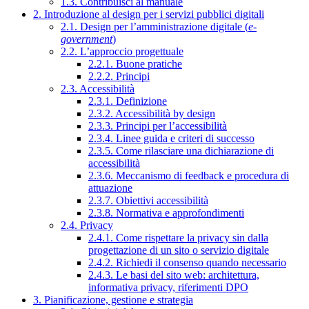
1.3. Contribuisci al manuale
2. Introduzione al design per i servizi pubblici digitali
2.1. Design per l’amministrazione digitale (
e-
government
)
2.2. L’approccio progettuale
2.2.1. Buone pratiche
2.2.2. Principi
2.3. Accessibilità
2.3.1. Definizione
2.3.2. Accessibilità by design
2.3.3. Principi per l’accessibilità
2.3.4. Linee guida e criteri di successo
2.3.5. Come rilasciare una dichiarazione di
accessibilità
2.3.6. Meccanismo di feedback e procedura di
attuazione
2.3.7. Obiettivi accessibilità
2.3.8. Normativa e approfondimenti
2.4. Privacy
2.4.1. Come rispettare la privacy sin dalla
progettazione di un sito o servizio digitale
2.4.2. Richiedi il consenso quando necessario
2.4.3. Le basi del sito web: architettura,
informativa privacy, riferimenti DPO
3. Pianificazione, gestione e strategia