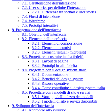
7.1. Caratteristiche dell’interazione
7.2. User stories per definire l’interazione
7.2.1. Differenza tra scenari e user stories
7.3. Flussi di interazione
7.4. Wireframe
7.5. Prototipi interattivi
8. Progettazione dell’interfaccia
8.1. Obiettivi dell’interfaccia
8.2. Elementi dell’interfaccia
8.2.1. Elementi di composizione
8.2.2. Elementi interattivi
8.2.3. Elementi testuali (microtesti)
8.3. Progettare e costruire in alta fedeltà
8.3.1. Layout di pagina
8.3.2. Prototipi in alta fedeltà
8.4. Progettare con il design system .italia
8.4.1. Documentazione
8.4.2. Benefici del design system
8.4.3. Risorse operative
8.4.4. Come contribuire al design system .italia
8.5. Progettare con i modelli di sito e servizi
8.5.1. Vantaggi dell’utilizzo dei modelli
8.5.2. I modelli di sito e servizi disponibili
9. Sviluppo dell’interfaccia
9.1. Approccio allo sviluppo