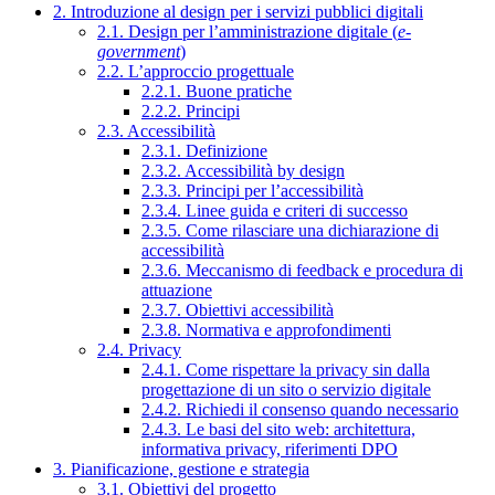
2. Introduzione al design per i servizi pubblici digitali
2.1. Design per l’amministrazione digitale (
e-
government
)
2.2. L’approccio progettuale
2.2.1. Buone pratiche
2.2.2. Principi
2.3. Accessibilità
2.3.1. Definizione
2.3.2. Accessibilità by design
2.3.3. Principi per l’accessibilità
2.3.4. Linee guida e criteri di successo
2.3.5. Come rilasciare una dichiarazione di
accessibilità
2.3.6. Meccanismo di feedback e procedura di
attuazione
2.3.7. Obiettivi accessibilità
2.3.8. Normativa e approfondimenti
2.4. Privacy
2.4.1. Come rispettare la privacy sin dalla
progettazione di un sito o servizio digitale
2.4.2. Richiedi il consenso quando necessario
2.4.3. Le basi del sito web: architettura,
informativa privacy, riferimenti DPO
3. Pianificazione, gestione e strategia
3.1. Obiettivi del progetto