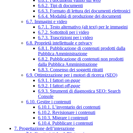
6.6.1. I documenti vanno sul web
6.6.2. Tipi di documenti
6.6.3. Formato di lettura dei documenti elettronici
6.6.4. Modalità di produzione dei documenti
6.7. Immagini e video
6.7.1. Testo alternativo (alt text) per le immagini
6.7.2. Sottotitoli per i video
6.7.3. Trascrizioni per i video
6.8. Proprietà intellettuale e privacy
6.8.1. Pubblicazione di contenuti prodotti dalla
Pubblica Amministrazione
6.8.2. Pubblicazione di contenuti non prodotti
dalla Pubblica Amministrazione
6.8.3. Consenso dei soggetti ritratti
6.9. Ottimizzazione per i motori di ricerca (SEO)
6.9.1. I fattori
on-page
6.9.2. I fattori
off-page
6.9.3. Strumenti di diagnostica SEO: Search
Console
6.10. Gestire i contenuti
6.10.1. L’inventario dei contenuti
6.10.2. Revisionare i contenuti
6.10.3. Migrare i contenuti
6.10.4. Pubblicare i contenuti
7. Progettazione dell’interazione