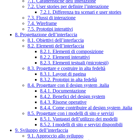
7.1. Caratteristiche dell’interazione
7.2. User stories per definire l’interazione
7.2.1. Differenza tra scenari e user stories
7.3. Flussi di interazione
7.4. Wireframe
7.5. Prototipi interattivi
8. Progettazione dell’interfaccia
8.1. Obiettivi dell’interfaccia
8.2. Elementi dell’interfaccia
8.2.1. Elementi di composizione
8.2.2. Elementi interattivi
8.2.3. Elementi testuali (microtesti)
8.3. Progettare e costruire in alta fedeltà
8.3.1. Layout di pagina
8.3.2. Prototipi in alta fedeltà
8.4. Progettare con il design system .italia
8.4.1. Documentazione
8.4.2. Benefici del design system
8.4.3. Risorse operative
8.4.4. Come contribuire al design system .italia
8.5. Progettare con i modelli di sito e servizi
8.5.1. Vantaggi dell’utilizzo dei modelli
8.5.2. I modelli di sito e servizi disponibili
9. Sviluppo dell’interfaccia
9.1. Approccio allo sviluppo