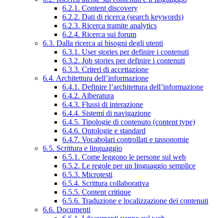
6.2.1. Content discovery
6.2.2. Dati di ricerca (search keywords)
6.2.3. Ricerca tramite analytics
6.2.4. Ricerca sui forum
6.3. Dalla ricerca ai bisogni degli utenti
6.3.1. User stories per definire i contenuti
6.3.2. Job stories per definire i contenuti
6.3.3. Criteri di accettazione
6.4. Architettura dell’informazione
6.4.1. Definire l’architettura dell’informazione
6.4.2. Alberatura
6.4.3. Flussi di interazione
6.4.4. Sistemi di navigazione
6.4.5. Tipologie di contenuto (content type)
6.4.6. Ontologie e standard
6.4.7. Vocabolari controllati e tassonomie
6.5. Scrittura e linguaggio
6.5.1. Come leggono le persone sul web
6.5.2. Le regole per un linguaggio semplice
6.5.3. Microtesti
6.5.4. Scrittura collaborativa
6.5.5. Content critique
6.5.6. Traduzione e localizzazione dei contenuti
6.6. Documenti