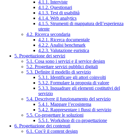
4.1.1. Interviste
4.1.2. Questionari
4.1.3. Test di usabilità
4.1.4. Web analytics
4.1.5. Strumenti di mappatura dell’esperienza
utente
4.2. Ricerca secondaria
4.2.1. Ricerca documentale
4.2.2. Analisi benchmark
4.2.3. Valutazione euristica
5. Progettazione dei servizi
5.1. Cosa sono i servizi e il service design
5.2. Progettare servizi pubblici digitali
5.3. Definire il modello di servizio
5.3.1. Identificare gli attori coinvolti
5.3.2. Formulare la proposta di valore
5.3.3. Inquadrare gli elementi costitutivi del
servizio
5.4. Descrivere il funzionamento del servizio
5.4.1. Mappare l’ecosistema
5.4.2. Rappresentare i flussi di servizio
5.5. Co-progettare le soluzioni
5.5.1. Workshop di co-progettazione
6. Progettazione dei contenuti
6.1. Cos’è il content design