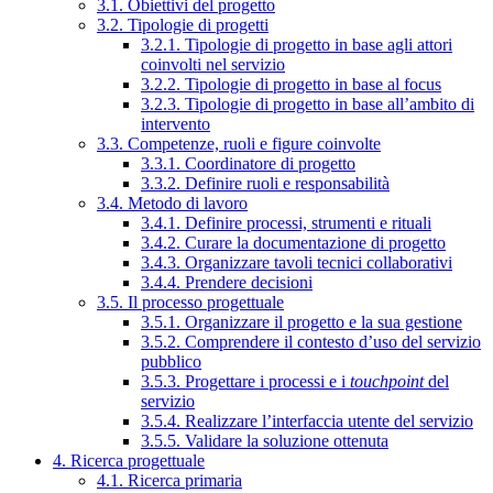
3.1. Obiettivi del progetto
3.2. Tipologie di progetti
3.2.1. Tipologie di progetto in base agli attori
coinvolti nel servizio
3.2.2. Tipologie di progetto in base al focus
3.2.3. Tipologie di progetto in base all’ambito di
intervento
3.3. Competenze, ruoli e figure coinvolte
3.3.1. Coordinatore di progetto
3.3.2. Definire ruoli e responsabilità
3.4. Metodo di lavoro
3.4.1. Definire processi, strumenti e rituali
3.4.2. Curare la documentazione di progetto
3.4.3. Organizzare tavoli tecnici collaborativi
3.4.4. Prendere decisioni
3.5. Il processo progettuale
3.5.1. Organizzare il progetto e la sua gestione
3.5.2. Comprendere il contesto d’uso del servizio
pubblico
3.5.3. Progettare i processi e i
touchpoint
del
servizio
3.5.4. Realizzare l’interfaccia utente del servizio
3.5.5. Validare la soluzione ottenuta
4. Ricerca progettuale
4.1. Ricerca primaria