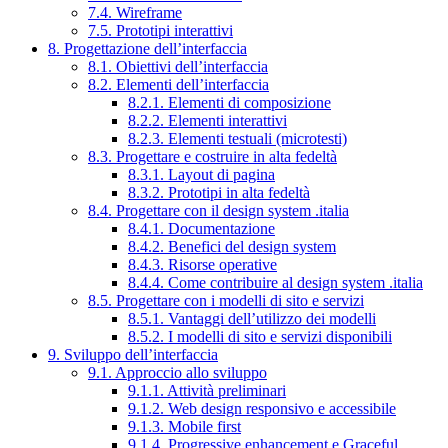
7.4. Wireframe
7.5. Prototipi interattivi
8. Progettazione dell’interfaccia
8.1. Obiettivi dell’interfaccia
8.2. Elementi dell’interfaccia
8.2.1. Elementi di composizione
8.2.2. Elementi interattivi
8.2.3. Elementi testuali (microtesti)
8.3. Progettare e costruire in alta fedeltà
8.3.1. Layout di pagina
8.3.2. Prototipi in alta fedeltà
8.4. Progettare con il design system .italia
8.4.1. Documentazione
8.4.2. Benefici del design system
8.4.3. Risorse operative
8.4.4. Come contribuire al design system .italia
8.5. Progettare con i modelli di sito e servizi
8.5.1. Vantaggi dell’utilizzo dei modelli
8.5.2. I modelli di sito e servizi disponibili
9. Sviluppo dell’interfaccia
9.1. Approccio allo sviluppo
9.1.1. Attività preliminari
9.1.2. Web design responsivo e accessibile
9.1.3. Mobile first
9.1.4. Progressive enhancement e Graceful