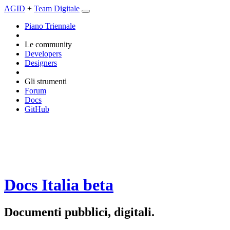
AGID
+
Team Digitale
Piano Triennale
Le community
Developers
Designers
Gli strumenti
Forum
Docs
GitHub
Docs Italia
beta
Documenti pubblici, digitali.