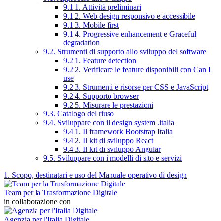
9.1.1. Attività preliminari
9.1.2. Web design responsivo e accessibile
9.1.3. Mobile first
9.1.4. Progressive enhancement e Graceful
degradation
9.2. Strumenti di supporto allo sviluppo del software
9.2.1. Feature detection
9.2.2. Verificare le feature disponibili con Can I
use
9.2.3. Strumenti e risorse per CSS e JavaScript
9.2.4. Supporto browser
9.2.5. Misurare le prestazioni
9.3. Catalogo del riuso
9.4. Sviluppare con il design system .italia
9.4.1. Il framework Bootstrap Italia
9.4.2. Il kit di sviluppo React
9.4.3. Il kit di sviluppo Angular
9.5. Sviluppare con i modelli di sito e servizi
1. Scopo, destinatari e uso del Manuale operativo di design
Team per la Trasformazione Digitale
in collaborazione con
Agenzia per l'Italia Digitale