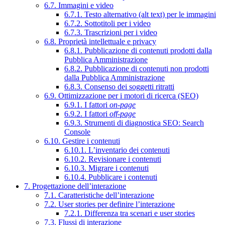
6.7. Immagini e video
6.7.1. Testo alternativo (alt text) per le immagini
6.7.2. Sottotitoli per i video
6.7.3. Trascrizioni per i video
6.8. Proprietà intellettuale e privacy
6.8.1. Pubblicazione di contenuti prodotti dalla
Pubblica Amministrazione
6.8.2. Pubblicazione di contenuti non prodotti
dalla Pubblica Amministrazione
6.8.3. Consenso dei soggetti ritratti
6.9. Ottimizzazione per i motori di ricerca (SEO)
6.9.1. I fattori
on-page
6.9.2. I fattori
off-page
6.9.3. Strumenti di diagnostica SEO: Search
Console
6.10. Gestire i contenuti
6.10.1. L’inventario dei contenuti
6.10.2. Revisionare i contenuti
6.10.3. Migrare i contenuti
6.10.4. Pubblicare i contenuti
7. Progettazione dell’interazione
7.1. Caratteristiche dell’interazione
7.2. User stories per definire l’interazione
7.2.1. Differenza tra scenari e user stories
7.3. Flussi di interazione