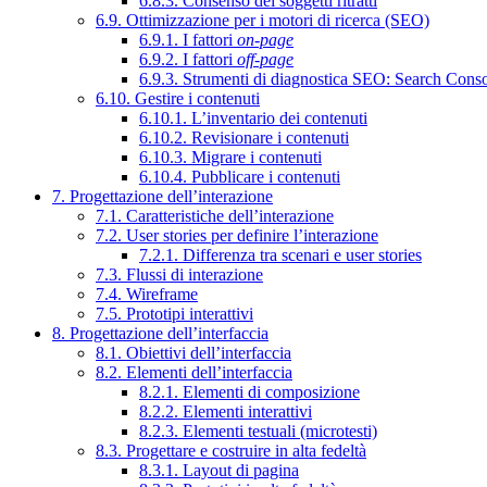
6.8.3. Consenso dei soggetti ritratti
6.9. Ottimizzazione per i motori di ricerca (SEO)
6.9.1. I fattori
on-page
6.9.2. I fattori
off-page
6.9.3. Strumenti di diagnostica SEO: Search Cons
6.10. Gestire i contenuti
6.10.1. L’inventario dei contenuti
6.10.2. Revisionare i contenuti
6.10.3. Migrare i contenuti
6.10.4. Pubblicare i contenuti
7. Progettazione dell’interazione
7.1. Caratteristiche dell’interazione
7.2. User stories per definire l’interazione
7.2.1. Differenza tra scenari e user stories
7.3. Flussi di interazione
7.4. Wireframe
7.5. Prototipi interattivi
8. Progettazione dell’interfaccia
8.1. Obiettivi dell’interfaccia
8.2. Elementi dell’interfaccia
8.2.1. Elementi di composizione
8.2.2. Elementi interattivi
8.2.3. Elementi testuali (microtesti)
8.3. Progettare e costruire in alta fedeltà
8.3.1. Layout di pagina