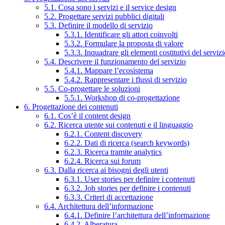
5.1. Cosa sono i servizi e il service design
5.2. Progettare servizi pubblici digitali
5.3. Definire il modello di servizio
5.3.1. Identificare gli attori coinvolti
5.3.2. Formulare la proposta di valore
5.3.3. Inquadrare gli elementi costitutivi del serviz
5.4. Descrivere il funzionamento del servizio
5.4.1. Mappare l’ecosistema
5.4.2. Rappresentare i flussi di servizio
5.5. Co-progettare le soluzioni
5.5.1. Workshop di co-progettazione
6. Progettazione dei contenuti
6.1. Cos’è il content design
6.2. Ricerca utente sui contenuti e il linguaggio
6.2.1. Content discovery
6.2.2. Dati di ricerca (search keywords)
6.2.3. Ricerca tramite analytics
6.2.4. Ricerca sui forum
6.3. Dalla ricerca ai bisogni degli utenti
6.3.1. User stories per definire i contenuti
6.3.2. Job stories per definire i contenuti
6.3.3. Criteri di accettazione
6.4. Architettura dell’informazione
6.4.1. Definire l’architettura dell’informazione
6.4.2. Alberatura