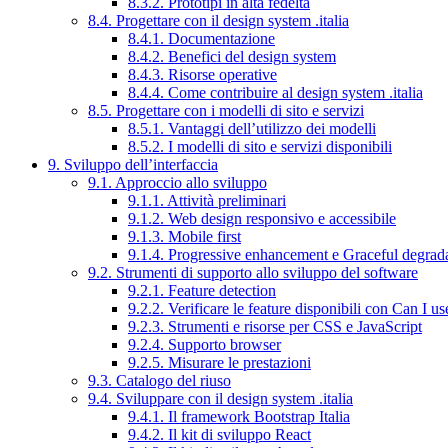
8.3.2. Prototipi in alta fedeltà
8.4. Progettare con il design system .italia
8.4.1. Documentazione
8.4.2. Benefici del design system
8.4.3. Risorse operative
8.4.4. Come contribuire al design system .italia
8.5. Progettare con i modelli di sito e servizi
8.5.1. Vantaggi dell’utilizzo dei modelli
8.5.2. I modelli di sito e servizi disponibili
9. Sviluppo dell’interfaccia
9.1. Approccio allo sviluppo
9.1.1. Attività preliminari
9.1.2. Web design responsivo e accessibile
9.1.3. Mobile first
9.1.4. Progressive enhancement e Graceful degrad
9.2. Strumenti di supporto allo sviluppo del software
9.2.1. Feature detection
9.2.2. Verificare le feature disponibili con Can I us
9.2.3. Strumenti e risorse per CSS e JavaScript
9.2.4. Supporto browser
9.2.5. Misurare le prestazioni
9.3. Catalogo del riuso
9.4. Sviluppare con il design system .italia
9.4.1. Il framework Bootstrap Italia
9.4.2. Il kit di sviluppo React