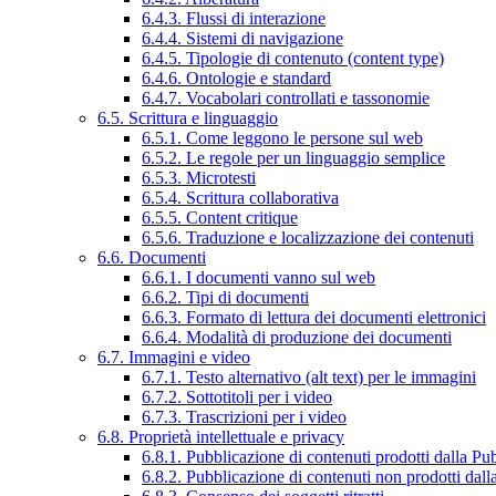
6.4.3. Flussi di interazione
6.4.4. Sistemi di navigazione
6.4.5. Tipologie di contenuto (content type)
6.4.6. Ontologie e standard
6.4.7. Vocabolari controllati e tassonomie
6.5. Scrittura e linguaggio
6.5.1. Come leggono le persone sul web
6.5.2. Le regole per un linguaggio semplice
6.5.3. Microtesti
6.5.4. Scrittura collaborativa
6.5.5. Content critique
6.5.6. Traduzione e localizzazione dei contenuti
6.6. Documenti
6.6.1. I documenti vanno sul web
6.6.2. Tipi di documenti
6.6.3. Formato di lettura dei documenti elettronici
6.6.4. Modalità di produzione dei documenti
6.7. Immagini e video
6.7.1. Testo alternativo (alt text) per le immagini
6.7.2. Sottotitoli per i video
6.7.3. Trascrizioni per i video
6.8. Proprietà intellettuale e privacy
6.8.1. Pubblicazione di contenuti prodotti dalla P
6.8.2. Pubblicazione di contenuti non prodotti dal