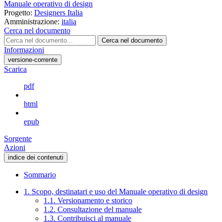
Manuale operativo di design
Progetto:
Designers Italia
Amministrazione:
italia
Cerca nel documento
Cerca nel documento
Informazioni
versione-corrente
Scarica
pdf
html
epub
Sorgente
Azioni
indice dei contenuti
Sommario
1. Scopo, destinatari e uso del Manuale operativo di design
1.1. Versionamento e storico
1.2. Consultazione del manuale
1.3. Contribuisci al manuale