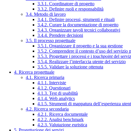
3.3.1. Coordinatore di progetto
3.3.2. Definire ruoli e responsabilità
3.4. Metodo di lavoro
3.4.1. Definire processi, strumenti e rituali
3.4.2. Curare la documentazione di progetto
3.4.3. Organizzare tavoli tecnici collaborativi
3.4.4. Prendere decisioni
3.5. Il processo progettuale
3.5.1. Organizzare il progetto e la sua gestione
3.5.2. Comprendere il contesto d’uso del servizio 
3.5.3. Progettare i processi e i
touchpoint
del servi
3.5.4. Realizzare l’interfaccia utente del servizio
3.5.5. Validare la soluzione ottenuta
4. Ricerca progettuale
4.1. Ricerca primaria
4.1.1. Interviste
4.1.2. Questionari
4.1.3. Test di usabilità
4.1.4. Web analytics
4.1.5. Strumenti di mappatura dell’esperienza uten
4.2. Ricerca secondaria
4.2.1. Ricerca documentale
4.2.2. Analisi benchmark
4.2.3. Valutazione euristica
5. Progettazione dei servizi