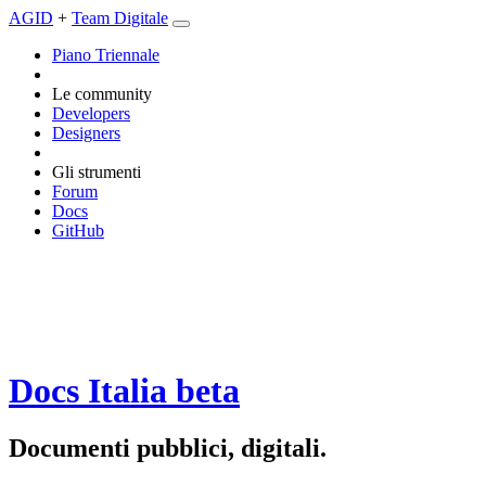
AGID
+
Team Digitale
Piano Triennale
Le community
Developers
Designers
Gli strumenti
Forum
Docs
GitHub
Docs Italia
beta
Documenti pubblici, digitali.