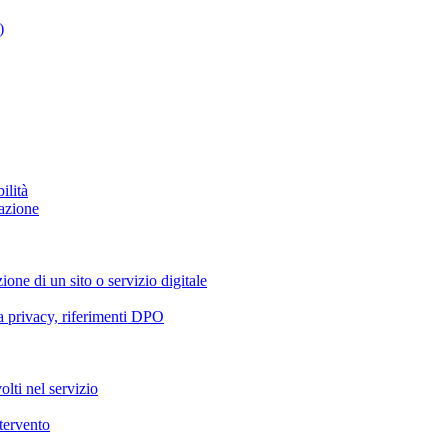
)
ilità
azione
ione di un sito o servizio digitale
va privacy, riferimenti DPO
olti nel servizio
ntervento