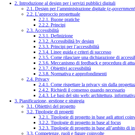
2. Introduzione al design per i servizi pubblici digitali
2.1. Design per l’amministrazione digitale (
e-government
2.2. L’approccio progettuale
2.2.1. Buone pratiche
2.2.2. Principi
2.3. Accessibilità
2.3.1. Definizione
2.3.2. Accessibilità by design
2.3.3. Principi per l’accessibilità
2.3.4. Linee guida e criteri di successo
2.3.5. Come rilasciare una dichiarazione di accessib
2.3.6. Meccanismo di feedback e procedura di attu
2.3.7. Obiettivi accessibilità
2.3.8. Normativa e approfondimenti
2.4. Privacy
2.4.1. Come rispettare la privacy sin dalla progettaz
2.4.2. Richiedi il consenso quando necessario
2.4.3. Le basi del sito web: architettura, informati
3. Pianificazione, gestione e strategia
3.1. Obiettivi del progetto
3.2. Tipologie di progetti
3.2.1. Tipologie di progetto in base agli attori coinv
3.2.2. Tipologie di progetto in base al focus
3.2.3. Tipologie di progetto in base all’ambito di i
3.3. Competenze, ruoli e figure coinvolte