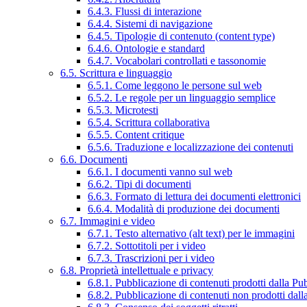
6.4.3. Flussi di interazione
6.4.4. Sistemi di navigazione
6.4.5. Tipologie di contenuto (content type)
6.4.6. Ontologie e standard
6.4.7. Vocabolari controllati e tassonomie
6.5. Scrittura e linguaggio
6.5.1. Come leggono le persone sul web
6.5.2. Le regole per un linguaggio semplice
6.5.3. Microtesti
6.5.4. Scrittura collaborativa
6.5.5. Content critique
6.5.6. Traduzione e localizzazione dei contenuti
6.6. Documenti
6.6.1. I documenti vanno sul web
6.6.2. Tipi di documenti
6.6.3. Formato di lettura dei documenti elettronici
6.6.4. Modalità di produzione dei documenti
6.7. Immagini e video
6.7.1. Testo alternativo (alt text) per le immagini
6.7.2. Sottotitoli per i video
6.7.3. Trascrizioni per i video
6.8. Proprietà intellettuale e privacy
6.8.1. Pubblicazione di contenuti prodotti dalla P
6.8.2. Pubblicazione di contenuti non prodotti dal