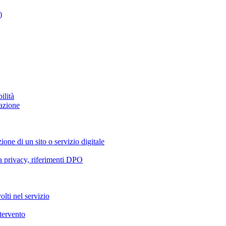
)
ilità
azione
ione di un sito o servizio digitale
va privacy, riferimenti DPO
olti nel servizio
ntervento