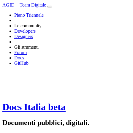
AGID
+
Team Digitale
Piano Triennale
Le community
Developers
Designers
Gli strumenti
Forum
Docs
GitHub
Docs Italia
beta
Documenti pubblici, digitali.