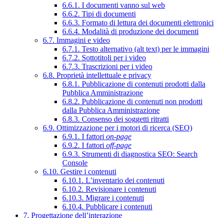
6.6.1. I documenti vanno sul web
6.6.2. Tipi di documenti
6.6.3. Formato di lettura dei documenti elettronici
6.6.4. Modalità di produzione dei documenti
6.7. Immagini e video
6.7.1. Testo alternativo (alt text) per le immagini
6.7.2. Sottotitoli per i video
6.7.3. Trascrizioni per i video
6.8. Proprietà intellettuale e privacy
6.8.1. Pubblicazione di contenuti prodotti dalla
Pubblica Amministrazione
6.8.2. Pubblicazione di contenuti non prodotti
dalla Pubblica Amministrazione
6.8.3. Consenso dei soggetti ritratti
6.9. Ottimizzazione per i motori di ricerca (SEO)
6.9.1. I fattori
on-page
6.9.2. I fattori
off-page
6.9.3. Strumenti di diagnostica SEO: Search
Console
6.10. Gestire i contenuti
6.10.1. L’inventario dei contenuti
6.10.2. Revisionare i contenuti
6.10.3. Migrare i contenuti
6.10.4. Pubblicare i contenuti
7. Progettazione dell’interazione