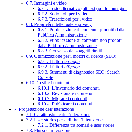
6.7. Immagini e video
6.7.1. Testo alternativo (alt text) per le immagini
6.7.2. Sottotitoli per i video
6.7.3. Trascrizioni per i video
6.8. Proprietà intellettuale e privacy
6.8.1. Pubblicazione di contenuti prodotti dalla
Pubblica Amministrazione
6.8.2. Pubblicazione di contenuti non prodotti
dalla Pubblica Amministrazione
6.8.3. Consenso dei soggetti ritratti
6.9. Ottimizzazione per i motori di ricerca (SEO)
6.9.1. I fattori
on-page
6.9.2. I fattori
off-page
6.9.3. Strumenti di diagnostica SEO: Search
Console
6.10. Gestire i contenuti
6.10.1. L’inventario dei contenuti
6.10.2. Revisionare i contenuti
6.10.3. Migrare i contenuti
6.10.4. Pubblicare i contenuti
7. Progettazione dell’interazione
7.1. Caratteristiche dell’interazione
7.2. User stories per definire l’interazione
7.2.1. Differenza tra scenari e user stories
7.3. Flussi di interazione