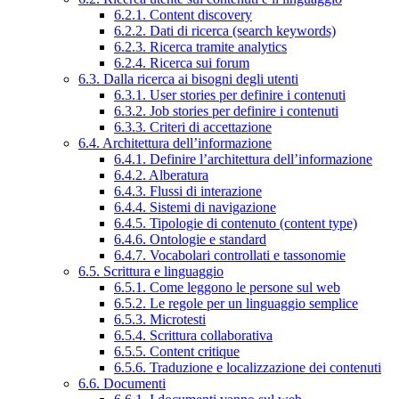
6.2.1. Content discovery
6.2.2. Dati di ricerca (search keywords)
6.2.3. Ricerca tramite analytics
6.2.4. Ricerca sui forum
6.3. Dalla ricerca ai bisogni degli utenti
6.3.1. User stories per definire i contenuti
6.3.2. Job stories per definire i contenuti
6.3.3. Criteri di accettazione
6.4. Architettura dell’informazione
6.4.1. Definire l’architettura dell’informazione
6.4.2. Alberatura
6.4.3. Flussi di interazione
6.4.4. Sistemi di navigazione
6.4.5. Tipologie di contenuto (content type)
6.4.6. Ontologie e standard
6.4.7. Vocabolari controllati e tassonomie
6.5. Scrittura e linguaggio
6.5.1. Come leggono le persone sul web
6.5.2. Le regole per un linguaggio semplice
6.5.3. Microtesti
6.5.4. Scrittura collaborativa
6.5.5. Content critique
6.5.6. Traduzione e localizzazione dei contenuti
6.6. Documenti