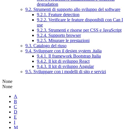
degradation
9.2. Strumenti di supporto allo sviluppo del software
9.2.1. Feature detection
9.2.2. Verificare le feature disponibili con Can I
use
9.2.3. Strumenti e risorse per CSS e JavaScript
9.2.4. Supporto browser
9.2.5. Misurare le prestazioni
9.3. Catalogo del riuso
9.4. Sviluppare con il design system .italia
9.4.1. Il framework Bootstrap Italia
9.4.2. Il kit di sviluppo React
9.4.3. Il kit di sviluppo Angular
9.5. Sviluppare con i modelli di sito e servizi
None
None
A
B
C
D
E
I
M