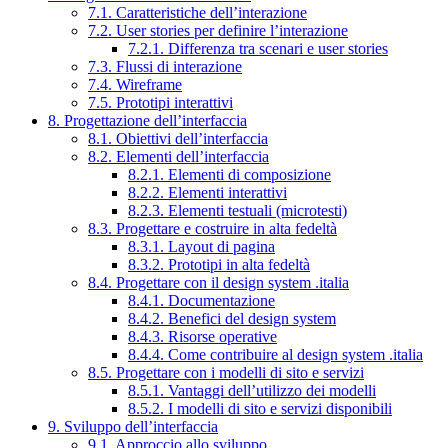
7.1. Caratteristiche dell’interazione
7.2. User stories per definire l’interazione
7.2.1. Differenza tra scenari e user stories
7.3. Flussi di interazione
7.4. Wireframe
7.5. Prototipi interattivi
8. Progettazione dell’interfaccia
8.1. Obiettivi dell’interfaccia
8.2. Elementi dell’interfaccia
8.2.1. Elementi di composizione
8.2.2. Elementi interattivi
8.2.3. Elementi testuali (microtesti)
8.3. Progettare e costruire in alta fedeltà
8.3.1. Layout di pagina
8.3.2. Prototipi in alta fedeltà
8.4. Progettare con il design system .italia
8.4.1. Documentazione
8.4.2. Benefici del design system
8.4.3. Risorse operative
8.4.4. Come contribuire al design system .italia
8.5. Progettare con i modelli di sito e servizi
8.5.1. Vantaggi dell’utilizzo dei modelli
8.5.2. I modelli di sito e servizi disponibili
9. Sviluppo dell’interfaccia
9.1. Approccio allo sviluppo