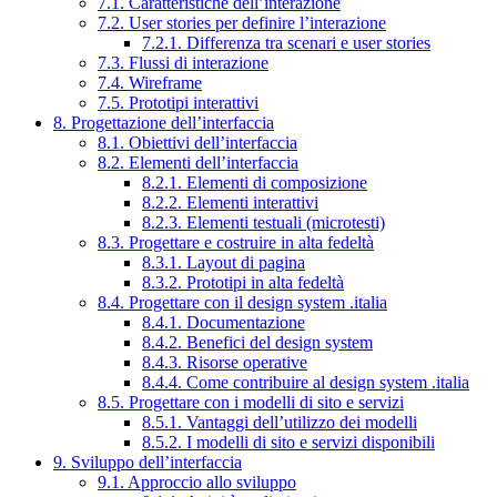
7.1. Caratteristiche dell’interazione
7.2. User stories per definire l’interazione
7.2.1. Differenza tra scenari e user stories
7.3. Flussi di interazione
7.4. Wireframe
7.5. Prototipi interattivi
8. Progettazione dell’interfaccia
8.1. Obiettivi dell’interfaccia
8.2. Elementi dell’interfaccia
8.2.1. Elementi di composizione
8.2.2. Elementi interattivi
8.2.3. Elementi testuali (microtesti)
8.3. Progettare e costruire in alta fedeltà
8.3.1. Layout di pagina
8.3.2. Prototipi in alta fedeltà
8.4. Progettare con il design system .italia
8.4.1. Documentazione
8.4.2. Benefici del design system
8.4.3. Risorse operative
8.4.4. Come contribuire al design system .italia
8.5. Progettare con i modelli di sito e servizi
8.5.1. Vantaggi dell’utilizzo dei modelli
8.5.2. I modelli di sito e servizi disponibili
9. Sviluppo dell’interfaccia
9.1. Approccio allo sviluppo