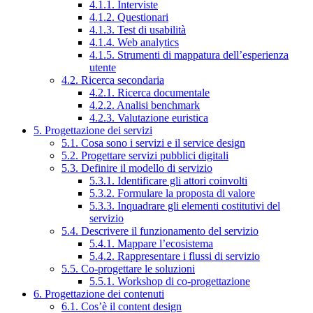
4.1.1. Interviste
4.1.2. Questionari
4.1.3. Test di usabilità
4.1.4. Web analytics
4.1.5. Strumenti di mappatura dell’esperienza
utente
4.2. Ricerca secondaria
4.2.1. Ricerca documentale
4.2.2. Analisi benchmark
4.2.3. Valutazione euristica
5. Progettazione dei servizi
5.1. Cosa sono i servizi e il service design
5.2. Progettare servizi pubblici digitali
5.3. Definire il modello di servizio
5.3.1. Identificare gli attori coinvolti
5.3.2. Formulare la proposta di valore
5.3.3. Inquadrare gli elementi costitutivi del
servizio
5.4. Descrivere il funzionamento del servizio
5.4.1. Mappare l’ecosistema
5.4.2. Rappresentare i flussi di servizio
5.5. Co-progettare le soluzioni
5.5.1. Workshop di co-progettazione
6. Progettazione dei contenuti
6.1. Cos’è il content design