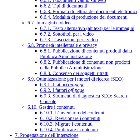
6.6.1. I documenti vanno sul web
6.6.2. Tipi di documenti
6.6.3. Formato di lettura dei documenti elettronici
6.6.4. Modalità di produzione dei documenti
6.7. Immagini e video
6.7.1. Testo alternativo (alt text) per le immagini
6.7.2. Sottotitoli per i video
6.7.3. Trascrizioni per i video
6.8. Proprietà intellettuale e privacy
6.8.1. Pubblicazione di contenuti prodotti dalla
Pubblica Amministrazione
6.8.2. Pubblicazione di contenuti non prodotti
dalla Pubblica Amministrazione
6.8.3. Consenso dei soggetti ritratti
6.9. Ottimizzazione per i motori di ricerca (SEO)
6.9.1. I fattori
on-page
6.9.2. I fattori
off-page
6.9.3. Strumenti di diagnostica SEO: Search
Console
6.10. Gestire i contenuti
6.10.1. L’inventario dei contenuti
6.10.2. Revisionare i contenuti
6.10.3. Migrare i contenuti
6.10.4. Pubblicare i contenuti
7. Progettazione dell’interazione