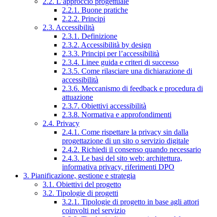
2.2. L’approccio progettuale
2.2.1. Buone pratiche
2.2.2. Principi
2.3. Accessibilità
2.3.1. Definizione
2.3.2. Accessibilità by design
2.3.3. Principi per l’accessibilità
2.3.4. Linee guida e criteri di successo
2.3.5. Come rilasciare una dichiarazione di
accessibilità
2.3.6. Meccanismo di feedback e procedura di
attuazione
2.3.7. Obiettivi accessibilità
2.3.8. Normativa e approfondimenti
2.4. Privacy
2.4.1. Come rispettare la privacy sin dalla
progettazione di un sito o servizio digitale
2.4.2. Richiedi il consenso quando necessario
2.4.3. Le basi del sito web: architettura,
informativa privacy, riferimenti DPO
3. Pianificazione, gestione e strategia
3.1. Obiettivi del progetto
3.2. Tipologie di progetti
3.2.1. Tipologie di progetto in base agli attori
coinvolti nel servizio