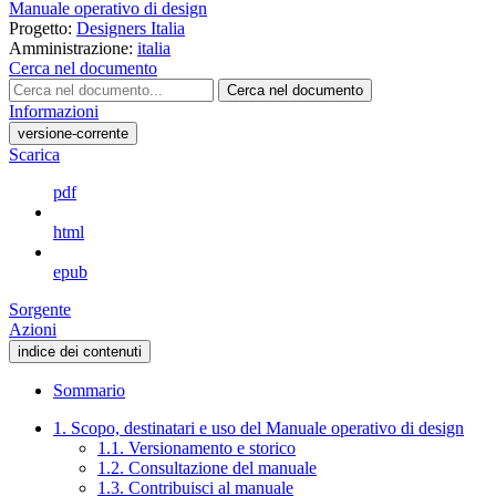
Manuale operativo di design
Progetto:
Designers Italia
Amministrazione:
italia
Cerca nel documento
Cerca nel documento
Informazioni
versione-corrente
Scarica
pdf
html
epub
Sorgente
Azioni
indice dei contenuti
Sommario
1. Scopo, destinatari e uso del Manuale operativo di design
1.1. Versionamento e storico
1.2. Consultazione del manuale
1.3. Contribuisci al manuale