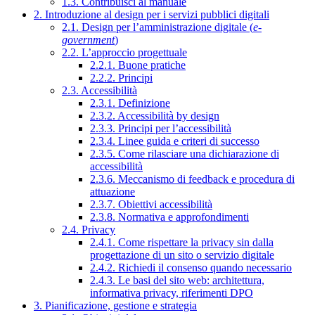
1.3. Contribuisci al manuale
2. Introduzione al design per i servizi pubblici digitali
2.1. Design per l’amministrazione digitale (
e-
government
)
2.2. L’approccio progettuale
2.2.1. Buone pratiche
2.2.2. Principi
2.3. Accessibilità
2.3.1. Definizione
2.3.2. Accessibilità by design
2.3.3. Principi per l’accessibilità
2.3.4. Linee guida e criteri di successo
2.3.5. Come rilasciare una dichiarazione di
accessibilità
2.3.6. Meccanismo di feedback e procedura di
attuazione
2.3.7. Obiettivi accessibilità
2.3.8. Normativa e approfondimenti
2.4. Privacy
2.4.1. Come rispettare la privacy sin dalla
progettazione di un sito o servizio digitale
2.4.2. Richiedi il consenso quando necessario
2.4.3. Le basi del sito web: architettura,
informativa privacy, riferimenti DPO
3. Pianificazione, gestione e strategia