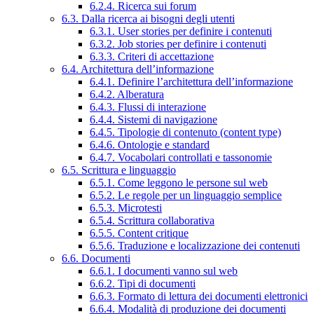
6.2.4. Ricerca sui forum
6.3. Dalla ricerca ai bisogni degli utenti
6.3.1. User stories per definire i contenuti
6.3.2. Job stories per definire i contenuti
6.3.3. Criteri di accettazione
6.4. Architettura dell’informazione
6.4.1. Definire l’architettura dell’informazione
6.4.2. Alberatura
6.4.3. Flussi di interazione
6.4.4. Sistemi di navigazione
6.4.5. Tipologie di contenuto (content type)
6.4.6. Ontologie e standard
6.4.7. Vocabolari controllati e tassonomie
6.5. Scrittura e linguaggio
6.5.1. Come leggono le persone sul web
6.5.2. Le regole per un linguaggio semplice
6.5.3. Microtesti
6.5.4. Scrittura collaborativa
6.5.5. Content critique
6.5.6. Traduzione e localizzazione dei contenuti
6.6. Documenti
6.6.1. I documenti vanno sul web
6.6.2. Tipi di documenti
6.6.3. Formato di lettura dei documenti elettronici
6.6.4. Modalità di produzione dei documenti