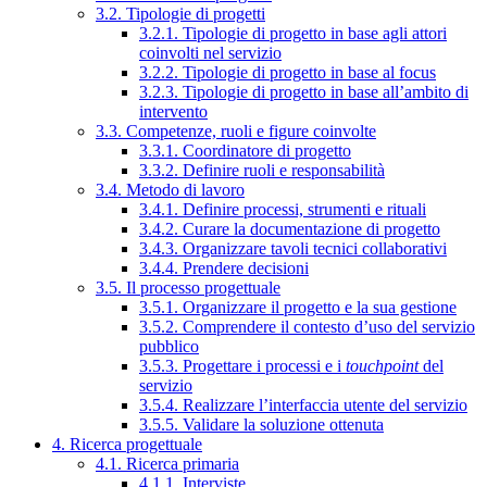
3.2. Tipologie di progetti
3.2.1. Tipologie di progetto in base agli attori
coinvolti nel servizio
3.2.2. Tipologie di progetto in base al focus
3.2.3. Tipologie di progetto in base all’ambito di
intervento
3.3. Competenze, ruoli e figure coinvolte
3.3.1. Coordinatore di progetto
3.3.2. Definire ruoli e responsabilità
3.4. Metodo di lavoro
3.4.1. Definire processi, strumenti e rituali
3.4.2. Curare la documentazione di progetto
3.4.3. Organizzare tavoli tecnici collaborativi
3.4.4. Prendere decisioni
3.5. Il processo progettuale
3.5.1. Organizzare il progetto e la sua gestione
3.5.2. Comprendere il contesto d’uso del servizio
pubblico
3.5.3. Progettare i processi e i
touchpoint
del
servizio
3.5.4. Realizzare l’interfaccia utente del servizio
3.5.5. Validare la soluzione ottenuta
4. Ricerca progettuale
4.1. Ricerca primaria
4.1.1. Interviste