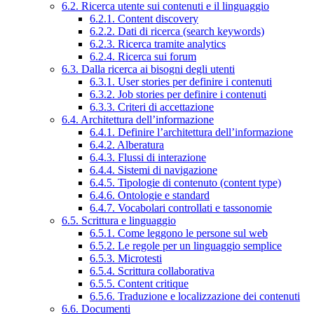
6.2. Ricerca utente sui contenuti e il linguaggio
6.2.1. Content discovery
6.2.2. Dati di ricerca (search keywords)
6.2.3. Ricerca tramite analytics
6.2.4. Ricerca sui forum
6.3. Dalla ricerca ai bisogni degli utenti
6.3.1. User stories per definire i contenuti
6.3.2. Job stories per definire i contenuti
6.3.3. Criteri di accettazione
6.4. Architettura dell’informazione
6.4.1. Definire l’architettura dell’informazione
6.4.2. Alberatura
6.4.3. Flussi di interazione
6.4.4. Sistemi di navigazione
6.4.5. Tipologie di contenuto (content type)
6.4.6. Ontologie e standard
6.4.7. Vocabolari controllati e tassonomie
6.5. Scrittura e linguaggio
6.5.1. Come leggono le persone sul web
6.5.2. Le regole per un linguaggio semplice
6.5.3. Microtesti
6.5.4. Scrittura collaborativa
6.5.5. Content critique
6.5.6. Traduzione e localizzazione dei contenuti
6.6. Documenti