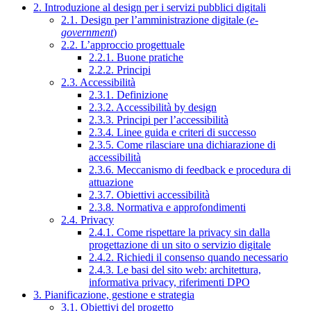
2. Introduzione al design per i servizi pubblici digitali
2.1. Design per l’amministrazione digitale (
e-
government
)
2.2. L’approccio progettuale
2.2.1. Buone pratiche
2.2.2. Principi
2.3. Accessibilità
2.3.1. Definizione
2.3.2. Accessibilità by design
2.3.3. Principi per l’accessibilità
2.3.4. Linee guida e criteri di successo
2.3.5. Come rilasciare una dichiarazione di
accessibilità
2.3.6. Meccanismo di feedback e procedura di
attuazione
2.3.7. Obiettivi accessibilità
2.3.8. Normativa e approfondimenti
2.4. Privacy
2.4.1. Come rispettare la privacy sin dalla
progettazione di un sito o servizio digitale
2.4.2. Richiedi il consenso quando necessario
2.4.3. Le basi del sito web: architettura,
informativa privacy, riferimenti DPO
3. Pianificazione, gestione e strategia
3.1. Obiettivi del progetto