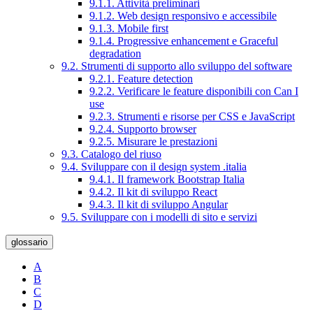
9.1.1. Attività preliminari
9.1.2. Web design responsivo e accessibile
9.1.3. Mobile first
9.1.4. Progressive enhancement e Graceful
degradation
9.2. Strumenti di supporto allo sviluppo del software
9.2.1. Feature detection
9.2.2. Verificare le feature disponibili con Can I
use
9.2.3. Strumenti e risorse per CSS e JavaScript
9.2.4. Supporto browser
9.2.5. Misurare le prestazioni
9.3. Catalogo del riuso
9.4. Sviluppare con il design system .italia
9.4.1. Il framework Bootstrap Italia
9.4.2. Il kit di sviluppo React
9.4.3. Il kit di sviluppo Angular
9.5. Sviluppare con i modelli di sito e servizi
glossario
A
B
C
D