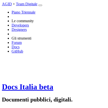
AGID
+
Team Digitale
Piano Triennale
Le community
Developers
Designers
Gli strumenti
Forum
Docs
GitHub
Docs Italia
beta
Documenti pubblici, digitali.