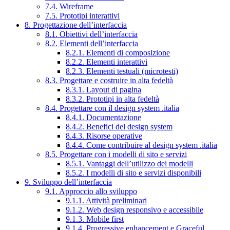
7.4. Wireframe
7.5. Prototipi interattivi
8. Progettazione dell’interfaccia
8.1. Obiettivi dell’interfaccia
8.2. Elementi dell’interfaccia
8.2.1. Elementi di composizione
8.2.2. Elementi interattivi
8.2.3. Elementi testuali (microtesti)
8.3. Progettare e costruire in alta fedeltà
8.3.1. Layout di pagina
8.3.2. Prototipi in alta fedeltà
8.4. Progettare con il design system .italia
8.4.1. Documentazione
8.4.2. Benefici del design system
8.4.3. Risorse operative
8.4.4. Come contribuire al design system .italia
8.5. Progettare con i modelli di sito e servizi
8.5.1. Vantaggi dell’utilizzo dei modelli
8.5.2. I modelli di sito e servizi disponibili
9. Sviluppo dell’interfaccia
9.1. Approccio allo sviluppo
9.1.1. Attività preliminari
9.1.2. Web design responsivo e accessibile
9.1.3. Mobile first
9.1.4. Progressive enhancement e Graceful