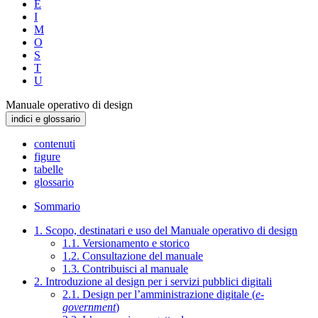
E
I
M
O
S
T
U
Manuale operativo di design
indici e glossario
contenuti
figure
tabelle
glossario
Sommario
1. Scopo, destinatari e uso del Manuale operativo di design
1.1. Versionamento e storico
1.2. Consultazione del manuale
1.3. Contribuisci al manuale
2. Introduzione al design per i servizi pubblici digitali
2.1. Design per l’amministrazione digitale (
e-
government
)