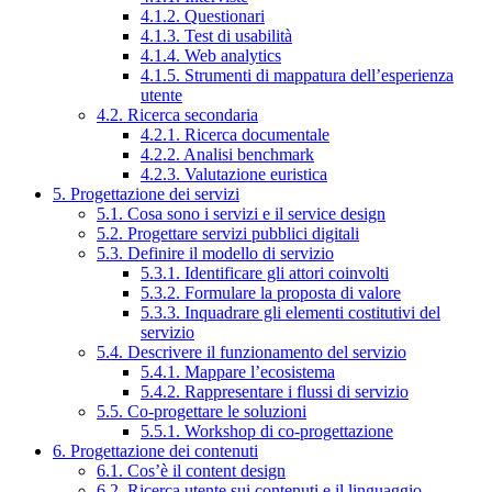
4.1.2. Questionari
4.1.3. Test di usabilità
4.1.4. Web analytics
4.1.5. Strumenti di mappatura dell’esperienza
utente
4.2. Ricerca secondaria
4.2.1. Ricerca documentale
4.2.2. Analisi benchmark
4.2.3. Valutazione euristica
5. Progettazione dei servizi
5.1. Cosa sono i servizi e il service design
5.2. Progettare servizi pubblici digitali
5.3. Definire il modello di servizio
5.3.1. Identificare gli attori coinvolti
5.3.2. Formulare la proposta di valore
5.3.3. Inquadrare gli elementi costitutivi del
servizio
5.4. Descrivere il funzionamento del servizio
5.4.1. Mappare l’ecosistema
5.4.2. Rappresentare i flussi di servizio
5.5. Co-progettare le soluzioni
5.5.1. Workshop di co-progettazione
6. Progettazione dei contenuti
6.1. Cos’è il content design
6.2. Ricerca utente sui contenuti e il linguaggio