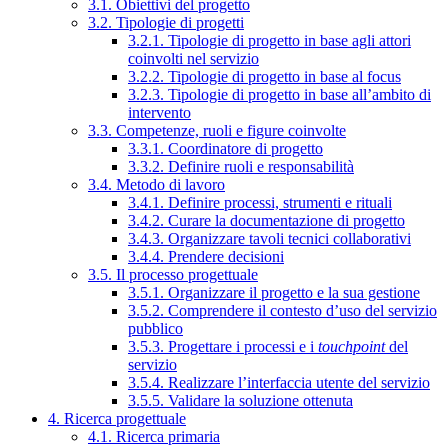
3.1. Obiettivi del progetto
3.2. Tipologie di progetti
3.2.1. Tipologie di progetto in base agli attori
coinvolti nel servizio
3.2.2. Tipologie di progetto in base al focus
3.2.3. Tipologie di progetto in base all’ambito di
intervento
3.3. Competenze, ruoli e figure coinvolte
3.3.1. Coordinatore di progetto
3.3.2. Definire ruoli e responsabilità
3.4. Metodo di lavoro
3.4.1. Definire processi, strumenti e rituali
3.4.2. Curare la documentazione di progetto
3.4.3. Organizzare tavoli tecnici collaborativi
3.4.4. Prendere decisioni
3.5. Il processo progettuale
3.5.1. Organizzare il progetto e la sua gestione
3.5.2. Comprendere il contesto d’uso del servizio
pubblico
3.5.3. Progettare i processi e i
touchpoint
del
servizio
3.5.4. Realizzare l’interfaccia utente del servizio
3.5.5. Validare la soluzione ottenuta
4. Ricerca progettuale
4.1. Ricerca primaria