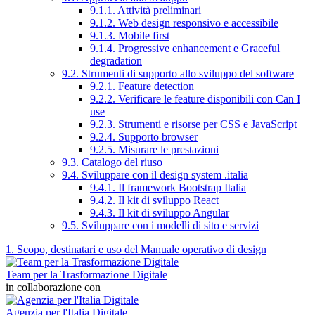
9.1.1. Attività preliminari
9.1.2. Web design responsivo e accessibile
9.1.3. Mobile first
9.1.4. Progressive enhancement e Graceful
degradation
9.2. Strumenti di supporto allo sviluppo del software
9.2.1. Feature detection
9.2.2. Verificare le feature disponibili con Can I
use
9.2.3. Strumenti e risorse per CSS e JavaScript
9.2.4. Supporto browser
9.2.5. Misurare le prestazioni
9.3. Catalogo del riuso
9.4. Sviluppare con il design system .italia
9.4.1. Il framework Bootstrap Italia
9.4.2. Il kit di sviluppo React
9.4.3. Il kit di sviluppo Angular
9.5. Sviluppare con i modelli di sito e servizi
1. Scopo, destinatari e uso del Manuale operativo di design
Team per la Trasformazione Digitale
in collaborazione con
Agenzia per l'Italia Digitale