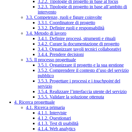
3.2.2. Tipologie di progetto in base al focus
3.2.3. Tipologie di progetto in base all’ambito di
intervento
3.3. Competenze, ruoli e figure coinvolte
3.3.1. Coordinatore di progetto
3.3.2. Definire ruoli e responsabilità
3.4. Metodo di lavoro
3.4.1. Definire processi, strumenti e rituali
3.4.2. Curare la documentazione di progetto
3.4.3. Organizzare tavoli tecnici collaborativi
3.4.4. Prendere decisioni
3.5. Il processo progettuale
3.5.1. Organizzare il progetto e la sua gestione
3.5.2. Comprendere il contesto d’uso del servizio
pubblico
3.5.3. Progettare i processi e i
touchpoint
del
servizio
3.5.4. Realizzare l’interfaccia utente del servizio
3.5.5. Validare la soluzione ottenuta
4. Ricerca progettuale
4.1. Ricerca primaria
4.1.1. Interviste
4.1.2. Questionari
4.1.3. Test di usabilità
4.1.4. Web analytics