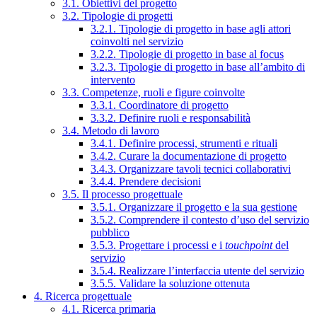
3.1. Obiettivi del progetto
3.2. Tipologie di progetti
3.2.1. Tipologie di progetto in base agli attori
coinvolti nel servizio
3.2.2. Tipologie di progetto in base al focus
3.2.3. Tipologie di progetto in base all’ambito di
intervento
3.3. Competenze, ruoli e figure coinvolte
3.3.1. Coordinatore di progetto
3.3.2. Definire ruoli e responsabilità
3.4. Metodo di lavoro
3.4.1. Definire processi, strumenti e rituali
3.4.2. Curare la documentazione di progetto
3.4.3. Organizzare tavoli tecnici collaborativi
3.4.4. Prendere decisioni
3.5. Il processo progettuale
3.5.1. Organizzare il progetto e la sua gestione
3.5.2. Comprendere il contesto d’uso del servizio
pubblico
3.5.3. Progettare i processi e i
touchpoint
del
servizio
3.5.4. Realizzare l’interfaccia utente del servizio
3.5.5. Validare la soluzione ottenuta
4. Ricerca progettuale
4.1. Ricerca primaria