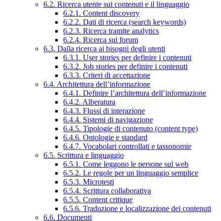
6.2. Ricerca utente sui contenuti e il linguaggio
6.2.1. Content discovery
6.2.2. Dati di ricerca (search keywords)
6.2.3. Ricerca tramite analytics
6.2.4. Ricerca sui forum
6.3. Dalla ricerca ai bisogni degli utenti
6.3.1. User stories per definire i contenuti
6.3.2. Job stories per definire i contenuti
6.3.3. Criteri di accettazione
6.4. Architettura dell’informazione
6.4.1. Definire l’architettura dell’informazione
6.4.2. Alberatura
6.4.3. Flussi di interazione
6.4.4. Sistemi di navigazione
6.4.5. Tipologie di contenuto (content type)
6.4.6. Ontologie e standard
6.4.7. Vocabolari controllati e tassonomie
6.5. Scrittura e linguaggio
6.5.1. Come leggono le persone sul web
6.5.2. Le regole per un linguaggio semplice
6.5.3. Microtesti
6.5.4. Scrittura collaborativa
6.5.5. Content critique
6.5.6. Traduzione e localizzazione dei contenuti
6.6. Documenti