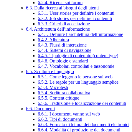
6.2.4. Ricerca sui forum
6.3. Dalla ricerca ai bisogni degli utenti
6.3.1. User stories per definire i contenuti
6.3.2. Job stories per definire i contenuti
6.3.3. Criteri di accettazione
6.4. Architettura dell’informazione
6.4.1. Definire l’architettura dell’informazione
6.4.2. Alberatura
6.4.3. Flussi di interazione
6.4.4. Sistemi di navigazione
6.4.5. Tipologie di contenuto (content type)
6.4.6. Ontologie e standard
6.4.7. Vocabolari controllati e tassonomie
6.5. Scrittura e linguaggio
6.5.1. Come leggono le persone sul web
6.5.2. Le regole per un linguaggio semplice
6.5.3. Microtesti
6.5.4. Scrittura collaborativa
6.5.5. Content critique
6.5.6. Traduzione e localizzazione dei contenuti
6.6. Documenti
6.6.1. I documenti vanno sul web
6.6.2. Tipi di documenti
6.6.3. Formato di lettura dei documenti elettronici
6.6.4. Modalità di produzione dei documenti