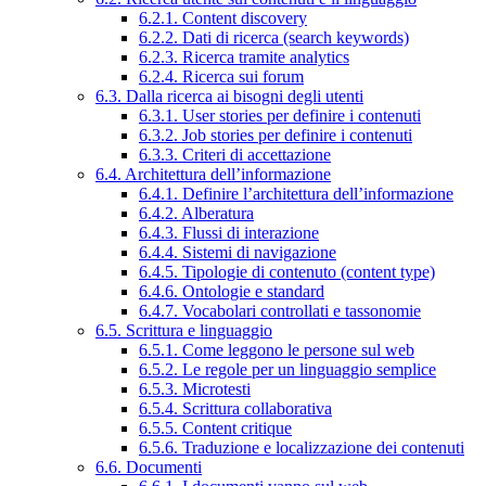
6.2.1. Content discovery
6.2.2. Dati di ricerca (search keywords)
6.2.3. Ricerca tramite analytics
6.2.4. Ricerca sui forum
6.3. Dalla ricerca ai bisogni degli utenti
6.3.1. User stories per definire i contenuti
6.3.2. Job stories per definire i contenuti
6.3.3. Criteri di accettazione
6.4. Architettura dell’informazione
6.4.1. Definire l’architettura dell’informazione
6.4.2. Alberatura
6.4.3. Flussi di interazione
6.4.4. Sistemi di navigazione
6.4.5. Tipologie di contenuto (content type)
6.4.6. Ontologie e standard
6.4.7. Vocabolari controllati e tassonomie
6.5. Scrittura e linguaggio
6.5.1. Come leggono le persone sul web
6.5.2. Le regole per un linguaggio semplice
6.5.3. Microtesti
6.5.4. Scrittura collaborativa
6.5.5. Content critique
6.5.6. Traduzione e localizzazione dei contenuti
6.6. Documenti