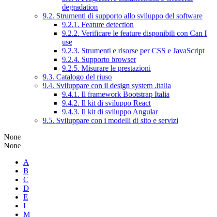
degradation
9.2. Strumenti di supporto allo sviluppo del software
9.2.1. Feature detection
9.2.2. Verificare le feature disponibili con Can I
use
9.2.3. Strumenti e risorse per CSS e JavaScript
9.2.4. Supporto browser
9.2.5. Misurare le prestazioni
9.3. Catalogo del riuso
9.4. Sviluppare con il design system .italia
9.4.1. Il framework Bootstrap Italia
9.4.2. Il kit di sviluppo React
9.4.3. Il kit di sviluppo Angular
9.5. Sviluppare con i modelli di sito e servizi
None
None
A
B
C
D
E
I
M