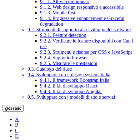
9.1.1. Attività preliminari
9.1.2. Web design responsivo e accessibile
9.1.3. Mobile first
9.1.4. Progressive enhancement e Graceful
degradation
9.2. Strumenti di supporto allo sviluppo del software
9.2.1. Feature detection
9.2.2. Verificare le feature disponibili con Can I
use
9.2.3. Strumenti e risorse per CSS e JavaScript
9.2.4. Supporto browser
9.2.5. Misurare le prestazioni
9.3. Catalogo del riuso
9.4. Sviluppare con il design system .italia
9.4.1. Il framework Bootstrap Italia
9.4.2. Il kit di sviluppo React
9.4.3. Il kit di sviluppo Angular
9.5. Sviluppare con i modelli di sito e servizi
glossario
A
B
C
D