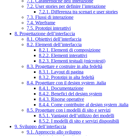
7.1. Caratteristiche dell’interazione
7.2. User stories per definire l’interazione
7.2.1. Differenza tra scenari e user stories
7.3. Flussi di interazione
7.4. Wireframe
7.5. Prototipi interattivi
8. Progettazione dell’interfaccia
8.1. Obiettivi dell’interfaccia
8.2. Elementi dell’interfaccia
8.2.1. Elementi di composizione
8.2.2. Elementi interattivi
8.2.3. Elementi testuali (microtesti)
8.3. Progettare e costruire in alta fedeltà
8.3.1. Layout di pagina
8.3.2. Prototipi in alta fedeltà
8.4. Progettare con il design system .italia
8.4.1. Documentazione
8.4.2. Benefici del design system
8.4.3. Risorse operative
8.4.4. Come contribuire al design system .italia
8.5. Progettare con i modelli di sito e servizi
8.5.1. Vantaggi dell’utilizzo dei modelli
8.5.2. I modelli di sito e servizi disponibili
9. Sviluppo dell’interfaccia
9.1. Approccio allo sviluppo