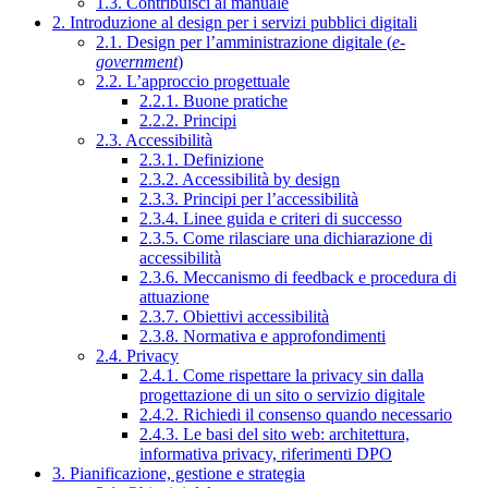
1.3. Contribuisci al manuale
2. Introduzione al design per i servizi pubblici digitali
2.1. Design per l’amministrazione digitale (
e-
government
)
2.2. L’approccio progettuale
2.2.1. Buone pratiche
2.2.2. Principi
2.3. Accessibilità
2.3.1. Definizione
2.3.2. Accessibilità by design
2.3.3. Principi per l’accessibilità
2.3.4. Linee guida e criteri di successo
2.3.5. Come rilasciare una dichiarazione di
accessibilità
2.3.6. Meccanismo di feedback e procedura di
attuazione
2.3.7. Obiettivi accessibilità
2.3.8. Normativa e approfondimenti
2.4. Privacy
2.4.1. Come rispettare la privacy sin dalla
progettazione di un sito o servizio digitale
2.4.2. Richiedi il consenso quando necessario
2.4.3. Le basi del sito web: architettura,
informativa privacy, riferimenti DPO
3. Pianificazione, gestione e strategia