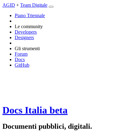
AGID
+
Team Digitale
Piano Triennale
Le community
Developers
Designers
Gli strumenti
Forum
Docs
GitHub
Docs Italia
beta
Documenti pubblici, digitali.