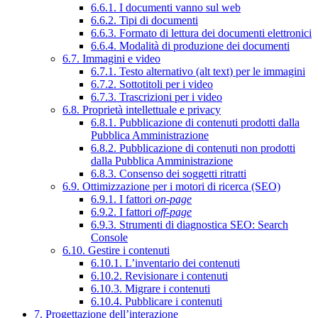
6.6.1. I documenti vanno sul web
6.6.2. Tipi di documenti
6.6.3. Formato di lettura dei documenti elettronici
6.6.4. Modalità di produzione dei documenti
6.7. Immagini e video
6.7.1. Testo alternativo (alt text) per le immagini
6.7.2. Sottotitoli per i video
6.7.3. Trascrizioni per i video
6.8. Proprietà intellettuale e privacy
6.8.1. Pubblicazione di contenuti prodotti dalla
Pubblica Amministrazione
6.8.2. Pubblicazione di contenuti non prodotti
dalla Pubblica Amministrazione
6.8.3. Consenso dei soggetti ritratti
6.9. Ottimizzazione per i motori di ricerca (SEO)
6.9.1. I fattori
on-page
6.9.2. I fattori
off-page
6.9.3. Strumenti di diagnostica SEO: Search
Console
6.10. Gestire i contenuti
6.10.1. L’inventario dei contenuti
6.10.2. Revisionare i contenuti
6.10.3. Migrare i contenuti
6.10.4. Pubblicare i contenuti
7. Progettazione dell’interazione