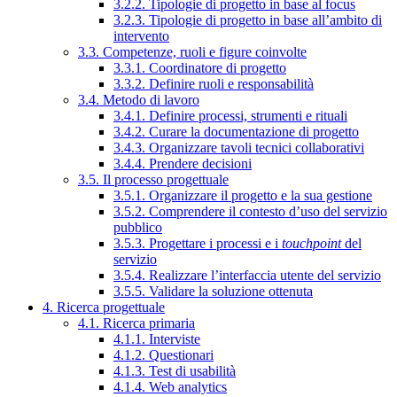
3.2.2. Tipologie di progetto in base al focus
3.2.3. Tipologie di progetto in base all’ambito di
intervento
3.3. Competenze, ruoli e figure coinvolte
3.3.1. Coordinatore di progetto
3.3.2. Definire ruoli e responsabilità
3.4. Metodo di lavoro
3.4.1. Definire processi, strumenti e rituali
3.4.2. Curare la documentazione di progetto
3.4.3. Organizzare tavoli tecnici collaborativi
3.4.4. Prendere decisioni
3.5. Il processo progettuale
3.5.1. Organizzare il progetto e la sua gestione
3.5.2. Comprendere il contesto d’uso del servizio
pubblico
3.5.3. Progettare i processi e i
touchpoint
del
servizio
3.5.4. Realizzare l’interfaccia utente del servizio
3.5.5. Validare la soluzione ottenuta
4. Ricerca progettuale
4.1. Ricerca primaria
4.1.1. Interviste
4.1.2. Questionari
4.1.3. Test di usabilità
4.1.4. Web analytics