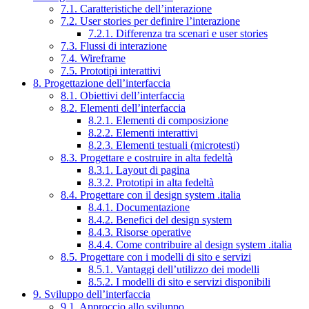
7.1. Caratteristiche dell’interazione
7.2. User stories per definire l’interazione
7.2.1. Differenza tra scenari e user stories
7.3. Flussi di interazione
7.4. Wireframe
7.5. Prototipi interattivi
8. Progettazione dell’interfaccia
8.1. Obiettivi dell’interfaccia
8.2. Elementi dell’interfaccia
8.2.1. Elementi di composizione
8.2.2. Elementi interattivi
8.2.3. Elementi testuali (microtesti)
8.3. Progettare e costruire in alta fedeltà
8.3.1. Layout di pagina
8.3.2. Prototipi in alta fedeltà
8.4. Progettare con il design system .italia
8.4.1. Documentazione
8.4.2. Benefici del design system
8.4.3. Risorse operative
8.4.4. Come contribuire al design system .italia
8.5. Progettare con i modelli di sito e servizi
8.5.1. Vantaggi dell’utilizzo dei modelli
8.5.2. I modelli di sito e servizi disponibili
9. Sviluppo dell’interfaccia
9.1. Approccio allo sviluppo