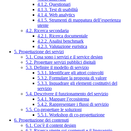
4.1.2. Questionari
4.1.3. Test di usabilità
4.1.4. Web analytics
4.1.5. Strumenti di mappatura dell’esperienza
utente
4.2. Ricerca secondaria
4.2.1. Ricerca documentale
4.2.2. Analisi benchmark
4.2.3. Valutazione euristica
5. Progettazione dei servizi
5.1. Cosa sono i servizi e il service design
5.2. Progettare servizi pubblici digitali
5.3. Definire il modello di servizio
5.3.1. Identificare gli attori coinvolti
5.3.2. Formulare la proposta di valore
5.3.3. Inquadrare gli elementi costitutivi del
servizio
5.4. Descrivere il funzionamento del servizio
5.4.1. Mappare l’ecosistema
5.4.2. Rappresentare i flussi di servizio
5.5. Co-progettare le soluzioni
5.5.1. Workshop di co-progettazione
6. Progettazione dei contenuti
6.1. Cos’è il content design
6.2. Ricerca utente sui contenuti e il linguaggio