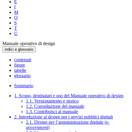
E
I
M
O
S
T
U
Manuale operativo di design
indici e glossario
contenuti
figure
tabelle
glossario
Sommario
1. Scopo, destinatari e uso del Manuale operativo di design
1.1. Versionamento e storico
1.2. Consultazione del manuale
1.3. Contribuisci al manuale
2. Introduzione al design per i servizi pubblici digitali
2.1. Design per l’amministrazione digitale (
e-
government
)