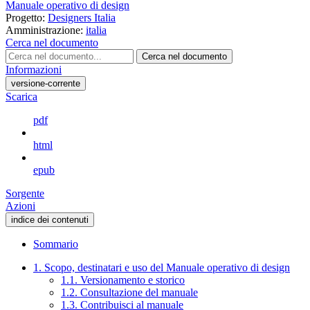
Manuale operativo di design
Progetto:
Designers Italia
Amministrazione:
italia
Cerca nel documento
Cerca nel documento
Informazioni
versione-corrente
Scarica
pdf
html
epub
Sorgente
Azioni
indice dei contenuti
Sommario
1. Scopo, destinatari e uso del Manuale operativo di design
1.1. Versionamento e storico
1.2. Consultazione del manuale
1.3. Contribuisci al manuale