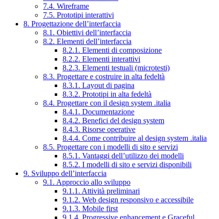
7.4. Wireframe
7.5. Prototipi interattivi
8. Progettazione dell’interfaccia
8.1. Obiettivi dell’interfaccia
8.2. Elementi dell’interfaccia
8.2.1. Elementi di composizione
8.2.2. Elementi interattivi
8.2.3. Elementi testuali (microtesti)
8.3. Progettare e costruire in alta fedeltà
8.3.1. Layout di pagina
8.3.2. Prototipi in alta fedeltà
8.4. Progettare con il design system .italia
8.4.1. Documentazione
8.4.2. Benefici del design system
8.4.3. Risorse operative
8.4.4. Come contribuire al design system .italia
8.5. Progettare con i modelli di sito e servizi
8.5.1. Vantaggi dell’utilizzo dei modelli
8.5.2. I modelli di sito e servizi disponibili
9. Sviluppo dell’interfaccia
9.1. Approccio allo sviluppo
9.1.1. Attività preliminari
9.1.2. Web design responsivo e accessibile
9.1.3. Mobile first
9.1.4. Progressive enhancement e Graceful