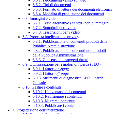
6.6.1. I documenti vanno sul web
6.6.2. Tipi di documenti
6.6.3. Formato di lettura dei documenti elettronici
6.6.4. Modalità di produzione dei documenti
6.7. Immagini e video
6.7.1. Testo alternativo (alt text) per le immagini
6.7.2. Sottotitoli per i video
6.7.3. Trascrizioni per i video
6.8. Proprietà intellettuale e privacy
6.8.1. Pubblicazione di contenuti prodotti dalla
Pubblica Amministrazione
6.8.2. Pubblicazione di contenuti non prodotti
dalla Pubblica Amministrazione
6.8.3. Consenso dei soggetti ritratti
6.9. Ottimizzazione per i motori di ricerca (SEO)
6.9.1. I fattori
on-page
6.9.2. I fattori
off-page
6.9.3. Strumenti di diagnostica SEO: Search
Console
6.10. Gestire i contenuti
6.10.1. L’inventario dei contenuti
6.10.2. Revisionare i contenuti
6.10.3. Migrare i contenuti
6.10.4. Pubblicare i contenuti
7. Progettazione dell’interazione