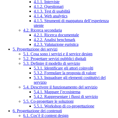
4.1.1. Interviste
4.1.2. Questionari
4.1.3. Test di usabilità
4.1.4. Web analytics
4.1.5. Strumenti di mappatura dell’esperienza
utente
4.2. Ricerca secondaria
4.2.1. Ricerca documentale
4.2.2. Analisi benchmark
4.2.3. Valutazione euristica
5. Progettazione dei servizi
5.1. Cosa sono i servizi e il service design
5.2. Progettare servizi pubblici digitali
5.3. Definire il modello di servizio
5.3.1. Identificare gli attori coinvolti
5.3.2. Formulare la proposta di valore
5.3.3. Inquadrare gli elementi costitutivi del
servizio
5.4. Descrivere il funzionamento del servizio
5.4.1. Mappare l’ecosistema
5.4.2. Rappresentare i flussi di servizio
5.5. Co-progettare le soluzioni
5.5.1. Workshop di co-progettazione
6. Progettazione dei contenuti
6.1. Cos’è il content design