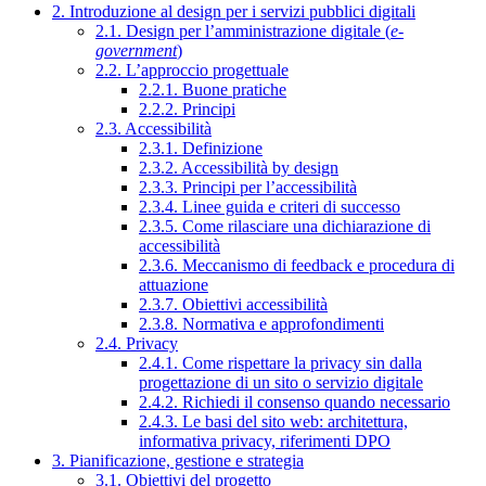
2. Introduzione al design per i servizi pubblici digitali
2.1. Design per l’amministrazione digitale (
e-
government
)
2.2. L’approccio progettuale
2.2.1. Buone pratiche
2.2.2. Principi
2.3. Accessibilità
2.3.1. Definizione
2.3.2. Accessibilità by design
2.3.3. Principi per l’accessibilità
2.3.4. Linee guida e criteri di successo
2.3.5. Come rilasciare una dichiarazione di
accessibilità
2.3.6. Meccanismo di feedback e procedura di
attuazione
2.3.7. Obiettivi accessibilità
2.3.8. Normativa e approfondimenti
2.4. Privacy
2.4.1. Come rispettare la privacy sin dalla
progettazione di un sito o servizio digitale
2.4.2. Richiedi il consenso quando necessario
2.4.3. Le basi del sito web: architettura,
informativa privacy, riferimenti DPO
3. Pianificazione, gestione e strategia
3.1. Obiettivi del progetto