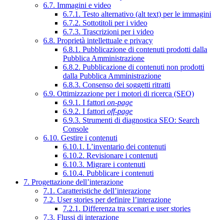
6.7. Immagini e video
6.7.1. Testo alternativo (alt text) per le immagini
6.7.2. Sottotitoli per i video
6.7.3. Trascrizioni per i video
6.8. Proprietà intellettuale e privacy
6.8.1. Pubblicazione di contenuti prodotti dalla
Pubblica Amministrazione
6.8.2. Pubblicazione di contenuti non prodotti
dalla Pubblica Amministrazione
6.8.3. Consenso dei soggetti ritratti
6.9. Ottimizzazione per i motori di ricerca (SEO)
6.9.1. I fattori
on-page
6.9.2. I fattori
off-page
6.9.3. Strumenti di diagnostica SEO: Search
Console
6.10. Gestire i contenuti
6.10.1. L’inventario dei contenuti
6.10.2. Revisionare i contenuti
6.10.3. Migrare i contenuti
6.10.4. Pubblicare i contenuti
7. Progettazione dell’interazione
7.1. Caratteristiche dell’interazione
7.2. User stories per definire l’interazione
7.2.1. Differenza tra scenari e user stories
7.3. Flussi di interazione