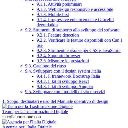
9.1.1. Attività preliminari
9.1.2. Web design responsivo e accessibile
9.1.3. Mobile first
9.1.4. Progressive enhancement e Graceful
degradation
9.2. Strumenti di supporto allo sviluppo del software
9.2.1. Feature detection
9.2.2. Verificare le feature disponibili con Can I
use
9.2.3. Strumenti e risorse per CSS e JavaScript
9.2.4. Supporto browser
9.2.5. Misurare le prestazioni
9.3. Catalogo del riuso
9.4. Sviluppare con il design system .italia
9.4.1. Il framework Bootstrap Italia
9.4.2. Il kit di sviluppo React
9.4.3. Il kit di sviluppo Angular
9.5. Sviluppare con i modelli di sito e servizi
1. Scopo, destinatari e uso del Manuale operativo di design
Team per la Trasformazione Digitale
in collaborazione con
Agenzia per l'Italia Digitale