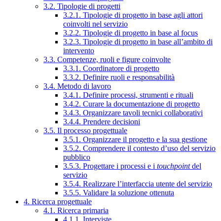
3.2. Tipologie di progetti
3.2.1. Tipologie di progetto in base agli attori
coinvolti nel servizio
3.2.2. Tipologie di progetto in base al focus
3.2.3. Tipologie di progetto in base all’ambito di
intervento
3.3. Competenze, ruoli e figure coinvolte
3.3.1. Coordinatore di progetto
3.3.2. Definire ruoli e responsabilità
3.4. Metodo di lavoro
3.4.1. Definire processi, strumenti e rituali
3.4.2. Curare la documentazione di progetto
3.4.3. Organizzare tavoli tecnici collaborativi
3.4.4. Prendere decisioni
3.5. Il processo progettuale
3.5.1. Organizzare il progetto e la sua gestione
3.5.2. Comprendere il contesto d’uso del servizio
pubblico
3.5.3. Progettare i processi e i
touchpoint
del
servizio
3.5.4. Realizzare l’interfaccia utente del servizio
3.5.5. Validare la soluzione ottenuta
4. Ricerca progettuale
4.1. Ricerca primaria
4.1.1. Interviste