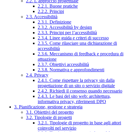
2.2. L’approccio progettuale
2.2.1. Buone pratiche
2.2.2. Principi
2.3. Accessibilità
2.3.1. Definizione
2.3.2. Accessibilità by design
2.3.3. Principi per l’accessibilità
2.3.4. Linee guida e criteri di successo
2.3.5. Come rilasciare una dichiarazione di
accessibilità
2.3.6. Meccanismo di feedback e procedura di
attuazione
2.3.7. Obiettivi accessibilità
2.3.8. Normativa e approfondimenti
2.4. Privacy
2.4.1. Come rispettare la privacy sin dalla
progettazione di un sito o servizio digitale
2.4.2. Richiedi il consenso quando necessario
2.4.3. Le basi del sito web: architettura,
informativa privacy, riferimenti DPO
3. Pianificazione, gestione e strategia
3.1. Obiettivi del progetto
3.2. Tipologie di progetti
3.2.1. Tipologie di progetto in base agli attori
coinvolti nel servizio