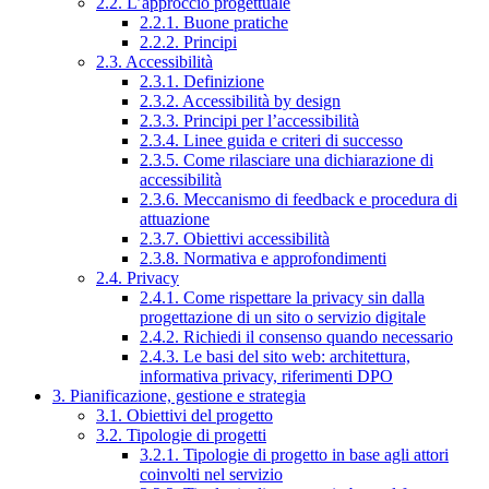
2.2. L’approccio progettuale
2.2.1. Buone pratiche
2.2.2. Principi
2.3. Accessibilità
2.3.1. Definizione
2.3.2. Accessibilità by design
2.3.3. Principi per l’accessibilità
2.3.4. Linee guida e criteri di successo
2.3.5. Come rilasciare una dichiarazione di
accessibilità
2.3.6. Meccanismo di feedback e procedura di
attuazione
2.3.7. Obiettivi accessibilità
2.3.8. Normativa e approfondimenti
2.4. Privacy
2.4.1. Come rispettare la privacy sin dalla
progettazione di un sito o servizio digitale
2.4.2. Richiedi il consenso quando necessario
2.4.3. Le basi del sito web: architettura,
informativa privacy, riferimenti DPO
3. Pianificazione, gestione e strategia
3.1. Obiettivi del progetto
3.2. Tipologie di progetti
3.2.1. Tipologie di progetto in base agli attori
coinvolti nel servizio