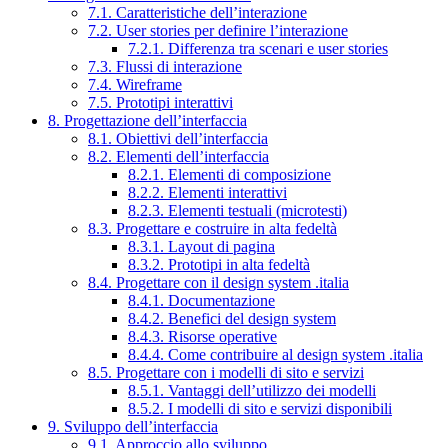
7.1. Caratteristiche dell’interazione
7.2. User stories per definire l’interazione
7.2.1. Differenza tra scenari e user stories
7.3. Flussi di interazione
7.4. Wireframe
7.5. Prototipi interattivi
8. Progettazione dell’interfaccia
8.1. Obiettivi dell’interfaccia
8.2. Elementi dell’interfaccia
8.2.1. Elementi di composizione
8.2.2. Elementi interattivi
8.2.3. Elementi testuali (microtesti)
8.3. Progettare e costruire in alta fedeltà
8.3.1. Layout di pagina
8.3.2. Prototipi in alta fedeltà
8.4. Progettare con il design system .italia
8.4.1. Documentazione
8.4.2. Benefici del design system
8.4.3. Risorse operative
8.4.4. Come contribuire al design system .italia
8.5. Progettare con i modelli di sito e servizi
8.5.1. Vantaggi dell’utilizzo dei modelli
8.5.2. I modelli di sito e servizi disponibili
9. Sviluppo dell’interfaccia
9.1. Approccio allo sviluppo