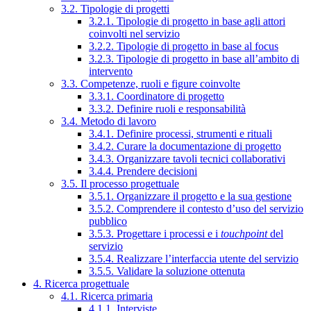
3.2. Tipologie di progetti
3.2.1. Tipologie di progetto in base agli attori
coinvolti nel servizio
3.2.2. Tipologie di progetto in base al focus
3.2.3. Tipologie di progetto in base all’ambito di
intervento
3.3. Competenze, ruoli e figure coinvolte
3.3.1. Coordinatore di progetto
3.3.2. Definire ruoli e responsabilità
3.4. Metodo di lavoro
3.4.1. Definire processi, strumenti e rituali
3.4.2. Curare la documentazione di progetto
3.4.3. Organizzare tavoli tecnici collaborativi
3.4.4. Prendere decisioni
3.5. Il processo progettuale
3.5.1. Organizzare il progetto e la sua gestione
3.5.2. Comprendere il contesto d’uso del servizio
pubblico
3.5.3. Progettare i processi e i
touchpoint
del
servizio
3.5.4. Realizzare l’interfaccia utente del servizio
3.5.5. Validare la soluzione ottenuta
4. Ricerca progettuale
4.1. Ricerca primaria
4.1.1. Interviste