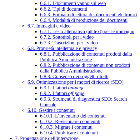
6.6.1. I documenti vanno sul web
6.6.2. Tipi di documenti
6.6.3. Formato di lettura dei documenti elettronici
6.6.4. Modalità di produzione dei documenti
6.7. Immagini e video
6.7.1. Testo alternativo (alt text) per le immagini
6.7.2. Sottotitoli per i video
6.7.3. Trascrizioni per i video
6.8. Proprietà intellettuale e privacy
6.8.1. Pubblicazione di contenuti prodotti dalla
Pubblica Amministrazione
6.8.2. Pubblicazione di contenuti non prodotti
dalla Pubblica Amministrazione
6.8.3. Consenso dei soggetti ritratti
6.9. Ottimizzazione per i motori di ricerca (SEO)
6.9.1. I fattori
on-page
6.9.2. I fattori
off-page
6.9.3. Strumenti di diagnostica SEO: Search
Console
6.10. Gestire i contenuti
6.10.1. L’inventario dei contenuti
6.10.2. Revisionare i contenuti
6.10.3. Migrare i contenuti
6.10.4. Pubblicare i contenuti
7. Progettazione dell’interazione