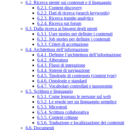
6.2. Ricerca utente sui contenuti e il linguaggio
6.2.1. Content discovery
6.2.2. Dati di ricerca (search keywords)
6.2.3. Ricerca tramite analytics
6.2.4. Ricerca sui forum
6.3. Dalla ricerca ai bisogni degli utenti
6.3.1. User stories per definire i contenuti
6.3.2. Job stories per definire i contenuti
6.3.3. Criteri di accettazione
6.4. Architettura dell’informazione
6.4.1. Definire l’architettura dell’informazione
6.4.2. Alberatura
6.4.3. Flussi di interazione
6.4.4. Sistemi di navigazione
6.4.5. Tipologie di contenuto (content type)
6.4.6. Ontologie e standard
6.4.7. Vocabolari controllati e tassonomie
6.5. Scrittura e linguaggio
6.5.1. Come leggono le persone sul web
6.5.2. Le regole per un linguaggio semplice
6.5.3. Microtesti
6.5.4. Scrittura collaborativa
6.5.5. Content critique
6.5.6. Traduzione e localizzazione dei contenuti
6.6. Documenti