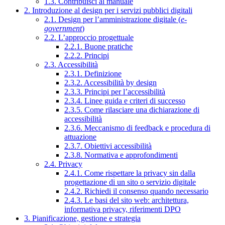
1.3. Contribuisci al manuale
2. Introduzione al design per i servizi pubblici digitali
2.1. Design per l’amministrazione digitale (
e-
government
)
2.2. L’approccio progettuale
2.2.1. Buone pratiche
2.2.2. Principi
2.3. Accessibilità
2.3.1. Definizione
2.3.2. Accessibilità by design
2.3.3. Principi per l’accessibilità
2.3.4. Linee guida e criteri di successo
2.3.5. Come rilasciare una dichiarazione di
accessibilità
2.3.6. Meccanismo di feedback e procedura di
attuazione
2.3.7. Obiettivi accessibilità
2.3.8. Normativa e approfondimenti
2.4. Privacy
2.4.1. Come rispettare la privacy sin dalla
progettazione di un sito o servizio digitale
2.4.2. Richiedi il consenso quando necessario
2.4.3. Le basi del sito web: architettura,
informativa privacy, riferimenti DPO
3. Pianificazione, gestione e strategia