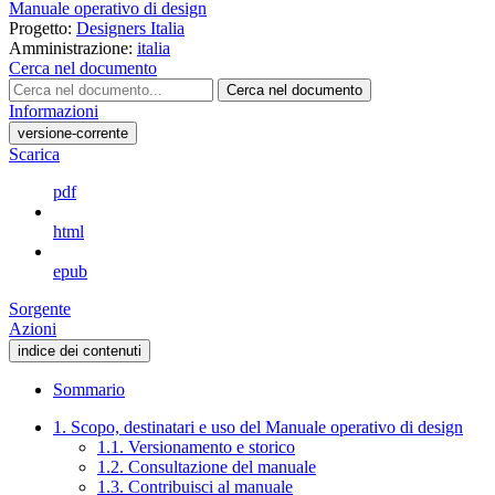
Manuale operativo di design
Progetto:
Designers Italia
Amministrazione:
italia
Cerca nel documento
Cerca nel documento
Informazioni
versione-corrente
Scarica
pdf
html
epub
Sorgente
Azioni
indice dei contenuti
Sommario
1. Scopo, destinatari e uso del Manuale operativo di design
1.1. Versionamento e storico
1.2. Consultazione del manuale
1.3. Contribuisci al manuale