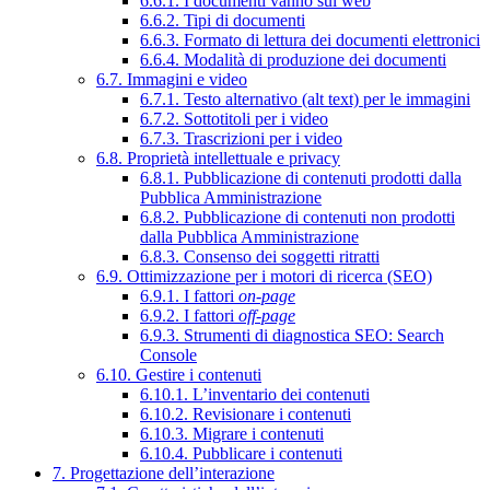
6.6.1. I documenti vanno sul web
6.6.2. Tipi di documenti
6.6.3. Formato di lettura dei documenti elettronici
6.6.4. Modalità di produzione dei documenti
6.7. Immagini e video
6.7.1. Testo alternativo (alt text) per le immagini
6.7.2. Sottotitoli per i video
6.7.3. Trascrizioni per i video
6.8. Proprietà intellettuale e privacy
6.8.1. Pubblicazione di contenuti prodotti dalla
Pubblica Amministrazione
6.8.2. Pubblicazione di contenuti non prodotti
dalla Pubblica Amministrazione
6.8.3. Consenso dei soggetti ritratti
6.9. Ottimizzazione per i motori di ricerca (SEO)
6.9.1. I fattori
on-page
6.9.2. I fattori
off-page
6.9.3. Strumenti di diagnostica SEO: Search
Console
6.10. Gestire i contenuti
6.10.1. L’inventario dei contenuti
6.10.2. Revisionare i contenuti
6.10.3. Migrare i contenuti
6.10.4. Pubblicare i contenuti
7. Progettazione dell’interazione