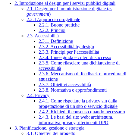
2. Introduzione al design per i servizi pubblici digitali
2.1. Design per l’amministrazione digitale (
e-
government
)
2.2. L’approccio progettuale
2.2.1. Buone pratiche
2.2.2. Principi
2.3. Accessibilità
2.3.1. Definizione
2.3.2. Accessibilità by design
2.3.3. Principi per l’accessibilità
2.3.4. Linee guida e criteri di successo
2.3.5. Come rilasciare una dichiarazione di
accessibilità
2.3.6. Meccanismo di feedback e procedura di
attuazione
2.3.7. Obiettivi accessibilità
2.3.8. Normativa e approfondimenti
2.4. Privacy
2.4.1. Come rispettare la privacy sin dalla
progettazione di un sito o servizio digitale
2.4.2. Richiedi il consenso quando necessario
2.4.3. Le basi del sito web: architettura,
informativa privacy, riferimenti DPO
3. Pianificazione, gestione e strategia
3.1. Obiettivi del progetto