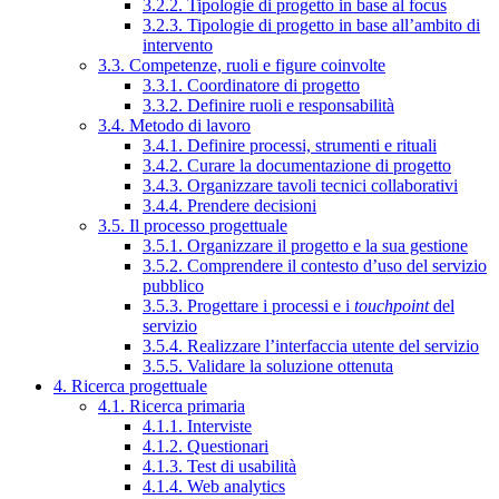
3.2.2. Tipologie di progetto in base al focus
3.2.3. Tipologie di progetto in base all’ambito di
intervento
3.3. Competenze, ruoli e figure coinvolte
3.3.1. Coordinatore di progetto
3.3.2. Definire ruoli e responsabilità
3.4. Metodo di lavoro
3.4.1. Definire processi, strumenti e rituali
3.4.2. Curare la documentazione di progetto
3.4.3. Organizzare tavoli tecnici collaborativi
3.4.4. Prendere decisioni
3.5. Il processo progettuale
3.5.1. Organizzare il progetto e la sua gestione
3.5.2. Comprendere il contesto d’uso del servizio
pubblico
3.5.3. Progettare i processi e i
touchpoint
del
servizio
3.5.4. Realizzare l’interfaccia utente del servizio
3.5.5. Validare la soluzione ottenuta
4. Ricerca progettuale
4.1. Ricerca primaria
4.1.1. Interviste
4.1.2. Questionari
4.1.3. Test di usabilità
4.1.4. Web analytics