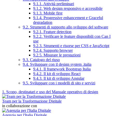
9.1.1. Attività preliminari
9.1.2. Web design responsivo e accessibile
9.1.3. Mobile first
9.1.4. Progressive enhancement e Graceful
degradation
9.2. Strumenti di supporto allo sviluppo del software
9.2.1. Feature detection
9.2.2. Verificare le feature disponibili con Can I
use
9.2.3. Strumenti e risorse per CSS e JavaScript
9.2.4. Supporto browser
9.2.5. Misurare le prestazioni
9.3. Catalogo del riuso
9.4. Sviluppare con il design system .italia
9.4.1. Il framework Bootstrap Italia
9.4.2. Il kit di sviluppo React
9.4.3. Il kit di sviluppo Angular
9.5. Sviluppare con i modelli di sito e servizi
1. Scopo, destinatari e uso del Manuale operativo di design
Team per la Trasformazione Digitale
in collaborazione con
Agenzia per l'Italia Digitale