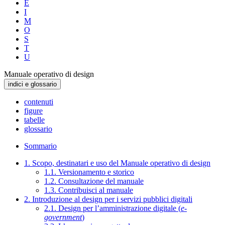
E
I
M
O
S
T
U
Manuale operativo di design
indici e glossario
contenuti
figure
tabelle
glossario
Sommario
1. Scopo, destinatari e uso del Manuale operativo di design
1.1. Versionamento e storico
1.2. Consultazione del manuale
1.3. Contribuisci al manuale
2. Introduzione al design per i servizi pubblici digitali
2.1. Design per l’amministrazione digitale (
e-
government
)