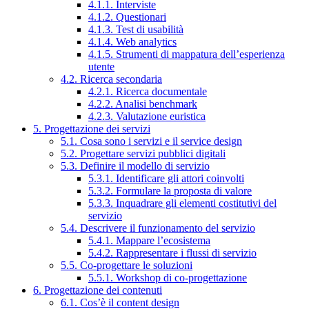
4.1.1. Interviste
4.1.2. Questionari
4.1.3. Test di usabilità
4.1.4. Web analytics
4.1.5. Strumenti di mappatura dell’esperienza
utente
4.2. Ricerca secondaria
4.2.1. Ricerca documentale
4.2.2. Analisi benchmark
4.2.3. Valutazione euristica
5. Progettazione dei servizi
5.1. Cosa sono i servizi e il service design
5.2. Progettare servizi pubblici digitali
5.3. Definire il modello di servizio
5.3.1. Identificare gli attori coinvolti
5.3.2. Formulare la proposta di valore
5.3.3. Inquadrare gli elementi costitutivi del
servizio
5.4. Descrivere il funzionamento del servizio
5.4.1. Mappare l’ecosistema
5.4.2. Rappresentare i flussi di servizio
5.5. Co-progettare le soluzioni
5.5.1. Workshop di co-progettazione
6. Progettazione dei contenuti
6.1. Cos’è il content design