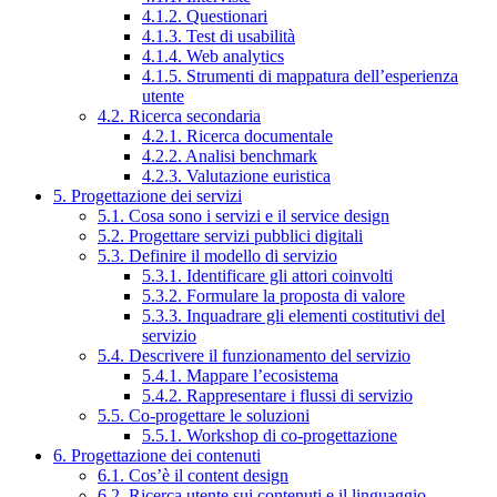
4.1.2. Questionari
4.1.3. Test di usabilità
4.1.4. Web analytics
4.1.5. Strumenti di mappatura dell’esperienza
utente
4.2. Ricerca secondaria
4.2.1. Ricerca documentale
4.2.2. Analisi benchmark
4.2.3. Valutazione euristica
5. Progettazione dei servizi
5.1. Cosa sono i servizi e il service design
5.2. Progettare servizi pubblici digitali
5.3. Definire il modello di servizio
5.3.1. Identificare gli attori coinvolti
5.3.2. Formulare la proposta di valore
5.3.3. Inquadrare gli elementi costitutivi del
servizio
5.4. Descrivere il funzionamento del servizio
5.4.1. Mappare l’ecosistema
5.4.2. Rappresentare i flussi di servizio
5.5. Co-progettare le soluzioni
5.5.1. Workshop di co-progettazione
6. Progettazione dei contenuti
6.1. Cos’è il content design
6.2. Ricerca utente sui contenuti e il linguaggio