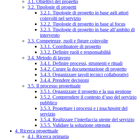
3.1. Obiettivi del progetto
3.2. Tipologie di progetti
3.2.1. Tipologie di progetto in base agli attori
coinvolti nel servizio
3.2.2. Tipologie di progetto in base al focus
3.2.3. Tipologie di progetto in base all’ambito di
intervento
3.3. Competenze, ruoli e figure coinvolte
3.3.1. Coordinatore di progetto
3.3.2. Definire ruoli e responsabilità
3.4. Metodo di lavoro
3.4.1. Definire processi, strumenti e rituali
3.4.2. Curare la documentazione di progetto
3.4.3. Organizzare tavoli tecnici collaborativi
3.4.4. Prendere decisioni
3.5. Il processo progettuale
3.5.1. Organizzare il progetto e la sua gestione
3.5.2. Comprendere il contesto d’uso del servizio
pubblico
3.5.3. Progettare i processi e i
touchpoint
del
servizio
3.5.4. Realizzare l’interfaccia utente del servizio
3.5.5. Validare la soluzione ottenuta
4. Ricerca progettuale
4.1. Ricerca primaria