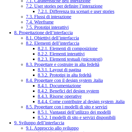
7.1. Caratteristiche dell’interazione
7.2. User stories per definire l’interazione
7.2.1. Differenza tra scenari e user stories
7.3. Flussi di interazione
7.4. Wireframe
7.5. Prototipi interattivi
8. Progettazione dell’interfaccia
8.1. Obiettivi dell’interfaccia
8.2. Elementi dell’interfaccia
8.2.1. Elementi di composizione
8.2.2. Elementi interattivi
8.2.3. Elementi testuali (microtesti)
8.3. Progettare e costruire in alta fedeltà
8.3.1. Layout di pagina
8.3.2. Prototipi in alta fedeltà
8.4. Progettare con il design system .italia
8.4.1. Documentazione
8.4.2. Benefici del design system
8.4.3. Risorse operative
8.4.4. Come contribuire al design system .italia
8.5. Progettare con i modelli di sito e servizi
8.5.1. Vantaggi dell’utilizzo dei modelli
8.5.2. I modelli di sito e servizi disponibili
9. Sviluppo dell’interfaccia
9.1. Approccio allo sviluppo