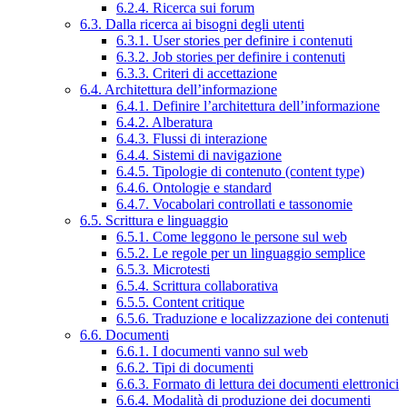
6.2.4. Ricerca sui forum
6.3. Dalla ricerca ai bisogni degli utenti
6.3.1. User stories per definire i contenuti
6.3.2. Job stories per definire i contenuti
6.3.3. Criteri di accettazione
6.4. Architettura dell’informazione
6.4.1. Definire l’architettura dell’informazione
6.4.2. Alberatura
6.4.3. Flussi di interazione
6.4.4. Sistemi di navigazione
6.4.5. Tipologie di contenuto (content type)
6.4.6. Ontologie e standard
6.4.7. Vocabolari controllati e tassonomie
6.5. Scrittura e linguaggio
6.5.1. Come leggono le persone sul web
6.5.2. Le regole per un linguaggio semplice
6.5.3. Microtesti
6.5.4. Scrittura collaborativa
6.5.5. Content critique
6.5.6. Traduzione e localizzazione dei contenuti
6.6. Documenti
6.6.1. I documenti vanno sul web
6.6.2. Tipi di documenti
6.6.3. Formato di lettura dei documenti elettronici
6.6.4. Modalità di produzione dei documenti