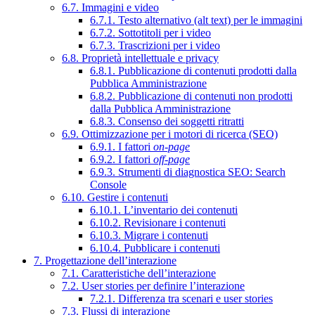
6.7. Immagini e video
6.7.1. Testo alternativo (alt text) per le immagini
6.7.2. Sottotitoli per i video
6.7.3. Trascrizioni per i video
6.8. Proprietà intellettuale e privacy
6.8.1. Pubblicazione di contenuti prodotti dalla
Pubblica Amministrazione
6.8.2. Pubblicazione di contenuti non prodotti
dalla Pubblica Amministrazione
6.8.3. Consenso dei soggetti ritratti
6.9. Ottimizzazione per i motori di ricerca (SEO)
6.9.1. I fattori
on-page
6.9.2. I fattori
off-page
6.9.3. Strumenti di diagnostica SEO: Search
Console
6.10. Gestire i contenuti
6.10.1. L’inventario dei contenuti
6.10.2. Revisionare i contenuti
6.10.3. Migrare i contenuti
6.10.4. Pubblicare i contenuti
7. Progettazione dell’interazione
7.1. Caratteristiche dell’interazione
7.2. User stories per definire l’interazione
7.2.1. Differenza tra scenari e user stories
7.3. Flussi di interazione