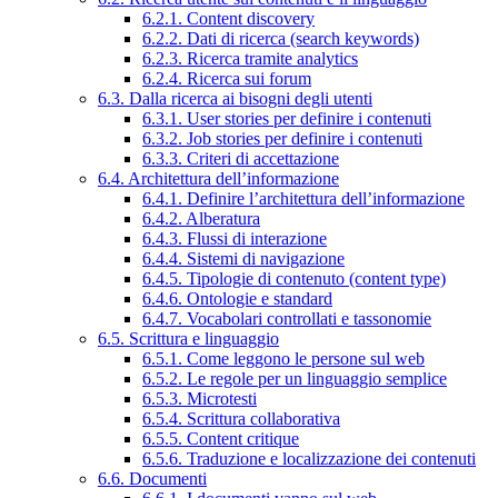
6.2.1. Content discovery
6.2.2. Dati di ricerca (search keywords)
6.2.3. Ricerca tramite analytics
6.2.4. Ricerca sui forum
6.3. Dalla ricerca ai bisogni degli utenti
6.3.1. User stories per definire i contenuti
6.3.2. Job stories per definire i contenuti
6.3.3. Criteri di accettazione
6.4. Architettura dell’informazione
6.4.1. Definire l’architettura dell’informazione
6.4.2. Alberatura
6.4.3. Flussi di interazione
6.4.4. Sistemi di navigazione
6.4.5. Tipologie di contenuto (content type)
6.4.6. Ontologie e standard
6.4.7. Vocabolari controllati e tassonomie
6.5. Scrittura e linguaggio
6.5.1. Come leggono le persone sul web
6.5.2. Le regole per un linguaggio semplice
6.5.3. Microtesti
6.5.4. Scrittura collaborativa
6.5.5. Content critique
6.5.6. Traduzione e localizzazione dei contenuti
6.6. Documenti