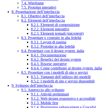
7.4. Wireframe
7.5. Prototipi interattivi
8. Progettazione dell’interfaccia
8.1. Obiettivi dell’interfaccia
8.2. Elementi dell’interfaccia
8.2.1. Elementi di composizione
8.2.2. Elementi interattivi
8.2.3. Elementi testuali (microtesti)
8.3. Progettare e costruire in alta fedeltà
8.3.1. Layout di pagina
8.3.2. Prototipi in alta fedeltà
8.4. Progettare con il design system .italia
8.4.1. Documentazione
8.4.2. Benefici del design system
8.4.3. Risorse operative
8.4.4. Come contribuire al design system .italia
8.5. Progettare con i modelli di sito e servizi
8.5.1. Vantaggi dell’utilizzo dei modelli
8.5.2. I modelli di sito e servizi disponibili
9. Sviluppo dell’interfaccia
9.1. Approccio allo sviluppo
9.1.1. Attività preliminari
9.1.2. Web design responsivo e accessibile
9.1.3. Mobile first
9.1.4. Progressive enhancement e Graceful