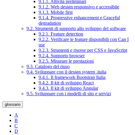
9.1.1. Attività preliminari
9.1.2. Web design responsivo e accessibile
9.1.3. Mobile first
9.1.4. Progressive enhancement e Graceful
degradation
9.2. Strumenti di supporto allo sviluppo del software
9.2.1. Feature detection
9.2.2. Verificare le feature disponibili con Can I
use
9.2.3. Strumenti e risorse per CSS e JavaScript
9.2.4. Supporto browser
9.2.5. Misurare le prestazioni
9.3. Catalogo del riuso
9.4. Sviluppare con il design system .italia
9.4.1. Il framework Bootstrap Italia
9.4.2. Il kit di sviluppo React
9.4.3. Il kit di sviluppo Angular
9.5. Sviluppare con i modelli di sito e servizi
glossario
A
B
C
D