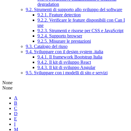
degradation
9.2. Strumenti di supporto allo sviluppo del software
9.2.1. Feature detection
9.2.2. Verificare le feature disponibili con Can I
use
9.2.3. Strumenti e risorse per CSS e JavaScript
9.2.4. Supporto browser
9.2.5. Misurare le prestazioni
9.3. Catalogo del riuso
9.4. Sviluppare con il design system .italia
9.4.1. Il framework Bootstrap Italia
9.4.2. Il kit di sviluppo React
9.4.3. Il kit di sviluppo Angular
9.5. Sviluppare con i modelli di sito e servizi
None
None
A
B
C
D
E
I
M