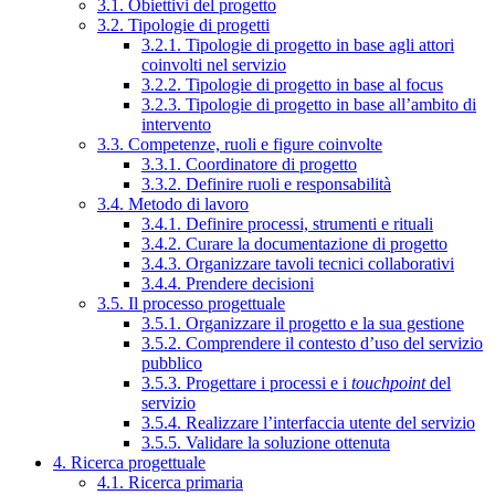
3.1. Obiettivi del progetto
3.2. Tipologie di progetti
3.2.1. Tipologie di progetto in base agli attori
coinvolti nel servizio
3.2.2. Tipologie di progetto in base al focus
3.2.3. Tipologie di progetto in base all’ambito di
intervento
3.3. Competenze, ruoli e figure coinvolte
3.3.1. Coordinatore di progetto
3.3.2. Definire ruoli e responsabilità
3.4. Metodo di lavoro
3.4.1. Definire processi, strumenti e rituali
3.4.2. Curare la documentazione di progetto
3.4.3. Organizzare tavoli tecnici collaborativi
3.4.4. Prendere decisioni
3.5. Il processo progettuale
3.5.1. Organizzare il progetto e la sua gestione
3.5.2. Comprendere il contesto d’uso del servizio
pubblico
3.5.3. Progettare i processi e i
touchpoint
del
servizio
3.5.4. Realizzare l’interfaccia utente del servizio
3.5.5. Validare la soluzione ottenuta
4. Ricerca progettuale
4.1. Ricerca primaria