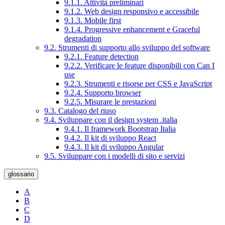
9.1.1. Attività preliminari
9.1.2. Web design responsivo e accessibile
9.1.3. Mobile first
9.1.4. Progressive enhancement e Graceful
degradation
9.2. Strumenti di supporto allo sviluppo del software
9.2.1. Feature detection
9.2.2. Verificare le feature disponibili con Can I
use
9.2.3. Strumenti e risorse per CSS e JavaScript
9.2.4. Supporto browser
9.2.5. Misurare le prestazioni
9.3. Catalogo del riuso
9.4. Sviluppare con il design system .italia
9.4.1. Il framework Bootstrap Italia
9.4.2. Il kit di sviluppo React
9.4.3. Il kit di sviluppo Angular
9.5. Sviluppare con i modelli di sito e servizi
glossario
A
B
C
D