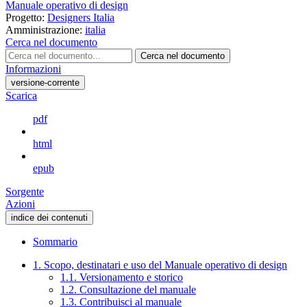
Manuale operativo di design
Progetto:
Designers Italia
Amministrazione:
italia
Cerca nel documento
Cerca nel documento
Informazioni
versione-corrente
Scarica
pdf
html
epub
Sorgente
Azioni
indice dei contenuti
Sommario
1. Scopo, destinatari e uso del Manuale operativo di design
1.1. Versionamento e storico
1.2. Consultazione del manuale
1.3. Contribuisci al manuale