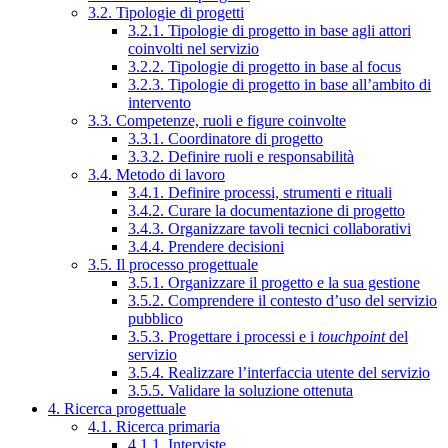
3.2. Tipologie di progetti
3.2.1. Tipologie di progetto in base agli attori
coinvolti nel servizio
3.2.2. Tipologie di progetto in base al focus
3.2.3. Tipologie di progetto in base all’ambito di
intervento
3.3. Competenze, ruoli e figure coinvolte
3.3.1. Coordinatore di progetto
3.3.2. Definire ruoli e responsabilità
3.4. Metodo di lavoro
3.4.1. Definire processi, strumenti e rituali
3.4.2. Curare la documentazione di progetto
3.4.3. Organizzare tavoli tecnici collaborativi
3.4.4. Prendere decisioni
3.5. Il processo progettuale
3.5.1. Organizzare il progetto e la sua gestione
3.5.2. Comprendere il contesto d’uso del servizio
pubblico
3.5.3. Progettare i processi e i
touchpoint
del
servizio
3.5.4. Realizzare l’interfaccia utente del servizio
3.5.5. Validare la soluzione ottenuta
4. Ricerca progettuale
4.1. Ricerca primaria
4.1.1. Interviste