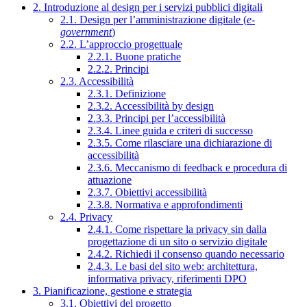
2. Introduzione al design per i servizi pubblici digitali
2.1. Design per l’amministrazione digitale (
e-
government
)
2.2. L’approccio progettuale
2.2.1. Buone pratiche
2.2.2. Principi
2.3. Accessibilità
2.3.1. Definizione
2.3.2. Accessibilità by design
2.3.3. Principi per l’accessibilità
2.3.4. Linee guida e criteri di successo
2.3.5. Come rilasciare una dichiarazione di
accessibilità
2.3.6. Meccanismo di feedback e procedura di
attuazione
2.3.7. Obiettivi accessibilità
2.3.8. Normativa e approfondimenti
2.4. Privacy
2.4.1. Come rispettare la privacy sin dalla
progettazione di un sito o servizio digitale
2.4.2. Richiedi il consenso quando necessario
2.4.3. Le basi del sito web: architettura,
informativa privacy, riferimenti DPO
3. Pianificazione, gestione e strategia
3.1. Obiettivi del progetto