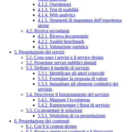
4.1.2. Questionari
4.1.3. Test di usabilità
4.1.4. Web analytics
4.1.5. Strumenti di mappatura dell’esperienza
utente
4.2. Ricerca secondaria
4.2.1. Ricerca documentale
4.2.2. Analisi benchmark
4.2.3. Valutazione euristica
5. Progettazione dei servizi
5.1. Cosa sono i servizi e il service design
5.2. Progettare servizi pubblici digitali
5.3. Definire il modello di servizio
5.3.1. Identificare gli attori coinvolti
5.3.2. Formulare la proposta di valore
5.3.3. Inquadrare gli elementi costitutivi del
servizio
5.4. Descrivere il funzionamento del servizio
5.4.1. Mappare l’ecosistema
5.4.2. Rappresentare i flussi di servizio
5.5. Co-progettare le soluzioni
5.5.1. Workshop di co-progettazione
6. Progettazione dei contenuti
6.1. Cos’è il content design
6.2. Ricerca utente sui contenuti e il linguaggio