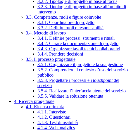
3.2.2. Tipologie di progetto in base al focus
3.2.3. Tipologie di progetto in base all’ambito di
intervento
3.3. Competenze, ruoli e figure coinvolte
3.3.1. Coordinatore di progetto
3.3.2. Definire ruoli e responsabilità
3.4. Metodo di lavoro
3.4.1. Definire processi, strumenti e rituali
3.4.2. Curare la documentazione di progetto
3.4.3. Organizzare tavoli tecnici collaborativi
3.4.4. Prendere decisioni
3.5. Il processo progettuale
3.5.1. Organizzare il progetto e la sua gestione
3.5.2. Comprendere il contesto d’uso del servizio
pubblico
3.5.3. Progettare i processi e i
touchpoint
del
servizio
3.5.4. Realizzare l’interfaccia utente del servizio
3.5.5. Validare la soluzione ottenuta
4. Ricerca progettuale
4.1. Ricerca primaria
4.1.1. Interviste
4.1.2. Questionari
4.1.3. Test di usabilità
4.1.4. Web analytics