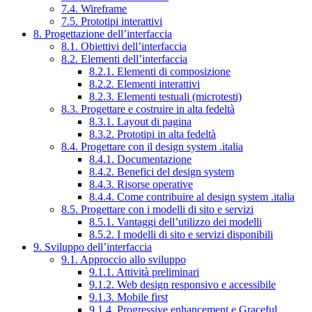
7.4. Wireframe
7.5. Prototipi interattivi
8. Progettazione dell’interfaccia
8.1. Obiettivi dell’interfaccia
8.2. Elementi dell’interfaccia
8.2.1. Elementi di composizione
8.2.2. Elementi interattivi
8.2.3. Elementi testuali (microtesti)
8.3. Progettare e costruire in alta fedeltà
8.3.1. Layout di pagina
8.3.2. Prototipi in alta fedeltà
8.4. Progettare con il design system .italia
8.4.1. Documentazione
8.4.2. Benefici del design system
8.4.3. Risorse operative
8.4.4. Come contribuire al design system .italia
8.5. Progettare con i modelli di sito e servizi
8.5.1. Vantaggi dell’utilizzo dei modelli
8.5.2. I modelli di sito e servizi disponibili
9. Sviluppo dell’interfaccia
9.1. Approccio allo sviluppo
9.1.1. Attività preliminari
9.1.2. Web design responsivo e accessibile
9.1.3. Mobile first
9.1.4. Progressive enhancement e Graceful