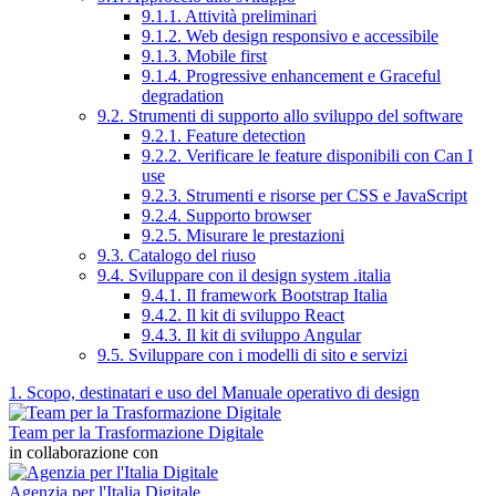
9.1.1. Attività preliminari
9.1.2. Web design responsivo e accessibile
9.1.3. Mobile first
9.1.4. Progressive enhancement e Graceful
degradation
9.2. Strumenti di supporto allo sviluppo del software
9.2.1. Feature detection
9.2.2. Verificare le feature disponibili con Can I
use
9.2.3. Strumenti e risorse per CSS e JavaScript
9.2.4. Supporto browser
9.2.5. Misurare le prestazioni
9.3. Catalogo del riuso
9.4. Sviluppare con il design system .italia
9.4.1. Il framework Bootstrap Italia
9.4.2. Il kit di sviluppo React
9.4.3. Il kit di sviluppo Angular
9.5. Sviluppare con i modelli di sito e servizi
1. Scopo, destinatari e uso del Manuale operativo di design
Team per la Trasformazione Digitale
in collaborazione con
Agenzia per l'Italia Digitale