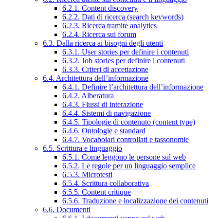
6.2.1. Content discovery
6.2.2. Dati di ricerca (search keywords)
6.2.3. Ricerca tramite analytics
6.2.4. Ricerca sui forum
6.3. Dalla ricerca ai bisogni degli utenti
6.3.1. User stories per definire i contenuti
6.3.2. Job stories per definire i contenuti
6.3.3. Criteri di accettazione
6.4. Architettura dell’informazione
6.4.1. Definire l’architettura dell’informazione
6.4.2. Alberatura
6.4.3. Flussi di interazione
6.4.4. Sistemi di navigazione
6.4.5. Tipologie di contenuto (content type)
6.4.6. Ontologie e standard
6.4.7. Vocabolari controllati e tassonomie
6.5. Scrittura e linguaggio
6.5.1. Come leggono le persone sul web
6.5.2. Le regole per un linguaggio semplice
6.5.3. Microtesti
6.5.4. Scrittura collaborativa
6.5.5. Content critique
6.5.6. Traduzione e localizzazione dei contenuti
6.6. Documenti