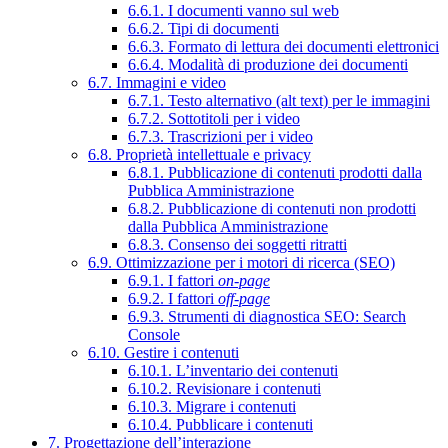
6.6.1. I documenti vanno sul web
6.6.2. Tipi di documenti
6.6.3. Formato di lettura dei documenti elettronici
6.6.4. Modalità di produzione dei documenti
6.7. Immagini e video
6.7.1. Testo alternativo (alt text) per le immagini
6.7.2. Sottotitoli per i video
6.7.3. Trascrizioni per i video
6.8. Proprietà intellettuale e privacy
6.8.1. Pubblicazione di contenuti prodotti dalla
Pubblica Amministrazione
6.8.2. Pubblicazione di contenuti non prodotti
dalla Pubblica Amministrazione
6.8.3. Consenso dei soggetti ritratti
6.9. Ottimizzazione per i motori di ricerca (SEO)
6.9.1. I fattori
on-page
6.9.2. I fattori
off-page
6.9.3. Strumenti di diagnostica SEO: Search
Console
6.10. Gestire i contenuti
6.10.1. L’inventario dei contenuti
6.10.2. Revisionare i contenuti
6.10.3. Migrare i contenuti
6.10.4. Pubblicare i contenuti
7. Progettazione dell’interazione