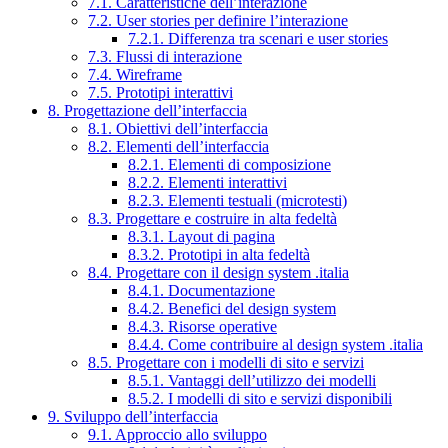
7.1. Caratteristiche dell’interazione
7.2. User stories per definire l’interazione
7.2.1. Differenza tra scenari e user stories
7.3. Flussi di interazione
7.4. Wireframe
7.5. Prototipi interattivi
8. Progettazione dell’interfaccia
8.1. Obiettivi dell’interfaccia
8.2. Elementi dell’interfaccia
8.2.1. Elementi di composizione
8.2.2. Elementi interattivi
8.2.3. Elementi testuali (microtesti)
8.3. Progettare e costruire in alta fedeltà
8.3.1. Layout di pagina
8.3.2. Prototipi in alta fedeltà
8.4. Progettare con il design system .italia
8.4.1. Documentazione
8.4.2. Benefici del design system
8.4.3. Risorse operative
8.4.4. Come contribuire al design system .italia
8.5. Progettare con i modelli di sito e servizi
8.5.1. Vantaggi dell’utilizzo dei modelli
8.5.2. I modelli di sito e servizi disponibili
9. Sviluppo dell’interfaccia
9.1. Approccio allo sviluppo