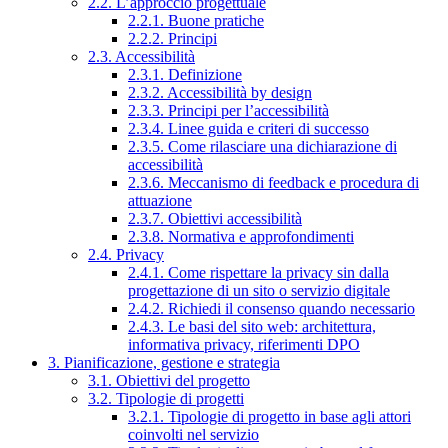
2.2. L’approccio progettuale
2.2.1. Buone pratiche
2.2.2. Principi
2.3. Accessibilità
2.3.1. Definizione
2.3.2. Accessibilità by design
2.3.3. Principi per l’accessibilità
2.3.4. Linee guida e criteri di successo
2.3.5. Come rilasciare una dichiarazione di
accessibilità
2.3.6. Meccanismo di feedback e procedura di
attuazione
2.3.7. Obiettivi accessibilità
2.3.8. Normativa e approfondimenti
2.4. Privacy
2.4.1. Come rispettare la privacy sin dalla
progettazione di un sito o servizio digitale
2.4.2. Richiedi il consenso quando necessario
2.4.3. Le basi del sito web: architettura,
informativa privacy, riferimenti DPO
3. Pianificazione, gestione e strategia
3.1. Obiettivi del progetto
3.2. Tipologie di progetti
3.2.1. Tipologie di progetto in base agli attori
coinvolti nel servizio