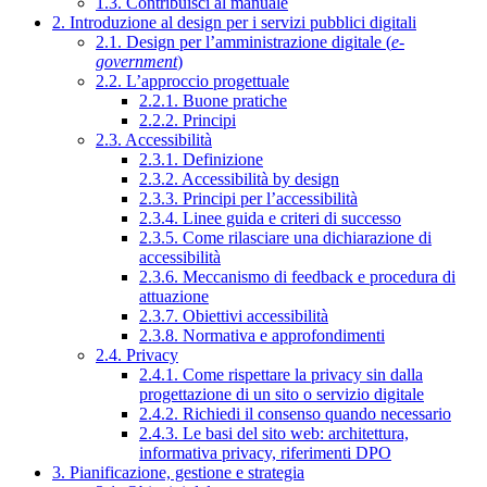
1.3. Contribuisci al manuale
2. Introduzione al design per i servizi pubblici digitali
2.1. Design per l’amministrazione digitale (
e-
government
)
2.2. L’approccio progettuale
2.2.1. Buone pratiche
2.2.2. Principi
2.3. Accessibilità
2.3.1. Definizione
2.3.2. Accessibilità by design
2.3.3. Principi per l’accessibilità
2.3.4. Linee guida e criteri di successo
2.3.5. Come rilasciare una dichiarazione di
accessibilità
2.3.6. Meccanismo di feedback e procedura di
attuazione
2.3.7. Obiettivi accessibilità
2.3.8. Normativa e approfondimenti
2.4. Privacy
2.4.1. Come rispettare la privacy sin dalla
progettazione di un sito o servizio digitale
2.4.2. Richiedi il consenso quando necessario
2.4.3. Le basi del sito web: architettura,
informativa privacy, riferimenti DPO
3. Pianificazione, gestione e strategia