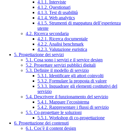
4.1.1. Interviste
4.1.2. Questionari
4.1.3. Test di usabilità
4.1.4. Web analytics
4.1.5. Strumenti di mappatura dell’esperienza
utente
4.2. Ricerca secondaria
4.2.1. Ricerca documentale
4.2.2. Analisi benchmark
4.2.3. Valutazione euristica
5. Progettazione dei servizi
5.1. Cosa sono i servizi e il service design
5.2. Progettare servizi pubblici digitali
5.3. Definire il modello di servizio
5.3.1. Identificare gli attori coinvolti
5.3.2. Formulare la proposta di valore
5.3.3. Inquadrare gli elementi costitutivi del
servizio
5.4. Descrivere il funzionamento del servizio
5.4.1. Mappare l’ecosistema
5.4.2. Rappresentare i flussi di servizio
5.5. Co-progettare le soluzioni
5.5.1. Workshop di co-progettazione
6. Progettazione dei contenuti
6.1. Cos’è il content design