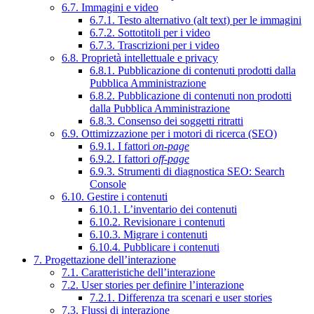
6.7. Immagini e video
6.7.1. Testo alternativo (alt text) per le immagini
6.7.2. Sottotitoli per i video
6.7.3. Trascrizioni per i video
6.8. Proprietà intellettuale e privacy
6.8.1. Pubblicazione di contenuti prodotti dalla
Pubblica Amministrazione
6.8.2. Pubblicazione di contenuti non prodotti
dalla Pubblica Amministrazione
6.8.3. Consenso dei soggetti ritratti
6.9. Ottimizzazione per i motori di ricerca (SEO)
6.9.1. I fattori
on-page
6.9.2. I fattori
off-page
6.9.3. Strumenti di diagnostica SEO: Search
Console
6.10. Gestire i contenuti
6.10.1. L’inventario dei contenuti
6.10.2. Revisionare i contenuti
6.10.3. Migrare i contenuti
6.10.4. Pubblicare i contenuti
7. Progettazione dell’interazione
7.1. Caratteristiche dell’interazione
7.2. User stories per definire l’interazione
7.2.1. Differenza tra scenari e user stories
7.3. Flussi di interazione