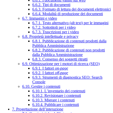
6.6.1. I documenti vanno sul web
6.6.2. Tipi di documenti
6.6.3. Formato di lettura dei documenti elettronici
6.6.4. Modalità di produzione dei documenti
6.7. Immagini e video
6.7.1. Testo alternativo (alt text) per le immagini
6.7.2. Sottotitoli per i video
6.7.3. Trascrizioni per i video
6.8. Proprietà intellettuale e privacy
6.8.1. Pubblicazione di contenuti prodotti dalla
Pubblica Amministrazione
6.8.2. Pubblicazione di contenuti non prodotti
dalla Pubblica Amministrazione
6.8.3. Consenso dei soggetti ritratti
6.9. Ottimizzazione per i motori di ricerca (SEO)
6.9.1. I fattori
on-page
6.9.2. I fattori
off-page
6.9.3. Strumenti di diagnostica SEO: Search
Console
6.10. Gestire i contenuti
6.10.1. L’inventario dei contenuti
6.10.2. Revisionare i contenuti
6.10.3. Migrare i contenuti
6.10.4. Pubblicare i contenuti
7. Progettazione dell’interazione