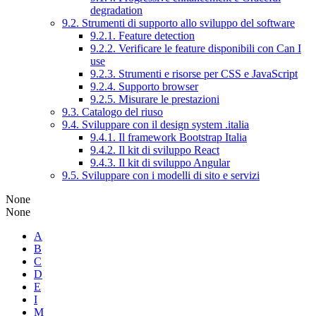
degradation
9.2. Strumenti di supporto allo sviluppo del software
9.2.1. Feature detection
9.2.2. Verificare le feature disponibili con Can I
use
9.2.3. Strumenti e risorse per CSS e JavaScript
9.2.4. Supporto browser
9.2.5. Misurare le prestazioni
9.3. Catalogo del riuso
9.4. Sviluppare con il design system .italia
9.4.1. Il framework Bootstrap Italia
9.4.2. Il kit di sviluppo React
9.4.3. Il kit di sviluppo Angular
9.5. Sviluppare con i modelli di sito e servizi
None
None
A
B
C
D
E
I
M