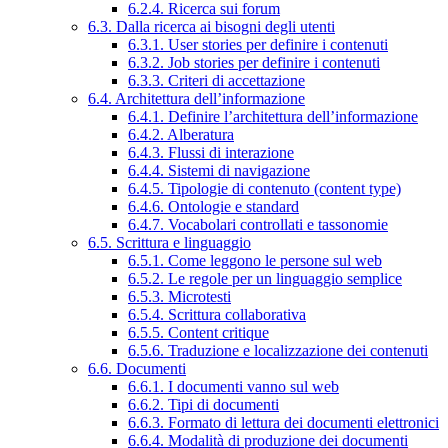
6.2.4. Ricerca sui forum
6.3. Dalla ricerca ai bisogni degli utenti
6.3.1. User stories per definire i contenuti
6.3.2. Job stories per definire i contenuti
6.3.3. Criteri di accettazione
6.4. Architettura dell’informazione
6.4.1. Definire l’architettura dell’informazione
6.4.2. Alberatura
6.4.3. Flussi di interazione
6.4.4. Sistemi di navigazione
6.4.5. Tipologie di contenuto (content type)
6.4.6. Ontologie e standard
6.4.7. Vocabolari controllati e tassonomie
6.5. Scrittura e linguaggio
6.5.1. Come leggono le persone sul web
6.5.2. Le regole per un linguaggio semplice
6.5.3. Microtesti
6.5.4. Scrittura collaborativa
6.5.5. Content critique
6.5.6. Traduzione e localizzazione dei contenuti
6.6. Documenti
6.6.1. I documenti vanno sul web
6.6.2. Tipi di documenti
6.6.3. Formato di lettura dei documenti elettronici
6.6.4. Modalità di produzione dei documenti