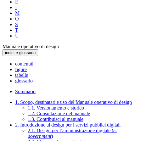
E
I
M
O
S
T
U
Manuale operativo di design
indici e glossario
contenuti
figure
tabelle
glossario
Sommario
1. Scopo, destinatari e uso del Manuale operativo di design
1.1. Versionamento e storico
1.2. Consultazione del manuale
1.3. Contribuisci al manuale
2. Introduzione al design per i servizi pubblici digitali
2.1. Design per l’amministrazione digitale (
e-
government
)