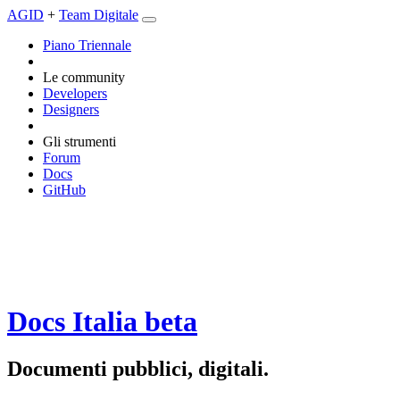
AGID
+
Team Digitale
Piano Triennale
Le community
Developers
Designers
Gli strumenti
Forum
Docs
GitHub
Docs Italia
beta
Documenti pubblici, digitali.