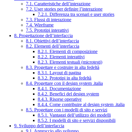
7.1. Caratteristiche dell’interazione
7.2. User stories per definire l’interazione
7.2.1. Differenza tra scenari e user stories
7.3. Flussi di interazione
7.4. Wireframe
7.5. Prototipi interattivi
8. Progettazione dell’interfaccia
8.1. Obiettivi dell’interfaccia
8.2. Elementi dell’interfaccia
8.2.1. Elementi di composizione
8.2.2. Elementi interattivi
8.2.3. Elementi testuali (microtesti)
8.3. Progettare e costruire in alta fedeltà
8.3.1. Layout di pagina
8.3.2. Prototipi in alta fedeltà
8.4. Progettare con il design system .italia
8.4.1. Documentazione
8.4.2. Benefici del design system
8.4.3. Risorse operative
8.4.4. Come contribuire al design system .italia
8.5. Progettare con i modelli di sito e servizi
8.5.1. Vantaggi dell’utilizzo dei modelli
8.5.2. I modelli di sito e servizi disponibili
9. Sviluppo dell’interfaccia
9.1. Approccio allo sviluppo