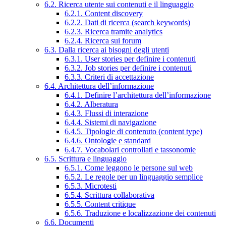
6.2. Ricerca utente sui contenuti e il linguaggio
6.2.1. Content discovery
6.2.2. Dati di ricerca (search keywords)
6.2.3. Ricerca tramite analytics
6.2.4. Ricerca sui forum
6.3. Dalla ricerca ai bisogni degli utenti
6.3.1. User stories per definire i contenuti
6.3.2. Job stories per definire i contenuti
6.3.3. Criteri di accettazione
6.4. Architettura dell’informazione
6.4.1. Definire l’architettura dell’informazione
6.4.2. Alberatura
6.4.3. Flussi di interazione
6.4.4. Sistemi di navigazione
6.4.5. Tipologie di contenuto (content type)
6.4.6. Ontologie e standard
6.4.7. Vocabolari controllati e tassonomie
6.5. Scrittura e linguaggio
6.5.1. Come leggono le persone sul web
6.5.2. Le regole per un linguaggio semplice
6.5.3. Microtesti
6.5.4. Scrittura collaborativa
6.5.5. Content critique
6.5.6. Traduzione e localizzazione dei contenuti
6.6. Documenti