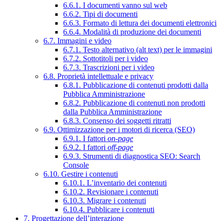
6.6.1. I documenti vanno sul web
6.6.2. Tipi di documenti
6.6.3. Formato di lettura dei documenti elettronici
6.6.4. Modalità di produzione dei documenti
6.7. Immagini e video
6.7.1. Testo alternativo (alt text) per le immagini
6.7.2. Sottotitoli per i video
6.7.3. Trascrizioni per i video
6.8. Proprietà intellettuale e privacy
6.8.1. Pubblicazione di contenuti prodotti dalla
Pubblica Amministrazione
6.8.2. Pubblicazione di contenuti non prodotti
dalla Pubblica Amministrazione
6.8.3. Consenso dei soggetti ritratti
6.9. Ottimizzazione per i motori di ricerca (SEO)
6.9.1. I fattori
on-page
6.9.2. I fattori
off-page
6.9.3. Strumenti di diagnostica SEO: Search
Console
6.10. Gestire i contenuti
6.10.1. L’inventario dei contenuti
6.10.2. Revisionare i contenuti
6.10.3. Migrare i contenuti
6.10.4. Pubblicare i contenuti
7. Progettazione dell’interazione