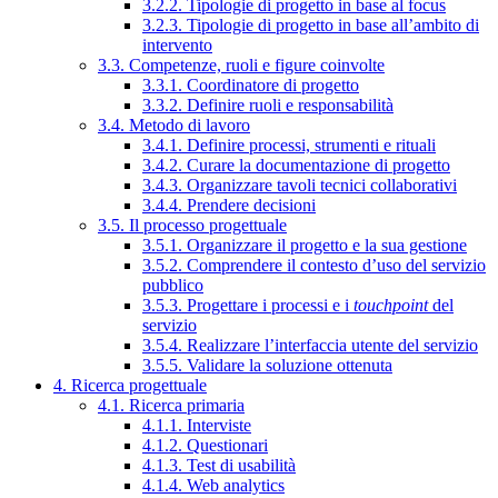
3.2.2. Tipologie di progetto in base al focus
3.2.3. Tipologie di progetto in base all’ambito di
intervento
3.3. Competenze, ruoli e figure coinvolte
3.3.1. Coordinatore di progetto
3.3.2. Definire ruoli e responsabilità
3.4. Metodo di lavoro
3.4.1. Definire processi, strumenti e rituali
3.4.2. Curare la documentazione di progetto
3.4.3. Organizzare tavoli tecnici collaborativi
3.4.4. Prendere decisioni
3.5. Il processo progettuale
3.5.1. Organizzare il progetto e la sua gestione
3.5.2. Comprendere il contesto d’uso del servizio
pubblico
3.5.3. Progettare i processi e i
touchpoint
del
servizio
3.5.4. Realizzare l’interfaccia utente del servizio
3.5.5. Validare la soluzione ottenuta
4. Ricerca progettuale
4.1. Ricerca primaria
4.1.1. Interviste
4.1.2. Questionari
4.1.3. Test di usabilità
4.1.4. Web analytics