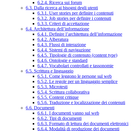
6.2.4. Ricerca sui forum
6.3. Dalla ricerca ai bisogni degli utenti
6.3.1. User stories per definire i contenuti
6.3.2. Job stories per definire i contenuti
6.3.3. Criteri di accettazione
6.4. Architettura dell’informazione
6.4.1. Definire l’architettura dell’informazione
6.4.2. Alberatura
6.4.3. Flussi di interazione
6.4.4. Sistemi di navigazione
6.4.5. Tipologie di contenuto (content type)
6.4.6. Ontologie e standard
6.4.7. Vocabolari controllati e tassonomie
6.5. Scrittura e linguaggio
6.5.1. Come leggono le persone sul web
6.5.2. Le regole per un linguaggio semplice
6.5.3. Microtesti
6.5.4. Scrittura collaborativa
6.5.5. Content critique
6.5.6. Traduzione e localizzazione dei contenuti
6.6. Documenti
6.6.1. I documenti vanno sul web
6.6.2. Tipi di documenti
6.6.3. Formato di lettura dei documenti elettronici
6.6.4. Modalità di produzione dei documenti