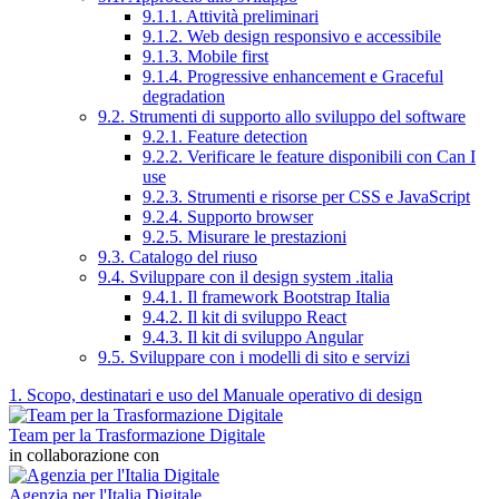
9.1.1. Attività preliminari
9.1.2. Web design responsivo e accessibile
9.1.3. Mobile first
9.1.4. Progressive enhancement e Graceful
degradation
9.2. Strumenti di supporto allo sviluppo del software
9.2.1. Feature detection
9.2.2. Verificare le feature disponibili con Can I
use
9.2.3. Strumenti e risorse per CSS e JavaScript
9.2.4. Supporto browser
9.2.5. Misurare le prestazioni
9.3. Catalogo del riuso
9.4. Sviluppare con il design system .italia
9.4.1. Il framework Bootstrap Italia
9.4.2. Il kit di sviluppo React
9.4.3. Il kit di sviluppo Angular
9.5. Sviluppare con i modelli di sito e servizi
1. Scopo, destinatari e uso del Manuale operativo di design
Team per la Trasformazione Digitale
in collaborazione con
Agenzia per l'Italia Digitale