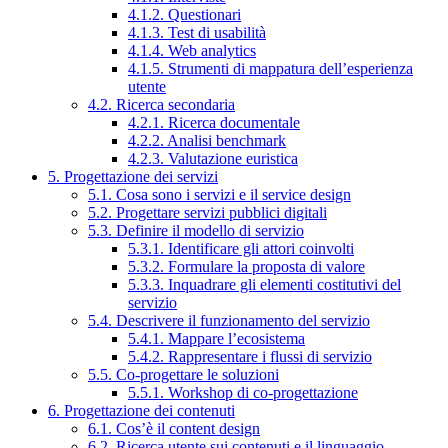
4.1.2. Questionari
4.1.3. Test di usabilità
4.1.4. Web analytics
4.1.5. Strumenti di mappatura dell’esperienza
utente
4.2. Ricerca secondaria
4.2.1. Ricerca documentale
4.2.2. Analisi benchmark
4.2.3. Valutazione euristica
5. Progettazione dei servizi
5.1. Cosa sono i servizi e il service design
5.2. Progettare servizi pubblici digitali
5.3. Definire il modello di servizio
5.3.1. Identificare gli attori coinvolti
5.3.2. Formulare la proposta di valore
5.3.3. Inquadrare gli elementi costitutivi del
servizio
5.4. Descrivere il funzionamento del servizio
5.4.1. Mappare l’ecosistema
5.4.2. Rappresentare i flussi di servizio
5.5. Co-progettare le soluzioni
5.5.1. Workshop di co-progettazione
6. Progettazione dei contenuti
6.1. Cos’è il content design
6.2. Ricerca utente sui contenuti e il linguaggio