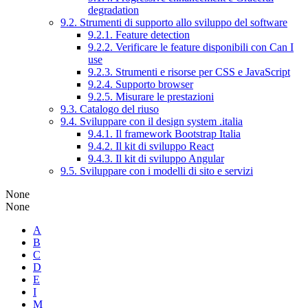
degradation
9.2. Strumenti di supporto allo sviluppo del software
9.2.1. Feature detection
9.2.2. Verificare le feature disponibili con Can I
use
9.2.3. Strumenti e risorse per CSS e JavaScript
9.2.4. Supporto browser
9.2.5. Misurare le prestazioni
9.3. Catalogo del riuso
9.4. Sviluppare con il design system .italia
9.4.1. Il framework Bootstrap Italia
9.4.2. Il kit di sviluppo React
9.4.3. Il kit di sviluppo Angular
9.5. Sviluppare con i modelli di sito e servizi
None
None
A
B
C
D
E
I
M