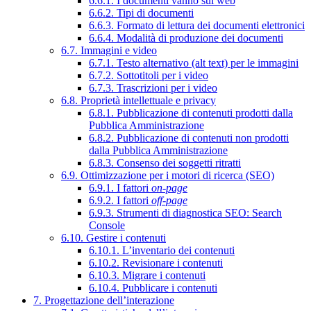
6.6.1. I documenti vanno sul web
6.6.2. Tipi di documenti
6.6.3. Formato di lettura dei documenti elettronici
6.6.4. Modalità di produzione dei documenti
6.7. Immagini e video
6.7.1. Testo alternativo (alt text) per le immagini
6.7.2. Sottotitoli per i video
6.7.3. Trascrizioni per i video
6.8. Proprietà intellettuale e privacy
6.8.1. Pubblicazione di contenuti prodotti dalla
Pubblica Amministrazione
6.8.2. Pubblicazione di contenuti non prodotti
dalla Pubblica Amministrazione
6.8.3. Consenso dei soggetti ritratti
6.9. Ottimizzazione per i motori di ricerca (SEO)
6.9.1. I fattori
on-page
6.9.2. I fattori
off-page
6.9.3. Strumenti di diagnostica SEO: Search
Console
6.10. Gestire i contenuti
6.10.1. L’inventario dei contenuti
6.10.2. Revisionare i contenuti
6.10.3. Migrare i contenuti
6.10.4. Pubblicare i contenuti
7. Progettazione dell’interazione