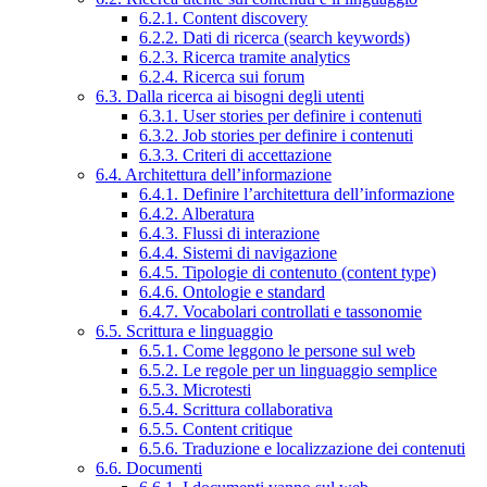
6.2.1. Content discovery
6.2.2. Dati di ricerca (search keywords)
6.2.3. Ricerca tramite analytics
6.2.4. Ricerca sui forum
6.3. Dalla ricerca ai bisogni degli utenti
6.3.1. User stories per definire i contenuti
6.3.2. Job stories per definire i contenuti
6.3.3. Criteri di accettazione
6.4. Architettura dell’informazione
6.4.1. Definire l’architettura dell’informazione
6.4.2. Alberatura
6.4.3. Flussi di interazione
6.4.4. Sistemi di navigazione
6.4.5. Tipologie di contenuto (content type)
6.4.6. Ontologie e standard
6.4.7. Vocabolari controllati e tassonomie
6.5. Scrittura e linguaggio
6.5.1. Come leggono le persone sul web
6.5.2. Le regole per un linguaggio semplice
6.5.3. Microtesti
6.5.4. Scrittura collaborativa
6.5.5. Content critique
6.5.6. Traduzione e localizzazione dei contenuti
6.6. Documenti