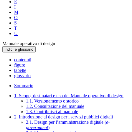
E
I
M
O
S
T
U
Manuale operativo di design
indici e glossario
contenuti
figure
tabelle
glossario
Sommario
1. Scopo, destinatari e uso del Manuale operativo di design
1.1. Versionamento e storico
1.2. Consultazione del manuale
1.3. Contribuisci al manuale
2. Introduzione al design per i servizi pubblici digitali
2.1. Design per l’amministrazione digitale (
e-
government
)