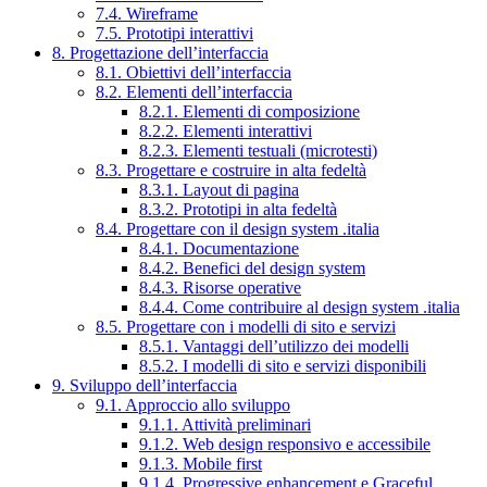
7.4. Wireframe
7.5. Prototipi interattivi
8. Progettazione dell’interfaccia
8.1. Obiettivi dell’interfaccia
8.2. Elementi dell’interfaccia
8.2.1. Elementi di composizione
8.2.2. Elementi interattivi
8.2.3. Elementi testuali (microtesti)
8.3. Progettare e costruire in alta fedeltà
8.3.1. Layout di pagina
8.3.2. Prototipi in alta fedeltà
8.4. Progettare con il design system .italia
8.4.1. Documentazione
8.4.2. Benefici del design system
8.4.3. Risorse operative
8.4.4. Come contribuire al design system .italia
8.5. Progettare con i modelli di sito e servizi
8.5.1. Vantaggi dell’utilizzo dei modelli
8.5.2. I modelli di sito e servizi disponibili
9. Sviluppo dell’interfaccia
9.1. Approccio allo sviluppo
9.1.1. Attività preliminari
9.1.2. Web design responsivo e accessibile
9.1.3. Mobile first
9.1.4. Progressive enhancement e Graceful