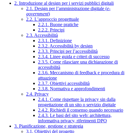
2. Introduzione al design per i servizi pubblici digitali
2.1. Design per l’amministrazione digitale (
e-
government
)
2.2. L’approccio progettuale
2.2.1. Buone pratiche
2.2.2. Principi
2.3. Accessibilità
2.3.1. Definizione
2.3.2. Accessibilità by design
2.3.3. Principi per l’accessibilità
2.3.4. Linee guida e criteri di successo
2.3.5. Come rilasciare una dichiarazione di
accessibilità
2.3.6. Meccanismo di feedback e procedura di
attuazione
2.3.7. Obiettivi accessibilità
2.3.8. Normativa e approfondimenti
2.4. Privacy
2.4.1. Come rispettare la privacy sin dalla
progettazione di un sito o servizio digitale
2.4.2. Richiedi il consenso quando necessario
2.4.3. Le basi del sito web: architettura,
informativa privacy, riferimenti DPO
3. Pianificazione, gestione e strategia
3.1. Obiettivi del progetto