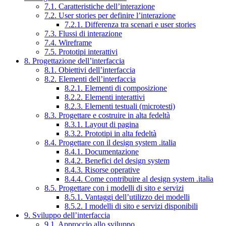
7.1. Caratteristiche dell’interazione
7.2. User stories per definire l’interazione
7.2.1. Differenza tra scenari e user stories
7.3. Flussi di interazione
7.4. Wireframe
7.5. Prototipi interattivi
8. Progettazione dell’interfaccia
8.1. Obiettivi dell’interfaccia
8.2. Elementi dell’interfaccia
8.2.1. Elementi di composizione
8.2.2. Elementi interattivi
8.2.3. Elementi testuali (microtesti)
8.3. Progettare e costruire in alta fedeltà
8.3.1. Layout di pagina
8.3.2. Prototipi in alta fedeltà
8.4. Progettare con il design system .italia
8.4.1. Documentazione
8.4.2. Benefici del design system
8.4.3. Risorse operative
8.4.4. Come contribuire al design system .italia
8.5. Progettare con i modelli di sito e servizi
8.5.1. Vantaggi dell’utilizzo dei modelli
8.5.2. I modelli di sito e servizi disponibili
9. Sviluppo dell’interfaccia
9.1. Approccio allo sviluppo