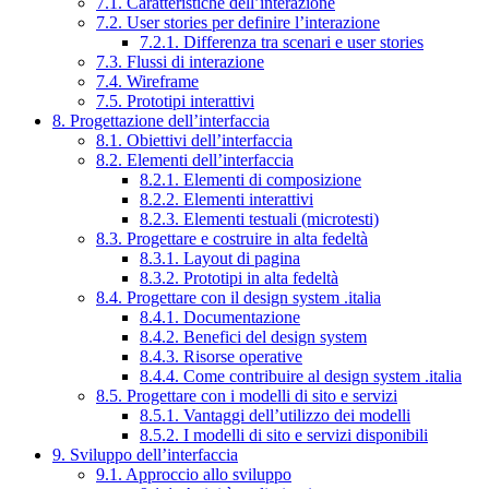
7.1. Caratteristiche dell’interazione
7.2. User stories per definire l’interazione
7.2.1. Differenza tra scenari e user stories
7.3. Flussi di interazione
7.4. Wireframe
7.5. Prototipi interattivi
8. Progettazione dell’interfaccia
8.1. Obiettivi dell’interfaccia
8.2. Elementi dell’interfaccia
8.2.1. Elementi di composizione
8.2.2. Elementi interattivi
8.2.3. Elementi testuali (microtesti)
8.3. Progettare e costruire in alta fedeltà
8.3.1. Layout di pagina
8.3.2. Prototipi in alta fedeltà
8.4. Progettare con il design system .italia
8.4.1. Documentazione
8.4.2. Benefici del design system
8.4.3. Risorse operative
8.4.4. Come contribuire al design system .italia
8.5. Progettare con i modelli di sito e servizi
8.5.1. Vantaggi dell’utilizzo dei modelli
8.5.2. I modelli di sito e servizi disponibili
9. Sviluppo dell’interfaccia
9.1. Approccio allo sviluppo