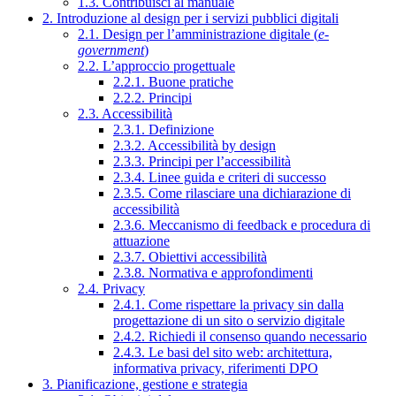
1.3. Contribuisci al manuale
2. Introduzione al design per i servizi pubblici digitali
2.1. Design per l’amministrazione digitale (
e-
government
)
2.2. L’approccio progettuale
2.2.1. Buone pratiche
2.2.2. Principi
2.3. Accessibilità
2.3.1. Definizione
2.3.2. Accessibilità by design
2.3.3. Principi per l’accessibilità
2.3.4. Linee guida e criteri di successo
2.3.5. Come rilasciare una dichiarazione di
accessibilità
2.3.6. Meccanismo di feedback e procedura di
attuazione
2.3.7. Obiettivi accessibilità
2.3.8. Normativa e approfondimenti
2.4. Privacy
2.4.1. Come rispettare la privacy sin dalla
progettazione di un sito o servizio digitale
2.4.2. Richiedi il consenso quando necessario
2.4.3. Le basi del sito web: architettura,
informativa privacy, riferimenti DPO
3. Pianificazione, gestione e strategia