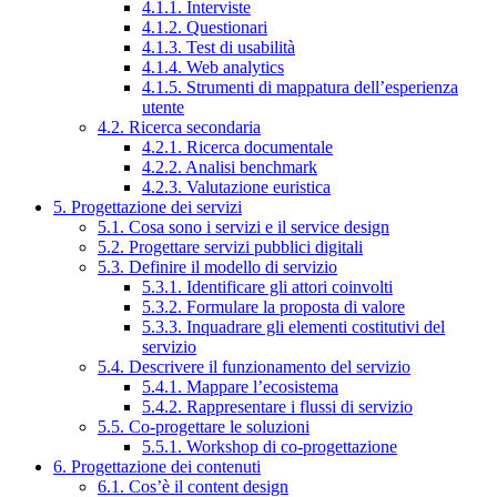
4.1.1. Interviste
4.1.2. Questionari
4.1.3. Test di usabilità
4.1.4. Web analytics
4.1.5. Strumenti di mappatura dell’esperienza
utente
4.2. Ricerca secondaria
4.2.1. Ricerca documentale
4.2.2. Analisi benchmark
4.2.3. Valutazione euristica
5. Progettazione dei servizi
5.1. Cosa sono i servizi e il service design
5.2. Progettare servizi pubblici digitali
5.3. Definire il modello di servizio
5.3.1. Identificare gli attori coinvolti
5.3.2. Formulare la proposta di valore
5.3.3. Inquadrare gli elementi costitutivi del
servizio
5.4. Descrivere il funzionamento del servizio
5.4.1. Mappare l’ecosistema
5.4.2. Rappresentare i flussi di servizio
5.5. Co-progettare le soluzioni
5.5.1. Workshop di co-progettazione
6. Progettazione dei contenuti
6.1. Cos’è il content design