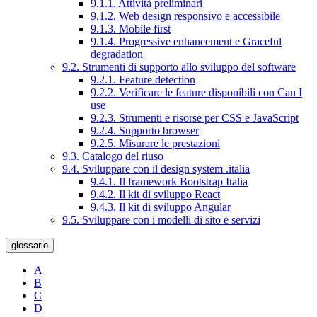
9.1.1. Attività preliminari
9.1.2. Web design responsivo e accessibile
9.1.3. Mobile first
9.1.4. Progressive enhancement e Graceful
degradation
9.2. Strumenti di supporto allo sviluppo del software
9.2.1. Feature detection
9.2.2. Verificare le feature disponibili con Can I
use
9.2.3. Strumenti e risorse per CSS e JavaScript
9.2.4. Supporto browser
9.2.5. Misurare le prestazioni
9.3. Catalogo del riuso
9.4. Sviluppare con il design system .italia
9.4.1. Il framework Bootstrap Italia
9.4.2. Il kit di sviluppo React
9.4.3. Il kit di sviluppo Angular
9.5. Sviluppare con i modelli di sito e servizi
glossario
A
B
C
D