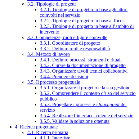
3.2. Tipologie di progetti
3.2.1. Tipologie di progetto in base agli attori
coinvolti nel servizio
3.2.2. Tipologie di progetto in base al focus
3.2.3. Tipologie di progetto in base all’ambito di
intervento
3.3. Competenze, ruoli e figure coinvolte
3.3.1. Coordinatore di progetto
3.3.2. Definire ruoli e responsabilità
3.4. Metodo di lavoro
3.4.1. Definire processi, strumenti e rituali
3.4.2. Curare la documentazione di progetto
3.4.3. Organizzare tavoli tecnici collaborativi
3.4.4. Prendere decisioni
3.5. Il processo progettuale
3.5.1. Organizzare il progetto e la sua gestione
3.5.2. Comprendere il contesto d’uso del servizio
pubblico
3.5.3. Progettare i processi e i
touchpoint
del
servizio
3.5.4. Realizzare l’interfaccia utente del servizio
3.5.5. Validare la soluzione ottenuta
4. Ricerca progettuale
4.1. Ricerca primaria
4.1.1. Interviste