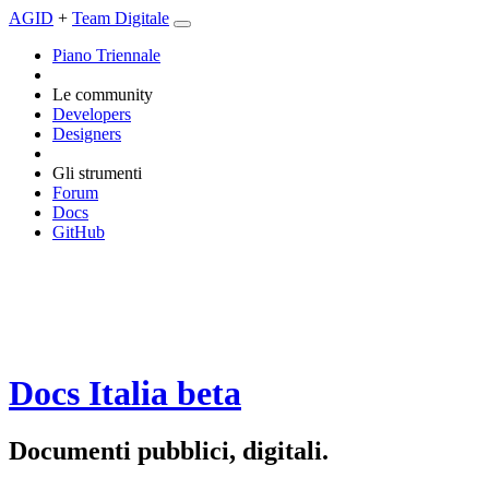
AGID
+
Team Digitale
Piano Triennale
Le community
Developers
Designers
Gli strumenti
Forum
Docs
GitHub
Docs Italia
beta
Documenti pubblici, digitali.