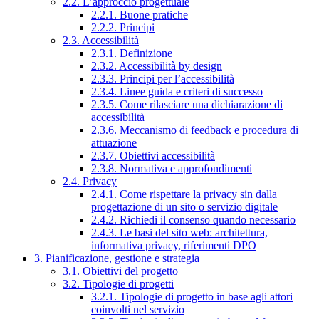
2.2. L’approccio progettuale
2.2.1. Buone pratiche
2.2.2. Principi
2.3. Accessibilità
2.3.1. Definizione
2.3.2. Accessibilità by design
2.3.3. Principi per l’accessibilità
2.3.4. Linee guida e criteri di successo
2.3.5. Come rilasciare una dichiarazione di
accessibilità
2.3.6. Meccanismo di feedback e procedura di
attuazione
2.3.7. Obiettivi accessibilità
2.3.8. Normativa e approfondimenti
2.4. Privacy
2.4.1. Come rispettare la privacy sin dalla
progettazione di un sito o servizio digitale
2.4.2. Richiedi il consenso quando necessario
2.4.3. Le basi del sito web: architettura,
informativa privacy, riferimenti DPO
3. Pianificazione, gestione e strategia
3.1. Obiettivi del progetto
3.2. Tipologie di progetti
3.2.1. Tipologie di progetto in base agli attori
coinvolti nel servizio