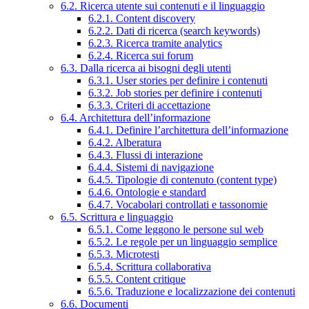
6.2. Ricerca utente sui contenuti e il linguaggio
6.2.1. Content discovery
6.2.2. Dati di ricerca (search keywords)
6.2.3. Ricerca tramite analytics
6.2.4. Ricerca sui forum
6.3. Dalla ricerca ai bisogni degli utenti
6.3.1. User stories per definire i contenuti
6.3.2. Job stories per definire i contenuti
6.3.3. Criteri di accettazione
6.4. Architettura dell’informazione
6.4.1. Definire l’architettura dell’informazione
6.4.2. Alberatura
6.4.3. Flussi di interazione
6.4.4. Sistemi di navigazione
6.4.5. Tipologie di contenuto (content type)
6.4.6. Ontologie e standard
6.4.7. Vocabolari controllati e tassonomie
6.5. Scrittura e linguaggio
6.5.1. Come leggono le persone sul web
6.5.2. Le regole per un linguaggio semplice
6.5.3. Microtesti
6.5.4. Scrittura collaborativa
6.5.5. Content critique
6.5.6. Traduzione e localizzazione dei contenuti
6.6. Documenti