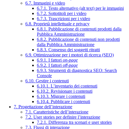
6.7. Immagini e video
6.7.1. Testo alternativo (alt text) per le immagini
6.7.2. Sottotitoli per i video
6.7.3. Trascrizioni per i video
6.8. Proprietà intellettuale e privacy
6.8.1. Pubblicazione di contenuti prodotti dalla
Pubblica Amministrazione
6.8.2. Pubblicazione di contenuti non prodotti
dalla Pubblica Amministrazione
6.8.3. Consenso dei soggetti ritratti
6.9. Ottimizzazione per i motori di ricerca (SEO)
6.9.1. I fattori
on-page
6.9.2. I fattori
off-page
6.9.3. Strumenti di diagnostica SEO: Search
Console
6.10. Gestire i contenuti
6.10.1. L’inventario dei contenuti
6.10.2. Revisionare i contenuti
6.10.3. Migrare i contenuti
6.10.4. Pubblicare i contenuti
7. Progettazione dell’interazione
7.1. Caratteristiche dell’interazione
7.2. User stories per definire l’interazione
7.2.1. Differenza tra scenari e user stories
7.3. Flussi di interazione