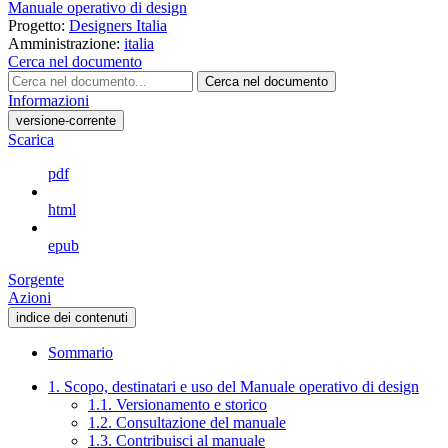
Manuale operativo di design
Progetto:
Designers Italia
Amministrazione:
italia
Cerca nel documento
Cerca nel documento
Informazioni
versione-corrente
Scarica
pdf
html
epub
Sorgente
Azioni
indice dei contenuti
Sommario
1. Scopo, destinatari e uso del Manuale operativo di design
1.1. Versionamento e storico
1.2. Consultazione del manuale
1.3. Contribuisci al manuale