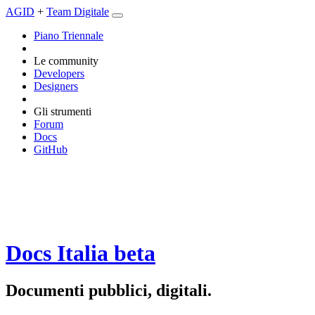
AGID
+
Team Digitale
Piano Triennale
Le community
Developers
Designers
Gli strumenti
Forum
Docs
GitHub
Docs Italia
beta
Documenti pubblici, digitali.