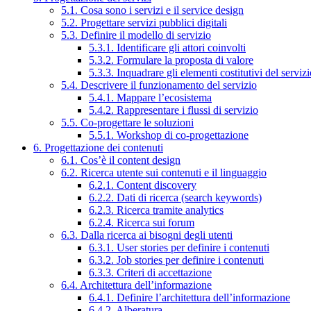
5.1. Cosa sono i servizi e il service design
5.2. Progettare servizi pubblici digitali
5.3. Definire il modello di servizio
5.3.1. Identificare gli attori coinvolti
5.3.2. Formulare la proposta di valore
5.3.3. Inquadrare gli elementi costitutivi del serviz
5.4. Descrivere il funzionamento del servizio
5.4.1. Mappare l’ecosistema
5.4.2. Rappresentare i flussi di servizio
5.5. Co-progettare le soluzioni
5.5.1. Workshop di co-progettazione
6. Progettazione dei contenuti
6.1. Cos’è il content design
6.2. Ricerca utente sui contenuti e il linguaggio
6.2.1. Content discovery
6.2.2. Dati di ricerca (search keywords)
6.2.3. Ricerca tramite analytics
6.2.4. Ricerca sui forum
6.3. Dalla ricerca ai bisogni degli utenti
6.3.1. User stories per definire i contenuti
6.3.2. Job stories per definire i contenuti
6.3.3. Criteri di accettazione
6.4. Architettura dell’informazione
6.4.1. Definire l’architettura dell’informazione
6.4.2. Alberatura