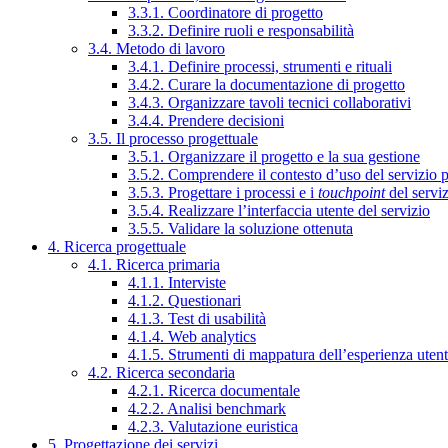
3.3.1. Coordinatore di progetto
3.3.2. Definire ruoli e responsabilità
3.4. Metodo di lavoro
3.4.1. Definire processi, strumenti e rituali
3.4.2. Curare la documentazione di progetto
3.4.3. Organizzare tavoli tecnici collaborativi
3.4.4. Prendere decisioni
3.5. Il processo progettuale
3.5.1. Organizzare il progetto e la sua gestione
3.5.2. Comprendere il contesto d’uso del servizio 
3.5.3. Progettare i processi e i
touchpoint
del servi
3.5.4. Realizzare l’interfaccia utente del servizio
3.5.5. Validare la soluzione ottenuta
4. Ricerca progettuale
4.1. Ricerca primaria
4.1.1. Interviste
4.1.2. Questionari
4.1.3. Test di usabilità
4.1.4. Web analytics
4.1.5. Strumenti di mappatura dell’esperienza uten
4.2. Ricerca secondaria
4.2.1. Ricerca documentale
4.2.2. Analisi benchmark
4.2.3. Valutazione euristica
5. Progettazione dei servizi