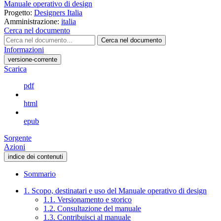
Manuale operativo di design
Progetto:
Designers Italia
Amministrazione:
italia
Cerca nel documento
Cerca nel documento
Informazioni
versione-corrente
Scarica
pdf
html
epub
Sorgente
Azioni
indice dei contenuti
Sommario
1. Scopo, destinatari e uso del Manuale operativo di design
1.1. Versionamento e storico
1.2. Consultazione del manuale
1.3. Contribuisci al manuale