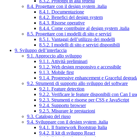
8.3.2. Prototipi in alta fedeltà
8.4. Progettare con il design system .italia
8.4.1. Documentazione
8.4.2. Benefici del design system
8.4.3. Risorse operative
8.4.4. Come contribuire al design system .italia
8.5. Progettare con i modelli di sito e servizi
8.5.1. Vantaggi dell’utilizzo dei modelli
8.5.2. I modelli di sito e servizi disponibili
9. Sviluppo dell’interfaccia
9.1. Approccio allo sviluppo
9.1.1. Attività preliminari
9.1.2. Web design responsivo e accessibile
9.1.3. Mobile first
9.1.4. Progressive enhancement e Graceful degrad
9.2. Strumenti di supporto allo sviluppo del software
9.2.1. Feature detection
9.2.2. Verificare le feature disponibili con Can I us
9.2.3. Strumenti e risorse per CSS e JavaScript
9.2.4. Supporto browser
9.2.5. Misurare le prestazioni
9.3. Catalogo del riuso
9.4. Sviluppare con il design system .italia
9.4.1. Il framework Bootstrap Italia
9.4.2. Il kit di sviluppo React