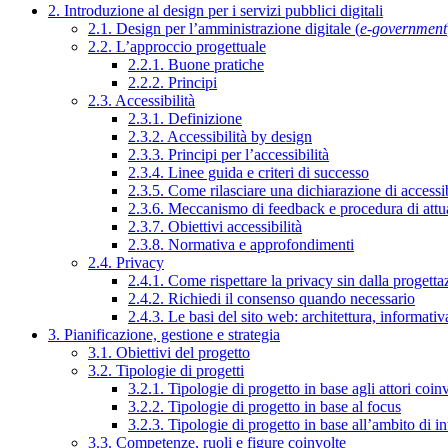
2. Introduzione al design per i servizi pubblici digitali
2.1. Design per l’amministrazione digitale (
e-government
2.2. L’approccio progettuale
2.2.1. Buone pratiche
2.2.2. Principi
2.3. Accessibilità
2.3.1. Definizione
2.3.2. Accessibilità by design
2.3.3. Principi per l’accessibilità
2.3.4. Linee guida e criteri di successo
2.3.5. Come rilasciare una dichiarazione di accessib
2.3.6. Meccanismo di feedback e procedura di attu
2.3.7. Obiettivi accessibilità
2.3.8. Normativa e approfondimenti
2.4. Privacy
2.4.1. Come rispettare la privacy sin dalla progettaz
2.4.2. Richiedi il consenso quando necessario
2.4.3. Le basi del sito web: architettura, informati
3. Pianificazione, gestione e strategia
3.1. Obiettivi del progetto
3.2. Tipologie di progetti
3.2.1. Tipologie di progetto in base agli attori coinv
3.2.2. Tipologie di progetto in base al focus
3.2.3. Tipologie di progetto in base all’ambito di i
3.3. Competenze, ruoli e figure coinvolte