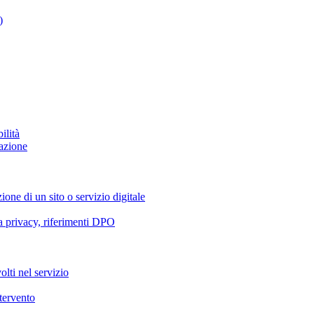
)
ilità
azione
ione di un sito o servizio digitale
va privacy, riferimenti DPO
olti nel servizio
ntervento