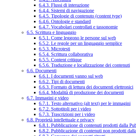
6.4.3. Flussi di interazione
6.4.4. Sistemi di navigazione
6.4.5. Tipologie di contenuto (content type)
6.4.6. Ontologie e standard
6.4.7. Vocabolari controllati e tassonomie
6.5. Scrittura e linguaggio
6.5.1. Come leggono le persone sul web
6.5.2. Le regole per un linguaggio semplice
6.5.3. Microtesti
6.5.4. Scrittura collaborativa
6.5.5. Content critique
6.5.6. Traduzione e localizzazione dei contenuti
6.6. Documenti
6.6.1. I documenti vanno sul web
6.6.2. Tipi di documenti
6.6.3. Formato di lettura dei documenti elettronici
6.6.4. Modalità di produzione dei documenti
6.7. Immagini e video
6.7.1. Testo alternativo (alt text) per le immagini
6.7.2. Sottotitoli per i video
6.7.3. Trascrizioni per i video
6.8. Proprietà intellettuale e privacy
6.8.1. Pubblicazione di contenuti prodotti dalla P
6.8.2. Pubblicazione di contenuti non prodotti dal