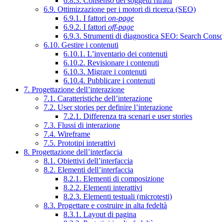
6.8.3. Consenso dei soggetti ritratti
6.9. Ottimizzazione per i motori di ricerca (SEO)
6.9.1. I fattori
on-page
6.9.2. I fattori
off-page
6.9.3. Strumenti di diagnostica SEO: Search Cons
6.10. Gestire i contenuti
6.10.1. L’inventario dei contenuti
6.10.2. Revisionare i contenuti
6.10.3. Migrare i contenuti
6.10.4. Pubblicare i contenuti
7. Progettazione dell’interazione
7.1. Caratteristiche dell’interazione
7.2. User stories per definire l’interazione
7.2.1. Differenza tra scenari e user stories
7.3. Flussi di interazione
7.4. Wireframe
7.5. Prototipi interattivi
8. Progettazione dell’interfaccia
8.1. Obiettivi dell’interfaccia
8.2. Elementi dell’interfaccia
8.2.1. Elementi di composizione
8.2.2. Elementi interattivi
8.2.3. Elementi testuali (microtesti)
8.3. Progettare e costruire in alta fedeltà
8.3.1. Layout di pagina