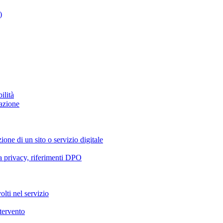
)
ilità
azione
ione di un sito o servizio digitale
va privacy, riferimenti DPO
olti nel servizio
ntervento