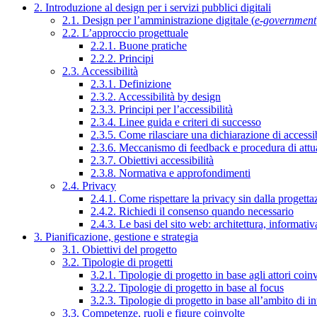
2. Introduzione al design per i servizi pubblici digitali
2.1. Design per l’amministrazione digitale (
e-government
2.2. L’approccio progettuale
2.2.1. Buone pratiche
2.2.2. Principi
2.3. Accessibilità
2.3.1. Definizione
2.3.2. Accessibilità by design
2.3.3. Principi per l’accessibilità
2.3.4. Linee guida e criteri di successo
2.3.5. Come rilasciare una dichiarazione di accessib
2.3.6. Meccanismo di feedback e procedura di attu
2.3.7. Obiettivi accessibilità
2.3.8. Normativa e approfondimenti
2.4. Privacy
2.4.1. Come rispettare la privacy sin dalla progettaz
2.4.2. Richiedi il consenso quando necessario
2.4.3. Le basi del sito web: architettura, informati
3. Pianificazione, gestione e strategia
3.1. Obiettivi del progetto
3.2. Tipologie di progetti
3.2.1. Tipologie di progetto in base agli attori coinv
3.2.2. Tipologie di progetto in base al focus
3.2.3. Tipologie di progetto in base all’ambito di i
3.3. Competenze, ruoli e figure coinvolte