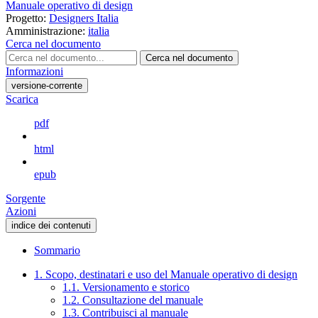
Manuale operativo di design
Progetto:
Designers Italia
Amministrazione:
italia
Cerca nel documento
Cerca nel documento
Informazioni
versione-corrente
Scarica
pdf
html
epub
Sorgente
Azioni
indice dei contenuti
Sommario
1. Scopo, destinatari e uso del Manuale operativo di design
1.1. Versionamento e storico
1.2. Consultazione del manuale
1.3. Contribuisci al manuale