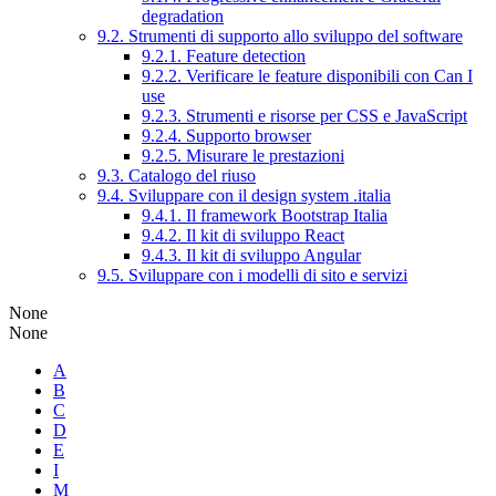
degradation
9.2. Strumenti di supporto allo sviluppo del software
9.2.1. Feature detection
9.2.2. Verificare le feature disponibili con Can I
use
9.2.3. Strumenti e risorse per CSS e JavaScript
9.2.4. Supporto browser
9.2.5. Misurare le prestazioni
9.3. Catalogo del riuso
9.4. Sviluppare con il design system .italia
9.4.1. Il framework Bootstrap Italia
9.4.2. Il kit di sviluppo React
9.4.3. Il kit di sviluppo Angular
9.5. Sviluppare con i modelli di sito e servizi
None
None
A
B
C
D
E
I
M