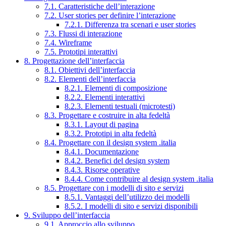
7.1. Caratteristiche dell’interazione
7.2. User stories per definire l’interazione
7.2.1. Differenza tra scenari e user stories
7.3. Flussi di interazione
7.4. Wireframe
7.5. Prototipi interattivi
8. Progettazione dell’interfaccia
8.1. Obiettivi dell’interfaccia
8.2. Elementi dell’interfaccia
8.2.1. Elementi di composizione
8.2.2. Elementi interattivi
8.2.3. Elementi testuali (microtesti)
8.3. Progettare e costruire in alta fedeltà
8.3.1. Layout di pagina
8.3.2. Prototipi in alta fedeltà
8.4. Progettare con il design system .italia
8.4.1. Documentazione
8.4.2. Benefici del design system
8.4.3. Risorse operative
8.4.4. Come contribuire al design system .italia
8.5. Progettare con i modelli di sito e servizi
8.5.1. Vantaggi dell’utilizzo dei modelli
8.5.2. I modelli di sito e servizi disponibili
9. Sviluppo dell’interfaccia
9.1. Approccio allo sviluppo