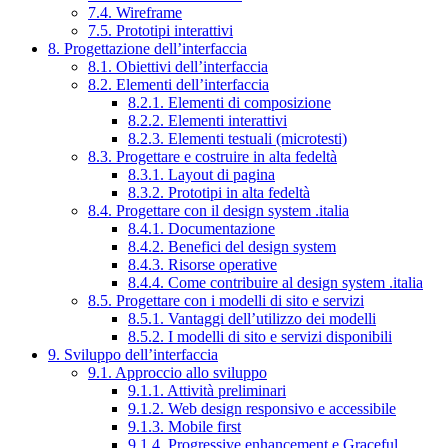
7.4. Wireframe
7.5. Prototipi interattivi
8. Progettazione dell’interfaccia
8.1. Obiettivi dell’interfaccia
8.2. Elementi dell’interfaccia
8.2.1. Elementi di composizione
8.2.2. Elementi interattivi
8.2.3. Elementi testuali (microtesti)
8.3. Progettare e costruire in alta fedeltà
8.3.1. Layout di pagina
8.3.2. Prototipi in alta fedeltà
8.4. Progettare con il design system .italia
8.4.1. Documentazione
8.4.2. Benefici del design system
8.4.3. Risorse operative
8.4.4. Come contribuire al design system .italia
8.5. Progettare con i modelli di sito e servizi
8.5.1. Vantaggi dell’utilizzo dei modelli
8.5.2. I modelli di sito e servizi disponibili
9. Sviluppo dell’interfaccia
9.1. Approccio allo sviluppo
9.1.1. Attività preliminari
9.1.2. Web design responsivo e accessibile
9.1.3. Mobile first
9.1.4. Progressive enhancement e Graceful