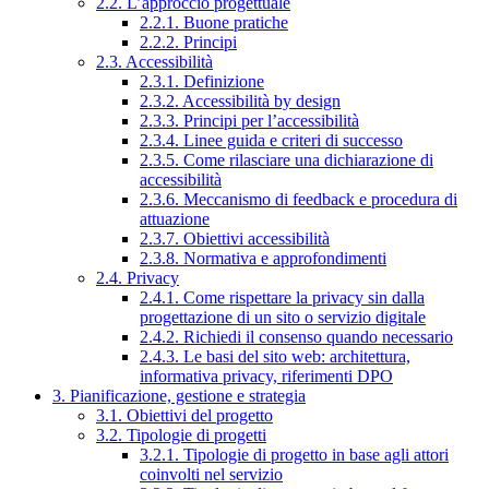
2.2. L’approccio progettuale
2.2.1. Buone pratiche
2.2.2. Principi
2.3. Accessibilità
2.3.1. Definizione
2.3.2. Accessibilità by design
2.3.3. Principi per l’accessibilità
2.3.4. Linee guida e criteri di successo
2.3.5. Come rilasciare una dichiarazione di
accessibilità
2.3.6. Meccanismo di feedback e procedura di
attuazione
2.3.7. Obiettivi accessibilità
2.3.8. Normativa e approfondimenti
2.4. Privacy
2.4.1. Come rispettare la privacy sin dalla
progettazione di un sito o servizio digitale
2.4.2. Richiedi il consenso quando necessario
2.4.3. Le basi del sito web: architettura,
informativa privacy, riferimenti DPO
3. Pianificazione, gestione e strategia
3.1. Obiettivi del progetto
3.2. Tipologie di progetti
3.2.1. Tipologie di progetto in base agli attori
coinvolti nel servizio