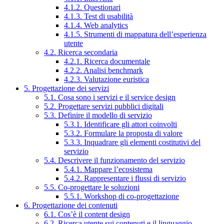
4.1.2. Questionari
4.1.3. Test di usabilità
4.1.4. Web analytics
4.1.5. Strumenti di mappatura dell’esperienza
utente
4.2. Ricerca secondaria
4.2.1. Ricerca documentale
4.2.2. Analisi benchmark
4.2.3. Valutazione euristica
5. Progettazione dei servizi
5.1. Cosa sono i servizi e il service design
5.2. Progettare servizi pubblici digitali
5.3. Definire il modello di servizio
5.3.1. Identificare gli attori coinvolti
5.3.2. Formulare la proposta di valore
5.3.3. Inquadrare gli elementi costitutivi del
servizio
5.4. Descrivere il funzionamento del servizio
5.4.1. Mappare l’ecosistema
5.4.2. Rappresentare i flussi di servizio
5.5. Co-progettare le soluzioni
5.5.1. Workshop di co-progettazione
6. Progettazione dei contenuti
6.1. Cos’è il content design
6.2. Ricerca utente sui contenuti e il linguaggio