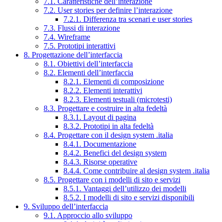
7.1. Caratteristiche dell’interazione
7.2. User stories per definire l’interazione
7.2.1. Differenza tra scenari e user stories
7.3. Flussi di interazione
7.4. Wireframe
7.5. Prototipi interattivi
8. Progettazione dell’interfaccia
8.1. Obiettivi dell’interfaccia
8.2. Elementi dell’interfaccia
8.2.1. Elementi di composizione
8.2.2. Elementi interattivi
8.2.3. Elementi testuali (microtesti)
8.3. Progettare e costruire in alta fedeltà
8.3.1. Layout di pagina
8.3.2. Prototipi in alta fedeltà
8.4. Progettare con il design system .italia
8.4.1. Documentazione
8.4.2. Benefici del design system
8.4.3. Risorse operative
8.4.4. Come contribuire al design system .italia
8.5. Progettare con i modelli di sito e servizi
8.5.1. Vantaggi dell’utilizzo dei modelli
8.5.2. I modelli di sito e servizi disponibili
9. Sviluppo dell’interfaccia
9.1. Approccio allo sviluppo