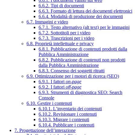
6.6.1. I documenti vanno sul web
6.6.2. Tipi di documenti
6.6.3. Formato di lettura dei documenti elettronici
6.6.4. Modalità di produzione dei documenti
6.7. Immagini e video
6.7.1. Testo alternativo (alt text) per le immagini
6.7.2. Sottotitoli per i video
6.7.3. Trascrizioni per i video
6.8. Proprietà intellettuale e privacy
6.8.1. Pubblicazione di contenuti prodotti dalla
Pubblica Amministrazione
6.8.2. Pubblicazione di contenuti non prodotti
dalla Pubblica Amministrazione
6.8.3. Consenso dei soggetti ritratti
6.9. Ottimizzazione per i motori di ricerca (SEO)
6.9.1. I fattori
on-page
6.9.2. I fattori
off-page
6.9.3. Strumenti di diagnostica SEO: Search
Console
6.10. Gestire i contenuti
6.10.1. L’inventario dei contenuti
6.10.2. Revisionare i contenuti
6.10.3. Migrare i contenuti
6.10.4. Pubblicare i contenuti
7. Progettazione dell’interazione