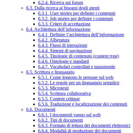
6.2.4. Ricerca sui forum
6.3. Dalla ricerca ai bisogni degli utenti
6.3.1. User stories per definire i contenuti
6.3.2. Job stories per definire i contenuti
6.3.3. Criteri di accettazione
6.4. Architettura dell’informazione
6.4.1. Definire l’architettura dell’informazione
6.4.2. Alberatura
6.4.3. Flussi di interazione
6.4.4. Sistemi di navigazione
6.4.5. Tipologie di contenuto (content type)
6.4.6. Ontologie e standard
6.4.7. Vocabolari controllati e tassonomie
6.5. Scrittura e linguaggio
6.5.1. Come leggono le persone sul web
6.5.2. Le regole per un linguaggio semplice
6.5.3. Microtesti
6.5.4. Scrittura collaborativa
6.5.5. Content critique
6.5.6. Traduzione e localizzazione dei contenuti
6.6. Documenti
6.6.1. I documenti vanno sul web
6.6.2. Tipi di documenti
6.6.3. Formato di lettura dei documenti elettronici
6.6.4. Modalità di produzione dei documenti