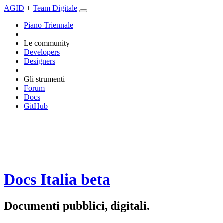
AGID
+
Team Digitale
Piano Triennale
Le community
Developers
Designers
Gli strumenti
Forum
Docs
GitHub
Docs Italia
beta
Documenti pubblici, digitali.