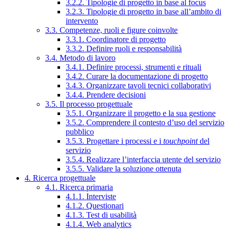
3.2.2. Tipologie di progetto in base al focus
3.2.3. Tipologie di progetto in base all’ambito di
intervento
3.3. Competenze, ruoli e figure coinvolte
3.3.1. Coordinatore di progetto
3.3.2. Definire ruoli e responsabilità
3.4. Metodo di lavoro
3.4.1. Definire processi, strumenti e rituali
3.4.2. Curare la documentazione di progetto
3.4.3. Organizzare tavoli tecnici collaborativi
3.4.4. Prendere decisioni
3.5. Il processo progettuale
3.5.1. Organizzare il progetto e la sua gestione
3.5.2. Comprendere il contesto d’uso del servizio
pubblico
3.5.3. Progettare i processi e i
touchpoint
del
servizio
3.5.4. Realizzare l’interfaccia utente del servizio
3.5.5. Validare la soluzione ottenuta
4. Ricerca progettuale
4.1. Ricerca primaria
4.1.1. Interviste
4.1.2. Questionari
4.1.3. Test di usabilità
4.1.4. Web analytics