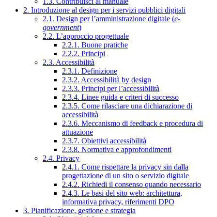
1.3. Contribuisci al manuale
2. Introduzione al design per i servizi pubblici digitali
2.1. Design per l’amministrazione digitale (
e-
government
)
2.2. L’approccio progettuale
2.2.1. Buone pratiche
2.2.2. Principi
2.3. Accessibilità
2.3.1. Definizione
2.3.2. Accessibilità by design
2.3.3. Principi per l’accessibilità
2.3.4. Linee guida e criteri di successo
2.3.5. Come rilasciare una dichiarazione di
accessibilità
2.3.6. Meccanismo di feedback e procedura di
attuazione
2.3.7. Obiettivi accessibilità
2.3.8. Normativa e approfondimenti
2.4. Privacy
2.4.1. Come rispettare la privacy sin dalla
progettazione di un sito o servizio digitale
2.4.2. Richiedi il consenso quando necessario
2.4.3. Le basi del sito web: architettura,
informativa privacy, riferimenti DPO
3. Pianificazione, gestione e strategia