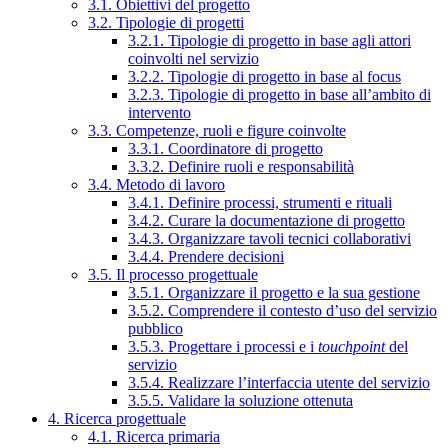
3.1. Obiettivi del progetto
3.2. Tipologie di progetti
3.2.1. Tipologie di progetto in base agli attori
coinvolti nel servizio
3.2.2. Tipologie di progetto in base al focus
3.2.3. Tipologie di progetto in base all’ambito di
intervento
3.3. Competenze, ruoli e figure coinvolte
3.3.1. Coordinatore di progetto
3.3.2. Definire ruoli e responsabilità
3.4. Metodo di lavoro
3.4.1. Definire processi, strumenti e rituali
3.4.2. Curare la documentazione di progetto
3.4.3. Organizzare tavoli tecnici collaborativi
3.4.4. Prendere decisioni
3.5. Il processo progettuale
3.5.1. Organizzare il progetto e la sua gestione
3.5.2. Comprendere il contesto d’uso del servizio
pubblico
3.5.3. Progettare i processi e i
touchpoint
del
servizio
3.5.4. Realizzare l’interfaccia utente del servizio
3.5.5. Validare la soluzione ottenuta
4. Ricerca progettuale
4.1. Ricerca primaria