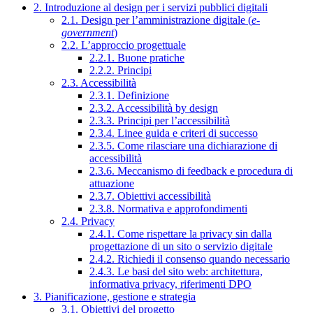
2. Introduzione al design per i servizi pubblici digitali
2.1. Design per l’amministrazione digitale (
e-
government
)
2.2. L’approccio progettuale
2.2.1. Buone pratiche
2.2.2. Principi
2.3. Accessibilità
2.3.1. Definizione
2.3.2. Accessibilità by design
2.3.3. Principi per l’accessibilità
2.3.4. Linee guida e criteri di successo
2.3.5. Come rilasciare una dichiarazione di
accessibilità
2.3.6. Meccanismo di feedback e procedura di
attuazione
2.3.7. Obiettivi accessibilità
2.3.8. Normativa e approfondimenti
2.4. Privacy
2.4.1. Come rispettare la privacy sin dalla
progettazione di un sito o servizio digitale
2.4.2. Richiedi il consenso quando necessario
2.4.3. Le basi del sito web: architettura,
informativa privacy, riferimenti DPO
3. Pianificazione, gestione e strategia
3.1. Obiettivi del progetto