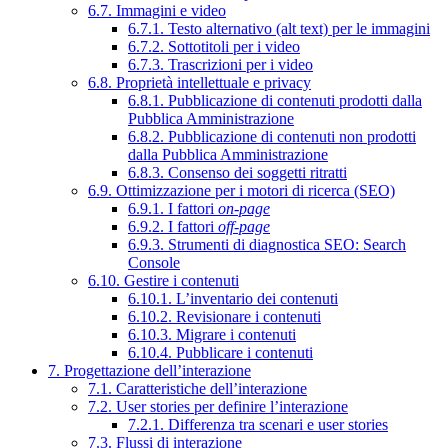
6.7. Immagini e video
6.7.1. Testo alternativo (alt text) per le immagini
6.7.2. Sottotitoli per i video
6.7.3. Trascrizioni per i video
6.8. Proprietà intellettuale e privacy
6.8.1. Pubblicazione di contenuti prodotti dalla
Pubblica Amministrazione
6.8.2. Pubblicazione di contenuti non prodotti
dalla Pubblica Amministrazione
6.8.3. Consenso dei soggetti ritratti
6.9. Ottimizzazione per i motori di ricerca (SEO)
6.9.1. I fattori
on-page
6.9.2. I fattori
off-page
6.9.3. Strumenti di diagnostica SEO: Search
Console
6.10. Gestire i contenuti
6.10.1. L’inventario dei contenuti
6.10.2. Revisionare i contenuti
6.10.3. Migrare i contenuti
6.10.4. Pubblicare i contenuti
7. Progettazione dell’interazione
7.1. Caratteristiche dell’interazione
7.2. User stories per definire l’interazione
7.2.1. Differenza tra scenari e user stories
7.3. Flussi di interazione