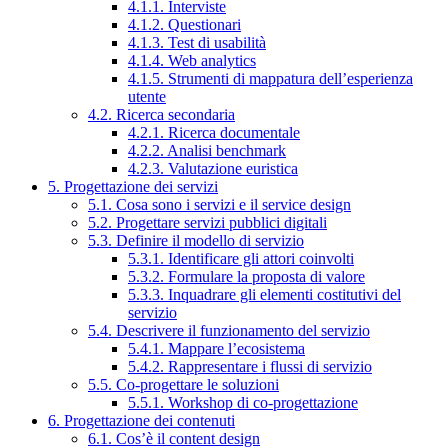
4.1.1. Interviste
4.1.2. Questionari
4.1.3. Test di usabilità
4.1.4. Web analytics
4.1.5. Strumenti di mappatura dell’esperienza
utente
4.2. Ricerca secondaria
4.2.1. Ricerca documentale
4.2.2. Analisi benchmark
4.2.3. Valutazione euristica
5. Progettazione dei servizi
5.1. Cosa sono i servizi e il service design
5.2. Progettare servizi pubblici digitali
5.3. Definire il modello di servizio
5.3.1. Identificare gli attori coinvolti
5.3.2. Formulare la proposta di valore
5.3.3. Inquadrare gli elementi costitutivi del
servizio
5.4. Descrivere il funzionamento del servizio
5.4.1. Mappare l’ecosistema
5.4.2. Rappresentare i flussi di servizio
5.5. Co-progettare le soluzioni
5.5.1. Workshop di co-progettazione
6. Progettazione dei contenuti
6.1. Cos’è il content design