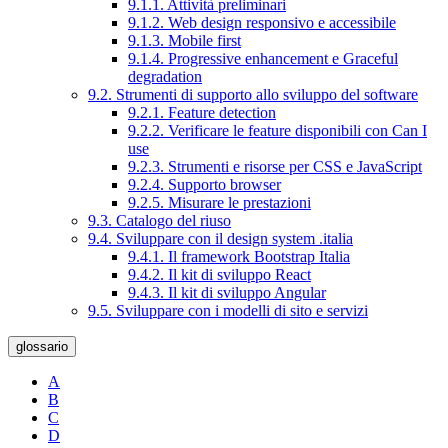
9.1.1. Attività preliminari
9.1.2. Web design responsivo e accessibile
9.1.3. Mobile first
9.1.4. Progressive enhancement e Graceful
degradation
9.2. Strumenti di supporto allo sviluppo del software
9.2.1. Feature detection
9.2.2. Verificare le feature disponibili con Can I
use
9.2.3. Strumenti e risorse per CSS e JavaScript
9.2.4. Supporto browser
9.2.5. Misurare le prestazioni
9.3. Catalogo del riuso
9.4. Sviluppare con il design system .italia
9.4.1. Il framework Bootstrap Italia
9.4.2. Il kit di sviluppo React
9.4.3. Il kit di sviluppo Angular
9.5. Sviluppare con i modelli di sito e servizi
glossario
A
B
C
D