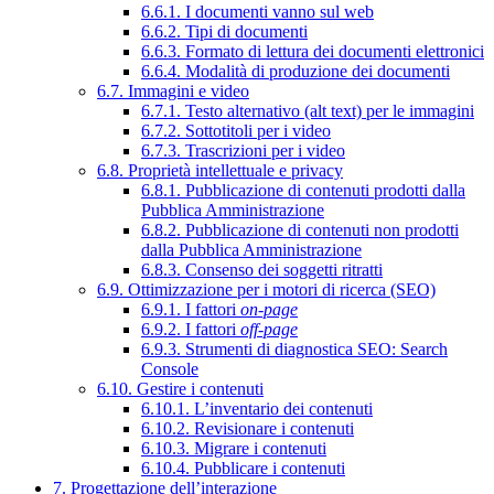
6.6.1. I documenti vanno sul web
6.6.2. Tipi di documenti
6.6.3. Formato di lettura dei documenti elettronici
6.6.4. Modalità di produzione dei documenti
6.7. Immagini e video
6.7.1. Testo alternativo (alt text) per le immagini
6.7.2. Sottotitoli per i video
6.7.3. Trascrizioni per i video
6.8. Proprietà intellettuale e privacy
6.8.1. Pubblicazione di contenuti prodotti dalla
Pubblica Amministrazione
6.8.2. Pubblicazione di contenuti non prodotti
dalla Pubblica Amministrazione
6.8.3. Consenso dei soggetti ritratti
6.9. Ottimizzazione per i motori di ricerca (SEO)
6.9.1. I fattori
on-page
6.9.2. I fattori
off-page
6.9.3. Strumenti di diagnostica SEO: Search
Console
6.10. Gestire i contenuti
6.10.1. L’inventario dei contenuti
6.10.2. Revisionare i contenuti
6.10.3. Migrare i contenuti
6.10.4. Pubblicare i contenuti
7. Progettazione dell’interazione