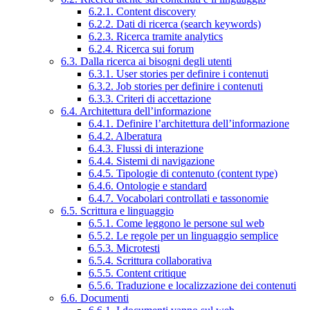
6.2.1. Content discovery
6.2.2. Dati di ricerca (search keywords)
6.2.3. Ricerca tramite analytics
6.2.4. Ricerca sui forum
6.3. Dalla ricerca ai bisogni degli utenti
6.3.1. User stories per definire i contenuti
6.3.2. Job stories per definire i contenuti
6.3.3. Criteri di accettazione
6.4. Architettura dell’informazione
6.4.1. Definire l’architettura dell’informazione
6.4.2. Alberatura
6.4.3. Flussi di interazione
6.4.4. Sistemi di navigazione
6.4.5. Tipologie di contenuto (content type)
6.4.6. Ontologie e standard
6.4.7. Vocabolari controllati e tassonomie
6.5. Scrittura e linguaggio
6.5.1. Come leggono le persone sul web
6.5.2. Le regole per un linguaggio semplice
6.5.3. Microtesti
6.5.4. Scrittura collaborativa
6.5.5. Content critique
6.5.6. Traduzione e localizzazione dei contenuti
6.6. Documenti