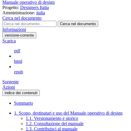
Manuale operativo di design
Progetto:
Designers Italia
Amministrazione:
italia
Cerca nel documento
Cerca nel documento
Informazioni
versione-corrente
Scarica
pdf
html
epub
Sorgente
Azioni
indice dei contenuti
Sommario
1. Scopo, destinatari e uso del Manuale operativo di design
1.1. Versionamento e storico
1.2. Consultazione del manuale
1.3. Contribuisci al manuale