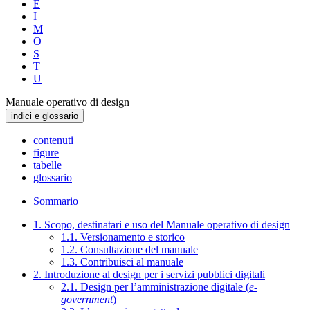
E
I
M
O
S
T
U
Manuale operativo di design
indici e glossario
contenuti
figure
tabelle
glossario
Sommario
1. Scopo, destinatari e uso del Manuale operativo di design
1.1. Versionamento e storico
1.2. Consultazione del manuale
1.3. Contribuisci al manuale
2. Introduzione al design per i servizi pubblici digitali
2.1. Design per l’amministrazione digitale (
e-
government
)