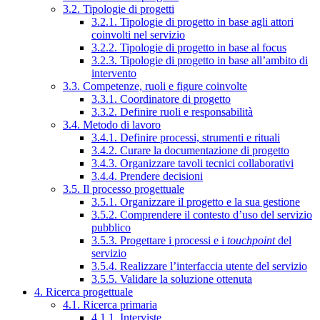
3.2. Tipologie di progetti
3.2.1. Tipologie di progetto in base agli attori
coinvolti nel servizio
3.2.2. Tipologie di progetto in base al focus
3.2.3. Tipologie di progetto in base all’ambito di
intervento
3.3. Competenze, ruoli e figure coinvolte
3.3.1. Coordinatore di progetto
3.3.2. Definire ruoli e responsabilità
3.4. Metodo di lavoro
3.4.1. Definire processi, strumenti e rituali
3.4.2. Curare la documentazione di progetto
3.4.3. Organizzare tavoli tecnici collaborativi
3.4.4. Prendere decisioni
3.5. Il processo progettuale
3.5.1. Organizzare il progetto e la sua gestione
3.5.2. Comprendere il contesto d’uso del servizio
pubblico
3.5.3. Progettare i processi e i
touchpoint
del
servizio
3.5.4. Realizzare l’interfaccia utente del servizio
3.5.5. Validare la soluzione ottenuta
4. Ricerca progettuale
4.1. Ricerca primaria
4.1.1. Interviste