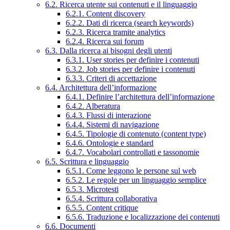
6.2. Ricerca utente sui contenuti e il linguaggio
6.2.1. Content discovery
6.2.2. Dati di ricerca (search keywords)
6.2.3. Ricerca tramite analytics
6.2.4. Ricerca sui forum
6.3. Dalla ricerca ai bisogni degli utenti
6.3.1. User stories per definire i contenuti
6.3.2. Job stories per definire i contenuti
6.3.3. Criteri di accettazione
6.4. Architettura dell’informazione
6.4.1. Definire l’architettura dell’informazione
6.4.2. Alberatura
6.4.3. Flussi di interazione
6.4.4. Sistemi di navigazione
6.4.5. Tipologie di contenuto (content type)
6.4.6. Ontologie e standard
6.4.7. Vocabolari controllati e tassonomie
6.5. Scrittura e linguaggio
6.5.1. Come leggono le persone sul web
6.5.2. Le regole per un linguaggio semplice
6.5.3. Microtesti
6.5.4. Scrittura collaborativa
6.5.5. Content critique
6.5.6. Traduzione e localizzazione dei contenuti
6.6. Documenti