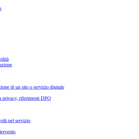
)
ilità
azione
ione di un sito o servizio digitale
va privacy, riferimenti DPO
olti nel servizio
ntervento