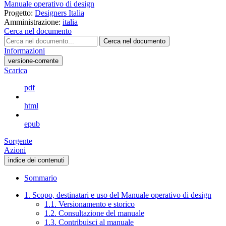
Manuale operativo di design
Progetto:
Designers Italia
Amministrazione:
italia
Cerca nel documento
Cerca nel documento
Informazioni
versione-corrente
Scarica
pdf
html
epub
Sorgente
Azioni
indice dei contenuti
Sommario
1. Scopo, destinatari e uso del Manuale operativo di design
1.1. Versionamento e storico
1.2. Consultazione del manuale
1.3. Contribuisci al manuale