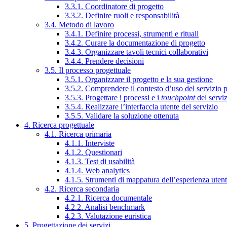
3.3.1. Coordinatore di progetto
3.3.2. Definire ruoli e responsabilità
3.4. Metodo di lavoro
3.4.1. Definire processi, strumenti e rituali
3.4.2. Curare la documentazione di progetto
3.4.3. Organizzare tavoli tecnici collaborativi
3.4.4. Prendere decisioni
3.5. Il processo progettuale
3.5.1. Organizzare il progetto e la sua gestione
3.5.2. Comprendere il contesto d’uso del servizio 
3.5.3. Progettare i processi e i
touchpoint
del servi
3.5.4. Realizzare l’interfaccia utente del servizio
3.5.5. Validare la soluzione ottenuta
4. Ricerca progettuale
4.1. Ricerca primaria
4.1.1. Interviste
4.1.2. Questionari
4.1.3. Test di usabilità
4.1.4. Web analytics
4.1.5. Strumenti di mappatura dell’esperienza uten
4.2. Ricerca secondaria
4.2.1. Ricerca documentale
4.2.2. Analisi benchmark
4.2.3. Valutazione euristica
5. Progettazione dei servizi