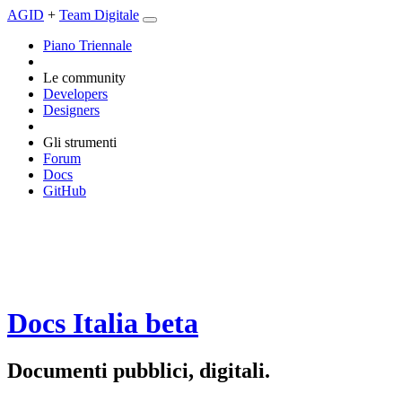
AGID
+
Team Digitale
Piano Triennale
Le community
Developers
Designers
Gli strumenti
Forum
Docs
GitHub
Docs Italia
beta
Documenti pubblici, digitali.