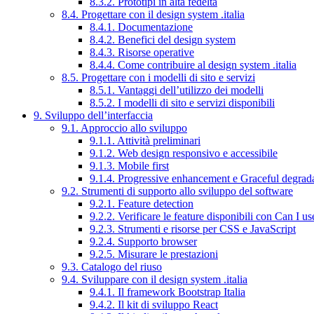
8.3.2. Prototipi in alta fedeltà
8.4. Progettare con il design system .italia
8.4.1. Documentazione
8.4.2. Benefici del design system
8.4.3. Risorse operative
8.4.4. Come contribuire al design system .italia
8.5. Progettare con i modelli di sito e servizi
8.5.1. Vantaggi dell’utilizzo dei modelli
8.5.2. I modelli di sito e servizi disponibili
9. Sviluppo dell’interfaccia
9.1. Approccio allo sviluppo
9.1.1. Attività preliminari
9.1.2. Web design responsivo e accessibile
9.1.3. Mobile first
9.1.4. Progressive enhancement e Graceful degrad
9.2. Strumenti di supporto allo sviluppo del software
9.2.1. Feature detection
9.2.2. Verificare le feature disponibili con Can I us
9.2.3. Strumenti e risorse per CSS e JavaScript
9.2.4. Supporto browser
9.2.5. Misurare le prestazioni
9.3. Catalogo del riuso
9.4. Sviluppare con il design system .italia
9.4.1. Il framework Bootstrap Italia
9.4.2. Il kit di sviluppo React