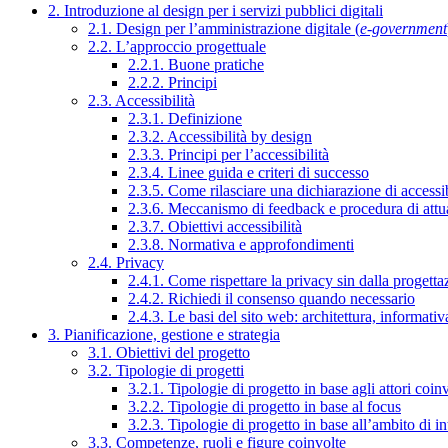
2. Introduzione al design per i servizi pubblici digitali
2.1. Design per l’amministrazione digitale (
e-government
2.2. L’approccio progettuale
2.2.1. Buone pratiche
2.2.2. Principi
2.3. Accessibilità
2.3.1. Definizione
2.3.2. Accessibilità by design
2.3.3. Principi per l’accessibilità
2.3.4. Linee guida e criteri di successo
2.3.5. Come rilasciare una dichiarazione di accessib
2.3.6. Meccanismo di feedback e procedura di attu
2.3.7. Obiettivi accessibilità
2.3.8. Normativa e approfondimenti
2.4. Privacy
2.4.1. Come rispettare la privacy sin dalla progettaz
2.4.2. Richiedi il consenso quando necessario
2.4.3. Le basi del sito web: architettura, informati
3. Pianificazione, gestione e strategia
3.1. Obiettivi del progetto
3.2. Tipologie di progetti
3.2.1. Tipologie di progetto in base agli attori coinv
3.2.2. Tipologie di progetto in base al focus
3.2.3. Tipologie di progetto in base all’ambito di i
3.3. Competenze, ruoli e figure coinvolte