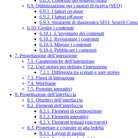
6.8.3. Consenso dei soggetti ritratti
6.9. Ottimizzazione per i motori di ricerca (SEO)
6.9.1. I fattori
on-page
6.9.2. I fattori
off-page
6.9.3. Strumenti di diagnostica SEO: Search Cons
6.10. Gestire i contenuti
6.10.1. L’inventario dei contenuti
6.10.2. Revisionare i contenuti
6.10.3. Migrare i contenuti
6.10.4. Pubblicare i contenuti
7. Progettazione dell’interazione
7.1. Caratteristiche dell’interazione
7.2. User stories per definire l’interazione
7.2.1. Differenza tra scenari e user stories
7.3. Flussi di interazione
7.4. Wireframe
7.5. Prototipi interattivi
8. Progettazione dell’interfaccia
8.1. Obiettivi dell’interfaccia
8.2. Elementi dell’interfaccia
8.2.1. Elementi di composizione
8.2.2. Elementi interattivi
8.2.3. Elementi testuali (microtesti)
8.3. Progettare e costruire in alta fedeltà
8.3.1. Layout di pagina