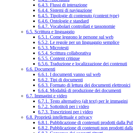
6.4.3. Flussi di interazione
6.4.4. Sistemi di navigazione
6.4.5. Tipologie di contenuto (content type)
6.4.6. Ontologie e standard
6.4.7. Vocabolari controllati e tassonomie
6.5. Scrittura e linguaggio
6.5.1. Come leggono le persone sul web
6.5.2. Le regole per un linguaggio semplice
6.5.3. Microtesti
6.5.4. Scrittura collaborativa
6.5.5. Content critique
6.5.6. Traduzione e localizzazione dei contenuti
6.6. Documenti
6.6.1. I documenti vanno sul web
6.6.2. Tipi di documenti
6.6.3. Formato di lettura dei documenti elettronici
6.6.4. Modalità di produzione dei documenti
6.7. Immagini e video
6.7.1. Testo alternativo (alt text) per le immagini
6.7.2. Sottotitoli per i video
6.7.3. Trascrizioni per i video
6.8. Proprietà intellettuale e privacy
6.8.1. Pubblicazione di contenuti prodotti dalla P
6.8.2. Pubblicazione di contenuti non prodotti dal