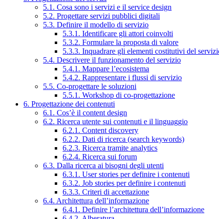
5.1. Cosa sono i servizi e il service design
5.2. Progettare servizi pubblici digitali
5.3. Definire il modello di servizio
5.3.1. Identificare gli attori coinvolti
5.3.2. Formulare la proposta di valore
5.3.3. Inquadrare gli elementi costitutivi del serviz
5.4. Descrivere il funzionamento del servizio
5.4.1. Mappare l’ecosistema
5.4.2. Rappresentare i flussi di servizio
5.5. Co-progettare le soluzioni
5.5.1. Workshop di co-progettazione
6. Progettazione dei contenuti
6.1. Cos’è il content design
6.2. Ricerca utente sui contenuti e il linguaggio
6.2.1. Content discovery
6.2.2. Dati di ricerca (search keywords)
6.2.3. Ricerca tramite analytics
6.2.4. Ricerca sui forum
6.3. Dalla ricerca ai bisogni degli utenti
6.3.1. User stories per definire i contenuti
6.3.2. Job stories per definire i contenuti
6.3.3. Criteri di accettazione
6.4. Architettura dell’informazione
6.4.1. Definire l’architettura dell’informazione
6.4.2. Alberatura