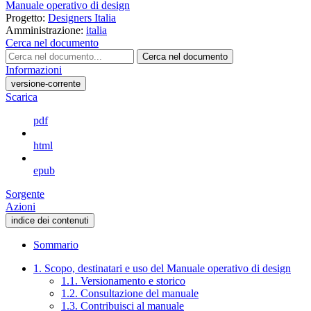
Manuale operativo di design
Progetto:
Designers Italia
Amministrazione:
italia
Cerca nel documento
Cerca nel documento
Informazioni
versione-corrente
Scarica
pdf
html
epub
Sorgente
Azioni
indice dei contenuti
Sommario
1. Scopo, destinatari e uso del Manuale operativo di design
1.1. Versionamento e storico
1.2. Consultazione del manuale
1.3. Contribuisci al manuale