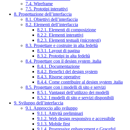
7.4. Wireframe
7.5. Prototipi interattivi
8. Progettazione dell’interfaccia
8.1. Obiettivi dell’interfaccia
8.2. Elementi dell’interfaccia
8.2.1. Elementi di composizione
8.2.2. Elementi interattivi
8.2.3. Elementi testuali (microtesti)
8.3. Progettare e costruire in alta fedeltà
8.3.1. Layout di pagina
8.3.2. Prototipi in alta fedeltà
8.4. Progettare con il design system .italia
8.4.1. Documentazione
8.4.2. Benefici del design system
8.4.3. Risorse operative
8.4.4. Come contribuire al design system .italia
8.5. Progettare con i modelli di sito e servizi
8.5.1. Vantaggi dell’utilizzo dei modelli
8.5.2. I modelli di sito e servizi disponibili
9. Sviluppo dell’interfaccia
9.1. Approccio allo sviluppo
9.1.1. Attività preliminari
9.1.2. Web design responsivo e accessibile
9.1.3. Mobile first
9.1.4. Progressive enhancement e Graceful