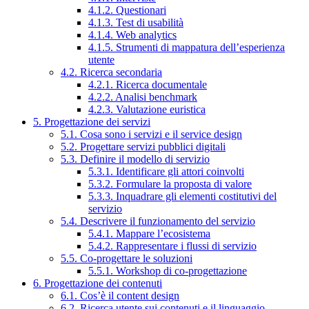
4.1.2. Questionari
4.1.3. Test di usabilità
4.1.4. Web analytics
4.1.5. Strumenti di mappatura dell’esperienza
utente
4.2. Ricerca secondaria
4.2.1. Ricerca documentale
4.2.2. Analisi benchmark
4.2.3. Valutazione euristica
5. Progettazione dei servizi
5.1. Cosa sono i servizi e il service design
5.2. Progettare servizi pubblici digitali
5.3. Definire il modello di servizio
5.3.1. Identificare gli attori coinvolti
5.3.2. Formulare la proposta di valore
5.3.3. Inquadrare gli elementi costitutivi del
servizio
5.4. Descrivere il funzionamento del servizio
5.4.1. Mappare l’ecosistema
5.4.2. Rappresentare i flussi di servizio
5.5. Co-progettare le soluzioni
5.5.1. Workshop di co-progettazione
6. Progettazione dei contenuti
6.1. Cos’è il content design
6.2. Ricerca utente sui contenuti e il linguaggio