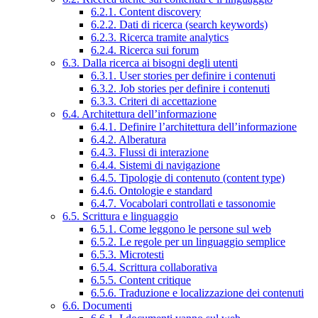
6.2.1. Content discovery
6.2.2. Dati di ricerca (search keywords)
6.2.3. Ricerca tramite analytics
6.2.4. Ricerca sui forum
6.3. Dalla ricerca ai bisogni degli utenti
6.3.1. User stories per definire i contenuti
6.3.2. Job stories per definire i contenuti
6.3.3. Criteri di accettazione
6.4. Architettura dell’informazione
6.4.1. Definire l’architettura dell’informazione
6.4.2. Alberatura
6.4.3. Flussi di interazione
6.4.4. Sistemi di navigazione
6.4.5. Tipologie di contenuto (content type)
6.4.6. Ontologie e standard
6.4.7. Vocabolari controllati e tassonomie
6.5. Scrittura e linguaggio
6.5.1. Come leggono le persone sul web
6.5.2. Le regole per un linguaggio semplice
6.5.3. Microtesti
6.5.4. Scrittura collaborativa
6.5.5. Content critique
6.5.6. Traduzione e localizzazione dei contenuti
6.6. Documenti