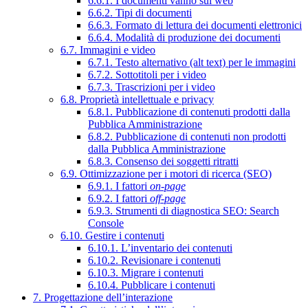
6.6.1. I documenti vanno sul web
6.6.2. Tipi di documenti
6.6.3. Formato di lettura dei documenti elettronici
6.6.4. Modalità di produzione dei documenti
6.7. Immagini e video
6.7.1. Testo alternativo (alt text) per le immagini
6.7.2. Sottotitoli per i video
6.7.3. Trascrizioni per i video
6.8. Proprietà intellettuale e privacy
6.8.1. Pubblicazione di contenuti prodotti dalla
Pubblica Amministrazione
6.8.2. Pubblicazione di contenuti non prodotti
dalla Pubblica Amministrazione
6.8.3. Consenso dei soggetti ritratti
6.9. Ottimizzazione per i motori di ricerca (SEO)
6.9.1. I fattori
on-page
6.9.2. I fattori
off-page
6.9.3. Strumenti di diagnostica SEO: Search
Console
6.10. Gestire i contenuti
6.10.1. L’inventario dei contenuti
6.10.2. Revisionare i contenuti
6.10.3. Migrare i contenuti
6.10.4. Pubblicare i contenuti
7. Progettazione dell’interazione