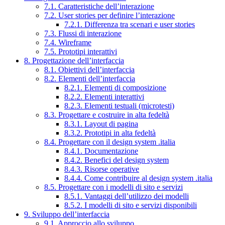
7.1. Caratteristiche dell’interazione
7.2. User stories per definire l’interazione
7.2.1. Differenza tra scenari e user stories
7.3. Flussi di interazione
7.4. Wireframe
7.5. Prototipi interattivi
8. Progettazione dell’interfaccia
8.1. Obiettivi dell’interfaccia
8.2. Elementi dell’interfaccia
8.2.1. Elementi di composizione
8.2.2. Elementi interattivi
8.2.3. Elementi testuali (microtesti)
8.3. Progettare e costruire in alta fedeltà
8.3.1. Layout di pagina
8.3.2. Prototipi in alta fedeltà
8.4. Progettare con il design system .italia
8.4.1. Documentazione
8.4.2. Benefici del design system
8.4.3. Risorse operative
8.4.4. Come contribuire al design system .italia
8.5. Progettare con i modelli di sito e servizi
8.5.1. Vantaggi dell’utilizzo dei modelli
8.5.2. I modelli di sito e servizi disponibili
9. Sviluppo dell’interfaccia
9.1. Approccio allo sviluppo