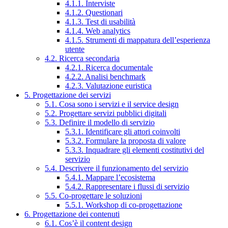
4.1.1. Interviste
4.1.2. Questionari
4.1.3. Test di usabilità
4.1.4. Web analytics
4.1.5. Strumenti di mappatura dell’esperienza
utente
4.2. Ricerca secondaria
4.2.1. Ricerca documentale
4.2.2. Analisi benchmark
4.2.3. Valutazione euristica
5. Progettazione dei servizi
5.1. Cosa sono i servizi e il service design
5.2. Progettare servizi pubblici digitali
5.3. Definire il modello di servizio
5.3.1. Identificare gli attori coinvolti
5.3.2. Formulare la proposta di valore
5.3.3. Inquadrare gli elementi costitutivi del
servizio
5.4. Descrivere il funzionamento del servizio
5.4.1. Mappare l’ecosistema
5.4.2. Rappresentare i flussi di servizio
5.5. Co-progettare le soluzioni
5.5.1. Workshop di co-progettazione
6. Progettazione dei contenuti
6.1. Cos’è il content design