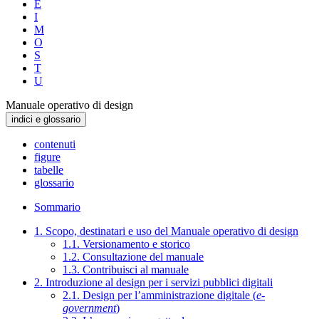
E
I
M
O
S
T
U
Manuale operativo di design
indici e glossario
contenuti
figure
tabelle
glossario
Sommario
1. Scopo, destinatari e uso del Manuale operativo di design
1.1. Versionamento e storico
1.2. Consultazione del manuale
1.3. Contribuisci al manuale
2. Introduzione al design per i servizi pubblici digitali
2.1. Design per l’amministrazione digitale (
e-
government
)