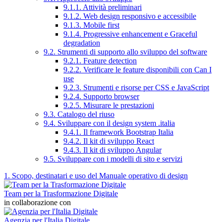
9.1.1. Attività preliminari
9.1.2. Web design responsivo e accessibile
9.1.3. Mobile first
9.1.4. Progressive enhancement e Graceful
degradation
9.2. Strumenti di supporto allo sviluppo del software
9.2.1. Feature detection
9.2.2. Verificare le feature disponibili con Can I
use
9.2.3. Strumenti e risorse per CSS e JavaScript
9.2.4. Supporto browser
9.2.5. Misurare le prestazioni
9.3. Catalogo del riuso
9.4. Sviluppare con il design system .italia
9.4.1. Il framework Bootstrap Italia
9.4.2. Il kit di sviluppo React
9.4.3. Il kit di sviluppo Angular
9.5. Sviluppare con i modelli di sito e servizi
1. Scopo, destinatari e uso del Manuale operativo di design
Team per la Trasformazione Digitale
in collaborazione con
Agenzia per l'Italia Digitale