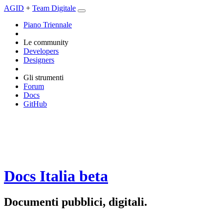
AGID
+
Team Digitale
Piano Triennale
Le community
Developers
Designers
Gli strumenti
Forum
Docs
GitHub
Docs Italia
beta
Documenti pubblici, digitali.