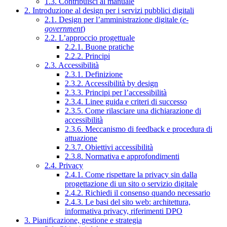
1.3. Contribuisci al manuale
2. Introduzione al design per i servizi pubblici digitali
2.1. Design per l’amministrazione digitale (
e-
government
)
2.2. L’approccio progettuale
2.2.1. Buone pratiche
2.2.2. Principi
2.3. Accessibilità
2.3.1. Definizione
2.3.2. Accessibilità by design
2.3.3. Principi per l’accessibilità
2.3.4. Linee guida e criteri di successo
2.3.5. Come rilasciare una dichiarazione di
accessibilità
2.3.6. Meccanismo di feedback e procedura di
attuazione
2.3.7. Obiettivi accessibilità
2.3.8. Normativa e approfondimenti
2.4. Privacy
2.4.1. Come rispettare la privacy sin dalla
progettazione di un sito o servizio digitale
2.4.2. Richiedi il consenso quando necessario
2.4.3. Le basi del sito web: architettura,
informativa privacy, riferimenti DPO
3. Pianificazione, gestione e strategia