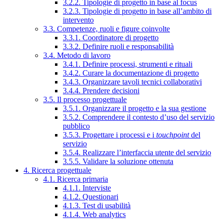
3.2.2. Tipologie di progetto in base al focus
3.2.3. Tipologie di progetto in base all’ambito di
intervento
3.3. Competenze, ruoli e figure coinvolte
3.3.1. Coordinatore di progetto
3.3.2. Definire ruoli e responsabilità
3.4. Metodo di lavoro
3.4.1. Definire processi, strumenti e rituali
3.4.2. Curare la documentazione di progetto
3.4.3. Organizzare tavoli tecnici collaborativi
3.4.4. Prendere decisioni
3.5. Il processo progettuale
3.5.1. Organizzare il progetto e la sua gestione
3.5.2. Comprendere il contesto d’uso del servizio
pubblico
3.5.3. Progettare i processi e i
touchpoint
del
servizio
3.5.4. Realizzare l’interfaccia utente del servizio
3.5.5. Validare la soluzione ottenuta
4. Ricerca progettuale
4.1. Ricerca primaria
4.1.1. Interviste
4.1.2. Questionari
4.1.3. Test di usabilità
4.1.4. Web analytics