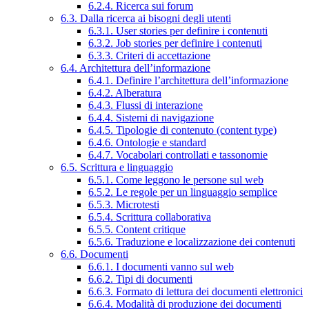
6.2.4. Ricerca sui forum
6.3. Dalla ricerca ai bisogni degli utenti
6.3.1. User stories per definire i contenuti
6.3.2. Job stories per definire i contenuti
6.3.3. Criteri di accettazione
6.4. Architettura dell’informazione
6.4.1. Definire l’architettura dell’informazione
6.4.2. Alberatura
6.4.3. Flussi di interazione
6.4.4. Sistemi di navigazione
6.4.5. Tipologie di contenuto (content type)
6.4.6. Ontologie e standard
6.4.7. Vocabolari controllati e tassonomie
6.5. Scrittura e linguaggio
6.5.1. Come leggono le persone sul web
6.5.2. Le regole per un linguaggio semplice
6.5.3. Microtesti
6.5.4. Scrittura collaborativa
6.5.5. Content critique
6.5.6. Traduzione e localizzazione dei contenuti
6.6. Documenti
6.6.1. I documenti vanno sul web
6.6.2. Tipi di documenti
6.6.3. Formato di lettura dei documenti elettronici
6.6.4. Modalità di produzione dei documenti