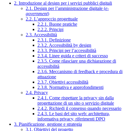
2. Introduzione al design per i servizi pubblici digitali
2.1. Design per l’amministrazione digitale (
e-
government
)
2.2. L’approccio progettuale
2.2.1. Buone pratiche
2.2.2. Principi
2.3. Accessibilità
2.3.1. Definizione
2.3.2. Accessibilità by design
2.3.3. Principi per l’accessibilità
2.3.4. Linee guida e criteri di successo
2.3.5. Come rilasciare una dichiarazione di
accessibilità
2.3.6. Meccanismo di feedback e procedura di
attuazione
2.3.7. Obiettivi accessibilità
2.3.8. Normativa e approfondimenti
2.4. Privacy
2.4.1. Come rispettare la privacy sin dalla
progettazione di un sito o servizio digitale
2.4.2. Richiedi il consenso quando necessario
2.4.3. Le basi del sito web: architettura,
informativa privacy, riferimenti DPO
3. Pianificazione, gestione e strategia
3.1. Obiettivi del progetto