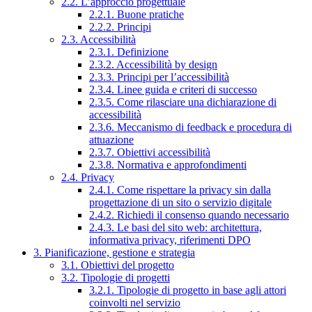
2.2. L’approccio progettuale
2.2.1. Buone pratiche
2.2.2. Principi
2.3. Accessibilità
2.3.1. Definizione
2.3.2. Accessibilità by design
2.3.3. Principi per l’accessibilità
2.3.4. Linee guida e criteri di successo
2.3.5. Come rilasciare una dichiarazione di
accessibilità
2.3.6. Meccanismo di feedback e procedura di
attuazione
2.3.7. Obiettivi accessibilità
2.3.8. Normativa e approfondimenti
2.4. Privacy
2.4.1. Come rispettare la privacy sin dalla
progettazione di un sito o servizio digitale
2.4.2. Richiedi il consenso quando necessario
2.4.3. Le basi del sito web: architettura,
informativa privacy, riferimenti DPO
3. Pianificazione, gestione e strategia
3.1. Obiettivi del progetto
3.2. Tipologie di progetti
3.2.1. Tipologie di progetto in base agli attori
coinvolti nel servizio