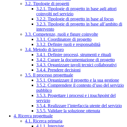
3.2. Tipologie di progetti
3.2.1. Tipologie di progetto in base agli attori
coinvolti nel servizio
3.2.2. Tipologie di progetto in base al focus
3.2.3. Tipologie di progetto in base all’ambito di
intervento
3.3. Competenze, ruoli e figure coinvolte
3.3.1. Coordinatore di progetto
3.3.2. Definire ruoli e responsabilità
3.4. Metodo di lavoro
3.4.1. Definire processi, strumenti e rituali
3.4.2. Curare la documentazione di progetto
3.4.3. Organizzare tavoli tecnici collaborativi
3.4.4. Prendere decisioni
3.5. Il processo progettuale
3.5.1. Organizzare il progetto e la sua gestione
3.5.2. Comprendere il contesto d’uso del servizio
pubblico
3.5.3. Progettare i processi e i
touchpoint
del
servizio
3.5.4. Realizzare l’interfaccia utente del servizio
3.5.5. Validare la soluzione ottenuta
4. Ricerca progettuale
4.1. Ricerca primaria
4.1.1. Interviste