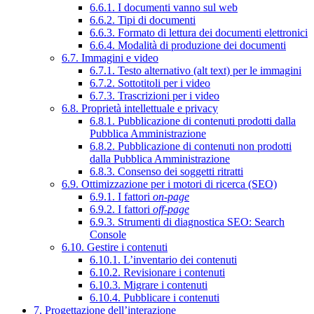
6.6.1. I documenti vanno sul web
6.6.2. Tipi di documenti
6.6.3. Formato di lettura dei documenti elettronici
6.6.4. Modalità di produzione dei documenti
6.7. Immagini e video
6.7.1. Testo alternativo (alt text) per le immagini
6.7.2. Sottotitoli per i video
6.7.3. Trascrizioni per i video
6.8. Proprietà intellettuale e privacy
6.8.1. Pubblicazione di contenuti prodotti dalla
Pubblica Amministrazione
6.8.2. Pubblicazione di contenuti non prodotti
dalla Pubblica Amministrazione
6.8.3. Consenso dei soggetti ritratti
6.9. Ottimizzazione per i motori di ricerca (SEO)
6.9.1. I fattori
on-page
6.9.2. I fattori
off-page
6.9.3. Strumenti di diagnostica SEO: Search
Console
6.10. Gestire i contenuti
6.10.1. L’inventario dei contenuti
6.10.2. Revisionare i contenuti
6.10.3. Migrare i contenuti
6.10.4. Pubblicare i contenuti
7. Progettazione dell’interazione