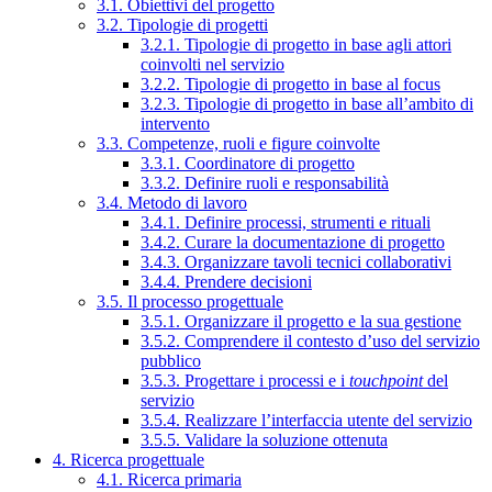
3.1. Obiettivi del progetto
3.2. Tipologie di progetti
3.2.1. Tipologie di progetto in base agli attori
coinvolti nel servizio
3.2.2. Tipologie di progetto in base al focus
3.2.3. Tipologie di progetto in base all’ambito di
intervento
3.3. Competenze, ruoli e figure coinvolte
3.3.1. Coordinatore di progetto
3.3.2. Definire ruoli e responsabilità
3.4. Metodo di lavoro
3.4.1. Definire processi, strumenti e rituali
3.4.2. Curare la documentazione di progetto
3.4.3. Organizzare tavoli tecnici collaborativi
3.4.4. Prendere decisioni
3.5. Il processo progettuale
3.5.1. Organizzare il progetto e la sua gestione
3.5.2. Comprendere il contesto d’uso del servizio
pubblico
3.5.3. Progettare i processi e i
touchpoint
del
servizio
3.5.4. Realizzare l’interfaccia utente del servizio
3.5.5. Validare la soluzione ottenuta
4. Ricerca progettuale
4.1. Ricerca primaria