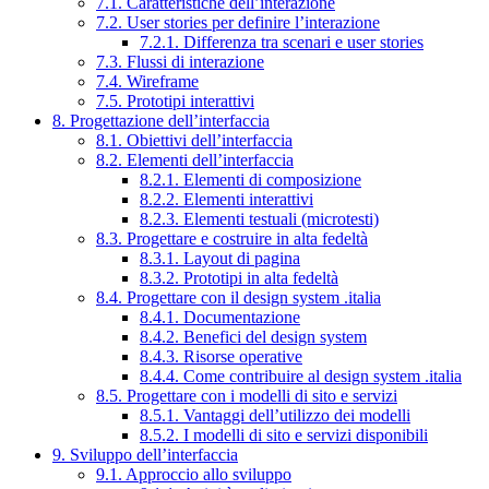
7.1. Caratteristiche dell’interazione
7.2. User stories per definire l’interazione
7.2.1. Differenza tra scenari e user stories
7.3. Flussi di interazione
7.4. Wireframe
7.5. Prototipi interattivi
8. Progettazione dell’interfaccia
8.1. Obiettivi dell’interfaccia
8.2. Elementi dell’interfaccia
8.2.1. Elementi di composizione
8.2.2. Elementi interattivi
8.2.3. Elementi testuali (microtesti)
8.3. Progettare e costruire in alta fedeltà
8.3.1. Layout di pagina
8.3.2. Prototipi in alta fedeltà
8.4. Progettare con il design system .italia
8.4.1. Documentazione
8.4.2. Benefici del design system
8.4.3. Risorse operative
8.4.4. Come contribuire al design system .italia
8.5. Progettare con i modelli di sito e servizi
8.5.1. Vantaggi dell’utilizzo dei modelli
8.5.2. I modelli di sito e servizi disponibili
9. Sviluppo dell’interfaccia
9.1. Approccio allo sviluppo