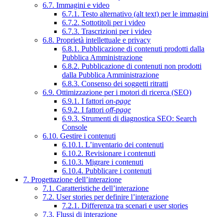
6.7. Immagini e video
6.7.1. Testo alternativo (alt text) per le immagini
6.7.2. Sottotitoli per i video
6.7.3. Trascrizioni per i video
6.8. Proprietà intellettuale e privacy
6.8.1. Pubblicazione di contenuti prodotti dalla
Pubblica Amministrazione
6.8.2. Pubblicazione di contenuti non prodotti
dalla Pubblica Amministrazione
6.8.3. Consenso dei soggetti ritratti
6.9. Ottimizzazione per i motori di ricerca (SEO)
6.9.1. I fattori
on-page
6.9.2. I fattori
off-page
6.9.3. Strumenti di diagnostica SEO: Search
Console
6.10. Gestire i contenuti
6.10.1. L’inventario dei contenuti
6.10.2. Revisionare i contenuti
6.10.3. Migrare i contenuti
6.10.4. Pubblicare i contenuti
7. Progettazione dell’interazione
7.1. Caratteristiche dell’interazione
7.2. User stories per definire l’interazione
7.2.1. Differenza tra scenari e user stories
7.3. Flussi di interazione