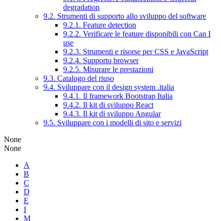
degradation
9.2. Strumenti di supporto allo sviluppo del software
9.2.1. Feature detection
9.2.2. Verificare le feature disponibili con Can I
use
9.2.3. Strumenti e risorse per CSS e JavaScript
9.2.4. Supporto browser
9.2.5. Misurare le prestazioni
9.3. Catalogo del riuso
9.4. Sviluppare con il design system .italia
9.4.1. Il framework Bootstrap Italia
9.4.2. Il kit di sviluppo React
9.4.3. Il kit di sviluppo Angular
9.5. Sviluppare con i modelli di sito e servizi
None
None
A
B
C
D
E
I
M