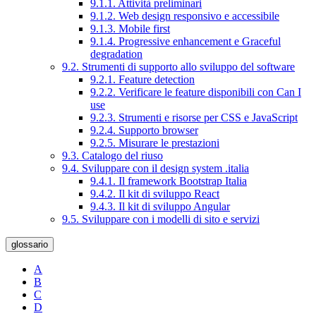
9.1.1. Attività preliminari
9.1.2. Web design responsivo e accessibile
9.1.3. Mobile first
9.1.4. Progressive enhancement e Graceful
degradation
9.2. Strumenti di supporto allo sviluppo del software
9.2.1. Feature detection
9.2.2. Verificare le feature disponibili con Can I
use
9.2.3. Strumenti e risorse per CSS e JavaScript
9.2.4. Supporto browser
9.2.5. Misurare le prestazioni
9.3. Catalogo del riuso
9.4. Sviluppare con il design system .italia
9.4.1. Il framework Bootstrap Italia
9.4.2. Il kit di sviluppo React
9.4.3. Il kit di sviluppo Angular
9.5. Sviluppare con i modelli di sito e servizi
glossario
A
B
C
D