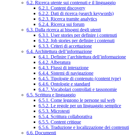
6.2. Ricerca utente sui contenuti e il linguaggio
6.2.1. Content discovery
6.2.2. Dati di ricerca (search keywords)
6.2.3. Ricerca tramite analytics
6.2.4. Ricerca sui forum
6.3. Dalla ricerca ai bisogni degli utenti
6.3.1. User stories per definire i contenuti
6.3.2. Job stories per definire i contenuti
6.3.3. Criteri di accettazione
6.4. Architettura dell’informazione
6.4.1. Definire l’architettura dell’informazione
6.4.2. Alberatura
6.4.3. Flussi di interazione
6.4.4. Sistemi di navigazione
6.4.5. Tipologie di contenuto (content type)
6.4.6. Ontologie e standard
6.4.7. Vocabolari controllati e tassonomie
6.5. Scrittura e linguaggio
6.5.1. Come leggono le persone sul web
6.5.2. Le regole per un linguaggio semplice
6.5.3. Microtesti
6.5.4. Scrittura collaborativa
6.5.5. Content critique
6.5.6. Traduzione e localizzazione dei contenuti
6.6. Documenti