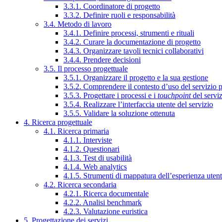
3.3.1. Coordinatore di progetto
3.3.2. Definire ruoli e responsabilità
3.4. Metodo di lavoro
3.4.1. Definire processi, strumenti e rituali
3.4.2. Curare la documentazione di progetto
3.4.3. Organizzare tavoli tecnici collaborativi
3.4.4. Prendere decisioni
3.5. Il processo progettuale
3.5.1. Organizzare il progetto e la sua gestione
3.5.2. Comprendere il contesto d’uso del servizio 
3.5.3. Progettare i processi e i
touchpoint
del servi
3.5.4. Realizzare l’interfaccia utente del servizio
3.5.5. Validare la soluzione ottenuta
4. Ricerca progettuale
4.1. Ricerca primaria
4.1.1. Interviste
4.1.2. Questionari
4.1.3. Test di usabilità
4.1.4. Web analytics
4.1.5. Strumenti di mappatura dell’esperienza uten
4.2. Ricerca secondaria
4.2.1. Ricerca documentale
4.2.2. Analisi benchmark
4.2.3. Valutazione euristica
5. Progettazione dei servizi