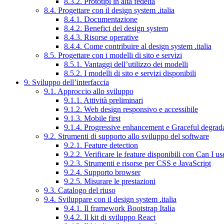
8.3.2. Prototipi in alta fedeltà
8.4. Progettare con il design system .italia
8.4.1. Documentazione
8.4.2. Benefici del design system
8.4.3. Risorse operative
8.4.4. Come contribuire al design system .italia
8.5. Progettare con i modelli di sito e servizi
8.5.1. Vantaggi dell’utilizzo dei modelli
8.5.2. I modelli di sito e servizi disponibili
9. Sviluppo dell’interfaccia
9.1. Approccio allo sviluppo
9.1.1. Attività preliminari
9.1.2. Web design responsivo e accessibile
9.1.3. Mobile first
9.1.4. Progressive enhancement e Graceful degrad
9.2. Strumenti di supporto allo sviluppo del software
9.2.1. Feature detection
9.2.2. Verificare le feature disponibili con Can I us
9.2.3. Strumenti e risorse per CSS e JavaScript
9.2.4. Supporto browser
9.2.5. Misurare le prestazioni
9.3. Catalogo del riuso
9.4. Sviluppare con il design system .italia
9.4.1. Il framework Bootstrap Italia
9.4.2. Il kit di sviluppo React