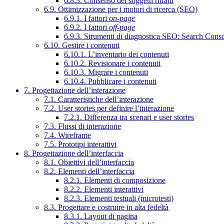
6.8.3. Consenso dei soggetti ritratti
6.9. Ottimizzazione per i motori di ricerca (SEO)
6.9.1. I fattori
on-page
6.9.2. I fattori
off-page
6.9.3. Strumenti di diagnostica SEO: Search Cons
6.10. Gestire i contenuti
6.10.1. L’inventario dei contenuti
6.10.2. Revisionare i contenuti
6.10.3. Migrare i contenuti
6.10.4. Pubblicare i contenuti
7. Progettazione dell’interazione
7.1. Caratteristiche dell’interazione
7.2. User stories per definire l’interazione
7.2.1. Differenza tra scenari e user stories
7.3. Flussi di interazione
7.4. Wireframe
7.5. Prototipi interattivi
8. Progettazione dell’interfaccia
8.1. Obiettivi dell’interfaccia
8.2. Elementi dell’interfaccia
8.2.1. Elementi di composizione
8.2.2. Elementi interattivi
8.2.3. Elementi testuali (microtesti)
8.3. Progettare e costruire in alta fedeltà
8.3.1. Layout di pagina