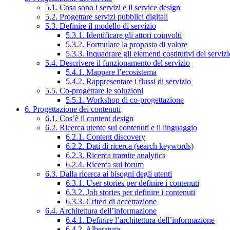
5.1. Cosa sono i servizi e il service design
5.2. Progettare servizi pubblici digitali
5.3. Definire il modello di servizio
5.3.1. Identificare gli attori coinvolti
5.3.2. Formulare la proposta di valore
5.3.3. Inquadrare gli elementi costitutivi del serviz
5.4. Descrivere il funzionamento del servizio
5.4.1. Mappare l’ecosistema
5.4.2. Rappresentare i flussi di servizio
5.5. Co-progettare le soluzioni
5.5.1. Workshop di co-progettazione
6. Progettazione dei contenuti
6.1. Cos’è il content design
6.2. Ricerca utente sui contenuti e il linguaggio
6.2.1. Content discovery
6.2.2. Dati di ricerca (search keywords)
6.2.3. Ricerca tramite analytics
6.2.4. Ricerca sui forum
6.3. Dalla ricerca ai bisogni degli utenti
6.3.1. User stories per definire i contenuti
6.3.2. Job stories per definire i contenuti
6.3.3. Criteri di accettazione
6.4. Architettura dell’informazione
6.4.1. Definire l’architettura dell’informazione
6.4.2. Alberatura