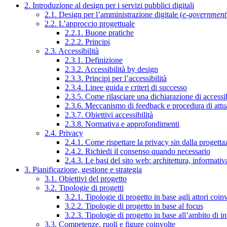
2. Introduzione al design per i servizi pubblici digitali
2.1. Design per l’amministrazione digitale (
e-government
2.2. L’approccio progettuale
2.2.1. Buone pratiche
2.2.2. Principi
2.3. Accessibilità
2.3.1. Definizione
2.3.2. Accessibilità by design
2.3.3. Principi per l’accessibilità
2.3.4. Linee guida e criteri di successo
2.3.5. Come rilasciare una dichiarazione di accessib
2.3.6. Meccanismo di feedback e procedura di attu
2.3.7. Obiettivi accessibilità
2.3.8. Normativa e approfondimenti
2.4. Privacy
2.4.1. Come rispettare la privacy sin dalla progettaz
2.4.2. Richiedi il consenso quando necessario
2.4.3. Le basi del sito web: architettura, informati
3. Pianificazione, gestione e strategia
3.1. Obiettivi del progetto
3.2. Tipologie di progetti
3.2.1. Tipologie di progetto in base agli attori coinv
3.2.2. Tipologie di progetto in base al focus
3.2.3. Tipologie di progetto in base all’ambito di i
3.3. Competenze, ruoli e figure coinvolte