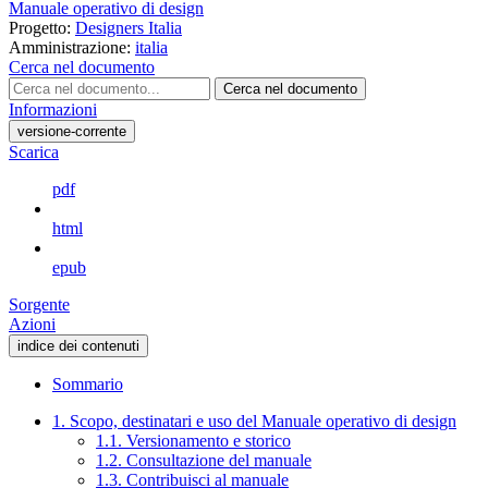
Manuale operativo di design
Progetto:
Designers Italia
Amministrazione:
italia
Cerca nel documento
Cerca nel documento
Informazioni
versione-corrente
Scarica
pdf
html
epub
Sorgente
Azioni
indice dei contenuti
Sommario
1. Scopo, destinatari e uso del Manuale operativo di design
1.1. Versionamento e storico
1.2. Consultazione del manuale
1.3. Contribuisci al manuale