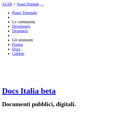
AGID
+
Team Digitale
Piano Triennale
Le community
Developers
Designers
Gli strumenti
Forum
Docs
GitHub
Docs Italia
beta
Documenti pubblici, digitali.