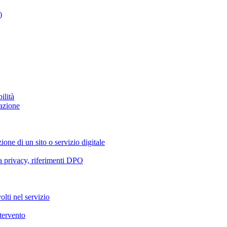
)
ilità
azione
ione di un sito o servizio digitale
va privacy, riferimenti DPO
olti nel servizio
ntervento