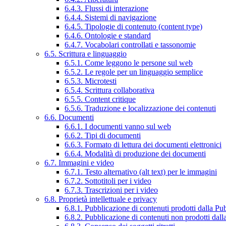
6.4.3. Flussi di interazione
6.4.4. Sistemi di navigazione
6.4.5. Tipologie di contenuto (content type)
6.4.6. Ontologie e standard
6.4.7. Vocabolari controllati e tassonomie
6.5. Scrittura e linguaggio
6.5.1. Come leggono le persone sul web
6.5.2. Le regole per un linguaggio semplice
6.5.3. Microtesti
6.5.4. Scrittura collaborativa
6.5.5. Content critique
6.5.6. Traduzione e localizzazione dei contenuti
6.6. Documenti
6.6.1. I documenti vanno sul web
6.6.2. Tipi di documenti
6.6.3. Formato di lettura dei documenti elettronici
6.6.4. Modalità di produzione dei documenti
6.7. Immagini e video
6.7.1. Testo alternativo (alt text) per le immagini
6.7.2. Sottotitoli per i video
6.7.3. Trascrizioni per i video
6.8. Proprietà intellettuale e privacy
6.8.1. Pubblicazione di contenuti prodotti dalla P
6.8.2. Pubblicazione di contenuti non prodotti dal