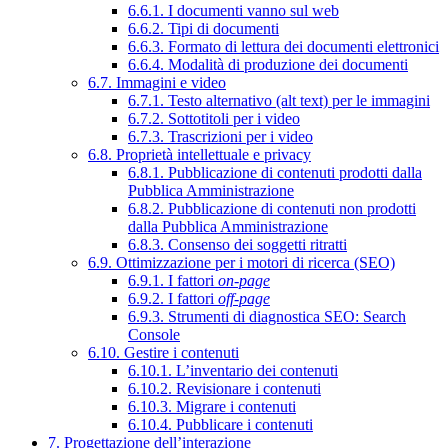
6.6.1. I documenti vanno sul web
6.6.2. Tipi di documenti
6.6.3. Formato di lettura dei documenti elettronici
6.6.4. Modalità di produzione dei documenti
6.7. Immagini e video
6.7.1. Testo alternativo (alt text) per le immagini
6.7.2. Sottotitoli per i video
6.7.3. Trascrizioni per i video
6.8. Proprietà intellettuale e privacy
6.8.1. Pubblicazione di contenuti prodotti dalla
Pubblica Amministrazione
6.8.2. Pubblicazione di contenuti non prodotti
dalla Pubblica Amministrazione
6.8.3. Consenso dei soggetti ritratti
6.9. Ottimizzazione per i motori di ricerca (SEO)
6.9.1. I fattori
on-page
6.9.2. I fattori
off-page
6.9.3. Strumenti di diagnostica SEO: Search
Console
6.10. Gestire i contenuti
6.10.1. L’inventario dei contenuti
6.10.2. Revisionare i contenuti
6.10.3. Migrare i contenuti
6.10.4. Pubblicare i contenuti
7. Progettazione dell’interazione