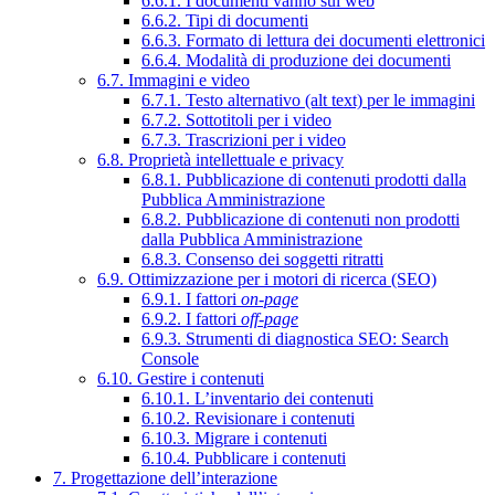
6.6.1. I documenti vanno sul web
6.6.2. Tipi di documenti
6.6.3. Formato di lettura dei documenti elettronici
6.6.4. Modalità di produzione dei documenti
6.7. Immagini e video
6.7.1. Testo alternativo (alt text) per le immagini
6.7.2. Sottotitoli per i video
6.7.3. Trascrizioni per i video
6.8. Proprietà intellettuale e privacy
6.8.1. Pubblicazione di contenuti prodotti dalla
Pubblica Amministrazione
6.8.2. Pubblicazione di contenuti non prodotti
dalla Pubblica Amministrazione
6.8.3. Consenso dei soggetti ritratti
6.9. Ottimizzazione per i motori di ricerca (SEO)
6.9.1. I fattori
on-page
6.9.2. I fattori
off-page
6.9.3. Strumenti di diagnostica SEO: Search
Console
6.10. Gestire i contenuti
6.10.1. L’inventario dei contenuti
6.10.2. Revisionare i contenuti
6.10.3. Migrare i contenuti
6.10.4. Pubblicare i contenuti
7. Progettazione dell’interazione