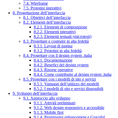
7.4. Wireframe
7.5. Prototipi interattivi
8. Progettazione dell’interfaccia
8.1. Obiettivi dell’interfaccia
8.2. Elementi dell’interfaccia
8.2.1. Elementi di composizione
8.2.2. Elementi interattivi
8.2.3. Elementi testuali (microtesti)
8.3. Progettare e costruire in alta fedeltà
8.3.1. Layout di pagina
8.3.2. Prototipi in alta fedeltà
8.4. Progettare con il design system .italia
8.4.1. Documentazione
8.4.2. Benefici del design system
8.4.3. Risorse operative
8.4.4. Come contribuire al design system .italia
8.5. Progettare con i modelli di sito e servizi
8.5.1. Vantaggi dell’utilizzo dei modelli
8.5.2. I modelli di sito e servizi disponibili
9. Sviluppo dell’interfaccia
9.1. Approccio allo sviluppo
9.1.1. Attività preliminari
9.1.2. Web design responsivo e accessibile
9.1.3. Mobile first
9.1.4. Progressive enhancement e Graceful