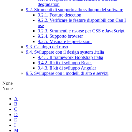
degradation
9.2. Strumenti di supporto allo sviluppo del software
9.2.1. Feature detection
9.2.2. Verificare le feature disponibili con Can I
use
9.2.3. Strumenti e risorse per CSS e JavaScript
9.2.4. Supporto browser
9.2.5. Misurare le prestazioni
9.3. Catalogo del riuso
9.4. Sviluppare con il design system .italia
9.4.1. Il framework Bootstrap Italia
9.4.2. Il kit di sviluppo React
9.4.3. Il kit di sviluppo Angular
9.5. Sviluppare con i modelli di sito e servizi
None
None
A
B
C
D
E
I
M