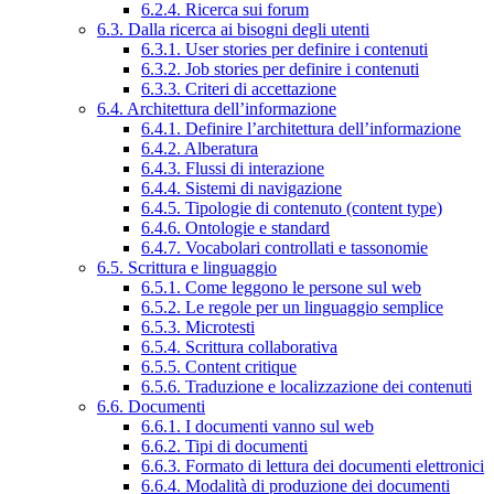
6.2.4. Ricerca sui forum
6.3. Dalla ricerca ai bisogni degli utenti
6.3.1. User stories per definire i contenuti
6.3.2. Job stories per definire i contenuti
6.3.3. Criteri di accettazione
6.4. Architettura dell’informazione
6.4.1. Definire l’architettura dell’informazione
6.4.2. Alberatura
6.4.3. Flussi di interazione
6.4.4. Sistemi di navigazione
6.4.5. Tipologie di contenuto (content type)
6.4.6. Ontologie e standard
6.4.7. Vocabolari controllati e tassonomie
6.5. Scrittura e linguaggio
6.5.1. Come leggono le persone sul web
6.5.2. Le regole per un linguaggio semplice
6.5.3. Microtesti
6.5.4. Scrittura collaborativa
6.5.5. Content critique
6.5.6. Traduzione e localizzazione dei contenuti
6.6. Documenti
6.6.1. I documenti vanno sul web
6.6.2. Tipi di documenti
6.6.3. Formato di lettura dei documenti elettronici
6.6.4. Modalità di produzione dei documenti