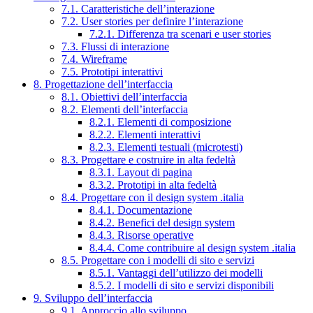
7.1. Caratteristiche dell’interazione
7.2. User stories per definire l’interazione
7.2.1. Differenza tra scenari e user stories
7.3. Flussi di interazione
7.4. Wireframe
7.5. Prototipi interattivi
8. Progettazione dell’interfaccia
8.1. Obiettivi dell’interfaccia
8.2. Elementi dell’interfaccia
8.2.1. Elementi di composizione
8.2.2. Elementi interattivi
8.2.3. Elementi testuali (microtesti)
8.3. Progettare e costruire in alta fedeltà
8.3.1. Layout di pagina
8.3.2. Prototipi in alta fedeltà
8.4. Progettare con il design system .italia
8.4.1. Documentazione
8.4.2. Benefici del design system
8.4.3. Risorse operative
8.4.4. Come contribuire al design system .italia
8.5. Progettare con i modelli di sito e servizi
8.5.1. Vantaggi dell’utilizzo dei modelli
8.5.2. I modelli di sito e servizi disponibili
9. Sviluppo dell’interfaccia
9.1. Approccio allo sviluppo