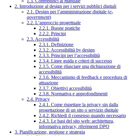
1.3. Contribuisci al manuale
2. Introduzione al design per i servizi pubblici digitali
2.1. Design per l’amministrazione digitale (
e-
government
)
2.2. L’approccio progettuale
2.2.1. Buone pratiche
2.2.2. Principi
2.3. Accessibilità
2.3.1. Definizione
2.3.2. Accessibilità by design
2.3.3. Principi per l’accessibilità
2.3.4. Linee guida e criteri di successo
2.3.5. Come rilasciare una dichiarazione di
accessibilità
2.3.6. Meccanismo di feedback e procedura di
attuazione
2.3.7. Obiettivi accessibilità
2.3.8. Normativa e approfondimenti
2.4. Privacy
2.4.1. Come rispettare la privacy sin dalla
progettazione di un sito o servizio digitale
2.4.2. Richiedi il consenso quando necessario
2.4.3. Le basi del sito web: architettura,
informativa privacy, riferimenti DPO
3. Pianificazione, gestione e strategia