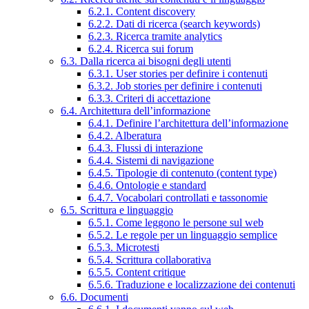
6.2.1. Content discovery
6.2.2. Dati di ricerca (search keywords)
6.2.3. Ricerca tramite analytics
6.2.4. Ricerca sui forum
6.3. Dalla ricerca ai bisogni degli utenti
6.3.1. User stories per definire i contenuti
6.3.2. Job stories per definire i contenuti
6.3.3. Criteri di accettazione
6.4. Architettura dell’informazione
6.4.1. Definire l’architettura dell’informazione
6.4.2. Alberatura
6.4.3. Flussi di interazione
6.4.4. Sistemi di navigazione
6.4.5. Tipologie di contenuto (content type)
6.4.6. Ontologie e standard
6.4.7. Vocabolari controllati e tassonomie
6.5. Scrittura e linguaggio
6.5.1. Come leggono le persone sul web
6.5.2. Le regole per un linguaggio semplice
6.5.3. Microtesti
6.5.4. Scrittura collaborativa
6.5.5. Content critique
6.5.6. Traduzione e localizzazione dei contenuti
6.6. Documenti