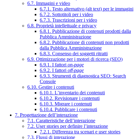
6.7. Immagini e video
6.7.1. Testo alternativo (alt text) per le immagini
6.7.2. Sottotitoli per i video
6.7.3. Trascrizioni per i video
6.8. Proprietà intellettuale e privacy
6.8.1. Pubblicazione di contenuti prodotti dalla
Pubblica Amministrazione
6.8.2. Pubblicazione di contenuti non prodotti
dalla Pubblica Amministrazione
6.8.3. Consenso dei soggetti ritratti
6.9. Ottimizzazione per i motori di ricerca (SEO)
6.9.1. I fattori
on-page
6.9.2. I fattori
off-page
6.9.3. Strumenti di diagnostica SEO: Search
Console
6.10. Gestire i contenuti
6.10.1. L’inventario dei contenuti
6.10.2. Revisionare i contenuti
6.10.3. Migrare i contenuti
6.10.4. Pubblicare i contenuti
7. Progettazione dell’interazione
7.1. Caratteristiche dell’interazione
7.2. User stories per definire l’interazione
7.2.1. Differenza tra scenari e user stories
7.3. Flussi di interazione