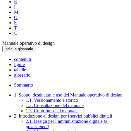
E
I
M
O
S
T
U
Manuale operativo di design
indici e glossario
contenuti
figure
tabelle
glossario
Sommario
1. Scopo, destinatari e uso del Manuale operativo di design
1.1. Versionamento e storico
1.2. Consultazione del manuale
1.3. Contribuisci al manuale
2. Introduzione al design per i servizi pubblici digitali
2.1. Design per l’amministrazione digitale (
e-
government
)