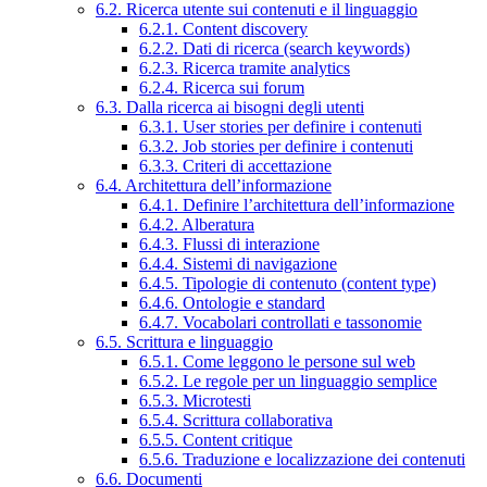
6.2. Ricerca utente sui contenuti e il linguaggio
6.2.1. Content discovery
6.2.2. Dati di ricerca (search keywords)
6.2.3. Ricerca tramite analytics
6.2.4. Ricerca sui forum
6.3. Dalla ricerca ai bisogni degli utenti
6.3.1. User stories per definire i contenuti
6.3.2. Job stories per definire i contenuti
6.3.3. Criteri di accettazione
6.4. Architettura dell’informazione
6.4.1. Definire l’architettura dell’informazione
6.4.2. Alberatura
6.4.3. Flussi di interazione
6.4.4. Sistemi di navigazione
6.4.5. Tipologie di contenuto (content type)
6.4.6. Ontologie e standard
6.4.7. Vocabolari controllati e tassonomie
6.5. Scrittura e linguaggio
6.5.1. Come leggono le persone sul web
6.5.2. Le regole per un linguaggio semplice
6.5.3. Microtesti
6.5.4. Scrittura collaborativa
6.5.5. Content critique
6.5.6. Traduzione e localizzazione dei contenuti
6.6. Documenti