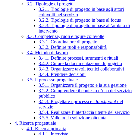
3.2. Tipologie di progetti
3.2.1. Tipologie di progetto in base agli attori
coinvolti nel servizio
3.2.2. Tipologie di progetto in base al focus
3.2.3. Tipologie di progetto in base all’ambito di
intervento
3.3. Competenze, ruoli e figure coinvolte
3.3.1. Coordinatore di progetto
3.3.2. Definire ruoli e responsabilità
3.4. Metodo di lavoro
3.4.1. Definire processi, strumenti e rituali
3.4.2. Curare la documentazione di progetto
3.4.3. Organizzare tavoli tecnici collaborativi
3.4.4. Prendere decisioni
3.5. Il processo progettuale
3.5.1. Organizzare il progetto e la sua gestione
3.5.2. Comprendere il contesto d’uso del servizio
pubblico
3.5.3. Progettare i processi e i
touchpoint
del
servizio
3.5.4. Realizzare l’interfaccia utente del servizio
3.5.5. Validare la soluzione ottenuta
4. Ricerca progettuale
4.1. Ricerca primaria
4.1.1. Interviste