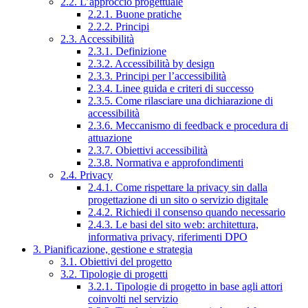
2.2. L’approccio progettuale
2.2.1. Buone pratiche
2.2.2. Principi
2.3. Accessibilità
2.3.1. Definizione
2.3.2. Accessibilità by design
2.3.3. Principi per l’accessibilità
2.3.4. Linee guida e criteri di successo
2.3.5. Come rilasciare una dichiarazione di
accessibilità
2.3.6. Meccanismo di feedback e procedura di
attuazione
2.3.7. Obiettivi accessibilità
2.3.8. Normativa e approfondimenti
2.4. Privacy
2.4.1. Come rispettare la privacy sin dalla
progettazione di un sito o servizio digitale
2.4.2. Richiedi il consenso quando necessario
2.4.3. Le basi del sito web: architettura,
informativa privacy, riferimenti DPO
3. Pianificazione, gestione e strategia
3.1. Obiettivi del progetto
3.2. Tipologie di progetti
3.2.1. Tipologie di progetto in base agli attori
coinvolti nel servizio