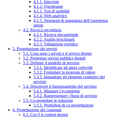
4.1.1. Interviste
4.1.2. Questionari
4.1.3. Test di usabilità
4.1.4. Web analytics
4.1.5. Strumenti di mappatura dell’esperienza
utente
4.2. Ricerca secondaria
4.2.1. Ricerca documentale
4.2.2. Analisi benchmark
4.2.3. Valutazione euristica
5. Progettazione dei servizi
5.1. Cosa sono i servizi e il service design
5.2. Progettare servizi pubblici digitali
5.3. Definire il modello di servizio
5.3.1. Identificare gli attori coinvolti
5.3.2. Formulare la proposta di valore
5.3.3. Inquadrare gli elementi costitutivi del
servizio
5.4. Descrivere il funzionamento del servizio
5.4.1. Mappare l’ecosistema
5.4.2. Rappresentare i flussi di servizio
5.5. Co-progettare le soluzioni
5.5.1. Workshop di co-progettazione
6. Progettazione dei contenuti
6.1. Cos’è il content design