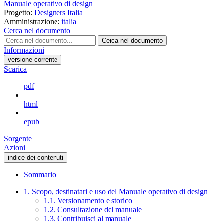
Manuale operativo di design
Progetto:
Designers Italia
Amministrazione:
italia
Cerca nel documento
Cerca nel documento
Informazioni
versione-corrente
Scarica
pdf
html
epub
Sorgente
Azioni
indice dei contenuti
Sommario
1. Scopo, destinatari e uso del Manuale operativo di design
1.1. Versionamento e storico
1.2. Consultazione del manuale
1.3. Contribuisci al manuale