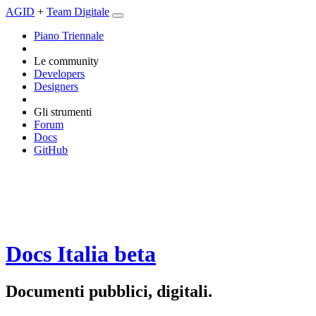
AGID
+
Team Digitale
Piano Triennale
Le community
Developers
Designers
Gli strumenti
Forum
Docs
GitHub
Docs Italia
beta
Documenti pubblici, digitali.