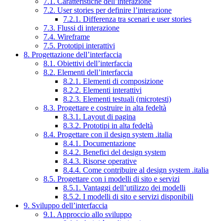
7.1. Caratteristiche dell’interazione
7.2. User stories per definire l’interazione
7.2.1. Differenza tra scenari e user stories
7.3. Flussi di interazione
7.4. Wireframe
7.5. Prototipi interattivi
8. Progettazione dell’interfaccia
8.1. Obiettivi dell’interfaccia
8.2. Elementi dell’interfaccia
8.2.1. Elementi di composizione
8.2.2. Elementi interattivi
8.2.3. Elementi testuali (microtesti)
8.3. Progettare e costruire in alta fedeltà
8.3.1. Layout di pagina
8.3.2. Prototipi in alta fedeltà
8.4. Progettare con il design system .italia
8.4.1. Documentazione
8.4.2. Benefici del design system
8.4.3. Risorse operative
8.4.4. Come contribuire al design system .italia
8.5. Progettare con i modelli di sito e servizi
8.5.1. Vantaggi dell’utilizzo dei modelli
8.5.2. I modelli di sito e servizi disponibili
9. Sviluppo dell’interfaccia
9.1. Approccio allo sviluppo