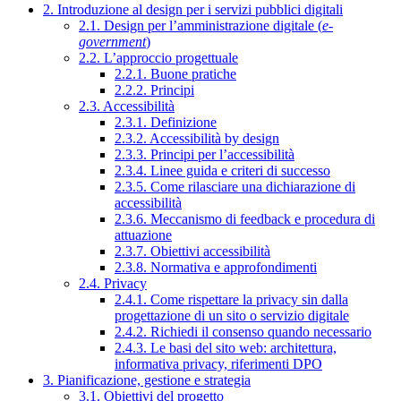
2. Introduzione al design per i servizi pubblici digitali
2.1. Design per l’amministrazione digitale (
e-
government
)
2.2. L’approccio progettuale
2.2.1. Buone pratiche
2.2.2. Principi
2.3. Accessibilità
2.3.1. Definizione
2.3.2. Accessibilità by design
2.3.3. Principi per l’accessibilità
2.3.4. Linee guida e criteri di successo
2.3.5. Come rilasciare una dichiarazione di
accessibilità
2.3.6. Meccanismo di feedback e procedura di
attuazione
2.3.7. Obiettivi accessibilità
2.3.8. Normativa e approfondimenti
2.4. Privacy
2.4.1. Come rispettare la privacy sin dalla
progettazione di un sito o servizio digitale
2.4.2. Richiedi il consenso quando necessario
2.4.3. Le basi del sito web: architettura,
informativa privacy, riferimenti DPO
3. Pianificazione, gestione e strategia
3.1. Obiettivi del progetto