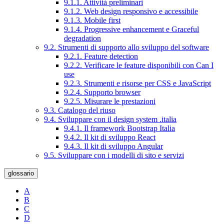
9.1.1. Attività preliminari
9.1.2. Web design responsivo e accessibile
9.1.3. Mobile first
9.1.4. Progressive enhancement e Graceful
degradation
9.2. Strumenti di supporto allo sviluppo del software
9.2.1. Feature detection
9.2.2. Verificare le feature disponibili con Can I
use
9.2.3. Strumenti e risorse per CSS e JavaScript
9.2.4. Supporto browser
9.2.5. Misurare le prestazioni
9.3. Catalogo del riuso
9.4. Sviluppare con il design system .italia
9.4.1. Il framework Bootstrap Italia
9.4.2. Il kit di sviluppo React
9.4.3. Il kit di sviluppo Angular
9.5. Sviluppare con i modelli di sito e servizi
glossario
A
B
C
D