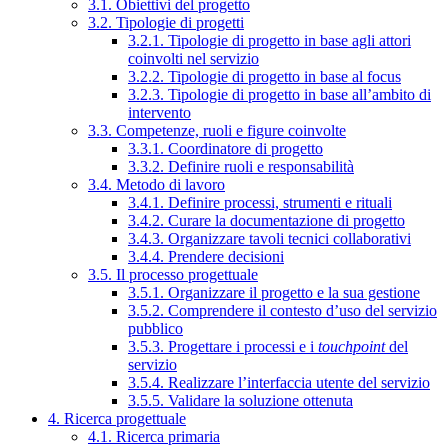
3.1. Obiettivi del progetto
3.2. Tipologie di progetti
3.2.1. Tipologie di progetto in base agli attori
coinvolti nel servizio
3.2.2. Tipologie di progetto in base al focus
3.2.3. Tipologie di progetto in base all’ambito di
intervento
3.3. Competenze, ruoli e figure coinvolte
3.3.1. Coordinatore di progetto
3.3.2. Definire ruoli e responsabilità
3.4. Metodo di lavoro
3.4.1. Definire processi, strumenti e rituali
3.4.2. Curare la documentazione di progetto
3.4.3. Organizzare tavoli tecnici collaborativi
3.4.4. Prendere decisioni
3.5. Il processo progettuale
3.5.1. Organizzare il progetto e la sua gestione
3.5.2. Comprendere il contesto d’uso del servizio
pubblico
3.5.3. Progettare i processi e i
touchpoint
del
servizio
3.5.4. Realizzare l’interfaccia utente del servizio
3.5.5. Validare la soluzione ottenuta
4. Ricerca progettuale
4.1. Ricerca primaria