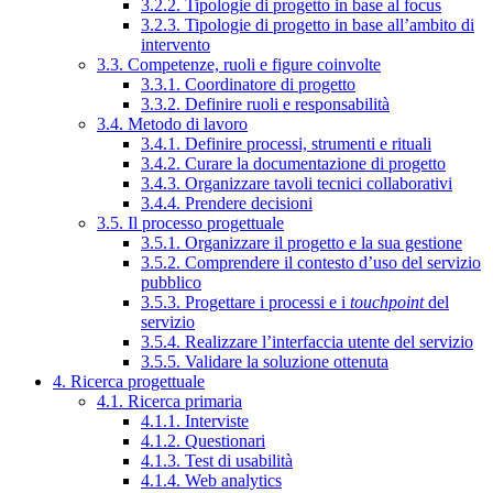
3.2.2. Tipologie di progetto in base al focus
3.2.3. Tipologie di progetto in base all’ambito di
intervento
3.3. Competenze, ruoli e figure coinvolte
3.3.1. Coordinatore di progetto
3.3.2. Definire ruoli e responsabilità
3.4. Metodo di lavoro
3.4.1. Definire processi, strumenti e rituali
3.4.2. Curare la documentazione di progetto
3.4.3. Organizzare tavoli tecnici collaborativi
3.4.4. Prendere decisioni
3.5. Il processo progettuale
3.5.1. Organizzare il progetto e la sua gestione
3.5.2. Comprendere il contesto d’uso del servizio
pubblico
3.5.3. Progettare i processi e i
touchpoint
del
servizio
3.5.4. Realizzare l’interfaccia utente del servizio
3.5.5. Validare la soluzione ottenuta
4. Ricerca progettuale
4.1. Ricerca primaria
4.1.1. Interviste
4.1.2. Questionari
4.1.3. Test di usabilità
4.1.4. Web analytics