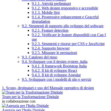
9.1.1. Attività preliminari
9.1.2. Web design responsivo e accessibile
9.1.3. Mobile first
9.1.4. Progressive enhancement e Graceful
degradation
9.2. Strumenti di supporto allo sviluppo del software
9.2.1. Feature detection
9.2.2. Verificare le feature disponibili con Can I
use
9.2.3. Strumenti e risorse per CSS e JavaScript
9.2.4. Supporto browser
9.2.5. Misurare le prestazioni
9.3. Catalogo del riuso
9.4. Sviluppare con il design system .italia
9.4.1. Il framework Bootstrap Italia
9.4.2. Il kit di sviluppo React
9.4.3. Il kit di sviluppo Angular
9.5. Sviluppare con i modelli di sito e servizi
1. Scopo, destinatari e uso del Manuale operativo di design
Team per la Trasformazione Digitale
in collaborazione con
Agenzia per l'Italia Digitale