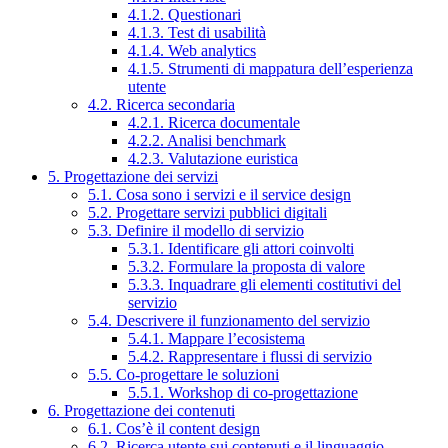
4.1.2. Questionari
4.1.3. Test di usabilità
4.1.4. Web analytics
4.1.5. Strumenti di mappatura dell’esperienza
utente
4.2. Ricerca secondaria
4.2.1. Ricerca documentale
4.2.2. Analisi benchmark
4.2.3. Valutazione euristica
5. Progettazione dei servizi
5.1. Cosa sono i servizi e il service design
5.2. Progettare servizi pubblici digitali
5.3. Definire il modello di servizio
5.3.1. Identificare gli attori coinvolti
5.3.2. Formulare la proposta di valore
5.3.3. Inquadrare gli elementi costitutivi del
servizio
5.4. Descrivere il funzionamento del servizio
5.4.1. Mappare l’ecosistema
5.4.2. Rappresentare i flussi di servizio
5.5. Co-progettare le soluzioni
5.5.1. Workshop di co-progettazione
6. Progettazione dei contenuti
6.1. Cos’è il content design
6.2. Ricerca utente sui contenuti e il linguaggio