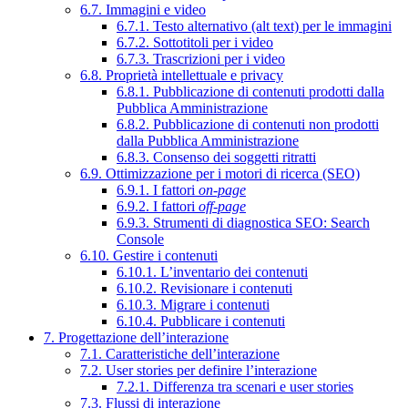
6.7. Immagini e video
6.7.1. Testo alternativo (alt text) per le immagini
6.7.2. Sottotitoli per i video
6.7.3. Trascrizioni per i video
6.8. Proprietà intellettuale e privacy
6.8.1. Pubblicazione di contenuti prodotti dalla
Pubblica Amministrazione
6.8.2. Pubblicazione di contenuti non prodotti
dalla Pubblica Amministrazione
6.8.3. Consenso dei soggetti ritratti
6.9. Ottimizzazione per i motori di ricerca (SEO)
6.9.1. I fattori
on-page
6.9.2. I fattori
off-page
6.9.3. Strumenti di diagnostica SEO: Search
Console
6.10. Gestire i contenuti
6.10.1. L’inventario dei contenuti
6.10.2. Revisionare i contenuti
6.10.3. Migrare i contenuti
6.10.4. Pubblicare i contenuti
7. Progettazione dell’interazione
7.1. Caratteristiche dell’interazione
7.2. User stories per definire l’interazione
7.2.1. Differenza tra scenari e user stories
7.3. Flussi di interazione