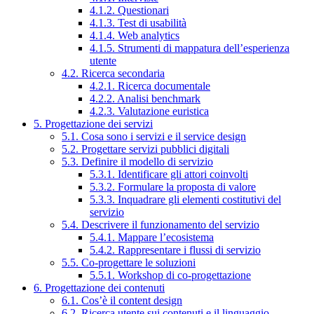
4.1.2. Questionari
4.1.3. Test di usabilità
4.1.4. Web analytics
4.1.5. Strumenti di mappatura dell’esperienza
utente
4.2. Ricerca secondaria
4.2.1. Ricerca documentale
4.2.2. Analisi benchmark
4.2.3. Valutazione euristica
5. Progettazione dei servizi
5.1. Cosa sono i servizi e il service design
5.2. Progettare servizi pubblici digitali
5.3. Definire il modello di servizio
5.3.1. Identificare gli attori coinvolti
5.3.2. Formulare la proposta di valore
5.3.3. Inquadrare gli elementi costitutivi del
servizio
5.4. Descrivere il funzionamento del servizio
5.4.1. Mappare l’ecosistema
5.4.2. Rappresentare i flussi di servizio
5.5. Co-progettare le soluzioni
5.5.1. Workshop di co-progettazione
6. Progettazione dei contenuti
6.1. Cos’è il content design
6.2. Ricerca utente sui contenuti e il linguaggio