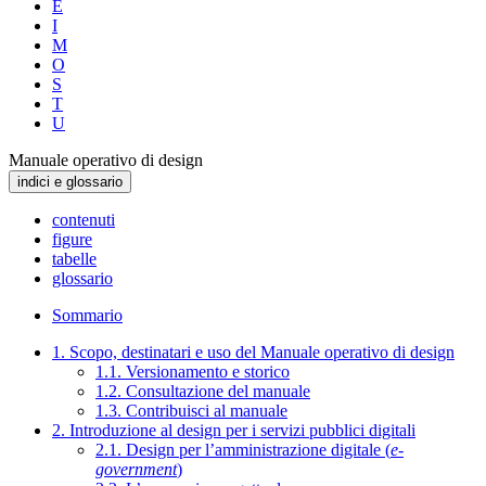
E
I
M
O
S
T
U
Manuale operativo di design
indici e glossario
contenuti
figure
tabelle
glossario
Sommario
1. Scopo, destinatari e uso del Manuale operativo di design
1.1. Versionamento e storico
1.2. Consultazione del manuale
1.3. Contribuisci al manuale
2. Introduzione al design per i servizi pubblici digitali
2.1. Design per l’amministrazione digitale (
e-
government
)