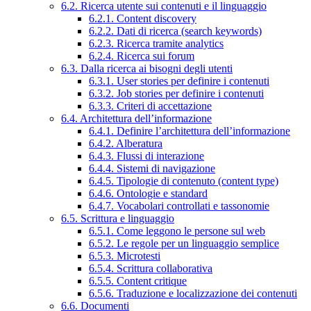
6.2. Ricerca utente sui contenuti e il linguaggio
6.2.1. Content discovery
6.2.2. Dati di ricerca (search keywords)
6.2.3. Ricerca tramite analytics
6.2.4. Ricerca sui forum
6.3. Dalla ricerca ai bisogni degli utenti
6.3.1. User stories per definire i contenuti
6.3.2. Job stories per definire i contenuti
6.3.3. Criteri di accettazione
6.4. Architettura dell’informazione
6.4.1. Definire l’architettura dell’informazione
6.4.2. Alberatura
6.4.3. Flussi di interazione
6.4.4. Sistemi di navigazione
6.4.5. Tipologie di contenuto (content type)
6.4.6. Ontologie e standard
6.4.7. Vocabolari controllati e tassonomie
6.5. Scrittura e linguaggio
6.5.1. Come leggono le persone sul web
6.5.2. Le regole per un linguaggio semplice
6.5.3. Microtesti
6.5.4. Scrittura collaborativa
6.5.5. Content critique
6.5.6. Traduzione e localizzazione dei contenuti
6.6. Documenti