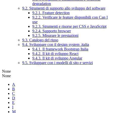
degradation
9.2. Strumenti di supporto allo sviluppo del software
9.2.1. Feature detection
9.2.2. Verificare le feature disponibili con Can I
use
9.2.3. Strumenti e risorse per CSS e JavaScript
9.2.4. Supporto browser
9.2.5. Misurare le prestazioni
9.3. Catalogo del riuso
9.4. Sviluppare con il design system .italia
9.4.1. Il framework Bootstrap Italia
9.4.2. Il kit di sviluppo React
9.4.3. Il kit di sviluppo Angular
9.5. Sviluppare con i modelli di sito e servizi
None
None
A
B
C
D
E
I
M