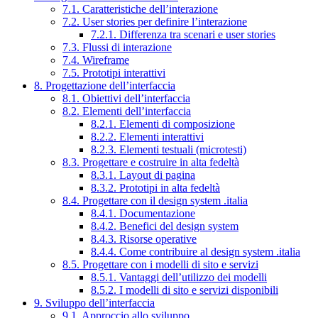
7.1. Caratteristiche dell’interazione
7.2. User stories per definire l’interazione
7.2.1. Differenza tra scenari e user stories
7.3. Flussi di interazione
7.4. Wireframe
7.5. Prototipi interattivi
8. Progettazione dell’interfaccia
8.1. Obiettivi dell’interfaccia
8.2. Elementi dell’interfaccia
8.2.1. Elementi di composizione
8.2.2. Elementi interattivi
8.2.3. Elementi testuali (microtesti)
8.3. Progettare e costruire in alta fedeltà
8.3.1. Layout di pagina
8.3.2. Prototipi in alta fedeltà
8.4. Progettare con il design system .italia
8.4.1. Documentazione
8.4.2. Benefici del design system
8.4.3. Risorse operative
8.4.4. Come contribuire al design system .italia
8.5. Progettare con i modelli di sito e servizi
8.5.1. Vantaggi dell’utilizzo dei modelli
8.5.2. I modelli di sito e servizi disponibili
9. Sviluppo dell’interfaccia
9.1. Approccio allo sviluppo