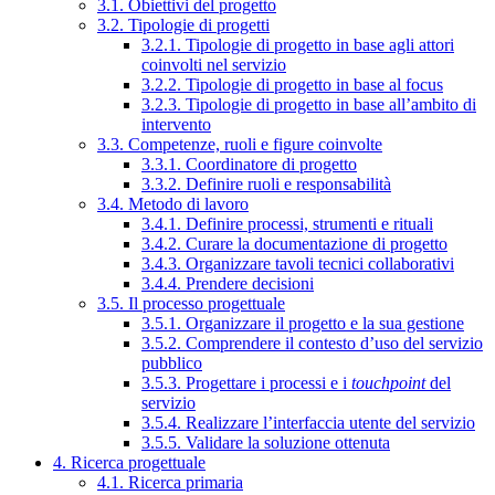
3.1. Obiettivi del progetto
3.2. Tipologie di progetti
3.2.1. Tipologie di progetto in base agli attori
coinvolti nel servizio
3.2.2. Tipologie di progetto in base al focus
3.2.3. Tipologie di progetto in base all’ambito di
intervento
3.3. Competenze, ruoli e figure coinvolte
3.3.1. Coordinatore di progetto
3.3.2. Definire ruoli e responsabilità
3.4. Metodo di lavoro
3.4.1. Definire processi, strumenti e rituali
3.4.2. Curare la documentazione di progetto
3.4.3. Organizzare tavoli tecnici collaborativi
3.4.4. Prendere decisioni
3.5. Il processo progettuale
3.5.1. Organizzare il progetto e la sua gestione
3.5.2. Comprendere il contesto d’uso del servizio
pubblico
3.5.3. Progettare i processi e i
touchpoint
del
servizio
3.5.4. Realizzare l’interfaccia utente del servizio
3.5.5. Validare la soluzione ottenuta
4. Ricerca progettuale
4.1. Ricerca primaria