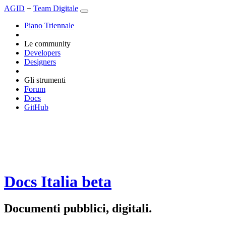
AGID
+
Team Digitale
Piano Triennale
Le community
Developers
Designers
Gli strumenti
Forum
Docs
GitHub
Docs Italia
beta
Documenti pubblici, digitali.