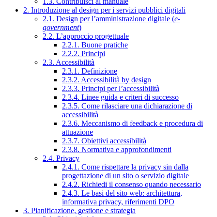
1.3. Contribuisci al manuale
2. Introduzione al design per i servizi pubblici digitali
2.1. Design per l’amministrazione digitale (
e-
government
)
2.2. L’approccio progettuale
2.2.1. Buone pratiche
2.2.2. Principi
2.3. Accessibilità
2.3.1. Definizione
2.3.2. Accessibilità by design
2.3.3. Principi per l’accessibilità
2.3.4. Linee guida e criteri di successo
2.3.5. Come rilasciare una dichiarazione di
accessibilità
2.3.6. Meccanismo di feedback e procedura di
attuazione
2.3.7. Obiettivi accessibilità
2.3.8. Normativa e approfondimenti
2.4. Privacy
2.4.1. Come rispettare la privacy sin dalla
progettazione di un sito o servizio digitale
2.4.2. Richiedi il consenso quando necessario
2.4.3. Le basi del sito web: architettura,
informativa privacy, riferimenti DPO
3. Pianificazione, gestione e strategia