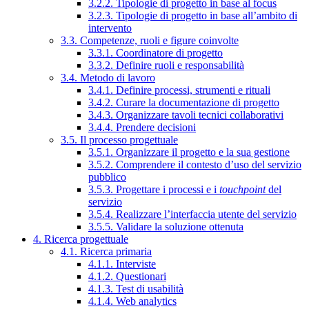
3.2.2. Tipologie di progetto in base al focus
3.2.3. Tipologie di progetto in base all’ambito di
intervento
3.3. Competenze, ruoli e figure coinvolte
3.3.1. Coordinatore di progetto
3.3.2. Definire ruoli e responsabilità
3.4. Metodo di lavoro
3.4.1. Definire processi, strumenti e rituali
3.4.2. Curare la documentazione di progetto
3.4.3. Organizzare tavoli tecnici collaborativi
3.4.4. Prendere decisioni
3.5. Il processo progettuale
3.5.1. Organizzare il progetto e la sua gestione
3.5.2. Comprendere il contesto d’uso del servizio
pubblico
3.5.3. Progettare i processi e i
touchpoint
del
servizio
3.5.4. Realizzare l’interfaccia utente del servizio
3.5.5. Validare la soluzione ottenuta
4. Ricerca progettuale
4.1. Ricerca primaria
4.1.1. Interviste
4.1.2. Questionari
4.1.3. Test di usabilità
4.1.4. Web analytics