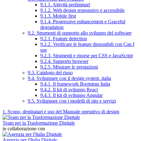
9.1.1. Attività preliminari
9.1.2. Web design responsivo e accessibile
9.1.3. Mobile first
9.1.4. Progressive enhancement e Graceful
degradation
9.2. Strumenti di supporto allo sviluppo del software
9.2.1. Feature detection
9.2.2. Verificare le feature disponibili con Can I
use
9.2.3. Strumenti e risorse per CSS e JavaScript
9.2.4. Supporto browser
9.2.5. Misurare le prestazioni
9.3. Catalogo del riuso
9.4. Sviluppare con il design system .italia
9.4.1. Il framework Bootstrap Italia
9.4.2. Il kit di sviluppo React
9.4.3. Il kit di sviluppo Angular
9.5. Sviluppare con i modelli di sito e servizi
1. Scopo, destinatari e uso del Manuale operativo di design
Team per la Trasformazione Digitale
in collaborazione con
Agenzia per l'Italia Digitale