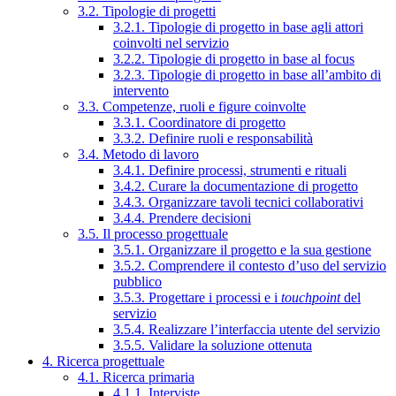
3.2. Tipologie di progetti
3.2.1. Tipologie di progetto in base agli attori
coinvolti nel servizio
3.2.2. Tipologie di progetto in base al focus
3.2.3. Tipologie di progetto in base all’ambito di
intervento
3.3. Competenze, ruoli e figure coinvolte
3.3.1. Coordinatore di progetto
3.3.2. Definire ruoli e responsabilità
3.4. Metodo di lavoro
3.4.1. Definire processi, strumenti e rituali
3.4.2. Curare la documentazione di progetto
3.4.3. Organizzare tavoli tecnici collaborativi
3.4.4. Prendere decisioni
3.5. Il processo progettuale
3.5.1. Organizzare il progetto e la sua gestione
3.5.2. Comprendere il contesto d’uso del servizio
pubblico
3.5.3. Progettare i processi e i
touchpoint
del
servizio
3.5.4. Realizzare l’interfaccia utente del servizio
3.5.5. Validare la soluzione ottenuta
4. Ricerca progettuale
4.1. Ricerca primaria
4.1.1. Interviste