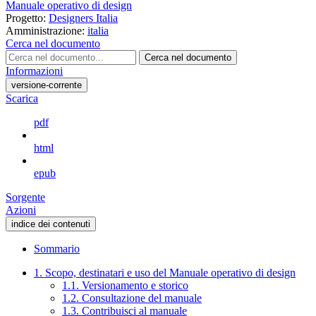
Manuale operativo di design
Progetto:
Designers Italia
Amministrazione:
italia
Cerca nel documento
Cerca nel documento
Informazioni
versione-corrente
Scarica
pdf
html
epub
Sorgente
Azioni
indice dei contenuti
Sommario
1. Scopo, destinatari e uso del Manuale operativo di design
1.1. Versionamento e storico
1.2. Consultazione del manuale
1.3. Contribuisci al manuale