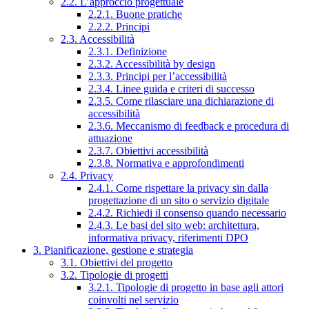
2.2. L’approccio progettuale
2.2.1. Buone pratiche
2.2.2. Principi
2.3. Accessibilità
2.3.1. Definizione
2.3.2. Accessibilità by design
2.3.3. Principi per l’accessibilità
2.3.4. Linee guida e criteri di successo
2.3.5. Come rilasciare una dichiarazione di
accessibilità
2.3.6. Meccanismo di feedback e procedura di
attuazione
2.3.7. Obiettivi accessibilità
2.3.8. Normativa e approfondimenti
2.4. Privacy
2.4.1. Come rispettare la privacy sin dalla
progettazione di un sito o servizio digitale
2.4.2. Richiedi il consenso quando necessario
2.4.3. Le basi del sito web: architettura,
informativa privacy, riferimenti DPO
3. Pianificazione, gestione e strategia
3.1. Obiettivi del progetto
3.2. Tipologie di progetti
3.2.1. Tipologie di progetto in base agli attori
coinvolti nel servizio