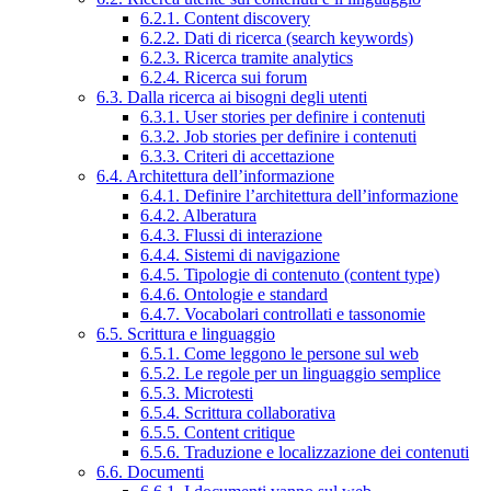
6.2.1. Content discovery
6.2.2. Dati di ricerca (search keywords)
6.2.3. Ricerca tramite analytics
6.2.4. Ricerca sui forum
6.3. Dalla ricerca ai bisogni degli utenti
6.3.1. User stories per definire i contenuti
6.3.2. Job stories per definire i contenuti
6.3.3. Criteri di accettazione
6.4. Architettura dell’informazione
6.4.1. Definire l’architettura dell’informazione
6.4.2. Alberatura
6.4.3. Flussi di interazione
6.4.4. Sistemi di navigazione
6.4.5. Tipologie di contenuto (content type)
6.4.6. Ontologie e standard
6.4.7. Vocabolari controllati e tassonomie
6.5. Scrittura e linguaggio
6.5.1. Come leggono le persone sul web
6.5.2. Le regole per un linguaggio semplice
6.5.3. Microtesti
6.5.4. Scrittura collaborativa
6.5.5. Content critique
6.5.6. Traduzione e localizzazione dei contenuti
6.6. Documenti