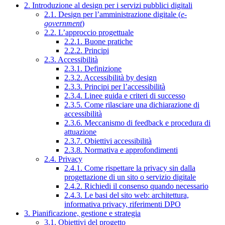
2. Introduzione al design per i servizi pubblici digitali
2.1. Design per l’amministrazione digitale (
e-
government
)
2.2. L’approccio progettuale
2.2.1. Buone pratiche
2.2.2. Principi
2.3. Accessibilità
2.3.1. Definizione
2.3.2. Accessibilità by design
2.3.3. Principi per l’accessibilità
2.3.4. Linee guida e criteri di successo
2.3.5. Come rilasciare una dichiarazione di
accessibilità
2.3.6. Meccanismo di feedback e procedura di
attuazione
2.3.7. Obiettivi accessibilità
2.3.8. Normativa e approfondimenti
2.4. Privacy
2.4.1. Come rispettare la privacy sin dalla
progettazione di un sito o servizio digitale
2.4.2. Richiedi il consenso quando necessario
2.4.3. Le basi del sito web: architettura,
informativa privacy, riferimenti DPO
3. Pianificazione, gestione e strategia
3.1. Obiettivi del progetto