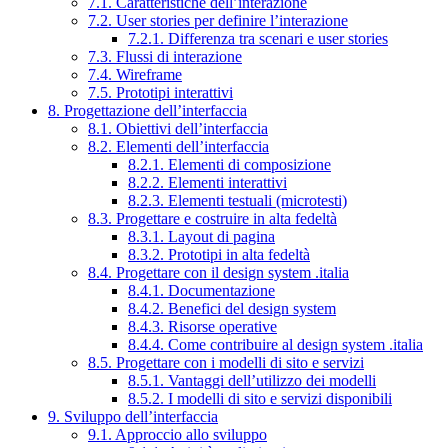
7.1. Caratteristiche dell’interazione
7.2. User stories per definire l’interazione
7.2.1. Differenza tra scenari e user stories
7.3. Flussi di interazione
7.4. Wireframe
7.5. Prototipi interattivi
8. Progettazione dell’interfaccia
8.1. Obiettivi dell’interfaccia
8.2. Elementi dell’interfaccia
8.2.1. Elementi di composizione
8.2.2. Elementi interattivi
8.2.3. Elementi testuali (microtesti)
8.3. Progettare e costruire in alta fedeltà
8.3.1. Layout di pagina
8.3.2. Prototipi in alta fedeltà
8.4. Progettare con il design system .italia
8.4.1. Documentazione
8.4.2. Benefici del design system
8.4.3. Risorse operative
8.4.4. Come contribuire al design system .italia
8.5. Progettare con i modelli di sito e servizi
8.5.1. Vantaggi dell’utilizzo dei modelli
8.5.2. I modelli di sito e servizi disponibili
9. Sviluppo dell’interfaccia
9.1. Approccio allo sviluppo