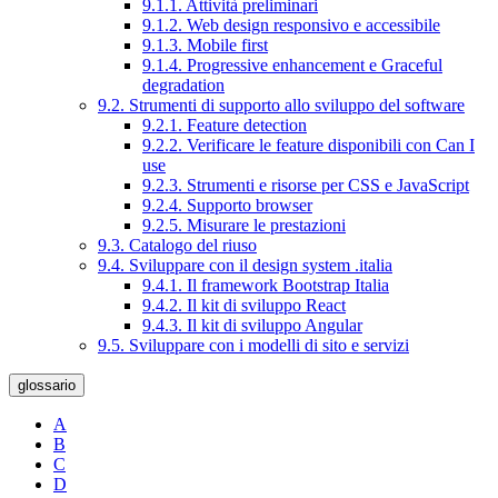
9.1.1. Attività preliminari
9.1.2. Web design responsivo e accessibile
9.1.3. Mobile first
9.1.4. Progressive enhancement e Graceful
degradation
9.2. Strumenti di supporto allo sviluppo del software
9.2.1. Feature detection
9.2.2. Verificare le feature disponibili con Can I
use
9.2.3. Strumenti e risorse per CSS e JavaScript
9.2.4. Supporto browser
9.2.5. Misurare le prestazioni
9.3. Catalogo del riuso
9.4. Sviluppare con il design system .italia
9.4.1. Il framework Bootstrap Italia
9.4.2. Il kit di sviluppo React
9.4.3. Il kit di sviluppo Angular
9.5. Sviluppare con i modelli di sito e servizi
glossario
A
B
C
D