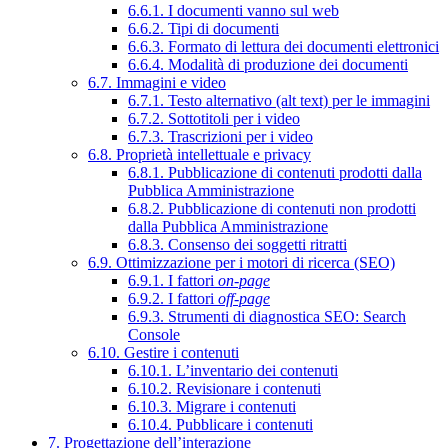
6.6.1. I documenti vanno sul web
6.6.2. Tipi di documenti
6.6.3. Formato di lettura dei documenti elettronici
6.6.4. Modalità di produzione dei documenti
6.7. Immagini e video
6.7.1. Testo alternativo (alt text) per le immagini
6.7.2. Sottotitoli per i video
6.7.3. Trascrizioni per i video
6.8. Proprietà intellettuale e privacy
6.8.1. Pubblicazione di contenuti prodotti dalla
Pubblica Amministrazione
6.8.2. Pubblicazione di contenuti non prodotti
dalla Pubblica Amministrazione
6.8.3. Consenso dei soggetti ritratti
6.9. Ottimizzazione per i motori di ricerca (SEO)
6.9.1. I fattori
on-page
6.9.2. I fattori
off-page
6.9.3. Strumenti di diagnostica SEO: Search
Console
6.10. Gestire i contenuti
6.10.1. L’inventario dei contenuti
6.10.2. Revisionare i contenuti
6.10.3. Migrare i contenuti
6.10.4. Pubblicare i contenuti
7. Progettazione dell’interazione