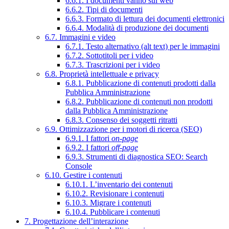
6.6.1. I documenti vanno sul web
6.6.2. Tipi di documenti
6.6.3. Formato di lettura dei documenti elettronici
6.6.4. Modalità di produzione dei documenti
6.7. Immagini e video
6.7.1. Testo alternativo (alt text) per le immagini
6.7.2. Sottotitoli per i video
6.7.3. Trascrizioni per i video
6.8. Proprietà intellettuale e privacy
6.8.1. Pubblicazione di contenuti prodotti dalla
Pubblica Amministrazione
6.8.2. Pubblicazione di contenuti non prodotti
dalla Pubblica Amministrazione
6.8.3. Consenso dei soggetti ritratti
6.9. Ottimizzazione per i motori di ricerca (SEO)
6.9.1. I fattori
on-page
6.9.2. I fattori
off-page
6.9.3. Strumenti di diagnostica SEO: Search
Console
6.10. Gestire i contenuti
6.10.1. L’inventario dei contenuti
6.10.2. Revisionare i contenuti
6.10.3. Migrare i contenuti
6.10.4. Pubblicare i contenuti
7. Progettazione dell’interazione