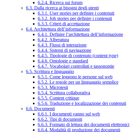
6.2.4. Ricerca sui forum
6.3. Dalla ricerca ai bisogni degli utenti
6.3.1. User stories per definire i contenuti
6.3.2. Job stories per definire i contenuti
6.3.3. Criteri di accettazione
6.4. Architettura dell’informazione
6.4.1. Definire l’architettura dell’informazione
6.4.2. Alberatura
6.4.3. Flussi di interazione
6.4.4. Sistemi di navigazione
6.4.5. Tipologie di contenuto (content type)
6.4.6. Ontologie e standard
6.4.7. Vocabolari controllati e tassonomie
6.5. Scrittura e linguaggio
6.5.1. Come leggono le persone sul web
6.5.2. Le regole per un linguaggio semplice
6.5.3. Microtesti
6.5.4. Scrittura collaborativa
6.5.5. Content critique
6.5.6. Traduzione e localizzazione dei contenuti
6.6. Documenti
6.6.1. I documenti vanno sul web
6.6.2. Tipi di documenti
6.6.3. Formato di lettura dei documenti elettronici
6.6.4. Modalità di produzione dei documenti