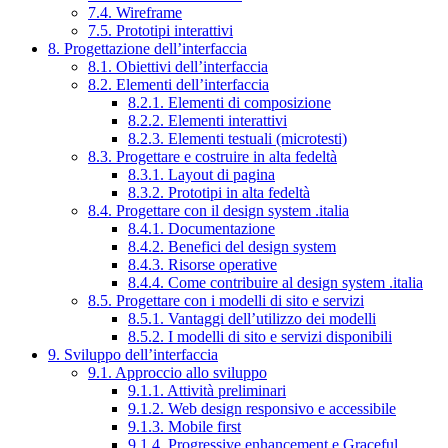
7.4. Wireframe
7.5. Prototipi interattivi
8. Progettazione dell’interfaccia
8.1. Obiettivi dell’interfaccia
8.2. Elementi dell’interfaccia
8.2.1. Elementi di composizione
8.2.2. Elementi interattivi
8.2.3. Elementi testuali (microtesti)
8.3. Progettare e costruire in alta fedeltà
8.3.1. Layout di pagina
8.3.2. Prototipi in alta fedeltà
8.4. Progettare con il design system .italia
8.4.1. Documentazione
8.4.2. Benefici del design system
8.4.3. Risorse operative
8.4.4. Come contribuire al design system .italia
8.5. Progettare con i modelli di sito e servizi
8.5.1. Vantaggi dell’utilizzo dei modelli
8.5.2. I modelli di sito e servizi disponibili
9. Sviluppo dell’interfaccia
9.1. Approccio allo sviluppo
9.1.1. Attività preliminari
9.1.2. Web design responsivo e accessibile
9.1.3. Mobile first
9.1.4. Progressive enhancement e Graceful