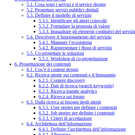
5.1. Cosa sono i servizi e il service design
5.2. Progettare servizi pubblici digitali
5.3. Definire il modello di servizio
5.3.1. Identificare gli attori coinvolti
5.3.2. Formulare la proposta di valore
5.3.3. Inquadrare gli elementi costitutivi del serviz
5.4. Descrivere il funzionamento del servizio
5.4.1. Mappare l’ecosistema
5.4.2. Rappresentare i flussi di servizio
5.5. Co-progettare le soluzioni
5.5.1. Workshop di co-progettazione
6. Progettazione dei contenuti
6.1. Cos’è il content design
6.2. Ricerca utente sui contenuti e il linguaggio
6.2.1. Content discovery
6.2.2. Dati di ricerca (search keywords)
6.2.3. Ricerca tramite analytics
6.2.4. Ricerca sui forum
6.3. Dalla ricerca ai bisogni degli utenti
6.3.1. User stories per definire i contenuti
6.3.2. Job stories per definire i contenuti
6.3.3. Criteri di accettazione
6.4. Architettura dell’informazione
6.4.1. Definire l’architettura dell’informazione
6.4.2. Alberatura