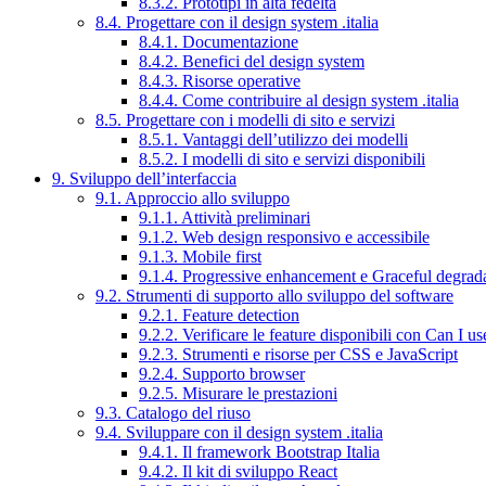
8.3.2. Prototipi in alta fedeltà
8.4. Progettare con il design system .italia
8.4.1. Documentazione
8.4.2. Benefici del design system
8.4.3. Risorse operative
8.4.4. Come contribuire al design system .italia
8.5. Progettare con i modelli di sito e servizi
8.5.1. Vantaggi dell’utilizzo dei modelli
8.5.2. I modelli di sito e servizi disponibili
9. Sviluppo dell’interfaccia
9.1. Approccio allo sviluppo
9.1.1. Attività preliminari
9.1.2. Web design responsivo e accessibile
9.1.3. Mobile first
9.1.4. Progressive enhancement e Graceful degrad
9.2. Strumenti di supporto allo sviluppo del software
9.2.1. Feature detection
9.2.2. Verificare le feature disponibili con Can I us
9.2.3. Strumenti e risorse per CSS e JavaScript
9.2.4. Supporto browser
9.2.5. Misurare le prestazioni
9.3. Catalogo del riuso
9.4. Sviluppare con il design system .italia
9.4.1. Il framework Bootstrap Italia
9.4.2. Il kit di sviluppo React