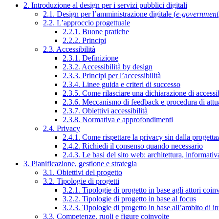
2. Introduzione al design per i servizi pubblici digitali
2.1. Design per l’amministrazione digitale (
e-government
2.2. L’approccio progettuale
2.2.1. Buone pratiche
2.2.2. Principi
2.3. Accessibilità
2.3.1. Definizione
2.3.2. Accessibilità by design
2.3.3. Principi per l’accessibilità
2.3.4. Linee guida e criteri di successo
2.3.5. Come rilasciare una dichiarazione di accessib
2.3.6. Meccanismo di feedback e procedura di attu
2.3.7. Obiettivi accessibilità
2.3.8. Normativa e approfondimenti
2.4. Privacy
2.4.1. Come rispettare la privacy sin dalla progettaz
2.4.2. Richiedi il consenso quando necessario
2.4.3. Le basi del sito web: architettura, informati
3. Pianificazione, gestione e strategia
3.1. Obiettivi del progetto
3.2. Tipologie di progetti
3.2.1. Tipologie di progetto in base agli attori coinv
3.2.2. Tipologie di progetto in base al focus
3.2.3. Tipologie di progetto in base all’ambito di i
3.3. Competenze, ruoli e figure coinvolte