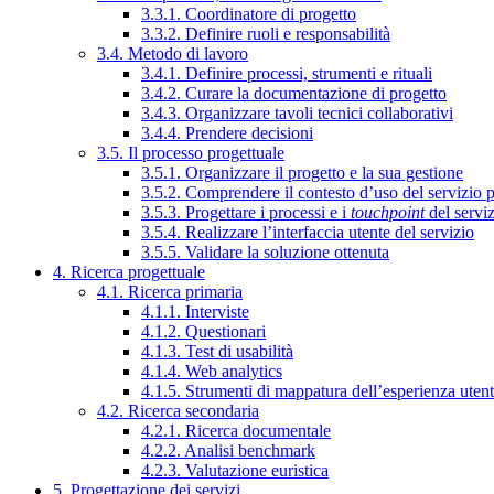
3.3.1. Coordinatore di progetto
3.3.2. Definire ruoli e responsabilità
3.4. Metodo di lavoro
3.4.1. Definire processi, strumenti e rituali
3.4.2. Curare la documentazione di progetto
3.4.3. Organizzare tavoli tecnici collaborativi
3.4.4. Prendere decisioni
3.5. Il processo progettuale
3.5.1. Organizzare il progetto e la sua gestione
3.5.2. Comprendere il contesto d’uso del servizio 
3.5.3. Progettare i processi e i
touchpoint
del servi
3.5.4. Realizzare l’interfaccia utente del servizio
3.5.5. Validare la soluzione ottenuta
4. Ricerca progettuale
4.1. Ricerca primaria
4.1.1. Interviste
4.1.2. Questionari
4.1.3. Test di usabilità
4.1.4. Web analytics
4.1.5. Strumenti di mappatura dell’esperienza uten
4.2. Ricerca secondaria
4.2.1. Ricerca documentale
4.2.2. Analisi benchmark
4.2.3. Valutazione euristica
5. Progettazione dei servizi