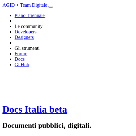
AGID
+
Team Digitale
Piano Triennale
Le community
Developers
Designers
Gli strumenti
Forum
Docs
GitHub
Docs Italia
beta
Documenti pubblici, digitali.