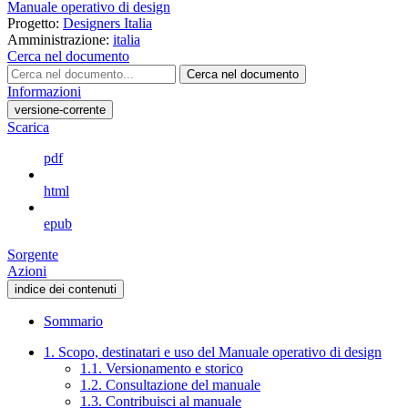
Manuale operativo di design
Progetto:
Designers Italia
Amministrazione:
italia
Cerca nel documento
Cerca nel documento
Informazioni
versione-corrente
Scarica
pdf
html
epub
Sorgente
Azioni
indice dei contenuti
Sommario
1. Scopo, destinatari e uso del Manuale operativo di design
1.1. Versionamento e storico
1.2. Consultazione del manuale
1.3. Contribuisci al manuale