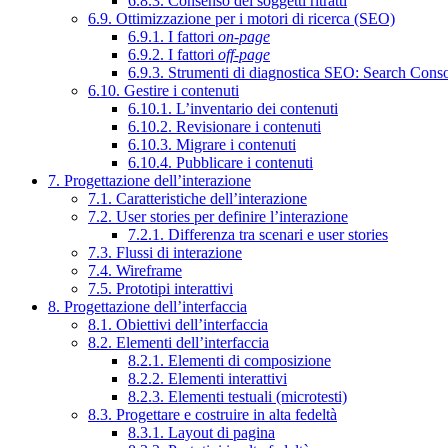
6.8.3. Consenso dei soggetti ritratti
6.9. Ottimizzazione per i motori di ricerca (SEO)
6.9.1. I fattori
on-page
6.9.2. I fattori
off-page
6.9.3. Strumenti di diagnostica SEO: Search Cons
6.10. Gestire i contenuti
6.10.1. L’inventario dei contenuti
6.10.2. Revisionare i contenuti
6.10.3. Migrare i contenuti
6.10.4. Pubblicare i contenuti
7. Progettazione dell’interazione
7.1. Caratteristiche dell’interazione
7.2. User stories per definire l’interazione
7.2.1. Differenza tra scenari e user stories
7.3. Flussi di interazione
7.4. Wireframe
7.5. Prototipi interattivi
8. Progettazione dell’interfaccia
8.1. Obiettivi dell’interfaccia
8.2. Elementi dell’interfaccia
8.2.1. Elementi di composizione
8.2.2. Elementi interattivi
8.2.3. Elementi testuali (microtesti)
8.3. Progettare e costruire in alta fedeltà
8.3.1. Layout di pagina