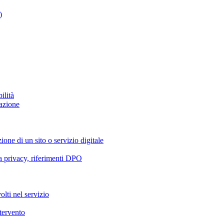
)
ilità
azione
ione di un sito o servizio digitale
va privacy, riferimenti DPO
olti nel servizio
ntervento