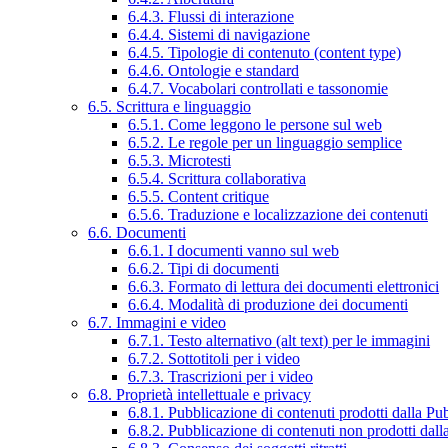
6.4.3. Flussi di interazione
6.4.4. Sistemi di navigazione
6.4.5. Tipologie di contenuto (content type)
6.4.6. Ontologie e standard
6.4.7. Vocabolari controllati e tassonomie
6.5. Scrittura e linguaggio
6.5.1. Come leggono le persone sul web
6.5.2. Le regole per un linguaggio semplice
6.5.3. Microtesti
6.5.4. Scrittura collaborativa
6.5.5. Content critique
6.5.6. Traduzione e localizzazione dei contenuti
6.6. Documenti
6.6.1. I documenti vanno sul web
6.6.2. Tipi di documenti
6.6.3. Formato di lettura dei documenti elettronici
6.6.4. Modalità di produzione dei documenti
6.7. Immagini e video
6.7.1. Testo alternativo (alt text) per le immagini
6.7.2. Sottotitoli per i video
6.7.3. Trascrizioni per i video
6.8. Proprietà intellettuale e privacy
6.8.1. Pubblicazione di contenuti prodotti dalla P
6.8.2. Pubblicazione di contenuti non prodotti dal