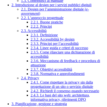
1.3. Contribuisci al manuale
2. Introduzione al design per i servizi pubblici digitali
2.1. Design per l’amministrazione digitale (
e-
government
)
2.2. L’approccio progettuale
2.2.1. Buone pratiche
2.2.2. Principi
2.3. Accessibilità
2.3.1. Definizione
2.3.2. Accessibilità by design
2.3.3. Principi per l’accessibilità
2.3.4. Linee guida e criteri di successo
2.3.5. Come rilasciare una dichiarazione di
accessibilità
2.3.6. Meccanismo di feedback e procedura di
attuazione
2.3.7. Obiettivi accessibilità
2.3.8. Normativa e approfondimenti
2.4. Privacy
2.4.1. Come rispettare la privacy sin dalla
progettazione di un sito o servizio digitale
2.4.2. Richiedi il consenso quando necessario
2.4.3. Le basi del sito web: architettura,
informativa privacy, riferimenti DPO
3. Pianificazione, gestione e strategia