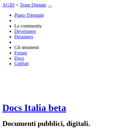
AGID
+
Team Digitale
Piano Triennale
Le community
Developers
Designers
Gli strumenti
Forum
Docs
GitHub
Docs Italia
beta
Documenti pubblici, digitali.