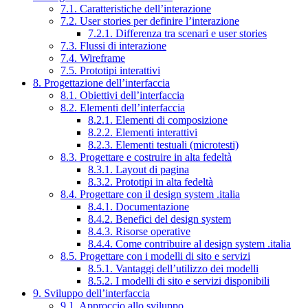
7.1. Caratteristiche dell’interazione
7.2. User stories per definire l’interazione
7.2.1. Differenza tra scenari e user stories
7.3. Flussi di interazione
7.4. Wireframe
7.5. Prototipi interattivi
8. Progettazione dell’interfaccia
8.1. Obiettivi dell’interfaccia
8.2. Elementi dell’interfaccia
8.2.1. Elementi di composizione
8.2.2. Elementi interattivi
8.2.3. Elementi testuali (microtesti)
8.3. Progettare e costruire in alta fedeltà
8.3.1. Layout di pagina
8.3.2. Prototipi in alta fedeltà
8.4. Progettare con il design system .italia
8.4.1. Documentazione
8.4.2. Benefici del design system
8.4.3. Risorse operative
8.4.4. Come contribuire al design system .italia
8.5. Progettare con i modelli di sito e servizi
8.5.1. Vantaggi dell’utilizzo dei modelli
8.5.2. I modelli di sito e servizi disponibili
9. Sviluppo dell’interfaccia
9.1. Approccio allo sviluppo