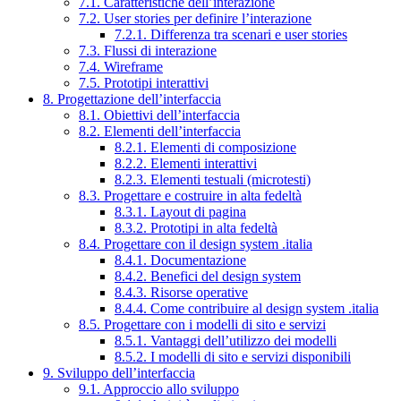
7.1. Caratteristiche dell’interazione
7.2. User stories per definire l’interazione
7.2.1. Differenza tra scenari e user stories
7.3. Flussi di interazione
7.4. Wireframe
7.5. Prototipi interattivi
8. Progettazione dell’interfaccia
8.1. Obiettivi dell’interfaccia
8.2. Elementi dell’interfaccia
8.2.1. Elementi di composizione
8.2.2. Elementi interattivi
8.2.3. Elementi testuali (microtesti)
8.3. Progettare e costruire in alta fedeltà
8.3.1. Layout di pagina
8.3.2. Prototipi in alta fedeltà
8.4. Progettare con il design system .italia
8.4.1. Documentazione
8.4.2. Benefici del design system
8.4.3. Risorse operative
8.4.4. Come contribuire al design system .italia
8.5. Progettare con i modelli di sito e servizi
8.5.1. Vantaggi dell’utilizzo dei modelli
8.5.2. I modelli di sito e servizi disponibili
9. Sviluppo dell’interfaccia
9.1. Approccio allo sviluppo