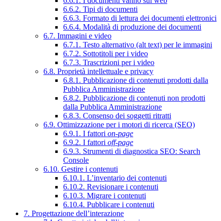
6.6.1. I documenti vanno sul web
6.6.2. Tipi di documenti
6.6.3. Formato di lettura dei documenti elettronici
6.6.4. Modalità di produzione dei documenti
6.7. Immagini e video
6.7.1. Testo alternativo (alt text) per le immagini
6.7.2. Sottotitoli per i video
6.7.3. Trascrizioni per i video
6.8. Proprietà intellettuale e privacy
6.8.1. Pubblicazione di contenuti prodotti dalla
Pubblica Amministrazione
6.8.2. Pubblicazione di contenuti non prodotti
dalla Pubblica Amministrazione
6.8.3. Consenso dei soggetti ritratti
6.9. Ottimizzazione per i motori di ricerca (SEO)
6.9.1. I fattori
on-page
6.9.2. I fattori
off-page
6.9.3. Strumenti di diagnostica SEO: Search
Console
6.10. Gestire i contenuti
6.10.1. L’inventario dei contenuti
6.10.2. Revisionare i contenuti
6.10.3. Migrare i contenuti
6.10.4. Pubblicare i contenuti
7. Progettazione dell’interazione