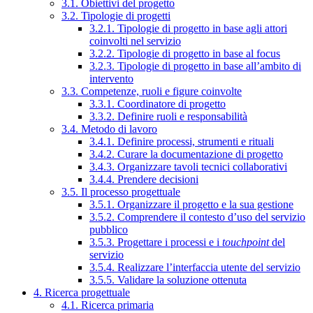
3.1. Obiettivi del progetto
3.2. Tipologie di progetti
3.2.1. Tipologie di progetto in base agli attori
coinvolti nel servizio
3.2.2. Tipologie di progetto in base al focus
3.2.3. Tipologie di progetto in base all’ambito di
intervento
3.3. Competenze, ruoli e figure coinvolte
3.3.1. Coordinatore di progetto
3.3.2. Definire ruoli e responsabilità
3.4. Metodo di lavoro
3.4.1. Definire processi, strumenti e rituali
3.4.2. Curare la documentazione di progetto
3.4.3. Organizzare tavoli tecnici collaborativi
3.4.4. Prendere decisioni
3.5. Il processo progettuale
3.5.1. Organizzare il progetto e la sua gestione
3.5.2. Comprendere il contesto d’uso del servizio
pubblico
3.5.3. Progettare i processi e i
touchpoint
del
servizio
3.5.4. Realizzare l’interfaccia utente del servizio
3.5.5. Validare la soluzione ottenuta
4. Ricerca progettuale
4.1. Ricerca primaria