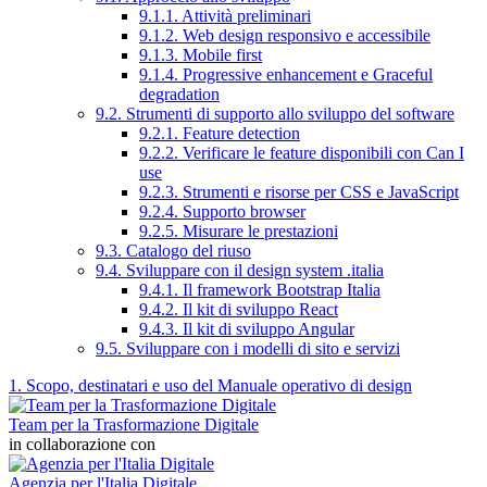
9.1.1. Attività preliminari
9.1.2. Web design responsivo e accessibile
9.1.3. Mobile first
9.1.4. Progressive enhancement e Graceful
degradation
9.2. Strumenti di supporto allo sviluppo del software
9.2.1. Feature detection
9.2.2. Verificare le feature disponibili con Can I
use
9.2.3. Strumenti e risorse per CSS e JavaScript
9.2.4. Supporto browser
9.2.5. Misurare le prestazioni
9.3. Catalogo del riuso
9.4. Sviluppare con il design system .italia
9.4.1. Il framework Bootstrap Italia
9.4.2. Il kit di sviluppo React
9.4.3. Il kit di sviluppo Angular
9.5. Sviluppare con i modelli di sito e servizi
1. Scopo, destinatari e uso del Manuale operativo di design
Team per la Trasformazione Digitale
in collaborazione con
Agenzia per l'Italia Digitale