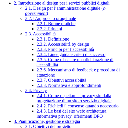
2. Introduzione al design per i servizi pubblici digitali
2.1. Design per l’amministrazione digitale (
e-
government
)
2.2. L’approccio progettuale
2.2.1. Buone pratiche
2.2.2. Principi
2.3. Accessibilità
2.3.1. Definizione
2.3.2. Accessibilità by design
2.3.3. Principi per l’accessibilità
2.3.4. Linee guida e criteri di successo
2.3.5. Come rilasciare una dichiarazione di
accessibilità
2.3.6. Meccanismo di feedback e procedura di
attuazione
2.3.7. Obiettivi accessibilità
2.3.8. Normativa e approfondimenti
2.4. Privacy
2.4.1. Come rispettare la privacy sin dalla
progettazione di un sito o servizio digitale
2.4.2. Richiedi il consenso quando necessario
2.4.3. Le basi del sito web: architettura,
informativa privacy, riferimenti DPO
3. Pianificazione, gestione e strategia
3.1. Obiettivi del progetto