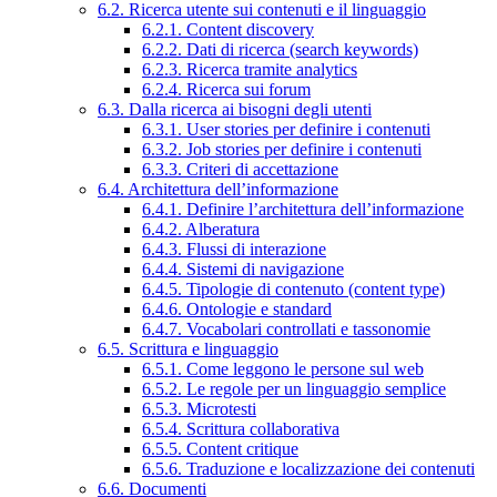
6.2. Ricerca utente sui contenuti e il linguaggio
6.2.1. Content discovery
6.2.2. Dati di ricerca (search keywords)
6.2.3. Ricerca tramite analytics
6.2.4. Ricerca sui forum
6.3. Dalla ricerca ai bisogni degli utenti
6.3.1. User stories per definire i contenuti
6.3.2. Job stories per definire i contenuti
6.3.3. Criteri di accettazione
6.4. Architettura dell’informazione
6.4.1. Definire l’architettura dell’informazione
6.4.2. Alberatura
6.4.3. Flussi di interazione
6.4.4. Sistemi di navigazione
6.4.5. Tipologie di contenuto (content type)
6.4.6. Ontologie e standard
6.4.7. Vocabolari controllati e tassonomie
6.5. Scrittura e linguaggio
6.5.1. Come leggono le persone sul web
6.5.2. Le regole per un linguaggio semplice
6.5.3. Microtesti
6.5.4. Scrittura collaborativa
6.5.5. Content critique
6.5.6. Traduzione e localizzazione dei contenuti
6.6. Documenti