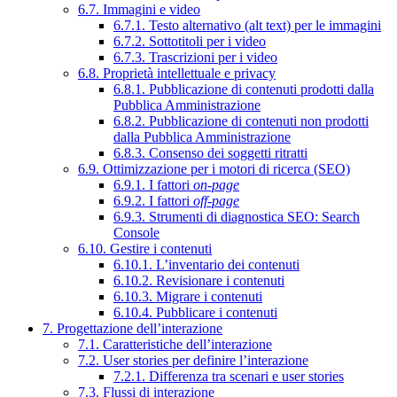
6.7. Immagini e video
6.7.1. Testo alternativo (alt text) per le immagini
6.7.2. Sottotitoli per i video
6.7.3. Trascrizioni per i video
6.8. Proprietà intellettuale e privacy
6.8.1. Pubblicazione di contenuti prodotti dalla
Pubblica Amministrazione
6.8.2. Pubblicazione di contenuti non prodotti
dalla Pubblica Amministrazione
6.8.3. Consenso dei soggetti ritratti
6.9. Ottimizzazione per i motori di ricerca (SEO)
6.9.1. I fattori
on-page
6.9.2. I fattori
off-page
6.9.3. Strumenti di diagnostica SEO: Search
Console
6.10. Gestire i contenuti
6.10.1. L’inventario dei contenuti
6.10.2. Revisionare i contenuti
6.10.3. Migrare i contenuti
6.10.4. Pubblicare i contenuti
7. Progettazione dell’interazione
7.1. Caratteristiche dell’interazione
7.2. User stories per definire l’interazione
7.2.1. Differenza tra scenari e user stories
7.3. Flussi di interazione