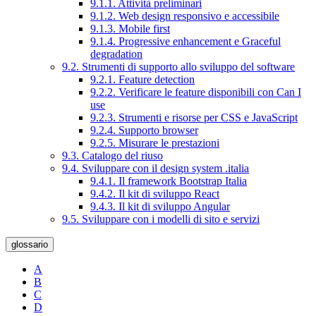
9.1.1. Attività preliminari
9.1.2. Web design responsivo e accessibile
9.1.3. Mobile first
9.1.4. Progressive enhancement e Graceful
degradation
9.2. Strumenti di supporto allo sviluppo del software
9.2.1. Feature detection
9.2.2. Verificare le feature disponibili con Can I
use
9.2.3. Strumenti e risorse per CSS e JavaScript
9.2.4. Supporto browser
9.2.5. Misurare le prestazioni
9.3. Catalogo del riuso
9.4. Sviluppare con il design system .italia
9.4.1. Il framework Bootstrap Italia
9.4.2. Il kit di sviluppo React
9.4.3. Il kit di sviluppo Angular
9.5. Sviluppare con i modelli di sito e servizi
glossario
A
B
C
D