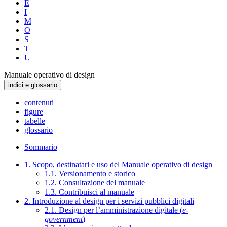
E
I
M
O
S
T
U
Manuale operativo di design
indici e glossario
contenuti
figure
tabelle
glossario
Sommario
1. Scopo, destinatari e uso del Manuale operativo di design
1.1. Versionamento e storico
1.2. Consultazione del manuale
1.3. Contribuisci al manuale
2. Introduzione al design per i servizi pubblici digitali
2.1. Design per l’amministrazione digitale (
e-
government
)