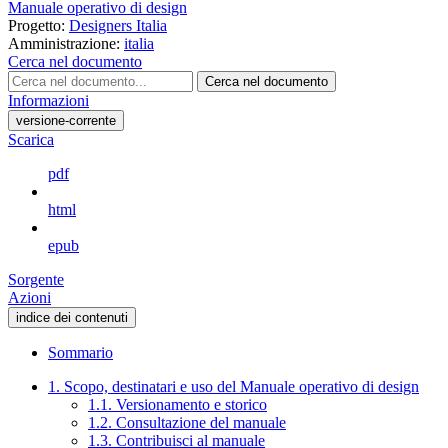
Manuale operativo di design
Progetto:
Designers Italia
Amministrazione:
italia
Cerca nel documento
Cerca nel documento
Informazioni
versione-corrente
Scarica
pdf
html
epub
Sorgente
Azioni
indice dei contenuti
Sommario
1. Scopo, destinatari e uso del Manuale operativo di design
1.1. Versionamento e storico
1.2. Consultazione del manuale
1.3. Contribuisci al manuale