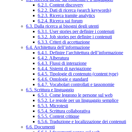
6.2.1. Content discovery
6.2.2. Dati di ricerca (search keywords)
6.2.3. Ricerca tramite analytics
6.2.4. Ricerca sui forum
6.3. Dalla ricerca ai bisogni degli utenti
6.3.1. User stories per definire i contenuti
6.3.2. Job stories per definire i contenuti
6.3.3. Criteri di accettazione
6.4. Architettura dell’informazione
6.4.1. Definire l’architettura dell’informazione
6.4.2. Alberatura
6.4.3. Flussi di interazione
6.4.4. Sistemi di navigazione
6.4.5. Tipologie di contenuto (content type)
6.4.6. Ontologie e standard
6.4.7. Vocabolari controllati e tassonomie
6.5. Scrittura e linguaggio
6.5.1. Come leggono le persone sul web
6.5.2. Le regole per un linguaggio semplice
6.5.3. Microtesti
6.5.4. Scrittura collaborativa
6.5.5. Content critique
6.5.6. Traduzione e localizzazione dei contenuti
6.6. Documenti