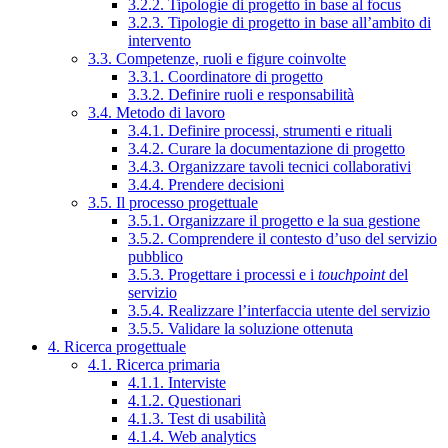
3.2.2. Tipologie di progetto in base al focus
3.2.3. Tipologie di progetto in base all’ambito di
intervento
3.3. Competenze, ruoli e figure coinvolte
3.3.1. Coordinatore di progetto
3.3.2. Definire ruoli e responsabilità
3.4. Metodo di lavoro
3.4.1. Definire processi, strumenti e rituali
3.4.2. Curare la documentazione di progetto
3.4.3. Organizzare tavoli tecnici collaborativi
3.4.4. Prendere decisioni
3.5. Il processo progettuale
3.5.1. Organizzare il progetto e la sua gestione
3.5.2. Comprendere il contesto d’uso del servizio
pubblico
3.5.3. Progettare i processi e i
touchpoint
del
servizio
3.5.4. Realizzare l’interfaccia utente del servizio
3.5.5. Validare la soluzione ottenuta
4. Ricerca progettuale
4.1. Ricerca primaria
4.1.1. Interviste
4.1.2. Questionari
4.1.3. Test di usabilità
4.1.4. Web analytics