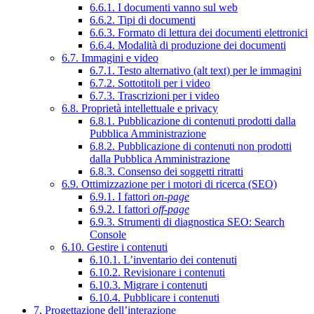
6.6.1. I documenti vanno sul web
6.6.2. Tipi di documenti
6.6.3. Formato di lettura dei documenti elettronici
6.6.4. Modalità di produzione dei documenti
6.7. Immagini e video
6.7.1. Testo alternativo (alt text) per le immagini
6.7.2. Sottotitoli per i video
6.7.3. Trascrizioni per i video
6.8. Proprietà intellettuale e privacy
6.8.1. Pubblicazione di contenuti prodotti dalla
Pubblica Amministrazione
6.8.2. Pubblicazione di contenuti non prodotti
dalla Pubblica Amministrazione
6.8.3. Consenso dei soggetti ritratti
6.9. Ottimizzazione per i motori di ricerca (SEO)
6.9.1. I fattori
on-page
6.9.2. I fattori
off-page
6.9.3. Strumenti di diagnostica SEO: Search
Console
6.10. Gestire i contenuti
6.10.1. L’inventario dei contenuti
6.10.2. Revisionare i contenuti
6.10.3. Migrare i contenuti
6.10.4. Pubblicare i contenuti
7. Progettazione dell’interazione