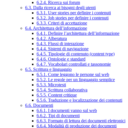
6.2.4. Ricerca sui forum
6.3. Dalla ricerca ai bisogni degli utenti
6.3.1. User stories per definire i contenuti
6.3.2. Job stories per definire i contenuti
6.3.3. Criteri di accettazione
6.4. Architettura dell’informazione
6.4.1. Definire l’architettura dell’informazione
6.4.2. Alberatura
6.4.3. Flussi di interazione
6.4.4. Sistemi di navigazione
6.4.5. Tipologie di contenuto (content type)
6.4.6. Ontologie e standard
6.4.7. Vocabolari controllati e tassonomie
6.5. Scrittura e linguaggio
6.5.1. Come leggono le persone sul web
6.5.2. Le regole per un linguaggio semplice
6.5.3. Microtesti
6.5.4. Scrittura collaborativa
6.5.5. Content critique
6.5.6. Traduzione e localizzazione dei contenuti
6.6. Documenti
6.6.1. I documenti vanno sul web
6.6.2. Tipi di documenti
6.6.3. Formato di lettura dei documenti elettronici
6.6.4. Modalità di produzione dei documenti