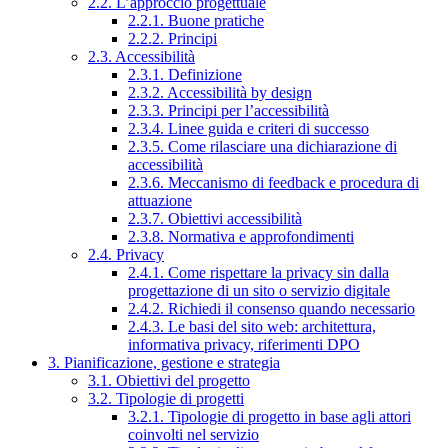
2.2. L’approccio progettuale
2.2.1. Buone pratiche
2.2.2. Principi
2.3. Accessibilità
2.3.1. Definizione
2.3.2. Accessibilità by design
2.3.3. Principi per l’accessibilità
2.3.4. Linee guida e criteri di successo
2.3.5. Come rilasciare una dichiarazione di
accessibilità
2.3.6. Meccanismo di feedback e procedura di
attuazione
2.3.7. Obiettivi accessibilità
2.3.8. Normativa e approfondimenti
2.4. Privacy
2.4.1. Come rispettare la privacy sin dalla
progettazione di un sito o servizio digitale
2.4.2. Richiedi il consenso quando necessario
2.4.3. Le basi del sito web: architettura,
informativa privacy, riferimenti DPO
3. Pianificazione, gestione e strategia
3.1. Obiettivi del progetto
3.2. Tipologie di progetti
3.2.1. Tipologie di progetto in base agli attori
coinvolti nel servizio