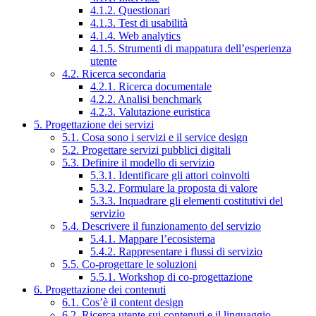
4.1.2. Questionari
4.1.3. Test di usabilità
4.1.4. Web analytics
4.1.5. Strumenti di mappatura dell’esperienza
utente
4.2. Ricerca secondaria
4.2.1. Ricerca documentale
4.2.2. Analisi benchmark
4.2.3. Valutazione euristica
5. Progettazione dei servizi
5.1. Cosa sono i servizi e il service design
5.2. Progettare servizi pubblici digitali
5.3. Definire il modello di servizio
5.3.1. Identificare gli attori coinvolti
5.3.2. Formulare la proposta di valore
5.3.3. Inquadrare gli elementi costitutivi del
servizio
5.4. Descrivere il funzionamento del servizio
5.4.1. Mappare l’ecosistema
5.4.2. Rappresentare i flussi di servizio
5.5. Co-progettare le soluzioni
5.5.1. Workshop di co-progettazione
6. Progettazione dei contenuti
6.1. Cos’è il content design
6.2. Ricerca utente sui contenuti e il linguaggio