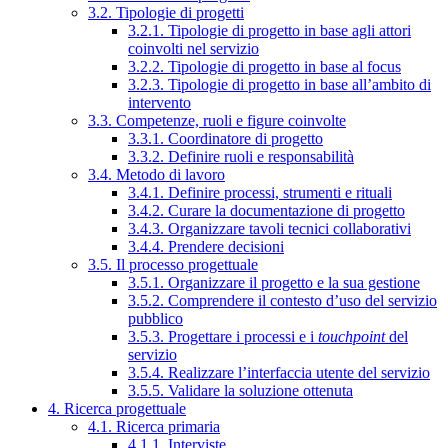
3.2. Tipologie di progetti
3.2.1. Tipologie di progetto in base agli attori
coinvolti nel servizio
3.2.2. Tipologie di progetto in base al focus
3.2.3. Tipologie di progetto in base all’ambito di
intervento
3.3. Competenze, ruoli e figure coinvolte
3.3.1. Coordinatore di progetto
3.3.2. Definire ruoli e responsabilità
3.4. Metodo di lavoro
3.4.1. Definire processi, strumenti e rituali
3.4.2. Curare la documentazione di progetto
3.4.3. Organizzare tavoli tecnici collaborativi
3.4.4. Prendere decisioni
3.5. Il processo progettuale
3.5.1. Organizzare il progetto e la sua gestione
3.5.2. Comprendere il contesto d’uso del servizio
pubblico
3.5.3. Progettare i processi e i
touchpoint
del
servizio
3.5.4. Realizzare l’interfaccia utente del servizio
3.5.5. Validare la soluzione ottenuta
4. Ricerca progettuale
4.1. Ricerca primaria
4.1.1. Interviste