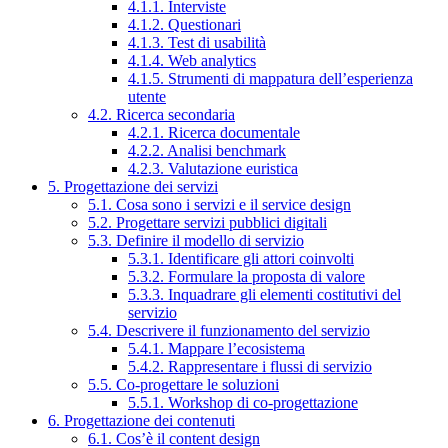
4.1.1. Interviste
4.1.2. Questionari
4.1.3. Test di usabilità
4.1.4. Web analytics
4.1.5. Strumenti di mappatura dell’esperienza
utente
4.2. Ricerca secondaria
4.2.1. Ricerca documentale
4.2.2. Analisi benchmark
4.2.3. Valutazione euristica
5. Progettazione dei servizi
5.1. Cosa sono i servizi e il service design
5.2. Progettare servizi pubblici digitali
5.3. Definire il modello di servizio
5.3.1. Identificare gli attori coinvolti
5.3.2. Formulare la proposta di valore
5.3.3. Inquadrare gli elementi costitutivi del
servizio
5.4. Descrivere il funzionamento del servizio
5.4.1. Mappare l’ecosistema
5.4.2. Rappresentare i flussi di servizio
5.5. Co-progettare le soluzioni
5.5.1. Workshop di co-progettazione
6. Progettazione dei contenuti
6.1. Cos’è il content design