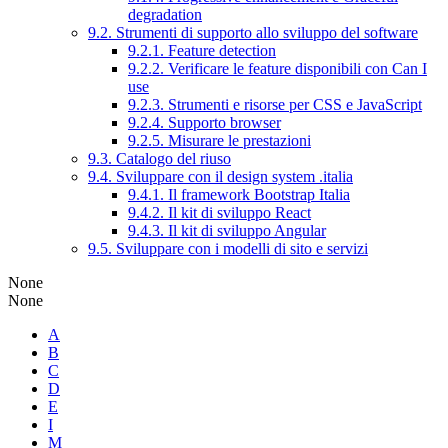
degradation
9.2. Strumenti di supporto allo sviluppo del software
9.2.1. Feature detection
9.2.2. Verificare le feature disponibili con Can I
use
9.2.3. Strumenti e risorse per CSS e JavaScript
9.2.4. Supporto browser
9.2.5. Misurare le prestazioni
9.3. Catalogo del riuso
9.4. Sviluppare con il design system .italia
9.4.1. Il framework Bootstrap Italia
9.4.2. Il kit di sviluppo React
9.4.3. Il kit di sviluppo Angular
9.5. Sviluppare con i modelli di sito e servizi
None
None
A
B
C
D
E
I
M