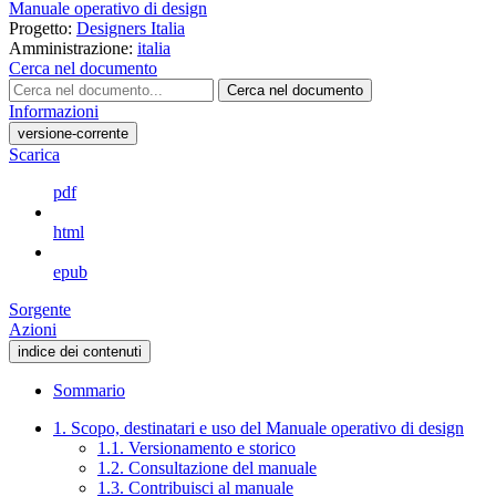
Manuale operativo di design
Progetto:
Designers Italia
Amministrazione:
italia
Cerca nel documento
Cerca nel documento
Informazioni
versione-corrente
Scarica
pdf
html
epub
Sorgente
Azioni
indice dei contenuti
Sommario
1. Scopo, destinatari e uso del Manuale operativo di design
1.1. Versionamento e storico
1.2. Consultazione del manuale
1.3. Contribuisci al manuale