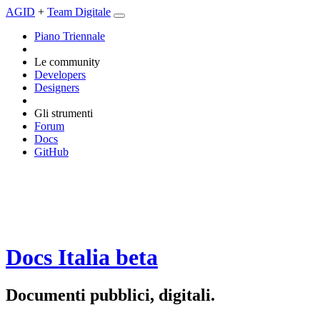
AGID
+
Team Digitale
Piano Triennale
Le community
Developers
Designers
Gli strumenti
Forum
Docs
GitHub
Docs Italia
beta
Documenti pubblici, digitali.