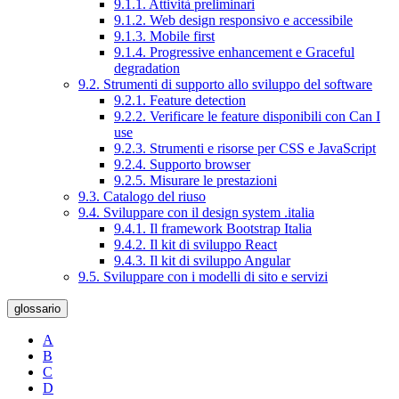
9.1.1. Attività preliminari
9.1.2. Web design responsivo e accessibile
9.1.3. Mobile first
9.1.4. Progressive enhancement e Graceful
degradation
9.2. Strumenti di supporto allo sviluppo del software
9.2.1. Feature detection
9.2.2. Verificare le feature disponibili con Can I
use
9.2.3. Strumenti e risorse per CSS e JavaScript
9.2.4. Supporto browser
9.2.5. Misurare le prestazioni
9.3. Catalogo del riuso
9.4. Sviluppare con il design system .italia
9.4.1. Il framework Bootstrap Italia
9.4.2. Il kit di sviluppo React
9.4.3. Il kit di sviluppo Angular
9.5. Sviluppare con i modelli di sito e servizi
glossario
A
B
C
D