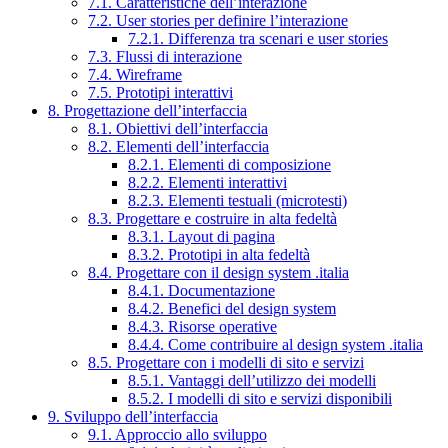
7.1. Caratteristiche dell’interazione
7.2. User stories per definire l’interazione
7.2.1. Differenza tra scenari e user stories
7.3. Flussi di interazione
7.4. Wireframe
7.5. Prototipi interattivi
8. Progettazione dell’interfaccia
8.1. Obiettivi dell’interfaccia
8.2. Elementi dell’interfaccia
8.2.1. Elementi di composizione
8.2.2. Elementi interattivi
8.2.3. Elementi testuali (microtesti)
8.3. Progettare e costruire in alta fedeltà
8.3.1. Layout di pagina
8.3.2. Prototipi in alta fedeltà
8.4. Progettare con il design system .italia
8.4.1. Documentazione
8.4.2. Benefici del design system
8.4.3. Risorse operative
8.4.4. Come contribuire al design system .italia
8.5. Progettare con i modelli di sito e servizi
8.5.1. Vantaggi dell’utilizzo dei modelli
8.5.2. I modelli di sito e servizi disponibili
9. Sviluppo dell’interfaccia
9.1. Approccio allo sviluppo