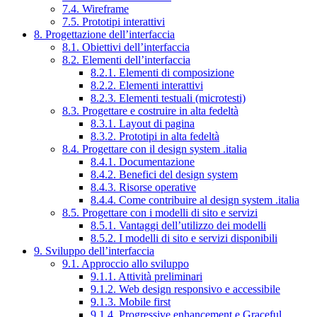
7.4. Wireframe
7.5. Prototipi interattivi
8. Progettazione dell’interfaccia
8.1. Obiettivi dell’interfaccia
8.2. Elementi dell’interfaccia
8.2.1. Elementi di composizione
8.2.2. Elementi interattivi
8.2.3. Elementi testuali (microtesti)
8.3. Progettare e costruire in alta fedeltà
8.3.1. Layout di pagina
8.3.2. Prototipi in alta fedeltà
8.4. Progettare con il design system .italia
8.4.1. Documentazione
8.4.2. Benefici del design system
8.4.3. Risorse operative
8.4.4. Come contribuire al design system .italia
8.5. Progettare con i modelli di sito e servizi
8.5.1. Vantaggi dell’utilizzo dei modelli
8.5.2. I modelli di sito e servizi disponibili
9. Sviluppo dell’interfaccia
9.1. Approccio allo sviluppo
9.1.1. Attività preliminari
9.1.2. Web design responsivo e accessibile
9.1.3. Mobile first
9.1.4. Progressive enhancement e Graceful