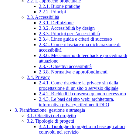
2.2. L’approccio progettuale
2.2.1. Buone pratiche
2.2.2. Principi
2.3. Accessibilità
2.3.1. Definizione
2.3.2. Accessibilità by design
2.3.3. Principi per l’accessibilità
2.3.4. Linee guida e criteri di successo
2.3.5. Come rilasciare una dichiarazione di
accessibilità
2.3.6. Meccanismo di feedback e procedura di
attuazione
2.3.7. Obiettivi accessibilità
2.3.8. Normativa e approfondimenti
2.4. Privacy
2.4.1. Come rispettare la privacy sin dalla
progettazione di un sito o servizio digitale
2.4.2. Richiedi il consenso quando necessario
2.4.3. Le basi del sito web: architettura,
informativa privacy, riferimenti DPO
3. Pianificazione, gestione e strategia
3.1. Obiettivi del progetto
3.2. Tipologie di progetti
3.2.1. Tipologie di progetto in base agli attori
coinvolti nel servizio