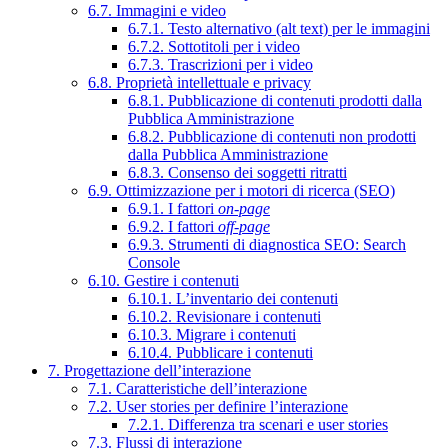
6.7. Immagini e video
6.7.1. Testo alternativo (alt text) per le immagini
6.7.2. Sottotitoli per i video
6.7.3. Trascrizioni per i video
6.8. Proprietà intellettuale e privacy
6.8.1. Pubblicazione di contenuti prodotti dalla
Pubblica Amministrazione
6.8.2. Pubblicazione di contenuti non prodotti
dalla Pubblica Amministrazione
6.8.3. Consenso dei soggetti ritratti
6.9. Ottimizzazione per i motori di ricerca (SEO)
6.9.1. I fattori
on-page
6.9.2. I fattori
off-page
6.9.3. Strumenti di diagnostica SEO: Search
Console
6.10. Gestire i contenuti
6.10.1. L’inventario dei contenuti
6.10.2. Revisionare i contenuti
6.10.3. Migrare i contenuti
6.10.4. Pubblicare i contenuti
7. Progettazione dell’interazione
7.1. Caratteristiche dell’interazione
7.2. User stories per definire l’interazione
7.2.1. Differenza tra scenari e user stories
7.3. Flussi di interazione