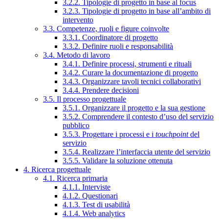
3.2.2. Tipologie di progetto in base al focus
3.2.3. Tipologie di progetto in base all’ambito di
intervento
3.3. Competenze, ruoli e figure coinvolte
3.3.1. Coordinatore di progetto
3.3.2. Definire ruoli e responsabilità
3.4. Metodo di lavoro
3.4.1. Definire processi, strumenti e rituali
3.4.2. Curare la documentazione di progetto
3.4.3. Organizzare tavoli tecnici collaborativi
3.4.4. Prendere decisioni
3.5. Il processo progettuale
3.5.1. Organizzare il progetto e la sua gestione
3.5.2. Comprendere il contesto d’uso del servizio
pubblico
3.5.3. Progettare i processi e i
touchpoint
del
servizio
3.5.4. Realizzare l’interfaccia utente del servizio
3.5.5. Validare la soluzione ottenuta
4. Ricerca progettuale
4.1. Ricerca primaria
4.1.1. Interviste
4.1.2. Questionari
4.1.3. Test di usabilità
4.1.4. Web analytics