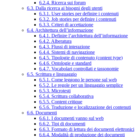
6.2.4. Ricerca sui forum
6.3. Dalla ricerca ai bisogni degli utenti
6.3.1. User stories per definire i contenuti
6.3.2. Job stories per definire i contenuti
6.3.3. Criteri di accettazione
6.4. Architettura dell’informazione
6.4.1. Definire l’architettura dell’informazione
6.4.2. Alberatura
6.4.3. Flussi di interazione
6.4.4. Sistemi di navigazione
6.4.5. Tipologie di contenuto (content type)
6.4.6. Ontologie e standard
6.4.7. Vocabolari controllati e tassonomie
6.5. Scrittura e linguaggio
6.5.1. Come leggono le persone sul web
6.5.2. Le regole per un linguaggio semplice
6.5.3. Microtesti
6.5.4. Scrittura collaborativa
6.5.5. Content critique
6.5.6. Traduzione e localizzazione dei contenuti
6.6. Documenti
6.6.1. I documenti vanno sul web
6.6.2. Tipi di documenti
6.6.3. Formato di lettura dei documenti elettronici
6.6.4. Modalità di produzione dei documenti