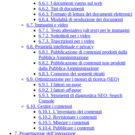
6.6.1. I documenti vanno sul web
6.6.2. Tipi di documenti
6.6.3. Formato di lettura dei documenti elettronici
6.6.4. Modalità di produzione dei documenti
6.7. Immagini e video
6.7.1. Testo alternativo (alt text) per le immagini
6.7.2. Sottotitoli per i video
6.7.3. Trascrizioni per i video
6.8. Proprietà intellettuale e privacy
6.8.1. Pubblicazione di contenuti prodotti dalla
Pubblica Amministrazione
6.8.2. Pubblicazione di contenuti non prodotti
dalla Pubblica Amministrazione
6.8.3. Consenso dei soggetti ritratti
6.9. Ottimizzazione per i motori di ricerca (SEO)
6.9.1. I fattori
on-page
6.9.2. I fattori
off-page
6.9.3. Strumenti di diagnostica SEO: Search
Console
6.10. Gestire i contenuti
6.10.1. L’inventario dei contenuti
6.10.2. Revisionare i contenuti
6.10.3. Migrare i contenuti
6.10.4. Pubblicare i contenuti
7. Progettazione dell’interazione