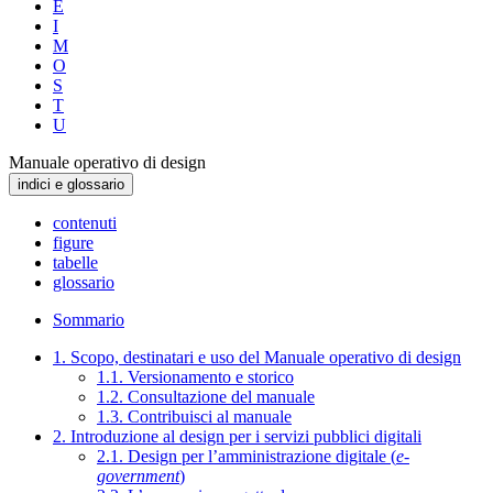
E
I
M
O
S
T
U
Manuale operativo di design
indici e glossario
contenuti
figure
tabelle
glossario
Sommario
1. Scopo, destinatari e uso del Manuale operativo di design
1.1. Versionamento e storico
1.2. Consultazione del manuale
1.3. Contribuisci al manuale
2. Introduzione al design per i servizi pubblici digitali
2.1. Design per l’amministrazione digitale (
e-
government
)