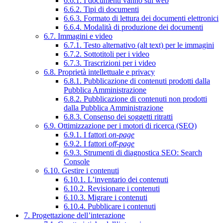
6.6.1. I documenti vanno sul web
6.6.2. Tipi di documenti
6.6.3. Formato di lettura dei documenti elettronici
6.6.4. Modalità di produzione dei documenti
6.7. Immagini e video
6.7.1. Testo alternativo (alt text) per le immagini
6.7.2. Sottotitoli per i video
6.7.3. Trascrizioni per i video
6.8. Proprietà intellettuale e privacy
6.8.1. Pubblicazione di contenuti prodotti dalla
Pubblica Amministrazione
6.8.2. Pubblicazione di contenuti non prodotti
dalla Pubblica Amministrazione
6.8.3. Consenso dei soggetti ritratti
6.9. Ottimizzazione per i motori di ricerca (SEO)
6.9.1. I fattori
on-page
6.9.2. I fattori
off-page
6.9.3. Strumenti di diagnostica SEO: Search
Console
6.10. Gestire i contenuti
6.10.1. L’inventario dei contenuti
6.10.2. Revisionare i contenuti
6.10.3. Migrare i contenuti
6.10.4. Pubblicare i contenuti
7. Progettazione dell’interazione