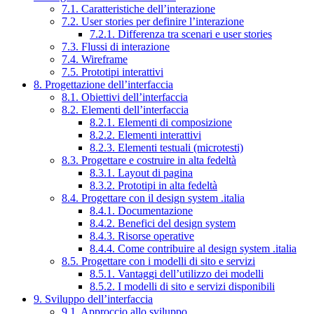
7.1. Caratteristiche dell’interazione
7.2. User stories per definire l’interazione
7.2.1. Differenza tra scenari e user stories
7.3. Flussi di interazione
7.4. Wireframe
7.5. Prototipi interattivi
8. Progettazione dell’interfaccia
8.1. Obiettivi dell’interfaccia
8.2. Elementi dell’interfaccia
8.2.1. Elementi di composizione
8.2.2. Elementi interattivi
8.2.3. Elementi testuali (microtesti)
8.3. Progettare e costruire in alta fedeltà
8.3.1. Layout di pagina
8.3.2. Prototipi in alta fedeltà
8.4. Progettare con il design system .italia
8.4.1. Documentazione
8.4.2. Benefici del design system
8.4.3. Risorse operative
8.4.4. Come contribuire al design system .italia
8.5. Progettare con i modelli di sito e servizi
8.5.1. Vantaggi dell’utilizzo dei modelli
8.5.2. I modelli di sito e servizi disponibili
9. Sviluppo dell’interfaccia
9.1. Approccio allo sviluppo