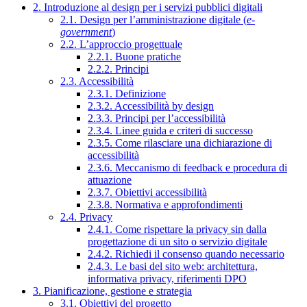
2. Introduzione al design per i servizi pubblici digitali
2.1. Design per l’amministrazione digitale (
e-
government
)
2.2. L’approccio progettuale
2.2.1. Buone pratiche
2.2.2. Principi
2.3. Accessibilità
2.3.1. Definizione
2.3.2. Accessibilità by design
2.3.3. Principi per l’accessibilità
2.3.4. Linee guida e criteri di successo
2.3.5. Come rilasciare una dichiarazione di
accessibilità
2.3.6. Meccanismo di feedback e procedura di
attuazione
2.3.7. Obiettivi accessibilità
2.3.8. Normativa e approfondimenti
2.4. Privacy
2.4.1. Come rispettare la privacy sin dalla
progettazione di un sito o servizio digitale
2.4.2. Richiedi il consenso quando necessario
2.4.3. Le basi del sito web: architettura,
informativa privacy, riferimenti DPO
3. Pianificazione, gestione e strategia
3.1. Obiettivi del progetto