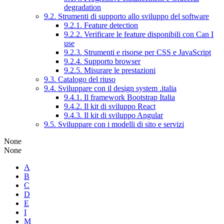
degradation
9.2. Strumenti di supporto allo sviluppo del software
9.2.1. Feature detection
9.2.2. Verificare le feature disponibili con Can I
use
9.2.3. Strumenti e risorse per CSS e JavaScript
9.2.4. Supporto browser
9.2.5. Misurare le prestazioni
9.3. Catalogo del riuso
9.4. Sviluppare con il design system .italia
9.4.1. Il framework Bootstrap Italia
9.4.2. Il kit di sviluppo React
9.4.3. Il kit di sviluppo Angular
9.5. Sviluppare con i modelli di sito e servizi
None
None
A
B
C
D
E
I
M