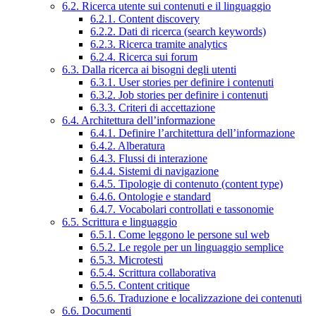
6.2. Ricerca utente sui contenuti e il linguaggio
6.2.1. Content discovery
6.2.2. Dati di ricerca (search keywords)
6.2.3. Ricerca tramite analytics
6.2.4. Ricerca sui forum
6.3. Dalla ricerca ai bisogni degli utenti
6.3.1. User stories per definire i contenuti
6.3.2. Job stories per definire i contenuti
6.3.3. Criteri di accettazione
6.4. Architettura dell’informazione
6.4.1. Definire l’architettura dell’informazione
6.4.2. Alberatura
6.4.3. Flussi di interazione
6.4.4. Sistemi di navigazione
6.4.5. Tipologie di contenuto (content type)
6.4.6. Ontologie e standard
6.4.7. Vocabolari controllati e tassonomie
6.5. Scrittura e linguaggio
6.5.1. Come leggono le persone sul web
6.5.2. Le regole per un linguaggio semplice
6.5.3. Microtesti
6.5.4. Scrittura collaborativa
6.5.5. Content critique
6.5.6. Traduzione e localizzazione dei contenuti
6.6. Documenti