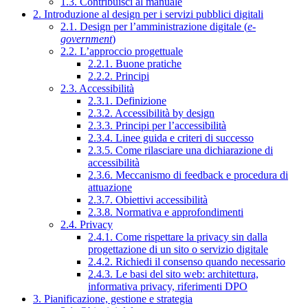
1.3. Contribuisci al manuale
2. Introduzione al design per i servizi pubblici digitali
2.1. Design per l’amministrazione digitale (
e-
government
)
2.2. L’approccio progettuale
2.2.1. Buone pratiche
2.2.2. Principi
2.3. Accessibilità
2.3.1. Definizione
2.3.2. Accessibilità by design
2.3.3. Principi per l’accessibilità
2.3.4. Linee guida e criteri di successo
2.3.5. Come rilasciare una dichiarazione di
accessibilità
2.3.6. Meccanismo di feedback e procedura di
attuazione
2.3.7. Obiettivi accessibilità
2.3.8. Normativa e approfondimenti
2.4. Privacy
2.4.1. Come rispettare la privacy sin dalla
progettazione di un sito o servizio digitale
2.4.2. Richiedi il consenso quando necessario
2.4.3. Le basi del sito web: architettura,
informativa privacy, riferimenti DPO
3. Pianificazione, gestione e strategia