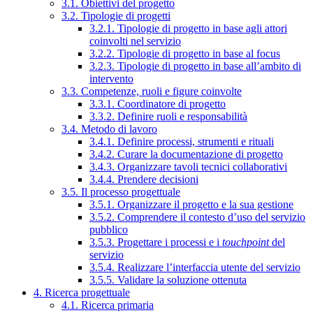
3.1. Obiettivi del progetto
3.2. Tipologie di progetti
3.2.1. Tipologie di progetto in base agli attori
coinvolti nel servizio
3.2.2. Tipologie di progetto in base al focus
3.2.3. Tipologie di progetto in base all’ambito di
intervento
3.3. Competenze, ruoli e figure coinvolte
3.3.1. Coordinatore di progetto
3.3.2. Definire ruoli e responsabilità
3.4. Metodo di lavoro
3.4.1. Definire processi, strumenti e rituali
3.4.2. Curare la documentazione di progetto
3.4.3. Organizzare tavoli tecnici collaborativi
3.4.4. Prendere decisioni
3.5. Il processo progettuale
3.5.1. Organizzare il progetto e la sua gestione
3.5.2. Comprendere il contesto d’uso del servizio
pubblico
3.5.3. Progettare i processi e i
touchpoint
del
servizio
3.5.4. Realizzare l’interfaccia utente del servizio
3.5.5. Validare la soluzione ottenuta
4. Ricerca progettuale
4.1. Ricerca primaria