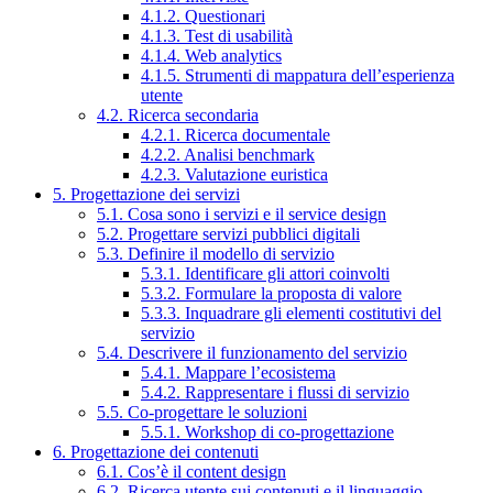
4.1.2. Questionari
4.1.3. Test di usabilità
4.1.4. Web analytics
4.1.5. Strumenti di mappatura dell’esperienza
utente
4.2. Ricerca secondaria
4.2.1. Ricerca documentale
4.2.2. Analisi benchmark
4.2.3. Valutazione euristica
5. Progettazione dei servizi
5.1. Cosa sono i servizi e il service design
5.2. Progettare servizi pubblici digitali
5.3. Definire il modello di servizio
5.3.1. Identificare gli attori coinvolti
5.3.2. Formulare la proposta di valore
5.3.3. Inquadrare gli elementi costitutivi del
servizio
5.4. Descrivere il funzionamento del servizio
5.4.1. Mappare l’ecosistema
5.4.2. Rappresentare i flussi di servizio
5.5. Co-progettare le soluzioni
5.5.1. Workshop di co-progettazione
6. Progettazione dei contenuti
6.1. Cos’è il content design
6.2. Ricerca utente sui contenuti e il linguaggio