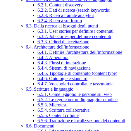
6.2.1. Content discovery
6.2.2. Dati di ricerca (search keywords)
6.2.3. Ricerca tramite analytics
6.2.4. Ricerca sui forum
6.3. Dalla ricerca ai bisogni degli utenti
6.3.1. User stories per definire i contenuti
6.3.2. Job stories per definire i contenuti
6.3.3. Criteri di accettazione
6.4. Architettura dell’informazione
6.4.1. Definire l’architettura dell’informazione
6.4.2. Alberatura
6.4.3. Flussi di interazione
6.4.4. Sistemi di navigazione
6.4.5. Tipologie di contenuto (content type)
6.4.6. Ontologie e standard
6.4.7. Vocabolari controllati e tassonomie
6.5. Scrittura e linguaggio
6.5.1. Come leggono le persone sul web
6.5.2. Le regole per un linguaggio semplice
6.5.3. Microtesti
6.5.4. Scrittura collaborativa
6.5.5. Content critique
6.5.6. Traduzione e localizzazione dei contenuti
6.6. Documenti