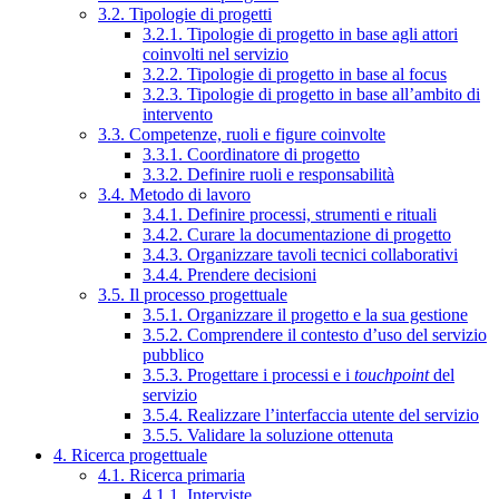
3.2. Tipologie di progetti
3.2.1. Tipologie di progetto in base agli attori
coinvolti nel servizio
3.2.2. Tipologie di progetto in base al focus
3.2.3. Tipologie di progetto in base all’ambito di
intervento
3.3. Competenze, ruoli e figure coinvolte
3.3.1. Coordinatore di progetto
3.3.2. Definire ruoli e responsabilità
3.4. Metodo di lavoro
3.4.1. Definire processi, strumenti e rituali
3.4.2. Curare la documentazione di progetto
3.4.3. Organizzare tavoli tecnici collaborativi
3.4.4. Prendere decisioni
3.5. Il processo progettuale
3.5.1. Organizzare il progetto e la sua gestione
3.5.2. Comprendere il contesto d’uso del servizio
pubblico
3.5.3. Progettare i processi e i
touchpoint
del
servizio
3.5.4. Realizzare l’interfaccia utente del servizio
3.5.5. Validare la soluzione ottenuta
4. Ricerca progettuale
4.1. Ricerca primaria
4.1.1. Interviste