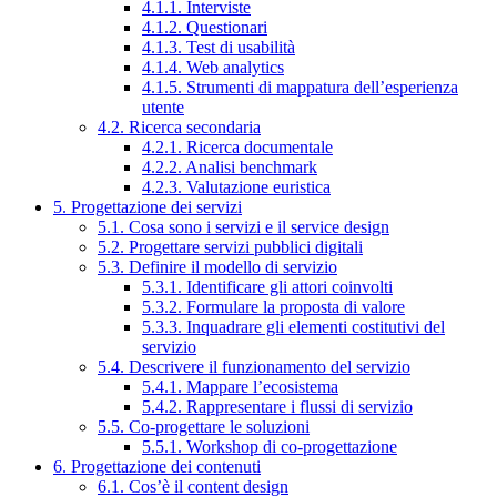
4.1.1. Interviste
4.1.2. Questionari
4.1.3. Test di usabilità
4.1.4. Web analytics
4.1.5. Strumenti di mappatura dell’esperienza
utente
4.2. Ricerca secondaria
4.2.1. Ricerca documentale
4.2.2. Analisi benchmark
4.2.3. Valutazione euristica
5. Progettazione dei servizi
5.1. Cosa sono i servizi e il service design
5.2. Progettare servizi pubblici digitali
5.3. Definire il modello di servizio
5.3.1. Identificare gli attori coinvolti
5.3.2. Formulare la proposta di valore
5.3.3. Inquadrare gli elementi costitutivi del
servizio
5.4. Descrivere il funzionamento del servizio
5.4.1. Mappare l’ecosistema
5.4.2. Rappresentare i flussi di servizio
5.5. Co-progettare le soluzioni
5.5.1. Workshop di co-progettazione
6. Progettazione dei contenuti
6.1. Cos’è il content design