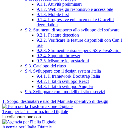
9.1.1. Attività preliminari
9.1.2. Web design responsivo e accessibile
9.1.3. Mobile first
9.1.4. Progressive enhancement e Graceful
degradation
9.2. Strumenti di supporto allo sviluppo del software
9.2.1. Feature detection
9.2.2. Verificare le feature disponibili con Can I
use
9.2.3. Strumenti e risorse per CSS e JavaScript
9.2.4. Supporto browser
9.2.5. Misurare le prestazioni
9.3. Catalogo del riuso
9.4. Sviluppare con il design system .italia
9.4.1. Il framework Bootstrap Italia
9.4.2. Il kit di sviluppo React
9.4.3. Il kit di sviluppo Angular
9.5. Sviluppare con i modelli di sito e servizi
1. Scopo, destinatari e uso del Manuale operativo di design
Team per la Trasformazione Digitale
in collaborazione con
Agenzia per l'Italia Digitale