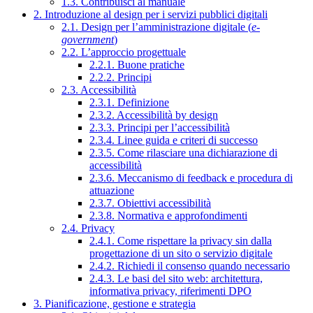
1.3. Contribuisci al manuale
2. Introduzione al design per i servizi pubblici digitali
2.1. Design per l’amministrazione digitale (
e-
government
)
2.2. L’approccio progettuale
2.2.1. Buone pratiche
2.2.2. Principi
2.3. Accessibilità
2.3.1. Definizione
2.3.2. Accessibilità by design
2.3.3. Principi per l’accessibilità
2.3.4. Linee guida e criteri di successo
2.3.5. Come rilasciare una dichiarazione di
accessibilità
2.3.6. Meccanismo di feedback e procedura di
attuazione
2.3.7. Obiettivi accessibilità
2.3.8. Normativa e approfondimenti
2.4. Privacy
2.4.1. Come rispettare la privacy sin dalla
progettazione di un sito o servizio digitale
2.4.2. Richiedi il consenso quando necessario
2.4.3. Le basi del sito web: architettura,
informativa privacy, riferimenti DPO
3. Pianificazione, gestione e strategia