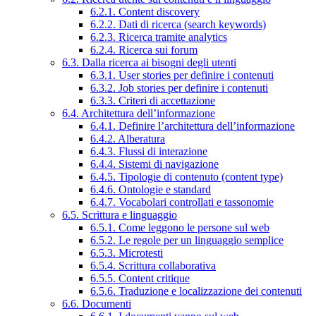
6.2.1. Content discovery
6.2.2. Dati di ricerca (search keywords)
6.2.3. Ricerca tramite analytics
6.2.4. Ricerca sui forum
6.3. Dalla ricerca ai bisogni degli utenti
6.3.1. User stories per definire i contenuti
6.3.2. Job stories per definire i contenuti
6.3.3. Criteri di accettazione
6.4. Architettura dell’informazione
6.4.1. Definire l’architettura dell’informazione
6.4.2. Alberatura
6.4.3. Flussi di interazione
6.4.4. Sistemi di navigazione
6.4.5. Tipologie di contenuto (content type)
6.4.6. Ontologie e standard
6.4.7. Vocabolari controllati e tassonomie
6.5. Scrittura e linguaggio
6.5.1. Come leggono le persone sul web
6.5.2. Le regole per un linguaggio semplice
6.5.3. Microtesti
6.5.4. Scrittura collaborativa
6.5.5. Content critique
6.5.6. Traduzione e localizzazione dei contenuti
6.6. Documenti