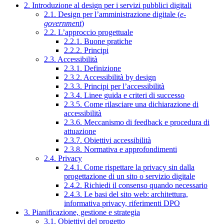
2. Introduzione al design per i servizi pubblici digitali
2.1. Design per l’amministrazione digitale (
e-
government
)
2.2. L’approccio progettuale
2.2.1. Buone pratiche
2.2.2. Principi
2.3. Accessibilità
2.3.1. Definizione
2.3.2. Accessibilità by design
2.3.3. Principi per l’accessibilità
2.3.4. Linee guida e criteri di successo
2.3.5. Come rilasciare una dichiarazione di
accessibilità
2.3.6. Meccanismo di feedback e procedura di
attuazione
2.3.7. Obiettivi accessibilità
2.3.8. Normativa e approfondimenti
2.4. Privacy
2.4.1. Come rispettare la privacy sin dalla
progettazione di un sito o servizio digitale
2.4.2. Richiedi il consenso quando necessario
2.4.3. Le basi del sito web: architettura,
informativa privacy, riferimenti DPO
3. Pianificazione, gestione e strategia
3.1. Obiettivi del progetto