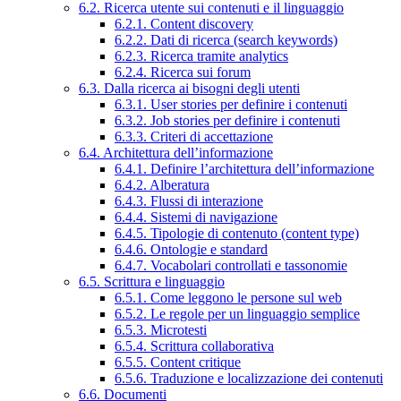
6.2. Ricerca utente sui contenuti e il linguaggio
6.2.1. Content discovery
6.2.2. Dati di ricerca (search keywords)
6.2.3. Ricerca tramite analytics
6.2.4. Ricerca sui forum
6.3. Dalla ricerca ai bisogni degli utenti
6.3.1. User stories per definire i contenuti
6.3.2. Job stories per definire i contenuti
6.3.3. Criteri di accettazione
6.4. Architettura dell’informazione
6.4.1. Definire l’architettura dell’informazione
6.4.2. Alberatura
6.4.3. Flussi di interazione
6.4.4. Sistemi di navigazione
6.4.5. Tipologie di contenuto (content type)
6.4.6. Ontologie e standard
6.4.7. Vocabolari controllati e tassonomie
6.5. Scrittura e linguaggio
6.5.1. Come leggono le persone sul web
6.5.2. Le regole per un linguaggio semplice
6.5.3. Microtesti
6.5.4. Scrittura collaborativa
6.5.5. Content critique
6.5.6. Traduzione e localizzazione dei contenuti
6.6. Documenti