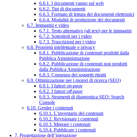
6.6.1. I documenti vanno sul web
6.6.2. Tipi di documenti
6.6.3. Formato di lettura dei documenti elettronici
6.6.4. Modalità di produzione dei documenti
6.7. Immagini e video
6.7.1. Testo alternativo (alt text) per le immagini
6.7.2. Sottotitoli per i video
6.7.3. Trascrizioni per i video
6.8. Proprietà intellettuale e privacy
6.8.1. Pubblicazione di contenuti prodotti dalla
Pubblica Amministrazione
6.8.2. Pubblicazione di contenuti non prodotti
dalla Pubblica Amministrazione
6.8.3. Consenso dei soggetti ritratti
6.9. Ottimizzazione per i motori di ricerca (SEO)
6.9.1. I fattori
on-page
6.9.2. I fattori
off-page
6.9.3. Strumenti di diagnostica SEO: Search
Console
6.10. Gestire i contenuti
6.10.1. L’inventario dei contenuti
6.10.2. Revisionare i contenuti
6.10.3. Migrare i contenuti
6.10.4. Pubblicare i contenuti
7. Progettazione dell’interazione