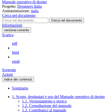
Manuale operativo di design
Progetto:
Designers Italia
Amministrazione:
italia
Cerca nel documento
Cerca nel documento
Informazioni
versione-corrente
Scarica
pdf
html
epub
Sorgente
Azioni
indice dei contenuti
Sommario
1. Scopo, destinatari e uso del Manuale operativo di design
1.1. Versionamento e storico
1.2. Consultazione del manuale
1.3. Contribuisci al manuale