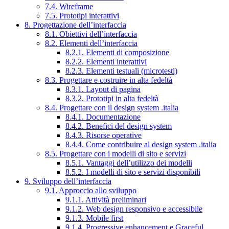
7.4. Wireframe
7.5. Prototipi interattivi
8. Progettazione dell’interfaccia
8.1. Obiettivi dell’interfaccia
8.2. Elementi dell’interfaccia
8.2.1. Elementi di composizione
8.2.2. Elementi interattivi
8.2.3. Elementi testuali (microtesti)
8.3. Progettare e costruire in alta fedeltà
8.3.1. Layout di pagina
8.3.2. Prototipi in alta fedeltà
8.4. Progettare con il design system .italia
8.4.1. Documentazione
8.4.2. Benefici del design system
8.4.3. Risorse operative
8.4.4. Come contribuire al design system .italia
8.5. Progettare con i modelli di sito e servizi
8.5.1. Vantaggi dell’utilizzo dei modelli
8.5.2. I modelli di sito e servizi disponibili
9. Sviluppo dell’interfaccia
9.1. Approccio allo sviluppo
9.1.1. Attività preliminari
9.1.2. Web design responsivo e accessibile
9.1.3. Mobile first
9.1.4. Progressive enhancement e Graceful