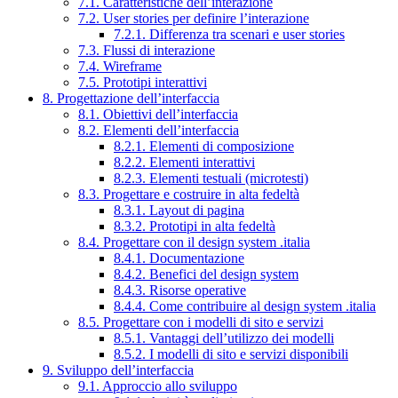
7.1. Caratteristiche dell’interazione
7.2. User stories per definire l’interazione
7.2.1. Differenza tra scenari e user stories
7.3. Flussi di interazione
7.4. Wireframe
7.5. Prototipi interattivi
8. Progettazione dell’interfaccia
8.1. Obiettivi dell’interfaccia
8.2. Elementi dell’interfaccia
8.2.1. Elementi di composizione
8.2.2. Elementi interattivi
8.2.3. Elementi testuali (microtesti)
8.3. Progettare e costruire in alta fedeltà
8.3.1. Layout di pagina
8.3.2. Prototipi in alta fedeltà
8.4. Progettare con il design system .italia
8.4.1. Documentazione
8.4.2. Benefici del design system
8.4.3. Risorse operative
8.4.4. Come contribuire al design system .italia
8.5. Progettare con i modelli di sito e servizi
8.5.1. Vantaggi dell’utilizzo dei modelli
8.5.2. I modelli di sito e servizi disponibili
9. Sviluppo dell’interfaccia
9.1. Approccio allo sviluppo