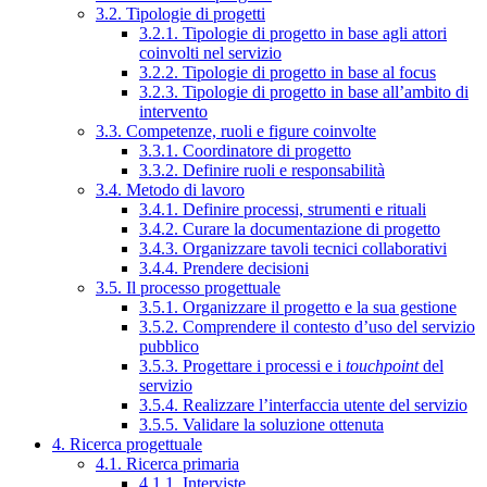
3.2. Tipologie di progetti
3.2.1. Tipologie di progetto in base agli attori
coinvolti nel servizio
3.2.2. Tipologie di progetto in base al focus
3.2.3. Tipologie di progetto in base all’ambito di
intervento
3.3. Competenze, ruoli e figure coinvolte
3.3.1. Coordinatore di progetto
3.3.2. Definire ruoli e responsabilità
3.4. Metodo di lavoro
3.4.1. Definire processi, strumenti e rituali
3.4.2. Curare la documentazione di progetto
3.4.3. Organizzare tavoli tecnici collaborativi
3.4.4. Prendere decisioni
3.5. Il processo progettuale
3.5.1. Organizzare il progetto e la sua gestione
3.5.2. Comprendere il contesto d’uso del servizio
pubblico
3.5.3. Progettare i processi e i
touchpoint
del
servizio
3.5.4. Realizzare l’interfaccia utente del servizio
3.5.5. Validare la soluzione ottenuta
4. Ricerca progettuale
4.1. Ricerca primaria
4.1.1. Interviste