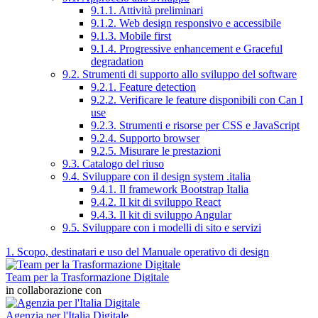
9.1.1. Attività preliminari
9.1.2. Web design responsivo e accessibile
9.1.3. Mobile first
9.1.4. Progressive enhancement e Graceful
degradation
9.2. Strumenti di supporto allo sviluppo del software
9.2.1. Feature detection
9.2.2. Verificare le feature disponibili con Can I
use
9.2.3. Strumenti e risorse per CSS e JavaScript
9.2.4. Supporto browser
9.2.5. Misurare le prestazioni
9.3. Catalogo del riuso
9.4. Sviluppare con il design system .italia
9.4.1. Il framework Bootstrap Italia
9.4.2. Il kit di sviluppo React
9.4.3. Il kit di sviluppo Angular
9.5. Sviluppare con i modelli di sito e servizi
1. Scopo, destinatari e uso del Manuale operativo di design
Team per la Trasformazione Digitale
in collaborazione con
Agenzia per l'Italia Digitale