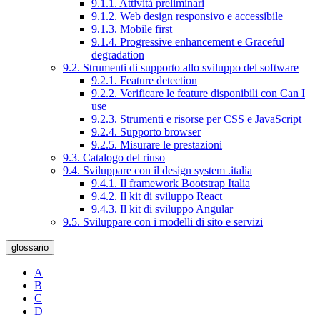
9.1.1. Attività preliminari
9.1.2. Web design responsivo e accessibile
9.1.3. Mobile first
9.1.4. Progressive enhancement e Graceful
degradation
9.2. Strumenti di supporto allo sviluppo del software
9.2.1. Feature detection
9.2.2. Verificare le feature disponibili con Can I
use
9.2.3. Strumenti e risorse per CSS e JavaScript
9.2.4. Supporto browser
9.2.5. Misurare le prestazioni
9.3. Catalogo del riuso
9.4. Sviluppare con il design system .italia
9.4.1. Il framework Bootstrap Italia
9.4.2. Il kit di sviluppo React
9.4.3. Il kit di sviluppo Angular
9.5. Sviluppare con i modelli di sito e servizi
glossario
A
B
C
D