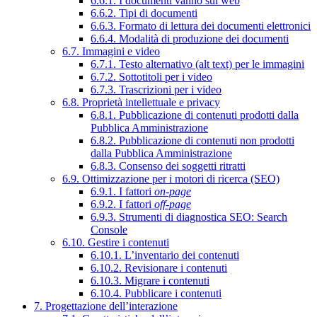
6.6.1. I documenti vanno sul web
6.6.2. Tipi di documenti
6.6.3. Formato di lettura dei documenti elettronici
6.6.4. Modalità di produzione dei documenti
6.7. Immagini e video
6.7.1. Testo alternativo (alt text) per le immagini
6.7.2. Sottotitoli per i video
6.7.3. Trascrizioni per i video
6.8. Proprietà intellettuale e privacy
6.8.1. Pubblicazione di contenuti prodotti dalla
Pubblica Amministrazione
6.8.2. Pubblicazione di contenuti non prodotti
dalla Pubblica Amministrazione
6.8.3. Consenso dei soggetti ritratti
6.9. Ottimizzazione per i motori di ricerca (SEO)
6.9.1. I fattori
on-page
6.9.2. I fattori
off-page
6.9.3. Strumenti di diagnostica SEO: Search
Console
6.10. Gestire i contenuti
6.10.1. L’inventario dei contenuti
6.10.2. Revisionare i contenuti
6.10.3. Migrare i contenuti
6.10.4. Pubblicare i contenuti
7. Progettazione dell’interazione