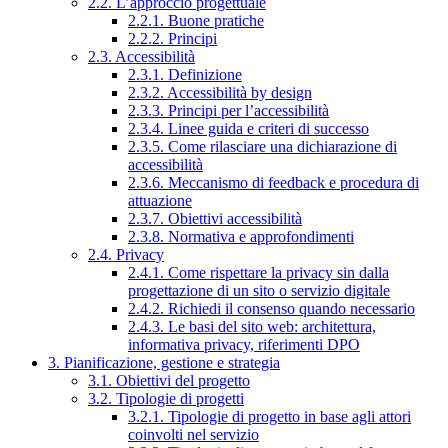
2.2. L’approccio progettuale
2.2.1. Buone pratiche
2.2.2. Principi
2.3. Accessibilità
2.3.1. Definizione
2.3.2. Accessibilità by design
2.3.3. Principi per l’accessibilità
2.3.4. Linee guida e criteri di successo
2.3.5. Come rilasciare una dichiarazione di
accessibilità
2.3.6. Meccanismo di feedback e procedura di
attuazione
2.3.7. Obiettivi accessibilità
2.3.8. Normativa e approfondimenti
2.4. Privacy
2.4.1. Come rispettare la privacy sin dalla
progettazione di un sito o servizio digitale
2.4.2. Richiedi il consenso quando necessario
2.4.3. Le basi del sito web: architettura,
informativa privacy, riferimenti DPO
3. Pianificazione, gestione e strategia
3.1. Obiettivi del progetto
3.2. Tipologie di progetti
3.2.1. Tipologie di progetto in base agli attori
coinvolti nel servizio