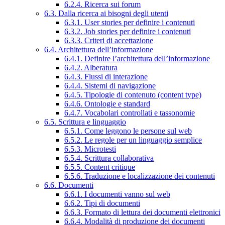
6.2.4. Ricerca sui forum
6.3. Dalla ricerca ai bisogni degli utenti
6.3.1. User stories per definire i contenuti
6.3.2. Job stories per definire i contenuti
6.3.3. Criteri di accettazione
6.4. Architettura dell’informazione
6.4.1. Definire l’architettura dell’informazione
6.4.2. Alberatura
6.4.3. Flussi di interazione
6.4.4. Sistemi di navigazione
6.4.5. Tipologie di contenuto (content type)
6.4.6. Ontologie e standard
6.4.7. Vocabolari controllati e tassonomie
6.5. Scrittura e linguaggio
6.5.1. Come leggono le persone sul web
6.5.2. Le regole per un linguaggio semplice
6.5.3. Microtesti
6.5.4. Scrittura collaborativa
6.5.5. Content critique
6.5.6. Traduzione e localizzazione dei contenuti
6.6. Documenti
6.6.1. I documenti vanno sul web
6.6.2. Tipi di documenti
6.6.3. Formato di lettura dei documenti elettronici
6.6.4. Modalità di produzione dei documenti