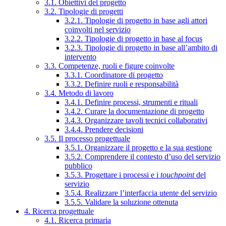
3.1. Obiettivi del progetto
3.2. Tipologie di progetti
3.2.1. Tipologie di progetto in base agli attori
coinvolti nel servizio
3.2.2. Tipologie di progetto in base al focus
3.2.3. Tipologie di progetto in base all’ambito di
intervento
3.3. Competenze, ruoli e figure coinvolte
3.3.1. Coordinatore di progetto
3.3.2. Definire ruoli e responsabilità
3.4. Metodo di lavoro
3.4.1. Definire processi, strumenti e rituali
3.4.2. Curare la documentazione di progetto
3.4.3. Organizzare tavoli tecnici collaborativi
3.4.4. Prendere decisioni
3.5. Il processo progettuale
3.5.1. Organizzare il progetto e la sua gestione
3.5.2. Comprendere il contesto d’uso del servizio
pubblico
3.5.3. Progettare i processi e i
touchpoint
del
servizio
3.5.4. Realizzare l’interfaccia utente del servizio
3.5.5. Validare la soluzione ottenuta
4. Ricerca progettuale
4.1. Ricerca primaria