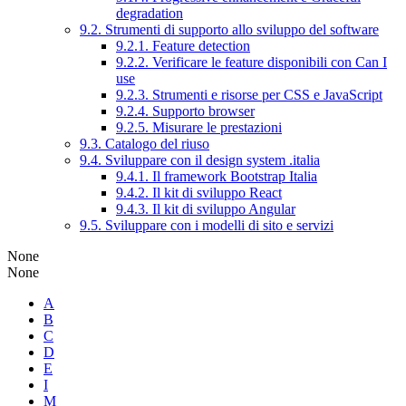
degradation
9.2. Strumenti di supporto allo sviluppo del software
9.2.1. Feature detection
9.2.2. Verificare le feature disponibili con Can I
use
9.2.3. Strumenti e risorse per CSS e JavaScript
9.2.4. Supporto browser
9.2.5. Misurare le prestazioni
9.3. Catalogo del riuso
9.4. Sviluppare con il design system .italia
9.4.1. Il framework Bootstrap Italia
9.4.2. Il kit di sviluppo React
9.4.3. Il kit di sviluppo Angular
9.5. Sviluppare con i modelli di sito e servizi
None
None
A
B
C
D
E
I
M