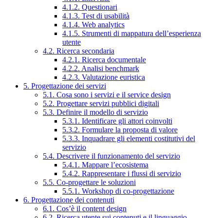
4.1.2. Questionari
4.1.3. Test di usabilità
4.1.4. Web analytics
4.1.5. Strumenti di mappatura dell’esperienza
utente
4.2. Ricerca secondaria
4.2.1. Ricerca documentale
4.2.2. Analisi benchmark
4.2.3. Valutazione euristica
5. Progettazione dei servizi
5.1. Cosa sono i servizi e il service design
5.2. Progettare servizi pubblici digitali
5.3. Definire il modello di servizio
5.3.1. Identificare gli attori coinvolti
5.3.2. Formulare la proposta di valore
5.3.3. Inquadrare gli elementi costitutivi del
servizio
5.4. Descrivere il funzionamento del servizio
5.4.1. Mappare l’ecosistema
5.4.2. Rappresentare i flussi di servizio
5.5. Co-progettare le soluzioni
5.5.1. Workshop di co-progettazione
6. Progettazione dei contenuti
6.1. Cos’è il content design
6.2. Ricerca utente sui contenuti e il linguaggio