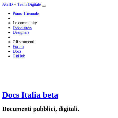
AGID
+
Team Digitale
Piano Triennale
Le community
Developers
Designers
Gli strumenti
Forum
Docs
GitHub
Docs Italia
beta
Documenti pubblici, digitali.