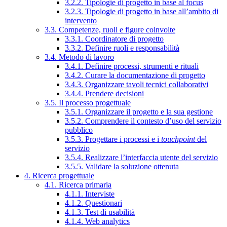
3.2.2. Tipologie di progetto in base al focus
3.2.3. Tipologie di progetto in base all’ambito di
intervento
3.3. Competenze, ruoli e figure coinvolte
3.3.1. Coordinatore di progetto
3.3.2. Definire ruoli e responsabilità
3.4. Metodo di lavoro
3.4.1. Definire processi, strumenti e rituali
3.4.2. Curare la documentazione di progetto
3.4.3. Organizzare tavoli tecnici collaborativi
3.4.4. Prendere decisioni
3.5. Il processo progettuale
3.5.1. Organizzare il progetto e la sua gestione
3.5.2. Comprendere il contesto d’uso del servizio
pubblico
3.5.3. Progettare i processi e i
touchpoint
del
servizio
3.5.4. Realizzare l’interfaccia utente del servizio
3.5.5. Validare la soluzione ottenuta
4. Ricerca progettuale
4.1. Ricerca primaria
4.1.1. Interviste
4.1.2. Questionari
4.1.3. Test di usabilità
4.1.4. Web analytics