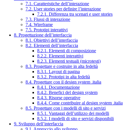
7.1. Caratteristiche dell’interazione
7.2. User stories per definire l’interazione
7.2.1. Differenza tra scenari e user stories
7.3. Flussi di interazione
7.4. Wireframe
7.5. Prototipi interattivi
8. Progettazione dell’interfaccia
8.1. Obiettivi dell’interfaccia
8.2. Elementi dell’interfaccia
8.2.1. Elementi di composizione
8.2.2. Elementi interattivi
8.2.3. Elementi testuali (microtesti)
8.3. Progettare e costruire in alta fedeltà
8.3.1. Layout di pagina
8.3.2. Prototipi in alta fedeltà
8.4. Progettare con il design system .italia
8.4.1. Documentazione
8.4.2. Benefici del design system
8.4.3. Risorse operative
8.4.4. Come contribuire al design system .italia
8.5. Progettare con i modelli di sito e servizi
8.5.1. Vantaggi dell’utilizzo dei modelli
8.5.2. I modelli di sito e servizi disponibili
9. Sviluppo dell’interfaccia
9.1. Approccio allo sviluppo