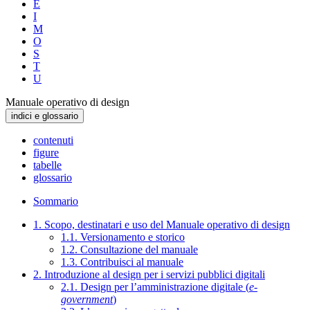
E
I
M
O
S
T
U
Manuale operativo di design
indici e glossario
contenuti
figure
tabelle
glossario
Sommario
1. Scopo, destinatari e uso del Manuale operativo di design
1.1. Versionamento e storico
1.2. Consultazione del manuale
1.3. Contribuisci al manuale
2. Introduzione al design per i servizi pubblici digitali
2.1. Design per l’amministrazione digitale (
e-
government
)