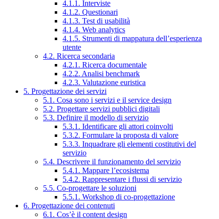
4.1.1. Interviste
4.1.2. Questionari
4.1.3. Test di usabilità
4.1.4. Web analytics
4.1.5. Strumenti di mappatura dell’esperienza
utente
4.2. Ricerca secondaria
4.2.1. Ricerca documentale
4.2.2. Analisi benchmark
4.2.3. Valutazione euristica
5. Progettazione dei servizi
5.1. Cosa sono i servizi e il service design
5.2. Progettare servizi pubblici digitali
5.3. Definire il modello di servizio
5.3.1. Identificare gli attori coinvolti
5.3.2. Formulare la proposta di valore
5.3.3. Inquadrare gli elementi costitutivi del
servizio
5.4. Descrivere il funzionamento del servizio
5.4.1. Mappare l’ecosistema
5.4.2. Rappresentare i flussi di servizio
5.5. Co-progettare le soluzioni
5.5.1. Workshop di co-progettazione
6. Progettazione dei contenuti
6.1. Cos’è il content design