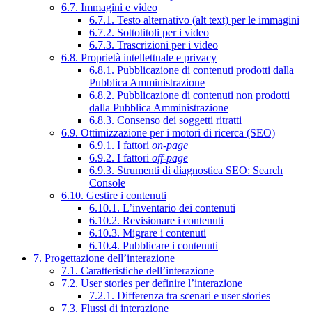
6.7. Immagini e video
6.7.1. Testo alternativo (alt text) per le immagini
6.7.2. Sottotitoli per i video
6.7.3. Trascrizioni per i video
6.8. Proprietà intellettuale e privacy
6.8.1. Pubblicazione di contenuti prodotti dalla
Pubblica Amministrazione
6.8.2. Pubblicazione di contenuti non prodotti
dalla Pubblica Amministrazione
6.8.3. Consenso dei soggetti ritratti
6.9. Ottimizzazione per i motori di ricerca (SEO)
6.9.1. I fattori
on-page
6.9.2. I fattori
off-page
6.9.3. Strumenti di diagnostica SEO: Search
Console
6.10. Gestire i contenuti
6.10.1. L’inventario dei contenuti
6.10.2. Revisionare i contenuti
6.10.3. Migrare i contenuti
6.10.4. Pubblicare i contenuti
7. Progettazione dell’interazione
7.1. Caratteristiche dell’interazione
7.2. User stories per definire l’interazione
7.2.1. Differenza tra scenari e user stories
7.3. Flussi di interazione