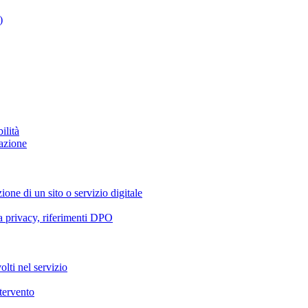
)
ilità
azione
ione di un sito o servizio digitale
va privacy, riferimenti DPO
olti nel servizio
ntervento