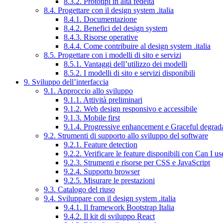
8.3.2. Prototipi in alta fedeltà
8.4. Progettare con il design system .italia
8.4.1. Documentazione
8.4.2. Benefici del design system
8.4.3. Risorse operative
8.4.4. Come contribuire al design system .italia
8.5. Progettare con i modelli di sito e servizi
8.5.1. Vantaggi dell’utilizzo dei modelli
8.5.2. I modelli di sito e servizi disponibili
9. Sviluppo dell’interfaccia
9.1. Approccio allo sviluppo
9.1.1. Attività preliminari
9.1.2. Web design responsivo e accessibile
9.1.3. Mobile first
9.1.4. Progressive enhancement e Graceful degrad
9.2. Strumenti di supporto allo sviluppo del software
9.2.1. Feature detection
9.2.2. Verificare le feature disponibili con Can I us
9.2.3. Strumenti e risorse per CSS e JavaScript
9.2.4. Supporto browser
9.2.5. Misurare le prestazioni
9.3. Catalogo del riuso
9.4. Sviluppare con il design system .italia
9.4.1. Il framework Bootstrap Italia
9.4.2. Il kit di sviluppo React