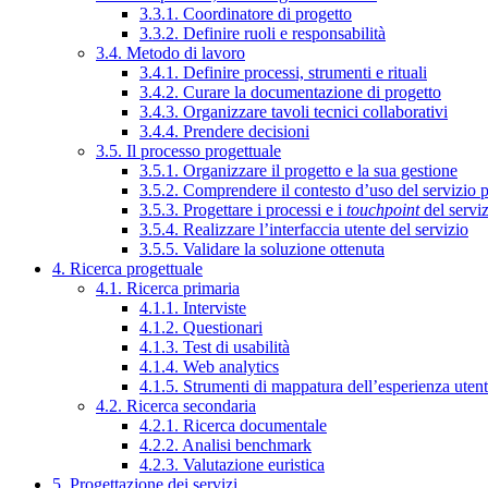
3.3.1. Coordinatore di progetto
3.3.2. Definire ruoli e responsabilità
3.4. Metodo di lavoro
3.4.1. Definire processi, strumenti e rituali
3.4.2. Curare la documentazione di progetto
3.4.3. Organizzare tavoli tecnici collaborativi
3.4.4. Prendere decisioni
3.5. Il processo progettuale
3.5.1. Organizzare il progetto e la sua gestione
3.5.2. Comprendere il contesto d’uso del servizio 
3.5.3. Progettare i processi e i
touchpoint
del servi
3.5.4. Realizzare l’interfaccia utente del servizio
3.5.5. Validare la soluzione ottenuta
4. Ricerca progettuale
4.1. Ricerca primaria
4.1.1. Interviste
4.1.2. Questionari
4.1.3. Test di usabilità
4.1.4. Web analytics
4.1.5. Strumenti di mappatura dell’esperienza uten
4.2. Ricerca secondaria
4.2.1. Ricerca documentale
4.2.2. Analisi benchmark
4.2.3. Valutazione euristica
5. Progettazione dei servizi