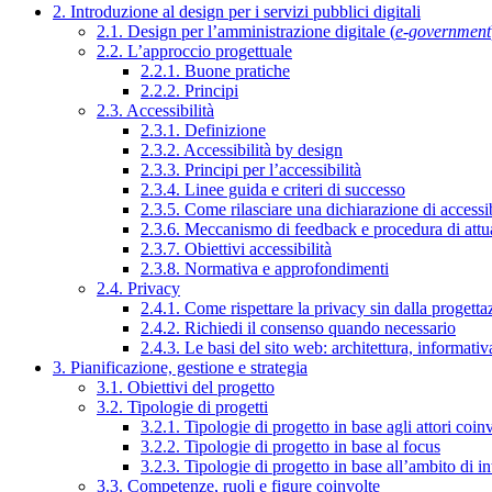
2. Introduzione al design per i servizi pubblici digitali
2.1. Design per l’amministrazione digitale (
e-government
2.2. L’approccio progettuale
2.2.1. Buone pratiche
2.2.2. Principi
2.3. Accessibilità
2.3.1. Definizione
2.3.2. Accessibilità by design
2.3.3. Principi per l’accessibilità
2.3.4. Linee guida e criteri di successo
2.3.5. Come rilasciare una dichiarazione di accessib
2.3.6. Meccanismo di feedback e procedura di attu
2.3.7. Obiettivi accessibilità
2.3.8. Normativa e approfondimenti
2.4. Privacy
2.4.1. Come rispettare la privacy sin dalla progettaz
2.4.2. Richiedi il consenso quando necessario
2.4.3. Le basi del sito web: architettura, informati
3. Pianificazione, gestione e strategia
3.1. Obiettivi del progetto
3.2. Tipologie di progetti
3.2.1. Tipologie di progetto in base agli attori coinv
3.2.2. Tipologie di progetto in base al focus
3.2.3. Tipologie di progetto in base all’ambito di i
3.3. Competenze, ruoli e figure coinvolte