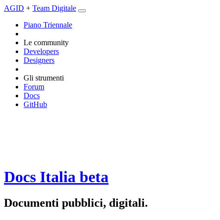
AGID
+
Team Digitale
Piano Triennale
Le community
Developers
Designers
Gli strumenti
Forum
Docs
GitHub
Docs Italia
beta
Documenti pubblici, digitali.