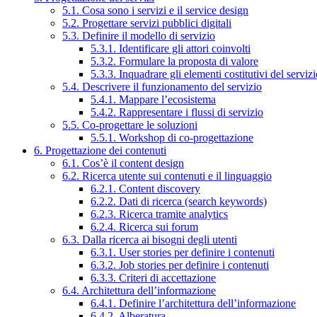
5.1. Cosa sono i servizi e il service design
5.2. Progettare servizi pubblici digitali
5.3. Definire il modello di servizio
5.3.1. Identificare gli attori coinvolti
5.3.2. Formulare la proposta di valore
5.3.3. Inquadrare gli elementi costitutivi del serviz
5.4. Descrivere il funzionamento del servizio
5.4.1. Mappare l’ecosistema
5.4.2. Rappresentare i flussi di servizio
5.5. Co-progettare le soluzioni
5.5.1. Workshop di co-progettazione
6. Progettazione dei contenuti
6.1. Cos’è il content design
6.2. Ricerca utente sui contenuti e il linguaggio
6.2.1. Content discovery
6.2.2. Dati di ricerca (search keywords)
6.2.3. Ricerca tramite analytics
6.2.4. Ricerca sui forum
6.3. Dalla ricerca ai bisogni degli utenti
6.3.1. User stories per definire i contenuti
6.3.2. Job stories per definire i contenuti
6.3.3. Criteri di accettazione
6.4. Architettura dell’informazione
6.4.1. Definire l’architettura dell’informazione
6.4.2. Alberatura