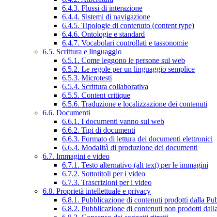
6.4.3. Flussi di interazione
6.4.4. Sistemi di navigazione
6.4.5. Tipologie di contenuto (content type)
6.4.6. Ontologie e standard
6.4.7. Vocabolari controllati e tassonomie
6.5. Scrittura e linguaggio
6.5.1. Come leggono le persone sul web
6.5.2. Le regole per un linguaggio semplice
6.5.3. Microtesti
6.5.4. Scrittura collaborativa
6.5.5. Content critique
6.5.6. Traduzione e localizzazione dei contenuti
6.6. Documenti
6.6.1. I documenti vanno sul web
6.6.2. Tipi di documenti
6.6.3. Formato di lettura dei documenti elettronici
6.6.4. Modalità di produzione dei documenti
6.7. Immagini e video
6.7.1. Testo alternativo (alt text) per le immagini
6.7.2. Sottotitoli per i video
6.7.3. Trascrizioni per i video
6.8. Proprietà intellettuale e privacy
6.8.1. Pubblicazione di contenuti prodotti dalla P
6.8.2. Pubblicazione di contenuti non prodotti dal