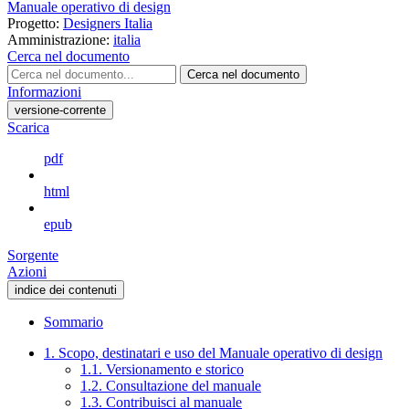
Manuale operativo di design
Progetto:
Designers Italia
Amministrazione:
italia
Cerca nel documento
Cerca nel documento
Informazioni
versione-corrente
Scarica
pdf
html
epub
Sorgente
Azioni
indice dei contenuti
Sommario
1. Scopo, destinatari e uso del Manuale operativo di design
1.1. Versionamento e storico
1.2. Consultazione del manuale
1.3. Contribuisci al manuale