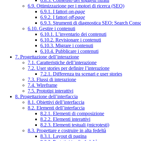
6.8.3. Consenso dei soggetti ritratti
6.9. Ottimizzazione per i motori di ricerca (SEO)
6.9.1. I fattori
on-page
6.9.2. I fattori
off-page
6.9.3. Strumenti di diagnostica SEO: Search Cons
6.10. Gestire i contenuti
6.10.1. L’inventario dei contenuti
6.10.2. Revisionare i contenuti
6.10.3. Migrare i contenuti
6.10.4. Pubblicare i contenuti
7. Progettazione dell’interazione
7.1. Caratteristiche dell’interazione
7.2. User stories per definire l’interazione
7.2.1. Differenza tra scenari e user stories
7.3. Flussi di interazione
7.4. Wireframe
7.5. Prototipi interattivi
8. Progettazione dell’interfaccia
8.1. Obiettivi dell’interfaccia
8.2. Elementi dell’interfaccia
8.2.1. Elementi di composizione
8.2.2. Elementi interattivi
8.2.3. Elementi testuali (microtesti)
8.3. Progettare e costruire in alta fedeltà
8.3.1. Layout di pagina