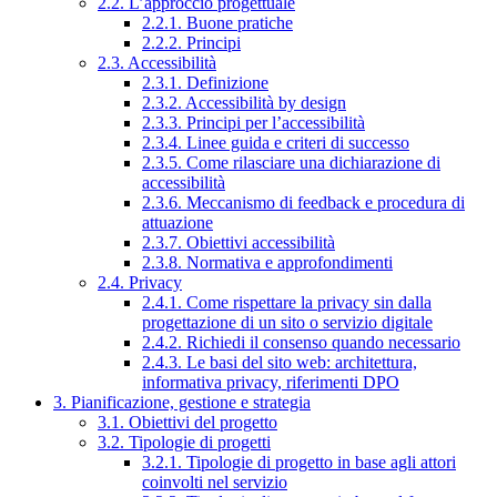
2.2. L’approccio progettuale
2.2.1. Buone pratiche
2.2.2. Principi
2.3. Accessibilità
2.3.1. Definizione
2.3.2. Accessibilità by design
2.3.3. Principi per l’accessibilità
2.3.4. Linee guida e criteri di successo
2.3.5. Come rilasciare una dichiarazione di
accessibilità
2.3.6. Meccanismo di feedback e procedura di
attuazione
2.3.7. Obiettivi accessibilità
2.3.8. Normativa e approfondimenti
2.4. Privacy
2.4.1. Come rispettare la privacy sin dalla
progettazione di un sito o servizio digitale
2.4.2. Richiedi il consenso quando necessario
2.4.3. Le basi del sito web: architettura,
informativa privacy, riferimenti DPO
3. Pianificazione, gestione e strategia
3.1. Obiettivi del progetto
3.2. Tipologie di progetti
3.2.1. Tipologie di progetto in base agli attori
coinvolti nel servizio