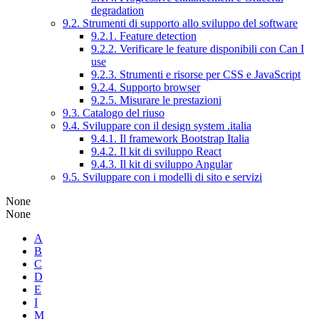
degradation
9.2. Strumenti di supporto allo sviluppo del software
9.2.1. Feature detection
9.2.2. Verificare le feature disponibili con Can I
use
9.2.3. Strumenti e risorse per CSS e JavaScript
9.2.4. Supporto browser
9.2.5. Misurare le prestazioni
9.3. Catalogo del riuso
9.4. Sviluppare con il design system .italia
9.4.1. Il framework Bootstrap Italia
9.4.2. Il kit di sviluppo React
9.4.3. Il kit di sviluppo Angular
9.5. Sviluppare con i modelli di sito e servizi
None
None
A
B
C
D
E
I
M