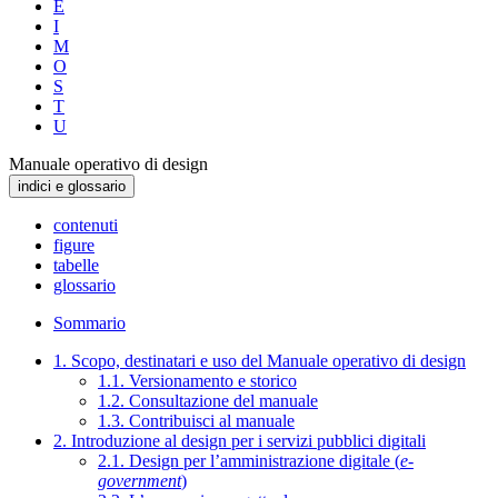
E
I
M
O
S
T
U
Manuale operativo di design
indici e glossario
contenuti
figure
tabelle
glossario
Sommario
1. Scopo, destinatari e uso del Manuale operativo di design
1.1. Versionamento e storico
1.2. Consultazione del manuale
1.3. Contribuisci al manuale
2. Introduzione al design per i servizi pubblici digitali
2.1. Design per l’amministrazione digitale (
e-
government
)