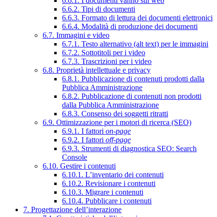
6.6.1. I documenti vanno sul web
6.6.2. Tipi di documenti
6.6.3. Formato di lettura dei documenti elettronici
6.6.4. Modalità di produzione dei documenti
6.7. Immagini e video
6.7.1. Testo alternativo (alt text) per le immagini
6.7.2. Sottotitoli per i video
6.7.3. Trascrizioni per i video
6.8. Proprietà intellettuale e privacy
6.8.1. Pubblicazione di contenuti prodotti dalla
Pubblica Amministrazione
6.8.2. Pubblicazione di contenuti non prodotti
dalla Pubblica Amministrazione
6.8.3. Consenso dei soggetti ritratti
6.9. Ottimizzazione per i motori di ricerca (SEO)
6.9.1. I fattori
on-page
6.9.2. I fattori
off-page
6.9.3. Strumenti di diagnostica SEO: Search
Console
6.10. Gestire i contenuti
6.10.1. L’inventario dei contenuti
6.10.2. Revisionare i contenuti
6.10.3. Migrare i contenuti
6.10.4. Pubblicare i contenuti
7. Progettazione dell’interazione