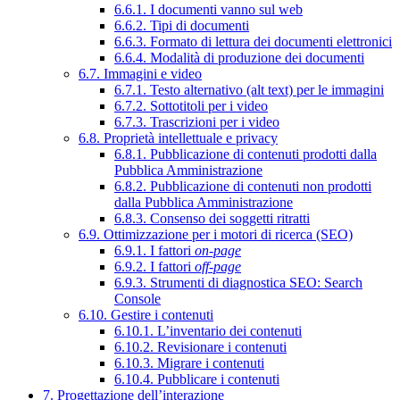
6.6.1. I documenti vanno sul web
6.6.2. Tipi di documenti
6.6.3. Formato di lettura dei documenti elettronici
6.6.4. Modalità di produzione dei documenti
6.7. Immagini e video
6.7.1. Testo alternativo (alt text) per le immagini
6.7.2. Sottotitoli per i video
6.7.3. Trascrizioni per i video
6.8. Proprietà intellettuale e privacy
6.8.1. Pubblicazione di contenuti prodotti dalla
Pubblica Amministrazione
6.8.2. Pubblicazione di contenuti non prodotti
dalla Pubblica Amministrazione
6.8.3. Consenso dei soggetti ritratti
6.9. Ottimizzazione per i motori di ricerca (SEO)
6.9.1. I fattori
on-page
6.9.2. I fattori
off-page
6.9.3. Strumenti di diagnostica SEO: Search
Console
6.10. Gestire i contenuti
6.10.1. L’inventario dei contenuti
6.10.2. Revisionare i contenuti
6.10.3. Migrare i contenuti
6.10.4. Pubblicare i contenuti
7. Progettazione dell’interazione