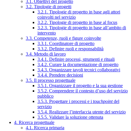
3.1. Obiettivi del progetto
3.2. Tipologie di progetti
3.2.1. Tipologie di progetto in base agli attori
coinvolti nel servizio
3.2.2. Tipologie di progetto in base al focus
3.2.3. Tipologie di progetto in base all’ambito di
intervento
3.3. Competenze, ruoli e figure coinvolte
3.3.1. Coordinatore di progetto
3.3.2. Definire ruoli e responsabilità
3.4. Metodo di lavoro
3.4.1. Definire processi, strumenti e rituali
3.4.2. Curare la documentazione di progetto
3.4.3. Organizzare tavoli tecnici collaborativi
3.4.4. Prendere decisioni
3.5. Il processo progettuale
3.5.1. Organizzare il progetto e la sua gestione
3.5.2. Comprendere il contesto d’uso del servizio
pubblico
3.5.3. Progettare i processi e i
touchpoint
del
servizio
3.5.4. Realizzare l’interfaccia utente del servizio
3.5.5. Validare la soluzione ottenuta
4. Ricerca progettuale
4.1. Ricerca primaria