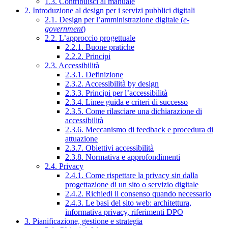
1.3. Contribuisci al manuale
2. Introduzione al design per i servizi pubblici digitali
2.1. Design per l’amministrazione digitale (
e-
government
)
2.2. L’approccio progettuale
2.2.1. Buone pratiche
2.2.2. Principi
2.3. Accessibilità
2.3.1. Definizione
2.3.2. Accessibilità by design
2.3.3. Principi per l’accessibilità
2.3.4. Linee guida e criteri di successo
2.3.5. Come rilasciare una dichiarazione di
accessibilità
2.3.6. Meccanismo di feedback e procedura di
attuazione
2.3.7. Obiettivi accessibilità
2.3.8. Normativa e approfondimenti
2.4. Privacy
2.4.1. Come rispettare la privacy sin dalla
progettazione di un sito o servizio digitale
2.4.2. Richiedi il consenso quando necessario
2.4.3. Le basi del sito web: architettura,
informativa privacy, riferimenti DPO
3. Pianificazione, gestione e strategia