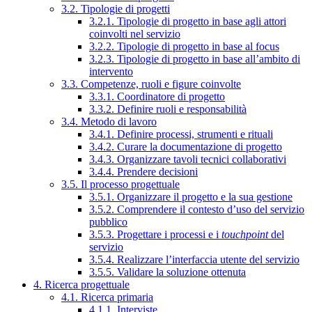
3.2. Tipologie di progetti
3.2.1. Tipologie di progetto in base agli attori
coinvolti nel servizio
3.2.2. Tipologie di progetto in base al focus
3.2.3. Tipologie di progetto in base all’ambito di
intervento
3.3. Competenze, ruoli e figure coinvolte
3.3.1. Coordinatore di progetto
3.3.2. Definire ruoli e responsabilità
3.4. Metodo di lavoro
3.4.1. Definire processi, strumenti e rituali
3.4.2. Curare la documentazione di progetto
3.4.3. Organizzare tavoli tecnici collaborativi
3.4.4. Prendere decisioni
3.5. Il processo progettuale
3.5.1. Organizzare il progetto e la sua gestione
3.5.2. Comprendere il contesto d’uso del servizio
pubblico
3.5.3. Progettare i processi e i
touchpoint
del
servizio
3.5.4. Realizzare l’interfaccia utente del servizio
3.5.5. Validare la soluzione ottenuta
4. Ricerca progettuale
4.1. Ricerca primaria
4.1.1. Interviste