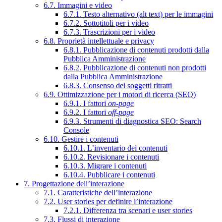
6.7. Immagini e video
6.7.1. Testo alternativo (alt text) per le immagini
6.7.2. Sottotitoli per i video
6.7.3. Trascrizioni per i video
6.8. Proprietà intellettuale e privacy
6.8.1. Pubblicazione di contenuti prodotti dalla
Pubblica Amministrazione
6.8.2. Pubblicazione di contenuti non prodotti
dalla Pubblica Amministrazione
6.8.3. Consenso dei soggetti ritratti
6.9. Ottimizzazione per i motori di ricerca (SEO)
6.9.1. I fattori
on-page
6.9.2. I fattori
off-page
6.9.3. Strumenti di diagnostica SEO: Search
Console
6.10. Gestire i contenuti
6.10.1. L’inventario dei contenuti
6.10.2. Revisionare i contenuti
6.10.3. Migrare i contenuti
6.10.4. Pubblicare i contenuti
7. Progettazione dell’interazione
7.1. Caratteristiche dell’interazione
7.2. User stories per definire l’interazione
7.2.1. Differenza tra scenari e user stories
7.3. Flussi di interazione