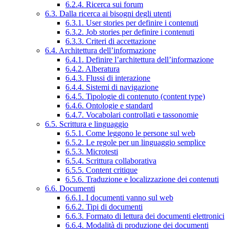
6.2.4. Ricerca sui forum
6.3. Dalla ricerca ai bisogni degli utenti
6.3.1. User stories per definire i contenuti
6.3.2. Job stories per definire i contenuti
6.3.3. Criteri di accettazione
6.4. Architettura dell’informazione
6.4.1. Definire l’architettura dell’informazione
6.4.2. Alberatura
6.4.3. Flussi di interazione
6.4.4. Sistemi di navigazione
6.4.5. Tipologie di contenuto (content type)
6.4.6. Ontologie e standard
6.4.7. Vocabolari controllati e tassonomie
6.5. Scrittura e linguaggio
6.5.1. Come leggono le persone sul web
6.5.2. Le regole per un linguaggio semplice
6.5.3. Microtesti
6.5.4. Scrittura collaborativa
6.5.5. Content critique
6.5.6. Traduzione e localizzazione dei contenuti
6.6. Documenti
6.6.1. I documenti vanno sul web
6.6.2. Tipi di documenti
6.6.3. Formato di lettura dei documenti elettronici
6.6.4. Modalità di produzione dei documenti