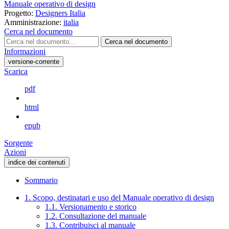
Manuale operativo di design
Progetto:
Designers Italia
Amministrazione:
italia
Cerca nel documento
Cerca nel documento
Informazioni
versione-corrente
Scarica
pdf
html
epub
Sorgente
Azioni
indice dei contenuti
Sommario
1. Scopo, destinatari e uso del Manuale operativo di design
1.1. Versionamento e storico
1.2. Consultazione del manuale
1.3. Contribuisci al manuale