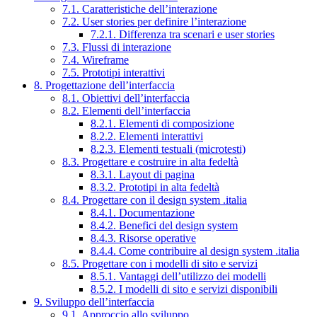
7.1. Caratteristiche dell’interazione
7.2. User stories per definire l’interazione
7.2.1. Differenza tra scenari e user stories
7.3. Flussi di interazione
7.4. Wireframe
7.5. Prototipi interattivi
8. Progettazione dell’interfaccia
8.1. Obiettivi dell’interfaccia
8.2. Elementi dell’interfaccia
8.2.1. Elementi di composizione
8.2.2. Elementi interattivi
8.2.3. Elementi testuali (microtesti)
8.3. Progettare e costruire in alta fedeltà
8.3.1. Layout di pagina
8.3.2. Prototipi in alta fedeltà
8.4. Progettare con il design system .italia
8.4.1. Documentazione
8.4.2. Benefici del design system
8.4.3. Risorse operative
8.4.4. Come contribuire al design system .italia
8.5. Progettare con i modelli di sito e servizi
8.5.1. Vantaggi dell’utilizzo dei modelli
8.5.2. I modelli di sito e servizi disponibili
9. Sviluppo dell’interfaccia
9.1. Approccio allo sviluppo