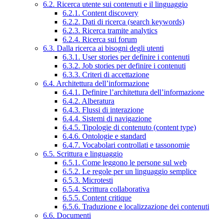
6.2. Ricerca utente sui contenuti e il linguaggio
6.2.1. Content discovery
6.2.2. Dati di ricerca (search keywords)
6.2.3. Ricerca tramite analytics
6.2.4. Ricerca sui forum
6.3. Dalla ricerca ai bisogni degli utenti
6.3.1. User stories per definire i contenuti
6.3.2. Job stories per definire i contenuti
6.3.3. Criteri di accettazione
6.4. Architettura dell’informazione
6.4.1. Definire l’architettura dell’informazione
6.4.2. Alberatura
6.4.3. Flussi di interazione
6.4.4. Sistemi di navigazione
6.4.5. Tipologie di contenuto (content type)
6.4.6. Ontologie e standard
6.4.7. Vocabolari controllati e tassonomie
6.5. Scrittura e linguaggio
6.5.1. Come leggono le persone sul web
6.5.2. Le regole per un linguaggio semplice
6.5.3. Microtesti
6.5.4. Scrittura collaborativa
6.5.5. Content critique
6.5.6. Traduzione e localizzazione dei contenuti
6.6. Documenti