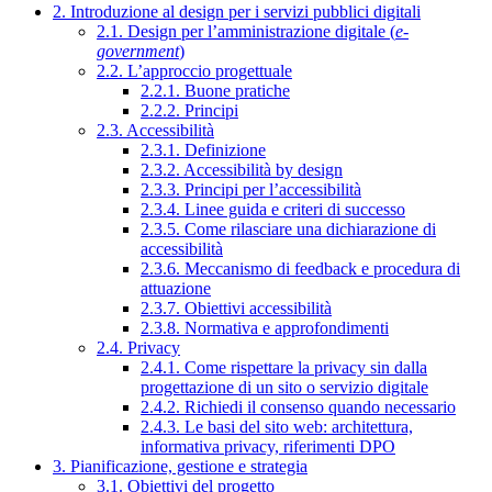
2. Introduzione al design per i servizi pubblici digitali
2.1. Design per l’amministrazione digitale (
e-
government
)
2.2. L’approccio progettuale
2.2.1. Buone pratiche
2.2.2. Principi
2.3. Accessibilità
2.3.1. Definizione
2.3.2. Accessibilità by design
2.3.3. Principi per l’accessibilità
2.3.4. Linee guida e criteri di successo
2.3.5. Come rilasciare una dichiarazione di
accessibilità
2.3.6. Meccanismo di feedback e procedura di
attuazione
2.3.7. Obiettivi accessibilità
2.3.8. Normativa e approfondimenti
2.4. Privacy
2.4.1. Come rispettare la privacy sin dalla
progettazione di un sito o servizio digitale
2.4.2. Richiedi il consenso quando necessario
2.4.3. Le basi del sito web: architettura,
informativa privacy, riferimenti DPO
3. Pianificazione, gestione e strategia
3.1. Obiettivi del progetto