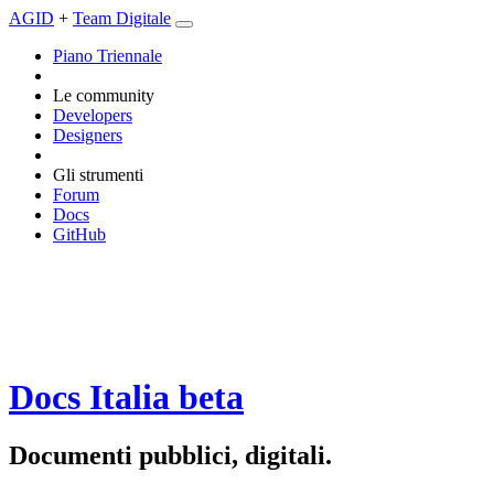
AGID
+
Team Digitale
Piano Triennale
Le community
Developers
Designers
Gli strumenti
Forum
Docs
GitHub
Docs Italia
beta
Documenti pubblici, digitali.