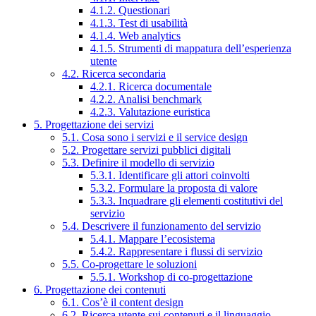
4.1.2. Questionari
4.1.3. Test di usabilità
4.1.4. Web analytics
4.1.5. Strumenti di mappatura dell’esperienza
utente
4.2. Ricerca secondaria
4.2.1. Ricerca documentale
4.2.2. Analisi benchmark
4.2.3. Valutazione euristica
5. Progettazione dei servizi
5.1. Cosa sono i servizi e il service design
5.2. Progettare servizi pubblici digitali
5.3. Definire il modello di servizio
5.3.1. Identificare gli attori coinvolti
5.3.2. Formulare la proposta di valore
5.3.3. Inquadrare gli elementi costitutivi del
servizio
5.4. Descrivere il funzionamento del servizio
5.4.1. Mappare l’ecosistema
5.4.2. Rappresentare i flussi di servizio
5.5. Co-progettare le soluzioni
5.5.1. Workshop di co-progettazione
6. Progettazione dei contenuti
6.1. Cos’è il content design
6.2. Ricerca utente sui contenuti e il linguaggio