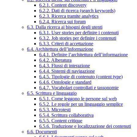
6.2.1. Content discovery
6.2.2. Dati di ricerca (search keywords)
6.2.3. Ricerca tramite analytics
6.2.4. Ricerca sui forum
6.3. Dalla ricerca ai bisogni degli utenti
6.3.1. User stories per definire i contenuti
6.3.2. Job stories per definire i contenuti
6.3.3. Criteri di accettazione
6.4. Architettura dell’informazione
6.4.1. Definire l’architettura dell’informazione
6.4.2. Alberatura
6.4.3. Flussi di interazione
6.4.4. Sistemi di navigazione
6.4.5. Tipologie di contenuto (content type)
6.4.6. Ontologie e standard
6.4.7. Vocabolari controllati e tassonomie
6.5. Scrittura e linguaggio
6.5.1. Come leggono le persone sul web
6.5.2. Le regole per un linguaggio semplice
6.5.3. Microtesti
6.5.4. Scrittura collaborativa
6.5.5. Content critique
6.5.6. Traduzione e localizzazione dei contenuti
6.6. Documenti