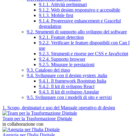
9.1.1. Attività preliminari
9.1.2. Web design responsivo e accessibile
9.1.3. Mobile first
9.1.4. Progressive enhancement e Graceful
degradation
9.2. Strumenti di supporto allo sviluppo del software
9.2.1. Feature detection
9.2.2. Verificare le feature disponibili con Can I
use
9.2.3. Strumenti e risorse per CSS e JavaScript
9.2.4. Supporto browser
9.2.5. Misurare le prestazioni
9.3. Catalogo del riuso
9.4. Sviluppare con il design system .italia
9.4.1. Il framework Bootstrap Italia
9.4.2. Il kit di sviluppo React
9.4.3. Il kit di sviluppo Angular
9.5. Sviluppare con i modelli di sito e servizi
1. Scopo, destinatari e uso del Manuale operativo di design
Team per la Trasformazione Digitale
in collaborazione con
Agenzia per l'Italia Digitale