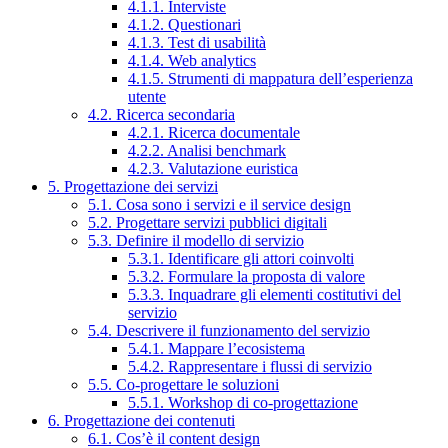
4.1.1. Interviste
4.1.2. Questionari
4.1.3. Test di usabilità
4.1.4. Web analytics
4.1.5. Strumenti di mappatura dell’esperienza
utente
4.2. Ricerca secondaria
4.2.1. Ricerca documentale
4.2.2. Analisi benchmark
4.2.3. Valutazione euristica
5. Progettazione dei servizi
5.1. Cosa sono i servizi e il service design
5.2. Progettare servizi pubblici digitali
5.3. Definire il modello di servizio
5.3.1. Identificare gli attori coinvolti
5.3.2. Formulare la proposta di valore
5.3.3. Inquadrare gli elementi costitutivi del
servizio
5.4. Descrivere il funzionamento del servizio
5.4.1. Mappare l’ecosistema
5.4.2. Rappresentare i flussi di servizio
5.5. Co-progettare le soluzioni
5.5.1. Workshop di co-progettazione
6. Progettazione dei contenuti
6.1. Cos’è il content design