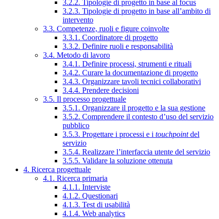
3.2.2. Tipologie di progetto in base al focus
3.2.3. Tipologie di progetto in base all’ambito di
intervento
3.3. Competenze, ruoli e figure coinvolte
3.3.1. Coordinatore di progetto
3.3.2. Definire ruoli e responsabilità
3.4. Metodo di lavoro
3.4.1. Definire processi, strumenti e rituali
3.4.2. Curare la documentazione di progetto
3.4.3. Organizzare tavoli tecnici collaborativi
3.4.4. Prendere decisioni
3.5. Il processo progettuale
3.5.1. Organizzare il progetto e la sua gestione
3.5.2. Comprendere il contesto d’uso del servizio
pubblico
3.5.3. Progettare i processi e i
touchpoint
del
servizio
3.5.4. Realizzare l’interfaccia utente del servizio
3.5.5. Validare la soluzione ottenuta
4. Ricerca progettuale
4.1. Ricerca primaria
4.1.1. Interviste
4.1.2. Questionari
4.1.3. Test di usabilità
4.1.4. Web analytics