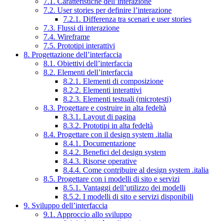
7.1. Caratteristiche dell’interazione
7.2. User stories per definire l’interazione
7.2.1. Differenza tra scenari e user stories
7.3. Flussi di interazione
7.4. Wireframe
7.5. Prototipi interattivi
8. Progettazione dell’interfaccia
8.1. Obiettivi dell’interfaccia
8.2. Elementi dell’interfaccia
8.2.1. Elementi di composizione
8.2.2. Elementi interattivi
8.2.3. Elementi testuali (microtesti)
8.3. Progettare e costruire in alta fedeltà
8.3.1. Layout di pagina
8.3.2. Prototipi in alta fedeltà
8.4. Progettare con il design system .italia
8.4.1. Documentazione
8.4.2. Benefici del design system
8.4.3. Risorse operative
8.4.4. Come contribuire al design system .italia
8.5. Progettare con i modelli di sito e servizi
8.5.1. Vantaggi dell’utilizzo dei modelli
8.5.2. I modelli di sito e servizi disponibili
9. Sviluppo dell’interfaccia
9.1. Approccio allo sviluppo