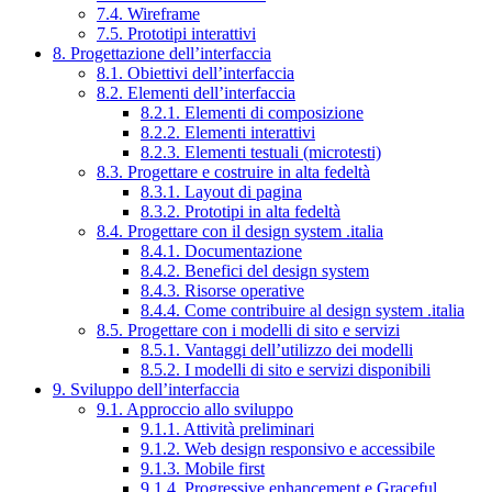
7.4. Wireframe
7.5. Prototipi interattivi
8. Progettazione dell’interfaccia
8.1. Obiettivi dell’interfaccia
8.2. Elementi dell’interfaccia
8.2.1. Elementi di composizione
8.2.2. Elementi interattivi
8.2.3. Elementi testuali (microtesti)
8.3. Progettare e costruire in alta fedeltà
8.3.1. Layout di pagina
8.3.2. Prototipi in alta fedeltà
8.4. Progettare con il design system .italia
8.4.1. Documentazione
8.4.2. Benefici del design system
8.4.3. Risorse operative
8.4.4. Come contribuire al design system .italia
8.5. Progettare con i modelli di sito e servizi
8.5.1. Vantaggi dell’utilizzo dei modelli
8.5.2. I modelli di sito e servizi disponibili
9. Sviluppo dell’interfaccia
9.1. Approccio allo sviluppo
9.1.1. Attività preliminari
9.1.2. Web design responsivo e accessibile
9.1.3. Mobile first
9.1.4. Progressive enhancement e Graceful