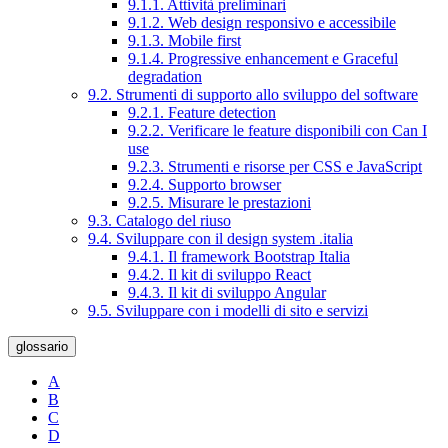
9.1.1. Attività preliminari
9.1.2. Web design responsivo e accessibile
9.1.3. Mobile first
9.1.4. Progressive enhancement e Graceful
degradation
9.2. Strumenti di supporto allo sviluppo del software
9.2.1. Feature detection
9.2.2. Verificare le feature disponibili con Can I
use
9.2.3. Strumenti e risorse per CSS e JavaScript
9.2.4. Supporto browser
9.2.5. Misurare le prestazioni
9.3. Catalogo del riuso
9.4. Sviluppare con il design system .italia
9.4.1. Il framework Bootstrap Italia
9.4.2. Il kit di sviluppo React
9.4.3. Il kit di sviluppo Angular
9.5. Sviluppare con i modelli di sito e servizi
glossario
A
B
C
D