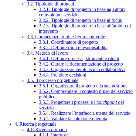
3.2. Tipologie di progetti
3.2.1. Tipologie di progetto in base agli attori
coinvolti nel servizio
3.2.2. Tipologie di progetto in base al focus
3.2.3. Tipologie di progetto in base all’ambito di
intervento
3.3. Competenze, ruoli e figure coinvolte
3.3.1. Coordinatore di progetto
3.3.2. Definire ruoli e responsabilità
3.4. Metodo di lavoro
3.4.1. Definire processi, strumenti e rituali
3.4.2. Curare la documentazione di progetto
3.4.3. Organizzare tavoli tecnici collaborativi
3.4.4. Prendere decisioni
3.5. Il processo progettuale
3.5.1. Organizzare il progetto e la sua gestione
3.5.2. Comprendere il contesto d’uso del servizio
pubblico
3.5.3. Progettare i processi e i
touchpoint
del
servizio
3.5.4. Realizzare l’interfaccia utente del servizio
3.5.5. Validare la soluzione ottenuta
4. Ricerca progettuale
4.1. Ricerca primaria
4.1.1. Interviste