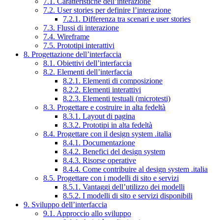
7.1. Caratteristiche dell’interazione
7.2. User stories per definire l’interazione
7.2.1. Differenza tra scenari e user stories
7.3. Flussi di interazione
7.4. Wireframe
7.5. Prototipi interattivi
8. Progettazione dell’interfaccia
8.1. Obiettivi dell’interfaccia
8.2. Elementi dell’interfaccia
8.2.1. Elementi di composizione
8.2.2. Elementi interattivi
8.2.3. Elementi testuali (microtesti)
8.3. Progettare e costruire in alta fedeltà
8.3.1. Layout di pagina
8.3.2. Prototipi in alta fedeltà
8.4. Progettare con il design system .italia
8.4.1. Documentazione
8.4.2. Benefici del design system
8.4.3. Risorse operative
8.4.4. Come contribuire al design system .italia
8.5. Progettare con i modelli di sito e servizi
8.5.1. Vantaggi dell’utilizzo dei modelli
8.5.2. I modelli di sito e servizi disponibili
9. Sviluppo dell’interfaccia
9.1. Approccio allo sviluppo