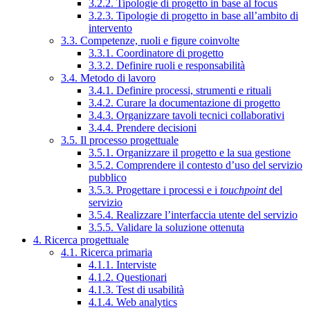
3.2.2. Tipologie di progetto in base al focus
3.2.3. Tipologie di progetto in base all’ambito di
intervento
3.3. Competenze, ruoli e figure coinvolte
3.3.1. Coordinatore di progetto
3.3.2. Definire ruoli e responsabilità
3.4. Metodo di lavoro
3.4.1. Definire processi, strumenti e rituali
3.4.2. Curare la documentazione di progetto
3.4.3. Organizzare tavoli tecnici collaborativi
3.4.4. Prendere decisioni
3.5. Il processo progettuale
3.5.1. Organizzare il progetto e la sua gestione
3.5.2. Comprendere il contesto d’uso del servizio
pubblico
3.5.3. Progettare i processi e i
touchpoint
del
servizio
3.5.4. Realizzare l’interfaccia utente del servizio
3.5.5. Validare la soluzione ottenuta
4. Ricerca progettuale
4.1. Ricerca primaria
4.1.1. Interviste
4.1.2. Questionari
4.1.3. Test di usabilità
4.1.4. Web analytics