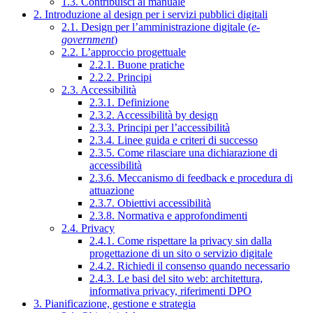
1.3. Contribuisci al manuale
2. Introduzione al design per i servizi pubblici digitali
2.1. Design per l’amministrazione digitale (
e-
government
)
2.2. L’approccio progettuale
2.2.1. Buone pratiche
2.2.2. Principi
2.3. Accessibilità
2.3.1. Definizione
2.3.2. Accessibilità by design
2.3.3. Principi per l’accessibilità
2.3.4. Linee guida e criteri di successo
2.3.5. Come rilasciare una dichiarazione di
accessibilità
2.3.6. Meccanismo di feedback e procedura di
attuazione
2.3.7. Obiettivi accessibilità
2.3.8. Normativa e approfondimenti
2.4. Privacy
2.4.1. Come rispettare la privacy sin dalla
progettazione di un sito o servizio digitale
2.4.2. Richiedi il consenso quando necessario
2.4.3. Le basi del sito web: architettura,
informativa privacy, riferimenti DPO
3. Pianificazione, gestione e strategia