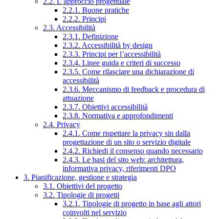
2.2. L’approccio progettuale
2.2.1. Buone pratiche
2.2.2. Principi
2.3. Accessibilità
2.3.1. Definizione
2.3.2. Accessibilità by design
2.3.3. Principi per l’accessibilità
2.3.4. Linee guida e criteri di successo
2.3.5. Come rilasciare una dichiarazione di
accessibilità
2.3.6. Meccanismo di feedback e procedura di
attuazione
2.3.7. Obiettivi accessibilità
2.3.8. Normativa e approfondimenti
2.4. Privacy
2.4.1. Come rispettare la privacy sin dalla
progettazione di un sito o servizio digitale
2.4.2. Richiedi il consenso quando necessario
2.4.3. Le basi del sito web: architettura,
informativa privacy, riferimenti DPO
3. Pianificazione, gestione e strategia
3.1. Obiettivi del progetto
3.2. Tipologie di progetti
3.2.1. Tipologie di progetto in base agli attori
coinvolti nel servizio