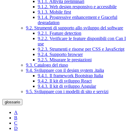
9.1.1. Attività preliminari
9.1.2. Web design responsivo e accessibile
9.1.3. Mobile first
9.1.4. Progressive enhancement e Graceful
degradation
9.2. Strumenti di supporto allo sviluppo del software
9.2.1. Feature detection
9.2.2. Verificare le feature disponibili con Can I
use
9.2.3. Strumenti e risorse per CSS e JavaScript
9.2.4. Supporto browser
9.2.5. Misurare le prestazioni
9.3. Catalogo del riuso
9.4. Sviluppare con il design system .italia
9.4.1. Il framework Bootstrap Italia
9.4.2. Il kit di sviluppo React
9.4.3. Il kit di sviluppo Angular
9.5. Sviluppare con i modelli di sito e servizi
glossario
A
B
C
D