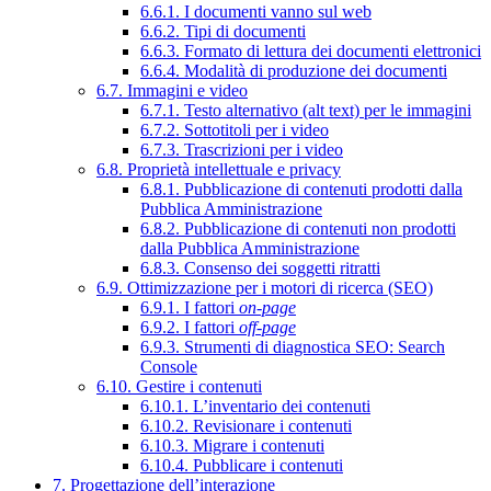
6.6.1. I documenti vanno sul web
6.6.2. Tipi di documenti
6.6.3. Formato di lettura dei documenti elettronici
6.6.4. Modalità di produzione dei documenti
6.7. Immagini e video
6.7.1. Testo alternativo (alt text) per le immagini
6.7.2. Sottotitoli per i video
6.7.3. Trascrizioni per i video
6.8. Proprietà intellettuale e privacy
6.8.1. Pubblicazione di contenuti prodotti dalla
Pubblica Amministrazione
6.8.2. Pubblicazione di contenuti non prodotti
dalla Pubblica Amministrazione
6.8.3. Consenso dei soggetti ritratti
6.9. Ottimizzazione per i motori di ricerca (SEO)
6.9.1. I fattori
on-page
6.9.2. I fattori
off-page
6.9.3. Strumenti di diagnostica SEO: Search
Console
6.10. Gestire i contenuti
6.10.1. L’inventario dei contenuti
6.10.2. Revisionare i contenuti
6.10.3. Migrare i contenuti
6.10.4. Pubblicare i contenuti
7. Progettazione dell’interazione