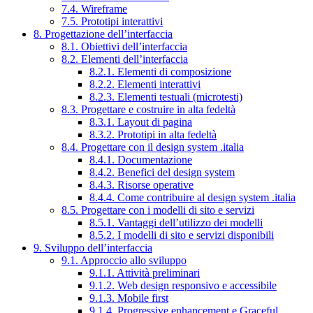
7.4. Wireframe
7.5. Prototipi interattivi
8. Progettazione dell’interfaccia
8.1. Obiettivi dell’interfaccia
8.2. Elementi dell’interfaccia
8.2.1. Elementi di composizione
8.2.2. Elementi interattivi
8.2.3. Elementi testuali (microtesti)
8.3. Progettare e costruire in alta fedeltà
8.3.1. Layout di pagina
8.3.2. Prototipi in alta fedeltà
8.4. Progettare con il design system .italia
8.4.1. Documentazione
8.4.2. Benefici del design system
8.4.3. Risorse operative
8.4.4. Come contribuire al design system .italia
8.5. Progettare con i modelli di sito e servizi
8.5.1. Vantaggi dell’utilizzo dei modelli
8.5.2. I modelli di sito e servizi disponibili
9. Sviluppo dell’interfaccia
9.1. Approccio allo sviluppo
9.1.1. Attività preliminari
9.1.2. Web design responsivo e accessibile
9.1.3. Mobile first
9.1.4. Progressive enhancement e Graceful