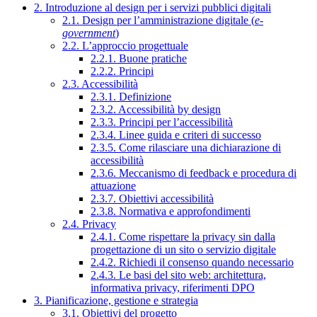
2. Introduzione al design per i servizi pubblici digitali
2.1. Design per l’amministrazione digitale (
e-
government
)
2.2. L’approccio progettuale
2.2.1. Buone pratiche
2.2.2. Principi
2.3. Accessibilità
2.3.1. Definizione
2.3.2. Accessibilità by design
2.3.3. Principi per l’accessibilità
2.3.4. Linee guida e criteri di successo
2.3.5. Come rilasciare una dichiarazione di
accessibilità
2.3.6. Meccanismo di feedback e procedura di
attuazione
2.3.7. Obiettivi accessibilità
2.3.8. Normativa e approfondimenti
2.4. Privacy
2.4.1. Come rispettare la privacy sin dalla
progettazione di un sito o servizio digitale
2.4.2. Richiedi il consenso quando necessario
2.4.3. Le basi del sito web: architettura,
informativa privacy, riferimenti DPO
3. Pianificazione, gestione e strategia
3.1. Obiettivi del progetto