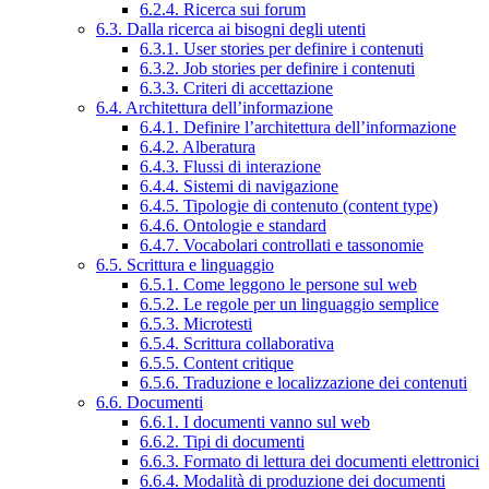
6.2.4. Ricerca sui forum
6.3. Dalla ricerca ai bisogni degli utenti
6.3.1. User stories per definire i contenuti
6.3.2. Job stories per definire i contenuti
6.3.3. Criteri di accettazione
6.4. Architettura dell’informazione
6.4.1. Definire l’architettura dell’informazione
6.4.2. Alberatura
6.4.3. Flussi di interazione
6.4.4. Sistemi di navigazione
6.4.5. Tipologie di contenuto (content type)
6.4.6. Ontologie e standard
6.4.7. Vocabolari controllati e tassonomie
6.5. Scrittura e linguaggio
6.5.1. Come leggono le persone sul web
6.5.2. Le regole per un linguaggio semplice
6.5.3. Microtesti
6.5.4. Scrittura collaborativa
6.5.5. Content critique
6.5.6. Traduzione e localizzazione dei contenuti
6.6. Documenti
6.6.1. I documenti vanno sul web
6.6.2. Tipi di documenti
6.6.3. Formato di lettura dei documenti elettronici
6.6.4. Modalità di produzione dei documenti