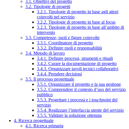
3.1. Obiettivi del progetto
3.2. Tipologie di progetti
3.2.1. Tipologie di progetto in base agli attori
coinvolti nel servizio
3.2.2. Tipologie di progetto in base al focus
3.2.3. Tipologie di progetto in base all’ambito di
intervento
3.3. Competenze, ruoli e figure coinvolte
3.3.1. Coordinatore di progetto
3.3.2. Definire ruoli e responsabilità
3.4. Metodo di lavoro
3.4.1. Definire processi, strumenti e rituali
3.4.2. Curare la documentazione di progetto
3.4.3. Organizzare tavoli tecnici collaborativi
3.4.4. Prendere decisioni
3.5. Il processo progettuale
3.5.1. Organizzare il progetto e la sua gestione
3.5.2. Comprendere il contesto d’uso del servizio
pubblico
3.5.3. Progettare i processi e i
touchpoint
del
servizio
3.5.4. Realizzare l’interfaccia utente del servizio
3.5.5. Validare la soluzione ottenuta
4. Ricerca progettuale
4.1. Ricerca primaria