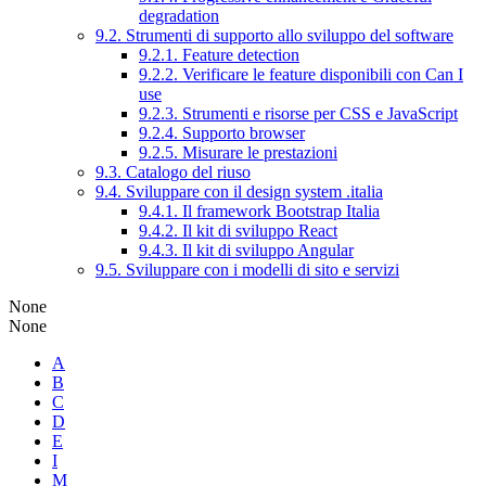
degradation
9.2. Strumenti di supporto allo sviluppo del software
9.2.1. Feature detection
9.2.2. Verificare le feature disponibili con Can I
use
9.2.3. Strumenti e risorse per CSS e JavaScript
9.2.4. Supporto browser
9.2.5. Misurare le prestazioni
9.3. Catalogo del riuso
9.4. Sviluppare con il design system .italia
9.4.1. Il framework Bootstrap Italia
9.4.2. Il kit di sviluppo React
9.4.3. Il kit di sviluppo Angular
9.5. Sviluppare con i modelli di sito e servizi
None
None
A
B
C
D
E
I
M