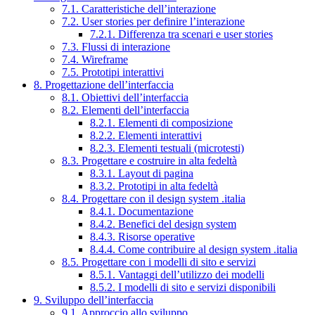
7.1. Caratteristiche dell’interazione
7.2. User stories per definire l’interazione
7.2.1. Differenza tra scenari e user stories
7.3. Flussi di interazione
7.4. Wireframe
7.5. Prototipi interattivi
8. Progettazione dell’interfaccia
8.1. Obiettivi dell’interfaccia
8.2. Elementi dell’interfaccia
8.2.1. Elementi di composizione
8.2.2. Elementi interattivi
8.2.3. Elementi testuali (microtesti)
8.3. Progettare e costruire in alta fedeltà
8.3.1. Layout di pagina
8.3.2. Prototipi in alta fedeltà
8.4. Progettare con il design system .italia
8.4.1. Documentazione
8.4.2. Benefici del design system
8.4.3. Risorse operative
8.4.4. Come contribuire al design system .italia
8.5. Progettare con i modelli di sito e servizi
8.5.1. Vantaggi dell’utilizzo dei modelli
8.5.2. I modelli di sito e servizi disponibili
9. Sviluppo dell’interfaccia
9.1. Approccio allo sviluppo