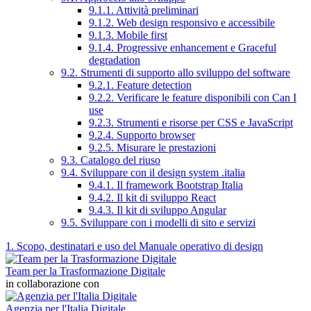
9.1.1. Attività preliminari
9.1.2. Web design responsivo e accessibile
9.1.3. Mobile first
9.1.4. Progressive enhancement e Graceful
degradation
9.2. Strumenti di supporto allo sviluppo del software
9.2.1. Feature detection
9.2.2. Verificare le feature disponibili con Can I
use
9.2.3. Strumenti e risorse per CSS e JavaScript
9.2.4. Supporto browser
9.2.5. Misurare le prestazioni
9.3. Catalogo del riuso
9.4. Sviluppare con il design system .italia
9.4.1. Il framework Bootstrap Italia
9.4.2. Il kit di sviluppo React
9.4.3. Il kit di sviluppo Angular
9.5. Sviluppare con i modelli di sito e servizi
1. Scopo, destinatari e uso del Manuale operativo di design
Team per la Trasformazione Digitale
in collaborazione con
Agenzia per l'Italia Digitale