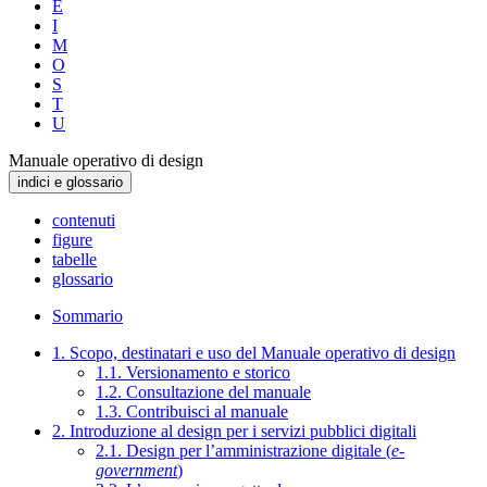
E
I
M
O
S
T
U
Manuale operativo di design
indici e glossario
contenuti
figure
tabelle
glossario
Sommario
1. Scopo, destinatari e uso del Manuale operativo di design
1.1. Versionamento e storico
1.2. Consultazione del manuale
1.3. Contribuisci al manuale
2. Introduzione al design per i servizi pubblici digitali
2.1. Design per l’amministrazione digitale (
e-
government
)