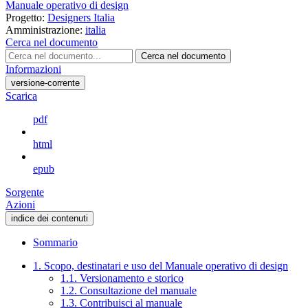
Manuale operativo di design
Progetto:
Designers Italia
Amministrazione:
italia
Cerca nel documento
Cerca nel documento
Informazioni
versione-corrente
Scarica
pdf
html
epub
Sorgente
Azioni
indice dei contenuti
Sommario
1. Scopo, destinatari e uso del Manuale operativo di design
1.1. Versionamento e storico
1.2. Consultazione del manuale
1.3. Contribuisci al manuale