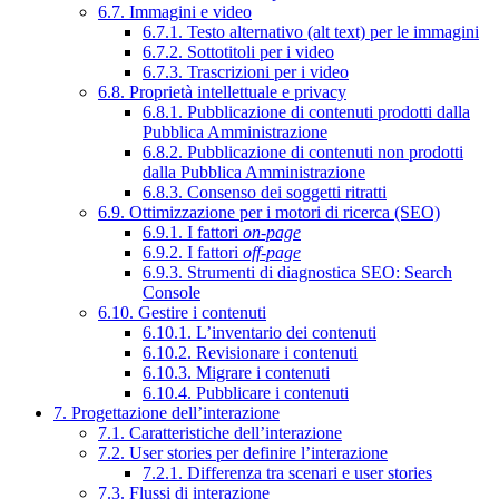
6.7. Immagini e video
6.7.1. Testo alternativo (alt text) per le immagini
6.7.2. Sottotitoli per i video
6.7.3. Trascrizioni per i video
6.8. Proprietà intellettuale e privacy
6.8.1. Pubblicazione di contenuti prodotti dalla
Pubblica Amministrazione
6.8.2. Pubblicazione di contenuti non prodotti
dalla Pubblica Amministrazione
6.8.3. Consenso dei soggetti ritratti
6.9. Ottimizzazione per i motori di ricerca (SEO)
6.9.1. I fattori
on-page
6.9.2. I fattori
off-page
6.9.3. Strumenti di diagnostica SEO: Search
Console
6.10. Gestire i contenuti
6.10.1. L’inventario dei contenuti
6.10.2. Revisionare i contenuti
6.10.3. Migrare i contenuti
6.10.4. Pubblicare i contenuti
7. Progettazione dell’interazione
7.1. Caratteristiche dell’interazione
7.2. User stories per definire l’interazione
7.2.1. Differenza tra scenari e user stories
7.3. Flussi di interazione