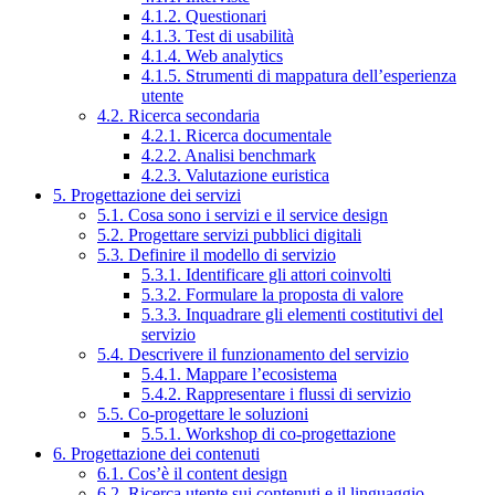
4.1.2. Questionari
4.1.3. Test di usabilità
4.1.4. Web analytics
4.1.5. Strumenti di mappatura dell’esperienza
utente
4.2. Ricerca secondaria
4.2.1. Ricerca documentale
4.2.2. Analisi benchmark
4.2.3. Valutazione euristica
5. Progettazione dei servizi
5.1. Cosa sono i servizi e il service design
5.2. Progettare servizi pubblici digitali
5.3. Definire il modello di servizio
5.3.1. Identificare gli attori coinvolti
5.3.2. Formulare la proposta di valore
5.3.3. Inquadrare gli elementi costitutivi del
servizio
5.4. Descrivere il funzionamento del servizio
5.4.1. Mappare l’ecosistema
5.4.2. Rappresentare i flussi di servizio
5.5. Co-progettare le soluzioni
5.5.1. Workshop di co-progettazione
6. Progettazione dei contenuti
6.1. Cos’è il content design
6.2. Ricerca utente sui contenuti e il linguaggio