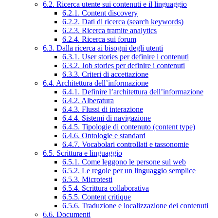
6.2. Ricerca utente sui contenuti e il linguaggio
6.2.1. Content discovery
6.2.2. Dati di ricerca (search keywords)
6.2.3. Ricerca tramite analytics
6.2.4. Ricerca sui forum
6.3. Dalla ricerca ai bisogni degli utenti
6.3.1. User stories per definire i contenuti
6.3.2. Job stories per definire i contenuti
6.3.3. Criteri di accettazione
6.4. Architettura dell’informazione
6.4.1. Definire l’architettura dell’informazione
6.4.2. Alberatura
6.4.3. Flussi di interazione
6.4.4. Sistemi di navigazione
6.4.5. Tipologie di contenuto (content type)
6.4.6. Ontologie e standard
6.4.7. Vocabolari controllati e tassonomie
6.5. Scrittura e linguaggio
6.5.1. Come leggono le persone sul web
6.5.2. Le regole per un linguaggio semplice
6.5.3. Microtesti
6.5.4. Scrittura collaborativa
6.5.5. Content critique
6.5.6. Traduzione e localizzazione dei contenuti
6.6. Documenti