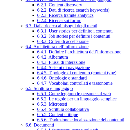
6.2.1. Content discovery
6.2.2. Dati di ricerca (search keywords)
6.2.3. Ricerca tramite analytics
6.2.4. Ricerca sui forum
6.3. Dalla ricerca ai bisogni degli utenti
6.3.1. User stories per definire i contenuti
6.3.2. Job stories per definire i contenuti
6.3.3. Criteri di accettazione
6.4. Architettura dell’informazione
6.4.1. Definire l’architettura dell’informazione
6.4.2. Alberatura
6.4.3. Flussi di interazione
6.4.4. Sistemi di navigazione
6.4.5. Tipologie di contenuto (content type)
6.4.6. Ontologie e standard
6.4.7. Vocabolari controllati e tassonomie
6.5. Scrittura e linguaggio
6.5.1. Come leggono le persone sul web
6.5.2. Le regole per un linguaggio semplice
6.5.3. Microtesti
6.5.4. Scrittura collaborativa
6.5.5. Content critique
6.5.6. Traduzione e localizzazione dei contenuti
6.6. Documenti