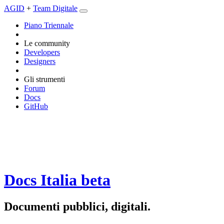
AGID
+
Team Digitale
Piano Triennale
Le community
Developers
Designers
Gli strumenti
Forum
Docs
GitHub
Docs Italia
beta
Documenti pubblici, digitali.