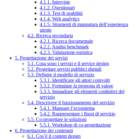
4.1.1. Interviste
4.1.2. Questionari
4.1.3. Test di usabilità
4.1.4. Web analytics
4.1.5. Strumenti di mappatura dell’esperienza
utente
4.2. Ricerca secondaria
4.2.1. Ricerca documentale
4.2.2. Analisi benchmark
4.2.3. Valutazione euristica
5. Progettazione dei servizi
5.1. Cosa sono i servizi e il service design
5.2. Progettare servizi pubblici digitali
5.3. Definire il modello di servizio
5.3.1. Identificare gli attori coinvolti
5.3.2. Formulare la proposta di valore
5.3.3. Inquadrare gli elementi costitutivi del
servizio
5.4. Descrivere il funzionamento del servizio
5.4.1. Mappare l’ecosistema
5.4.2. Rappresentare i flussi di servizio
5.5. Co-progettare le soluzioni
5.5.1. Workshop di co-progettazione
6. Progettazione dei contenuti
6.1. Cos’è il content design