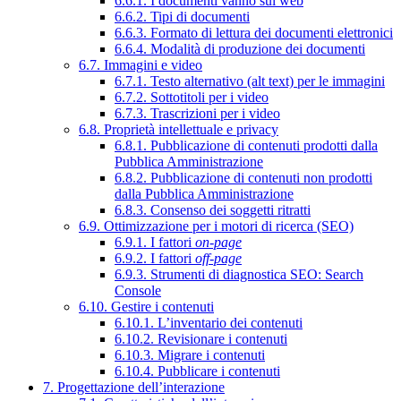
6.6.1. I documenti vanno sul web
6.6.2. Tipi di documenti
6.6.3. Formato di lettura dei documenti elettronici
6.6.4. Modalità di produzione dei documenti
6.7. Immagini e video
6.7.1. Testo alternativo (alt text) per le immagini
6.7.2. Sottotitoli per i video
6.7.3. Trascrizioni per i video
6.8. Proprietà intellettuale e privacy
6.8.1. Pubblicazione di contenuti prodotti dalla
Pubblica Amministrazione
6.8.2. Pubblicazione di contenuti non prodotti
dalla Pubblica Amministrazione
6.8.3. Consenso dei soggetti ritratti
6.9. Ottimizzazione per i motori di ricerca (SEO)
6.9.1. I fattori
on-page
6.9.2. I fattori
off-page
6.9.3. Strumenti di diagnostica SEO: Search
Console
6.10. Gestire i contenuti
6.10.1. L’inventario dei contenuti
6.10.2. Revisionare i contenuti
6.10.3. Migrare i contenuti
6.10.4. Pubblicare i contenuti
7. Progettazione dell’interazione