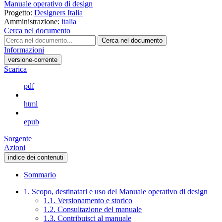
Manuale operativo di design
Progetto:
Designers Italia
Amministrazione:
italia
Cerca nel documento
Cerca nel documento
Informazioni
versione-corrente
Scarica
pdf
html
epub
Sorgente
Azioni
indice dei contenuti
Sommario
1. Scopo, destinatari e uso del Manuale operativo di design
1.1. Versionamento e storico
1.2. Consultazione del manuale
1.3. Contribuisci al manuale