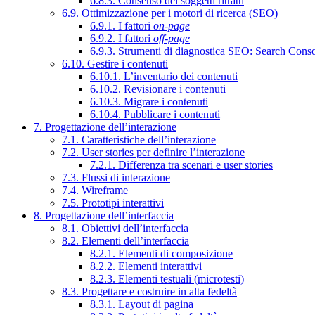
6.8.3. Consenso dei soggetti ritratti
6.9. Ottimizzazione per i motori di ricerca (SEO)
6.9.1. I fattori
on-page
6.9.2. I fattori
off-page
6.9.3. Strumenti di diagnostica SEO: Search Cons
6.10. Gestire i contenuti
6.10.1. L’inventario dei contenuti
6.10.2. Revisionare i contenuti
6.10.3. Migrare i contenuti
6.10.4. Pubblicare i contenuti
7. Progettazione dell’interazione
7.1. Caratteristiche dell’interazione
7.2. User stories per definire l’interazione
7.2.1. Differenza tra scenari e user stories
7.3. Flussi di interazione
7.4. Wireframe
7.5. Prototipi interattivi
8. Progettazione dell’interfaccia
8.1. Obiettivi dell’interfaccia
8.2. Elementi dell’interfaccia
8.2.1. Elementi di composizione
8.2.2. Elementi interattivi
8.2.3. Elementi testuali (microtesti)
8.3. Progettare e costruire in alta fedeltà
8.3.1. Layout di pagina