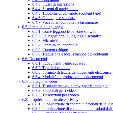
6.4.3. Flussi di interazione
6.4.4. Sistemi di navigazione
6.4.5. Tipologie di contenuto (content type)
6.4.6. Ontologie e standard
6.4.7. Vocabolari controllati e tassonomie
6.5. Scrittura e linguaggio
6.5.1. Come leggono le persone sul web
6.5.2. Le regole per un linguaggio semplice
6.5.3. Microtesti
6.5.4. Scrittura collaborativa
6.5.5. Content critique
6.5.6. Traduzione e localizzazione dei contenuti
6.6. Documenti
6.6.1. I documenti vanno sul web
6.6.2. Tipi di documenti
6.6.3. Formato di lettura dei documenti elettronici
6.6.4. Modalità di produzione dei documenti
6.7. Immagini e video
6.7.1. Testo alternativo (alt text) per le immagini
6.7.2. Sottotitoli per i video
6.7.3. Trascrizioni per i video
6.8. Proprietà intellettuale e privacy
6.8.1. Pubblicazione di contenuti prodotti dalla P
6.8.2. Pubblicazione di contenuti non prodotti dal