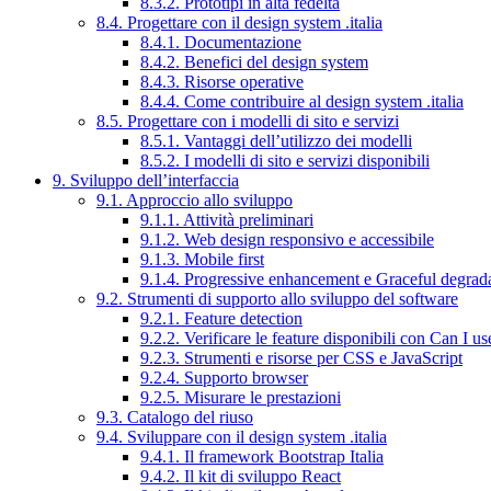
8.3.2. Prototipi in alta fedeltà
8.4. Progettare con il design system .italia
8.4.1. Documentazione
8.4.2. Benefici del design system
8.4.3. Risorse operative
8.4.4. Come contribuire al design system .italia
8.5. Progettare con i modelli di sito e servizi
8.5.1. Vantaggi dell’utilizzo dei modelli
8.5.2. I modelli di sito e servizi disponibili
9. Sviluppo dell’interfaccia
9.1. Approccio allo sviluppo
9.1.1. Attività preliminari
9.1.2. Web design responsivo e accessibile
9.1.3. Mobile first
9.1.4. Progressive enhancement e Graceful degrad
9.2. Strumenti di supporto allo sviluppo del software
9.2.1. Feature detection
9.2.2. Verificare le feature disponibili con Can I us
9.2.3. Strumenti e risorse per CSS e JavaScript
9.2.4. Supporto browser
9.2.5. Misurare le prestazioni
9.3. Catalogo del riuso
9.4. Sviluppare con il design system .italia
9.4.1. Il framework Bootstrap Italia
9.4.2. Il kit di sviluppo React