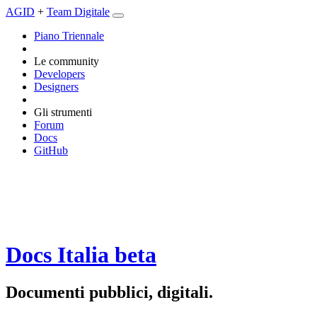
AGID
+
Team Digitale
Piano Triennale
Le community
Developers
Designers
Gli strumenti
Forum
Docs
GitHub
Docs Italia
beta
Documenti pubblici, digitali.