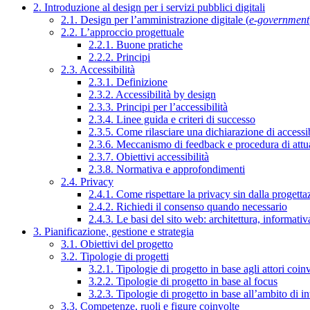
2. Introduzione al design per i servizi pubblici digitali
2.1. Design per l’amministrazione digitale (
e-government
2.2. L’approccio progettuale
2.2.1. Buone pratiche
2.2.2. Principi
2.3. Accessibilità
2.3.1. Definizione
2.3.2. Accessibilità by design
2.3.3. Principi per l’accessibilità
2.3.4. Linee guida e criteri di successo
2.3.5. Come rilasciare una dichiarazione di accessib
2.3.6. Meccanismo di feedback e procedura di attu
2.3.7. Obiettivi accessibilità
2.3.8. Normativa e approfondimenti
2.4. Privacy
2.4.1. Come rispettare la privacy sin dalla progettaz
2.4.2. Richiedi il consenso quando necessario
2.4.3. Le basi del sito web: architettura, informati
3. Pianificazione, gestione e strategia
3.1. Obiettivi del progetto
3.2. Tipologie di progetti
3.2.1. Tipologie di progetto in base agli attori coinv
3.2.2. Tipologie di progetto in base al focus
3.2.3. Tipologie di progetto in base all’ambito di i
3.3. Competenze, ruoli e figure coinvolte