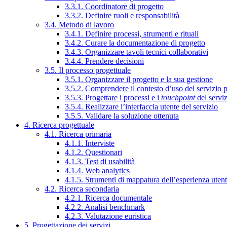
3.3.1. Coordinatore di progetto
3.3.2. Definire ruoli e responsabilità
3.4. Metodo di lavoro
3.4.1. Definire processi, strumenti e rituali
3.4.2. Curare la documentazione di progetto
3.4.3. Organizzare tavoli tecnici collaborativi
3.4.4. Prendere decisioni
3.5. Il processo progettuale
3.5.1. Organizzare il progetto e la sua gestione
3.5.2. Comprendere il contesto d’uso del servizio 
3.5.3. Progettare i processi e i
touchpoint
del servi
3.5.4. Realizzare l’interfaccia utente del servizio
3.5.5. Validare la soluzione ottenuta
4. Ricerca progettuale
4.1. Ricerca primaria
4.1.1. Interviste
4.1.2. Questionari
4.1.3. Test di usabilità
4.1.4. Web analytics
4.1.5. Strumenti di mappatura dell’esperienza uten
4.2. Ricerca secondaria
4.2.1. Ricerca documentale
4.2.2. Analisi benchmark
4.2.3. Valutazione euristica
5. Progettazione dei servizi