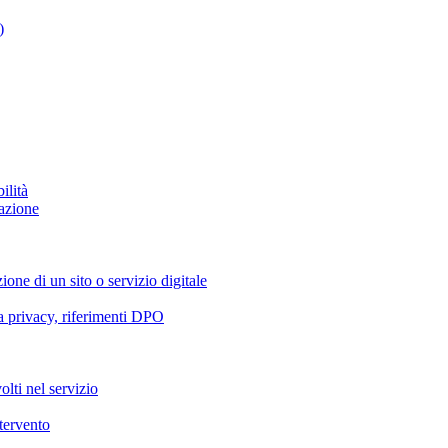
)
ilità
azione
ione di un sito o servizio digitale
va privacy, riferimenti DPO
olti nel servizio
ntervento