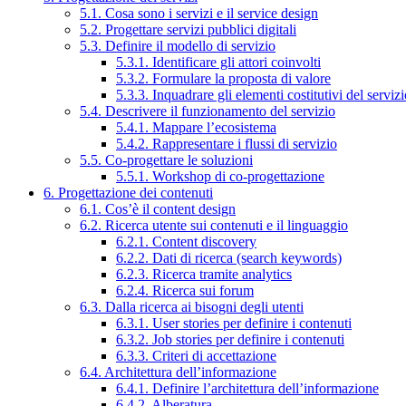
5.1. Cosa sono i servizi e il service design
5.2. Progettare servizi pubblici digitali
5.3. Definire il modello di servizio
5.3.1. Identificare gli attori coinvolti
5.3.2. Formulare la proposta di valore
5.3.3. Inquadrare gli elementi costitutivi del serviz
5.4. Descrivere il funzionamento del servizio
5.4.1. Mappare l’ecosistema
5.4.2. Rappresentare i flussi di servizio
5.5. Co-progettare le soluzioni
5.5.1. Workshop di co-progettazione
6. Progettazione dei contenuti
6.1. Cos’è il content design
6.2. Ricerca utente sui contenuti e il linguaggio
6.2.1. Content discovery
6.2.2. Dati di ricerca (search keywords)
6.2.3. Ricerca tramite analytics
6.2.4. Ricerca sui forum
6.3. Dalla ricerca ai bisogni degli utenti
6.3.1. User stories per definire i contenuti
6.3.2. Job stories per definire i contenuti
6.3.3. Criteri di accettazione
6.4. Architettura dell’informazione
6.4.1. Definire l’architettura dell’informazione
6.4.2. Alberatura