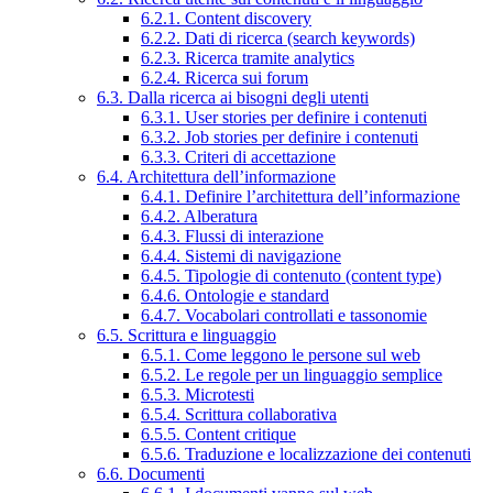
6.2.1. Content discovery
6.2.2. Dati di ricerca (search keywords)
6.2.3. Ricerca tramite analytics
6.2.4. Ricerca sui forum
6.3. Dalla ricerca ai bisogni degli utenti
6.3.1. User stories per definire i contenuti
6.3.2. Job stories per definire i contenuti
6.3.3. Criteri di accettazione
6.4. Architettura dell’informazione
6.4.1. Definire l’architettura dell’informazione
6.4.2. Alberatura
6.4.3. Flussi di interazione
6.4.4. Sistemi di navigazione
6.4.5. Tipologie di contenuto (content type)
6.4.6. Ontologie e standard
6.4.7. Vocabolari controllati e tassonomie
6.5. Scrittura e linguaggio
6.5.1. Come leggono le persone sul web
6.5.2. Le regole per un linguaggio semplice
6.5.3. Microtesti
6.5.4. Scrittura collaborativa
6.5.5. Content critique
6.5.6. Traduzione e localizzazione dei contenuti
6.6. Documenti