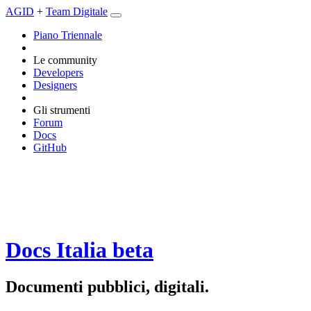
AGID
+
Team Digitale
Piano Triennale
Le community
Developers
Designers
Gli strumenti
Forum
Docs
GitHub
Docs Italia
beta
Documenti pubblici, digitali.