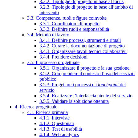
3.2.2. Tipologie di progetto in base al focus
3.2.3. Tipologie di progetto in base all’ambito di
intervento
3.3. Competenze, ruoli e figure coinvolte
3.3.1. Coordinatore di progetto
3.3.2. Definire ruoli e responsabilità
3.4. Metodo di lavoro
3.4.1. Definire processi, strumenti e rituali
3.4.2. Curare la documentazione di progetto
3.4.3. Organizzare tavoli tecnici collaborativi
3.4.4. Prendere decisioni
3.5. Il processo progettuale
3.5.1. Organizzare il progetto e la sua gestione
3.5.2. Comprendere il contesto d’uso del servizio
pubblico
3.5.3. Progettare i processi e i
touchpoint
del
servizio
3.5.4. Realizzare l’interfaccia utente del servizio
3.5.5. Validare la soluzione ottenuta
4. Ricerca progettuale
4.1. Ricerca primaria
4.1.1. Interviste
4.1.2. Questionari
4.1.3. Test di usabilità
4.1.4. Web analytics