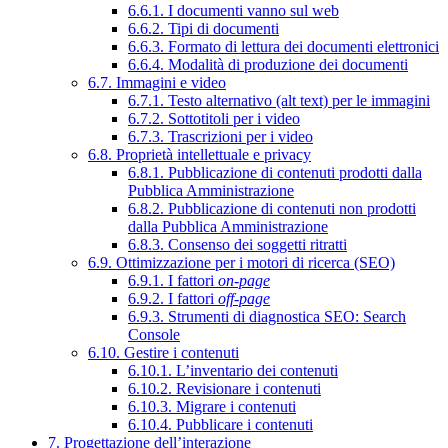
6.6.1. I documenti vanno sul web
6.6.2. Tipi di documenti
6.6.3. Formato di lettura dei documenti elettronici
6.6.4. Modalità di produzione dei documenti
6.7. Immagini e video
6.7.1. Testo alternativo (alt text) per le immagini
6.7.2. Sottotitoli per i video
6.7.3. Trascrizioni per i video
6.8. Proprietà intellettuale e privacy
6.8.1. Pubblicazione di contenuti prodotti dalla
Pubblica Amministrazione
6.8.2. Pubblicazione di contenuti non prodotti
dalla Pubblica Amministrazione
6.8.3. Consenso dei soggetti ritratti
6.9. Ottimizzazione per i motori di ricerca (SEO)
6.9.1. I fattori
on-page
6.9.2. I fattori
off-page
6.9.3. Strumenti di diagnostica SEO: Search
Console
6.10. Gestire i contenuti
6.10.1. L’inventario dei contenuti
6.10.2. Revisionare i contenuti
6.10.3. Migrare i contenuti
6.10.4. Pubblicare i contenuti
7. Progettazione dell’interazione