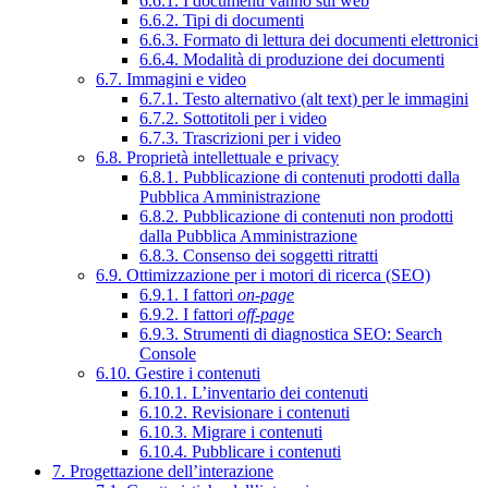
6.6.1. I documenti vanno sul web
6.6.2. Tipi di documenti
6.6.3. Formato di lettura dei documenti elettronici
6.6.4. Modalità di produzione dei documenti
6.7. Immagini e video
6.7.1. Testo alternativo (alt text) per le immagini
6.7.2. Sottotitoli per i video
6.7.3. Trascrizioni per i video
6.8. Proprietà intellettuale e privacy
6.8.1. Pubblicazione di contenuti prodotti dalla
Pubblica Amministrazione
6.8.2. Pubblicazione di contenuti non prodotti
dalla Pubblica Amministrazione
6.8.3. Consenso dei soggetti ritratti
6.9. Ottimizzazione per i motori di ricerca (SEO)
6.9.1. I fattori
on-page
6.9.2. I fattori
off-page
6.9.3. Strumenti di diagnostica SEO: Search
Console
6.10. Gestire i contenuti
6.10.1. L’inventario dei contenuti
6.10.2. Revisionare i contenuti
6.10.3. Migrare i contenuti
6.10.4. Pubblicare i contenuti
7. Progettazione dell’interazione