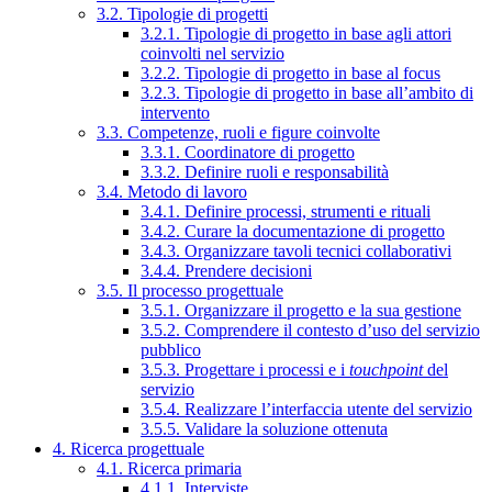
3.2. Tipologie di progetti
3.2.1. Tipologie di progetto in base agli attori
coinvolti nel servizio
3.2.2. Tipologie di progetto in base al focus
3.2.3. Tipologie di progetto in base all’ambito di
intervento
3.3. Competenze, ruoli e figure coinvolte
3.3.1. Coordinatore di progetto
3.3.2. Definire ruoli e responsabilità
3.4. Metodo di lavoro
3.4.1. Definire processi, strumenti e rituali
3.4.2. Curare la documentazione di progetto
3.4.3. Organizzare tavoli tecnici collaborativi
3.4.4. Prendere decisioni
3.5. Il processo progettuale
3.5.1. Organizzare il progetto e la sua gestione
3.5.2. Comprendere il contesto d’uso del servizio
pubblico
3.5.3. Progettare i processi e i
touchpoint
del
servizio
3.5.4. Realizzare l’interfaccia utente del servizio
3.5.5. Validare la soluzione ottenuta
4. Ricerca progettuale
4.1. Ricerca primaria
4.1.1. Interviste