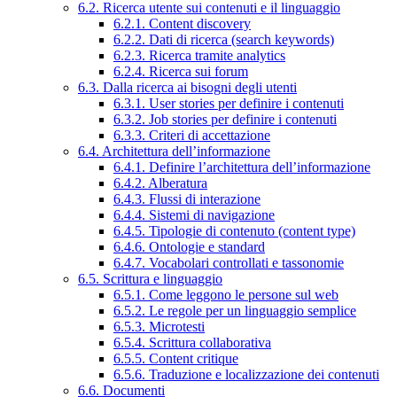
6.2. Ricerca utente sui contenuti e il linguaggio
6.2.1. Content discovery
6.2.2. Dati di ricerca (search keywords)
6.2.3. Ricerca tramite analytics
6.2.4. Ricerca sui forum
6.3. Dalla ricerca ai bisogni degli utenti
6.3.1. User stories per definire i contenuti
6.3.2. Job stories per definire i contenuti
6.3.3. Criteri di accettazione
6.4. Architettura dell’informazione
6.4.1. Definire l’architettura dell’informazione
6.4.2. Alberatura
6.4.3. Flussi di interazione
6.4.4. Sistemi di navigazione
6.4.5. Tipologie di contenuto (content type)
6.4.6. Ontologie e standard
6.4.7. Vocabolari controllati e tassonomie
6.5. Scrittura e linguaggio
6.5.1. Come leggono le persone sul web
6.5.2. Le regole per un linguaggio semplice
6.5.3. Microtesti
6.5.4. Scrittura collaborativa
6.5.5. Content critique
6.5.6. Traduzione e localizzazione dei contenuti
6.6. Documenti