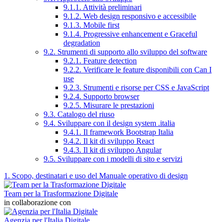
9.1.1. Attività preliminari
9.1.2. Web design responsivo e accessibile
9.1.3. Mobile first
9.1.4. Progressive enhancement e Graceful
degradation
9.2. Strumenti di supporto allo sviluppo del software
9.2.1. Feature detection
9.2.2. Verificare le feature disponibili con Can I
use
9.2.3. Strumenti e risorse per CSS e JavaScript
9.2.4. Supporto browser
9.2.5. Misurare le prestazioni
9.3. Catalogo del riuso
9.4. Sviluppare con il design system .italia
9.4.1. Il framework Bootstrap Italia
9.4.2. Il kit di sviluppo React
9.4.3. Il kit di sviluppo Angular
9.5. Sviluppare con i modelli di sito e servizi
1. Scopo, destinatari e uso del Manuale operativo di design
Team per la Trasformazione Digitale
in collaborazione con
Agenzia per l'Italia Digitale