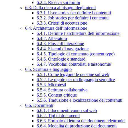
6.2.4. Ricerca sui forum
6.3. Dalla ricerca ai bisogni degli utenti
6.3.1. User stories per definire i contenuti
6.3.2. Job stories per definire i contenuti
6.3.3. Criteri di accettazione
6.4. Architettura dell’informazione
6.4.1. Definire l’architettura dell’informazione
6.4.2. Alberatura
6.4.3. Flussi di interazione
6.4.4. Sistemi di navigazione
6.4.5. Tipologie di contenuto (content type)
6.4.6. Ontologie e standard
6.4.7. Vocabolari controllati e tassonomie
6.5. Scrittura e linguaggio
6.5.1. Come leggono le persone sul web
6.5.2. Le regole per un linguaggio semplice
6.5.3. Microtesti
6.5.4. Scrittura collaborativa
6.5.5. Content critique
6.5.6. Traduzione e localizzazione dei contenuti
6.6. Documenti
6.6.1. I documenti vanno sul web
6.6.2. Tipi di documenti
6.6.3. Formato di lettura dei documenti elettronici
6.6.4. Modalità di produzione dei documenti