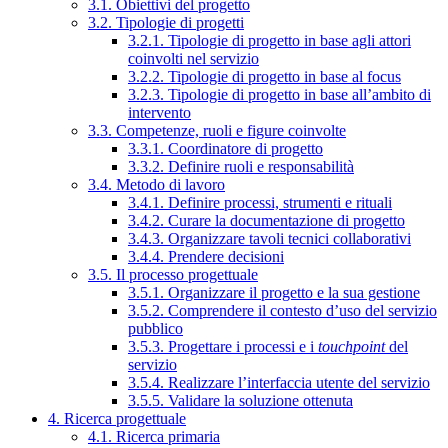
3.1. Obiettivi del progetto
3.2. Tipologie di progetti
3.2.1. Tipologie di progetto in base agli attori
coinvolti nel servizio
3.2.2. Tipologie di progetto in base al focus
3.2.3. Tipologie di progetto in base all’ambito di
intervento
3.3. Competenze, ruoli e figure coinvolte
3.3.1. Coordinatore di progetto
3.3.2. Definire ruoli e responsabilità
3.4. Metodo di lavoro
3.4.1. Definire processi, strumenti e rituali
3.4.2. Curare la documentazione di progetto
3.4.3. Organizzare tavoli tecnici collaborativi
3.4.4. Prendere decisioni
3.5. Il processo progettuale
3.5.1. Organizzare il progetto e la sua gestione
3.5.2. Comprendere il contesto d’uso del servizio
pubblico
3.5.3. Progettare i processi e i
touchpoint
del
servizio
3.5.4. Realizzare l’interfaccia utente del servizio
3.5.5. Validare la soluzione ottenuta
4. Ricerca progettuale
4.1. Ricerca primaria