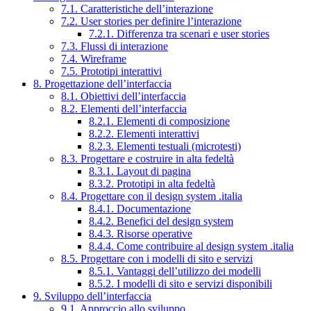
7.1. Caratteristiche dell’interazione
7.2. User stories per definire l’interazione
7.2.1. Differenza tra scenari e user stories
7.3. Flussi di interazione
7.4. Wireframe
7.5. Prototipi interattivi
8. Progettazione dell’interfaccia
8.1. Obiettivi dell’interfaccia
8.2. Elementi dell’interfaccia
8.2.1. Elementi di composizione
8.2.2. Elementi interattivi
8.2.3. Elementi testuali (microtesti)
8.3. Progettare e costruire in alta fedeltà
8.3.1. Layout di pagina
8.3.2. Prototipi in alta fedeltà
8.4. Progettare con il design system .italia
8.4.1. Documentazione
8.4.2. Benefici del design system
8.4.3. Risorse operative
8.4.4. Come contribuire al design system .italia
8.5. Progettare con i modelli di sito e servizi
8.5.1. Vantaggi dell’utilizzo dei modelli
8.5.2. I modelli di sito e servizi disponibili
9. Sviluppo dell’interfaccia
9.1. Approccio allo sviluppo