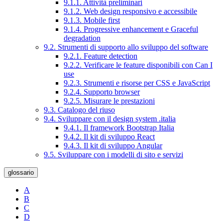
9.1.1. Attività preliminari
9.1.2. Web design responsivo e accessibile
9.1.3. Mobile first
9.1.4. Progressive enhancement e Graceful
degradation
9.2. Strumenti di supporto allo sviluppo del software
9.2.1. Feature detection
9.2.2. Verificare le feature disponibili con Can I
use
9.2.3. Strumenti e risorse per CSS e JavaScript
9.2.4. Supporto browser
9.2.5. Misurare le prestazioni
9.3. Catalogo del riuso
9.4. Sviluppare con il design system .italia
9.4.1. Il framework Bootstrap Italia
9.4.2. Il kit di sviluppo React
9.4.3. Il kit di sviluppo Angular
9.5. Sviluppare con i modelli di sito e servizi
glossario
A
B
C
D