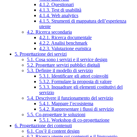
4.1.2. Questionari
4.1.3. Test di usabilità
4.1.4. Web analytics
4.1.5. Strumenti di mappatura dell’esperienza
utente
4.2. Ricerca secondaria
4.2.1. Ricerca documentale
4.2.2. Analisi benchmark
4.2.3. Valutazione euristica
5. Progettazione dei servizi
5.1. Cosa sono i servizi e il service design
5.2. Progettare servizi pubblici digitali
5.3. Definire il modello di servizio
5.3.1. Identificare gli attori coinvolti
5.3.2. Formulare la proposta di valore
5.3.3. Inquadrare gli elementi costitutivi del
servizio
5.4. Descrivere il funzionamento del servizio
5.4.1. Mappare l’ecosistema
5.4.2. Rappresentare i flussi di servizio
5.5. Co-progettare le soluzioni
5.5.1. Workshop di co-progettazione
6. Progettazione dei contenuti
6.1. Cos’è il content design
6.2. Ricerca utente sui contenuti e il linguaggio