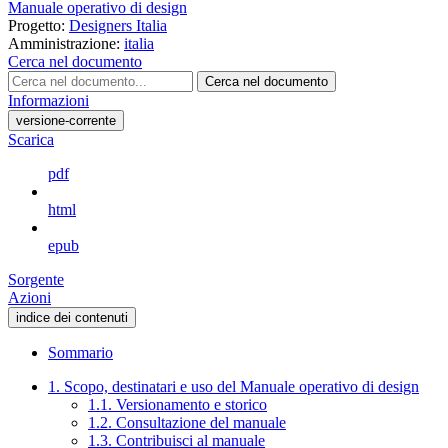
Manuale operativo di design
Progetto:
Designers Italia
Amministrazione:
italia
Cerca nel documento
Cerca nel documento
Informazioni
versione-corrente
Scarica
pdf
html
epub
Sorgente
Azioni
indice dei contenuti
Sommario
1. Scopo, destinatari e uso del Manuale operativo di design
1.1. Versionamento e storico
1.2. Consultazione del manuale
1.3. Contribuisci al manuale