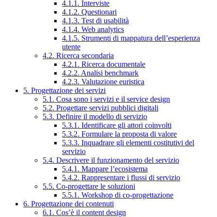
4.1.1. Interviste
4.1.2. Questionari
4.1.3. Test di usabilità
4.1.4. Web analytics
4.1.5. Strumenti di mappatura dell’esperienza
utente
4.2. Ricerca secondaria
4.2.1. Ricerca documentale
4.2.2. Analisi benchmark
4.2.3. Valutazione euristica
5. Progettazione dei servizi
5.1. Cosa sono i servizi e il service design
5.2. Progettare servizi pubblici digitali
5.3. Definire il modello di servizio
5.3.1. Identificare gli attori coinvolti
5.3.2. Formulare la proposta di valore
5.3.3. Inquadrare gli elementi costitutivi del
servizio
5.4. Descrivere il funzionamento del servizio
5.4.1. Mappare l’ecosistema
5.4.2. Rappresentare i flussi di servizio
5.5. Co-progettare le soluzioni
5.5.1. Workshop di co-progettazione
6. Progettazione dei contenuti
6.1. Cos’è il content design