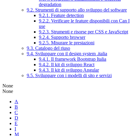
degradation
9.2. Strumenti di supporto allo sviluppo del software
9.2.1. Feature detection
9.2.2. Verificare le feature disponibili con Can I
use
9.2.3. Strumenti e risorse per CSS e JavaScript
9.2.4. Supporto browser
9.2.5. Misurare le prestazioni
9.3. Catalogo del riuso
9.4. Sviluppare con il design system .italia
9.4.1. Il framework Bootstrap Italia
9.4.2. Il kit di sviluppo React
9.4.3. Il kit di sviluppo Angular
9.5. Sviluppare con i modelli di sito e servizi
None
None
A
B
C
D
E
I
M