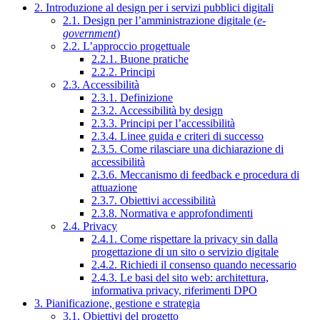
2. Introduzione al design per i servizi pubblici digitali
2.1. Design per l’amministrazione digitale (
e-
government
)
2.2. L’approccio progettuale
2.2.1. Buone pratiche
2.2.2. Principi
2.3. Accessibilità
2.3.1. Definizione
2.3.2. Accessibilità by design
2.3.3. Principi per l’accessibilità
2.3.4. Linee guida e criteri di successo
2.3.5. Come rilasciare una dichiarazione di
accessibilità
2.3.6. Meccanismo di feedback e procedura di
attuazione
2.3.7. Obiettivi accessibilità
2.3.8. Normativa e approfondimenti
2.4. Privacy
2.4.1. Come rispettare la privacy sin dalla
progettazione di un sito o servizio digitale
2.4.2. Richiedi il consenso quando necessario
2.4.3. Le basi del sito web: architettura,
informativa privacy, riferimenti DPO
3. Pianificazione, gestione e strategia
3.1. Obiettivi del progetto