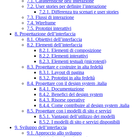
7.1. Caratteristiche dell’interazione
7.2. User stories per definire l’interazione
7.2.1. Differenza tra scenari e user stories
7.3. Flussi di interazione
7.4. Wireframe
7.5. Prototipi interattivi
8. Progettazione dell’interfaccia
8.1. Obiettivi dell’interfaccia
8.2. Elementi dell’interfaccia
8.2.1. Elementi di composizione
8.2.2. Elementi interattivi
8.2.3. Elementi testuali (microtesti)
8.3. Progettare e costruire in alta fedeltà
8.3.1. Layout di pagina
8.3.2. Prototipi in alta fedeltà
8.4. Progettare con il design system .italia
8.4.1. Documentazione
8.4.2. Benefici del design system
8.4.3. Risorse operative
8.4.4. Come contribuire al design system .italia
8.5. Progettare con i modelli di sito e servizi
8.5.1. Vantaggi dell’utilizzo dei modelli
8.5.2. I modelli di sito e servizi disponibili
9. Sviluppo dell’interfaccia
9.1. Approccio allo sviluppo