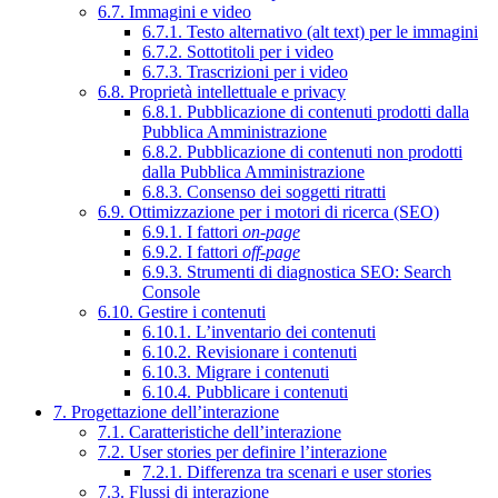
6.7. Immagini e video
6.7.1. Testo alternativo (alt text) per le immagini
6.7.2. Sottotitoli per i video
6.7.3. Trascrizioni per i video
6.8. Proprietà intellettuale e privacy
6.8.1. Pubblicazione di contenuti prodotti dalla
Pubblica Amministrazione
6.8.2. Pubblicazione di contenuti non prodotti
dalla Pubblica Amministrazione
6.8.3. Consenso dei soggetti ritratti
6.9. Ottimizzazione per i motori di ricerca (SEO)
6.9.1. I fattori
on-page
6.9.2. I fattori
off-page
6.9.3. Strumenti di diagnostica SEO: Search
Console
6.10. Gestire i contenuti
6.10.1. L’inventario dei contenuti
6.10.2. Revisionare i contenuti
6.10.3. Migrare i contenuti
6.10.4. Pubblicare i contenuti
7. Progettazione dell’interazione
7.1. Caratteristiche dell’interazione
7.2. User stories per definire l’interazione
7.2.1. Differenza tra scenari e user stories
7.3. Flussi di interazione