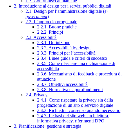
1.3. Contribuisci al manuale
2. Introduzione al design per i servizi pubblici digitali
2.1. Design per l’amministrazione digitale (
e-
government
)
2.2. L’approccio progettuale
2.2.1. Buone pratiche
2.2.2. Principi
2.3. Accessibilità
2.3.1. Definizione
2.3.2. Accessibilità by design
2.3.3. Principi per l’accessibilità
2.3.4. Linee guida e criteri di successo
2.3.5. Come rilasciare una dichiarazione di
accessibilità
2.3.6. Meccanismo di feedback e procedura di
attuazione
2.3.7. Obiettivi accessibilità
2.3.8. Normativa e approfondimenti
2.4. Privacy
2.4.1. Come rispettare la privacy sin dalla
progettazione di un sito o servizio digitale
2.4.2. Richiedi il consenso quando necessario
2.4.3. Le basi del sito web: architettura,
informativa privacy, riferimenti DPO
3. Pianificazione, gestione e strategia