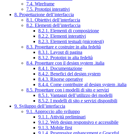
7.4. Wireframe
7.5. Prototipi interattivi
8. Progettazione dell’interfaccia
8.1. Obiettivi dell’interfaccia
8.2. Elementi dell’interfaccia
8.2.1. Elementi di composizione
8.2.2. Elementi interattivi
8.2.3. Elementi testuali (microtesti)
8.3. Progettare e costruire in alta fedeltà
8.3.1. Layout di pagina
8.3.2. Prototipi in alta fedeltà
8.4. Progettare con il design system .italia
8.4.1. Documentazione
8.4.2. Benefici del design system
8.4.3. Risorse operative
8.4.4. Come contribuire al design system .italia
8.5. Progettare con i modelli di sito e servizi
8.5.1. Vantaggi dell’utilizzo dei modelli
8.5.2. I modelli di sito e servizi disponibili
9. Sviluppo dell’interfaccia
9.1. Approccio allo sviluppo
9.1.1. Attività preliminari
9.1.2. Web design responsivo e accessibile
9.1.3. Mobile first
9.1.4. Progressive enhancement e Graceful