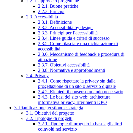
2.2. L’approccio progettuale
2.2.1. Buone pratiche
2.2.2. Principi
2.3. Accessibilità
2.3.1. Definizione
2.3.2. Accessibilità by design
2.3.3. Principi per l’accessibilità
2.3.4. Linee guida e criteri di successo
2.3.5. Come rilasciare una dichiarazione di
accessibilità
2.3.6. Meccanismo di feedback e procedura di
attuazione
2.3.7. Obiettivi accessibilità
2.3.8. Normativa e approfondimenti
2.4. Privacy
2.4.1. Come rispettare la privacy sin dalla
progettazione di un sito o servizio digitale
2.4.2. Richiedi il consenso quando necessario
2.4.3. Le basi del sito web: architettura,
informativa privacy, riferimenti DPO
3. Pianificazione, gestione e strategia
3.1. Obiettivi del progetto
3.2. Tipologie di progetti
3.2.1. Tipologie di progetto in base agli attori
coinvolti nel servizio