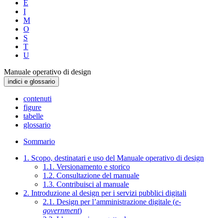
E
I
M
O
S
T
U
Manuale operativo di design
indici e glossario
contenuti
figure
tabelle
glossario
Sommario
1. Scopo, destinatari e uso del Manuale operativo di design
1.1. Versionamento e storico
1.2. Consultazione del manuale
1.3. Contribuisci al manuale
2. Introduzione al design per i servizi pubblici digitali
2.1. Design per l’amministrazione digitale (
e-
government
)