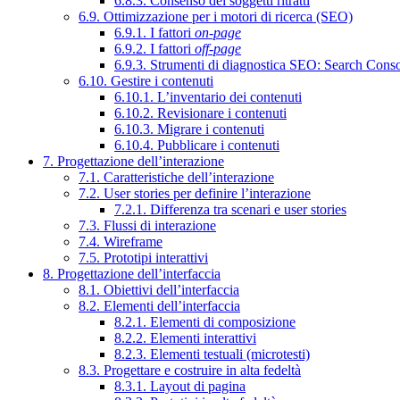
6.8.3. Consenso dei soggetti ritratti
6.9. Ottimizzazione per i motori di ricerca (SEO)
6.9.1. I fattori
on-page
6.9.2. I fattori
off-page
6.9.3. Strumenti di diagnostica SEO: Search Cons
6.10. Gestire i contenuti
6.10.1. L’inventario dei contenuti
6.10.2. Revisionare i contenuti
6.10.3. Migrare i contenuti
6.10.4. Pubblicare i contenuti
7. Progettazione dell’interazione
7.1. Caratteristiche dell’interazione
7.2. User stories per definire l’interazione
7.2.1. Differenza tra scenari e user stories
7.3. Flussi di interazione
7.4. Wireframe
7.5. Prototipi interattivi
8. Progettazione dell’interfaccia
8.1. Obiettivi dell’interfaccia
8.2. Elementi dell’interfaccia
8.2.1. Elementi di composizione
8.2.2. Elementi interattivi
8.2.3. Elementi testuali (microtesti)
8.3. Progettare e costruire in alta fedeltà
8.3.1. Layout di pagina