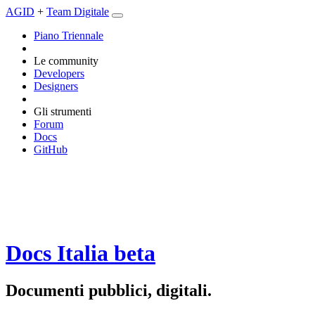
AGID
+
Team Digitale
Piano Triennale
Le community
Developers
Designers
Gli strumenti
Forum
Docs
GitHub
Docs Italia
beta
Documenti pubblici, digitali.