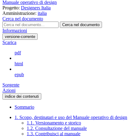
Manuale operativo di design
Progetto:
Designers Italia
Amministrazione:
italia
Cerca nel documento
Cerca nel documento
Informazioni
versione-corrente
Scarica
pdf
html
epub
Sorgente
Azioni
indice dei contenuti
Sommario
1. Scopo, destinatari e uso del Manuale operativo di design
1.1. Versionamento e storico
1.2. Consultazione del manuale
1.3. Contribuisci al manuale