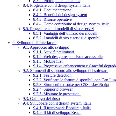
8.3.2. Prototipi in alta fedeltà
8.4. Progettare con il design system .italia
8.4.1. Documentazione
8.4.2. Benefici del design system
8.4.3. Risorse operative
8.4.4. Come contribuire al design system .italia
8.5. Progettare con i modelli di sito e servizi
8.5.1. Vantaggi dell’utilizzo dei modelli
8.5.2. I modelli di sito e servizi disponibili
9. Sviluppo dell’interfaccia
9.1. Approccio allo sviluppo
9.1.1. Attività preliminari
9.1.2. Web design responsivo e accessibile
9.1.3. Mobile first
9.1.4. Progressive enhancement e Graceful degrad
9.2. Strumenti di supporto allo sviluppo del software
9.2.1. Feature detection
9.2.2. Verificare le feature disponibili con Can I us
9.2.3. Strumenti e risorse per CSS e JavaScript
9.2.4. Supporto browser
9.2.5. Misurare le prestazioni
9.3. Catalogo del riuso
9.4. Sviluppare con il design system .italia
9.4.1. Il framework Bootstrap Italia
9.4.2. Il kit di sviluppo React