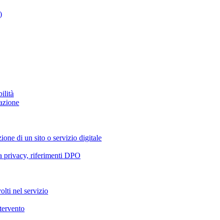
)
ilità
azione
ione di un sito o servizio digitale
va privacy, riferimenti DPO
olti nel servizio
ntervento