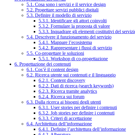
5.1. Cosa sono i servizi e il service design
5.2. Progettare servizi pubblici digitali
5.3. Definire il modello di servizio
5.3.1. Identificare gli attori coinvolti
5.3.2. Formulare la proposta di valore
5.3.3. Inquadrare gli elementi costitutivi del serviz
5.4. Descrivere il funzionamento del servizio
5.4.1. Mappare l’ecosistema
5.4.2. Rappresentare i flussi di servizio
5.5. Co-progettare le soluzioni
5.5.1. Workshop di co-progettazione
6. Progettazione dei contenuti
6.1. Cos’è il content design
6.2. Ricerca utente sui contenuti e il linguaggio
6.2.1. Content discovery
6.2.2. Dati di ricerca (search keywords)
6.2.3. Ricerca tramite analytics
6.2.4. Ricerca sui forum
6.3. Dalla ricerca ai bisogni degli utenti
6.3.1. User stories per definire i contenuti
6.3.2. Job stories per definire i contenuti
6.3.3. Criteri di accettazione
6.4. Architettura dell’informazione
6.4.1. Definire l’architettura dell’informazione
6.4.2. Alberatura