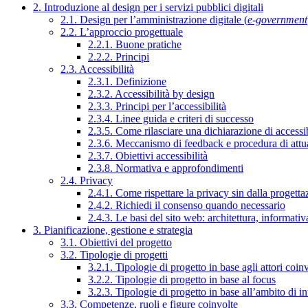
2. Introduzione al design per i servizi pubblici digitali
2.1. Design per l’amministrazione digitale (
e-government
2.2. L’approccio progettuale
2.2.1. Buone pratiche
2.2.2. Principi
2.3. Accessibilità
2.3.1. Definizione
2.3.2. Accessibilità by design
2.3.3. Principi per l’accessibilità
2.3.4. Linee guida e criteri di successo
2.3.5. Come rilasciare una dichiarazione di accessib
2.3.6. Meccanismo di feedback e procedura di attu
2.3.7. Obiettivi accessibilità
2.3.8. Normativa e approfondimenti
2.4. Privacy
2.4.1. Come rispettare la privacy sin dalla progettaz
2.4.2. Richiedi il consenso quando necessario
2.4.3. Le basi del sito web: architettura, informati
3. Pianificazione, gestione e strategia
3.1. Obiettivi del progetto
3.2. Tipologie di progetti
3.2.1. Tipologie di progetto in base agli attori coinv
3.2.2. Tipologie di progetto in base al focus
3.2.3. Tipologie di progetto in base all’ambito di i
3.3. Competenze, ruoli e figure coinvolte