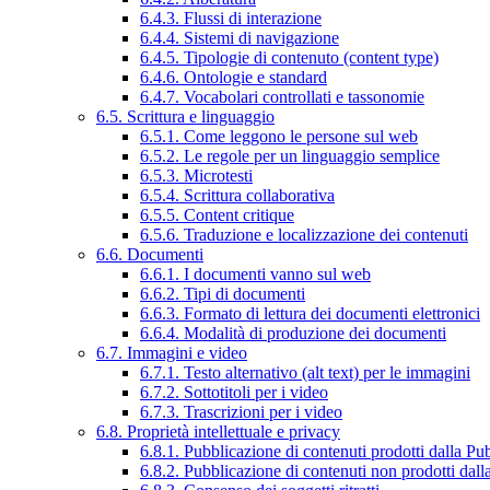
6.4.3. Flussi di interazione
6.4.4. Sistemi di navigazione
6.4.5. Tipologie di contenuto (content type)
6.4.6. Ontologie e standard
6.4.7. Vocabolari controllati e tassonomie
6.5. Scrittura e linguaggio
6.5.1. Come leggono le persone sul web
6.5.2. Le regole per un linguaggio semplice
6.5.3. Microtesti
6.5.4. Scrittura collaborativa
6.5.5. Content critique
6.5.6. Traduzione e localizzazione dei contenuti
6.6. Documenti
6.6.1. I documenti vanno sul web
6.6.2. Tipi di documenti
6.6.3. Formato di lettura dei documenti elettronici
6.6.4. Modalità di produzione dei documenti
6.7. Immagini e video
6.7.1. Testo alternativo (alt text) per le immagini
6.7.2. Sottotitoli per i video
6.7.3. Trascrizioni per i video
6.8. Proprietà intellettuale e privacy
6.8.1. Pubblicazione di contenuti prodotti dalla P
6.8.2. Pubblicazione di contenuti non prodotti dal