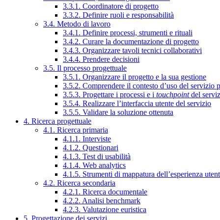
3.3.1. Coordinatore di progetto
3.3.2. Definire ruoli e responsabilità
3.4. Metodo di lavoro
3.4.1. Definire processi, strumenti e rituali
3.4.2. Curare la documentazione di progetto
3.4.3. Organizzare tavoli tecnici collaborativi
3.4.4. Prendere decisioni
3.5. Il processo progettuale
3.5.1. Organizzare il progetto e la sua gestione
3.5.2. Comprendere il contesto d’uso del servizio 
3.5.3. Progettare i processi e i
touchpoint
del servi
3.5.4. Realizzare l’interfaccia utente del servizio
3.5.5. Validare la soluzione ottenuta
4. Ricerca progettuale
4.1. Ricerca primaria
4.1.1. Interviste
4.1.2. Questionari
4.1.3. Test di usabilità
4.1.4. Web analytics
4.1.5. Strumenti di mappatura dell’esperienza uten
4.2. Ricerca secondaria
4.2.1. Ricerca documentale
4.2.2. Analisi benchmark
4.2.3. Valutazione euristica
5. Progettazione dei servizi