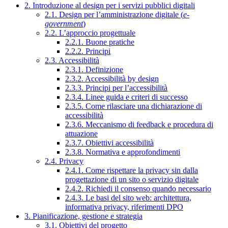
2. Introduzione al design per i servizi pubblici digitali
2.1. Design per l’amministrazione digitale (
e-
government
)
2.2. L’approccio progettuale
2.2.1. Buone pratiche
2.2.2. Principi
2.3. Accessibilità
2.3.1. Definizione
2.3.2. Accessibilità by design
2.3.3. Principi per l’accessibilità
2.3.4. Linee guida e criteri di successo
2.3.5. Come rilasciare una dichiarazione di
accessibilità
2.3.6. Meccanismo di feedback e procedura di
attuazione
2.3.7. Obiettivi accessibilità
2.3.8. Normativa e approfondimenti
2.4. Privacy
2.4.1. Come rispettare la privacy sin dalla
progettazione di un sito o servizio digitale
2.4.2. Richiedi il consenso quando necessario
2.4.3. Le basi del sito web: architettura,
informativa privacy, riferimenti DPO
3. Pianificazione, gestione e strategia
3.1. Obiettivi del progetto