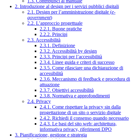
1.3. Contribuisci al manuale
2. Introduzione al design per i servizi pubblici digitali
2.1. Design per l’amministrazione digitale (
e-
government
)
2.2. L’approccio progettuale
2.2.1. Buone pratiche
2.2.2. Principi
2.3. Accessibilità
2.3.1. Definizione
2.3.2. Accessibilità by design
2.3.3. Principi per l’accessibilità
2.3.4. Linee guida e criteri di successo
2.3.5. Come rilasciare una dichiarazione di
accessibilità
2.3.6. Meccanismo di feedback e procedura di
attuazione
2.3.7. Obiettivi accessibilità
2.3.8. Normativa e approfondimenti
2.4. Privacy
2.4.1. Come rispettare la privacy sin dalla
progettazione di un sito o servizio digitale
2.4.2. Richiedi il consenso quando necessario
2.4.3. Le basi del sito web: architettura,
informativa privacy, riferimenti DPO
3. Pianificazione, gestione e strategia