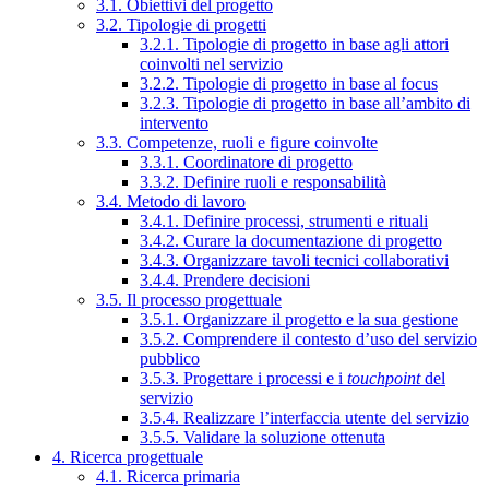
3.1. Obiettivi del progetto
3.2. Tipologie di progetti
3.2.1. Tipologie di progetto in base agli attori
coinvolti nel servizio
3.2.2. Tipologie di progetto in base al focus
3.2.3. Tipologie di progetto in base all’ambito di
intervento
3.3. Competenze, ruoli e figure coinvolte
3.3.1. Coordinatore di progetto
3.3.2. Definire ruoli e responsabilità
3.4. Metodo di lavoro
3.4.1. Definire processi, strumenti e rituali
3.4.2. Curare la documentazione di progetto
3.4.3. Organizzare tavoli tecnici collaborativi
3.4.4. Prendere decisioni
3.5. Il processo progettuale
3.5.1. Organizzare il progetto e la sua gestione
3.5.2. Comprendere il contesto d’uso del servizio
pubblico
3.5.3. Progettare i processi e i
touchpoint
del
servizio
3.5.4. Realizzare l’interfaccia utente del servizio
3.5.5. Validare la soluzione ottenuta
4. Ricerca progettuale
4.1. Ricerca primaria