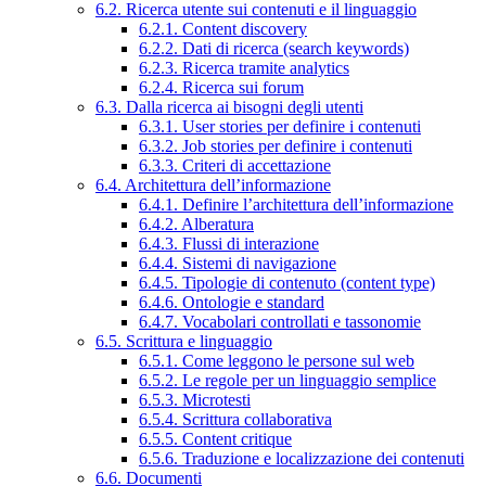
6.2. Ricerca utente sui contenuti e il linguaggio
6.2.1. Content discovery
6.2.2. Dati di ricerca (search keywords)
6.2.3. Ricerca tramite analytics
6.2.4. Ricerca sui forum
6.3. Dalla ricerca ai bisogni degli utenti
6.3.1. User stories per definire i contenuti
6.3.2. Job stories per definire i contenuti
6.3.3. Criteri di accettazione
6.4. Architettura dell’informazione
6.4.1. Definire l’architettura dell’informazione
6.4.2. Alberatura
6.4.3. Flussi di interazione
6.4.4. Sistemi di navigazione
6.4.5. Tipologie di contenuto (content type)
6.4.6. Ontologie e standard
6.4.7. Vocabolari controllati e tassonomie
6.5. Scrittura e linguaggio
6.5.1. Come leggono le persone sul web
6.5.2. Le regole per un linguaggio semplice
6.5.3. Microtesti
6.5.4. Scrittura collaborativa
6.5.5. Content critique
6.5.6. Traduzione e localizzazione dei contenuti
6.6. Documenti