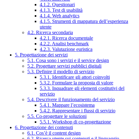
4.1.2. Questionari
4.1.3. Test di usabilità
4.1.4. Web analytics
4.1.5. Strumenti di mappatura dell’esperienza
utente
4.2. Ricerca secondaria
4.2.1. Ricerca documentale
4.2.2. Analisi benchmark
4.2.3. Valutazione euristica
5. Progettazione dei servizi
5.1. Cosa sono i servizi e il service design
5.2. Progettare servizi pubblici digitali
5.3. Definire il modello di servizio
5.3.1. Identificare gli attori coinvolti
5.3.2. Formulare la proposta di valore
5.3.3. Inquadrare gli elementi costitutivi del
servizio
5.4. Descrivere il funzionamento del servizio
5.4.1. Mappare l’ecosistema
5.4.2. Rappresentare i flussi di servizio
5.5. Co-progettare le soluzioni
5.5.1. Workshop di co-progettazione
6. Progettazione dei contenuti
6.1. Cos’è il content design
6.2. Ricerca utente sui contenuti e il linguaggio