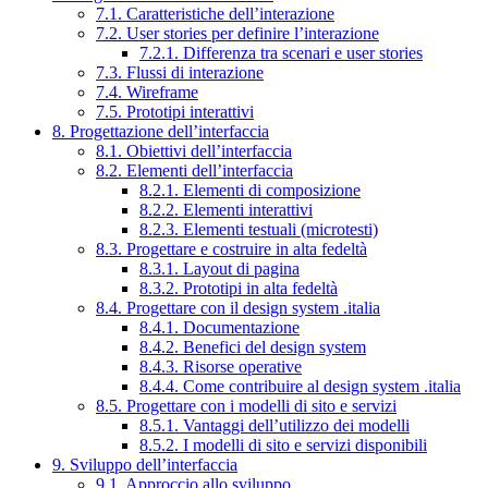
7.1. Caratteristiche dell’interazione
7.2. User stories per definire l’interazione
7.2.1. Differenza tra scenari e user stories
7.3. Flussi di interazione
7.4. Wireframe
7.5. Prototipi interattivi
8. Progettazione dell’interfaccia
8.1. Obiettivi dell’interfaccia
8.2. Elementi dell’interfaccia
8.2.1. Elementi di composizione
8.2.2. Elementi interattivi
8.2.3. Elementi testuali (microtesti)
8.3. Progettare e costruire in alta fedeltà
8.3.1. Layout di pagina
8.3.2. Prototipi in alta fedeltà
8.4. Progettare con il design system .italia
8.4.1. Documentazione
8.4.2. Benefici del design system
8.4.3. Risorse operative
8.4.4. Come contribuire al design system .italia
8.5. Progettare con i modelli di sito e servizi
8.5.1. Vantaggi dell’utilizzo dei modelli
8.5.2. I modelli di sito e servizi disponibili
9. Sviluppo dell’interfaccia
9.1. Approccio allo sviluppo