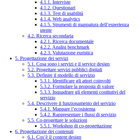
4.1.1. Interviste
4.1.2. Questionari
4.1.3. Test di usabilità
4.1.4. Web analytics
4.1.5. Strumenti di mappatura dell’esperienza
utente
4.2. Ricerca secondaria
4.2.1. Ricerca documentale
4.2.2. Analisi benchmark
4.2.3. Valutazione euristica
5. Progettazione dei servizi
5.1. Cosa sono i servizi e il service design
5.2. Progettare servizi pubblici digitali
5.3. Definire il modello di servizio
5.3.1. Identificare gli attori coinvolti
5.3.2. Formulare la proposta di valore
5.3.3. Inquadrare gli elementi costitutivi del
servizio
5.4. Descrivere il funzionamento del servizio
5.4.1. Mappare l’ecosistema
5.4.2. Rappresentare i flussi di servizio
5.5. Co-progettare le soluzioni
5.5.1. Workshop di co-progettazione
6. Progettazione dei contenuti
6.1. Cos’è il content design