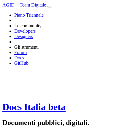
AGID
+
Team Digitale
Piano Triennale
Le community
Developers
Designers
Gli strumenti
Forum
Docs
GitHub
Docs Italia
beta
Documenti pubblici, digitali.