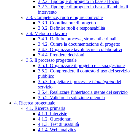
3.2.2. Tipologie di progetto in base al focus
3.2.3. Tipologie di progetto in base all’ambito di
intervento
3.3. Competenze, ruoli e figure coinvolte
3.3.1. Coordinatore di progetto
3.3.2. Definire ruoli e responsabilità
3.4. Metodo di lavoro
3.4.1. Definire processi, strumenti e rituali
3.4.2. Curare la documentazione di progetto
3.4.3. Organizzare tavoli tecnici collaborativi
3.4.4. Prendere decisioni
3.5. Il processo progettuale
3.5.1. Organizzare il progetto e la sua gestione
3.5.2. Comprendere il contesto d’uso del servizio
pubblico
3.5.3. Progettare i processi e i
touchpoint
del
servizio
3.5.4. Realizzare l’interfaccia utente del servizio
3.5.5. Validare la soluzione ottenuta
4. Ricerca progettuale
4.1. Ricerca primaria
4.1.1. Interviste
4.1.2. Questionari
4.1.3. Test di usabilità
4.1.4. Web analytics