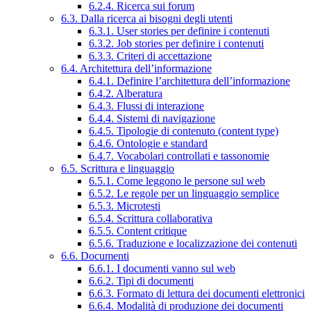
6.2.4. Ricerca sui forum
6.3. Dalla ricerca ai bisogni degli utenti
6.3.1. User stories per definire i contenuti
6.3.2. Job stories per definire i contenuti
6.3.3. Criteri di accettazione
6.4. Architettura dell’informazione
6.4.1. Definire l’architettura dell’informazione
6.4.2. Alberatura
6.4.3. Flussi di interazione
6.4.4. Sistemi di navigazione
6.4.5. Tipologie di contenuto (content type)
6.4.6. Ontologie e standard
6.4.7. Vocabolari controllati e tassonomie
6.5. Scrittura e linguaggio
6.5.1. Come leggono le persone sul web
6.5.2. Le regole per un linguaggio semplice
6.5.3. Microtesti
6.5.4. Scrittura collaborativa
6.5.5. Content critique
6.5.6. Traduzione e localizzazione dei contenuti
6.6. Documenti
6.6.1. I documenti vanno sul web
6.6.2. Tipi di documenti
6.6.3. Formato di lettura dei documenti elettronici
6.6.4. Modalità di produzione dei documenti