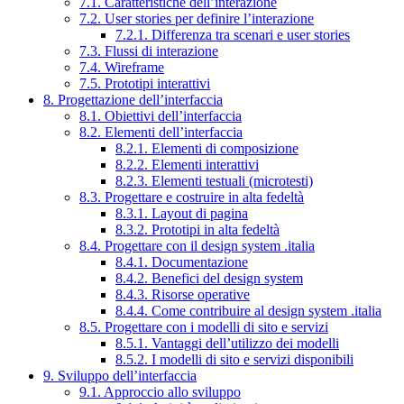
7.1. Caratteristiche dell’interazione
7.2. User stories per definire l’interazione
7.2.1. Differenza tra scenari e user stories
7.3. Flussi di interazione
7.4. Wireframe
7.5. Prototipi interattivi
8. Progettazione dell’interfaccia
8.1. Obiettivi dell’interfaccia
8.2. Elementi dell’interfaccia
8.2.1. Elementi di composizione
8.2.2. Elementi interattivi
8.2.3. Elementi testuali (microtesti)
8.3. Progettare e costruire in alta fedeltà
8.3.1. Layout di pagina
8.3.2. Prototipi in alta fedeltà
8.4. Progettare con il design system .italia
8.4.1. Documentazione
8.4.2. Benefici del design system
8.4.3. Risorse operative
8.4.4. Come contribuire al design system .italia
8.5. Progettare con i modelli di sito e servizi
8.5.1. Vantaggi dell’utilizzo dei modelli
8.5.2. I modelli di sito e servizi disponibili
9. Sviluppo dell’interfaccia
9.1. Approccio allo sviluppo