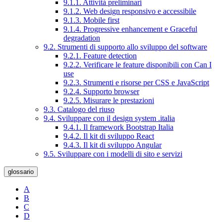
9.1.1. Attività preliminari
9.1.2. Web design responsivo e accessibile
9.1.3. Mobile first
9.1.4. Progressive enhancement e Graceful
degradation
9.2. Strumenti di supporto allo sviluppo del software
9.2.1. Feature detection
9.2.2. Verificare le feature disponibili con Can I
use
9.2.3. Strumenti e risorse per CSS e JavaScript
9.2.4. Supporto browser
9.2.5. Misurare le prestazioni
9.3. Catalogo del riuso
9.4. Sviluppare con il design system .italia
9.4.1. Il framework Bootstrap Italia
9.4.2. Il kit di sviluppo React
9.4.3. Il kit di sviluppo Angular
9.5. Sviluppare con i modelli di sito e servizi
glossario
A
B
C
D