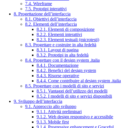
7.4. Wireframe
7.5. Prototipi interattivi
8. Progettazione dell’interfaccia
8.1. Obiettivi dell’interfaccia
8.2. Elementi dell’interfaccia
8.2.1. Elementi di composizione
8.2.2. Elementi interattivi
8.2.3. Elementi testuali (microtesti)
8.3. Progettare e costruire in alta fedeltà
8.3.1. Layout di pagina
8.3.2. Prototipi in alta fedeltà
8.4. Progettare con il design system .italia
8.4.1. Documentazione
8.4.2. Benefici del design system
8.4.3. Risorse operative
8.4.4. Come contribuire al design system .italia
8.5. Progettare con i modelli di sito e servizi
8.5.1. Vantaggi dell’utilizzo dei modelli
8.5.2. I modelli di sito e servizi disponibili
9. Sviluppo dell’interfaccia
9.1. Approccio allo sviluppo
9.1.1. Attività preliminari
9.1.2. Web design responsivo e accessibile
9.1.3. Mobile first
9.1.4. Progressive enhancement e Graceful