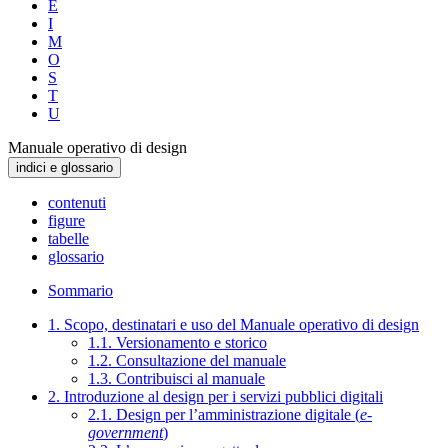
E
I
M
O
S
T
U
Manuale operativo di design
indici e glossario
contenuti
figure
tabelle
glossario
Sommario
1. Scopo, destinatari e uso del Manuale operativo di design
1.1. Versionamento e storico
1.2. Consultazione del manuale
1.3. Contribuisci al manuale
2. Introduzione al design per i servizi pubblici digitali
2.1. Design per l’amministrazione digitale (
e-
government
)