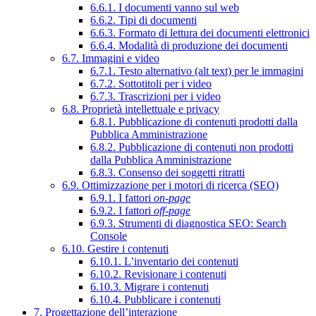
6.6.1. I documenti vanno sul web
6.6.2. Tipi di documenti
6.6.3. Formato di lettura dei documenti elettronici
6.6.4. Modalità di produzione dei documenti
6.7. Immagini e video
6.7.1. Testo alternativo (alt text) per le immagini
6.7.2. Sottotitoli per i video
6.7.3. Trascrizioni per i video
6.8. Proprietà intellettuale e privacy
6.8.1. Pubblicazione di contenuti prodotti dalla
Pubblica Amministrazione
6.8.2. Pubblicazione di contenuti non prodotti
dalla Pubblica Amministrazione
6.8.3. Consenso dei soggetti ritratti
6.9. Ottimizzazione per i motori di ricerca (SEO)
6.9.1. I fattori
on-page
6.9.2. I fattori
off-page
6.9.3. Strumenti di diagnostica SEO: Search
Console
6.10. Gestire i contenuti
6.10.1. L’inventario dei contenuti
6.10.2. Revisionare i contenuti
6.10.3. Migrare i contenuti
6.10.4. Pubblicare i contenuti
7. Progettazione dell’interazione