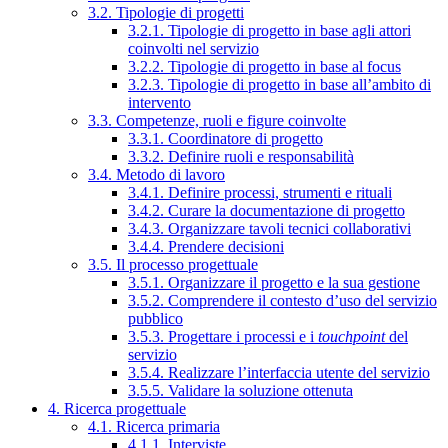
3.2. Tipologie di progetti
3.2.1. Tipologie di progetto in base agli attori
coinvolti nel servizio
3.2.2. Tipologie di progetto in base al focus
3.2.3. Tipologie di progetto in base all’ambito di
intervento
3.3. Competenze, ruoli e figure coinvolte
3.3.1. Coordinatore di progetto
3.3.2. Definire ruoli e responsabilità
3.4. Metodo di lavoro
3.4.1. Definire processi, strumenti e rituali
3.4.2. Curare la documentazione di progetto
3.4.3. Organizzare tavoli tecnici collaborativi
3.4.4. Prendere decisioni
3.5. Il processo progettuale
3.5.1. Organizzare il progetto e la sua gestione
3.5.2. Comprendere il contesto d’uso del servizio
pubblico
3.5.3. Progettare i processi e i
touchpoint
del
servizio
3.5.4. Realizzare l’interfaccia utente del servizio
3.5.5. Validare la soluzione ottenuta
4. Ricerca progettuale
4.1. Ricerca primaria
4.1.1. Interviste