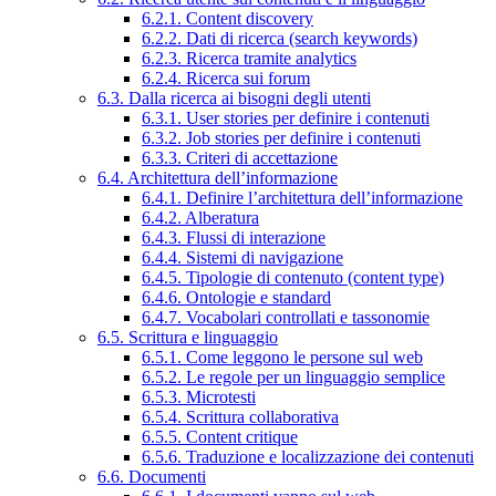
6.2.1. Content discovery
6.2.2. Dati di ricerca (search keywords)
6.2.3. Ricerca tramite analytics
6.2.4. Ricerca sui forum
6.3. Dalla ricerca ai bisogni degli utenti
6.3.1. User stories per definire i contenuti
6.3.2. Job stories per definire i contenuti
6.3.3. Criteri di accettazione
6.4. Architettura dell’informazione
6.4.1. Definire l’architettura dell’informazione
6.4.2. Alberatura
6.4.3. Flussi di interazione
6.4.4. Sistemi di navigazione
6.4.5. Tipologie di contenuto (content type)
6.4.6. Ontologie e standard
6.4.7. Vocabolari controllati e tassonomie
6.5. Scrittura e linguaggio
6.5.1. Come leggono le persone sul web
6.5.2. Le regole per un linguaggio semplice
6.5.3. Microtesti
6.5.4. Scrittura collaborativa
6.5.5. Content critique
6.5.6. Traduzione e localizzazione dei contenuti
6.6. Documenti