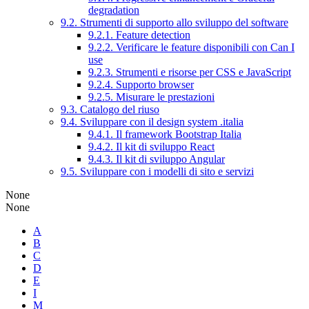
degradation
9.2. Strumenti di supporto allo sviluppo del software
9.2.1. Feature detection
9.2.2. Verificare le feature disponibili con Can I
use
9.2.3. Strumenti e risorse per CSS e JavaScript
9.2.4. Supporto browser
9.2.5. Misurare le prestazioni
9.3. Catalogo del riuso
9.4. Sviluppare con il design system .italia
9.4.1. Il framework Bootstrap Italia
9.4.2. Il kit di sviluppo React
9.4.3. Il kit di sviluppo Angular
9.5. Sviluppare con i modelli di sito e servizi
None
None
A
B
C
D
E
I
M