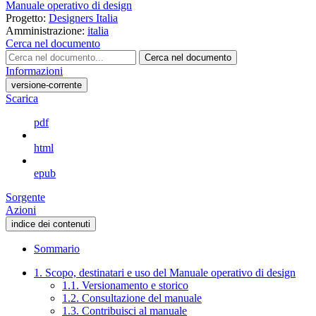
Manuale operativo di design
Progetto:
Designers Italia
Amministrazione:
italia
Cerca nel documento
Cerca nel documento
Informazioni
versione-corrente
Scarica
pdf
html
epub
Sorgente
Azioni
indice dei contenuti
Sommario
1. Scopo, destinatari e uso del Manuale operativo di design
1.1. Versionamento e storico
1.2. Consultazione del manuale
1.3. Contribuisci al manuale