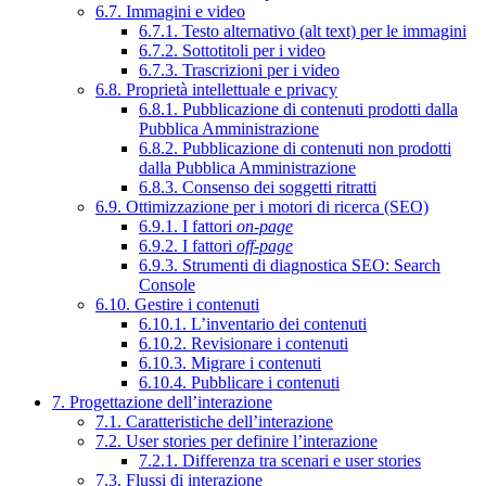
6.7. Immagini e video
6.7.1. Testo alternativo (alt text) per le immagini
6.7.2. Sottotitoli per i video
6.7.3. Trascrizioni per i video
6.8. Proprietà intellettuale e privacy
6.8.1. Pubblicazione di contenuti prodotti dalla
Pubblica Amministrazione
6.8.2. Pubblicazione di contenuti non prodotti
dalla Pubblica Amministrazione
6.8.3. Consenso dei soggetti ritratti
6.9. Ottimizzazione per i motori di ricerca (SEO)
6.9.1. I fattori
on-page
6.9.2. I fattori
off-page
6.9.3. Strumenti di diagnostica SEO: Search
Console
6.10. Gestire i contenuti
6.10.1. L’inventario dei contenuti
6.10.2. Revisionare i contenuti
6.10.3. Migrare i contenuti
6.10.4. Pubblicare i contenuti
7. Progettazione dell’interazione
7.1. Caratteristiche dell’interazione
7.2. User stories per definire l’interazione
7.2.1. Differenza tra scenari e user stories
7.3. Flussi di interazione