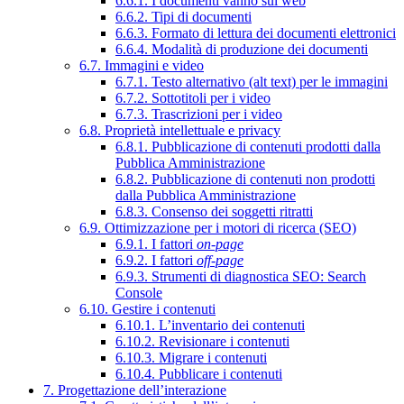
6.6.1. I documenti vanno sul web
6.6.2. Tipi di documenti
6.6.3. Formato di lettura dei documenti elettronici
6.6.4. Modalità di produzione dei documenti
6.7. Immagini e video
6.7.1. Testo alternativo (alt text) per le immagini
6.7.2. Sottotitoli per i video
6.7.3. Trascrizioni per i video
6.8. Proprietà intellettuale e privacy
6.8.1. Pubblicazione di contenuti prodotti dalla
Pubblica Amministrazione
6.8.2. Pubblicazione di contenuti non prodotti
dalla Pubblica Amministrazione
6.8.3. Consenso dei soggetti ritratti
6.9. Ottimizzazione per i motori di ricerca (SEO)
6.9.1. I fattori
on-page
6.9.2. I fattori
off-page
6.9.3. Strumenti di diagnostica SEO: Search
Console
6.10. Gestire i contenuti
6.10.1. L’inventario dei contenuti
6.10.2. Revisionare i contenuti
6.10.3. Migrare i contenuti
6.10.4. Pubblicare i contenuti
7. Progettazione dell’interazione