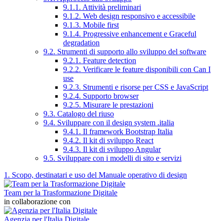
9.1.1. Attività preliminari
9.1.2. Web design responsivo e accessibile
9.1.3. Mobile first
9.1.4. Progressive enhancement e Graceful
degradation
9.2. Strumenti di supporto allo sviluppo del software
9.2.1. Feature detection
9.2.2. Verificare le feature disponibili con Can I
use
9.2.3. Strumenti e risorse per CSS e JavaScript
9.2.4. Supporto browser
9.2.5. Misurare le prestazioni
9.3. Catalogo del riuso
9.4. Sviluppare con il design system .italia
9.4.1. Il framework Bootstrap Italia
9.4.2. Il kit di sviluppo React
9.4.3. Il kit di sviluppo Angular
9.5. Sviluppare con i modelli di sito e servizi
1. Scopo, destinatari e uso del Manuale operativo di design
Team per la Trasformazione Digitale
in collaborazione con
Agenzia per l'Italia Digitale