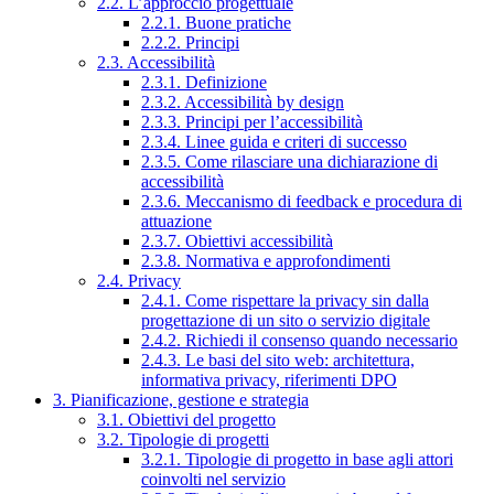
2.2. L’approccio progettuale
2.2.1. Buone pratiche
2.2.2. Principi
2.3. Accessibilità
2.3.1. Definizione
2.3.2. Accessibilità by design
2.3.3. Principi per l’accessibilità
2.3.4. Linee guida e criteri di successo
2.3.5. Come rilasciare una dichiarazione di
accessibilità
2.3.6. Meccanismo di feedback e procedura di
attuazione
2.3.7. Obiettivi accessibilità
2.3.8. Normativa e approfondimenti
2.4. Privacy
2.4.1. Come rispettare la privacy sin dalla
progettazione di un sito o servizio digitale
2.4.2. Richiedi il consenso quando necessario
2.4.3. Le basi del sito web: architettura,
informativa privacy, riferimenti DPO
3. Pianificazione, gestione e strategia
3.1. Obiettivi del progetto
3.2. Tipologie di progetti
3.2.1. Tipologie di progetto in base agli attori
coinvolti nel servizio