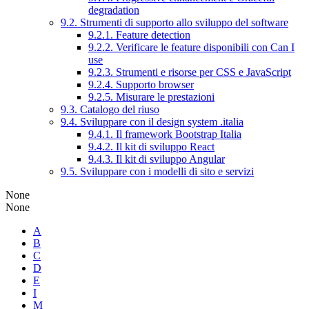
degradation
9.2. Strumenti di supporto allo sviluppo del software
9.2.1. Feature detection
9.2.2. Verificare le feature disponibili con Can I
use
9.2.3. Strumenti e risorse per CSS e JavaScript
9.2.4. Supporto browser
9.2.5. Misurare le prestazioni
9.3. Catalogo del riuso
9.4. Sviluppare con il design system .italia
9.4.1. Il framework Bootstrap Italia
9.4.2. Il kit di sviluppo React
9.4.3. Il kit di sviluppo Angular
9.5. Sviluppare con i modelli di sito e servizi
None
None
A
B
C
D
E
I
M