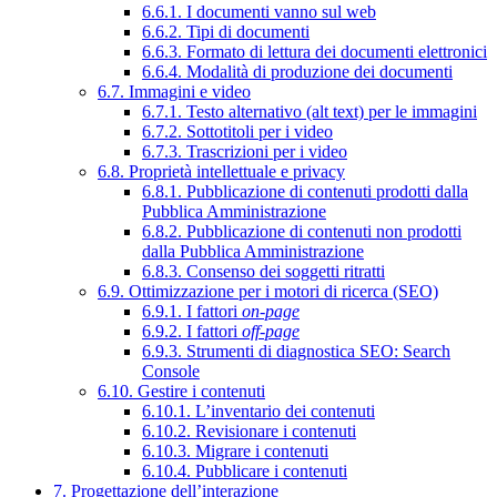
6.6.1. I documenti vanno sul web
6.6.2. Tipi di documenti
6.6.3. Formato di lettura dei documenti elettronici
6.6.4. Modalità di produzione dei documenti
6.7. Immagini e video
6.7.1. Testo alternativo (alt text) per le immagini
6.7.2. Sottotitoli per i video
6.7.3. Trascrizioni per i video
6.8. Proprietà intellettuale e privacy
6.8.1. Pubblicazione di contenuti prodotti dalla
Pubblica Amministrazione
6.8.2. Pubblicazione di contenuti non prodotti
dalla Pubblica Amministrazione
6.8.3. Consenso dei soggetti ritratti
6.9. Ottimizzazione per i motori di ricerca (SEO)
6.9.1. I fattori
on-page
6.9.2. I fattori
off-page
6.9.3. Strumenti di diagnostica SEO: Search
Console
6.10. Gestire i contenuti
6.10.1. L’inventario dei contenuti
6.10.2. Revisionare i contenuti
6.10.3. Migrare i contenuti
6.10.4. Pubblicare i contenuti
7. Progettazione dell’interazione