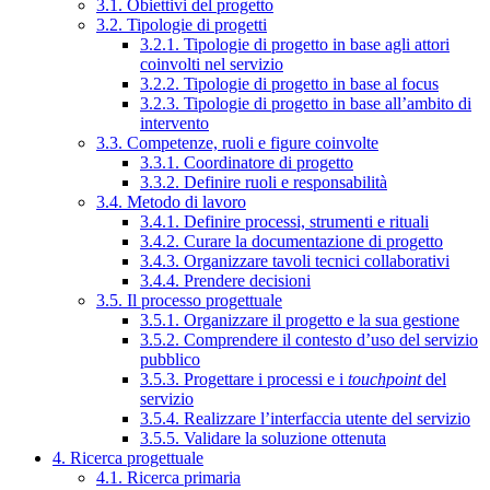
3.1. Obiettivi del progetto
3.2. Tipologie di progetti
3.2.1. Tipologie di progetto in base agli attori
coinvolti nel servizio
3.2.2. Tipologie di progetto in base al focus
3.2.3. Tipologie di progetto in base all’ambito di
intervento
3.3. Competenze, ruoli e figure coinvolte
3.3.1. Coordinatore di progetto
3.3.2. Definire ruoli e responsabilità
3.4. Metodo di lavoro
3.4.1. Definire processi, strumenti e rituali
3.4.2. Curare la documentazione di progetto
3.4.3. Organizzare tavoli tecnici collaborativi
3.4.4. Prendere decisioni
3.5. Il processo progettuale
3.5.1. Organizzare il progetto e la sua gestione
3.5.2. Comprendere il contesto d’uso del servizio
pubblico
3.5.3. Progettare i processi e i
touchpoint
del
servizio
3.5.4. Realizzare l’interfaccia utente del servizio
3.5.5. Validare la soluzione ottenuta
4. Ricerca progettuale
4.1. Ricerca primaria