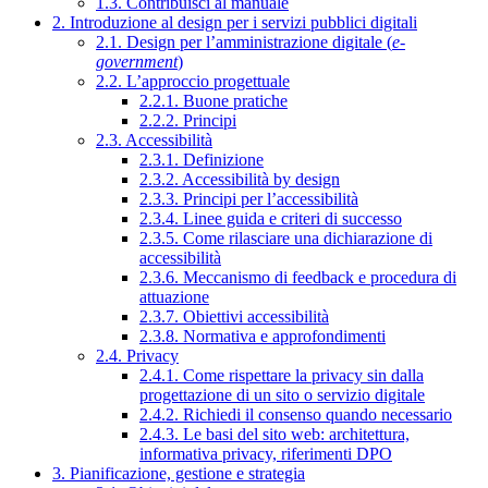
1.3. Contribuisci al manuale
2. Introduzione al design per i servizi pubblici digitali
2.1. Design per l’amministrazione digitale (
e-
government
)
2.2. L’approccio progettuale
2.2.1. Buone pratiche
2.2.2. Principi
2.3. Accessibilità
2.3.1. Definizione
2.3.2. Accessibilità by design
2.3.3. Principi per l’accessibilità
2.3.4. Linee guida e criteri di successo
2.3.5. Come rilasciare una dichiarazione di
accessibilità
2.3.6. Meccanismo di feedback e procedura di
attuazione
2.3.7. Obiettivi accessibilità
2.3.8. Normativa e approfondimenti
2.4. Privacy
2.4.1. Come rispettare la privacy sin dalla
progettazione di un sito o servizio digitale
2.4.2. Richiedi il consenso quando necessario
2.4.3. Le basi del sito web: architettura,
informativa privacy, riferimenti DPO
3. Pianificazione, gestione e strategia