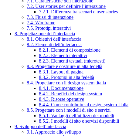
7.1. Caratteristiche dell’interazione
7.2. User stories per definire l’interazione
7.2.1. Differenza tra scenari e user stories
7.3. Flussi di interazione
7.4. Wireframe
7.5. Prototipi interattivi
8. Progettazione dell’interfaccia
8.1. Obiettivi dell’interfaccia
8.2. Elementi dell’interfaccia
8.2.1. Elementi di composizione
8.2.2. Elementi interattivi
8.2.3. Elementi testuali (microtesti)
8.3. Progettare e costruire in alta fedeltà
8.3.1. Layout di pagina
8.3.2. Prototipi in alta fedeltà
8.4. Progettare con il design system .italia
8.4.1. Documentazione
8.4.2. Benefici del design system
8.4.3. Risorse operative
8.4.4. Come contribuire al design system .italia
8.5. Progettare con i modelli di sito e servizi
8.5.1. Vantaggi dell’utilizzo dei modelli
8.5.2. I modelli di sito e servizi disponibili
9. Sviluppo dell’interfaccia
9.1. Approccio allo sviluppo