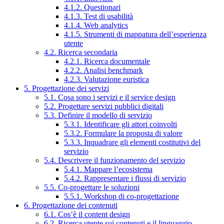
4.1.2. Questionari
4.1.3. Test di usabilità
4.1.4. Web analytics
4.1.5. Strumenti di mappatura dell’esperienza
utente
4.2. Ricerca secondaria
4.2.1. Ricerca documentale
4.2.2. Analisi benchmark
4.2.3. Valutazione euristica
5. Progettazione dei servizi
5.1. Cosa sono i servizi e il service design
5.2. Progettare servizi pubblici digitali
5.3. Definire il modello di servizio
5.3.1. Identificare gli attori coinvolti
5.3.2. Formulare la proposta di valore
5.3.3. Inquadrare gli elementi costitutivi del
servizio
5.4. Descrivere il funzionamento del servizio
5.4.1. Mappare l’ecosistema
5.4.2. Rappresentare i flussi di servizio
5.5. Co-progettare le soluzioni
5.5.1. Workshop di co-progettazione
6. Progettazione dei contenuti
6.1. Cos’è il content design
6.2. Ricerca utente sui contenuti e il linguaggio