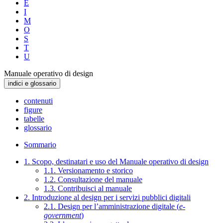
E
I
M
O
S
T
U
Manuale operativo di design
indici e glossario
contenuti
figure
tabelle
glossario
Sommario
1. Scopo, destinatari e uso del Manuale operativo di design
1.1. Versionamento e storico
1.2. Consultazione del manuale
1.3. Contribuisci al manuale
2. Introduzione al design per i servizi pubblici digitali
2.1. Design per l’amministrazione digitale (
e-
government
)