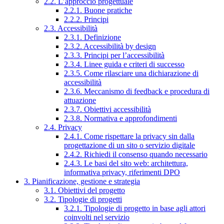
2.2. L’approccio progettuale
2.2.1. Buone pratiche
2.2.2. Principi
2.3. Accessibilità
2.3.1. Definizione
2.3.2. Accessibilità by design
2.3.3. Principi per l’accessibilità
2.3.4. Linee guida e criteri di successo
2.3.5. Come rilasciare una dichiarazione di
accessibilità
2.3.6. Meccanismo di feedback e procedura di
attuazione
2.3.7. Obiettivi accessibilità
2.3.8. Normativa e approfondimenti
2.4. Privacy
2.4.1. Come rispettare la privacy sin dalla
progettazione di un sito o servizio digitale
2.4.2. Richiedi il consenso quando necessario
2.4.3. Le basi del sito web: architettura,
informativa privacy, riferimenti DPO
3. Pianificazione, gestione e strategia
3.1. Obiettivi del progetto
3.2. Tipologie di progetti
3.2.1. Tipologie di progetto in base agli attori
coinvolti nel servizio