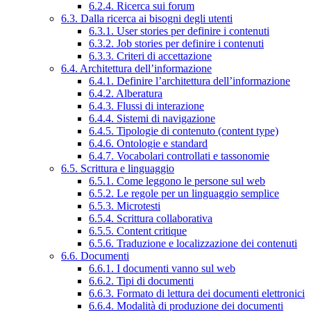
6.2.4. Ricerca sui forum
6.3. Dalla ricerca ai bisogni degli utenti
6.3.1. User stories per definire i contenuti
6.3.2. Job stories per definire i contenuti
6.3.3. Criteri di accettazione
6.4. Architettura dell’informazione
6.4.1. Definire l’architettura dell’informazione
6.4.2. Alberatura
6.4.3. Flussi di interazione
6.4.4. Sistemi di navigazione
6.4.5. Tipologie di contenuto (content type)
6.4.6. Ontologie e standard
6.4.7. Vocabolari controllati e tassonomie
6.5. Scrittura e linguaggio
6.5.1. Come leggono le persone sul web
6.5.2. Le regole per un linguaggio semplice
6.5.3. Microtesti
6.5.4. Scrittura collaborativa
6.5.5. Content critique
6.5.6. Traduzione e localizzazione dei contenuti
6.6. Documenti
6.6.1. I documenti vanno sul web
6.6.2. Tipi di documenti
6.6.3. Formato di lettura dei documenti elettronici
6.6.4. Modalità di produzione dei documenti