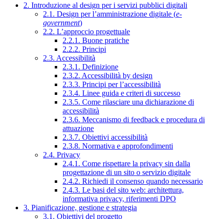
2. Introduzione al design per i servizi pubblici digitali
2.1. Design per l’amministrazione digitale (
e-
government
)
2.2. L’approccio progettuale
2.2.1. Buone pratiche
2.2.2. Principi
2.3. Accessibilità
2.3.1. Definizione
2.3.2. Accessibilità by design
2.3.3. Principi per l’accessibilità
2.3.4. Linee guida e criteri di successo
2.3.5. Come rilasciare una dichiarazione di
accessibilità
2.3.6. Meccanismo di feedback e procedura di
attuazione
2.3.7. Obiettivi accessibilità
2.3.8. Normativa e approfondimenti
2.4. Privacy
2.4.1. Come rispettare la privacy sin dalla
progettazione di un sito o servizio digitale
2.4.2. Richiedi il consenso quando necessario
2.4.3. Le basi del sito web: architettura,
informativa privacy, riferimenti DPO
3. Pianificazione, gestione e strategia
3.1. Obiettivi del progetto