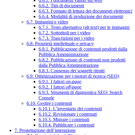
6.6.1. I documenti vanno sul web
6.6.2. Tipi di documenti
6.6.3. Formato di lettura dei documenti elettronici
6.6.4. Modalità di produzione dei documenti
6.7. Immagini e video
6.7.1. Testo alternativo (alt text) per le immagini
6.7.2. Sottotitoli per i video
6.7.3. Trascrizioni per i video
6.8. Proprietà intellettuale e privacy
6.8.1. Pubblicazione di contenuti prodotti dalla
Pubblica Amministrazione
6.8.2. Pubblicazione di contenuti non prodotti
dalla Pubblica Amministrazione
6.8.3. Consenso dei soggetti ritratti
6.9. Ottimizzazione per i motori di ricerca (SEO)
6.9.1. I fattori
on-page
6.9.2. I fattori
off-page
6.9.3. Strumenti di diagnostica SEO: Search
Console
6.10. Gestire i contenuti
6.10.1. L’inventario dei contenuti
6.10.2. Revisionare i contenuti
6.10.3. Migrare i contenuti
6.10.4. Pubblicare i contenuti
7. Progettazione dell’interazione