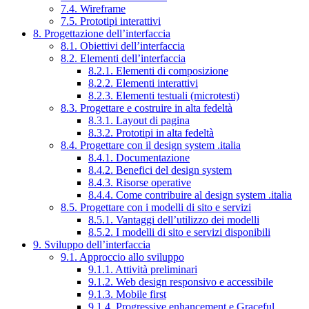
7.4. Wireframe
7.5. Prototipi interattivi
8. Progettazione dell’interfaccia
8.1. Obiettivi dell’interfaccia
8.2. Elementi dell’interfaccia
8.2.1. Elementi di composizione
8.2.2. Elementi interattivi
8.2.3. Elementi testuali (microtesti)
8.3. Progettare e costruire in alta fedeltà
8.3.1. Layout di pagina
8.3.2. Prototipi in alta fedeltà
8.4. Progettare con il design system .italia
8.4.1. Documentazione
8.4.2. Benefici del design system
8.4.3. Risorse operative
8.4.4. Come contribuire al design system .italia
8.5. Progettare con i modelli di sito e servizi
8.5.1. Vantaggi dell’utilizzo dei modelli
8.5.2. I modelli di sito e servizi disponibili
9. Sviluppo dell’interfaccia
9.1. Approccio allo sviluppo
9.1.1. Attività preliminari
9.1.2. Web design responsivo e accessibile
9.1.3. Mobile first
9.1.4. Progressive enhancement e Graceful