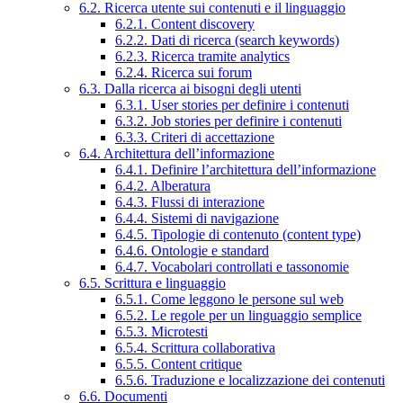
6.2. Ricerca utente sui contenuti e il linguaggio
6.2.1. Content discovery
6.2.2. Dati di ricerca (search keywords)
6.2.3. Ricerca tramite analytics
6.2.4. Ricerca sui forum
6.3. Dalla ricerca ai bisogni degli utenti
6.3.1. User stories per definire i contenuti
6.3.2. Job stories per definire i contenuti
6.3.3. Criteri di accettazione
6.4. Architettura dell’informazione
6.4.1. Definire l’architettura dell’informazione
6.4.2. Alberatura
6.4.3. Flussi di interazione
6.4.4. Sistemi di navigazione
6.4.5. Tipologie di contenuto (content type)
6.4.6. Ontologie e standard
6.4.7. Vocabolari controllati e tassonomie
6.5. Scrittura e linguaggio
6.5.1. Come leggono le persone sul web
6.5.2. Le regole per un linguaggio semplice
6.5.3. Microtesti
6.5.4. Scrittura collaborativa
6.5.5. Content critique
6.5.6. Traduzione e localizzazione dei contenuti
6.6. Documenti