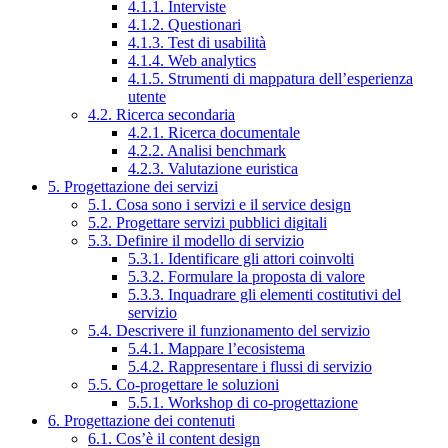
4.1.1. Interviste
4.1.2. Questionari
4.1.3. Test di usabilità
4.1.4. Web analytics
4.1.5. Strumenti di mappatura dell’esperienza
utente
4.2. Ricerca secondaria
4.2.1. Ricerca documentale
4.2.2. Analisi benchmark
4.2.3. Valutazione euristica
5. Progettazione dei servizi
5.1. Cosa sono i servizi e il service design
5.2. Progettare servizi pubblici digitali
5.3. Definire il modello di servizio
5.3.1. Identificare gli attori coinvolti
5.3.2. Formulare la proposta di valore
5.3.3. Inquadrare gli elementi costitutivi del
servizio
5.4. Descrivere il funzionamento del servizio
5.4.1. Mappare l’ecosistema
5.4.2. Rappresentare i flussi di servizio
5.5. Co-progettare le soluzioni
5.5.1. Workshop di co-progettazione
6. Progettazione dei contenuti
6.1. Cos’è il content design