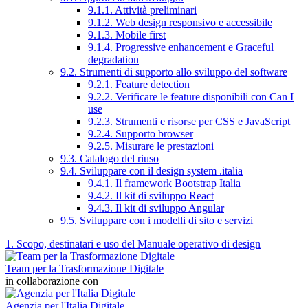
9.1.1. Attività preliminari
9.1.2. Web design responsivo e accessibile
9.1.3. Mobile first
9.1.4. Progressive enhancement e Graceful
degradation
9.2. Strumenti di supporto allo sviluppo del software
9.2.1. Feature detection
9.2.2. Verificare le feature disponibili con Can I
use
9.2.3. Strumenti e risorse per CSS e JavaScript
9.2.4. Supporto browser
9.2.5. Misurare le prestazioni
9.3. Catalogo del riuso
9.4. Sviluppare con il design system .italia
9.4.1. Il framework Bootstrap Italia
9.4.2. Il kit di sviluppo React
9.4.3. Il kit di sviluppo Angular
9.5. Sviluppare con i modelli di sito e servizi
1. Scopo, destinatari e uso del Manuale operativo di design
Team per la Trasformazione Digitale
in collaborazione con
Agenzia per l'Italia Digitale