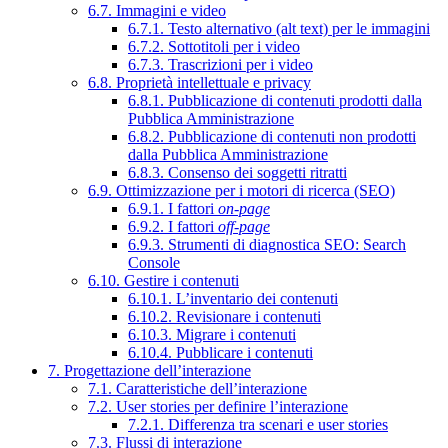
6.7. Immagini e video
6.7.1. Testo alternativo (alt text) per le immagini
6.7.2. Sottotitoli per i video
6.7.3. Trascrizioni per i video
6.8. Proprietà intellettuale e privacy
6.8.1. Pubblicazione di contenuti prodotti dalla
Pubblica Amministrazione
6.8.2. Pubblicazione di contenuti non prodotti
dalla Pubblica Amministrazione
6.8.3. Consenso dei soggetti ritratti
6.9. Ottimizzazione per i motori di ricerca (SEO)
6.9.1. I fattori
on-page
6.9.2. I fattori
off-page
6.9.3. Strumenti di diagnostica SEO: Search
Console
6.10. Gestire i contenuti
6.10.1. L’inventario dei contenuti
6.10.2. Revisionare i contenuti
6.10.3. Migrare i contenuti
6.10.4. Pubblicare i contenuti
7. Progettazione dell’interazione
7.1. Caratteristiche dell’interazione
7.2. User stories per definire l’interazione
7.2.1. Differenza tra scenari e user stories
7.3. Flussi di interazione