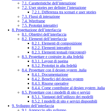
7.1. Caratteristiche dell’interazione
7.2. User stories per definire l’interazione
7.2.1. Differenza tra scenari e user stories
7.3. Flussi di interazione
7.4. Wireframe
7.5. Prototipi interattivi
8. Progettazione dell’interfaccia
8.1. Obiettivi dell’interfaccia
8.2. Elementi dell’interfaccia
8.2.1. Elementi di composizione
8.2.2. Elementi interattivi
8.2.3. Elementi testuali (microtesti)
8.3. Progettare e costruire in alta fedeltà
8.3.1. Layout di pagina
8.3.2. Prototipi in alta fedeltà
8.4. Progettare con il design system .italia
8.4.1. Documentazione
8.4.2. Benefici del design system
8.4.3. Risorse operative
8.4.4. Come contribuire al design system .italia
8.5. Progettare con i modelli di sito e servizi
8.5.1. Vantaggi dell’utilizzo dei modelli
8.5.2. I modelli di sito e servizi disponibili
9. Sviluppo dell’interfaccia
9.1. Approccio allo sviluppo