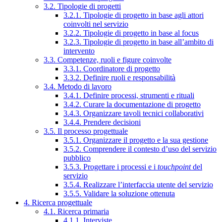
3.2. Tipologie di progetti
3.2.1. Tipologie di progetto in base agli attori
coinvolti nel servizio
3.2.2. Tipologie di progetto in base al focus
3.2.3. Tipologie di progetto in base all’ambito di
intervento
3.3. Competenze, ruoli e figure coinvolte
3.3.1. Coordinatore di progetto
3.3.2. Definire ruoli e responsabilità
3.4. Metodo di lavoro
3.4.1. Definire processi, strumenti e rituali
3.4.2. Curare la documentazione di progetto
3.4.3. Organizzare tavoli tecnici collaborativi
3.4.4. Prendere decisioni
3.5. Il processo progettuale
3.5.1. Organizzare il progetto e la sua gestione
3.5.2. Comprendere il contesto d’uso del servizio
pubblico
3.5.3. Progettare i processi e i
touchpoint
del
servizio
3.5.4. Realizzare l’interfaccia utente del servizio
3.5.5. Validare la soluzione ottenuta
4. Ricerca progettuale
4.1. Ricerca primaria
4.1.1. Interviste