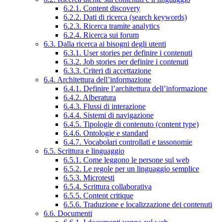
6.2.1. Content discovery
6.2.2. Dati di ricerca (search keywords)
6.2.3. Ricerca tramite analytics
6.2.4. Ricerca sui forum
6.3. Dalla ricerca ai bisogni degli utenti
6.3.1. User stories per definire i contenuti
6.3.2. Job stories per definire i contenuti
6.3.3. Criteri di accettazione
6.4. Architettura dell’informazione
6.4.1. Definire l’architettura dell’informazione
6.4.2. Alberatura
6.4.3. Flussi di interazione
6.4.4. Sistemi di navigazione
6.4.5. Tipologie di contenuto (content type)
6.4.6. Ontologie e standard
6.4.7. Vocabolari controllati e tassonomie
6.5. Scrittura e linguaggio
6.5.1. Come leggono le persone sul web
6.5.2. Le regole per un linguaggio semplice
6.5.3. Microtesti
6.5.4. Scrittura collaborativa
6.5.5. Content critique
6.5.6. Traduzione e localizzazione dei contenuti
6.6. Documenti