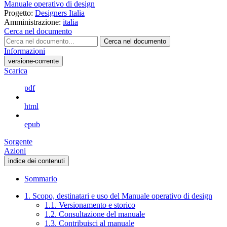
Manuale operativo di design
Progetto:
Designers Italia
Amministrazione:
italia
Cerca nel documento
Cerca nel documento
Informazioni
versione-corrente
Scarica
pdf
html
epub
Sorgente
Azioni
indice dei contenuti
Sommario
1. Scopo, destinatari e uso del Manuale operativo di design
1.1. Versionamento e storico
1.2. Consultazione del manuale
1.3. Contribuisci al manuale