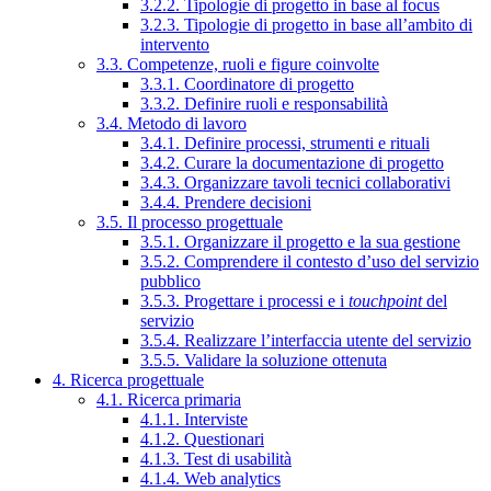
3.2.2. Tipologie di progetto in base al focus
3.2.3. Tipologie di progetto in base all’ambito di
intervento
3.3. Competenze, ruoli e figure coinvolte
3.3.1. Coordinatore di progetto
3.3.2. Definire ruoli e responsabilità
3.4. Metodo di lavoro
3.4.1. Definire processi, strumenti e rituali
3.4.2. Curare la documentazione di progetto
3.4.3. Organizzare tavoli tecnici collaborativi
3.4.4. Prendere decisioni
3.5. Il processo progettuale
3.5.1. Organizzare il progetto e la sua gestione
3.5.2. Comprendere il contesto d’uso del servizio
pubblico
3.5.3. Progettare i processi e i
touchpoint
del
servizio
3.5.4. Realizzare l’interfaccia utente del servizio
3.5.5. Validare la soluzione ottenuta
4. Ricerca progettuale
4.1. Ricerca primaria
4.1.1. Interviste
4.1.2. Questionari
4.1.3. Test di usabilità
4.1.4. Web analytics