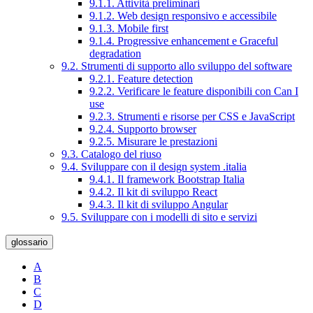
9.1.1. Attività preliminari
9.1.2. Web design responsivo e accessibile
9.1.3. Mobile first
9.1.4. Progressive enhancement e Graceful
degradation
9.2. Strumenti di supporto allo sviluppo del software
9.2.1. Feature detection
9.2.2. Verificare le feature disponibili con Can I
use
9.2.3. Strumenti e risorse per CSS e JavaScript
9.2.4. Supporto browser
9.2.5. Misurare le prestazioni
9.3. Catalogo del riuso
9.4. Sviluppare con il design system .italia
9.4.1. Il framework Bootstrap Italia
9.4.2. Il kit di sviluppo React
9.4.3. Il kit di sviluppo Angular
9.5. Sviluppare con i modelli di sito e servizi
glossario
A
B
C
D