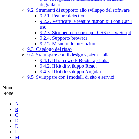
degradation
9.2. Strumenti di supporto allo sviluppo del software
9.2.1. Feature detection
9.2.2. Verificare le feature disponibili con Can I
use
9.2.3. Strumenti e risorse per CSS e JavaScript
9.2.4. Supporto browser
9.2.5. Misurare le prestazioni
9.3. Catalogo del riuso
9.4. Sviluppare con il design system .italia
9.4.1. Il framework Bootstrap Italia
9.4.2. Il kit di sviluppo React
9.4.3. Il kit di sviluppo Angular
9.5. Sviluppare con i modelli di sito e servizi
None
None
A
B
C
D
E
I
M