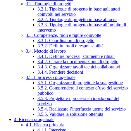
3.2. Tipologie di progetti
3.2.1. Tipologie di progetto in base agli attori
coinvolti nel servizio
3.2.2. Tipologie di progetto in base al focus
3.2.3. Tipologie di progetto in base all’ambito di
intervento
3.3. Competenze, ruoli e figure coinvolte
3.3.1. Coordinatore di progetto
3.3.2. Definire ruoli e responsabilità
3.4. Metodo di lavoro
3.4.1. Definire processi, strumenti e rituali
3.4.2. Curare la documentazione di progetto
3.4.3. Organizzare tavoli tecnici collaborativi
3.4.4. Prendere decisioni
3.5. Il processo progettuale
3.5.1. Organizzare il progetto e la sua gestione
3.5.2. Comprendere il contesto d’uso del servizio
pubblico
3.5.3. Progettare i processi e i
touchpoint
del
servizio
3.5.4. Realizzare l’interfaccia utente del servizio
3.5.5. Validare la soluzione ottenuta
4. Ricerca progettuale
4.1. Ricerca primaria
4.1.1. Interviste