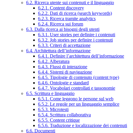
6.2. Ricerca utente sui contenuti e il linguaggio
6.2.1. Content discovery
6.2.2. Dati di ricerca (search keywords)
6.2.3. Ricerca tramite analytics
6.2.4. Ricerca sui forum
6.3. Dalla ricerca ai bisogni degli utenti
6.3.1. User stories per definire i contenuti
6.3.2. Job stories per definire i contenuti
6.3.3. Criteri di accettazione
6.4. Architettura dell’informazione
6.4.1. Definire l’architettura dell’informazione
6.4.2. Alberatura
6.4.3. Flussi di interazione
6.4.4. Sistemi di navigazione
6.4.5. Tipologie di contenuto (content type)
6.4.6. Ontologie e standard
6.4.7. Vocabolari controllati e tassonomie
6.5. Scrittura e linguaggio
6.5.1. Come leggono le persone sul web
6.5.2. Le regole per un linguaggio semplice
6.5.3. Microtesti
6.5.4. Scrittura collaborativa
6.5.5. Content critique
6.5.6. Traduzione e localizzazione dei contenuti
6.6. Documenti