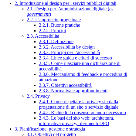
2. Introduzione al design per i servizi pubblici digitali
2.1. Design per l’amministrazione digitale (
e-
government
)
2.2. L’approccio progettuale
2.2.1. Buone pratiche
2.2.2. Principi
2.3. Accessibilità
2.3.1. Definizione
2.3.2. Accessibilità by design
2.3.3. Principi per l’accessibilità
2.3.4. Linee guida e criteri di successo
2.3.5. Come rilasciare una dichiarazione di
accessibilità
2.3.6. Meccanismo di feedback e procedura di
attuazione
2.3.7. Obiettivi accessibilità
2.3.8. Normativa e approfondimenti
2.4. Privacy
2.4.1. Come rispettare la privacy sin dalla
progettazione di un sito o servizio digitale
2.4.2. Richiedi il consenso quando necessario
2.4.3. Le basi del sito web: architettura,
informativa privacy, riferimenti DPO
3. Pianificazione, gestione e strategia
3.1. Obiettivi del progetto