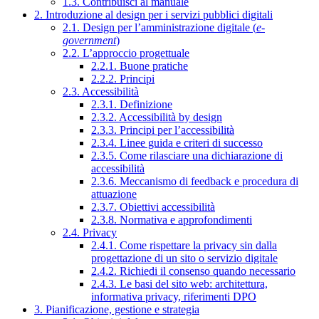
1.3. Contribuisci al manuale
2. Introduzione al design per i servizi pubblici digitali
2.1. Design per l’amministrazione digitale (
e-
government
)
2.2. L’approccio progettuale
2.2.1. Buone pratiche
2.2.2. Principi
2.3. Accessibilità
2.3.1. Definizione
2.3.2. Accessibilità by design
2.3.3. Principi per l’accessibilità
2.3.4. Linee guida e criteri di successo
2.3.5. Come rilasciare una dichiarazione di
accessibilità
2.3.6. Meccanismo di feedback e procedura di
attuazione
2.3.7. Obiettivi accessibilità
2.3.8. Normativa e approfondimenti
2.4. Privacy
2.4.1. Come rispettare la privacy sin dalla
progettazione di un sito o servizio digitale
2.4.2. Richiedi il consenso quando necessario
2.4.3. Le basi del sito web: architettura,
informativa privacy, riferimenti DPO
3. Pianificazione, gestione e strategia