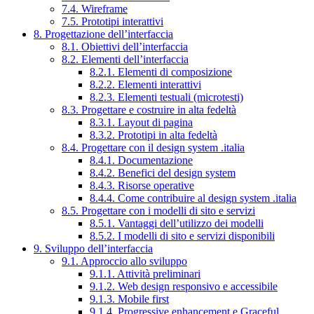
7.4. Wireframe
7.5. Prototipi interattivi
8. Progettazione dell’interfaccia
8.1. Obiettivi dell’interfaccia
8.2. Elementi dell’interfaccia
8.2.1. Elementi di composizione
8.2.2. Elementi interattivi
8.2.3. Elementi testuali (microtesti)
8.3. Progettare e costruire in alta fedeltà
8.3.1. Layout di pagina
8.3.2. Prototipi in alta fedeltà
8.4. Progettare con il design system .italia
8.4.1. Documentazione
8.4.2. Benefici del design system
8.4.3. Risorse operative
8.4.4. Come contribuire al design system .italia
8.5. Progettare con i modelli di sito e servizi
8.5.1. Vantaggi dell’utilizzo dei modelli
8.5.2. I modelli di sito e servizi disponibili
9. Sviluppo dell’interfaccia
9.1. Approccio allo sviluppo
9.1.1. Attività preliminari
9.1.2. Web design responsivo e accessibile
9.1.3. Mobile first
9.1.4. Progressive enhancement e Graceful