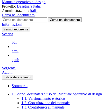
Manuale operativo di design
Progetto:
Designers Italia
Amministrazione:
italia
Cerca nel documento
Cerca nel documento
Informazioni
versione-corrente
Scarica
pdf
html
epub
Sorgente
Azioni
indice dei contenuti
Sommario
1. Scopo, destinatari e uso del Manuale operativo di design
1.1. Versionamento e storico
1.2. Consultazione del manuale
1.3. Contribuisci al manuale