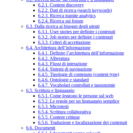
6.2.1. Content discovery
6.2.2. Dati di ricerca (search keywords)
6.2.3. Ricerca tramite analytics
6.2.4. Ricerca sui forum
6.3. Dalla ricerca ai bisogni degli utenti
6.3.1. User stories per definire i contenuti
6.3.2. Job stories per definire i contenuti
6.3.3. Criteri di accettazione
6.4. Architettura dell’informazione
6.4.1. Definire l’architettura dell’informazione
6.4.2. Alberatura
6.4.3. Flussi di interazione
6.4.4. Sistemi di navigazione
6.4.5. Tipologie di contenuto (content type)
6.4.6. Ontologie e standard
6.4.7. Vocabolari controllati e tassonomie
6.5. Scrittura e linguaggio
6.5.1. Come leggono le persone sul web
6.5.2. Le regole per un linguaggio semplice
6.5.3. Microtesti
6.5.4. Scrittura collaborativa
6.5.5. Content critique
6.5.6. Traduzione e localizzazione dei contenuti
6.6. Documenti