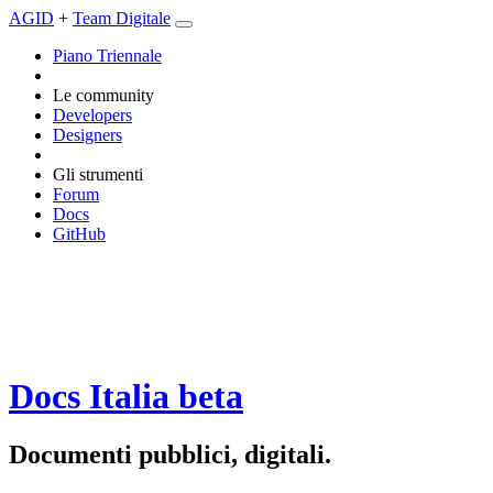
AGID
+
Team Digitale
Piano Triennale
Le community
Developers
Designers
Gli strumenti
Forum
Docs
GitHub
Docs Italia
beta
Documenti pubblici, digitali.