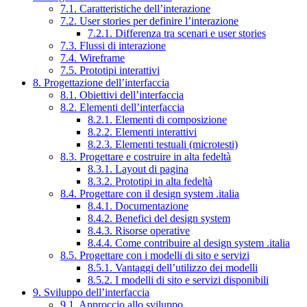
7.1. Caratteristiche dell’interazione
7.2. User stories per definire l’interazione
7.2.1. Differenza tra scenari e user stories
7.3. Flussi di interazione
7.4. Wireframe
7.5. Prototipi interattivi
8. Progettazione dell’interfaccia
8.1. Obiettivi dell’interfaccia
8.2. Elementi dell’interfaccia
8.2.1. Elementi di composizione
8.2.2. Elementi interattivi
8.2.3. Elementi testuali (microtesti)
8.3. Progettare e costruire in alta fedeltà
8.3.1. Layout di pagina
8.3.2. Prototipi in alta fedeltà
8.4. Progettare con il design system .italia
8.4.1. Documentazione
8.4.2. Benefici del design system
8.4.3. Risorse operative
8.4.4. Come contribuire al design system .italia
8.5. Progettare con i modelli di sito e servizi
8.5.1. Vantaggi dell’utilizzo dei modelli
8.5.2. I modelli di sito e servizi disponibili
9. Sviluppo dell’interfaccia
9.1. Approccio allo sviluppo