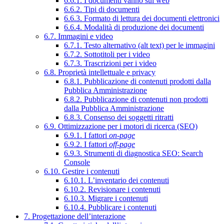
6.6.1. I documenti vanno sul web
6.6.2. Tipi di documenti
6.6.3. Formato di lettura dei documenti elettronici
6.6.4. Modalità di produzione dei documenti
6.7. Immagini e video
6.7.1. Testo alternativo (alt text) per le immagini
6.7.2. Sottotitoli per i video
6.7.3. Trascrizioni per i video
6.8. Proprietà intellettuale e privacy
6.8.1. Pubblicazione di contenuti prodotti dalla
Pubblica Amministrazione
6.8.2. Pubblicazione di contenuti non prodotti
dalla Pubblica Amministrazione
6.8.3. Consenso dei soggetti ritratti
6.9. Ottimizzazione per i motori di ricerca (SEO)
6.9.1. I fattori
on-page
6.9.2. I fattori
off-page
6.9.3. Strumenti di diagnostica SEO: Search
Console
6.10. Gestire i contenuti
6.10.1. L’inventario dei contenuti
6.10.2. Revisionare i contenuti
6.10.3. Migrare i contenuti
6.10.4. Pubblicare i contenuti
7. Progettazione dell’interazione