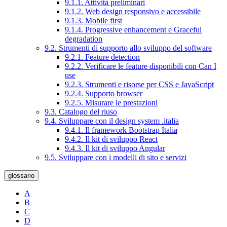
9.1.1. Attività preliminari
9.1.2. Web design responsivo e accessibile
9.1.3. Mobile first
9.1.4. Progressive enhancement e Graceful
degradation
9.2. Strumenti di supporto allo sviluppo del software
9.2.1. Feature detection
9.2.2. Verificare le feature disponibili con Can I
use
9.2.3. Strumenti e risorse per CSS e JavaScript
9.2.4. Supporto browser
9.2.5. Misurare le prestazioni
9.3. Catalogo del riuso
9.4. Sviluppare con il design system .italia
9.4.1. Il framework Bootstrap Italia
9.4.2. Il kit di sviluppo React
9.4.3. Il kit di sviluppo Angular
9.5. Sviluppare con i modelli di sito e servizi
glossario
A
B
C
D