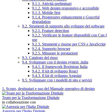
9.1.1. Attività preliminari
9.1.2. Web design responsivo e accessibile
9.1.3. Mobile first
9.1.4. Progressive enhancement e Graceful
degradation
9.2. Strumenti di supporto allo sviluppo del software
9.2.1. Feature detection
9.2.2. Verificare le feature disponibili con Can I
use
9.2.3. Strumenti e risorse per CSS e JavaScript
9.2.4. Supporto browser
9.2.5. Misurare le prestazioni
9.3. Catalogo del riuso
9.4. Sviluppare con il design system .italia
9.4.1. Il framework Bootstrap Italia
9.4.2. Il kit di sviluppo React
9.4.3. Il kit di sviluppo Angular
9.5. Sviluppare con i modelli di sito e servizi
1. Scopo, destinatari e uso del Manuale operativo di design
Team per la Trasformazione Digitale
in collaborazione con
Agenzia per l'Italia Digitale