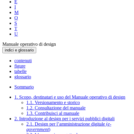
E
I
M
O
S
T
U
Manuale operativo di design
indici e glossario
contenuti
figure
tabelle
glossario
Sommario
1. Scopo, destinatari e uso del Manuale operativo di design
1.1. Versionamento e storico
1.2. Consultazione del manuale
1.3. Contribuisci al manuale
2. Introduzione al design per i servizi pubblici digitali
2.1. Design per l’amministrazione digitale (
e-
government
)