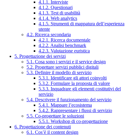
4.1.1. Interviste
4.1.2. Questionari
4.1.3. Test di usabilità
4.1.4. Web analytics
4.1.5. Strumenti di mappatura dell’esperienza
utente
4.2. Ricerca secondaria
4.2.1. Ricerca documentale
4.2.2. Analisi benchmark
4.2.3. Valutazione euristica
5. Progettazione dei servizi
5.1. Cosa sono i servizi e il service design
5.2. Progettare servizi pubblici digitali
5.3. Definire il modello di servizio
5.3.1. Identificare gli attori coinvolti
5.3.2. Formulare la proposta di valore
5.3.3. Inquadrare gli elementi costitutivi del
servizio
5.4. Descrivere il funzionamento del servizio
5.4.1. Mappare l’ecosistema
5.4.2. Rappresentare i flussi di servizio
5.5. Co-progettare le soluzioni
5.5.1. Workshop di co-progettazione
6. Progettazione dei contenuti
6.1. Cos’è il content design