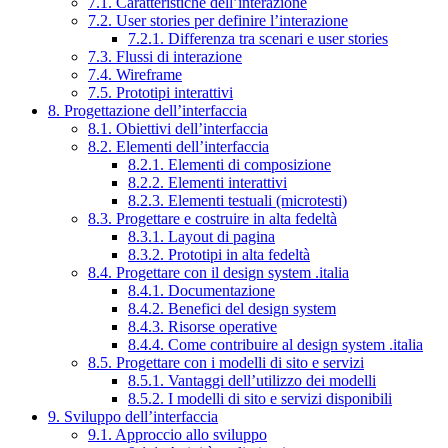
7.1. Caratteristiche dell’interazione
7.2. User stories per definire l’interazione
7.2.1. Differenza tra scenari e user stories
7.3. Flussi di interazione
7.4. Wireframe
7.5. Prototipi interattivi
8. Progettazione dell’interfaccia
8.1. Obiettivi dell’interfaccia
8.2. Elementi dell’interfaccia
8.2.1. Elementi di composizione
8.2.2. Elementi interattivi
8.2.3. Elementi testuali (microtesti)
8.3. Progettare e costruire in alta fedeltà
8.3.1. Layout di pagina
8.3.2. Prototipi in alta fedeltà
8.4. Progettare con il design system .italia
8.4.1. Documentazione
8.4.2. Benefici del design system
8.4.3. Risorse operative
8.4.4. Come contribuire al design system .italia
8.5. Progettare con i modelli di sito e servizi
8.5.1. Vantaggi dell’utilizzo dei modelli
8.5.2. I modelli di sito e servizi disponibili
9. Sviluppo dell’interfaccia
9.1. Approccio allo sviluppo