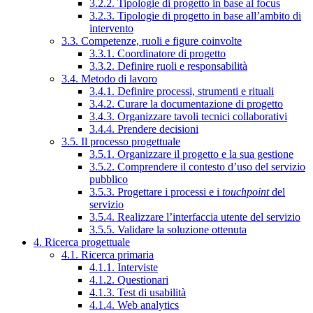
3.2.2. Tipologie di progetto in base al focus
3.2.3. Tipologie di progetto in base all’ambito di
intervento
3.3. Competenze, ruoli e figure coinvolte
3.3.1. Coordinatore di progetto
3.3.2. Definire ruoli e responsabilità
3.4. Metodo di lavoro
3.4.1. Definire processi, strumenti e rituali
3.4.2. Curare la documentazione di progetto
3.4.3. Organizzare tavoli tecnici collaborativi
3.4.4. Prendere decisioni
3.5. Il processo progettuale
3.5.1. Organizzare il progetto e la sua gestione
3.5.2. Comprendere il contesto d’uso del servizio
pubblico
3.5.3. Progettare i processi e i
touchpoint
del
servizio
3.5.4. Realizzare l’interfaccia utente del servizio
3.5.5. Validare la soluzione ottenuta
4. Ricerca progettuale
4.1. Ricerca primaria
4.1.1. Interviste
4.1.2. Questionari
4.1.3. Test di usabilità
4.1.4. Web analytics