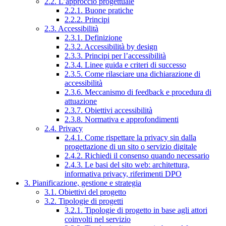
2.2. L’approccio progettuale
2.2.1. Buone pratiche
2.2.2. Principi
2.3. Accessibilità
2.3.1. Definizione
2.3.2. Accessibilità by design
2.3.3. Principi per l’accessibilità
2.3.4. Linee guida e criteri di successo
2.3.5. Come rilasciare una dichiarazione di
accessibilità
2.3.6. Meccanismo di feedback e procedura di
attuazione
2.3.7. Obiettivi accessibilità
2.3.8. Normativa e approfondimenti
2.4. Privacy
2.4.1. Come rispettare la privacy sin dalla
progettazione di un sito o servizio digitale
2.4.2. Richiedi il consenso quando necessario
2.4.3. Le basi del sito web: architettura,
informativa privacy, riferimenti DPO
3. Pianificazione, gestione e strategia
3.1. Obiettivi del progetto
3.2. Tipologie di progetti
3.2.1. Tipologie di progetto in base agli attori
coinvolti nel servizio