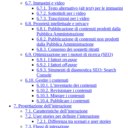
6.7. Immagini e video
6.7.1. Testo alternativo (alt text) per le immagini
6.7.2. Sottotitoli per i video
6.7.3. Trascrizioni per i video
6.8. Proprietà intellettuale e privacy
6.8.1. Pubblicazione di contenuti prodotti dalla
Pubblica Amministrazione
6.8.2. Pubblicazione di contenuti non prodotti
dalla Pubblica Amministrazione
6.8.3. Consenso dei soggetti ritratti
6.9. Ottimizzazione per i motori di ricerca (SEO)
6.9.1. I fattori
on-page
6.9.2. I fattori
off-page
6.9.3. Strumenti di diagnostica SEO: Search
Console
6.10. Gestire i contenuti
6.10.1. L’inventario dei contenuti
6.10.2. Revisionare i contenuti
6.10.3. Migrare i contenuti
6.10.4. Pubblicare i contenuti
7. Progettazione dell’interazione
7.1. Caratteristiche dell’interazione
7.2. User stories per definire l’interazione
7.2.1. Differenza tra scenari e user stories
7.3. Flussi di interazione