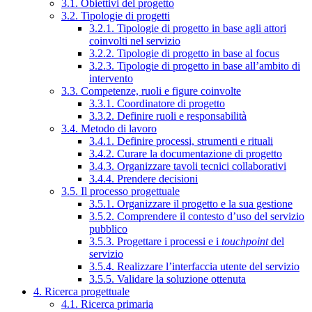
3.1. Obiettivi del progetto
3.2. Tipologie di progetti
3.2.1. Tipologie di progetto in base agli attori
coinvolti nel servizio
3.2.2. Tipologie di progetto in base al focus
3.2.3. Tipologie di progetto in base all’ambito di
intervento
3.3. Competenze, ruoli e figure coinvolte
3.3.1. Coordinatore di progetto
3.3.2. Definire ruoli e responsabilità
3.4. Metodo di lavoro
3.4.1. Definire processi, strumenti e rituali
3.4.2. Curare la documentazione di progetto
3.4.3. Organizzare tavoli tecnici collaborativi
3.4.4. Prendere decisioni
3.5. Il processo progettuale
3.5.1. Organizzare il progetto e la sua gestione
3.5.2. Comprendere il contesto d’uso del servizio
pubblico
3.5.3. Progettare i processi e i
touchpoint
del
servizio
3.5.4. Realizzare l’interfaccia utente del servizio
3.5.5. Validare la soluzione ottenuta
4. Ricerca progettuale
4.1. Ricerca primaria