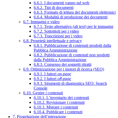
6.6.1. I documenti vanno sul web
6.6.2. Tipi di documenti
6.6.3. Formato di lettura dei documenti elettronici
6.6.4. Modalità di produzione dei documenti
6.7. Immagini e video
6.7.1. Testo alternativo (alt text) per le immagini
6.7.2. Sottotitoli per i video
6.7.3. Trascrizioni per i video
6.8. Proprietà intellettuale e privacy
6.8.1. Pubblicazione di contenuti prodotti dalla
Pubblica Amministrazione
6.8.2. Pubblicazione di contenuti non prodotti
dalla Pubblica Amministrazione
6.8.3. Consenso dei soggetti ritratti
6.9. Ottimizzazione per i motori di ricerca (SEO)
6.9.1. I fattori
on-page
6.9.2. I fattori
off-page
6.9.3. Strumenti di diagnostica SEO: Search
Console
6.10. Gestire i contenuti
6.10.1. L’inventario dei contenuti
6.10.2. Revisionare i contenuti
6.10.3. Migrare i contenuti
6.10.4. Pubblicare i contenuti
7. Progettazione dell’interazione