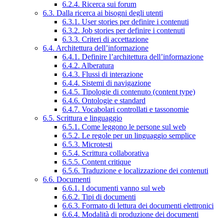
6.2.4. Ricerca sui forum
6.3. Dalla ricerca ai bisogni degli utenti
6.3.1. User stories per definire i contenuti
6.3.2. Job stories per definire i contenuti
6.3.3. Criteri di accettazione
6.4. Architettura dell’informazione
6.4.1. Definire l’architettura dell’informazione
6.4.2. Alberatura
6.4.3. Flussi di interazione
6.4.4. Sistemi di navigazione
6.4.5. Tipologie di contenuto (content type)
6.4.6. Ontologie e standard
6.4.7. Vocabolari controllati e tassonomie
6.5. Scrittura e linguaggio
6.5.1. Come leggono le persone sul web
6.5.2. Le regole per un linguaggio semplice
6.5.3. Microtesti
6.5.4. Scrittura collaborativa
6.5.5. Content critique
6.5.6. Traduzione e localizzazione dei contenuti
6.6. Documenti
6.6.1. I documenti vanno sul web
6.6.2. Tipi di documenti
6.6.3. Formato di lettura dei documenti elettronici
6.6.4. Modalità di produzione dei documenti