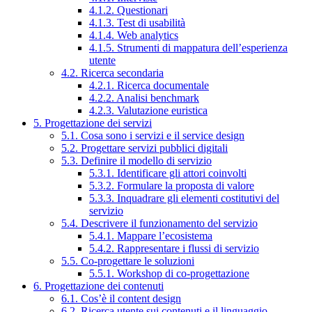
4.1.2. Questionari
4.1.3. Test di usabilità
4.1.4. Web analytics
4.1.5. Strumenti di mappatura dell’esperienza
utente
4.2. Ricerca secondaria
4.2.1. Ricerca documentale
4.2.2. Analisi benchmark
4.2.3. Valutazione euristica
5. Progettazione dei servizi
5.1. Cosa sono i servizi e il service design
5.2. Progettare servizi pubblici digitali
5.3. Definire il modello di servizio
5.3.1. Identificare gli attori coinvolti
5.3.2. Formulare la proposta di valore
5.3.3. Inquadrare gli elementi costitutivi del
servizio
5.4. Descrivere il funzionamento del servizio
5.4.1. Mappare l’ecosistema
5.4.2. Rappresentare i flussi di servizio
5.5. Co-progettare le soluzioni
5.5.1. Workshop di co-progettazione
6. Progettazione dei contenuti
6.1. Cos’è il content design
6.2. Ricerca utente sui contenuti e il linguaggio