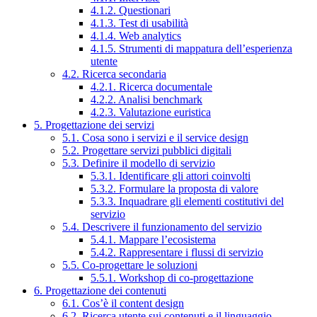
4.1.2. Questionari
4.1.3. Test di usabilità
4.1.4. Web analytics
4.1.5. Strumenti di mappatura dell’esperienza
utente
4.2. Ricerca secondaria
4.2.1. Ricerca documentale
4.2.2. Analisi benchmark
4.2.3. Valutazione euristica
5. Progettazione dei servizi
5.1. Cosa sono i servizi e il service design
5.2. Progettare servizi pubblici digitali
5.3. Definire il modello di servizio
5.3.1. Identificare gli attori coinvolti
5.3.2. Formulare la proposta di valore
5.3.3. Inquadrare gli elementi costitutivi del
servizio
5.4. Descrivere il funzionamento del servizio
5.4.1. Mappare l’ecosistema
5.4.2. Rappresentare i flussi di servizio
5.5. Co-progettare le soluzioni
5.5.1. Workshop di co-progettazione
6. Progettazione dei contenuti
6.1. Cos’è il content design
6.2. Ricerca utente sui contenuti e il linguaggio