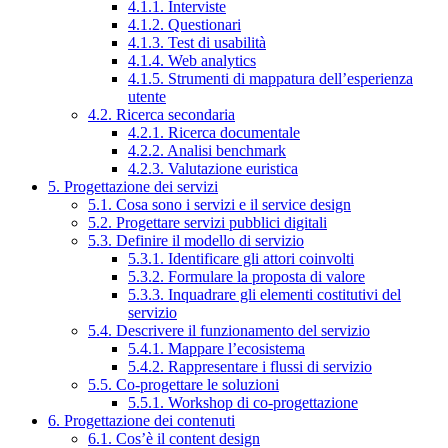
4.1.1. Interviste
4.1.2. Questionari
4.1.3. Test di usabilità
4.1.4. Web analytics
4.1.5. Strumenti di mappatura dell’esperienza
utente
4.2. Ricerca secondaria
4.2.1. Ricerca documentale
4.2.2. Analisi benchmark
4.2.3. Valutazione euristica
5. Progettazione dei servizi
5.1. Cosa sono i servizi e il service design
5.2. Progettare servizi pubblici digitali
5.3. Definire il modello di servizio
5.3.1. Identificare gli attori coinvolti
5.3.2. Formulare la proposta di valore
5.3.3. Inquadrare gli elementi costitutivi del
servizio
5.4. Descrivere il funzionamento del servizio
5.4.1. Mappare l’ecosistema
5.4.2. Rappresentare i flussi di servizio
5.5. Co-progettare le soluzioni
5.5.1. Workshop di co-progettazione
6. Progettazione dei contenuti
6.1. Cos’è il content design