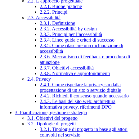
2.2. L’approccio progettuale
2.2.1. Buone pratiche
2.2.2. Principi
2.3. Accessibilità
2.3.1. Definizione
2.3.2. Accessibilità by design
2.3.3. Principi per l’accessibilità
2.3.4. Linee guida e criteri di successo
2.3.5. Come rilasciare una dichiarazione di
accessibilità
2.3.6. Meccanismo di feedback e procedura di
attuazione
2.3.7. Obiettivi accessibilità
2.3.8. Normativa e approfondimenti
2.4. Privacy
2.4.1. Come rispettare la privacy sin dalla
progettazione di un sito o servizio digitale
2.4.2. Richiedi il consenso quando necessario
2.4.3. Le basi del sito web: architettura,
informativa privacy, riferimenti DPO
3. Pianificazione, gestione e strategia
3.1. Obiettivi del progetto
3.2. Tipologie di progetti
3.2.1. Tipologie di progetto in base agli attori
coinvolti nel servizio