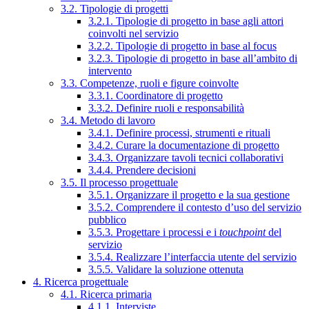
3.2. Tipologie di progetti
3.2.1. Tipologie di progetto in base agli attori
coinvolti nel servizio
3.2.2. Tipologie di progetto in base al focus
3.2.3. Tipologie di progetto in base all’ambito di
intervento
3.3. Competenze, ruoli e figure coinvolte
3.3.1. Coordinatore di progetto
3.3.2. Definire ruoli e responsabilità
3.4. Metodo di lavoro
3.4.1. Definire processi, strumenti e rituali
3.4.2. Curare la documentazione di progetto
3.4.3. Organizzare tavoli tecnici collaborativi
3.4.4. Prendere decisioni
3.5. Il processo progettuale
3.5.1. Organizzare il progetto e la sua gestione
3.5.2. Comprendere il contesto d’uso del servizio
pubblico
3.5.3. Progettare i processi e i
touchpoint
del
servizio
3.5.4. Realizzare l’interfaccia utente del servizio
3.5.5. Validare la soluzione ottenuta
4. Ricerca progettuale
4.1. Ricerca primaria
4.1.1. Interviste