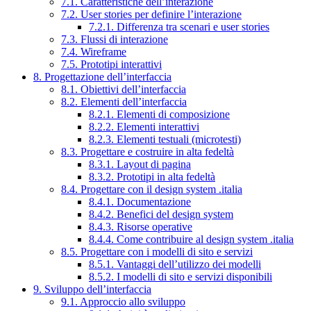
7.1. Caratteristiche dell’interazione
7.2. User stories per definire l’interazione
7.2.1. Differenza tra scenari e user stories
7.3. Flussi di interazione
7.4. Wireframe
7.5. Prototipi interattivi
8. Progettazione dell’interfaccia
8.1. Obiettivi dell’interfaccia
8.2. Elementi dell’interfaccia
8.2.1. Elementi di composizione
8.2.2. Elementi interattivi
8.2.3. Elementi testuali (microtesti)
8.3. Progettare e costruire in alta fedeltà
8.3.1. Layout di pagina
8.3.2. Prototipi in alta fedeltà
8.4. Progettare con il design system .italia
8.4.1. Documentazione
8.4.2. Benefici del design system
8.4.3. Risorse operative
8.4.4. Come contribuire al design system .italia
8.5. Progettare con i modelli di sito e servizi
8.5.1. Vantaggi dell’utilizzo dei modelli
8.5.2. I modelli di sito e servizi disponibili
9. Sviluppo dell’interfaccia
9.1. Approccio allo sviluppo