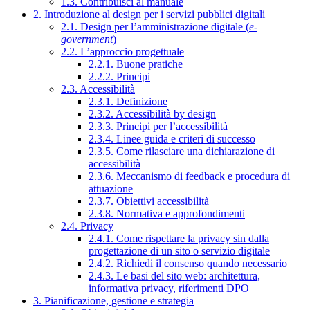
1.3. Contribuisci al manuale
2. Introduzione al design per i servizi pubblici digitali
2.1. Design per l’amministrazione digitale (
e-
government
)
2.2. L’approccio progettuale
2.2.1. Buone pratiche
2.2.2. Principi
2.3. Accessibilità
2.3.1. Definizione
2.3.2. Accessibilità by design
2.3.3. Principi per l’accessibilità
2.3.4. Linee guida e criteri di successo
2.3.5. Come rilasciare una dichiarazione di
accessibilità
2.3.6. Meccanismo di feedback e procedura di
attuazione
2.3.7. Obiettivi accessibilità
2.3.8. Normativa e approfondimenti
2.4. Privacy
2.4.1. Come rispettare la privacy sin dalla
progettazione di un sito o servizio digitale
2.4.2. Richiedi il consenso quando necessario
2.4.3. Le basi del sito web: architettura,
informativa privacy, riferimenti DPO
3. Pianificazione, gestione e strategia