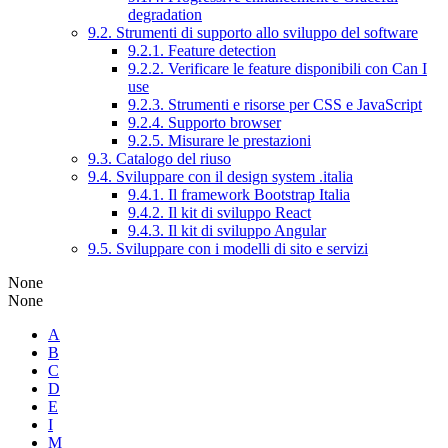
degradation
9.2. Strumenti di supporto allo sviluppo del software
9.2.1. Feature detection
9.2.2. Verificare le feature disponibili con Can I
use
9.2.3. Strumenti e risorse per CSS e JavaScript
9.2.4. Supporto browser
9.2.5. Misurare le prestazioni
9.3. Catalogo del riuso
9.4. Sviluppare con il design system .italia
9.4.1. Il framework Bootstrap Italia
9.4.2. Il kit di sviluppo React
9.4.3. Il kit di sviluppo Angular
9.5. Sviluppare con i modelli di sito e servizi
None
None
A
B
C
D
E
I
M