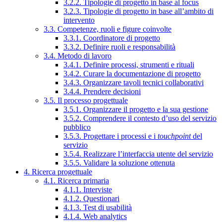
3.2.2. Tipologie di progetto in base al focus
3.2.3. Tipologie di progetto in base all’ambito di
intervento
3.3. Competenze, ruoli e figure coinvolte
3.3.1. Coordinatore di progetto
3.3.2. Definire ruoli e responsabilità
3.4. Metodo di lavoro
3.4.1. Definire processi, strumenti e rituali
3.4.2. Curare la documentazione di progetto
3.4.3. Organizzare tavoli tecnici collaborativi
3.4.4. Prendere decisioni
3.5. Il processo progettuale
3.5.1. Organizzare il progetto e la sua gestione
3.5.2. Comprendere il contesto d’uso del servizio
pubblico
3.5.3. Progettare i processi e i
touchpoint
del
servizio
3.5.4. Realizzare l’interfaccia utente del servizio
3.5.5. Validare la soluzione ottenuta
4. Ricerca progettuale
4.1. Ricerca primaria
4.1.1. Interviste
4.1.2. Questionari
4.1.3. Test di usabilità
4.1.4. Web analytics