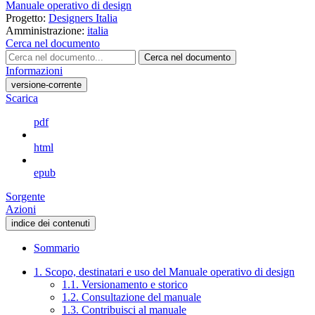
Manuale operativo di design
Progetto:
Designers Italia
Amministrazione:
italia
Cerca nel documento
Cerca nel documento
Informazioni
versione-corrente
Scarica
pdf
html
epub
Sorgente
Azioni
indice dei contenuti
Sommario
1. Scopo, destinatari e uso del Manuale operativo di design
1.1. Versionamento e storico
1.2. Consultazione del manuale
1.3. Contribuisci al manuale