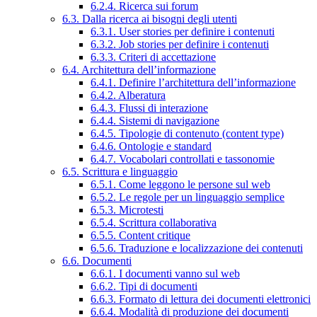
6.2.4. Ricerca sui forum
6.3. Dalla ricerca ai bisogni degli utenti
6.3.1. User stories per definire i contenuti
6.3.2. Job stories per definire i contenuti
6.3.3. Criteri di accettazione
6.4. Architettura dell’informazione
6.4.1. Definire l’architettura dell’informazione
6.4.2. Alberatura
6.4.3. Flussi di interazione
6.4.4. Sistemi di navigazione
6.4.5. Tipologie di contenuto (content type)
6.4.6. Ontologie e standard
6.4.7. Vocabolari controllati e tassonomie
6.5. Scrittura e linguaggio
6.5.1. Come leggono le persone sul web
6.5.2. Le regole per un linguaggio semplice
6.5.3. Microtesti
6.5.4. Scrittura collaborativa
6.5.5. Content critique
6.5.6. Traduzione e localizzazione dei contenuti
6.6. Documenti
6.6.1. I documenti vanno sul web
6.6.2. Tipi di documenti
6.6.3. Formato di lettura dei documenti elettronici
6.6.4. Modalità di produzione dei documenti