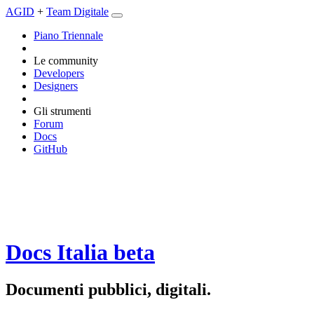
AGID
+
Team Digitale
Piano Triennale
Le community
Developers
Designers
Gli strumenti
Forum
Docs
GitHub
Docs Italia
beta
Documenti pubblici, digitali.