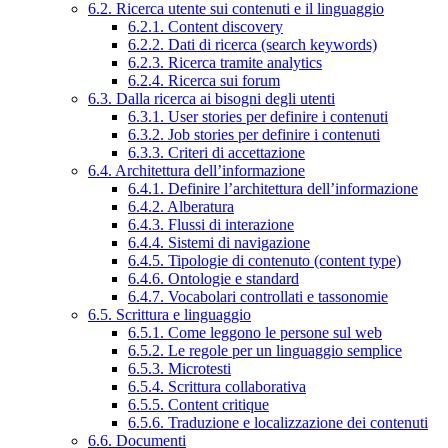
6.2. Ricerca utente sui contenuti e il linguaggio
6.2.1. Content discovery
6.2.2. Dati di ricerca (search keywords)
6.2.3. Ricerca tramite analytics
6.2.4. Ricerca sui forum
6.3. Dalla ricerca ai bisogni degli utenti
6.3.1. User stories per definire i contenuti
6.3.2. Job stories per definire i contenuti
6.3.3. Criteri di accettazione
6.4. Architettura dell’informazione
6.4.1. Definire l’architettura dell’informazione
6.4.2. Alberatura
6.4.3. Flussi di interazione
6.4.4. Sistemi di navigazione
6.4.5. Tipologie di contenuto (content type)
6.4.6. Ontologie e standard
6.4.7. Vocabolari controllati e tassonomie
6.5. Scrittura e linguaggio
6.5.1. Come leggono le persone sul web
6.5.2. Le regole per un linguaggio semplice
6.5.3. Microtesti
6.5.4. Scrittura collaborativa
6.5.5. Content critique
6.5.6. Traduzione e localizzazione dei contenuti
6.6. Documenti