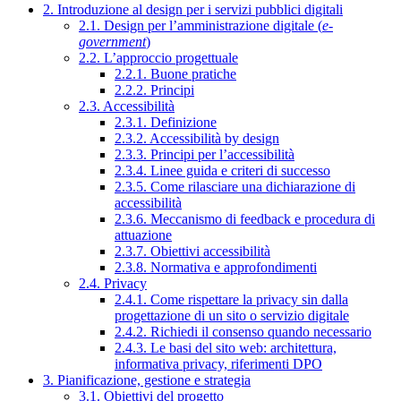
2. Introduzione al design per i servizi pubblici digitali
2.1. Design per l’amministrazione digitale (
e-
government
)
2.2. L’approccio progettuale
2.2.1. Buone pratiche
2.2.2. Principi
2.3. Accessibilità
2.3.1. Definizione
2.3.2. Accessibilità by design
2.3.3. Principi per l’accessibilità
2.3.4. Linee guida e criteri di successo
2.3.5. Come rilasciare una dichiarazione di
accessibilità
2.3.6. Meccanismo di feedback e procedura di
attuazione
2.3.7. Obiettivi accessibilità
2.3.8. Normativa e approfondimenti
2.4. Privacy
2.4.1. Come rispettare la privacy sin dalla
progettazione di un sito o servizio digitale
2.4.2. Richiedi il consenso quando necessario
2.4.3. Le basi del sito web: architettura,
informativa privacy, riferimenti DPO
3. Pianificazione, gestione e strategia
3.1. Obiettivi del progetto