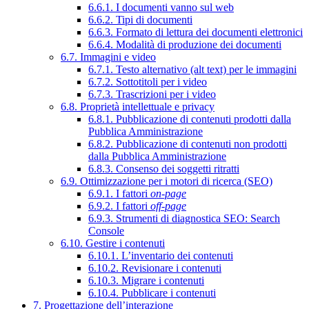
6.6.1. I documenti vanno sul web
6.6.2. Tipi di documenti
6.6.3. Formato di lettura dei documenti elettronici
6.6.4. Modalità di produzione dei documenti
6.7. Immagini e video
6.7.1. Testo alternativo (alt text) per le immagini
6.7.2. Sottotitoli per i video
6.7.3. Trascrizioni per i video
6.8. Proprietà intellettuale e privacy
6.8.1. Pubblicazione di contenuti prodotti dalla
Pubblica Amministrazione
6.8.2. Pubblicazione di contenuti non prodotti
dalla Pubblica Amministrazione
6.8.3. Consenso dei soggetti ritratti
6.9. Ottimizzazione per i motori di ricerca (SEO)
6.9.1. I fattori
on-page
6.9.2. I fattori
off-page
6.9.3. Strumenti di diagnostica SEO: Search
Console
6.10. Gestire i contenuti
6.10.1. L’inventario dei contenuti
6.10.2. Revisionare i contenuti
6.10.3. Migrare i contenuti
6.10.4. Pubblicare i contenuti
7. Progettazione dell’interazione