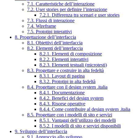
7.1. Caratteristiche dell’interazione
7.2. User stories per definire l’interazione
7.2.1. Differenza tra scenari e user stories
7.3. Flussi di interazione
7.4. Wireframe
7.5. Prototipi interattivi
8. Progettazione dell’interfaccia
8.1. Obiettivi dell’interfaccia
8.2. Elementi dell’interfaccia
8.2.1. Elementi di composizione
8.2.2. Elementi interattivi
8.2.3. Elementi testuali (microtesti)
8.3. Progettare e costruire in alta fedeltà
8.3.1. Layout di pagina
8.3.2. Prototipi in alta fedeltà
8.4. Progettare con il design system .italia
8.4.1. Documentazione
8.4.2. Benefici del design system
8.4.3. Risorse operative
8.4.4. Come contribuire al design system .italia
8.5. Progettare con i modelli di sito e servizi
8.5.1. Vantaggi dell’utilizzo dei modelli
8.5.2. I modelli di sito e servizi disponibili
9. Sviluppo dell’interfaccia
9.1. Approccio allo sviluppo