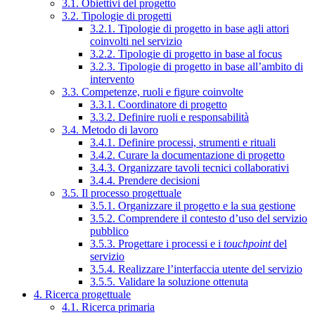
3.1. Obiettivi del progetto
3.2. Tipologie di progetti
3.2.1. Tipologie di progetto in base agli attori
coinvolti nel servizio
3.2.2. Tipologie di progetto in base al focus
3.2.3. Tipologie di progetto in base all’ambito di
intervento
3.3. Competenze, ruoli e figure coinvolte
3.3.1. Coordinatore di progetto
3.3.2. Definire ruoli e responsabilità
3.4. Metodo di lavoro
3.4.1. Definire processi, strumenti e rituali
3.4.2. Curare la documentazione di progetto
3.4.3. Organizzare tavoli tecnici collaborativi
3.4.4. Prendere decisioni
3.5. Il processo progettuale
3.5.1. Organizzare il progetto e la sua gestione
3.5.2. Comprendere il contesto d’uso del servizio
pubblico
3.5.3. Progettare i processi e i
touchpoint
del
servizio
3.5.4. Realizzare l’interfaccia utente del servizio
3.5.5. Validare la soluzione ottenuta
4. Ricerca progettuale
4.1. Ricerca primaria