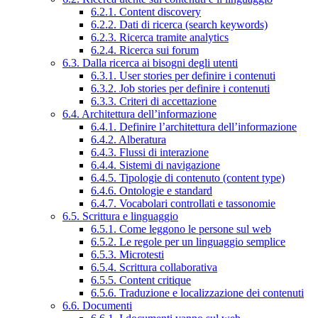
6.2.1. Content discovery
6.2.2. Dati di ricerca (search keywords)
6.2.3. Ricerca tramite analytics
6.2.4. Ricerca sui forum
6.3. Dalla ricerca ai bisogni degli utenti
6.3.1. User stories per definire i contenuti
6.3.2. Job stories per definire i contenuti
6.3.3. Criteri di accettazione
6.4. Architettura dell’informazione
6.4.1. Definire l’architettura dell’informazione
6.4.2. Alberatura
6.4.3. Flussi di interazione
6.4.4. Sistemi di navigazione
6.4.5. Tipologie di contenuto (content type)
6.4.6. Ontologie e standard
6.4.7. Vocabolari controllati e tassonomie
6.5. Scrittura e linguaggio
6.5.1. Come leggono le persone sul web
6.5.2. Le regole per un linguaggio semplice
6.5.3. Microtesti
6.5.4. Scrittura collaborativa
6.5.5. Content critique
6.5.6. Traduzione e localizzazione dei contenuti
6.6. Documenti