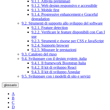
9.1.1. Attività preliminari
9.1.2. Web design responsivo e accessibile
9.1.3. Mobile first
9.1.4. Progressive enhancement e Graceful
degradation
9.2. Strumenti di supporto allo sviluppo del software
9.2.1. Feature detection
9.2.2. Verificare le feature disponibili con Can I
use
9.2.3. Strumenti e risorse per CSS e JavaScript
9.2.4. Supporto browser
9.2.5. Misurare le prestazioni
9.3. Catalogo del riuso
9.4. Sviluppare con il design system .italia
9.4.1. Il framework Bootstrap Italia
9.4.2. Il kit di sviluppo React
9.4.3. Il kit di sviluppo Angular
9.5. Sviluppare con i modelli di sito e servizi
glossario
A
B
C
D