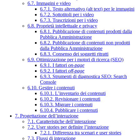
6.7. Immagini e video
6.7.1. Testo alternativo (alt text) per le immagini
6.7.2. Sottotitoli per i video
6.7.3. Trascrizioni per i video
6.8. Proprietà intellettuale e privacy
6.8.1. Pubblicazione di contenuti prodotti dalla
Pubblica Amministrazione
6.8.2. Pubblicazione di contenuti non prodotti
dalla Pubblica Amministrazione
6.8.3. Consenso dei soggetti ritratti
6.9. Ottimizzazione per i motori di ricerca (SEO)
6.9.1. I fattori
on-page
6.9.2. I fattori
off-page
6.9.3. Strumenti di diagnostica SEO: Search
Console
6.10. Gestire i contenuti
6.10.1. L’inventario dei contenuti
6.10.2. Revisionare i contenuti
6.10.3. Migrare i contenuti
6.10.4. Pubblicare i contenuti
7. Progettazione dell’interazione
7.1. Caratteristiche dell’interazione
7.2. User stories per definire l’interazione
7.2.1. Differenza tra scenari e user stories
7.3. Flussi di interazione