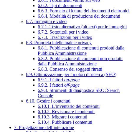
6.6.1. I documenti vanno sul web
6.6.2. Tipi di documenti
6.6.3. Formato di lettura dei documenti elettronici
6.6.4. Modalità di produzione dei documenti
6.7. Immagini e video
6.7.1. Testo alternativo (alt text) per le immagini
6.7.2. Sottotitoli per i video
6.7.3. Trascrizioni per i video
6.8. Proprietà intellettuale e privacy
6.8.1. Pubblicazione di contenuti prodotti dalla
Pubblica Amministrazione
6.8.2. Pubblicazione di contenuti non prodotti
dalla Pubblica Amministrazione
6.8.3. Consenso dei soggetti ritratti
6.9. Ottimizzazione per i motori di ricerca (SEO)
6.9.1. I fattori
on-page
6.9.2. I fattori
off-page
6.9.3. Strumenti di diagnostica SEO: Search
Console
6.10. Gestire i contenuti
6.10.1. L’inventario dei contenuti
6.10.2. Revisionare i contenuti
6.10.3. Migrare i contenuti
6.10.4. Pubblicare i contenuti
7. Progettazione dell’interazione