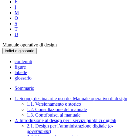
E
I
M
O
S
T
U
Manuale operativo di design
indici e glossario
contenuti
figure
tabelle
glossario
Sommario
1. Scopo, destinatari e uso del Manuale operativo di design
1.1. Versionamento e storico
1.2. Consultazione del manuale
1.3. Contribuisci al manuale
2. Introduzione al design per i servizi pubblici digitali
2.1. Design per l’amministrazione digitale (
e-
government
)