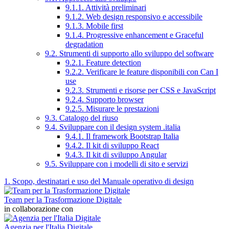
9.1.1. Attività preliminari
9.1.2. Web design responsivo e accessibile
9.1.3. Mobile first
9.1.4. Progressive enhancement e Graceful
degradation
9.2. Strumenti di supporto allo sviluppo del software
9.2.1. Feature detection
9.2.2. Verificare le feature disponibili con Can I
use
9.2.3. Strumenti e risorse per CSS e JavaScript
9.2.4. Supporto browser
9.2.5. Misurare le prestazioni
9.3. Catalogo del riuso
9.4. Sviluppare con il design system .italia
9.4.1. Il framework Bootstrap Italia
9.4.2. Il kit di sviluppo React
9.4.3. Il kit di sviluppo Angular
9.5. Sviluppare con i modelli di sito e servizi
1. Scopo, destinatari e uso del Manuale operativo di design
Team per la Trasformazione Digitale
in collaborazione con
Agenzia per l'Italia Digitale