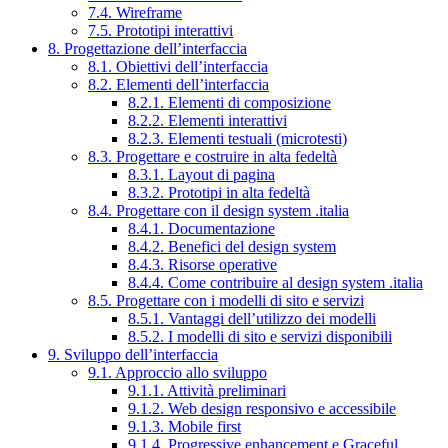
7.4. Wireframe
7.5. Prototipi interattivi
8. Progettazione dell’interfaccia
8.1. Obiettivi dell’interfaccia
8.2. Elementi dell’interfaccia
8.2.1. Elementi di composizione
8.2.2. Elementi interattivi
8.2.3. Elementi testuali (microtesti)
8.3. Progettare e costruire in alta fedeltà
8.3.1. Layout di pagina
8.3.2. Prototipi in alta fedeltà
8.4. Progettare con il design system .italia
8.4.1. Documentazione
8.4.2. Benefici del design system
8.4.3. Risorse operative
8.4.4. Come contribuire al design system .italia
8.5. Progettare con i modelli di sito e servizi
8.5.1. Vantaggi dell’utilizzo dei modelli
8.5.2. I modelli di sito e servizi disponibili
9. Sviluppo dell’interfaccia
9.1. Approccio allo sviluppo
9.1.1. Attività preliminari
9.1.2. Web design responsivo e accessibile
9.1.3. Mobile first
9.1.4. Progressive enhancement e Graceful