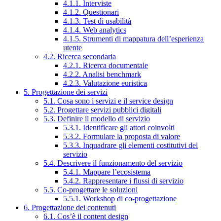
4.1.1. Interviste
4.1.2. Questionari
4.1.3. Test di usabilità
4.1.4. Web analytics
4.1.5. Strumenti di mappatura dell’esperienza
utente
4.2. Ricerca secondaria
4.2.1. Ricerca documentale
4.2.2. Analisi benchmark
4.2.3. Valutazione euristica
5. Progettazione dei servizi
5.1. Cosa sono i servizi e il service design
5.2. Progettare servizi pubblici digitali
5.3. Definire il modello di servizio
5.3.1. Identificare gli attori coinvolti
5.3.2. Formulare la proposta di valore
5.3.3. Inquadrare gli elementi costitutivi del
servizio
5.4. Descrivere il funzionamento del servizio
5.4.1. Mappare l’ecosistema
5.4.2. Rappresentare i flussi di servizio
5.5. Co-progettare le soluzioni
5.5.1. Workshop di co-progettazione
6. Progettazione dei contenuti
6.1. Cos’è il content design