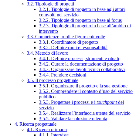
3.2. Tipologie di progetti
3.2.1. Tipologie di progetto in base agli attori
coinvolti nel servizio
3.2.2. Tipologie di progetto in base al focus
3.2.3. Tipologie di progetto in base all’ambito di
intervento
3.3. Competenze, ruoli e figure coinvolte
3.3.1. Coordinatore di progetto
3.3.2. Definire ruoli e responsabilità
3.4. Metodo di lavoro
3.4.1. Definire processi, strumenti e rituali
3.4.2. Curare la documentazione di progetto
3.4.3. Organizzare tavoli tecnici collaborativi
3.4.4. Prendere decisioni
3.5. Il processo progettuale
3.5.1. Organizzare il progetto e la sua gestione
3.5.2. Comprendere il contesto d’uso del servizio
pubblico
3.5.3. Progettare i processi e i
touchpoint
del
servizio
3.5.4. Realizzare l’interfaccia utente del servizio
3.5.5. Validare la soluzione ottenuta
4. Ricerca progettuale
4.1. Ricerca primaria
4.1.1. Interviste