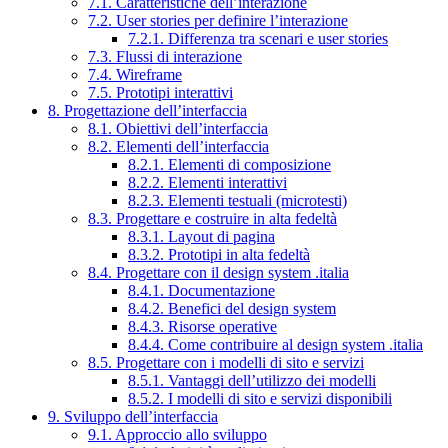
7.1. Caratteristiche dell’interazione
7.2. User stories per definire l’interazione
7.2.1. Differenza tra scenari e user stories
7.3. Flussi di interazione
7.4. Wireframe
7.5. Prototipi interattivi
8. Progettazione dell’interfaccia
8.1. Obiettivi dell’interfaccia
8.2. Elementi dell’interfaccia
8.2.1. Elementi di composizione
8.2.2. Elementi interattivi
8.2.3. Elementi testuali (microtesti)
8.3. Progettare e costruire in alta fedeltà
8.3.1. Layout di pagina
8.3.2. Prototipi in alta fedeltà
8.4. Progettare con il design system .italia
8.4.1. Documentazione
8.4.2. Benefici del design system
8.4.3. Risorse operative
8.4.4. Come contribuire al design system .italia
8.5. Progettare con i modelli di sito e servizi
8.5.1. Vantaggi dell’utilizzo dei modelli
8.5.2. I modelli di sito e servizi disponibili
9. Sviluppo dell’interfaccia
9.1. Approccio allo sviluppo