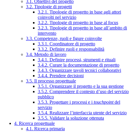
3.1. Obiettivi del progetto
3.2. Tipologie di progetti
3.2.1. Tipologie di progetto in base agli attori
coinvolti nel servizio
3.2.2. Tipologie di progetto in base al focus
3.2.3. Tipologie di progetto in base all’ambito di
intervento
3.3. Competenze, ruoli e figure coinvolte
3.3.1. Coordinatore di progetto
3.3.2. Definire ruoli e responsabilità
3.4. Metodo di lavoro
3.4.1. Definire processi, strumenti e rituali
3.4.2. Curare la documentazione di progetto
3.4.3. Organizzare tavoli tecnici collaborativi
3.4.4. Prendere decisioni
3.5. Il processo progettuale
3.5.1. Organizzare il progetto e la sua gestione
3.5.2. Comprendere il contesto d’uso del servizio
pubblico
3.5.3. Progettare i processi e i
touchpoint
del
servizio
3.5.4. Realizzare l’interfaccia utente del servizio
3.5.5. Validare la soluzione ottenuta
4. Ricerca progettuale
4.1. Ricerca primaria