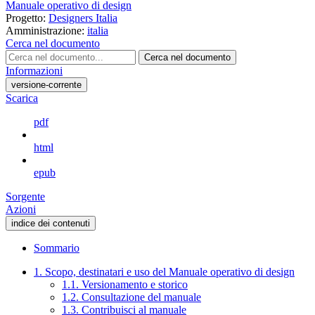
Manuale operativo di design
Progetto:
Designers Italia
Amministrazione:
italia
Cerca nel documento
Cerca nel documento
Informazioni
versione-corrente
Scarica
pdf
html
epub
Sorgente
Azioni
indice dei contenuti
Sommario
1. Scopo, destinatari e uso del Manuale operativo di design
1.1. Versionamento e storico
1.2. Consultazione del manuale
1.3. Contribuisci al manuale