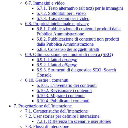
6.7. Immagini e video
6.7.1. Testo alternativo (alt text) per le immagini
6.7.2. Sottotitoli per i video
6.7.3. Trascrizioni per i video
6.8. Proprietà intellettuale e privacy
6.8.1. Pubblicazione di contenuti prodotti dalla
Pubblica Amministrazione
6.8.2. Pubblicazione di contenuti non prodotti
dalla Pubblica Amministrazione
6.8.3. Consenso dei soggetti ritratti
6.9. Ottimizzazione per i motori di ricerca (SEO)
6.9.1. I fattori
on-page
6.9.2. I fattori
off-page
6.9.3. Strumenti di diagnostica SEO: Search
Console
6.10. Gestire i contenuti
6.10.1. L’inventario dei contenuti
6.10.2. Revisionare i contenuti
6.10.3. Migrare i contenuti
6.10.4. Pubblicare i contenuti
7. Progettazione dell’interazione
7.1. Caratteristiche dell’interazione
7.2. User stories per definire l’interazione
7.2.1. Differenza tra scenari e user stories
7.3. Flussi di interazione