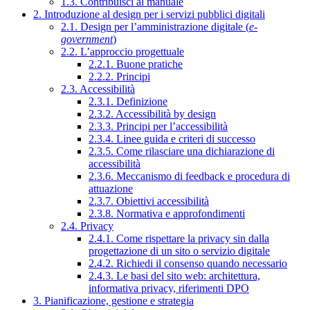
1.3. Contribuisci al manuale
2. Introduzione al design per i servizi pubblici digitali
2.1. Design per l’amministrazione digitale (
e-
government
)
2.2. L’approccio progettuale
2.2.1. Buone pratiche
2.2.2. Principi
2.3. Accessibilità
2.3.1. Definizione
2.3.2. Accessibilità by design
2.3.3. Principi per l’accessibilità
2.3.4. Linee guida e criteri di successo
2.3.5. Come rilasciare una dichiarazione di
accessibilità
2.3.6. Meccanismo di feedback e procedura di
attuazione
2.3.7. Obiettivi accessibilità
2.3.8. Normativa e approfondimenti
2.4. Privacy
2.4.1. Come rispettare la privacy sin dalla
progettazione di un sito o servizio digitale
2.4.2. Richiedi il consenso quando necessario
2.4.3. Le basi del sito web: architettura,
informativa privacy, riferimenti DPO
3. Pianificazione, gestione e strategia