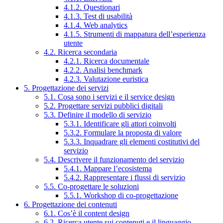
4.1.2. Questionari
4.1.3. Test di usabilità
4.1.4. Web analytics
4.1.5. Strumenti di mappatura dell’esperienza
utente
4.2. Ricerca secondaria
4.2.1. Ricerca documentale
4.2.2. Analisi benchmark
4.2.3. Valutazione euristica
5. Progettazione dei servizi
5.1. Cosa sono i servizi e il service design
5.2. Progettare servizi pubblici digitali
5.3. Definire il modello di servizio
5.3.1. Identificare gli attori coinvolti
5.3.2. Formulare la proposta di valore
5.3.3. Inquadrare gli elementi costitutivi del
servizio
5.4. Descrivere il funzionamento del servizio
5.4.1. Mappare l’ecosistema
5.4.2. Rappresentare i flussi di servizio
5.5. Co-progettare le soluzioni
5.5.1. Workshop di co-progettazione
6. Progettazione dei contenuti
6.1. Cos’è il content design
6.2. Ricerca utente sui contenuti e il linguaggio