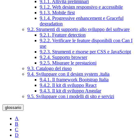
9.1.1. Attività preliminari
9.1.2. Web design responsivo e accessibile
9.1.3. Mobile first
9.1.4. Progressive enhancement e Graceful
degradation
9.2. Strumenti di supporto allo sviluppo del software
9.2.1. Feature detection
9.2.2. Verificare le feature disponibili con Can I
use
9.2.3. Strumenti e risorse per CSS e JavaScript
9.2.4. Supporto browser
9.2.5. Misurare le prestazioni
9.3. Catalogo del riuso
9.4. Sviluppare con il design system .italia
9.4.1. Il framework Bootstrap Italia
9.4.2. Il kit di sviluppo React
9.4.3. Il kit di sviluppo Angular
9.5. Sviluppare con i modelli di sito e servizi
glossario
A
B
C
D