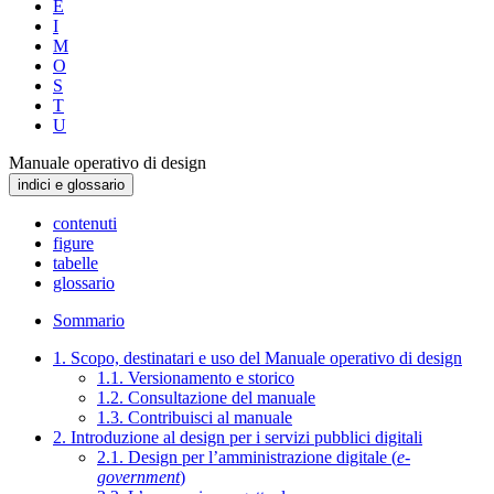
E
I
M
O
S
T
U
Manuale operativo di design
indici e glossario
contenuti
figure
tabelle
glossario
Sommario
1. Scopo, destinatari e uso del Manuale operativo di design
1.1. Versionamento e storico
1.2. Consultazione del manuale
1.3. Contribuisci al manuale
2. Introduzione al design per i servizi pubblici digitali
2.1. Design per l’amministrazione digitale (
e-
government
)