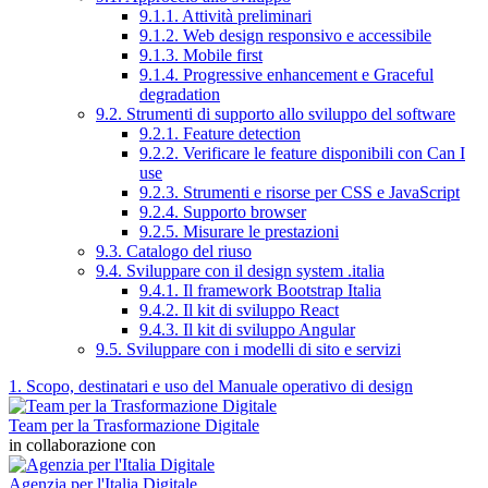
9.1.1. Attività preliminari
9.1.2. Web design responsivo e accessibile
9.1.3. Mobile first
9.1.4. Progressive enhancement e Graceful
degradation
9.2. Strumenti di supporto allo sviluppo del software
9.2.1. Feature detection
9.2.2. Verificare le feature disponibili con Can I
use
9.2.3. Strumenti e risorse per CSS e JavaScript
9.2.4. Supporto browser
9.2.5. Misurare le prestazioni
9.3. Catalogo del riuso
9.4. Sviluppare con il design system .italia
9.4.1. Il framework Bootstrap Italia
9.4.2. Il kit di sviluppo React
9.4.3. Il kit di sviluppo Angular
9.5. Sviluppare con i modelli di sito e servizi
1. Scopo, destinatari e uso del Manuale operativo di design
Team per la Trasformazione Digitale
in collaborazione con
Agenzia per l'Italia Digitale