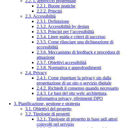
2.2. L’approccio progettuale
2.2.1. Buone pratiche
2.2.2. Principi
2.3. Accessibilità
2.3.1. Definizione
2.3.2. Accessibilità by design
2.3.3. Principi per l’accessibilità
2.3.4. Linee guida e criteri di successo
2.3.5. Come rilasciare una dichiarazione di
accessibilità
2.3.6. Meccanismo di feedback e procedura di
attuazione
2.3.7. Obiettivi accessibilità
2.3.8. Normativa e approfondimenti
2.4. Privacy
2.4.1. Come rispettare la privacy sin dalla
progettazione di un sito o servizio digitale
2.4.2. Richiedi il consenso quando necessario
2.4.3. Le basi del sito web: architettura,
informativa privacy, riferimenti DPO
3. Pianificazione, gestione e strategia
3.1. Obiettivi del progetto
3.2. Tipologie di progetti
3.2.1. Tipologie di progetto in base agli attori
coinvolti nel servizio