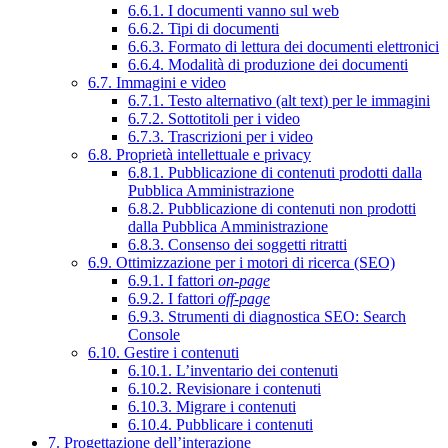
6.6.1. I documenti vanno sul web
6.6.2. Tipi di documenti
6.6.3. Formato di lettura dei documenti elettronici
6.6.4. Modalità di produzione dei documenti
6.7. Immagini e video
6.7.1. Testo alternativo (alt text) per le immagini
6.7.2. Sottotitoli per i video
6.7.3. Trascrizioni per i video
6.8. Proprietà intellettuale e privacy
6.8.1. Pubblicazione di contenuti prodotti dalla
Pubblica Amministrazione
6.8.2. Pubblicazione di contenuti non prodotti
dalla Pubblica Amministrazione
6.8.3. Consenso dei soggetti ritratti
6.9. Ottimizzazione per i motori di ricerca (SEO)
6.9.1. I fattori
on-page
6.9.2. I fattori
off-page
6.9.3. Strumenti di diagnostica SEO: Search
Console
6.10. Gestire i contenuti
6.10.1. L’inventario dei contenuti
6.10.2. Revisionare i contenuti
6.10.3. Migrare i contenuti
6.10.4. Pubblicare i contenuti
7. Progettazione dell’interazione