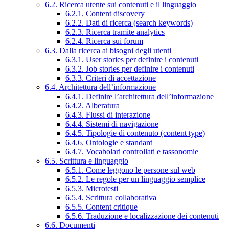
6.2. Ricerca utente sui contenuti e il linguaggio
6.2.1. Content discovery
6.2.2. Dati di ricerca (search keywords)
6.2.3. Ricerca tramite analytics
6.2.4. Ricerca sui forum
6.3. Dalla ricerca ai bisogni degli utenti
6.3.1. User stories per definire i contenuti
6.3.2. Job stories per definire i contenuti
6.3.3. Criteri di accettazione
6.4. Architettura dell’informazione
6.4.1. Definire l’architettura dell’informazione
6.4.2. Alberatura
6.4.3. Flussi di interazione
6.4.4. Sistemi di navigazione
6.4.5. Tipologie di contenuto (content type)
6.4.6. Ontologie e standard
6.4.7. Vocabolari controllati e tassonomie
6.5. Scrittura e linguaggio
6.5.1. Come leggono le persone sul web
6.5.2. Le regole per un linguaggio semplice
6.5.3. Microtesti
6.5.4. Scrittura collaborativa
6.5.5. Content critique
6.5.6. Traduzione e localizzazione dei contenuti
6.6. Documenti