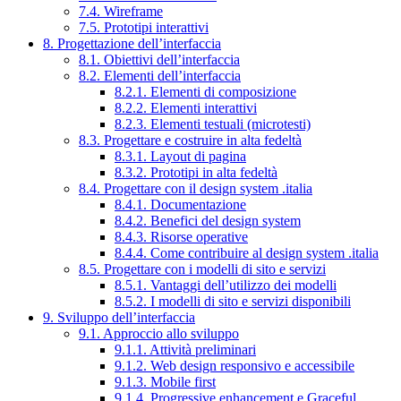
7.4. Wireframe
7.5. Prototipi interattivi
8. Progettazione dell’interfaccia
8.1. Obiettivi dell’interfaccia
8.2. Elementi dell’interfaccia
8.2.1. Elementi di composizione
8.2.2. Elementi interattivi
8.2.3. Elementi testuali (microtesti)
8.3. Progettare e costruire in alta fedeltà
8.3.1. Layout di pagina
8.3.2. Prototipi in alta fedeltà
8.4. Progettare con il design system .italia
8.4.1. Documentazione
8.4.2. Benefici del design system
8.4.3. Risorse operative
8.4.4. Come contribuire al design system .italia
8.5. Progettare con i modelli di sito e servizi
8.5.1. Vantaggi dell’utilizzo dei modelli
8.5.2. I modelli di sito e servizi disponibili
9. Sviluppo dell’interfaccia
9.1. Approccio allo sviluppo
9.1.1. Attività preliminari
9.1.2. Web design responsivo e accessibile
9.1.3. Mobile first
9.1.4. Progressive enhancement e Graceful