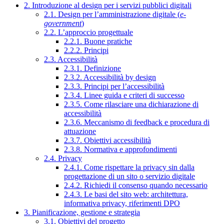
2. Introduzione al design per i servizi pubblici digitali
2.1. Design per l’amministrazione digitale (
e-
government
)
2.2. L’approccio progettuale
2.2.1. Buone pratiche
2.2.2. Principi
2.3. Accessibilità
2.3.1. Definizione
2.3.2. Accessibilità by design
2.3.3. Principi per l’accessibilità
2.3.4. Linee guida e criteri di successo
2.3.5. Come rilasciare una dichiarazione di
accessibilità
2.3.6. Meccanismo di feedback e procedura di
attuazione
2.3.7. Obiettivi accessibilità
2.3.8. Normativa e approfondimenti
2.4. Privacy
2.4.1. Come rispettare la privacy sin dalla
progettazione di un sito o servizio digitale
2.4.2. Richiedi il consenso quando necessario
2.4.3. Le basi del sito web: architettura,
informativa privacy, riferimenti DPO
3. Pianificazione, gestione e strategia
3.1. Obiettivi del progetto