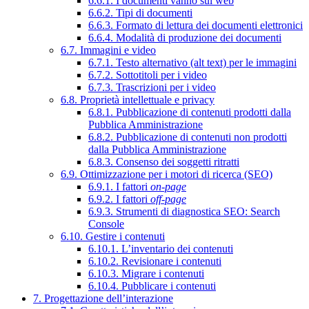
6.6.1. I documenti vanno sul web
6.6.2. Tipi di documenti
6.6.3. Formato di lettura dei documenti elettronici
6.6.4. Modalità di produzione dei documenti
6.7. Immagini e video
6.7.1. Testo alternativo (alt text) per le immagini
6.7.2. Sottotitoli per i video
6.7.3. Trascrizioni per i video
6.8. Proprietà intellettuale e privacy
6.8.1. Pubblicazione di contenuti prodotti dalla
Pubblica Amministrazione
6.8.2. Pubblicazione di contenuti non prodotti
dalla Pubblica Amministrazione
6.8.3. Consenso dei soggetti ritratti
6.9. Ottimizzazione per i motori di ricerca (SEO)
6.9.1. I fattori
on-page
6.9.2. I fattori
off-page
6.9.3. Strumenti di diagnostica SEO: Search
Console
6.10. Gestire i contenuti
6.10.1. L’inventario dei contenuti
6.10.2. Revisionare i contenuti
6.10.3. Migrare i contenuti
6.10.4. Pubblicare i contenuti
7. Progettazione dell’interazione