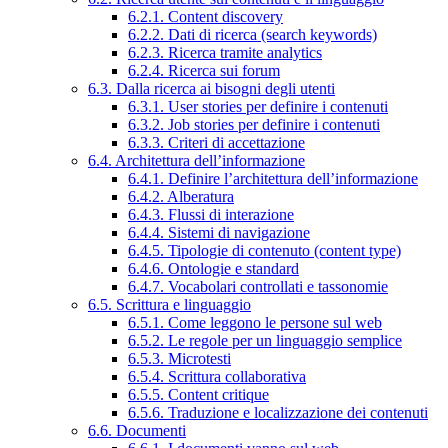
6.2.1. Content discovery
6.2.2. Dati di ricerca (search keywords)
6.2.3. Ricerca tramite analytics
6.2.4. Ricerca sui forum
6.3. Dalla ricerca ai bisogni degli utenti
6.3.1. User stories per definire i contenuti
6.3.2. Job stories per definire i contenuti
6.3.3. Criteri di accettazione
6.4. Architettura dell’informazione
6.4.1. Definire l’architettura dell’informazione
6.4.2. Alberatura
6.4.3. Flussi di interazione
6.4.4. Sistemi di navigazione
6.4.5. Tipologie di contenuto (content type)
6.4.6. Ontologie e standard
6.4.7. Vocabolari controllati e tassonomie
6.5. Scrittura e linguaggio
6.5.1. Come leggono le persone sul web
6.5.2. Le regole per un linguaggio semplice
6.5.3. Microtesti
6.5.4. Scrittura collaborativa
6.5.5. Content critique
6.5.6. Traduzione e localizzazione dei contenuti
6.6. Documenti