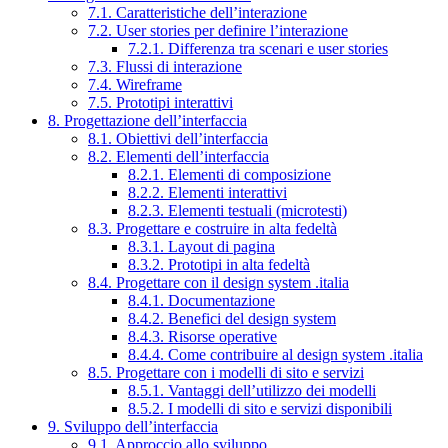
7.1. Caratteristiche dell’interazione
7.2. User stories per definire l’interazione
7.2.1. Differenza tra scenari e user stories
7.3. Flussi di interazione
7.4. Wireframe
7.5. Prototipi interattivi
8. Progettazione dell’interfaccia
8.1. Obiettivi dell’interfaccia
8.2. Elementi dell’interfaccia
8.2.1. Elementi di composizione
8.2.2. Elementi interattivi
8.2.3. Elementi testuali (microtesti)
8.3. Progettare e costruire in alta fedeltà
8.3.1. Layout di pagina
8.3.2. Prototipi in alta fedeltà
8.4. Progettare con il design system .italia
8.4.1. Documentazione
8.4.2. Benefici del design system
8.4.3. Risorse operative
8.4.4. Come contribuire al design system .italia
8.5. Progettare con i modelli di sito e servizi
8.5.1. Vantaggi dell’utilizzo dei modelli
8.5.2. I modelli di sito e servizi disponibili
9. Sviluppo dell’interfaccia
9.1. Approccio allo sviluppo