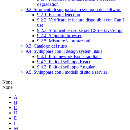
degradation
9.2. Strumenti di supporto allo sviluppo del software
9.2.1. Feature detection
9.2.2. Verificare le feature disponibili con Can I
use
9.2.3. Strumenti e risorse per CSS e JavaScript
9.2.4. Supporto browser
9.2.5. Misurare le prestazioni
9.3. Catalogo del riuso
9.4. Sviluppare con il design system .italia
9.4.1. Il framework Bootstrap Italia
9.4.2. Il kit di sviluppo React
9.4.3. Il kit di sviluppo Angular
9.5. Sviluppare con i modelli di sito e servizi
None
None
A
B
C
D
E
I
M