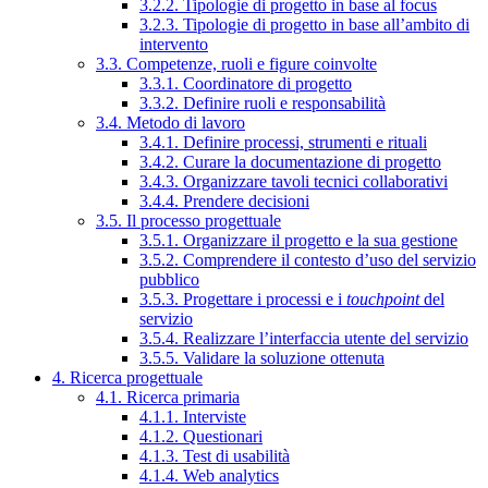
3.2.2. Tipologie di progetto in base al focus
3.2.3. Tipologie di progetto in base all’ambito di
intervento
3.3. Competenze, ruoli e figure coinvolte
3.3.1. Coordinatore di progetto
3.3.2. Definire ruoli e responsabilità
3.4. Metodo di lavoro
3.4.1. Definire processi, strumenti e rituali
3.4.2. Curare la documentazione di progetto
3.4.3. Organizzare tavoli tecnici collaborativi
3.4.4. Prendere decisioni
3.5. Il processo progettuale
3.5.1. Organizzare il progetto e la sua gestione
3.5.2. Comprendere il contesto d’uso del servizio
pubblico
3.5.3. Progettare i processi e i
touchpoint
del
servizio
3.5.4. Realizzare l’interfaccia utente del servizio
3.5.5. Validare la soluzione ottenuta
4. Ricerca progettuale
4.1. Ricerca primaria
4.1.1. Interviste
4.1.2. Questionari
4.1.3. Test di usabilità
4.1.4. Web analytics