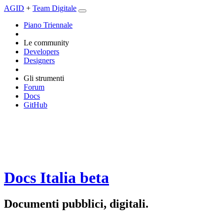
AGID
+
Team Digitale
Piano Triennale
Le community
Developers
Designers
Gli strumenti
Forum
Docs
GitHub
Docs Italia
beta
Documenti pubblici, digitali.