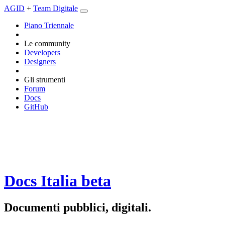
AGID
+
Team Digitale
Piano Triennale
Le community
Developers
Designers
Gli strumenti
Forum
Docs
GitHub
Docs Italia
beta
Documenti pubblici, digitali.