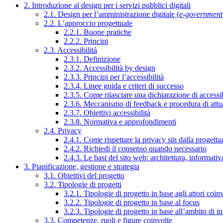
2. Introduzione al design per i servizi pubblici digitali
2.1. Design per l’amministrazione digitale (
e-government
2.2. L’approccio progettuale
2.2.1. Buone pratiche
2.2.2. Principi
2.3. Accessibilità
2.3.1. Definizione
2.3.2. Accessibilità by design
2.3.3. Principi per l’accessibilità
2.3.4. Linee guida e criteri di successo
2.3.5. Come rilasciare una dichiarazione di accessib
2.3.6. Meccanismo di feedback e procedura di attu
2.3.7. Obiettivi accessibilità
2.3.8. Normativa e approfondimenti
2.4. Privacy
2.4.1. Come rispettare la privacy sin dalla progettaz
2.4.2. Richiedi il consenso quando necessario
2.4.3. Le basi del sito web: architettura, informati
3. Pianificazione, gestione e strategia
3.1. Obiettivi del progetto
3.2. Tipologie di progetti
3.2.1. Tipologie di progetto in base agli attori coinv
3.2.2. Tipologie di progetto in base al focus
3.2.3. Tipologie di progetto in base all’ambito di i
3.3. Competenze, ruoli e figure coinvolte