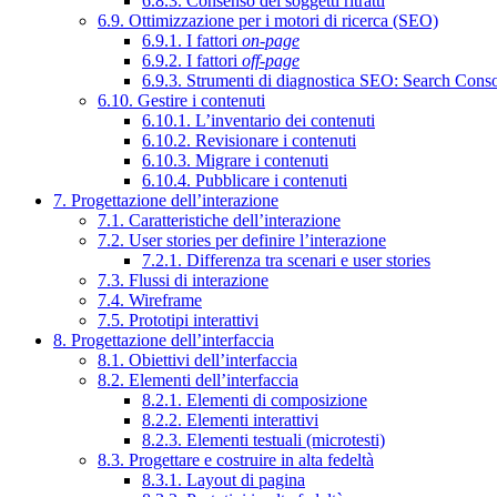
6.8.3. Consenso dei soggetti ritratti
6.9. Ottimizzazione per i motori di ricerca (SEO)
6.9.1. I fattori
on-page
6.9.2. I fattori
off-page
6.9.3. Strumenti di diagnostica SEO: Search Cons
6.10. Gestire i contenuti
6.10.1. L’inventario dei contenuti
6.10.2. Revisionare i contenuti
6.10.3. Migrare i contenuti
6.10.4. Pubblicare i contenuti
7. Progettazione dell’interazione
7.1. Caratteristiche dell’interazione
7.2. User stories per definire l’interazione
7.2.1. Differenza tra scenari e user stories
7.3. Flussi di interazione
7.4. Wireframe
7.5. Prototipi interattivi
8. Progettazione dell’interfaccia
8.1. Obiettivi dell’interfaccia
8.2. Elementi dell’interfaccia
8.2.1. Elementi di composizione
8.2.2. Elementi interattivi
8.2.3. Elementi testuali (microtesti)
8.3. Progettare e costruire in alta fedeltà
8.3.1. Layout di pagina