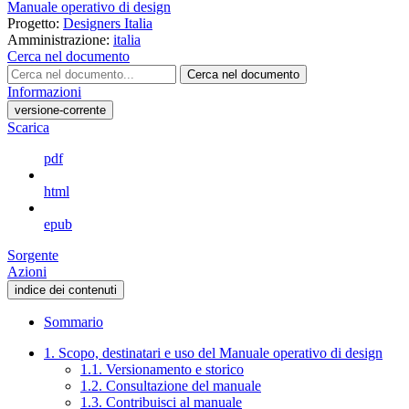
Manuale operativo di design
Progetto:
Designers Italia
Amministrazione:
italia
Cerca nel documento
Cerca nel documento
Informazioni
versione-corrente
Scarica
pdf
html
epub
Sorgente
Azioni
indice dei contenuti
Sommario
1. Scopo, destinatari e uso del Manuale operativo di design
1.1. Versionamento e storico
1.2. Consultazione del manuale
1.3. Contribuisci al manuale