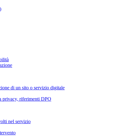
)
ilità
azione
ione di un sito o servizio digitale
va privacy, riferimenti DPO
olti nel servizio
ntervento