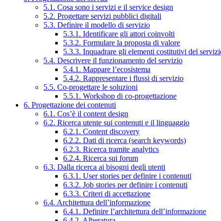
5.1. Cosa sono i servizi e il service design
5.2. Progettare servizi pubblici digitali
5.3. Definire il modello di servizio
5.3.1. Identificare gli attori coinvolti
5.3.2. Formulare la proposta di valore
5.3.3. Inquadrare gli elementi costitutivi del serviz
5.4. Descrivere il funzionamento del servizio
5.4.1. Mappare l’ecosistema
5.4.2. Rappresentare i flussi di servizio
5.5. Co-progettare le soluzioni
5.5.1. Workshop di co-progettazione
6. Progettazione dei contenuti
6.1. Cos’è il content design
6.2. Ricerca utente sui contenuti e il linguaggio
6.2.1. Content discovery
6.2.2. Dati di ricerca (search keywords)
6.2.3. Ricerca tramite analytics
6.2.4. Ricerca sui forum
6.3. Dalla ricerca ai bisogni degli utenti
6.3.1. User stories per definire i contenuti
6.3.2. Job stories per definire i contenuti
6.3.3. Criteri di accettazione
6.4. Architettura dell’informazione
6.4.1. Definire l’architettura dell’informazione
6.4.2. Alberatura