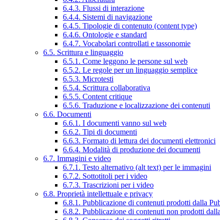
6.4.3. Flussi di interazione
6.4.4. Sistemi di navigazione
6.4.5. Tipologie di contenuto (content type)
6.4.6. Ontologie e standard
6.4.7. Vocabolari controllati e tassonomie
6.5. Scrittura e linguaggio
6.5.1. Come leggono le persone sul web
6.5.2. Le regole per un linguaggio semplice
6.5.3. Microtesti
6.5.4. Scrittura collaborativa
6.5.5. Content critique
6.5.6. Traduzione e localizzazione dei contenuti
6.6. Documenti
6.6.1. I documenti vanno sul web
6.6.2. Tipi di documenti
6.6.3. Formato di lettura dei documenti elettronici
6.6.4. Modalità di produzione dei documenti
6.7. Immagini e video
6.7.1. Testo alternativo (alt text) per le immagini
6.7.2. Sottotitoli per i video
6.7.3. Trascrizioni per i video
6.8. Proprietà intellettuale e privacy
6.8.1. Pubblicazione di contenuti prodotti dalla P
6.8.2. Pubblicazione di contenuti non prodotti dal