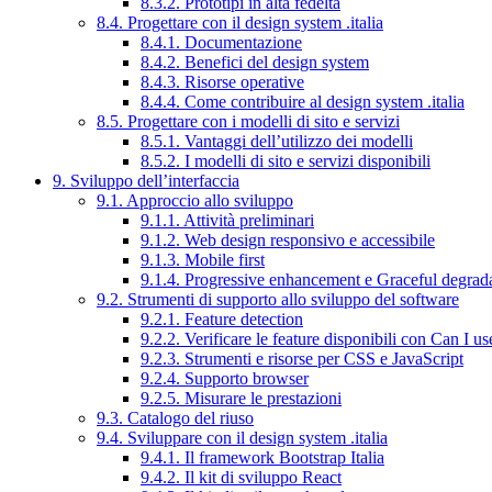
8.3.2. Prototipi in alta fedeltà
8.4. Progettare con il design system .italia
8.4.1. Documentazione
8.4.2. Benefici del design system
8.4.3. Risorse operative
8.4.4. Come contribuire al design system .italia
8.5. Progettare con i modelli di sito e servizi
8.5.1. Vantaggi dell’utilizzo dei modelli
8.5.2. I modelli di sito e servizi disponibili
9. Sviluppo dell’interfaccia
9.1. Approccio allo sviluppo
9.1.1. Attività preliminari
9.1.2. Web design responsivo e accessibile
9.1.3. Mobile first
9.1.4. Progressive enhancement e Graceful degrad
9.2. Strumenti di supporto allo sviluppo del software
9.2.1. Feature detection
9.2.2. Verificare le feature disponibili con Can I us
9.2.3. Strumenti e risorse per CSS e JavaScript
9.2.4. Supporto browser
9.2.5. Misurare le prestazioni
9.3. Catalogo del riuso
9.4. Sviluppare con il design system .italia
9.4.1. Il framework Bootstrap Italia
9.4.2. Il kit di sviluppo React