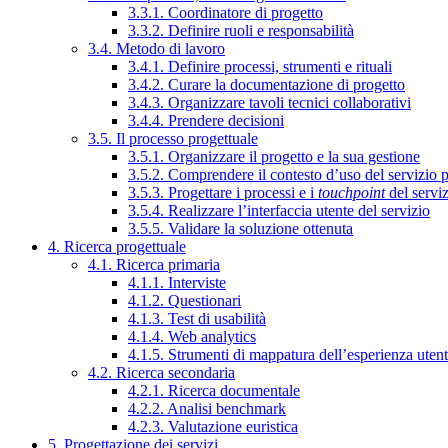
3.3.1. Coordinatore di progetto
3.3.2. Definire ruoli e responsabilità
3.4. Metodo di lavoro
3.4.1. Definire processi, strumenti e rituali
3.4.2. Curare la documentazione di progetto
3.4.3. Organizzare tavoli tecnici collaborativi
3.4.4. Prendere decisioni
3.5. Il processo progettuale
3.5.1. Organizzare il progetto e la sua gestione
3.5.2. Comprendere il contesto d’uso del servizio 
3.5.3. Progettare i processi e i
touchpoint
del servi
3.5.4. Realizzare l’interfaccia utente del servizio
3.5.5. Validare la soluzione ottenuta
4. Ricerca progettuale
4.1. Ricerca primaria
4.1.1. Interviste
4.1.2. Questionari
4.1.3. Test di usabilità
4.1.4. Web analytics
4.1.5. Strumenti di mappatura dell’esperienza uten
4.2. Ricerca secondaria
4.2.1. Ricerca documentale
4.2.2. Analisi benchmark
4.2.3. Valutazione euristica
5. Progettazione dei servizi