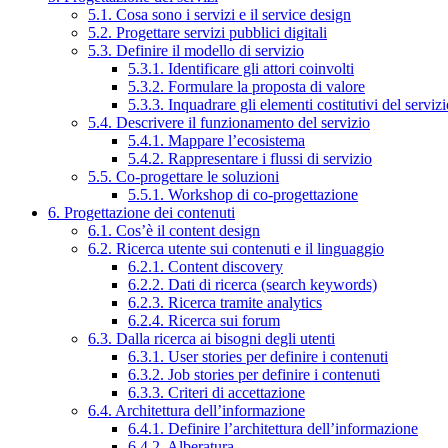
5.1. Cosa sono i servizi e il service design
5.2. Progettare servizi pubblici digitali
5.3. Definire il modello di servizio
5.3.1. Identificare gli attori coinvolti
5.3.2. Formulare la proposta di valore
5.3.3. Inquadrare gli elementi costitutivi del serviz
5.4. Descrivere il funzionamento del servizio
5.4.1. Mappare l’ecosistema
5.4.2. Rappresentare i flussi di servizio
5.5. Co-progettare le soluzioni
5.5.1. Workshop di co-progettazione
6. Progettazione dei contenuti
6.1. Cos’è il content design
6.2. Ricerca utente sui contenuti e il linguaggio
6.2.1. Content discovery
6.2.2. Dati di ricerca (search keywords)
6.2.3. Ricerca tramite analytics
6.2.4. Ricerca sui forum
6.3. Dalla ricerca ai bisogni degli utenti
6.3.1. User stories per definire i contenuti
6.3.2. Job stories per definire i contenuti
6.3.3. Criteri di accettazione
6.4. Architettura dell’informazione
6.4.1. Definire l’architettura dell’informazione
6.4.2. Alberatura