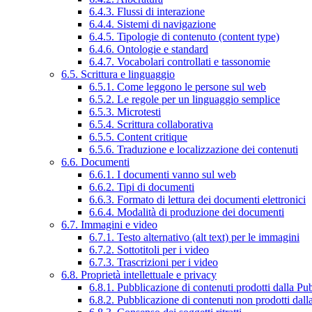
6.4.3. Flussi di interazione
6.4.4. Sistemi di navigazione
6.4.5. Tipologie di contenuto (content type)
6.4.6. Ontologie e standard
6.4.7. Vocabolari controllati e tassonomie
6.5. Scrittura e linguaggio
6.5.1. Come leggono le persone sul web
6.5.2. Le regole per un linguaggio semplice
6.5.3. Microtesti
6.5.4. Scrittura collaborativa
6.5.5. Content critique
6.5.6. Traduzione e localizzazione dei contenuti
6.6. Documenti
6.6.1. I documenti vanno sul web
6.6.2. Tipi di documenti
6.6.3. Formato di lettura dei documenti elettronici
6.6.4. Modalità di produzione dei documenti
6.7. Immagini e video
6.7.1. Testo alternativo (alt text) per le immagini
6.7.2. Sottotitoli per i video
6.7.3. Trascrizioni per i video
6.8. Proprietà intellettuale e privacy
6.8.1. Pubblicazione di contenuti prodotti dalla P
6.8.2. Pubblicazione di contenuti non prodotti dal