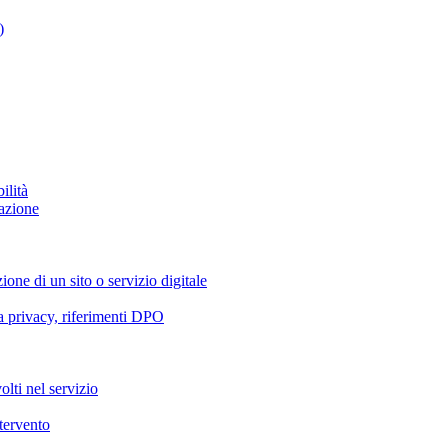
)
ilità
azione
ione di un sito o servizio digitale
va privacy, riferimenti DPO
olti nel servizio
ntervento