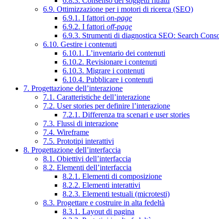
6.8.3. Consenso dei soggetti ritratti
6.9. Ottimizzazione per i motori di ricerca (SEO)
6.9.1. I fattori
on-page
6.9.2. I fattori
off-page
6.9.3. Strumenti di diagnostica SEO: Search Cons
6.10. Gestire i contenuti
6.10.1. L’inventario dei contenuti
6.10.2. Revisionare i contenuti
6.10.3. Migrare i contenuti
6.10.4. Pubblicare i contenuti
7. Progettazione dell’interazione
7.1. Caratteristiche dell’interazione
7.2. User stories per definire l’interazione
7.2.1. Differenza tra scenari e user stories
7.3. Flussi di interazione
7.4. Wireframe
7.5. Prototipi interattivi
8. Progettazione dell’interfaccia
8.1. Obiettivi dell’interfaccia
8.2. Elementi dell’interfaccia
8.2.1. Elementi di composizione
8.2.2. Elementi interattivi
8.2.3. Elementi testuali (microtesti)
8.3. Progettare e costruire in alta fedeltà
8.3.1. Layout di pagina