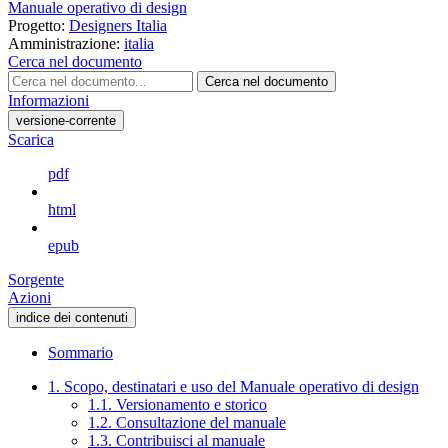
Manuale operativo di design
Progetto:
Designers Italia
Amministrazione:
italia
Cerca nel documento
Cerca nel documento
Informazioni
versione-corrente
Scarica
pdf
html
epub
Sorgente
Azioni
indice dei contenuti
Sommario
1. Scopo, destinatari e uso del Manuale operativo di design
1.1. Versionamento e storico
1.2. Consultazione del manuale
1.3. Contribuisci al manuale