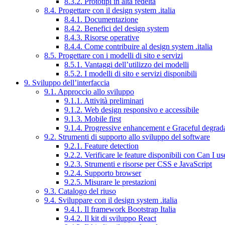
8.3.2. Prototipi in alta fedeltà
8.4. Progettare con il design system .italia
8.4.1. Documentazione
8.4.2. Benefici del design system
8.4.3. Risorse operative
8.4.4. Come contribuire al design system .italia
8.5. Progettare con i modelli di sito e servizi
8.5.1. Vantaggi dell’utilizzo dei modelli
8.5.2. I modelli di sito e servizi disponibili
9. Sviluppo dell’interfaccia
9.1. Approccio allo sviluppo
9.1.1. Attività preliminari
9.1.2. Web design responsivo e accessibile
9.1.3. Mobile first
9.1.4. Progressive enhancement e Graceful degrad
9.2. Strumenti di supporto allo sviluppo del software
9.2.1. Feature detection
9.2.2. Verificare le feature disponibili con Can I us
9.2.3. Strumenti e risorse per CSS e JavaScript
9.2.4. Supporto browser
9.2.5. Misurare le prestazioni
9.3. Catalogo del riuso
9.4. Sviluppare con il design system .italia
9.4.1. Il framework Bootstrap Italia
9.4.2. Il kit di sviluppo React