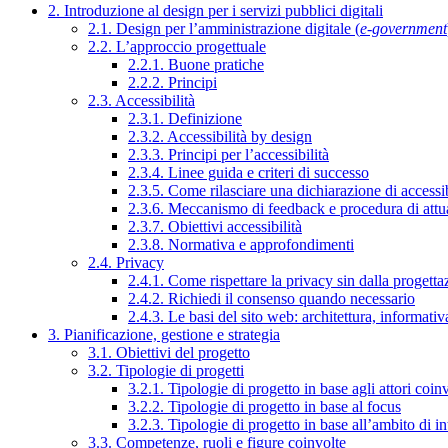
2. Introduzione al design per i servizi pubblici digitali
2.1. Design per l’amministrazione digitale (
e-government
2.2. L’approccio progettuale
2.2.1. Buone pratiche
2.2.2. Principi
2.3. Accessibilità
2.3.1. Definizione
2.3.2. Accessibilità by design
2.3.3. Principi per l’accessibilità
2.3.4. Linee guida e criteri di successo
2.3.5. Come rilasciare una dichiarazione di accessib
2.3.6. Meccanismo di feedback e procedura di attu
2.3.7. Obiettivi accessibilità
2.3.8. Normativa e approfondimenti
2.4. Privacy
2.4.1. Come rispettare la privacy sin dalla progettaz
2.4.2. Richiedi il consenso quando necessario
2.4.3. Le basi del sito web: architettura, informati
3. Pianificazione, gestione e strategia
3.1. Obiettivi del progetto
3.2. Tipologie di progetti
3.2.1. Tipologie di progetto in base agli attori coinv
3.2.2. Tipologie di progetto in base al focus
3.2.3. Tipologie di progetto in base all’ambito di i
3.3. Competenze, ruoli e figure coinvolte