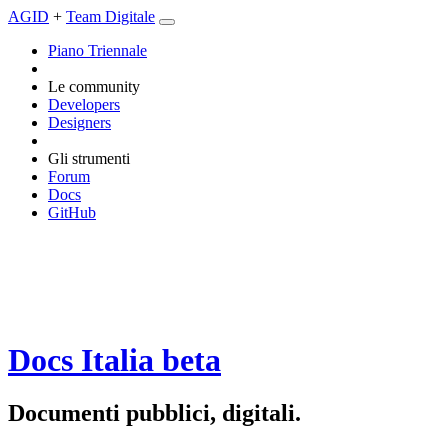
AGID
+
Team Digitale
Piano Triennale
Le community
Developers
Designers
Gli strumenti
Forum
Docs
GitHub
Docs Italia
beta
Documenti pubblici, digitali.