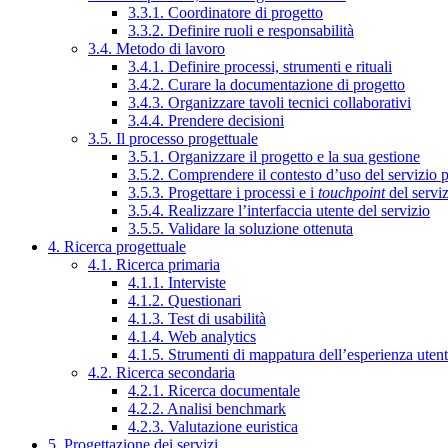
3.3.1. Coordinatore di progetto
3.3.2. Definire ruoli e responsabilità
3.4. Metodo di lavoro
3.4.1. Definire processi, strumenti e rituali
3.4.2. Curare la documentazione di progetto
3.4.3. Organizzare tavoli tecnici collaborativi
3.4.4. Prendere decisioni
3.5. Il processo progettuale
3.5.1. Organizzare il progetto e la sua gestione
3.5.2. Comprendere il contesto d’uso del servizio 
3.5.3. Progettare i processi e i
touchpoint
del servi
3.5.4. Realizzare l’interfaccia utente del servizio
3.5.5. Validare la soluzione ottenuta
4. Ricerca progettuale
4.1. Ricerca primaria
4.1.1. Interviste
4.1.2. Questionari
4.1.3. Test di usabilità
4.1.4. Web analytics
4.1.5. Strumenti di mappatura dell’esperienza uten
4.2. Ricerca secondaria
4.2.1. Ricerca documentale
4.2.2. Analisi benchmark
4.2.3. Valutazione euristica
5. Progettazione dei servizi