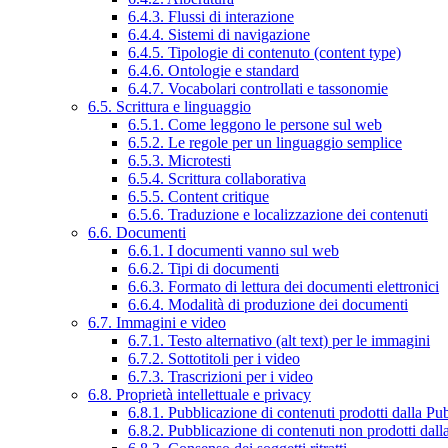
6.4.3. Flussi di interazione
6.4.4. Sistemi di navigazione
6.4.5. Tipologie di contenuto (content type)
6.4.6. Ontologie e standard
6.4.7. Vocabolari controllati e tassonomie
6.5. Scrittura e linguaggio
6.5.1. Come leggono le persone sul web
6.5.2. Le regole per un linguaggio semplice
6.5.3. Microtesti
6.5.4. Scrittura collaborativa
6.5.5. Content critique
6.5.6. Traduzione e localizzazione dei contenuti
6.6. Documenti
6.6.1. I documenti vanno sul web
6.6.2. Tipi di documenti
6.6.3. Formato di lettura dei documenti elettronici
6.6.4. Modalità di produzione dei documenti
6.7. Immagini e video
6.7.1. Testo alternativo (alt text) per le immagini
6.7.2. Sottotitoli per i video
6.7.3. Trascrizioni per i video
6.8. Proprietà intellettuale e privacy
6.8.1. Pubblicazione di contenuti prodotti dalla P
6.8.2. Pubblicazione di contenuti non prodotti dal