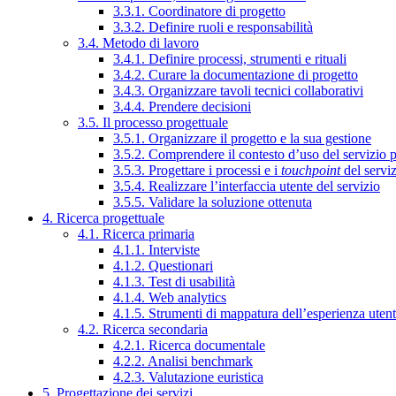
3.3.1. Coordinatore di progetto
3.3.2. Definire ruoli e responsabilità
3.4. Metodo di lavoro
3.4.1. Definire processi, strumenti e rituali
3.4.2. Curare la documentazione di progetto
3.4.3. Organizzare tavoli tecnici collaborativi
3.4.4. Prendere decisioni
3.5. Il processo progettuale
3.5.1. Organizzare il progetto e la sua gestione
3.5.2. Comprendere il contesto d’uso del servizio 
3.5.3. Progettare i processi e i
touchpoint
del servi
3.5.4. Realizzare l’interfaccia utente del servizio
3.5.5. Validare la soluzione ottenuta
4. Ricerca progettuale
4.1. Ricerca primaria
4.1.1. Interviste
4.1.2. Questionari
4.1.3. Test di usabilità
4.1.4. Web analytics
4.1.5. Strumenti di mappatura dell’esperienza uten
4.2. Ricerca secondaria
4.2.1. Ricerca documentale
4.2.2. Analisi benchmark
4.2.3. Valutazione euristica
5. Progettazione dei servizi