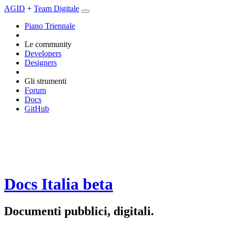
AGID
+
Team Digitale
Piano Triennale
Le community
Developers
Designers
Gli strumenti
Forum
Docs
GitHub
Docs Italia
beta
Documenti pubblici, digitali.