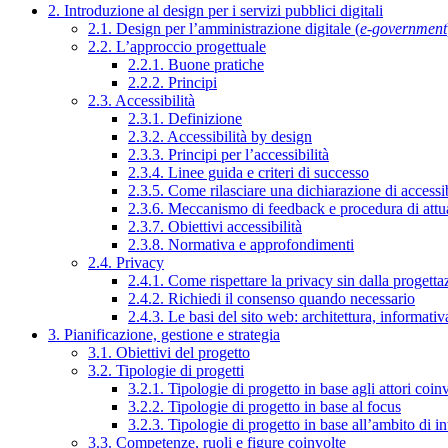
2. Introduzione al design per i servizi pubblici digitali
2.1. Design per l’amministrazione digitale (
e-government
2.2. L’approccio progettuale
2.2.1. Buone pratiche
2.2.2. Principi
2.3. Accessibilità
2.3.1. Definizione
2.3.2. Accessibilità by design
2.3.3. Principi per l’accessibilità
2.3.4. Linee guida e criteri di successo
2.3.5. Come rilasciare una dichiarazione di accessib
2.3.6. Meccanismo di feedback e procedura di attu
2.3.7. Obiettivi accessibilità
2.3.8. Normativa e approfondimenti
2.4. Privacy
2.4.1. Come rispettare la privacy sin dalla progettaz
2.4.2. Richiedi il consenso quando necessario
2.4.3. Le basi del sito web: architettura, informati
3. Pianificazione, gestione e strategia
3.1. Obiettivi del progetto
3.2. Tipologie di progetti
3.2.1. Tipologie di progetto in base agli attori coinv
3.2.2. Tipologie di progetto in base al focus
3.2.3. Tipologie di progetto in base all’ambito di i
3.3. Competenze, ruoli e figure coinvolte