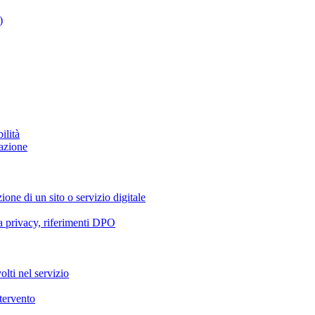
)
ilità
azione
ione di un sito o servizio digitale
va privacy, riferimenti DPO
olti nel servizio
ntervento