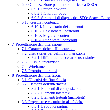
6.8.3. Consenso dei soggetti ritratti
6.9. Ottimizzazione per i motori di ricerca (SEO)
6.9.1. I fattori
on-page
6.9.2. I fattori
off-page
6.9.3. Strumenti di diagnostica SEO: Search Cons
6.10. Gestire i contenuti
6.10.1. L’inventario dei contenuti
6.10.2. Revisionare i contenuti
6.10.3. Migrare i contenuti
6.10.4. Pubblicare i contenuti
7. Progettazione dell’interazione
7.1. Caratteristiche dell’interazione
7.2. User stories per definire l’interazione
7.2.1. Differenza tra scenari e user stories
7.3. Flussi di interazione
7.4. Wireframe
7.5. Prototipi interattivi
8. Progettazione dell’interfaccia
8.1. Obiettivi dell’interfaccia
8.2. Elementi dell’interfaccia
8.2.1. Elementi di composizione
8.2.2. Elementi interattivi
8.2.3. Elementi testuali (microtesti)
8.3. Progettare e costruire in alta fedeltà
8.3.1. Layout di pagina