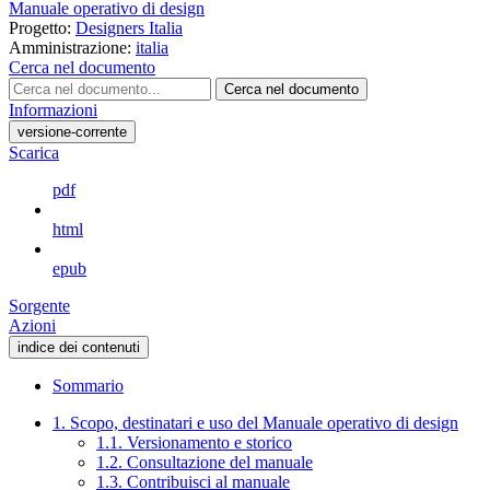
Manuale operativo di design
Progetto:
Designers Italia
Amministrazione:
italia
Cerca nel documento
Cerca nel documento
Informazioni
versione-corrente
Scarica
pdf
html
epub
Sorgente
Azioni
indice dei contenuti
Sommario
1. Scopo, destinatari e uso del Manuale operativo di design
1.1. Versionamento e storico
1.2. Consultazione del manuale
1.3. Contribuisci al manuale