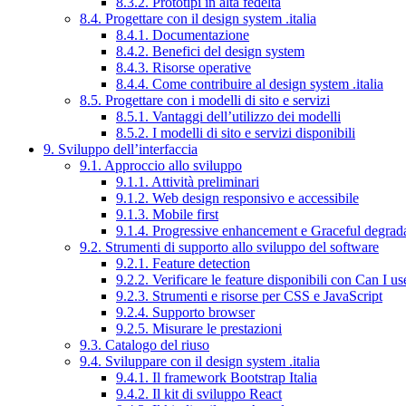
8.3.2. Prototipi in alta fedeltà
8.4. Progettare con il design system .italia
8.4.1. Documentazione
8.4.2. Benefici del design system
8.4.3. Risorse operative
8.4.4. Come contribuire al design system .italia
8.5. Progettare con i modelli di sito e servizi
8.5.1. Vantaggi dell’utilizzo dei modelli
8.5.2. I modelli di sito e servizi disponibili
9. Sviluppo dell’interfaccia
9.1. Approccio allo sviluppo
9.1.1. Attività preliminari
9.1.2. Web design responsivo e accessibile
9.1.3. Mobile first
9.1.4. Progressive enhancement e Graceful degrad
9.2. Strumenti di supporto allo sviluppo del software
9.2.1. Feature detection
9.2.2. Verificare le feature disponibili con Can I us
9.2.3. Strumenti e risorse per CSS e JavaScript
9.2.4. Supporto browser
9.2.5. Misurare le prestazioni
9.3. Catalogo del riuso
9.4. Sviluppare con il design system .italia
9.4.1. Il framework Bootstrap Italia
9.4.2. Il kit di sviluppo React