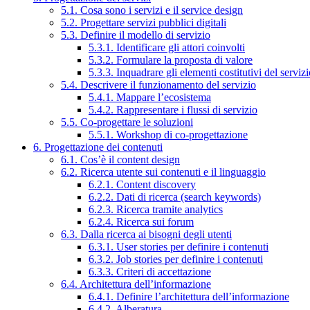
5.1. Cosa sono i servizi e il service design
5.2. Progettare servizi pubblici digitali
5.3. Definire il modello di servizio
5.3.1. Identificare gli attori coinvolti
5.3.2. Formulare la proposta di valore
5.3.3. Inquadrare gli elementi costitutivi del serviz
5.4. Descrivere il funzionamento del servizio
5.4.1. Mappare l’ecosistema
5.4.2. Rappresentare i flussi di servizio
5.5. Co-progettare le soluzioni
5.5.1. Workshop di co-progettazione
6. Progettazione dei contenuti
6.1. Cos’è il content design
6.2. Ricerca utente sui contenuti e il linguaggio
6.2.1. Content discovery
6.2.2. Dati di ricerca (search keywords)
6.2.3. Ricerca tramite analytics
6.2.4. Ricerca sui forum
6.3. Dalla ricerca ai bisogni degli utenti
6.3.1. User stories per definire i contenuti
6.3.2. Job stories per definire i contenuti
6.3.3. Criteri di accettazione
6.4. Architettura dell’informazione
6.4.1. Definire l’architettura dell’informazione
6.4.2. Alberatura