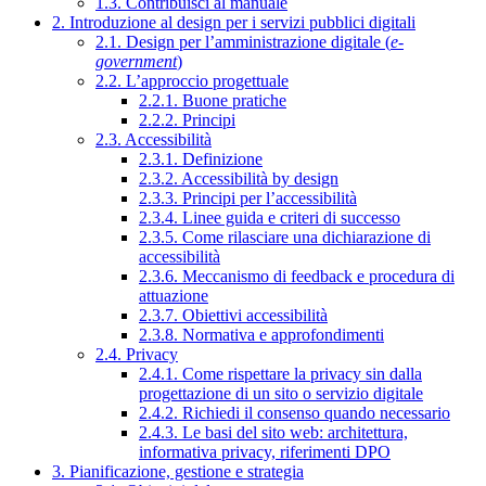
1.3. Contribuisci al manuale
2. Introduzione al design per i servizi pubblici digitali
2.1. Design per l’amministrazione digitale (
e-
government
)
2.2. L’approccio progettuale
2.2.1. Buone pratiche
2.2.2. Principi
2.3. Accessibilità
2.3.1. Definizione
2.3.2. Accessibilità by design
2.3.3. Principi per l’accessibilità
2.3.4. Linee guida e criteri di successo
2.3.5. Come rilasciare una dichiarazione di
accessibilità
2.3.6. Meccanismo di feedback e procedura di
attuazione
2.3.7. Obiettivi accessibilità
2.3.8. Normativa e approfondimenti
2.4. Privacy
2.4.1. Come rispettare la privacy sin dalla
progettazione di un sito o servizio digitale
2.4.2. Richiedi il consenso quando necessario
2.4.3. Le basi del sito web: architettura,
informativa privacy, riferimenti DPO
3. Pianificazione, gestione e strategia