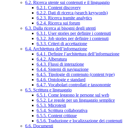
6.2. Ricerca utente sui contenuti e il linguaggio
6.2.1. Content discovery
6.2.2. Dati di ricerca (search keywords)
6.2.3. Ricerca tramite analytics
6.2.4. Ricerca sui forum
6.3. Dalla ricerca ai bisogni degli utenti
6.3.1. User stories per definire i contenuti
6.3.2. Job stories per definire i contenuti
6.3.3. Criteri di accettazione
6.4. Architettura dell’informazione
6.4.1. Definire l’architettura dell’informazione
6.4.2. Alberatura
6.4.3. Flussi di interazione
6.4.4. Sistemi di navigazione
6.4.5. Tipologie di contenuto (content type)
6.4.6. Ontologie e standard
6.4.7. Vocabolari controllati e tassonomie
6.5. Scrittura e linguaggio
6.5.1. Come leggono le persone sul web
6.5.2. Le regole per un linguaggio semplice
6.5.3. Microtesti
6.5.4. Scrittura collaborativa
6.5.5. Content critique
6.5.6. Traduzione e localizzazione dei contenuti
6.6. Documenti