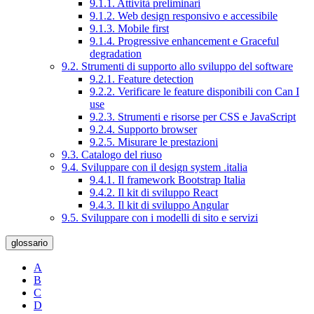
9.1.1. Attività preliminari
9.1.2. Web design responsivo e accessibile
9.1.3. Mobile first
9.1.4. Progressive enhancement e Graceful
degradation
9.2. Strumenti di supporto allo sviluppo del software
9.2.1. Feature detection
9.2.2. Verificare le feature disponibili con Can I
use
9.2.3. Strumenti e risorse per CSS e JavaScript
9.2.4. Supporto browser
9.2.5. Misurare le prestazioni
9.3. Catalogo del riuso
9.4. Sviluppare con il design system .italia
9.4.1. Il framework Bootstrap Italia
9.4.2. Il kit di sviluppo React
9.4.3. Il kit di sviluppo Angular
9.5. Sviluppare con i modelli di sito e servizi
glossario
A
B
C
D