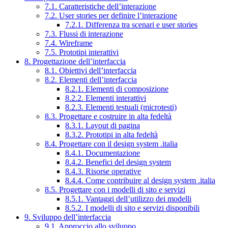
7.1. Caratteristiche dell’interazione
7.2. User stories per definire l’interazione
7.2.1. Differenza tra scenari e user stories
7.3. Flussi di interazione
7.4. Wireframe
7.5. Prototipi interattivi
8. Progettazione dell’interfaccia
8.1. Obiettivi dell’interfaccia
8.2. Elementi dell’interfaccia
8.2.1. Elementi di composizione
8.2.2. Elementi interattivi
8.2.3. Elementi testuali (microtesti)
8.3. Progettare e costruire in alta fedeltà
8.3.1. Layout di pagina
8.3.2. Prototipi in alta fedeltà
8.4. Progettare con il design system .italia
8.4.1. Documentazione
8.4.2. Benefici del design system
8.4.3. Risorse operative
8.4.4. Come contribuire al design system .italia
8.5. Progettare con i modelli di sito e servizi
8.5.1. Vantaggi dell’utilizzo dei modelli
8.5.2. I modelli di sito e servizi disponibili
9. Sviluppo dell’interfaccia
9.1. Approccio allo sviluppo