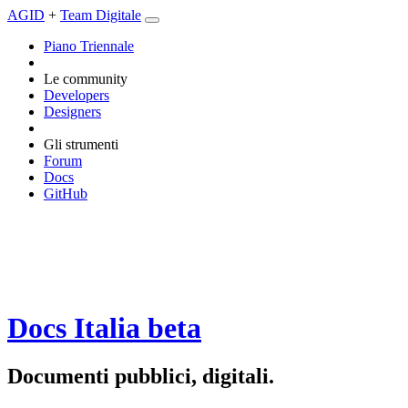
AGID
+
Team Digitale
Piano Triennale
Le community
Developers
Designers
Gli strumenti
Forum
Docs
GitHub
Docs Italia
beta
Documenti pubblici, digitali.