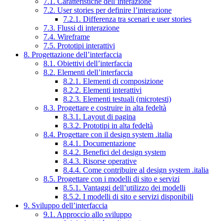
7.1. Caratteristiche dell’interazione
7.2. User stories per definire l’interazione
7.2.1. Differenza tra scenari e user stories
7.3. Flussi di interazione
7.4. Wireframe
7.5. Prototipi interattivi
8. Progettazione dell’interfaccia
8.1. Obiettivi dell’interfaccia
8.2. Elementi dell’interfaccia
8.2.1. Elementi di composizione
8.2.2. Elementi interattivi
8.2.3. Elementi testuali (microtesti)
8.3. Progettare e costruire in alta fedeltà
8.3.1. Layout di pagina
8.3.2. Prototipi in alta fedeltà
8.4. Progettare con il design system .italia
8.4.1. Documentazione
8.4.2. Benefici del design system
8.4.3. Risorse operative
8.4.4. Come contribuire al design system .italia
8.5. Progettare con i modelli di sito e servizi
8.5.1. Vantaggi dell’utilizzo dei modelli
8.5.2. I modelli di sito e servizi disponibili
9. Sviluppo dell’interfaccia
9.1. Approccio allo sviluppo