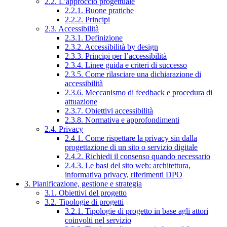
2.2. L’approccio progettuale
2.2.1. Buone pratiche
2.2.2. Principi
2.3. Accessibilità
2.3.1. Definizione
2.3.2. Accessibilità by design
2.3.3. Principi per l’accessibilità
2.3.4. Linee guida e criteri di successo
2.3.5. Come rilasciare una dichiarazione di
accessibilità
2.3.6. Meccanismo di feedback e procedura di
attuazione
2.3.7. Obiettivi accessibilità
2.3.8. Normativa e approfondimenti
2.4. Privacy
2.4.1. Come rispettare la privacy sin dalla
progettazione di un sito o servizio digitale
2.4.2. Richiedi il consenso quando necessario
2.4.3. Le basi del sito web: architettura,
informativa privacy, riferimenti DPO
3. Pianificazione, gestione e strategia
3.1. Obiettivi del progetto
3.2. Tipologie di progetti
3.2.1. Tipologie di progetto in base agli attori
coinvolti nel servizio