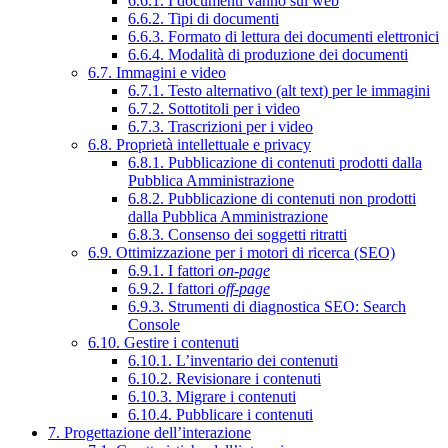
6.6.1. I documenti vanno sul web
6.6.2. Tipi di documenti
6.6.3. Formato di lettura dei documenti elettronici
6.6.4. Modalità di produzione dei documenti
6.7. Immagini e video
6.7.1. Testo alternativo (alt text) per le immagini
6.7.2. Sottotitoli per i video
6.7.3. Trascrizioni per i video
6.8. Proprietà intellettuale e privacy
6.8.1. Pubblicazione di contenuti prodotti dalla
Pubblica Amministrazione
6.8.2. Pubblicazione di contenuti non prodotti
dalla Pubblica Amministrazione
6.8.3. Consenso dei soggetti ritratti
6.9. Ottimizzazione per i motori di ricerca (SEO)
6.9.1. I fattori
on-page
6.9.2. I fattori
off-page
6.9.3. Strumenti di diagnostica SEO: Search
Console
6.10. Gestire i contenuti
6.10.1. L’inventario dei contenuti
6.10.2. Revisionare i contenuti
6.10.3. Migrare i contenuti
6.10.4. Pubblicare i contenuti
7. Progettazione dell’interazione