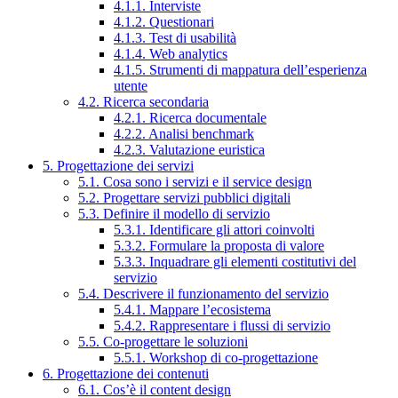
4.1.1. Interviste
4.1.2. Questionari
4.1.3. Test di usabilità
4.1.4. Web analytics
4.1.5. Strumenti di mappatura dell’esperienza
utente
4.2. Ricerca secondaria
4.2.1. Ricerca documentale
4.2.2. Analisi benchmark
4.2.3. Valutazione euristica
5. Progettazione dei servizi
5.1. Cosa sono i servizi e il service design
5.2. Progettare servizi pubblici digitali
5.3. Definire il modello di servizio
5.3.1. Identificare gli attori coinvolti
5.3.2. Formulare la proposta di valore
5.3.3. Inquadrare gli elementi costitutivi del
servizio
5.4. Descrivere il funzionamento del servizio
5.4.1. Mappare l’ecosistema
5.4.2. Rappresentare i flussi di servizio
5.5. Co-progettare le soluzioni
5.5.1. Workshop di co-progettazione
6. Progettazione dei contenuti
6.1. Cos’è il content design