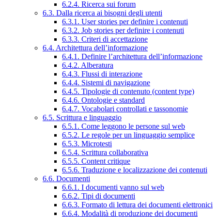
6.2.4. Ricerca sui forum
6.3. Dalla ricerca ai bisogni degli utenti
6.3.1. User stories per definire i contenuti
6.3.2. Job stories per definire i contenuti
6.3.3. Criteri di accettazione
6.4. Architettura dell’informazione
6.4.1. Definire l’architettura dell’informazione
6.4.2. Alberatura
6.4.3. Flussi di interazione
6.4.4. Sistemi di navigazione
6.4.5. Tipologie di contenuto (content type)
6.4.6. Ontologie e standard
6.4.7. Vocabolari controllati e tassonomie
6.5. Scrittura e linguaggio
6.5.1. Come leggono le persone sul web
6.5.2. Le regole per un linguaggio semplice
6.5.3. Microtesti
6.5.4. Scrittura collaborativa
6.5.5. Content critique
6.5.6. Traduzione e localizzazione dei contenuti
6.6. Documenti
6.6.1. I documenti vanno sul web
6.6.2. Tipi di documenti
6.6.3. Formato di lettura dei documenti elettronici
6.6.4. Modalità di produzione dei documenti