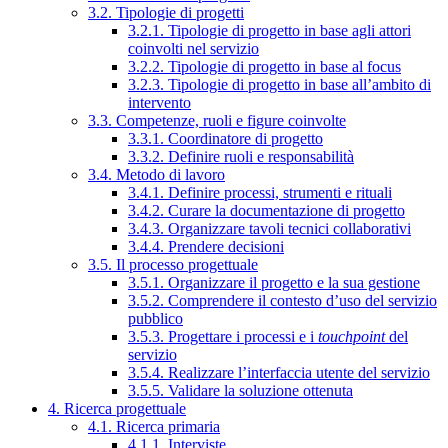
3.2. Tipologie di progetti
3.2.1. Tipologie di progetto in base agli attori
coinvolti nel servizio
3.2.2. Tipologie di progetto in base al focus
3.2.3. Tipologie di progetto in base all’ambito di
intervento
3.3. Competenze, ruoli e figure coinvolte
3.3.1. Coordinatore di progetto
3.3.2. Definire ruoli e responsabilità
3.4. Metodo di lavoro
3.4.1. Definire processi, strumenti e rituali
3.4.2. Curare la documentazione di progetto
3.4.3. Organizzare tavoli tecnici collaborativi
3.4.4. Prendere decisioni
3.5. Il processo progettuale
3.5.1. Organizzare il progetto e la sua gestione
3.5.2. Comprendere il contesto d’uso del servizio
pubblico
3.5.3. Progettare i processi e i
touchpoint
del
servizio
3.5.4. Realizzare l’interfaccia utente del servizio
3.5.5. Validare la soluzione ottenuta
4. Ricerca progettuale
4.1. Ricerca primaria
4.1.1. Interviste