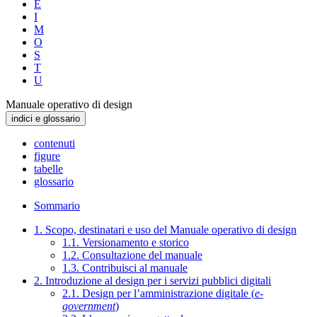
E
I
M
O
S
T
U
Manuale operativo di design
indici e glossario
contenuti
figure
tabelle
glossario
Sommario
1. Scopo, destinatari e uso del Manuale operativo di design
1.1. Versionamento e storico
1.2. Consultazione del manuale
1.3. Contribuisci al manuale
2. Introduzione al design per i servizi pubblici digitali
2.1. Design per l’amministrazione digitale (
e-
government
)