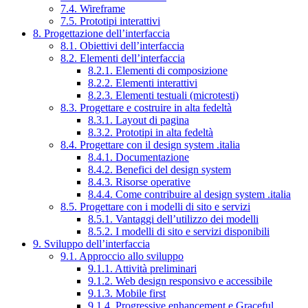
7.4. Wireframe
7.5. Prototipi interattivi
8. Progettazione dell’interfaccia
8.1. Obiettivi dell’interfaccia
8.2. Elementi dell’interfaccia
8.2.1. Elementi di composizione
8.2.2. Elementi interattivi
8.2.3. Elementi testuali (microtesti)
8.3. Progettare e costruire in alta fedeltà
8.3.1. Layout di pagina
8.3.2. Prototipi in alta fedeltà
8.4. Progettare con il design system .italia
8.4.1. Documentazione
8.4.2. Benefici del design system
8.4.3. Risorse operative
8.4.4. Come contribuire al design system .italia
8.5. Progettare con i modelli di sito e servizi
8.5.1. Vantaggi dell’utilizzo dei modelli
8.5.2. I modelli di sito e servizi disponibili
9. Sviluppo dell’interfaccia
9.1. Approccio allo sviluppo
9.1.1. Attività preliminari
9.1.2. Web design responsivo e accessibile
9.1.3. Mobile first
9.1.4. Progressive enhancement e Graceful