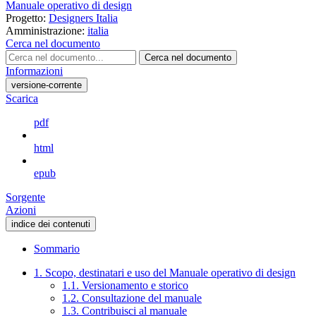
Manuale operativo di design
Progetto:
Designers Italia
Amministrazione:
italia
Cerca nel documento
Cerca nel documento
Informazioni
versione-corrente
Scarica
pdf
html
epub
Sorgente
Azioni
indice dei contenuti
Sommario
1. Scopo, destinatari e uso del Manuale operativo di design
1.1. Versionamento e storico
1.2. Consultazione del manuale
1.3. Contribuisci al manuale