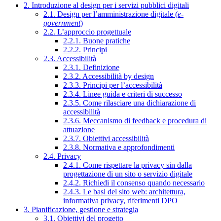
2. Introduzione al design per i servizi pubblici digitali
2.1. Design per l’amministrazione digitale (
e-
government
)
2.2. L’approccio progettuale
2.2.1. Buone pratiche
2.2.2. Principi
2.3. Accessibilità
2.3.1. Definizione
2.3.2. Accessibilità by design
2.3.3. Principi per l’accessibilità
2.3.4. Linee guida e criteri di successo
2.3.5. Come rilasciare una dichiarazione di
accessibilità
2.3.6. Meccanismo di feedback e procedura di
attuazione
2.3.7. Obiettivi accessibilità
2.3.8. Normativa e approfondimenti
2.4. Privacy
2.4.1. Come rispettare la privacy sin dalla
progettazione di un sito o servizio digitale
2.4.2. Richiedi il consenso quando necessario
2.4.3. Le basi del sito web: architettura,
informativa privacy, riferimenti DPO
3. Pianificazione, gestione e strategia
3.1. Obiettivi del progetto