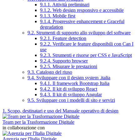
9.1.1. Attività preliminari
9.1.2. Web design responsivo e accessibile
9.1.3. Mobile first
9.1.4. Progressive enhancement e Graceful
degradation
9.2. Strumenti di supporto allo sviluppo del software
9.2.1. Feature detection
9.2.2. Verificare le feature disponibili con Can I
use
9.2.3. Strumenti e risorse per CSS e JavaScript
9.2.4. Supporto browser
9.2.5. Misurare le prestazioni
9.3. Catalogo del riuso
9.4. Sviluppare con il design system .italia
9.4.1. Il framework Bootstrap Italia
9.4.2. Il kit di sviluppo React
9.4.3. Il kit di sviluppo Angular
9.5. Sviluppare con i modelli di sito e servizi
1. Scopo, destinatari e uso del Manuale operativo di design
Team per la Trasformazione Digitale
in collaborazione con
Agenzia per l'Italia Digitale