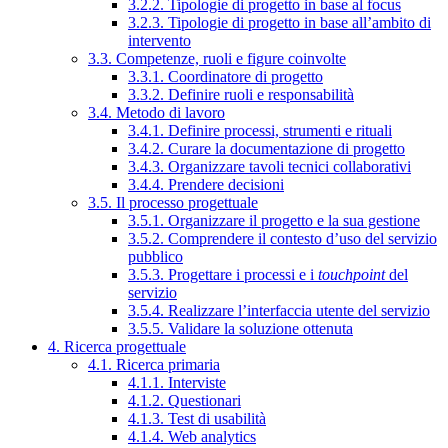
3.2.2. Tipologie di progetto in base al focus
3.2.3. Tipologie di progetto in base all’ambito di
intervento
3.3. Competenze, ruoli e figure coinvolte
3.3.1. Coordinatore di progetto
3.3.2. Definire ruoli e responsabilità
3.4. Metodo di lavoro
3.4.1. Definire processi, strumenti e rituali
3.4.2. Curare la documentazione di progetto
3.4.3. Organizzare tavoli tecnici collaborativi
3.4.4. Prendere decisioni
3.5. Il processo progettuale
3.5.1. Organizzare il progetto e la sua gestione
3.5.2. Comprendere il contesto d’uso del servizio
pubblico
3.5.3. Progettare i processi e i
touchpoint
del
servizio
3.5.4. Realizzare l’interfaccia utente del servizio
3.5.5. Validare la soluzione ottenuta
4. Ricerca progettuale
4.1. Ricerca primaria
4.1.1. Interviste
4.1.2. Questionari
4.1.3. Test di usabilità
4.1.4. Web analytics