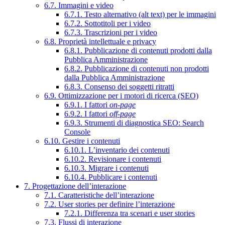
6.7. Immagini e video
6.7.1. Testo alternativo (alt text) per le immagini
6.7.2. Sottotitoli per i video
6.7.3. Trascrizioni per i video
6.8. Proprietà intellettuale e privacy
6.8.1. Pubblicazione di contenuti prodotti dalla
Pubblica Amministrazione
6.8.2. Pubblicazione di contenuti non prodotti
dalla Pubblica Amministrazione
6.8.3. Consenso dei soggetti ritratti
6.9. Ottimizzazione per i motori di ricerca (SEO)
6.9.1. I fattori
on-page
6.9.2. I fattori
off-page
6.9.3. Strumenti di diagnostica SEO: Search
Console
6.10. Gestire i contenuti
6.10.1. L’inventario dei contenuti
6.10.2. Revisionare i contenuti
6.10.3. Migrare i contenuti
6.10.4. Pubblicare i contenuti
7. Progettazione dell’interazione
7.1. Caratteristiche dell’interazione
7.2. User stories per definire l’interazione
7.2.1. Differenza tra scenari e user stories
7.3. Flussi di interazione