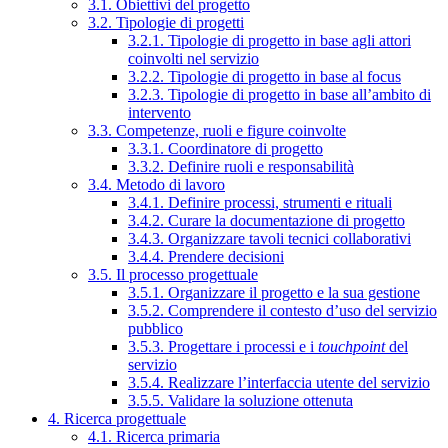
3.1. Obiettivi del progetto
3.2. Tipologie di progetti
3.2.1. Tipologie di progetto in base agli attori
coinvolti nel servizio
3.2.2. Tipologie di progetto in base al focus
3.2.3. Tipologie di progetto in base all’ambito di
intervento
3.3. Competenze, ruoli e figure coinvolte
3.3.1. Coordinatore di progetto
3.3.2. Definire ruoli e responsabilità
3.4. Metodo di lavoro
3.4.1. Definire processi, strumenti e rituali
3.4.2. Curare la documentazione di progetto
3.4.3. Organizzare tavoli tecnici collaborativi
3.4.4. Prendere decisioni
3.5. Il processo progettuale
3.5.1. Organizzare il progetto e la sua gestione
3.5.2. Comprendere il contesto d’uso del servizio
pubblico
3.5.3. Progettare i processi e i
touchpoint
del
servizio
3.5.4. Realizzare l’interfaccia utente del servizio
3.5.5. Validare la soluzione ottenuta
4. Ricerca progettuale
4.1. Ricerca primaria