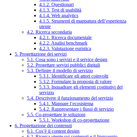
4.1.2. Questionari
4.1.3. Test di usabilità
4.1.4. Web analytics
4.1.5. Strumenti di mappatura dell’esperienza
utente
4.2. Ricerca secondaria
4.2.1. Ricerca documentale
4.2.2. Analisi benchmark
4.2.3. Valutazione euristica
5. Progettazione dei servizi
5.1. Cosa sono i servizi e il service design
5.2. Progettare servizi pubblici digitali
5.3. Definire il modello di servizio
5.3.1. Identificare gli attori coinvolti
5.3.2. Formulare la proposta di valore
5.3.3. Inquadrare gli elementi costitutivi del
servizio
5.4. Descrivere il funzionamento del servizio
5.4.1. Mappare l’ecosistema
5.4.2. Rappresentare i flussi di servizio
5.5. Co-progettare le soluzioni
5.5.1. Workshop di co-progettazione
6. Progettazione dei contenuti
6.1. Cos’è il content design
6.2. Ricerca utente sui contenuti e il linguaggio