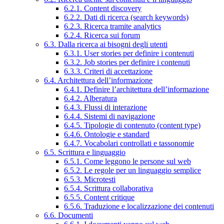
6.2.1. Content discovery
6.2.2. Dati di ricerca (search keywords)
6.2.3. Ricerca tramite analytics
6.2.4. Ricerca sui forum
6.3. Dalla ricerca ai bisogni degli utenti
6.3.1. User stories per definire i contenuti
6.3.2. Job stories per definire i contenuti
6.3.3. Criteri di accettazione
6.4. Architettura dell’informazione
6.4.1. Definire l’architettura dell’informazione
6.4.2. Alberatura
6.4.3. Flussi di interazione
6.4.4. Sistemi di navigazione
6.4.5. Tipologie di contenuto (content type)
6.4.6. Ontologie e standard
6.4.7. Vocabolari controllati e tassonomie
6.5. Scrittura e linguaggio
6.5.1. Come leggono le persone sul web
6.5.2. Le regole per un linguaggio semplice
6.5.3. Microtesti
6.5.4. Scrittura collaborativa
6.5.5. Content critique
6.5.6. Traduzione e localizzazione dei contenuti
6.6. Documenti