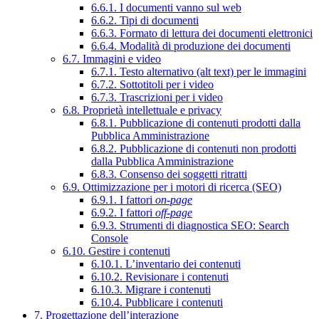
6.6.1. I documenti vanno sul web
6.6.2. Tipi di documenti
6.6.3. Formato di lettura dei documenti elettronici
6.6.4. Modalità di produzione dei documenti
6.7. Immagini e video
6.7.1. Testo alternativo (alt text) per le immagini
6.7.2. Sottotitoli per i video
6.7.3. Trascrizioni per i video
6.8. Proprietà intellettuale e privacy
6.8.1. Pubblicazione di contenuti prodotti dalla
Pubblica Amministrazione
6.8.2. Pubblicazione di contenuti non prodotti
dalla Pubblica Amministrazione
6.8.3. Consenso dei soggetti ritratti
6.9. Ottimizzazione per i motori di ricerca (SEO)
6.9.1. I fattori
on-page
6.9.2. I fattori
off-page
6.9.3. Strumenti di diagnostica SEO: Search
Console
6.10. Gestire i contenuti
6.10.1. L’inventario dei contenuti
6.10.2. Revisionare i contenuti
6.10.3. Migrare i contenuti
6.10.4. Pubblicare i contenuti
7. Progettazione dell’interazione