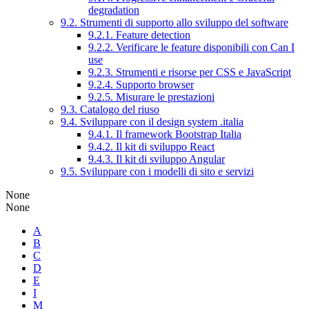
degradation
9.2. Strumenti di supporto allo sviluppo del software
9.2.1. Feature detection
9.2.2. Verificare le feature disponibili con Can I
use
9.2.3. Strumenti e risorse per CSS e JavaScript
9.2.4. Supporto browser
9.2.5. Misurare le prestazioni
9.3. Catalogo del riuso
9.4. Sviluppare con il design system .italia
9.4.1. Il framework Bootstrap Italia
9.4.2. Il kit di sviluppo React
9.4.3. Il kit di sviluppo Angular
9.5. Sviluppare con i modelli di sito e servizi
None
None
A
B
C
D
E
I
M