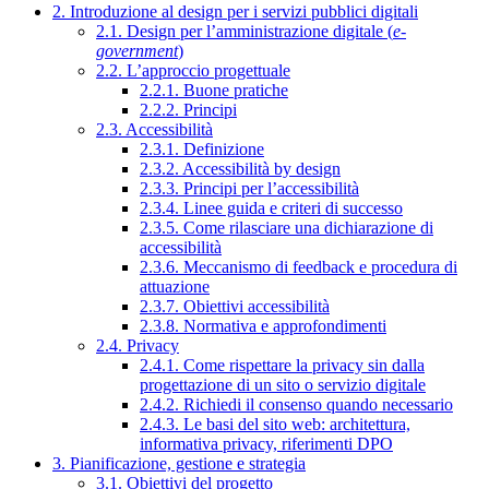
2. Introduzione al design per i servizi pubblici digitali
2.1. Design per l’amministrazione digitale (
e-
government
)
2.2. L’approccio progettuale
2.2.1. Buone pratiche
2.2.2. Principi
2.3. Accessibilità
2.3.1. Definizione
2.3.2. Accessibilità by design
2.3.3. Principi per l’accessibilità
2.3.4. Linee guida e criteri di successo
2.3.5. Come rilasciare una dichiarazione di
accessibilità
2.3.6. Meccanismo di feedback e procedura di
attuazione
2.3.7. Obiettivi accessibilità
2.3.8. Normativa e approfondimenti
2.4. Privacy
2.4.1. Come rispettare la privacy sin dalla
progettazione di un sito o servizio digitale
2.4.2. Richiedi il consenso quando necessario
2.4.3. Le basi del sito web: architettura,
informativa privacy, riferimenti DPO
3. Pianificazione, gestione e strategia
3.1. Obiettivi del progetto