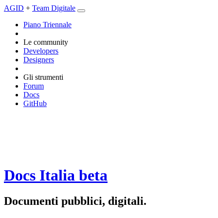
AGID
+
Team Digitale
Piano Triennale
Le community
Developers
Designers
Gli strumenti
Forum
Docs
GitHub
Docs Italia
beta
Documenti pubblici, digitali.