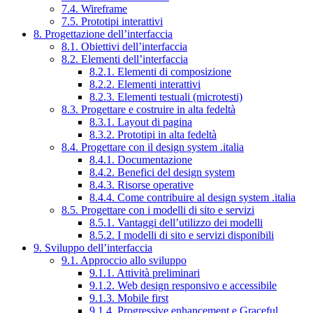
7.4. Wireframe
7.5. Prototipi interattivi
8. Progettazione dell’interfaccia
8.1. Obiettivi dell’interfaccia
8.2. Elementi dell’interfaccia
8.2.1. Elementi di composizione
8.2.2. Elementi interattivi
8.2.3. Elementi testuali (microtesti)
8.3. Progettare e costruire in alta fedeltà
8.3.1. Layout di pagina
8.3.2. Prototipi in alta fedeltà
8.4. Progettare con il design system .italia
8.4.1. Documentazione
8.4.2. Benefici del design system
8.4.3. Risorse operative
8.4.4. Come contribuire al design system .italia
8.5. Progettare con i modelli di sito e servizi
8.5.1. Vantaggi dell’utilizzo dei modelli
8.5.2. I modelli di sito e servizi disponibili
9. Sviluppo dell’interfaccia
9.1. Approccio allo sviluppo
9.1.1. Attività preliminari
9.1.2. Web design responsivo e accessibile
9.1.3. Mobile first
9.1.4. Progressive enhancement e Graceful