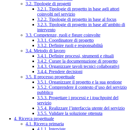
3.2. Tipologie di progetti
3.2.1. Tipologie di progetto in base agli attori
coinvolti nel servizio
3.2.2. Tipologie di progetto in base al focus
3.2.3. Tipologie di progetto in base all’ambito di
intervento
3.3. Competenze, ruoli e figure coinvolte
3.3.1. Coordinatore di progetto
3.3.2. Definire ruoli e responsabilità
3.4. Metodo di lavoro
3.4.1. Definire processi, strumenti e rituali
3.4.2. Curare la documentazione di progetto
3.4.3. Organizzare tavoli tecnici collaborativi
3.4.4. Prendere decisioni
3.5. Il processo progettuale
3.5.1. Organizzare il progetto e la sua gestione
3.5.2. Comprendere il contesto d’uso del servizio
pubblico
3.5.3. Progettare i processi e i
touchpoint
del
servizio
3.5.4. Realizzare l’interfaccia utente del servizio
3.5.5. Validare la soluzione ottenuta
4. Ricerca progettuale
4.1. Ricerca primaria
4.1.1. Interviste