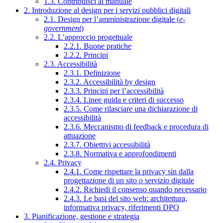
1.3. Contribuisci al manuale
2. Introduzione al design per i servizi pubblici digitali
2.1. Design per l’amministrazione digitale (
e-
government
)
2.2. L’approccio progettuale
2.2.1. Buone pratiche
2.2.2. Principi
2.3. Accessibilità
2.3.1. Definizione
2.3.2. Accessibilità by design
2.3.3. Principi per l’accessibilità
2.3.4. Linee guida e criteri di successo
2.3.5. Come rilasciare una dichiarazione di
accessibilità
2.3.6. Meccanismo di feedback e procedura di
attuazione
2.3.7. Obiettivi accessibilità
2.3.8. Normativa e approfondimenti
2.4. Privacy
2.4.1. Come rispettare la privacy sin dalla
progettazione di un sito o servizio digitale
2.4.2. Richiedi il consenso quando necessario
2.4.3. Le basi del sito web: architettura,
informativa privacy, riferimenti DPO
3. Pianificazione, gestione e strategia