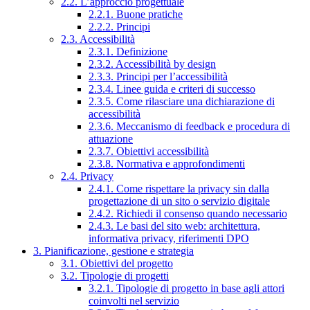
2.2. L’approccio progettuale
2.2.1. Buone pratiche
2.2.2. Principi
2.3. Accessibilità
2.3.1. Definizione
2.3.2. Accessibilità by design
2.3.3. Principi per l’accessibilità
2.3.4. Linee guida e criteri di successo
2.3.5. Come rilasciare una dichiarazione di
accessibilità
2.3.6. Meccanismo di feedback e procedura di
attuazione
2.3.7. Obiettivi accessibilità
2.3.8. Normativa e approfondimenti
2.4. Privacy
2.4.1. Come rispettare la privacy sin dalla
progettazione di un sito o servizio digitale
2.4.2. Richiedi il consenso quando necessario
2.4.3. Le basi del sito web: architettura,
informativa privacy, riferimenti DPO
3. Pianificazione, gestione e strategia
3.1. Obiettivi del progetto
3.2. Tipologie di progetti
3.2.1. Tipologie di progetto in base agli attori
coinvolti nel servizio