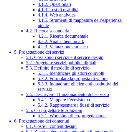
4.1.2. Questionari
4.1.3. Test di usabilità
4.1.4. Web analytics
4.1.5. Strumenti di mappatura dell’esperienza
utente
4.2. Ricerca secondaria
4.2.1. Ricerca documentale
4.2.2. Analisi benchmark
4.2.3. Valutazione euristica
5. Progettazione dei servizi
5.1. Cosa sono i servizi e il service design
5.2. Progettare servizi pubblici digitali
5.3. Definire il modello di servizio
5.3.1. Identificare gli attori coinvolti
5.3.2. Formulare la proposta di valore
5.3.3. Inquadrare gli elementi costitutivi del
servizio
5.4. Descrivere il funzionamento del servizio
5.4.1. Mappare l’ecosistema
5.4.2. Rappresentare i flussi di servizio
5.5. Co-progettare le soluzioni
5.5.1. Workshop di co-progettazione
6. Progettazione dei contenuti
6.1. Cos’è il content design
6.2. Ricerca utente sui contenuti e il linguaggio