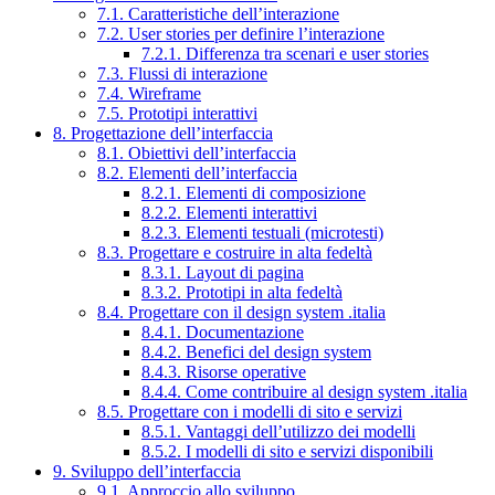
7.1. Caratteristiche dell’interazione
7.2. User stories per definire l’interazione
7.2.1. Differenza tra scenari e user stories
7.3. Flussi di interazione
7.4. Wireframe
7.5. Prototipi interattivi
8. Progettazione dell’interfaccia
8.1. Obiettivi dell’interfaccia
8.2. Elementi dell’interfaccia
8.2.1. Elementi di composizione
8.2.2. Elementi interattivi
8.2.3. Elementi testuali (microtesti)
8.3. Progettare e costruire in alta fedeltà
8.3.1. Layout di pagina
8.3.2. Prototipi in alta fedeltà
8.4. Progettare con il design system .italia
8.4.1. Documentazione
8.4.2. Benefici del design system
8.4.3. Risorse operative
8.4.4. Come contribuire al design system .italia
8.5. Progettare con i modelli di sito e servizi
8.5.1. Vantaggi dell’utilizzo dei modelli
8.5.2. I modelli di sito e servizi disponibili
9. Sviluppo dell’interfaccia
9.1. Approccio allo sviluppo