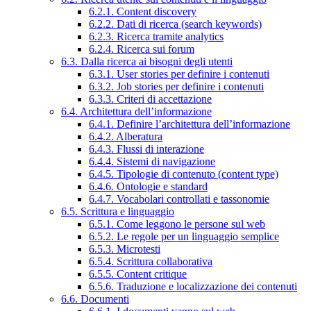
6.2.1. Content discovery
6.2.2. Dati di ricerca (search keywords)
6.2.3. Ricerca tramite analytics
6.2.4. Ricerca sui forum
6.3. Dalla ricerca ai bisogni degli utenti
6.3.1. User stories per definire i contenuti
6.3.2. Job stories per definire i contenuti
6.3.3. Criteri di accettazione
6.4. Architettura dell’informazione
6.4.1. Definire l’architettura dell’informazione
6.4.2. Alberatura
6.4.3. Flussi di interazione
6.4.4. Sistemi di navigazione
6.4.5. Tipologie di contenuto (content type)
6.4.6. Ontologie e standard
6.4.7. Vocabolari controllati e tassonomie
6.5. Scrittura e linguaggio
6.5.1. Come leggono le persone sul web
6.5.2. Le regole per un linguaggio semplice
6.5.3. Microtesti
6.5.4. Scrittura collaborativa
6.5.5. Content critique
6.5.6. Traduzione e localizzazione dei contenuti
6.6. Documenti