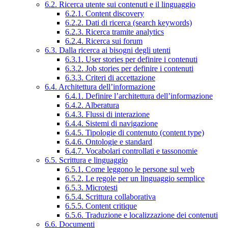
6.2. Ricerca utente sui contenuti e il linguaggio
6.2.1. Content discovery
6.2.2. Dati di ricerca (search keywords)
6.2.3. Ricerca tramite analytics
6.2.4. Ricerca sui forum
6.3. Dalla ricerca ai bisogni degli utenti
6.3.1. User stories per definire i contenuti
6.3.2. Job stories per definire i contenuti
6.3.3. Criteri di accettazione
6.4. Architettura dell’informazione
6.4.1. Definire l’architettura dell’informazione
6.4.2. Alberatura
6.4.3. Flussi di interazione
6.4.4. Sistemi di navigazione
6.4.5. Tipologie di contenuto (content type)
6.4.6. Ontologie e standard
6.4.7. Vocabolari controllati e tassonomie
6.5. Scrittura e linguaggio
6.5.1. Come leggono le persone sul web
6.5.2. Le regole per un linguaggio semplice
6.5.3. Microtesti
6.5.4. Scrittura collaborativa
6.5.5. Content critique
6.5.6. Traduzione e localizzazione dei contenuti
6.6. Documenti