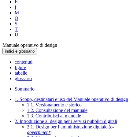
E
I
M
O
S
T
U
Manuale operativo di design
indici e glossario
contenuti
figure
tabelle
glossario
Sommario
1. Scopo, destinatari e uso del Manuale operativo di design
1.1. Versionamento e storico
1.2. Consultazione del manuale
1.3. Contribuisci al manuale
2. Introduzione al design per i servizi pubblici digitali
2.1. Design per l’amministrazione digitale (
e-
government
)