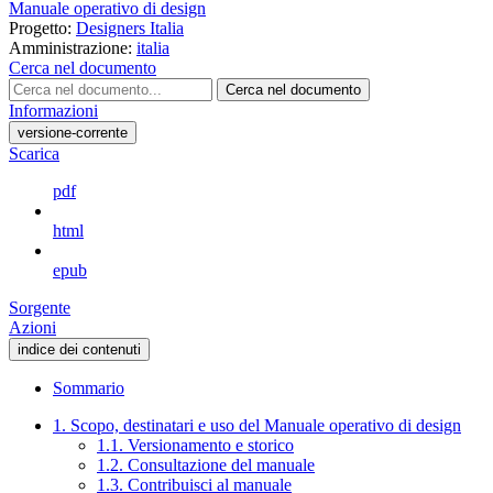
Manuale operativo di design
Progetto:
Designers Italia
Amministrazione:
italia
Cerca nel documento
Cerca nel documento
Informazioni
versione-corrente
Scarica
pdf
html
epub
Sorgente
Azioni
indice dei contenuti
Sommario
1. Scopo, destinatari e uso del Manuale operativo di design
1.1. Versionamento e storico
1.2. Consultazione del manuale
1.3. Contribuisci al manuale