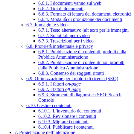
6.6.1. I documenti vanno sul web
6.6.2. Tipi di documenti
6.6.3. Formato di lettura dei documenti elettronici
6.6.4. Modalità di produzione dei documenti
6.7. Immagini e video
6.7.1. Testo alternativo (alt text) per le immagini
6.7.2. Sottotitoli per i video
6.7.3. Trascrizioni per i video
6.8. Proprietà intellettuale e privacy
6.8.1. Pubblicazione di contenuti prodotti dalla
Pubblica Amministrazione
6.8.2. Pubblicazione di contenuti non prodotti
dalla Pubblica Amministrazione
6.8.3. Consenso dei soggetti ritratti
6.9. Ottimizzazione per i motori di ricerca (SEO)
6.9.1. I fattori
on-page
6.9.2. I fattori
off-page
6.9.3. Strumenti di diagnostica SEO: Search
Console
6.10. Gestire i contenuti
6.10.1. L’inventario dei contenuti
6.10.2. Revisionare i contenuti
6.10.3. Migrare i contenuti
6.10.4. Pubblicare i contenuti
7. Progettazione dell’interazione