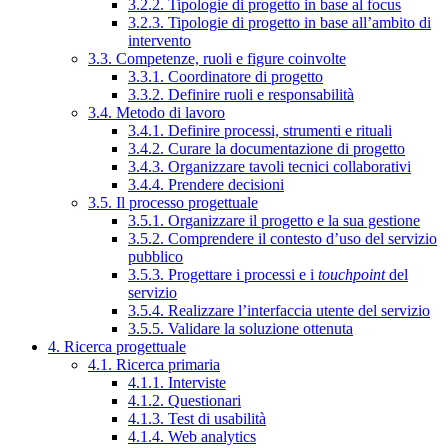
3.2.2. Tipologie di progetto in base al focus
3.2.3. Tipologie di progetto in base all’ambito di
intervento
3.3. Competenze, ruoli e figure coinvolte
3.3.1. Coordinatore di progetto
3.3.2. Definire ruoli e responsabilità
3.4. Metodo di lavoro
3.4.1. Definire processi, strumenti e rituali
3.4.2. Curare la documentazione di progetto
3.4.3. Organizzare tavoli tecnici collaborativi
3.4.4. Prendere decisioni
3.5. Il processo progettuale
3.5.1. Organizzare il progetto e la sua gestione
3.5.2. Comprendere il contesto d’uso del servizio
pubblico
3.5.3. Progettare i processi e i
touchpoint
del
servizio
3.5.4. Realizzare l’interfaccia utente del servizio
3.5.5. Validare la soluzione ottenuta
4. Ricerca progettuale
4.1. Ricerca primaria
4.1.1. Interviste
4.1.2. Questionari
4.1.3. Test di usabilità
4.1.4. Web analytics