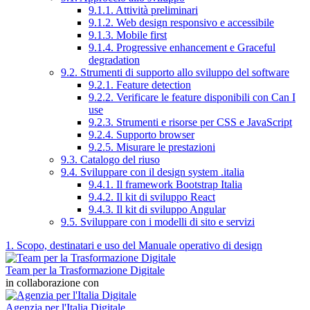
9.1.1. Attività preliminari
9.1.2. Web design responsivo e accessibile
9.1.3. Mobile first
9.1.4. Progressive enhancement e Graceful
degradation
9.2. Strumenti di supporto allo sviluppo del software
9.2.1. Feature detection
9.2.2. Verificare le feature disponibili con Can I
use
9.2.3. Strumenti e risorse per CSS e JavaScript
9.2.4. Supporto browser
9.2.5. Misurare le prestazioni
9.3. Catalogo del riuso
9.4. Sviluppare con il design system .italia
9.4.1. Il framework Bootstrap Italia
9.4.2. Il kit di sviluppo React
9.4.3. Il kit di sviluppo Angular
9.5. Sviluppare con i modelli di sito e servizi
1. Scopo, destinatari e uso del Manuale operativo di design
Team per la Trasformazione Digitale
in collaborazione con
Agenzia per l'Italia Digitale