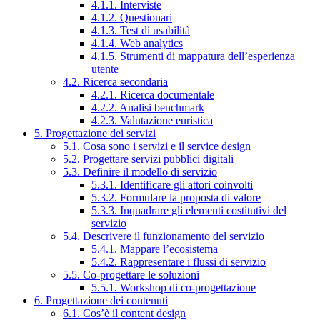
4.1.1. Interviste
4.1.2. Questionari
4.1.3. Test di usabilità
4.1.4. Web analytics
4.1.5. Strumenti di mappatura dell’esperienza
utente
4.2. Ricerca secondaria
4.2.1. Ricerca documentale
4.2.2. Analisi benchmark
4.2.3. Valutazione euristica
5. Progettazione dei servizi
5.1. Cosa sono i servizi e il service design
5.2. Progettare servizi pubblici digitali
5.3. Definire il modello di servizio
5.3.1. Identificare gli attori coinvolti
5.3.2. Formulare la proposta di valore
5.3.3. Inquadrare gli elementi costitutivi del
servizio
5.4. Descrivere il funzionamento del servizio
5.4.1. Mappare l’ecosistema
5.4.2. Rappresentare i flussi di servizio
5.5. Co-progettare le soluzioni
5.5.1. Workshop di co-progettazione
6. Progettazione dei contenuti
6.1. Cos’è il content design