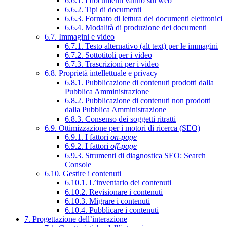
6.6.1. I documenti vanno sul web
6.6.2. Tipi di documenti
6.6.3. Formato di lettura dei documenti elettronici
6.6.4. Modalità di produzione dei documenti
6.7. Immagini e video
6.7.1. Testo alternativo (alt text) per le immagini
6.7.2. Sottotitoli per i video
6.7.3. Trascrizioni per i video
6.8. Proprietà intellettuale e privacy
6.8.1. Pubblicazione di contenuti prodotti dalla
Pubblica Amministrazione
6.8.2. Pubblicazione di contenuti non prodotti
dalla Pubblica Amministrazione
6.8.3. Consenso dei soggetti ritratti
6.9. Ottimizzazione per i motori di ricerca (SEO)
6.9.1. I fattori
on-page
6.9.2. I fattori
off-page
6.9.3. Strumenti di diagnostica SEO: Search
Console
6.10. Gestire i contenuti
6.10.1. L’inventario dei contenuti
6.10.2. Revisionare i contenuti
6.10.3. Migrare i contenuti
6.10.4. Pubblicare i contenuti
7. Progettazione dell’interazione