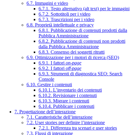
6.7. Immagini e video
6.7.1. Testo alternativo (alt text) per le immagini
6.7.2. Sottotitoli per i video
6.7.3. Trascrizioni per i video
6.8. Proprietà intellettuale e privacy
6.8.1. Pubblicazione di contenuti prodotti dalla
Pubblica Amministrazione
6.8.2. Pubblicazione di contenuti non prodotti
dalla Pubblica Amministrazione
6.8.3. Consenso dei soggetti ritratti
6.9. Ottimizzazione per i motori di ricerca (SEO)
6.9.1. I fattori
on-page
6.9.2. I fattori
off-page
6.9.3. Strumenti di diagnostica SEO: Search
Console
6.10. Gestire i contenuti
6.10.1. L’inventario dei contenuti
6.10.2. Revisionare i contenuti
6.10.3. Migrare i contenuti
6.10.4. Pubblicare i contenuti
7. Progettazione dell’interazione
7.1. Caratteristiche dell’interazione
7.2. User stories per definire l’interazione
7.2.1. Differenza tra scenari e user stories
7.3. Flussi di interazione