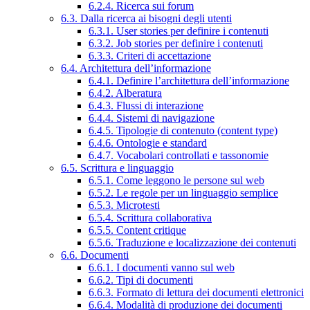
6.2.4. Ricerca sui forum
6.3. Dalla ricerca ai bisogni degli utenti
6.3.1. User stories per definire i contenuti
6.3.2. Job stories per definire i contenuti
6.3.3. Criteri di accettazione
6.4. Architettura dell’informazione
6.4.1. Definire l’architettura dell’informazione
6.4.2. Alberatura
6.4.3. Flussi di interazione
6.4.4. Sistemi di navigazione
6.4.5. Tipologie di contenuto (content type)
6.4.6. Ontologie e standard
6.4.7. Vocabolari controllati e tassonomie
6.5. Scrittura e linguaggio
6.5.1. Come leggono le persone sul web
6.5.2. Le regole per un linguaggio semplice
6.5.3. Microtesti
6.5.4. Scrittura collaborativa
6.5.5. Content critique
6.5.6. Traduzione e localizzazione dei contenuti
6.6. Documenti
6.6.1. I documenti vanno sul web
6.6.2. Tipi di documenti
6.6.3. Formato di lettura dei documenti elettronici
6.6.4. Modalità di produzione dei documenti