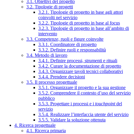
3.1. Obiettivi del progetto
3.2. Tipologie di progetti
3.2.1. Tipologie di progetto in base agli attori
coinvolti nel servizio
3.2.2. Tipologie di progetto in base al focus
3.2.3. Tipologie di progetto in base all’ambito di
intervento
3.3. Competenze, ruoli e figure coinvolte
3.3.1. Coordinatore di progetto
3.3.2. Definire ruoli e responsabilità
3.4. Metodo di lavoro
3.4.1. Definire processi, strumenti e rituali
3.4.2. Curare la documentazione di progetto
3.4.3. Organizzare tavoli tecnici collaborativi
3.4.4. Prendere decisioni
3.5. Il processo progettuale
3.5.1. Organizzare il progetto e la sua gestione
3.5.2. Comprendere il contesto d’uso del servizio
pubblico
3.5.3. Progettare i processi e i
touchpoint
del
servizio
3.5.4. Realizzare l’interfaccia utente del servizio
3.5.5. Validare la soluzione ottenuta
4. Ricerca progettuale
4.1. Ricerca primaria