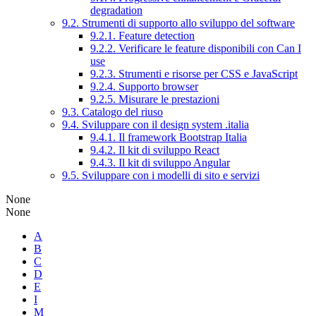
degradation
9.2. Strumenti di supporto allo sviluppo del software
9.2.1. Feature detection
9.2.2. Verificare le feature disponibili con Can I
use
9.2.3. Strumenti e risorse per CSS e JavaScript
9.2.4. Supporto browser
9.2.5. Misurare le prestazioni
9.3. Catalogo del riuso
9.4. Sviluppare con il design system .italia
9.4.1. Il framework Bootstrap Italia
9.4.2. Il kit di sviluppo React
9.4.3. Il kit di sviluppo Angular
9.5. Sviluppare con i modelli di sito e servizi
None
None
A
B
C
D
E
I
M