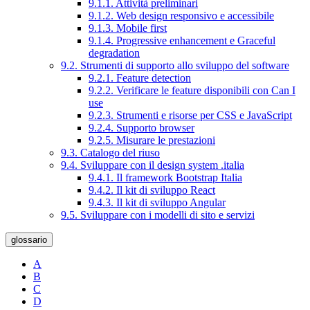
9.1.1. Attività preliminari
9.1.2. Web design responsivo e accessibile
9.1.3. Mobile first
9.1.4. Progressive enhancement e Graceful
degradation
9.2. Strumenti di supporto allo sviluppo del software
9.2.1. Feature detection
9.2.2. Verificare le feature disponibili con Can I
use
9.2.3. Strumenti e risorse per CSS e JavaScript
9.2.4. Supporto browser
9.2.5. Misurare le prestazioni
9.3. Catalogo del riuso
9.4. Sviluppare con il design system .italia
9.4.1. Il framework Bootstrap Italia
9.4.2. Il kit di sviluppo React
9.4.3. Il kit di sviluppo Angular
9.5. Sviluppare con i modelli di sito e servizi
glossario
A
B
C
D