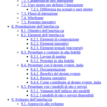
7.1. Caratteristiche dell’interazione
7.2. User stories per definire l’interazione
7.2.1. Differenza tra scenari e user stories
7.3. Flussi di interazione
7.4. Wireframe
7.5. Prototipi interattivi
8. Progettazione dell’interfaccia
8.1. Obiettivi dell’interfaccia
8.2. Elementi dell’interfaccia
8.2.1. Elementi di composizione
8.2.2. Elementi interattivi
8.2.3. Elementi testuali (microtesti)
8.3. Progettare e costruire in alta fedeltà
8.3.1. Layout di pagina
8.3.2. Prototipi in alta fedeltà
8.4. Progettare con il design system .italia
8.4.1. Documentazione
8.4.2. Benefici del design system
8.4.3. Risorse operative
8.4.4. Come contribuire al design system .italia
8.5. Progettare con i modelli di sito e servizi
8.5.1. Vantaggi dell’utilizzo dei modelli
8.5.2. I modelli di sito e servizi disponibili
9. Sviluppo dell’interfaccia
9.1. Approccio allo sviluppo