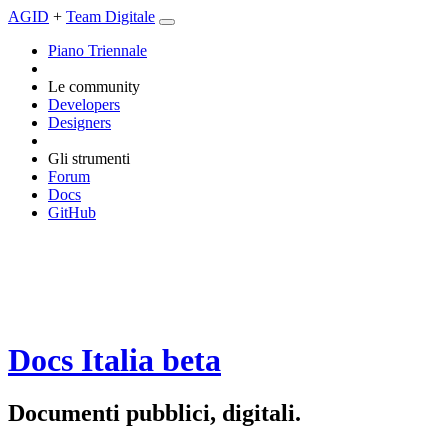
AGID
+
Team Digitale
Piano Triennale
Le community
Developers
Designers
Gli strumenti
Forum
Docs
GitHub
Docs Italia
beta
Documenti pubblici, digitali.