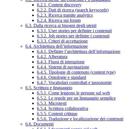
6.2.1. Content discovery
6.2.2. Dati di ricerca (search keywords)
6.2.3. Ricerca tramite analytics
6.2.4. Ricerca sui forum
6.3. Dalla ricerca ai bisogni degli utenti
6.3.1. User stories per definire i contenuti
6.3.2. Job stories per definire i contenuti
6.3.3. Criteri di accettazione
6.4. Architettura dell’informazione
6.4.1. Definire l’architettura dell’informazione
6.4.2. Alberatura
6.4.3. Flussi di interazione
6.4.4. Sistemi di navigazione
6.4.5. Tipologie di contenuto (content type)
6.4.6. Ontologie e standard
6.4.7. Vocabolari controllati e tassonomie
6.5. Scrittura e linguaggio
6.5.1. Come leggono le persone sul web
6.5.2. Le regole per un linguaggio semplice
6.5.3. Microtesti
6.5.4. Scrittura collaborativa
6.5.5. Content critique
6.5.6. Traduzione e localizzazione dei contenuti
6.6. Documenti