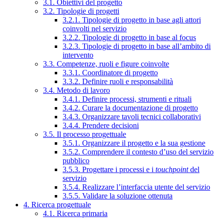
3.1. Obiettivi del progetto
3.2. Tipologie di progetti
3.2.1. Tipologie di progetto in base agli attori
coinvolti nel servizio
3.2.2. Tipologie di progetto in base al focus
3.2.3. Tipologie di progetto in base all’ambito di
intervento
3.3. Competenze, ruoli e figure coinvolte
3.3.1. Coordinatore di progetto
3.3.2. Definire ruoli e responsabilità
3.4. Metodo di lavoro
3.4.1. Definire processi, strumenti e rituali
3.4.2. Curare la documentazione di progetto
3.4.3. Organizzare tavoli tecnici collaborativi
3.4.4. Prendere decisioni
3.5. Il processo progettuale
3.5.1. Organizzare il progetto e la sua gestione
3.5.2. Comprendere il contesto d’uso del servizio
pubblico
3.5.3. Progettare i processi e i
touchpoint
del
servizio
3.5.4. Realizzare l’interfaccia utente del servizio
3.5.5. Validare la soluzione ottenuta
4. Ricerca progettuale
4.1. Ricerca primaria