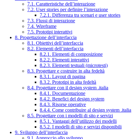
7.1. Caratteristiche dell’interazione
7.2. User stories per definire l’interazione
7.2.1. Differenza tra scenari e user stories
7.3. Flussi di interazione
7.4. Wireframe
7.5. Prototipi interattivi
8. Progettazione dell’interfaccia
8.1. Obiettivi dell’interfaccia
8.2. Elementi dell’interfaccia
8.2.1. Elementi di composizione
8.2.2. Elementi interattivi
8.2.3. Elementi testuali (microtesti)
8.3. Progettare e costruire in alta fedeltà
8.3.1. Layout di pagina
8.3.2. Prototipi in alta fedeltà
8.4. Progettare con il design system .italia
8.4.1. Documentazione
8.4.2. Benefici del design system
8.4.3. Risorse operative
8.4.4. Come contribuire al design system .italia
8.5. Progettare con i modelli di sito e servizi
8.5.1. Vantaggi dell’utilizzo dei modelli
8.5.2. I modelli di sito e servizi disponibili
9. Sviluppo dell’interfaccia
9.1. Approccio allo sviluppo