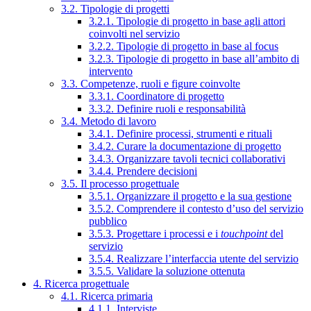
3.2. Tipologie di progetti
3.2.1. Tipologie di progetto in base agli attori
coinvolti nel servizio
3.2.2. Tipologie di progetto in base al focus
3.2.3. Tipologie di progetto in base all’ambito di
intervento
3.3. Competenze, ruoli e figure coinvolte
3.3.1. Coordinatore di progetto
3.3.2. Definire ruoli e responsabilità
3.4. Metodo di lavoro
3.4.1. Definire processi, strumenti e rituali
3.4.2. Curare la documentazione di progetto
3.4.3. Organizzare tavoli tecnici collaborativi
3.4.4. Prendere decisioni
3.5. Il processo progettuale
3.5.1. Organizzare il progetto e la sua gestione
3.5.2. Comprendere il contesto d’uso del servizio
pubblico
3.5.3. Progettare i processi e i
touchpoint
del
servizio
3.5.4. Realizzare l’interfaccia utente del servizio
3.5.5. Validare la soluzione ottenuta
4. Ricerca progettuale
4.1. Ricerca primaria
4.1.1. Interviste