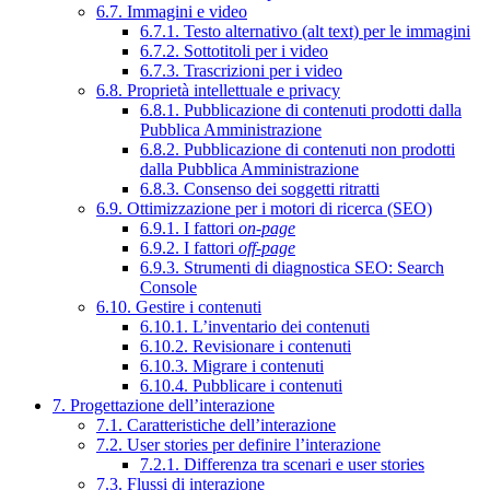
6.7. Immagini e video
6.7.1. Testo alternativo (alt text) per le immagini
6.7.2. Sottotitoli per i video
6.7.3. Trascrizioni per i video
6.8. Proprietà intellettuale e privacy
6.8.1. Pubblicazione di contenuti prodotti dalla
Pubblica Amministrazione
6.8.2. Pubblicazione di contenuti non prodotti
dalla Pubblica Amministrazione
6.8.3. Consenso dei soggetti ritratti
6.9. Ottimizzazione per i motori di ricerca (SEO)
6.9.1. I fattori
on-page
6.9.2. I fattori
off-page
6.9.3. Strumenti di diagnostica SEO: Search
Console
6.10. Gestire i contenuti
6.10.1. L’inventario dei contenuti
6.10.2. Revisionare i contenuti
6.10.3. Migrare i contenuti
6.10.4. Pubblicare i contenuti
7. Progettazione dell’interazione
7.1. Caratteristiche dell’interazione
7.2. User stories per definire l’interazione
7.2.1. Differenza tra scenari e user stories
7.3. Flussi di interazione