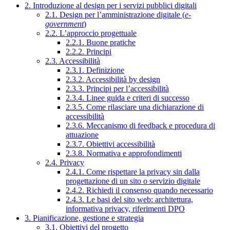
2. Introduzione al design per i servizi pubblici digitali
2.1. Design per l’amministrazione digitale (
e-
government
)
2.2. L’approccio progettuale
2.2.1. Buone pratiche
2.2.2. Principi
2.3. Accessibilità
2.3.1. Definizione
2.3.2. Accessibilità by design
2.3.3. Principi per l’accessibilità
2.3.4. Linee guida e criteri di successo
2.3.5. Come rilasciare una dichiarazione di
accessibilità
2.3.6. Meccanismo di feedback e procedura di
attuazione
2.3.7. Obiettivi accessibilità
2.3.8. Normativa e approfondimenti
2.4. Privacy
2.4.1. Come rispettare la privacy sin dalla
progettazione di un sito o servizio digitale
2.4.2. Richiedi il consenso quando necessario
2.4.3. Le basi del sito web: architettura,
informativa privacy, riferimenti DPO
3. Pianificazione, gestione e strategia
3.1. Obiettivi del progetto