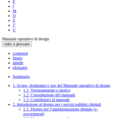
E
I
M
O
S
T
U
Manuale operativo di design
indici e glossario
contenuti
figure
tabelle
glossario
Sommario
1. Scopo, destinatari e uso del Manuale operativo di design
1.1. Versionamento e storico
1.2. Consultazione del manuale
1.3. Contribuisci al manuale
2. Introduzione al design per i servizi pubblici digitali
2.1. Design per l’amministrazione digitale (
e-
government
)