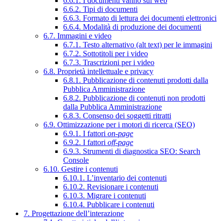
6.6.1. I documenti vanno sul web
6.6.2. Tipi di documenti
6.6.3. Formato di lettura dei documenti elettronici
6.6.4. Modalità di produzione dei documenti
6.7. Immagini e video
6.7.1. Testo alternativo (alt text) per le immagini
6.7.2. Sottotitoli per i video
6.7.3. Trascrizioni per i video
6.8. Proprietà intellettuale e privacy
6.8.1. Pubblicazione di contenuti prodotti dalla
Pubblica Amministrazione
6.8.2. Pubblicazione di contenuti non prodotti
dalla Pubblica Amministrazione
6.8.3. Consenso dei soggetti ritratti
6.9. Ottimizzazione per i motori di ricerca (SEO)
6.9.1. I fattori
on-page
6.9.2. I fattori
off-page
6.9.3. Strumenti di diagnostica SEO: Search
Console
6.10. Gestire i contenuti
6.10.1. L’inventario dei contenuti
6.10.2. Revisionare i contenuti
6.10.3. Migrare i contenuti
6.10.4. Pubblicare i contenuti
7. Progettazione dell’interazione