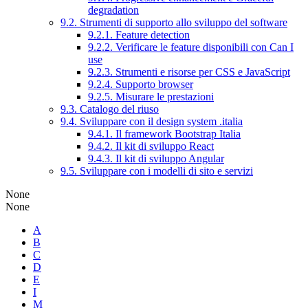
degradation
9.2. Strumenti di supporto allo sviluppo del software
9.2.1. Feature detection
9.2.2. Verificare le feature disponibili con Can I
use
9.2.3. Strumenti e risorse per CSS e JavaScript
9.2.4. Supporto browser
9.2.5. Misurare le prestazioni
9.3. Catalogo del riuso
9.4. Sviluppare con il design system .italia
9.4.1. Il framework Bootstrap Italia
9.4.2. Il kit di sviluppo React
9.4.3. Il kit di sviluppo Angular
9.5. Sviluppare con i modelli di sito e servizi
None
None
A
B
C
D
E
I
M