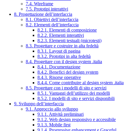
7.4. Wireframe
7.5. Prototipi interattivi
8. Progettazione dell’interfaccia
8.1. Obiettivi dell’interfaccia
8.2. Elementi dell’interfaccia
8.2.1. Elementi di composizione
8.2.2. Elementi interattivi
8.2.3. Elementi testuali (microtesti)
8.3. Progettare e costruire in alta fedeltà
8.3.1. Layout di pagina
8.3.2. Prototipi in alta fedeltà
8.4. Progettare con il design system .italia
8.4.1. Documentazione
8.4.2. Benefici del design system
8.4.3. Risorse operative
8.4.4. Come contribuire al design system .italia
8.5. Progettare con i modelli di sito e servizi
8.5.1. Vantaggi dell’utilizzo dei modelli
8.5.2. I modelli di sito e servizi disponibili
9. Sviluppo dell’interfaccia
9.1. Approccio allo sviluppo
9.1.1. Attività preliminari
9.1.2. Web design responsivo e accessibile
9.1.3. Mobile first
9.1.4. Progressive enhancement e Graceful