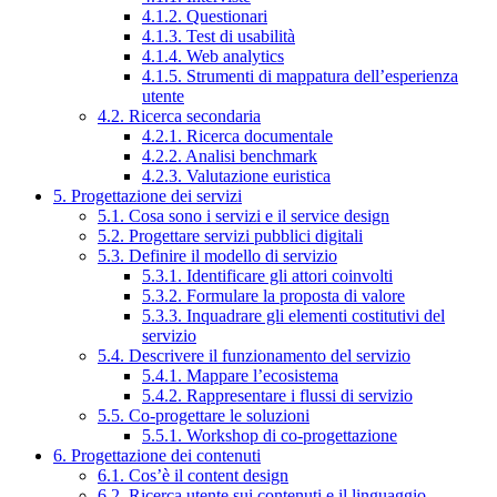
4.1.2. Questionari
4.1.3. Test di usabilità
4.1.4. Web analytics
4.1.5. Strumenti di mappatura dell’esperienza
utente
4.2. Ricerca secondaria
4.2.1. Ricerca documentale
4.2.2. Analisi benchmark
4.2.3. Valutazione euristica
5. Progettazione dei servizi
5.1. Cosa sono i servizi e il service design
5.2. Progettare servizi pubblici digitali
5.3. Definire il modello di servizio
5.3.1. Identificare gli attori coinvolti
5.3.2. Formulare la proposta di valore
5.3.3. Inquadrare gli elementi costitutivi del
servizio
5.4. Descrivere il funzionamento del servizio
5.4.1. Mappare l’ecosistema
5.4.2. Rappresentare i flussi di servizio
5.5. Co-progettare le soluzioni
5.5.1. Workshop di co-progettazione
6. Progettazione dei contenuti
6.1. Cos’è il content design
6.2. Ricerca utente sui contenuti e il linguaggio