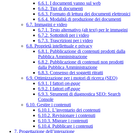
6.6.1. I documenti vanno sul web
6.6.2. Tipi di documenti
6.6.3. Formato di lettura dei documenti elettronici
6.6.4. Modalità di produzione dei documenti
6.7. Immagini e video
6.7.1. Testo alternativo (alt text) per le immagini
6.7.2. Sottotitoli per i video
6.7.3. Trascrizioni per i video
6.8. Proprietà intellettuale e privacy
6.8.1. Pubblicazione di contenuti prodotti dalla
Pubblica Amministrazione
6.8.2. Pubblicazione di contenuti non prodotti
dalla Pubblica Amministrazione
6.8.3. Consenso dei soggetti ritratti
6.9. Ottimizzazione per i motori di ricerca (SEO)
6.9.1. I fattori
on-page
6.9.2. I fattori
off-page
6.9.3. Strumenti di diagnostica SEO: Search
Console
6.10. Gestire i contenuti
6.10.1. L’inventario dei contenuti
6.10.2. Revisionare i contenuti
6.10.3. Migrare i contenuti
6.10.4. Pubblicare i contenuti
7. Progettazione dell’interazione