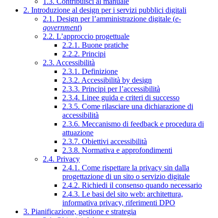
1.3. Contribuisci al manuale
2. Introduzione al design per i servizi pubblici digitali
2.1. Design per l’amministrazione digitale (
e-
government
)
2.2. L’approccio progettuale
2.2.1. Buone pratiche
2.2.2. Principi
2.3. Accessibilità
2.3.1. Definizione
2.3.2. Accessibilità by design
2.3.3. Principi per l’accessibilità
2.3.4. Linee guida e criteri di successo
2.3.5. Come rilasciare una dichiarazione di
accessibilità
2.3.6. Meccanismo di feedback e procedura di
attuazione
2.3.7. Obiettivi accessibilità
2.3.8. Normativa e approfondimenti
2.4. Privacy
2.4.1. Come rispettare la privacy sin dalla
progettazione di un sito o servizio digitale
2.4.2. Richiedi il consenso quando necessario
2.4.3. Le basi del sito web: architettura,
informativa privacy, riferimenti DPO
3. Pianificazione, gestione e strategia