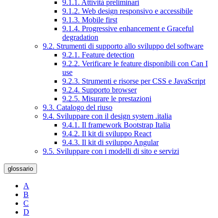
9.1.1. Attività preliminari
9.1.2. Web design responsivo e accessibile
9.1.3. Mobile first
9.1.4. Progressive enhancement e Graceful
degradation
9.2. Strumenti di supporto allo sviluppo del software
9.2.1. Feature detection
9.2.2. Verificare le feature disponibili con Can I
use
9.2.3. Strumenti e risorse per CSS e JavaScript
9.2.4. Supporto browser
9.2.5. Misurare le prestazioni
9.3. Catalogo del riuso
9.4. Sviluppare con il design system .italia
9.4.1. Il framework Bootstrap Italia
9.4.2. Il kit di sviluppo React
9.4.3. Il kit di sviluppo Angular
9.5. Sviluppare con i modelli di sito e servizi
glossario
A
B
C
D