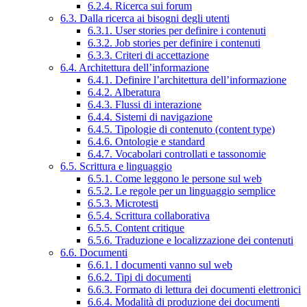
6.2.4. Ricerca sui forum
6.3. Dalla ricerca ai bisogni degli utenti
6.3.1. User stories per definire i contenuti
6.3.2. Job stories per definire i contenuti
6.3.3. Criteri di accettazione
6.4. Architettura dell’informazione
6.4.1. Definire l’architettura dell’informazione
6.4.2. Alberatura
6.4.3. Flussi di interazione
6.4.4. Sistemi di navigazione
6.4.5. Tipologie di contenuto (content type)
6.4.6. Ontologie e standard
6.4.7. Vocabolari controllati e tassonomie
6.5. Scrittura e linguaggio
6.5.1. Come leggono le persone sul web
6.5.2. Le regole per un linguaggio semplice
6.5.3. Microtesti
6.5.4. Scrittura collaborativa
6.5.5. Content critique
6.5.6. Traduzione e localizzazione dei contenuti
6.6. Documenti
6.6.1. I documenti vanno sul web
6.6.2. Tipi di documenti
6.6.3. Formato di lettura dei documenti elettronici
6.6.4. Modalità di produzione dei documenti