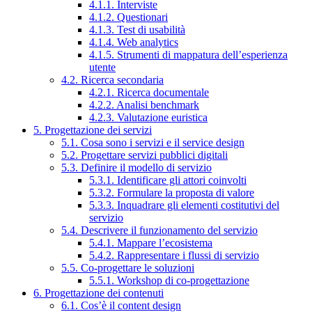
4.1.1. Interviste
4.1.2. Questionari
4.1.3. Test di usabilità
4.1.4. Web analytics
4.1.5. Strumenti di mappatura dell’esperienza
utente
4.2. Ricerca secondaria
4.2.1. Ricerca documentale
4.2.2. Analisi benchmark
4.2.3. Valutazione euristica
5. Progettazione dei servizi
5.1. Cosa sono i servizi e il service design
5.2. Progettare servizi pubblici digitali
5.3. Definire il modello di servizio
5.3.1. Identificare gli attori coinvolti
5.3.2. Formulare la proposta di valore
5.3.3. Inquadrare gli elementi costitutivi del
servizio
5.4. Descrivere il funzionamento del servizio
5.4.1. Mappare l’ecosistema
5.4.2. Rappresentare i flussi di servizio
5.5. Co-progettare le soluzioni
5.5.1. Workshop di co-progettazione
6. Progettazione dei contenuti
6.1. Cos’è il content design