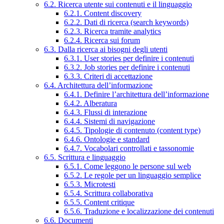
6.2. Ricerca utente sui contenuti e il linguaggio
6.2.1. Content discovery
6.2.2. Dati di ricerca (search keywords)
6.2.3. Ricerca tramite analytics
6.2.4. Ricerca sui forum
6.3. Dalla ricerca ai bisogni degli utenti
6.3.1. User stories per definire i contenuti
6.3.2. Job stories per definire i contenuti
6.3.3. Criteri di accettazione
6.4. Architettura dell’informazione
6.4.1. Definire l’architettura dell’informazione
6.4.2. Alberatura
6.4.3. Flussi di interazione
6.4.4. Sistemi di navigazione
6.4.5. Tipologie di contenuto (content type)
6.4.6. Ontologie e standard
6.4.7. Vocabolari controllati e tassonomie
6.5. Scrittura e linguaggio
6.5.1. Come leggono le persone sul web
6.5.2. Le regole per un linguaggio semplice
6.5.3. Microtesti
6.5.4. Scrittura collaborativa
6.5.5. Content critique
6.5.6. Traduzione e localizzazione dei contenuti
6.6. Documenti