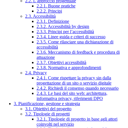
2.2. L’approccio progettuale
2.2.1. Buone pratiche
2.2.2. Principi
2.3. Accessibilità
2.3.1. Definizione
2.3.2. Accessibilità by design
2.3.3. Principi per l’accessibilità
2.3.4. Linee guida e criteri di successo
2.3.5. Come rilasciare una dichiarazione di
accessibilità
2.3.6. Meccanismo di feedback e procedura di
attuazione
2.3.7. Obiettivi accessibilità
2.3.8. Normativa e approfondimenti
2.4. Privacy
2.4.1. Come rispettare la privacy sin dalla
progettazione di un sito o servizio digitale
2.4.2. Richiedi il consenso quando necessario
2.4.3. Le basi del sito web: architettura,
informativa privacy, riferimenti DPO
3. Pianificazione, gestione e strategia
3.1. Obiettivi del progetto
3.2. Tipologie di progetti
3.2.1. Tipologie di progetto in base agli attori
coinvolti nel servizio