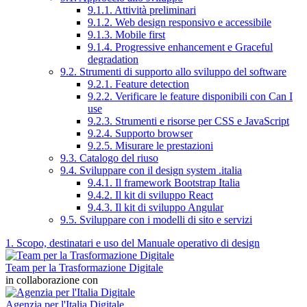
9.1.1. Attività preliminari
9.1.2. Web design responsivo e accessibile
9.1.3. Mobile first
9.1.4. Progressive enhancement e Graceful
degradation
9.2. Strumenti di supporto allo sviluppo del software
9.2.1. Feature detection
9.2.2. Verificare le feature disponibili con Can I
use
9.2.3. Strumenti e risorse per CSS e JavaScript
9.2.4. Supporto browser
9.2.5. Misurare le prestazioni
9.3. Catalogo del riuso
9.4. Sviluppare con il design system .italia
9.4.1. Il framework Bootstrap Italia
9.4.2. Il kit di sviluppo React
9.4.3. Il kit di sviluppo Angular
9.5. Sviluppare con i modelli di sito e servizi
1. Scopo, destinatari e uso del Manuale operativo di design
Team per la Trasformazione Digitale
in collaborazione con
Agenzia per l'Italia Digitale