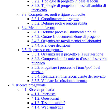
3.2.2. Tipologie di progetto in base al focus
3.2.3. Tipologie di progetto in base all’ambito di
intervento
3.3. Competenze, ruoli e figure coinvolte
3.3.1. Coordinatore di progetto
3.3.2. Definire ruoli e responsabilità
3.4. Metodo di lavoro
3.4.1. Definire processi, strumenti e rituali
3.4.2. Curare la documentazione di progetto
3.4.3. Organizzare tavoli tecnici collaborativi
3.4.4. Prendere decisioni
3.5. Il processo progettuale
3.5.1. Organizzare il progetto e la sua gestione
3.5.2. Comprendere il contesto d’uso del servizio
pubblico
3.5.3. Progettare i processi e i
touchpoint
del
servizio
3.5.4. Realizzare l’interfaccia utente del servizio
3.5.5. Validare la soluzione ottenuta
4. Ricerca progettuale
4.1. Ricerca primaria
4.1.1. Interviste
4.1.2. Questionari
4.1.3. Test di usabilità
4.1.4. Web analytics