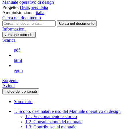
Manuale operativo di design
Progetto:
Designers Italia
Amministrazione:
italia
Cerca nel documento
Cerca nel documento
Informazioni
versione-corrente
Scarica
pdf
html
epub
Sorgente
Azioni
indice dei contenuti
Sommario
1. Scopo, destinatari e uso del Manuale operativo di design
1.1. Versionamento e storico
1.2. Consultazione del manuale
1.3. Contribuisci al manuale