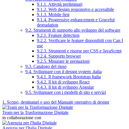
9.1.1. Attività preliminari
9.1.2. Web design responsivo e accessibile
9.1.3. Mobile first
9.1.4. Progressive enhancement e Graceful
degradation
9.2. Strumenti di supporto allo sviluppo del software
9.2.1. Feature detection
9.2.2. Verificare le feature disponibili con Can I
use
9.2.3. Strumenti e risorse per CSS e JavaScript
9.2.4. Supporto browser
9.2.5. Misurare le prestazioni
9.3. Catalogo del riuso
9.4. Sviluppare con il design system .italia
9.4.1. Il framework Bootstrap Italia
9.4.2. Il kit di sviluppo React
9.4.3. Il kit di sviluppo Angular
9.5. Sviluppare con i modelli di sito e servizi
1. Scopo, destinatari e uso del Manuale operativo di design
Team per la Trasformazione Digitale
in collaborazione con
Agenzia per l'Italia Digitale