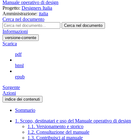
Manuale operativo di design
Progetto:
Designers Italia
Amministrazione:
italia
Cerca nel documento
Cerca nel documento
Informazioni
versione-corrente
Scarica
pdf
html
epub
Sorgente
Azioni
indice dei contenuti
Sommario
1. Scopo, destinatari e uso del Manuale operativo di design
1.1. Versionamento e storico
1.2. Consultazione del manuale
1.3. Contribuisci al manuale