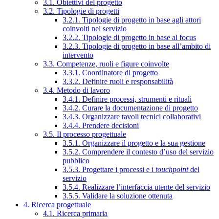
3.1. Obiettivi del progetto
3.2. Tipologie di progetti
3.2.1. Tipologie di progetto in base agli attori
coinvolti nel servizio
3.2.2. Tipologie di progetto in base al focus
3.2.3. Tipologie di progetto in base all’ambito di
intervento
3.3. Competenze, ruoli e figure coinvolte
3.3.1. Coordinatore di progetto
3.3.2. Definire ruoli e responsabilità
3.4. Metodo di lavoro
3.4.1. Definire processi, strumenti e rituali
3.4.2. Curare la documentazione di progetto
3.4.3. Organizzare tavoli tecnici collaborativi
3.4.4. Prendere decisioni
3.5. Il processo progettuale
3.5.1. Organizzare il progetto e la sua gestione
3.5.2. Comprendere il contesto d’uso del servizio
pubblico
3.5.3. Progettare i processi e i
touchpoint
del
servizio
3.5.4. Realizzare l’interfaccia utente del servizio
3.5.5. Validare la soluzione ottenuta
4. Ricerca progettuale
4.1. Ricerca primaria