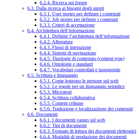
6.2.4. Ricerca sui forum
6.3. Dalla ricerca ai bisogni degli utenti
6.3.1. User stories per definire i contenuti
6.3.2. Job stories per definire i contenuti
6.3.3. Criteri di accettazione
6.4. Architettura dell’informazione
6.4.1. Definire l’architettura dell’informazione
6.4.2. Alberatura
6.4.3. Flussi di interazione
6.4.4. Sistemi di navigazione
6.4.5. Tipologie di contenuto (content type)
6.4.6. Ontologie e standard
6.4.7. Vocabolari controllati e tassonomie
6.5. Scrittura e linguaggio
6.5.1. Come leggono le persone sul web
6.5.2. Le regole per un linguaggio semplice
6.5.3. Microtesti
6.5.4. Scrittura collaborativa
6.5.5. Content critique
6.5.6. Traduzione e localizzazione dei contenuti
6.6. Documenti
6.6.1. I documenti vanno sul web
6.6.2. Tipi di documenti
6.6.3. Formato di lettura dei documenti elettronici
6.6.4. Modalità di produzione dei documenti