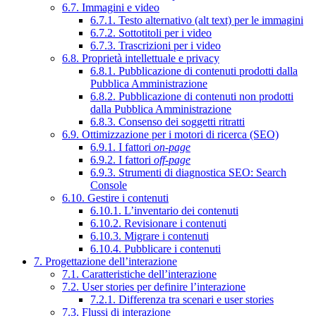
6.7. Immagini e video
6.7.1. Testo alternativo (alt text) per le immagini
6.7.2. Sottotitoli per i video
6.7.3. Trascrizioni per i video
6.8. Proprietà intellettuale e privacy
6.8.1. Pubblicazione di contenuti prodotti dalla
Pubblica Amministrazione
6.8.2. Pubblicazione di contenuti non prodotti
dalla Pubblica Amministrazione
6.8.3. Consenso dei soggetti ritratti
6.9. Ottimizzazione per i motori di ricerca (SEO)
6.9.1. I fattori
on-page
6.9.2. I fattori
off-page
6.9.3. Strumenti di diagnostica SEO: Search
Console
6.10. Gestire i contenuti
6.10.1. L’inventario dei contenuti
6.10.2. Revisionare i contenuti
6.10.3. Migrare i contenuti
6.10.4. Pubblicare i contenuti
7. Progettazione dell’interazione
7.1. Caratteristiche dell’interazione
7.2. User stories per definire l’interazione
7.2.1. Differenza tra scenari e user stories
7.3. Flussi di interazione