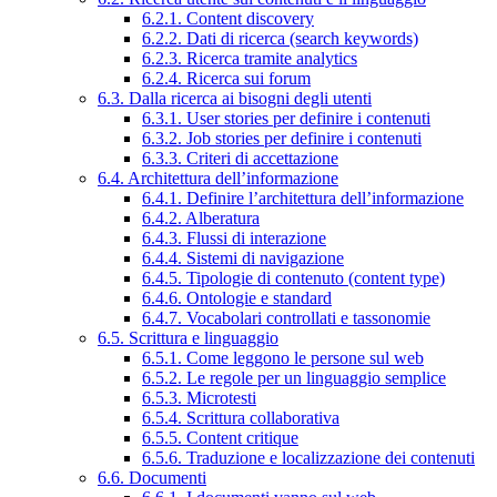
6.2.1. Content discovery
6.2.2. Dati di ricerca (search keywords)
6.2.3. Ricerca tramite analytics
6.2.4. Ricerca sui forum
6.3. Dalla ricerca ai bisogni degli utenti
6.3.1. User stories per definire i contenuti
6.3.2. Job stories per definire i contenuti
6.3.3. Criteri di accettazione
6.4. Architettura dell’informazione
6.4.1. Definire l’architettura dell’informazione
6.4.2. Alberatura
6.4.3. Flussi di interazione
6.4.4. Sistemi di navigazione
6.4.5. Tipologie di contenuto (content type)
6.4.6. Ontologie e standard
6.4.7. Vocabolari controllati e tassonomie
6.5. Scrittura e linguaggio
6.5.1. Come leggono le persone sul web
6.5.2. Le regole per un linguaggio semplice
6.5.3. Microtesti
6.5.4. Scrittura collaborativa
6.5.5. Content critique
6.5.6. Traduzione e localizzazione dei contenuti
6.6. Documenti