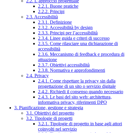
2.2. L’approccio progettuale
2.2.1. Buone pratiche
2.2.2. Principi
2.3. Accessibilità
2.3.1. Definizione
2.3.2. Accessibilità by design
2.3.3. Principi per l’accessibilità
2.3.4. Linee guida e criteri di successo
2.3.5. Come rilasciare una dichiarazione di
accessibilità
2.3.6. Meccanismo di feedback e procedura di
attuazione
2.3.7. Obiettivi accessibilità
2.3.8. Normativa e approfondimenti
2.4. Privacy
2.4.1. Come rispettare la privacy sin dalla
progettazione di un sito o servizio digitale
2.4.2. Richiedi il consenso quando necessario
2.4.3. Le basi del sito web: architettura,
informativa privacy, riferimenti DPO
3. Pianificazione, gestione e strategia
3.1. Obiettivi del progetto
3.2. Tipologie di progetti
3.2.1. Tipologie di progetto in base agli attori
coinvolti nel servizio