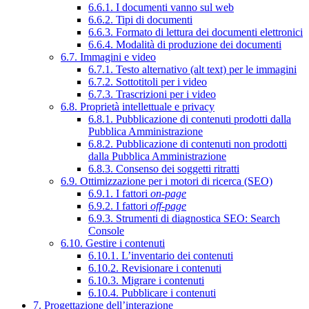
6.6.1. I documenti vanno sul web
6.6.2. Tipi di documenti
6.6.3. Formato di lettura dei documenti elettronici
6.6.4. Modalità di produzione dei documenti
6.7. Immagini e video
6.7.1. Testo alternativo (alt text) per le immagini
6.7.2. Sottotitoli per i video
6.7.3. Trascrizioni per i video
6.8. Proprietà intellettuale e privacy
6.8.1. Pubblicazione di contenuti prodotti dalla
Pubblica Amministrazione
6.8.2. Pubblicazione di contenuti non prodotti
dalla Pubblica Amministrazione
6.8.3. Consenso dei soggetti ritratti
6.9. Ottimizzazione per i motori di ricerca (SEO)
6.9.1. I fattori
on-page
6.9.2. I fattori
off-page
6.9.3. Strumenti di diagnostica SEO: Search
Console
6.10. Gestire i contenuti
6.10.1. L’inventario dei contenuti
6.10.2. Revisionare i contenuti
6.10.3. Migrare i contenuti
6.10.4. Pubblicare i contenuti
7. Progettazione dell’interazione