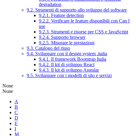
degradation
9.2. Strumenti di supporto allo sviluppo del software
9.2.1. Feature detection
9.2.2. Verificare le feature disponibili con Can I
use
9.2.3. Strumenti e risorse per CSS e JavaScript
9.2.4. Supporto browser
9.2.5. Misurare le prestazioni
9.3. Catalogo del riuso
9.4. Sviluppare con il design system .italia
9.4.1. Il framework Bootstrap Italia
9.4.2. Il kit di sviluppo React
9.4.3. Il kit di sviluppo Angular
9.5. Sviluppare con i modelli di sito e servizi
None
None
A
B
C
D
E
I
M