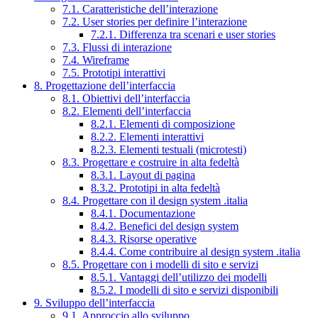
7.1. Caratteristiche dell’interazione
7.2. User stories per definire l’interazione
7.2.1. Differenza tra scenari e user stories
7.3. Flussi di interazione
7.4. Wireframe
7.5. Prototipi interattivi
8. Progettazione dell’interfaccia
8.1. Obiettivi dell’interfaccia
8.2. Elementi dell’interfaccia
8.2.1. Elementi di composizione
8.2.2. Elementi interattivi
8.2.3. Elementi testuali (microtesti)
8.3. Progettare e costruire in alta fedeltà
8.3.1. Layout di pagina
8.3.2. Prototipi in alta fedeltà
8.4. Progettare con il design system .italia
8.4.1. Documentazione
8.4.2. Benefici del design system
8.4.3. Risorse operative
8.4.4. Come contribuire al design system .italia
8.5. Progettare con i modelli di sito e servizi
8.5.1. Vantaggi dell’utilizzo dei modelli
8.5.2. I modelli di sito e servizi disponibili
9. Sviluppo dell’interfaccia
9.1. Approccio allo sviluppo