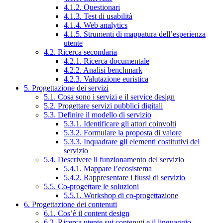
4.1.2. Questionari
4.1.3. Test di usabilità
4.1.4. Web analytics
4.1.5. Strumenti di mappatura dell’esperienza
utente
4.2. Ricerca secondaria
4.2.1. Ricerca documentale
4.2.2. Analisi benchmark
4.2.3. Valutazione euristica
5. Progettazione dei servizi
5.1. Cosa sono i servizi e il service design
5.2. Progettare servizi pubblici digitali
5.3. Definire il modello di servizio
5.3.1. Identificare gli attori coinvolti
5.3.2. Formulare la proposta di valore
5.3.3. Inquadrare gli elementi costitutivi del
servizio
5.4. Descrivere il funzionamento del servizio
5.4.1. Mappare l’ecosistema
5.4.2. Rappresentare i flussi di servizio
5.5. Co-progettare le soluzioni
5.5.1. Workshop di co-progettazione
6. Progettazione dei contenuti
6.1. Cos’è il content design
6.2. Ricerca utente sui contenuti e il linguaggio