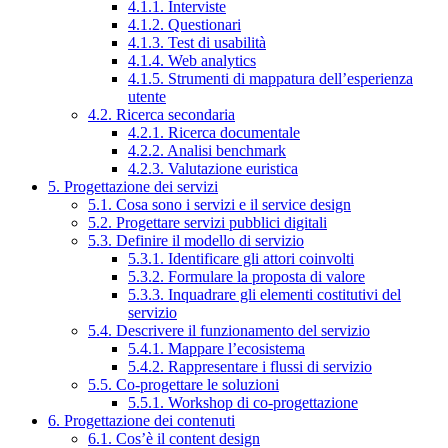
4.1.1. Interviste
4.1.2. Questionari
4.1.3. Test di usabilità
4.1.4. Web analytics
4.1.5. Strumenti di mappatura dell’esperienza
utente
4.2. Ricerca secondaria
4.2.1. Ricerca documentale
4.2.2. Analisi benchmark
4.2.3. Valutazione euristica
5. Progettazione dei servizi
5.1. Cosa sono i servizi e il service design
5.2. Progettare servizi pubblici digitali
5.3. Definire il modello di servizio
5.3.1. Identificare gli attori coinvolti
5.3.2. Formulare la proposta di valore
5.3.3. Inquadrare gli elementi costitutivi del
servizio
5.4. Descrivere il funzionamento del servizio
5.4.1. Mappare l’ecosistema
5.4.2. Rappresentare i flussi di servizio
5.5. Co-progettare le soluzioni
5.5.1. Workshop di co-progettazione
6. Progettazione dei contenuti
6.1. Cos’è il content design