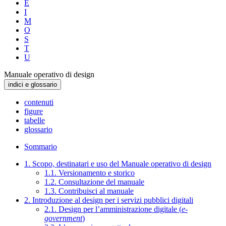
E
I
M
O
S
T
U
Manuale operativo di design
indici e glossario
contenuti
figure
tabelle
glossario
Sommario
1. Scopo, destinatari e uso del Manuale operativo di design
1.1. Versionamento e storico
1.2. Consultazione del manuale
1.3. Contribuisci al manuale
2. Introduzione al design per i servizi pubblici digitali
2.1. Design per l’amministrazione digitale (
e-
government
)