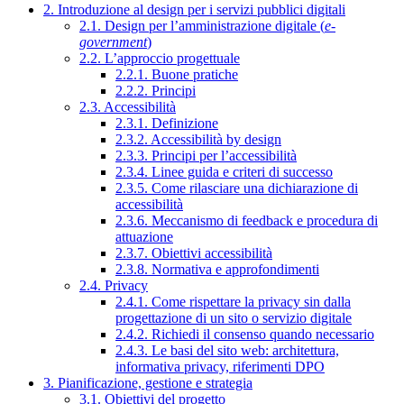
2. Introduzione al design per i servizi pubblici digitali
2.1. Design per l’amministrazione digitale (
e-
government
)
2.2. L’approccio progettuale
2.2.1. Buone pratiche
2.2.2. Principi
2.3. Accessibilità
2.3.1. Definizione
2.3.2. Accessibilità by design
2.3.3. Principi per l’accessibilità
2.3.4. Linee guida e criteri di successo
2.3.5. Come rilasciare una dichiarazione di
accessibilità
2.3.6. Meccanismo di feedback e procedura di
attuazione
2.3.7. Obiettivi accessibilità
2.3.8. Normativa e approfondimenti
2.4. Privacy
2.4.1. Come rispettare la privacy sin dalla
progettazione di un sito o servizio digitale
2.4.2. Richiedi il consenso quando necessario
2.4.3. Le basi del sito web: architettura,
informativa privacy, riferimenti DPO
3. Pianificazione, gestione e strategia
3.1. Obiettivi del progetto