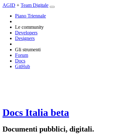
AGID
+
Team Digitale
Piano Triennale
Le community
Developers
Designers
Gli strumenti
Forum
Docs
GitHub
Docs Italia
beta
Documenti pubblici, digitali.