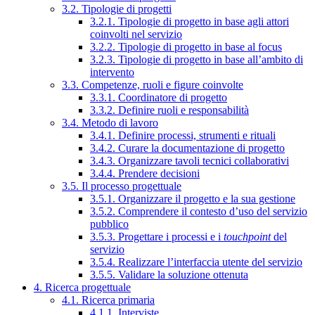
3.2. Tipologie di progetti
3.2.1. Tipologie di progetto in base agli attori
coinvolti nel servizio
3.2.2. Tipologie di progetto in base al focus
3.2.3. Tipologie di progetto in base all’ambito di
intervento
3.3. Competenze, ruoli e figure coinvolte
3.3.1. Coordinatore di progetto
3.3.2. Definire ruoli e responsabilità
3.4. Metodo di lavoro
3.4.1. Definire processi, strumenti e rituali
3.4.2. Curare la documentazione di progetto
3.4.3. Organizzare tavoli tecnici collaborativi
3.4.4. Prendere decisioni
3.5. Il processo progettuale
3.5.1. Organizzare il progetto e la sua gestione
3.5.2. Comprendere il contesto d’uso del servizio
pubblico
3.5.3. Progettare i processi e i
touchpoint
del
servizio
3.5.4. Realizzare l’interfaccia utente del servizio
3.5.5. Validare la soluzione ottenuta
4. Ricerca progettuale
4.1. Ricerca primaria
4.1.1. Interviste