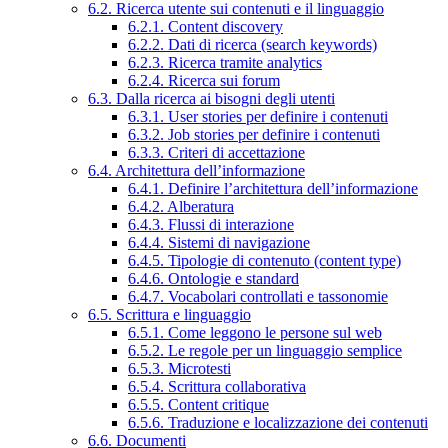
6.2. Ricerca utente sui contenuti e il linguaggio
6.2.1. Content discovery
6.2.2. Dati di ricerca (search keywords)
6.2.3. Ricerca tramite analytics
6.2.4. Ricerca sui forum
6.3. Dalla ricerca ai bisogni degli utenti
6.3.1. User stories per definire i contenuti
6.3.2. Job stories per definire i contenuti
6.3.3. Criteri di accettazione
6.4. Architettura dell’informazione
6.4.1. Definire l’architettura dell’informazione
6.4.2. Alberatura
6.4.3. Flussi di interazione
6.4.4. Sistemi di navigazione
6.4.5. Tipologie di contenuto (content type)
6.4.6. Ontologie e standard
6.4.7. Vocabolari controllati e tassonomie
6.5. Scrittura e linguaggio
6.5.1. Come leggono le persone sul web
6.5.2. Le regole per un linguaggio semplice
6.5.3. Microtesti
6.5.4. Scrittura collaborativa
6.5.5. Content critique
6.5.6. Traduzione e localizzazione dei contenuti
6.6. Documenti