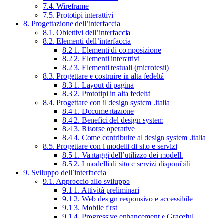
7.4. Wireframe
7.5. Prototipi interattivi
8. Progettazione dell’interfaccia
8.1. Obiettivi dell’interfaccia
8.2. Elementi dell’interfaccia
8.2.1. Elementi di composizione
8.2.2. Elementi interattivi
8.2.3. Elementi testuali (microtesti)
8.3. Progettare e costruire in alta fedeltà
8.3.1. Layout di pagina
8.3.2. Prototipi in alta fedeltà
8.4. Progettare con il design system .italia
8.4.1. Documentazione
8.4.2. Benefici del design system
8.4.3. Risorse operative
8.4.4. Come contribuire al design system .italia
8.5. Progettare con i modelli di sito e servizi
8.5.1. Vantaggi dell’utilizzo dei modelli
8.5.2. I modelli di sito e servizi disponibili
9. Sviluppo dell’interfaccia
9.1. Approccio allo sviluppo
9.1.1. Attività preliminari
9.1.2. Web design responsivo e accessibile
9.1.3. Mobile first
9.1.4. Progressive enhancement e Graceful