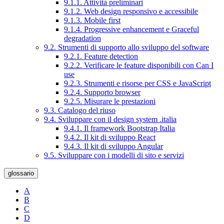
9.1.1. Attività preliminari
9.1.2. Web design responsivo e accessibile
9.1.3. Mobile first
9.1.4. Progressive enhancement e Graceful
degradation
9.2. Strumenti di supporto allo sviluppo del software
9.2.1. Feature detection
9.2.2. Verificare le feature disponibili con Can I
use
9.2.3. Strumenti e risorse per CSS e JavaScript
9.2.4. Supporto browser
9.2.5. Misurare le prestazioni
9.3. Catalogo del riuso
9.4. Sviluppare con il design system .italia
9.4.1. Il framework Bootstrap Italia
9.4.2. Il kit di sviluppo React
9.4.3. Il kit di sviluppo Angular
9.5. Sviluppare con i modelli di sito e servizi
glossario
A
B
C
D