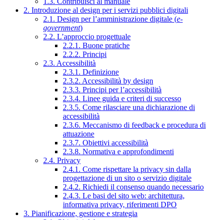
1.3. Contribuisci al manuale
2. Introduzione al design per i servizi pubblici digitali
2.1. Design per l’amministrazione digitale (
e-
government
)
2.2. L’approccio progettuale
2.2.1. Buone pratiche
2.2.2. Principi
2.3. Accessibilità
2.3.1. Definizione
2.3.2. Accessibilità by design
2.3.3. Principi per l’accessibilità
2.3.4. Linee guida e criteri di successo
2.3.5. Come rilasciare una dichiarazione di
accessibilità
2.3.6. Meccanismo di feedback e procedura di
attuazione
2.3.7. Obiettivi accessibilità
2.3.8. Normativa e approfondimenti
2.4. Privacy
2.4.1. Come rispettare la privacy sin dalla
progettazione di un sito o servizio digitale
2.4.2. Richiedi il consenso quando necessario
2.4.3. Le basi del sito web: architettura,
informativa privacy, riferimenti DPO
3. Pianificazione, gestione e strategia