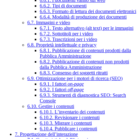
6.6.1. I documenti vanno sul web
6.6.2. Tipi di documenti
6.6.3. Formato di lettura dei documenti elettronici
6.6.4. Modalità di produzione dei documenti
6.7. Immagini e video
6.7.1. Testo alternativo (alt text) per le immagini
6.7.2. Sottotitoli per i video
6.7.3. Trascrizioni per i video
6.8. Proprietà intellettuale e privacy
6.8.1. Pubblicazione di contenuti prodotti dalla
Pubblica Amministrazione
6.8.2. Pubblicazione di contenuti non prodotti
dalla Pubblica Amministrazione
6.8.3. Consenso dei soggetti ritratti
6.9. Ottimizzazione per i motori di ricerca (SEO)
6.9.1. I fattori
on-page
6.9.2. I fattori
off-page
6.9.3. Strumenti di diagnostica SEO: Search
Console
6.10. Gestire i contenuti
6.10.1. L’inventario dei contenuti
6.10.2. Revisionare i contenuti
6.10.3. Migrare i contenuti
6.10.4. Pubblicare i contenuti
7. Progettazione dell’interazione