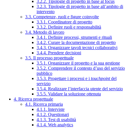
3.2.2. Tipologie di progetto in base al focus
3.2.3. Tipologie di progetto in base all’ambito di
intervento
3.3. Competenze, ruoli e figure coinvolte
3.3.1. Coordinatore di progetto
3.3.2. Definire ruoli e responsabilità
3.4. Metodo di lavoro
3.4.1. Definire processi, strumenti e rituali
3.4.2. Curare la documentazione di progetto
3.4.3. Organizzare tavoli tecnici collaborativi
3.4.4. Prendere decisioni
3.5. Il processo progettuale
3.5.1. Organizzare il progetto e la sua gestione
3.5.2. Comprendere il contesto d’uso del servizio
pubblico
3.5.3. Progettare i processi e i
touchpoint
del
servizio
3.5.4. Realizzare l’interfaccia utente del servizio
3.5.5. Validare la soluzione ottenuta
4. Ricerca progettuale
4.1. Ricerca primaria
4.1.1. Interviste
4.1.2. Questionari
4.1.3. Test di usabilità
4.1.4. Web analytics