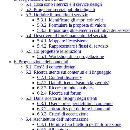
5.1. Cosa sono i servizi e il service design
5.2. Progettare servizi pubblici digitali
5.3. Definire il modello di servizio
5.3.1. Identificare gli attori coinvolti
5.3.2. Formulare la proposta di valore
5.3.3. Inquadrare gli elementi costitutivi del serviz
5.4. Descrivere il funzionamento del servizio
5.4.1. Mappare l’ecosistema
5.4.2. Rappresentare i flussi di servizio
5.5. Co-progettare le soluzioni
5.5.1. Workshop di co-progettazione
6. Progettazione dei contenuti
6.1. Cos’è il content design
6.2. Ricerca utente sui contenuti e il linguaggio
6.2.1. Content discovery
6.2.2. Dati di ricerca (search keywords)
6.2.3. Ricerca tramite analytics
6.2.4. Ricerca sui forum
6.3. Dalla ricerca ai bisogni degli utenti
6.3.1. User stories per definire i contenuti
6.3.2. Job stories per definire i contenuti
6.3.3. Criteri di accettazione
6.4. Architettura dell’informazione
6.4.1. Definire l’architettura dell’informazione
6.4.2. Alberatura