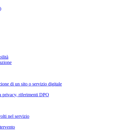
)
ilità
azione
ione di un sito o servizio digitale
va privacy, riferimenti DPO
olti nel servizio
ntervento