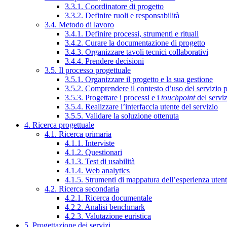
3.3.1. Coordinatore di progetto
3.3.2. Definire ruoli e responsabilità
3.4. Metodo di lavoro
3.4.1. Definire processi, strumenti e rituali
3.4.2. Curare la documentazione di progetto
3.4.3. Organizzare tavoli tecnici collaborativi
3.4.4. Prendere decisioni
3.5. Il processo progettuale
3.5.1. Organizzare il progetto e la sua gestione
3.5.2. Comprendere il contesto d’uso del servizio 
3.5.3. Progettare i processi e i
touchpoint
del servi
3.5.4. Realizzare l’interfaccia utente del servizio
3.5.5. Validare la soluzione ottenuta
4. Ricerca progettuale
4.1. Ricerca primaria
4.1.1. Interviste
4.1.2. Questionari
4.1.3. Test di usabilità
4.1.4. Web analytics
4.1.5. Strumenti di mappatura dell’esperienza uten
4.2. Ricerca secondaria
4.2.1. Ricerca documentale
4.2.2. Analisi benchmark
4.2.3. Valutazione euristica
5. Progettazione dei servizi