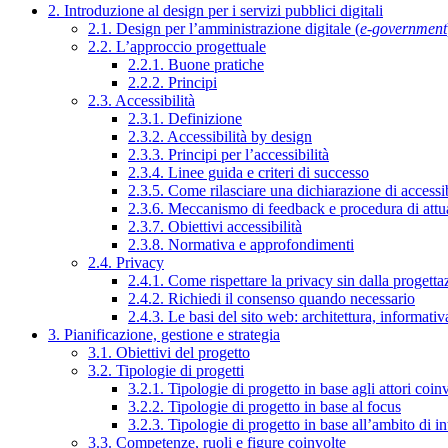
2. Introduzione al design per i servizi pubblici digitali
2.1. Design per l’amministrazione digitale (
e-government
2.2. L’approccio progettuale
2.2.1. Buone pratiche
2.2.2. Principi
2.3. Accessibilità
2.3.1. Definizione
2.3.2. Accessibilità by design
2.3.3. Principi per l’accessibilità
2.3.4. Linee guida e criteri di successo
2.3.5. Come rilasciare una dichiarazione di accessib
2.3.6. Meccanismo di feedback e procedura di attu
2.3.7. Obiettivi accessibilità
2.3.8. Normativa e approfondimenti
2.4. Privacy
2.4.1. Come rispettare la privacy sin dalla progettaz
2.4.2. Richiedi il consenso quando necessario
2.4.3. Le basi del sito web: architettura, informati
3. Pianificazione, gestione e strategia
3.1. Obiettivi del progetto
3.2. Tipologie di progetti
3.2.1. Tipologie di progetto in base agli attori coinv
3.2.2. Tipologie di progetto in base al focus
3.2.3. Tipologie di progetto in base all’ambito di i
3.3. Competenze, ruoli e figure coinvolte