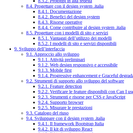
8.3.2. Prototipi in alta fedeltà
8.4. Progettare con il design system .italia
8.4.1. Documentazione
8.4.2. Benefici del design system
8.4.3. Risorse operative
8.4.4. Come contribuire al design system .italia
8.5. Progettare con i modelli di sito e servizi
8.5.1. Vantaggi dell’utilizzo dei modelli
8.5.2. I modelli di sito e servizi disponibili
9. Sviluppo dell’interfaccia
9.1. Approccio allo sviluppo
9.1.1. Attività preliminari
9.1.2. Web design responsivo e accessibile
9.1.3. Mobile first
9.1.4. Progressive enhancement e Graceful degrad
9.2. Strumenti di supporto allo sviluppo del software
9.2.1. Feature detection
9.2.2. Verificare le feature disponibili con Can I us
9.2.3. Strumenti e risorse per CSS e JavaScript
9.2.4. Supporto browser
9.2.5. Misurare le prestazioni
9.3. Catalogo del riuso
9.4. Sviluppare con il design system .italia
9.4.1. Il framework Bootstrap Italia
9.4.2. Il kit di sviluppo React