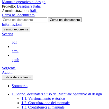
Manuale operativo di design
Progetto:
Designers Italia
Amministrazione:
italia
Cerca nel documento
Cerca nel documento
Informazioni
versione-corrente
Scarica
pdf
html
epub
Sorgente
Azioni
indice dei contenuti
Sommario
1. Scopo, destinatari e uso del Manuale operativo di design
1.1. Versionamento e storico
1.2. Consultazione del manuale
1.3. Contribuisci al manuale