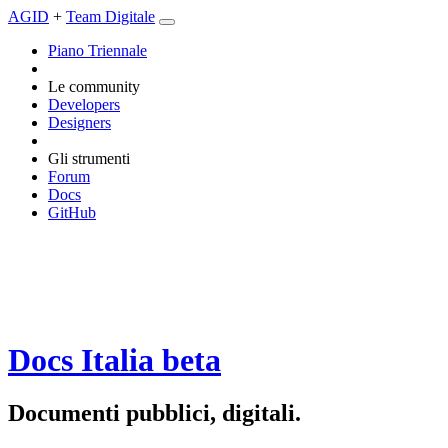
AGID
+
Team Digitale
Piano Triennale
Le community
Developers
Designers
Gli strumenti
Forum
Docs
GitHub
Docs Italia
beta
Documenti pubblici, digitali.