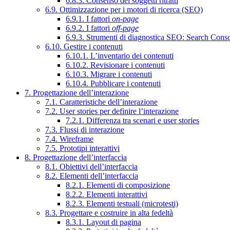
6.8.3. Consenso dei soggetti ritratti
6.9. Ottimizzazione per i motori di ricerca (SEO)
6.9.1. I fattori
on-page
6.9.2. I fattori
off-page
6.9.3. Strumenti di diagnostica SEO: Search Cons
6.10. Gestire i contenuti
6.10.1. L’inventario dei contenuti
6.10.2. Revisionare i contenuti
6.10.3. Migrare i contenuti
6.10.4. Pubblicare i contenuti
7. Progettazione dell’interazione
7.1. Caratteristiche dell’interazione
7.2. User stories per definire l’interazione
7.2.1. Differenza tra scenari e user stories
7.3. Flussi di interazione
7.4. Wireframe
7.5. Prototipi interattivi
8. Progettazione dell’interfaccia
8.1. Obiettivi dell’interfaccia
8.2. Elementi dell’interfaccia
8.2.1. Elementi di composizione
8.2.2. Elementi interattivi
8.2.3. Elementi testuali (microtesti)
8.3. Progettare e costruire in alta fedeltà
8.3.1. Layout di pagina