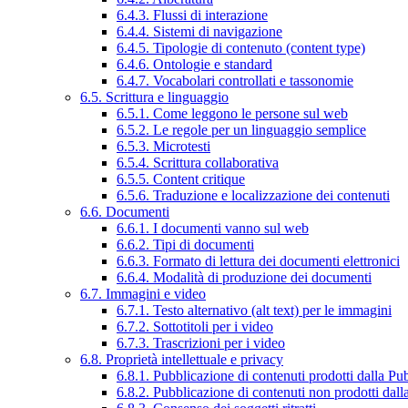
6.4.3. Flussi di interazione
6.4.4. Sistemi di navigazione
6.4.5. Tipologie di contenuto (content type)
6.4.6. Ontologie e standard
6.4.7. Vocabolari controllati e tassonomie
6.5. Scrittura e linguaggio
6.5.1. Come leggono le persone sul web
6.5.2. Le regole per un linguaggio semplice
6.5.3. Microtesti
6.5.4. Scrittura collaborativa
6.5.5. Content critique
6.5.6. Traduzione e localizzazione dei contenuti
6.6. Documenti
6.6.1. I documenti vanno sul web
6.6.2. Tipi di documenti
6.6.3. Formato di lettura dei documenti elettronici
6.6.4. Modalità di produzione dei documenti
6.7. Immagini e video
6.7.1. Testo alternativo (alt text) per le immagini
6.7.2. Sottotitoli per i video
6.7.3. Trascrizioni per i video
6.8. Proprietà intellettuale e privacy
6.8.1. Pubblicazione di contenuti prodotti dalla P
6.8.2. Pubblicazione di contenuti non prodotti dal