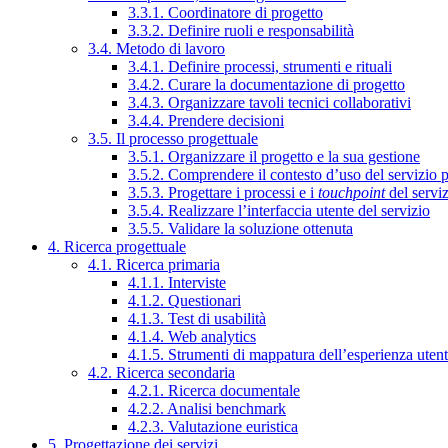
3.3.1. Coordinatore di progetto
3.3.2. Definire ruoli e responsabilità
3.4. Metodo di lavoro
3.4.1. Definire processi, strumenti e rituali
3.4.2. Curare la documentazione di progetto
3.4.3. Organizzare tavoli tecnici collaborativi
3.4.4. Prendere decisioni
3.5. Il processo progettuale
3.5.1. Organizzare il progetto e la sua gestione
3.5.2. Comprendere il contesto d’uso del servizio 
3.5.3. Progettare i processi e i
touchpoint
del servi
3.5.4. Realizzare l’interfaccia utente del servizio
3.5.5. Validare la soluzione ottenuta
4. Ricerca progettuale
4.1. Ricerca primaria
4.1.1. Interviste
4.1.2. Questionari
4.1.3. Test di usabilità
4.1.4. Web analytics
4.1.5. Strumenti di mappatura dell’esperienza uten
4.2. Ricerca secondaria
4.2.1. Ricerca documentale
4.2.2. Analisi benchmark
4.2.3. Valutazione euristica
5. Progettazione dei servizi