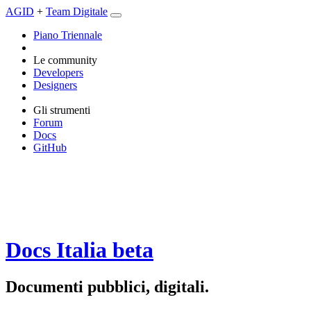
AGID
+
Team Digitale
Piano Triennale
Le community
Developers
Designers
Gli strumenti
Forum
Docs
GitHub
Docs Italia
beta
Documenti pubblici, digitali.