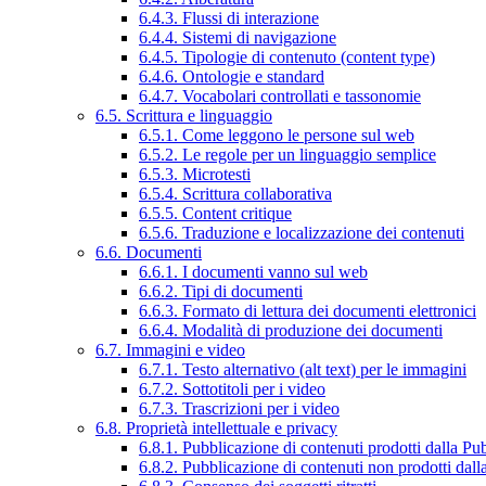
6.4.3. Flussi di interazione
6.4.4. Sistemi di navigazione
6.4.5. Tipologie di contenuto (content type)
6.4.6. Ontologie e standard
6.4.7. Vocabolari controllati e tassonomie
6.5. Scrittura e linguaggio
6.5.1. Come leggono le persone sul web
6.5.2. Le regole per un linguaggio semplice
6.5.3. Microtesti
6.5.4. Scrittura collaborativa
6.5.5. Content critique
6.5.6. Traduzione e localizzazione dei contenuti
6.6. Documenti
6.6.1. I documenti vanno sul web
6.6.2. Tipi di documenti
6.6.3. Formato di lettura dei documenti elettronici
6.6.4. Modalità di produzione dei documenti
6.7. Immagini e video
6.7.1. Testo alternativo (alt text) per le immagini
6.7.2. Sottotitoli per i video
6.7.3. Trascrizioni per i video
6.8. Proprietà intellettuale e privacy
6.8.1. Pubblicazione di contenuti prodotti dalla P
6.8.2. Pubblicazione di contenuti non prodotti dal