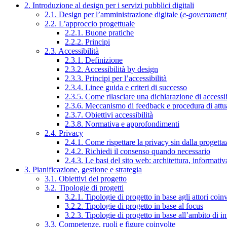
2. Introduzione al design per i servizi pubblici digitali
2.1. Design per l’amministrazione digitale (
e-government
2.2. L’approccio progettuale
2.2.1. Buone pratiche
2.2.2. Principi
2.3. Accessibilità
2.3.1. Definizione
2.3.2. Accessibilità by design
2.3.3. Principi per l’accessibilità
2.3.4. Linee guida e criteri di successo
2.3.5. Come rilasciare una dichiarazione di accessib
2.3.6. Meccanismo di feedback e procedura di attu
2.3.7. Obiettivi accessibilità
2.3.8. Normativa e approfondimenti
2.4. Privacy
2.4.1. Come rispettare la privacy sin dalla progettaz
2.4.2. Richiedi il consenso quando necessario
2.4.3. Le basi del sito web: architettura, informati
3. Pianificazione, gestione e strategia
3.1. Obiettivi del progetto
3.2. Tipologie di progetti
3.2.1. Tipologie di progetto in base agli attori coinv
3.2.2. Tipologie di progetto in base al focus
3.2.3. Tipologie di progetto in base all’ambito di i
3.3. Competenze, ruoli e figure coinvolte