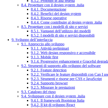
8.3.2. Prototipi in alta fedeltà
8.4. Progettare con il design system .italia
8.4.1. Documentazione
8.4.2. Benefici del design system
8.4.3. Risorse operative
8.4.4. Come contribuire al design system .italia
8.5. Progettare con i modelli di sito e servizi
8.5.1. Vantaggi dell’utilizzo dei modelli
8.5.2. I modelli di sito e servizi disponibili
9. Sviluppo dell’interfaccia
9.1. Approccio allo sviluppo
9.1.1. Attività preliminari
9.1.2. Web design responsivo e accessibile
9.1.3. Mobile first
9.1.4. Progressive enhancement e Graceful degrad
9.2. Strumenti di supporto allo sviluppo del software
9.2.1. Feature detection
9.2.2. Verificare le feature disponibili con Can I us
9.2.3. Strumenti e risorse per CSS e JavaScript
9.2.4. Supporto browser
9.2.5. Misurare le prestazioni
9.3. Catalogo del riuso
9.4. Sviluppare con il design system .italia
9.4.1. Il framework Bootstrap Italia
9.4.2. Il kit di sviluppo React