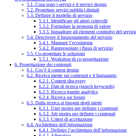
5.1. Cosa sono i servizi e il service design
5.2. Progettare servizi pubblici digitali
5.3. Definire il modello di servizio
5.3.1. Identificare gli attori coinvolti
5.3.2. Formulare la proposta di valore
5.3.3. Inquadrare gli elementi costitutivi del serviz
5.4. Descrivere il funzionamento del servizio
5.4.1. Mappare l’ecosistema
5.4.2. Rappresentare i flussi di servizio
5.5. Co-progettare le soluzioni
5.5.1. Workshop di co-progettazione
6. Progettazione dei contenuti
6.1. Cos’è il content design
6.2. Ricerca utente sui contenuti e il linguaggio
6.2.1. Content discovery
6.2.2. Dati di ricerca (search keywords)
6.2.3. Ricerca tramite analytics
6.2.4. Ricerca sui forum
6.3. Dalla ricerca ai bisogni degli utenti
6.3.1. User stories per definire i contenuti
6.3.2. Job stories per definire i contenuti
6.3.3. Criteri di accettazione
6.4. Architettura dell’informazione
6.4.1. Definire l’architettura dell’informazione
6.4.2. Alberatura