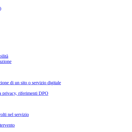
)
ilità
azione
ione di un sito o servizio digitale
va privacy, riferimenti DPO
olti nel servizio
ntervento