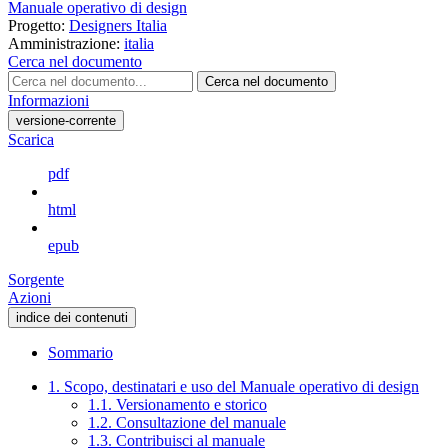
Manuale operativo di design
Progetto:
Designers Italia
Amministrazione:
italia
Cerca nel documento
Cerca nel documento
Informazioni
versione-corrente
Scarica
pdf
html
epub
Sorgente
Azioni
indice dei contenuti
Sommario
1. Scopo, destinatari e uso del Manuale operativo di design
1.1. Versionamento e storico
1.2. Consultazione del manuale
1.3. Contribuisci al manuale