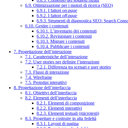
6.8.3. Consenso dei soggetti ritratti
6.9. Ottimizzazione per i motori di ricerca (SEO)
6.9.1. I fattori
on-page
6.9.2. I fattori
off-page
6.9.3. Strumenti di diagnostica SEO: Search Cons
6.10. Gestire i contenuti
6.10.1. L’inventario dei contenuti
6.10.2. Revisionare i contenuti
6.10.3. Migrare i contenuti
6.10.4. Pubblicare i contenuti
7. Progettazione dell’interazione
7.1. Caratteristiche dell’interazione
7.2. User stories per definire l’interazione
7.2.1. Differenza tra scenari e user stories
7.3. Flussi di interazione
7.4. Wireframe
7.5. Prototipi interattivi
8. Progettazione dell’interfaccia
8.1. Obiettivi dell’interfaccia
8.2. Elementi dell’interfaccia
8.2.1. Elementi di composizione
8.2.2. Elementi interattivi
8.2.3. Elementi testuali (microtesti)
8.3. Progettare e costruire in alta fedeltà
8.3.1. Layout di pagina