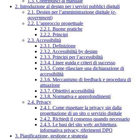
1.3. Contribuisci al manuale
2. Introduzione al design per i servizi pubblici digitali
2.1. Design per l’amministrazione digitale (
e-
government
)
2.2. L’approccio progettuale
2.2.1. Buone pratiche
2.2.2. Principi
2.3. Accessibilità
2.3.1. Definizione
2.3.2. Accessibilità by design
2.3.3. Principi per l’accessibilità
2.3.4. Linee guida e criteri di successo
2.3.5. Come rilasciare una dichiarazione di
accessibilità
2.3.6. Meccanismo di feedback e procedura di
attuazione
2.3.7. Obiettivi accessibilità
2.3.8. Normativa e approfondimenti
2.4. Privacy
2.4.1. Come rispettare la privacy sin dalla
progettazione di un sito o servizio digitale
2.4.2. Richiedi il consenso quando necessario
2.4.3. Le basi del sito web: architettura,
informativa privacy, riferimenti DPO
3. Pianificazione, gestione e strategia