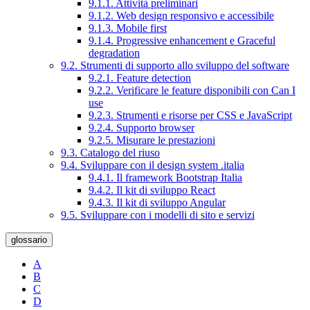
9.1.1. Attività preliminari
9.1.2. Web design responsivo e accessibile
9.1.3. Mobile first
9.1.4. Progressive enhancement e Graceful
degradation
9.2. Strumenti di supporto allo sviluppo del software
9.2.1. Feature detection
9.2.2. Verificare le feature disponibili con Can I
use
9.2.3. Strumenti e risorse per CSS e JavaScript
9.2.4. Supporto browser
9.2.5. Misurare le prestazioni
9.3. Catalogo del riuso
9.4. Sviluppare con il design system .italia
9.4.1. Il framework Bootstrap Italia
9.4.2. Il kit di sviluppo React
9.4.3. Il kit di sviluppo Angular
9.5. Sviluppare con i modelli di sito e servizi
glossario
A
B
C
D