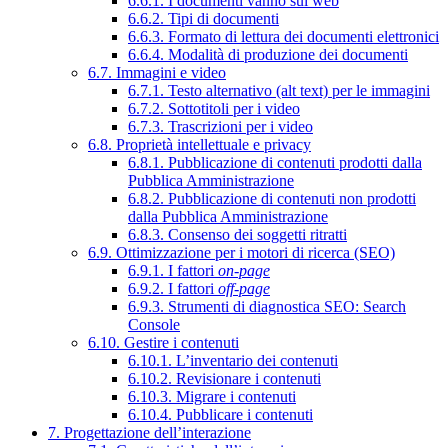
6.6.1. I documenti vanno sul web
6.6.2. Tipi di documenti
6.6.3. Formato di lettura dei documenti elettronici
6.6.4. Modalità di produzione dei documenti
6.7. Immagini e video
6.7.1. Testo alternativo (alt text) per le immagini
6.7.2. Sottotitoli per i video
6.7.3. Trascrizioni per i video
6.8. Proprietà intellettuale e privacy
6.8.1. Pubblicazione di contenuti prodotti dalla
Pubblica Amministrazione
6.8.2. Pubblicazione di contenuti non prodotti
dalla Pubblica Amministrazione
6.8.3. Consenso dei soggetti ritratti
6.9. Ottimizzazione per i motori di ricerca (SEO)
6.9.1. I fattori
on-page
6.9.2. I fattori
off-page
6.9.3. Strumenti di diagnostica SEO: Search
Console
6.10. Gestire i contenuti
6.10.1. L’inventario dei contenuti
6.10.2. Revisionare i contenuti
6.10.3. Migrare i contenuti
6.10.4. Pubblicare i contenuti
7. Progettazione dell’interazione