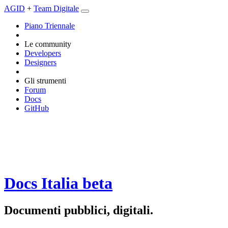
AGID
+
Team Digitale
Piano Triennale
Le community
Developers
Designers
Gli strumenti
Forum
Docs
GitHub
Docs Italia
beta
Documenti pubblici, digitali.