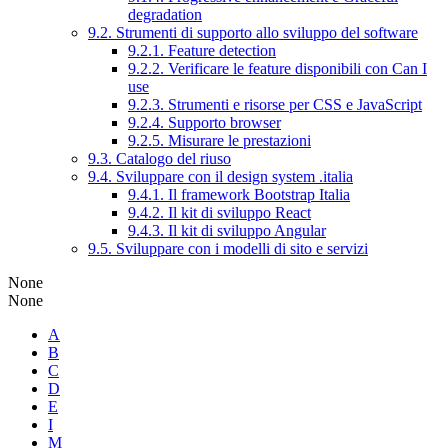
degradation
9.2. Strumenti di supporto allo sviluppo del software
9.2.1. Feature detection
9.2.2. Verificare le feature disponibili con Can I
use
9.2.3. Strumenti e risorse per CSS e JavaScript
9.2.4. Supporto browser
9.2.5. Misurare le prestazioni
9.3. Catalogo del riuso
9.4. Sviluppare con il design system .italia
9.4.1. Il framework Bootstrap Italia
9.4.2. Il kit di sviluppo React
9.4.3. Il kit di sviluppo Angular
9.5. Sviluppare con i modelli di sito e servizi
None
None
A
B
C
D
E
I
M