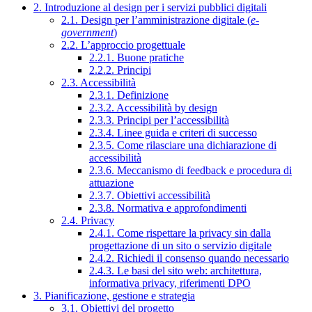
2. Introduzione al design per i servizi pubblici digitali
2.1. Design per l’amministrazione digitale (
e-
government
)
2.2. L’approccio progettuale
2.2.1. Buone pratiche
2.2.2. Principi
2.3. Accessibilità
2.3.1. Definizione
2.3.2. Accessibilità by design
2.3.3. Principi per l’accessibilità
2.3.4. Linee guida e criteri di successo
2.3.5. Come rilasciare una dichiarazione di
accessibilità
2.3.6. Meccanismo di feedback e procedura di
attuazione
2.3.7. Obiettivi accessibilità
2.3.8. Normativa e approfondimenti
2.4. Privacy
2.4.1. Come rispettare la privacy sin dalla
progettazione di un sito o servizio digitale
2.4.2. Richiedi il consenso quando necessario
2.4.3. Le basi del sito web: architettura,
informativa privacy, riferimenti DPO
3. Pianificazione, gestione e strategia
3.1. Obiettivi del progetto