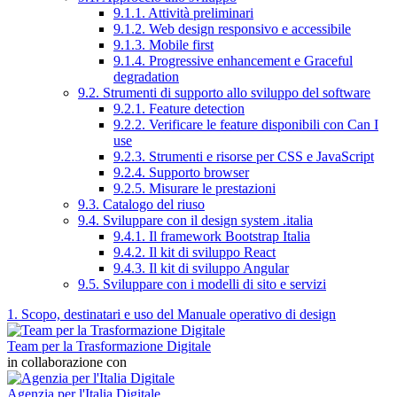
9.1.1. Attività preliminari
9.1.2. Web design responsivo e accessibile
9.1.3. Mobile first
9.1.4. Progressive enhancement e Graceful
degradation
9.2. Strumenti di supporto allo sviluppo del software
9.2.1. Feature detection
9.2.2. Verificare le feature disponibili con Can I
use
9.2.3. Strumenti e risorse per CSS e JavaScript
9.2.4. Supporto browser
9.2.5. Misurare le prestazioni
9.3. Catalogo del riuso
9.4. Sviluppare con il design system .italia
9.4.1. Il framework Bootstrap Italia
9.4.2. Il kit di sviluppo React
9.4.3. Il kit di sviluppo Angular
9.5. Sviluppare con i modelli di sito e servizi
1. Scopo, destinatari e uso del Manuale operativo di design
Team per la Trasformazione Digitale
in collaborazione con
Agenzia per l'Italia Digitale