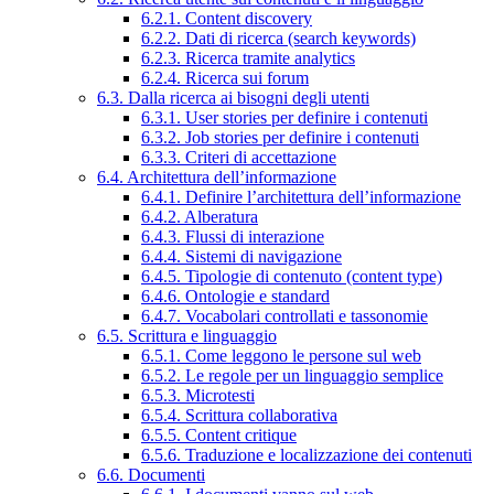
6.2.1. Content discovery
6.2.2. Dati di ricerca (search keywords)
6.2.3. Ricerca tramite analytics
6.2.4. Ricerca sui forum
6.3. Dalla ricerca ai bisogni degli utenti
6.3.1. User stories per definire i contenuti
6.3.2. Job stories per definire i contenuti
6.3.3. Criteri di accettazione
6.4. Architettura dell’informazione
6.4.1. Definire l’architettura dell’informazione
6.4.2. Alberatura
6.4.3. Flussi di interazione
6.4.4. Sistemi di navigazione
6.4.5. Tipologie di contenuto (content type)
6.4.6. Ontologie e standard
6.4.7. Vocabolari controllati e tassonomie
6.5. Scrittura e linguaggio
6.5.1. Come leggono le persone sul web
6.5.2. Le regole per un linguaggio semplice
6.5.3. Microtesti
6.5.4. Scrittura collaborativa
6.5.5. Content critique
6.5.6. Traduzione e localizzazione dei contenuti
6.6. Documenti