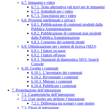
6.7. Immagini e video
6.7.1. Testo alternativo (alt text) per le immagini
6.7.2. Sottotitoli per i video
6.7.3. Trascrizioni per i video
6.8. Proprietà intellettuale e privacy
6.8.1. Pubblicazione di contenuti prodotti dalla
Pubblica Amministrazione
6.8.2. Pubblicazione di contenuti non prodotti
dalla Pubblica Amministrazione
6.8.3. Consenso dei soggetti ritratti
6.9. Ottimizzazione per i motori di ricerca (SEO)
6.9.1. I fattori
on-page
6.9.2. I fattori
off-page
6.9.3. Strumenti di diagnostica SEO: Search
Console
6.10. Gestire i contenuti
6.10.1. L’inventario dei contenuti
6.10.2. Revisionare i contenuti
6.10.3. Migrare i contenuti
6.10.4. Pubblicare i contenuti
7. Progettazione dell’interazione
7.1. Caratteristiche dell’interazione
7.2. User stories per definire l’interazione
7.2.1. Differenza tra scenari e user stories
7.3. Flussi di interazione