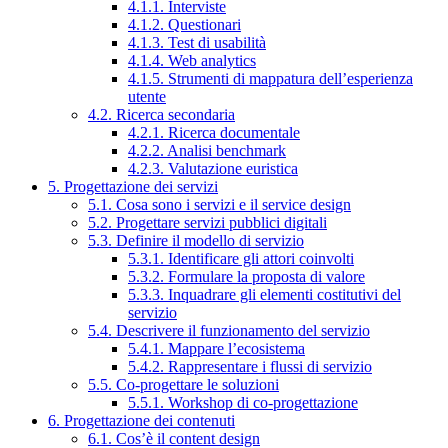
4.1.1. Interviste
4.1.2. Questionari
4.1.3. Test di usabilità
4.1.4. Web analytics
4.1.5. Strumenti di mappatura dell’esperienza
utente
4.2. Ricerca secondaria
4.2.1. Ricerca documentale
4.2.2. Analisi benchmark
4.2.3. Valutazione euristica
5. Progettazione dei servizi
5.1. Cosa sono i servizi e il service design
5.2. Progettare servizi pubblici digitali
5.3. Definire il modello di servizio
5.3.1. Identificare gli attori coinvolti
5.3.2. Formulare la proposta di valore
5.3.3. Inquadrare gli elementi costitutivi del
servizio
5.4. Descrivere il funzionamento del servizio
5.4.1. Mappare l’ecosistema
5.4.2. Rappresentare i flussi di servizio
5.5. Co-progettare le soluzioni
5.5.1. Workshop di co-progettazione
6. Progettazione dei contenuti
6.1. Cos’è il content design