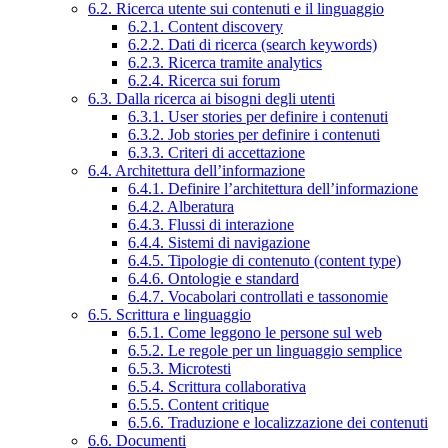
6.2. Ricerca utente sui contenuti e il linguaggio
6.2.1. Content discovery
6.2.2. Dati di ricerca (search keywords)
6.2.3. Ricerca tramite analytics
6.2.4. Ricerca sui forum
6.3. Dalla ricerca ai bisogni degli utenti
6.3.1. User stories per definire i contenuti
6.3.2. Job stories per definire i contenuti
6.3.3. Criteri di accettazione
6.4. Architettura dell’informazione
6.4.1. Definire l’architettura dell’informazione
6.4.2. Alberatura
6.4.3. Flussi di interazione
6.4.4. Sistemi di navigazione
6.4.5. Tipologie di contenuto (content type)
6.4.6. Ontologie e standard
6.4.7. Vocabolari controllati e tassonomie
6.5. Scrittura e linguaggio
6.5.1. Come leggono le persone sul web
6.5.2. Le regole per un linguaggio semplice
6.5.3. Microtesti
6.5.4. Scrittura collaborativa
6.5.5. Content critique
6.5.6. Traduzione e localizzazione dei contenuti
6.6. Documenti