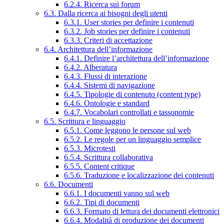
6.2.4. Ricerca sui forum
6.3. Dalla ricerca ai bisogni degli utenti
6.3.1. User stories per definire i contenuti
6.3.2. Job stories per definire i contenuti
6.3.3. Criteri di accettazione
6.4. Architettura dell’informazione
6.4.1. Definire l’architettura dell’informazione
6.4.2. Alberatura
6.4.3. Flussi di interazione
6.4.4. Sistemi di navigazione
6.4.5. Tipologie di contenuto (content type)
6.4.6. Ontologie e standard
6.4.7. Vocabolari controllati e tassonomie
6.5. Scrittura e linguaggio
6.5.1. Come leggono le persone sul web
6.5.2. Le regole per un linguaggio semplice
6.5.3. Microtesti
6.5.4. Scrittura collaborativa
6.5.5. Content critique
6.5.6. Traduzione e localizzazione dei contenuti
6.6. Documenti
6.6.1. I documenti vanno sul web
6.6.2. Tipi di documenti
6.6.3. Formato di lettura dei documenti elettronici
6.6.4. Modalità di produzione dei documenti