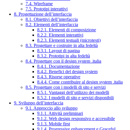
7.4. Wireframe
7.5. Prototipi interattivi
8. Progettazione dell’interfaccia
8.1. Obiettivi dell’interfaccia
8.2. Elementi dell’interfaccia
8.2.1. Elementi di composizione
8.2.2. Elementi interattivi
8.2.3. Elementi testuali (microtesti)
8.3. Progettare e costruire in alta fedeltà
8.3.1. Layout di pagina
8.3.2. Prototipi in alta fedeltà
8.4. Progettare con il design system .italia
8.4.1. Documentazione
8.4.2. Benefici del design system
8.4.3. Risorse operative
8.4.4. Come contribuire al design system .italia
8.5. Progettare con i modelli di sito e servizi
8.5.1. Vantaggi dell’utilizzo dei modelli
8.5.2. I modelli di sito e servizi disponibili
9. Sviluppo dell’interfaccia
9.1. Approccio allo sviluppo
9.1.1. Attività preliminari
9.1.2. Web design responsivo e accessibile
9.1.3. Mobile first
9.1.4. Progressive enhancement e Graceful