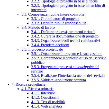
3.2.2. Tipologie di progetto in base al focus
3.2.3. Tipologie di progetto in base all’ambito di
intervento
3.3. Competenze, ruoli e figure coinvolte
3.3.1. Coordinatore di progetto
3.3.2. Definire ruoli e responsabilità
3.4. Metodo di lavoro
3.4.1. Definire processi, strumenti e rituali
3.4.2. Curare la documentazione di progetto
3.4.3. Organizzare tavoli tecnici collaborativi
3.4.4. Prendere decisioni
3.5. Il processo progettuale
3.5.1. Organizzare il progetto e la sua gestione
3.5.2. Comprendere il contesto d’uso del servizio
pubblico
3.5.3. Progettare i processi e i
touchpoint
del
servizio
3.5.4. Realizzare l’interfaccia utente del servizio
3.5.5. Validare la soluzione ottenuta
4. Ricerca progettuale
4.1. Ricerca primaria
4.1.1. Interviste
4.1.2. Questionari
4.1.3. Test di usabilità
4.1.4. Web analytics