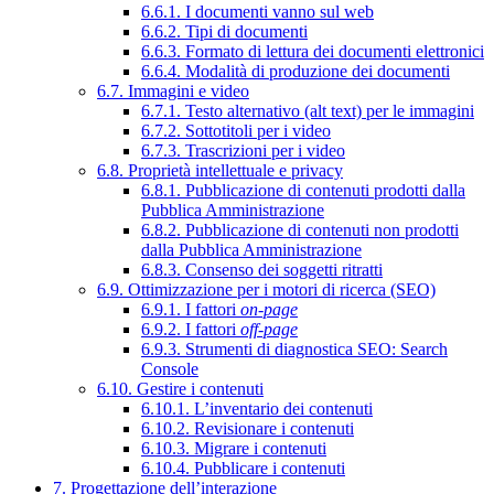
6.6.1. I documenti vanno sul web
6.6.2. Tipi di documenti
6.6.3. Formato di lettura dei documenti elettronici
6.6.4. Modalità di produzione dei documenti
6.7. Immagini e video
6.7.1. Testo alternativo (alt text) per le immagini
6.7.2. Sottotitoli per i video
6.7.3. Trascrizioni per i video
6.8. Proprietà intellettuale e privacy
6.8.1. Pubblicazione di contenuti prodotti dalla
Pubblica Amministrazione
6.8.2. Pubblicazione di contenuti non prodotti
dalla Pubblica Amministrazione
6.8.3. Consenso dei soggetti ritratti
6.9. Ottimizzazione per i motori di ricerca (SEO)
6.9.1. I fattori
on-page
6.9.2. I fattori
off-page
6.9.3. Strumenti di diagnostica SEO: Search
Console
6.10. Gestire i contenuti
6.10.1. L’inventario dei contenuti
6.10.2. Revisionare i contenuti
6.10.3. Migrare i contenuti
6.10.4. Pubblicare i contenuti
7. Progettazione dell’interazione