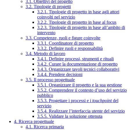
3.1. Obiettivi del progetto
3.2. Tipologie di progetti
3.2.1. Tipologie di progetto in base agli attori
coinvolti nel servizio
3.2.2. Tipologie di progetto in base al focus
3.2.3. Tipologie di progetto in base all’ambito di
intervento
3.3. Competenze, ruoli e figure coinvolte
3.3.1. Coordinatore di progetto
3.3.2. Definire ruoli e responsabilità
3.4. Metodo di lavoro
3.4.1. Definire processi, strumenti e rituali
3.4.2. Curare la documentazione di progetto
3.4.3. Organizzare tavoli tecnici collaborativi
3.4.4. Prendere decisioni
3.5. Il processo progettuale
3.5.1. Organizzare il progetto e la sua gestione
3.5.2. Comprendere il contesto d’uso del servizio
pubblico
3.5.3. Progettare i processi e i
touchpoint
del
servizio
3.5.4. Realizzare l’interfaccia utente del servizio
3.5.5. Validare la soluzione ottenuta
4. Ricerca progettuale
4.1. Ricerca primaria