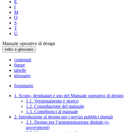
E
I
M
O
S
T
U
Manuale operativo di design
indici e glossario
contenuti
figure
tabelle
glossario
Sommario
1. Scopo, destinatari e uso del Manuale operativo di design
1.1. Versionamento e storico
1.2. Consultazione del manuale
1.3. Contribuisci al manuale
2. Introduzione al design per i servizi pubblici digitali
2.1. Design per l’amministrazione digitale (
e-
government
)