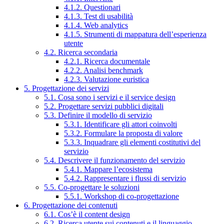
4.1.2. Questionari
4.1.3. Test di usabilità
4.1.4. Web analytics
4.1.5. Strumenti di mappatura dell’esperienza
utente
4.2. Ricerca secondaria
4.2.1. Ricerca documentale
4.2.2. Analisi benchmark
4.2.3. Valutazione euristica
5. Progettazione dei servizi
5.1. Cosa sono i servizi e il service design
5.2. Progettare servizi pubblici digitali
5.3. Definire il modello di servizio
5.3.1. Identificare gli attori coinvolti
5.3.2. Formulare la proposta di valore
5.3.3. Inquadrare gli elementi costitutivi del
servizio
5.4. Descrivere il funzionamento del servizio
5.4.1. Mappare l’ecosistema
5.4.2. Rappresentare i flussi di servizio
5.5. Co-progettare le soluzioni
5.5.1. Workshop di co-progettazione
6. Progettazione dei contenuti
6.1. Cos’è il content design
6.2. Ricerca utente sui contenuti e il linguaggio