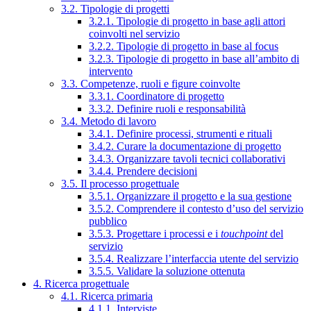
3.2. Tipologie di progetti
3.2.1. Tipologie di progetto in base agli attori
coinvolti nel servizio
3.2.2. Tipologie di progetto in base al focus
3.2.3. Tipologie di progetto in base all’ambito di
intervento
3.3. Competenze, ruoli e figure coinvolte
3.3.1. Coordinatore di progetto
3.3.2. Definire ruoli e responsabilità
3.4. Metodo di lavoro
3.4.1. Definire processi, strumenti e rituali
3.4.2. Curare la documentazione di progetto
3.4.3. Organizzare tavoli tecnici collaborativi
3.4.4. Prendere decisioni
3.5. Il processo progettuale
3.5.1. Organizzare il progetto e la sua gestione
3.5.2. Comprendere il contesto d’uso del servizio
pubblico
3.5.3. Progettare i processi e i
touchpoint
del
servizio
3.5.4. Realizzare l’interfaccia utente del servizio
3.5.5. Validare la soluzione ottenuta
4. Ricerca progettuale
4.1. Ricerca primaria
4.1.1. Interviste