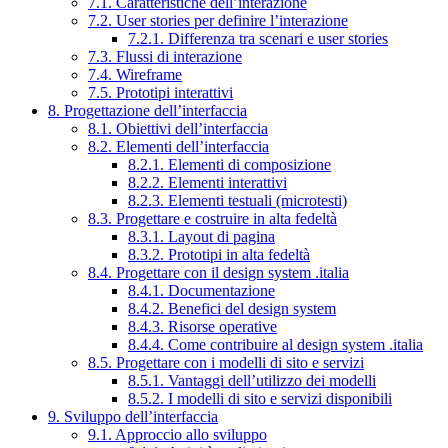
7.1. Caratteristiche dell’interazione
7.2. User stories per definire l’interazione
7.2.1. Differenza tra scenari e user stories
7.3. Flussi di interazione
7.4. Wireframe
7.5. Prototipi interattivi
8. Progettazione dell’interfaccia
8.1. Obiettivi dell’interfaccia
8.2. Elementi dell’interfaccia
8.2.1. Elementi di composizione
8.2.2. Elementi interattivi
8.2.3. Elementi testuali (microtesti)
8.3. Progettare e costruire in alta fedeltà
8.3.1. Layout di pagina
8.3.2. Prototipi in alta fedeltà
8.4. Progettare con il design system .italia
8.4.1. Documentazione
8.4.2. Benefici del design system
8.4.3. Risorse operative
8.4.4. Come contribuire al design system .italia
8.5. Progettare con i modelli di sito e servizi
8.5.1. Vantaggi dell’utilizzo dei modelli
8.5.2. I modelli di sito e servizi disponibili
9. Sviluppo dell’interfaccia
9.1. Approccio allo sviluppo