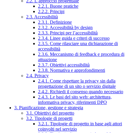
2.2. L’approccio progettuale
2.2.1. Buone pratiche
2.2.2. Principi
2.3. Accessibilità
2.3.1. Definizione
2.3.2. Accessibilità by design
2.3.3. Principi per l’accessibilità
2.3.4. Linee guida e criteri di successo
2.3.5. Come rilasciare una dichiarazione di
accessibilità
2.3.6. Meccanismo di feedback e procedura di
attuazione
2.3.7. Obiettivi accessibilità
2.3.8. Normativa e approfondimenti
2.4. Privacy
2.4.1. Come rispettare la privacy sin dalla
progettazione di un sito o servizio digitale
2.4.2. Richiedi il consenso quando necessario
2.4.3. Le basi del sito web: architettura,
informativa privacy, riferimenti DPO
3. Pianificazione, gestione e strategia
3.1. Obiettivi del progetto
3.2. Tipologie di progetti
3.2.1. Tipologie di progetto in base agli attori
coinvolti nel servizio