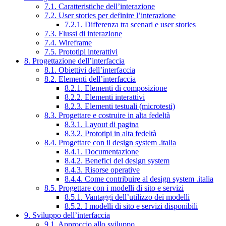
7.1. Caratteristiche dell’interazione
7.2. User stories per definire l’interazione
7.2.1. Differenza tra scenari e user stories
7.3. Flussi di interazione
7.4. Wireframe
7.5. Prototipi interattivi
8. Progettazione dell’interfaccia
8.1. Obiettivi dell’interfaccia
8.2. Elementi dell’interfaccia
8.2.1. Elementi di composizione
8.2.2. Elementi interattivi
8.2.3. Elementi testuali (microtesti)
8.3. Progettare e costruire in alta fedeltà
8.3.1. Layout di pagina
8.3.2. Prototipi in alta fedeltà
8.4. Progettare con il design system .italia
8.4.1. Documentazione
8.4.2. Benefici del design system
8.4.3. Risorse operative
8.4.4. Come contribuire al design system .italia
8.5. Progettare con i modelli di sito e servizi
8.5.1. Vantaggi dell’utilizzo dei modelli
8.5.2. I modelli di sito e servizi disponibili
9. Sviluppo dell’interfaccia
9.1. Approccio allo sviluppo