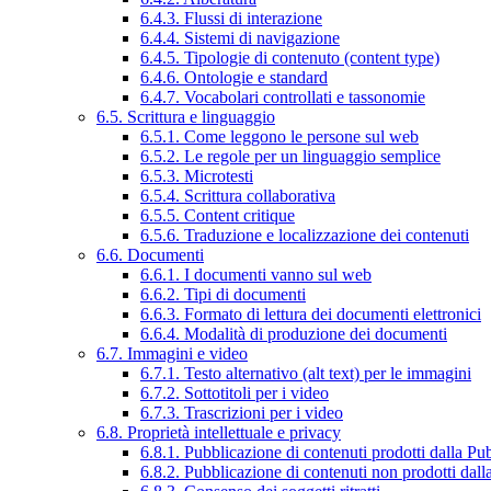
6.4.3. Flussi di interazione
6.4.4. Sistemi di navigazione
6.4.5. Tipologie di contenuto (content type)
6.4.6. Ontologie e standard
6.4.7. Vocabolari controllati e tassonomie
6.5. Scrittura e linguaggio
6.5.1. Come leggono le persone sul web
6.5.2. Le regole per un linguaggio semplice
6.5.3. Microtesti
6.5.4. Scrittura collaborativa
6.5.5. Content critique
6.5.6. Traduzione e localizzazione dei contenuti
6.6. Documenti
6.6.1. I documenti vanno sul web
6.6.2. Tipi di documenti
6.6.3. Formato di lettura dei documenti elettronici
6.6.4. Modalità di produzione dei documenti
6.7. Immagini e video
6.7.1. Testo alternativo (alt text) per le immagini
6.7.2. Sottotitoli per i video
6.7.3. Trascrizioni per i video
6.8. Proprietà intellettuale e privacy
6.8.1. Pubblicazione di contenuti prodotti dalla P
6.8.2. Pubblicazione di contenuti non prodotti dal