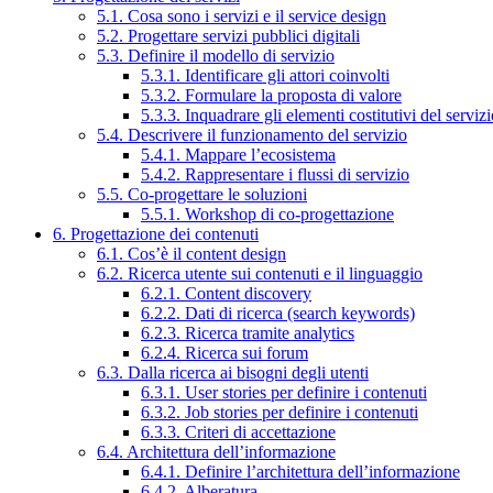
5.1. Cosa sono i servizi e il service design
5.2. Progettare servizi pubblici digitali
5.3. Definire il modello di servizio
5.3.1. Identificare gli attori coinvolti
5.3.2. Formulare la proposta di valore
5.3.3. Inquadrare gli elementi costitutivi del serviz
5.4. Descrivere il funzionamento del servizio
5.4.1. Mappare l’ecosistema
5.4.2. Rappresentare i flussi di servizio
5.5. Co-progettare le soluzioni
5.5.1. Workshop di co-progettazione
6. Progettazione dei contenuti
6.1. Cos’è il content design
6.2. Ricerca utente sui contenuti e il linguaggio
6.2.1. Content discovery
6.2.2. Dati di ricerca (search keywords)
6.2.3. Ricerca tramite analytics
6.2.4. Ricerca sui forum
6.3. Dalla ricerca ai bisogni degli utenti
6.3.1. User stories per definire i contenuti
6.3.2. Job stories per definire i contenuti
6.3.3. Criteri di accettazione
6.4. Architettura dell’informazione
6.4.1. Definire l’architettura dell’informazione
6.4.2. Alberatura