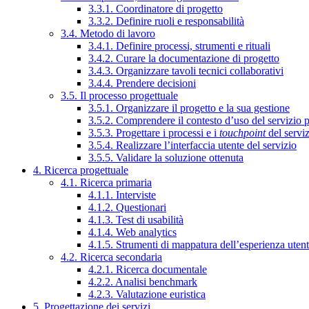
3.3.1. Coordinatore di progetto
3.3.2. Definire ruoli e responsabilità
3.4. Metodo di lavoro
3.4.1. Definire processi, strumenti e rituali
3.4.2. Curare la documentazione di progetto
3.4.3. Organizzare tavoli tecnici collaborativi
3.4.4. Prendere decisioni
3.5. Il processo progettuale
3.5.1. Organizzare il progetto e la sua gestione
3.5.2. Comprendere il contesto d’uso del servizio 
3.5.3. Progettare i processi e i
touchpoint
del servi
3.5.4. Realizzare l’interfaccia utente del servizio
3.5.5. Validare la soluzione ottenuta
4. Ricerca progettuale
4.1. Ricerca primaria
4.1.1. Interviste
4.1.2. Questionari
4.1.3. Test di usabilità
4.1.4. Web analytics
4.1.5. Strumenti di mappatura dell’esperienza uten
4.2. Ricerca secondaria
4.2.1. Ricerca documentale
4.2.2. Analisi benchmark
4.2.3. Valutazione euristica
5. Progettazione dei servizi