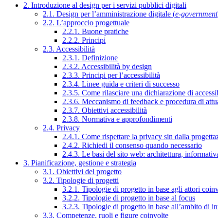
2. Introduzione al design per i servizi pubblici digitali
2.1. Design per l’amministrazione digitale (
e-government
2.2. L’approccio progettuale
2.2.1. Buone pratiche
2.2.2. Principi
2.3. Accessibilità
2.3.1. Definizione
2.3.2. Accessibilità by design
2.3.3. Principi per l’accessibilità
2.3.4. Linee guida e criteri di successo
2.3.5. Come rilasciare una dichiarazione di accessib
2.3.6. Meccanismo di feedback e procedura di attu
2.3.7. Obiettivi accessibilità
2.3.8. Normativa e approfondimenti
2.4. Privacy
2.4.1. Come rispettare la privacy sin dalla progettaz
2.4.2. Richiedi il consenso quando necessario
2.4.3. Le basi del sito web: architettura, informati
3. Pianificazione, gestione e strategia
3.1. Obiettivi del progetto
3.2. Tipologie di progetti
3.2.1. Tipologie di progetto in base agli attori coinv
3.2.2. Tipologie di progetto in base al focus
3.2.3. Tipologie di progetto in base all’ambito di i
3.3. Competenze, ruoli e figure coinvolte