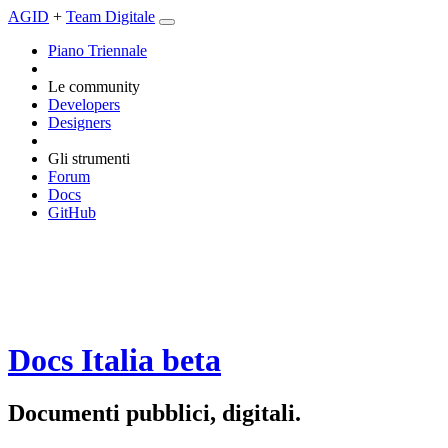
AGID
+
Team Digitale
Piano Triennale
Le community
Developers
Designers
Gli strumenti
Forum
Docs
GitHub
Docs Italia
beta
Documenti pubblici, digitali.