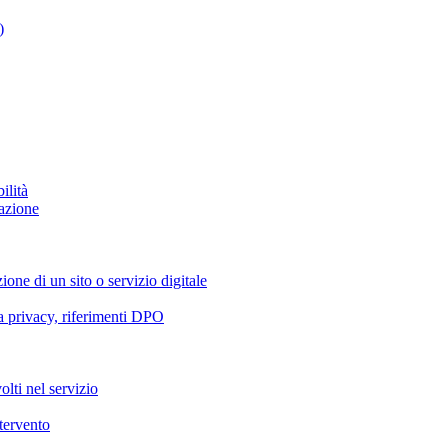
)
ilità
azione
ione di un sito o servizio digitale
va privacy, riferimenti DPO
olti nel servizio
ntervento