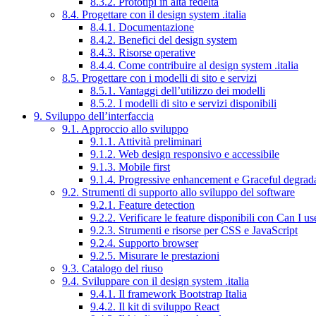
8.3.2. Prototipi in alta fedeltà
8.4. Progettare con il design system .italia
8.4.1. Documentazione
8.4.2. Benefici del design system
8.4.3. Risorse operative
8.4.4. Come contribuire al design system .italia
8.5. Progettare con i modelli di sito e servizi
8.5.1. Vantaggi dell’utilizzo dei modelli
8.5.2. I modelli di sito e servizi disponibili
9. Sviluppo dell’interfaccia
9.1. Approccio allo sviluppo
9.1.1. Attività preliminari
9.1.2. Web design responsivo e accessibile
9.1.3. Mobile first
9.1.4. Progressive enhancement e Graceful degrad
9.2. Strumenti di supporto allo sviluppo del software
9.2.1. Feature detection
9.2.2. Verificare le feature disponibili con Can I us
9.2.3. Strumenti e risorse per CSS e JavaScript
9.2.4. Supporto browser
9.2.5. Misurare le prestazioni
9.3. Catalogo del riuso
9.4. Sviluppare con il design system .italia
9.4.1. Il framework Bootstrap Italia
9.4.2. Il kit di sviluppo React