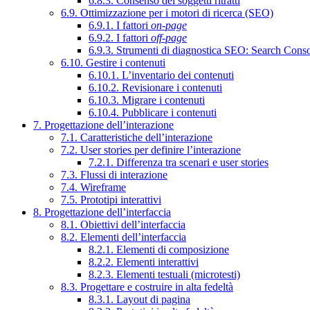
6.8.3. Consenso dei soggetti ritratti
6.9. Ottimizzazione per i motori di ricerca (SEO)
6.9.1. I fattori
on-page
6.9.2. I fattori
off-page
6.9.3. Strumenti di diagnostica SEO: Search Cons
6.10. Gestire i contenuti
6.10.1. L’inventario dei contenuti
6.10.2. Revisionare i contenuti
6.10.3. Migrare i contenuti
6.10.4. Pubblicare i contenuti
7. Progettazione dell’interazione
7.1. Caratteristiche dell’interazione
7.2. User stories per definire l’interazione
7.2.1. Differenza tra scenari e user stories
7.3. Flussi di interazione
7.4. Wireframe
7.5. Prototipi interattivi
8. Progettazione dell’interfaccia
8.1. Obiettivi dell’interfaccia
8.2. Elementi dell’interfaccia
8.2.1. Elementi di composizione
8.2.2. Elementi interattivi
8.2.3. Elementi testuali (microtesti)
8.3. Progettare e costruire in alta fedeltà
8.3.1. Layout di pagina