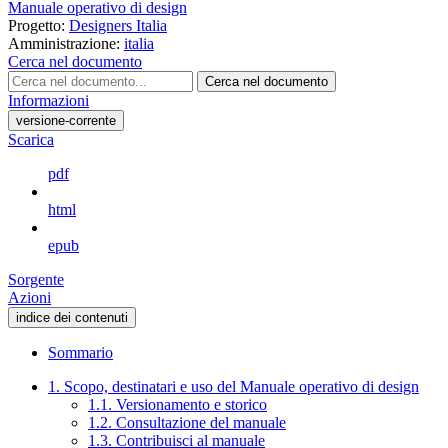
Manuale operativo di design
Progetto:
Designers Italia
Amministrazione:
italia
Cerca nel documento
Cerca nel documento
Informazioni
versione-corrente
Scarica
pdf
html
epub
Sorgente
Azioni
indice dei contenuti
Sommario
1. Scopo, destinatari e uso del Manuale operativo di design
1.1. Versionamento e storico
1.2. Consultazione del manuale
1.3. Contribuisci al manuale