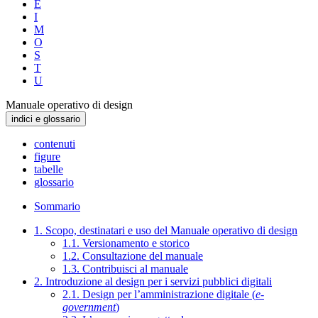
E
I
M
O
S
T
U
Manuale operativo di design
indici e glossario
contenuti
figure
tabelle
glossario
Sommario
1. Scopo, destinatari e uso del Manuale operativo di design
1.1. Versionamento e storico
1.2. Consultazione del manuale
1.3. Contribuisci al manuale
2. Introduzione al design per i servizi pubblici digitali
2.1. Design per l’amministrazione digitale (
e-
government
)