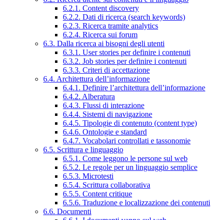
6.2.1. Content discovery
6.2.2. Dati di ricerca (search keywords)
6.2.3. Ricerca tramite analytics
6.2.4. Ricerca sui forum
6.3. Dalla ricerca ai bisogni degli utenti
6.3.1. User stories per definire i contenuti
6.3.2. Job stories per definire i contenuti
6.3.3. Criteri di accettazione
6.4. Architettura dell’informazione
6.4.1. Definire l’architettura dell’informazione
6.4.2. Alberatura
6.4.3. Flussi di interazione
6.4.4. Sistemi di navigazione
6.4.5. Tipologie di contenuto (content type)
6.4.6. Ontologie e standard
6.4.7. Vocabolari controllati e tassonomie
6.5. Scrittura e linguaggio
6.5.1. Come leggono le persone sul web
6.5.2. Le regole per un linguaggio semplice
6.5.3. Microtesti
6.5.4. Scrittura collaborativa
6.5.5. Content critique
6.5.6. Traduzione e localizzazione dei contenuti
6.6. Documenti