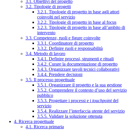
3.1. Obiettivi del progetto
3.2. Tipologie di progetti
3.2.1. Tipologie di progetto in base agli attori
coinvolti nel servizio
3.2.2. Tipologie di progetto in base al focus
3.2.3. Tipologie di progetto in base all’ambito di
intervento
3.3. Competenze, ruoli e figure coinvolte
3.3.1. Coordinatore di progetto
3.3.2. Definire ruoli e responsabilità
3.4. Metodo di lavoro
3.4.1. Definire processi, strumenti e rituali
3.4.2. Curare la documentazione di progetto
3.4.3. Organizzare tavoli tecnici collaborativi
3.4.4. Prendere decisioni
3.5. Il processo progettuale
3.5.1. Organizzare il progetto e la sua gestione
3.5.2. Comprendere il contesto d’uso del servizio
pubblico
3.5.3. Progettare i processi e i
touchpoint
del
servizio
3.5.4. Realizzare l’interfaccia utente del servizio
3.5.5. Validare la soluzione ottenuta
4. Ricerca progettuale
4.1. Ricerca primaria