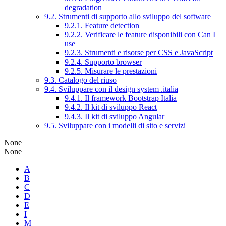
degradation
9.2. Strumenti di supporto allo sviluppo del software
9.2.1. Feature detection
9.2.2. Verificare le feature disponibili con Can I
use
9.2.3. Strumenti e risorse per CSS e JavaScript
9.2.4. Supporto browser
9.2.5. Misurare le prestazioni
9.3. Catalogo del riuso
9.4. Sviluppare con il design system .italia
9.4.1. Il framework Bootstrap Italia
9.4.2. Il kit di sviluppo React
9.4.3. Il kit di sviluppo Angular
9.5. Sviluppare con i modelli di sito e servizi
None
None
A
B
C
D
E
I
M