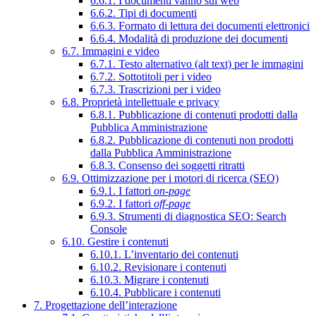
6.6.1. I documenti vanno sul web
6.6.2. Tipi di documenti
6.6.3. Formato di lettura dei documenti elettronici
6.6.4. Modalità di produzione dei documenti
6.7. Immagini e video
6.7.1. Testo alternativo (alt text) per le immagini
6.7.2. Sottotitoli per i video
6.7.3. Trascrizioni per i video
6.8. Proprietà intellettuale e privacy
6.8.1. Pubblicazione di contenuti prodotti dalla
Pubblica Amministrazione
6.8.2. Pubblicazione di contenuti non prodotti
dalla Pubblica Amministrazione
6.8.3. Consenso dei soggetti ritratti
6.9. Ottimizzazione per i motori di ricerca (SEO)
6.9.1. I fattori
on-page
6.9.2. I fattori
off-page
6.9.3. Strumenti di diagnostica SEO: Search
Console
6.10. Gestire i contenuti
6.10.1. L’inventario dei contenuti
6.10.2. Revisionare i contenuti
6.10.3. Migrare i contenuti
6.10.4. Pubblicare i contenuti
7. Progettazione dell’interazione