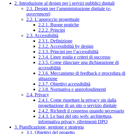
2. Introduzione al design per i servizi pubblici digitali
2.1. Design per l’amministrazione digitale (
e-
government
)
2.2. L’approccio progettuale
2.2.1. Buone pratiche
2.2.2. Principi
2.3. Accessibilità
2.3.1. Definizione
2.3.2. Accessibilità by design
2.3.3. Principi per l’accessibilità
2.3.4. Linee guida e criteri di successo
2.3.5. Come rilasciare una dichiarazione di
accessibilità
2.3.6. Meccanismo di feedback e procedura di
attuazione
2.3.7. Obiettivi accessibilità
2.3.8. Normativa e approfondimenti
2.4. Privacy
2.4.1. Come rispettare la privacy sin dalla
progettazione di un sito o servizio digitale
2.4.2. Richiedi il consenso quando necessario
2.4.3. Le basi del sito web: architettura,
informativa privacy, riferimenti DPO
3. Pianificazione, gestione e strategia
3.1. Obiettivi del progetto