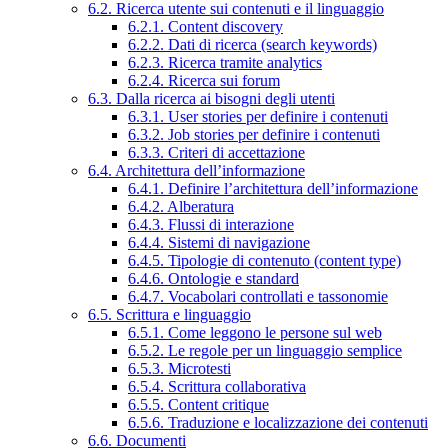
6.2. Ricerca utente sui contenuti e il linguaggio
6.2.1. Content discovery
6.2.2. Dati di ricerca (search keywords)
6.2.3. Ricerca tramite analytics
6.2.4. Ricerca sui forum
6.3. Dalla ricerca ai bisogni degli utenti
6.3.1. User stories per definire i contenuti
6.3.2. Job stories per definire i contenuti
6.3.3. Criteri di accettazione
6.4. Architettura dell’informazione
6.4.1. Definire l’architettura dell’informazione
6.4.2. Alberatura
6.4.3. Flussi di interazione
6.4.4. Sistemi di navigazione
6.4.5. Tipologie di contenuto (content type)
6.4.6. Ontologie e standard
6.4.7. Vocabolari controllati e tassonomie
6.5. Scrittura e linguaggio
6.5.1. Come leggono le persone sul web
6.5.2. Le regole per un linguaggio semplice
6.5.3. Microtesti
6.5.4. Scrittura collaborativa
6.5.5. Content critique
6.5.6. Traduzione e localizzazione dei contenuti
6.6. Documenti