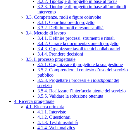
3.2.2. Tipologie di progetto in base al focus
3.2.3. Tipologie di progetto in base all’ambito di
intervento
3.3. Competenze, ruoli e figure coinvolte
3.3.1. Coordinatore di progetto
3.3.2. Definire ruoli e responsabilità
3.4. Metodo di lavoro
3.4.1. Definire processi, strumenti e rituali
3.4.2. Curare la documentazione di progetto
3.4.3. Organizzare tavoli tecnici collaborativi
3.4.4. Prendere decisioni
3.5. Il processo progettuale
3.5.1. Organizzare il progetto e la sua gestione
3.5.2. Comprendere il contesto d’uso del servizio
pubblico
3.5.3. Progettare i processi e i
touchpoint
del
servizio
3.5.4. Realizzare l’interfaccia utente del servizio
3.5.5. Validare la soluzione ottenuta
4. Ricerca progettuale
4.1. Ricerca primaria
4.1.1. Interviste
4.1.2. Questionari
4.1.3. Test di usabilità
4.1.4. Web analytics