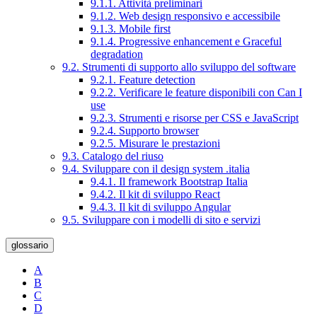
9.1.1. Attività preliminari
9.1.2. Web design responsivo e accessibile
9.1.3. Mobile first
9.1.4. Progressive enhancement e Graceful
degradation
9.2. Strumenti di supporto allo sviluppo del software
9.2.1. Feature detection
9.2.2. Verificare le feature disponibili con Can I
use
9.2.3. Strumenti e risorse per CSS e JavaScript
9.2.4. Supporto browser
9.2.5. Misurare le prestazioni
9.3. Catalogo del riuso
9.4. Sviluppare con il design system .italia
9.4.1. Il framework Bootstrap Italia
9.4.2. Il kit di sviluppo React
9.4.3. Il kit di sviluppo Angular
9.5. Sviluppare con i modelli di sito e servizi
glossario
A
B
C
D