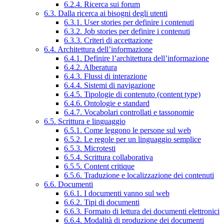
6.2.4. Ricerca sui forum
6.3. Dalla ricerca ai bisogni degli utenti
6.3.1. User stories per definire i contenuti
6.3.2. Job stories per definire i contenuti
6.3.3. Criteri di accettazione
6.4. Architettura dell’informazione
6.4.1. Definire l’architettura dell’informazione
6.4.2. Alberatura
6.4.3. Flussi di interazione
6.4.4. Sistemi di navigazione
6.4.5. Tipologie di contenuto (content type)
6.4.6. Ontologie e standard
6.4.7. Vocabolari controllati e tassonomie
6.5. Scrittura e linguaggio
6.5.1. Come leggono le persone sul web
6.5.2. Le regole per un linguaggio semplice
6.5.3. Microtesti
6.5.4. Scrittura collaborativa
6.5.5. Content critique
6.5.6. Traduzione e localizzazione dei contenuti
6.6. Documenti
6.6.1. I documenti vanno sul web
6.6.2. Tipi di documenti
6.6.3. Formato di lettura dei documenti elettronici
6.6.4. Modalità di produzione dei documenti