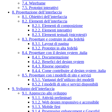
7.4. Wireframe
7.5. Prototipi interattivi
8. Progettazione dell’interfaccia
8.1. Obiettivi dell’interfaccia
8.2. Elementi dell’interfaccia
8.2.1. Elementi di composizione
8.2.2. Elementi interattivi
8.2.3. Elementi testuali (microtesti)
8.3. Progettare e costruire in alta fedeltà
8.3.1. Layout di pagina
8.3.2. Prototipi in alta fedeltà
8.4. Progettare con il design system .italia
8.4.1. Documentazione
8.4.2. Benefici del design system
8.4.3. Risorse operative
8.4.4. Come contribuire al design system .italia
8.5. Progettare con i modelli di sito e servizi
8.5.1. Vantaggi dell’utilizzo dei modelli
8.5.2. I modelli di sito e servizi disponibili
9. Sviluppo dell’interfaccia
9.1. Approccio allo sviluppo
9.1.1. Attività preliminari
9.1.2. Web design responsivo e accessibile
9.1.3. Mobile first
9.1.4. Progressive enhancement e Graceful