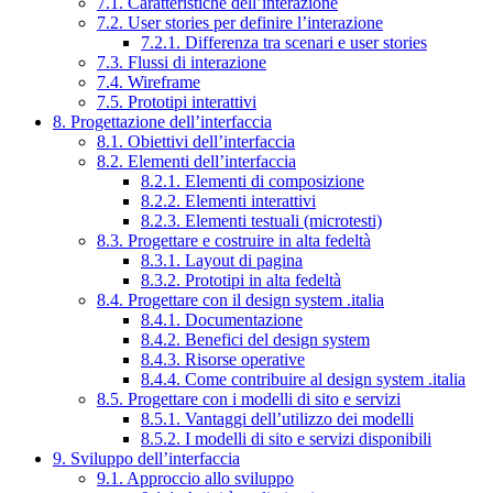
7.1. Caratteristiche dell’interazione
7.2. User stories per definire l’interazione
7.2.1. Differenza tra scenari e user stories
7.3. Flussi di interazione
7.4. Wireframe
7.5. Prototipi interattivi
8. Progettazione dell’interfaccia
8.1. Obiettivi dell’interfaccia
8.2. Elementi dell’interfaccia
8.2.1. Elementi di composizione
8.2.2. Elementi interattivi
8.2.3. Elementi testuali (microtesti)
8.3. Progettare e costruire in alta fedeltà
8.3.1. Layout di pagina
8.3.2. Prototipi in alta fedeltà
8.4. Progettare con il design system .italia
8.4.1. Documentazione
8.4.2. Benefici del design system
8.4.3. Risorse operative
8.4.4. Come contribuire al design system .italia
8.5. Progettare con i modelli di sito e servizi
8.5.1. Vantaggi dell’utilizzo dei modelli
8.5.2. I modelli di sito e servizi disponibili
9. Sviluppo dell’interfaccia
9.1. Approccio allo sviluppo