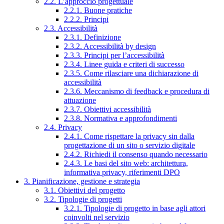
2.2. L’approccio progettuale
2.2.1. Buone pratiche
2.2.2. Principi
2.3. Accessibilità
2.3.1. Definizione
2.3.2. Accessibilità by design
2.3.3. Principi per l’accessibilità
2.3.4. Linee guida e criteri di successo
2.3.5. Come rilasciare una dichiarazione di
accessibilità
2.3.6. Meccanismo di feedback e procedura di
attuazione
2.3.7. Obiettivi accessibilità
2.3.8. Normativa e approfondimenti
2.4. Privacy
2.4.1. Come rispettare la privacy sin dalla
progettazione di un sito o servizio digitale
2.4.2. Richiedi il consenso quando necessario
2.4.3. Le basi del sito web: architettura,
informativa privacy, riferimenti DPO
3. Pianificazione, gestione e strategia
3.1. Obiettivi del progetto
3.2. Tipologie di progetti
3.2.1. Tipologie di progetto in base agli attori
coinvolti nel servizio