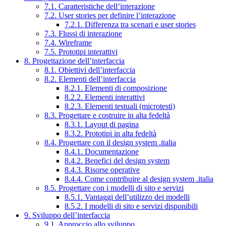
7.1. Caratteristiche dell’interazione
7.2. User stories per definire l’interazione
7.2.1. Differenza tra scenari e user stories
7.3. Flussi di interazione
7.4. Wireframe
7.5. Prototipi interattivi
8. Progettazione dell’interfaccia
8.1. Obiettivi dell’interfaccia
8.2. Elementi dell’interfaccia
8.2.1. Elementi di composizione
8.2.2. Elementi interattivi
8.2.3. Elementi testuali (microtesti)
8.3. Progettare e costruire in alta fedeltà
8.3.1. Layout di pagina
8.3.2. Prototipi in alta fedeltà
8.4. Progettare con il design system .italia
8.4.1. Documentazione
8.4.2. Benefici del design system
8.4.3. Risorse operative
8.4.4. Come contribuire al design system .italia
8.5. Progettare con i modelli di sito e servizi
8.5.1. Vantaggi dell’utilizzo dei modelli
8.5.2. I modelli di sito e servizi disponibili
9. Sviluppo dell’interfaccia
9.1. Approccio allo sviluppo