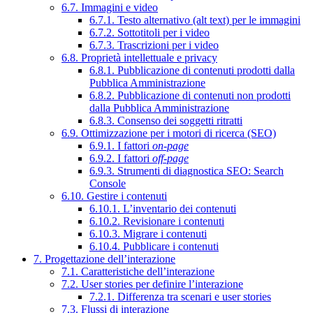
6.7. Immagini e video
6.7.1. Testo alternativo (alt text) per le immagini
6.7.2. Sottotitoli per i video
6.7.3. Trascrizioni per i video
6.8. Proprietà intellettuale e privacy
6.8.1. Pubblicazione di contenuti prodotti dalla
Pubblica Amministrazione
6.8.2. Pubblicazione di contenuti non prodotti
dalla Pubblica Amministrazione
6.8.3. Consenso dei soggetti ritratti
6.9. Ottimizzazione per i motori di ricerca (SEO)
6.9.1. I fattori
on-page
6.9.2. I fattori
off-page
6.9.3. Strumenti di diagnostica SEO: Search
Console
6.10. Gestire i contenuti
6.10.1. L’inventario dei contenuti
6.10.2. Revisionare i contenuti
6.10.3. Migrare i contenuti
6.10.4. Pubblicare i contenuti
7. Progettazione dell’interazione
7.1. Caratteristiche dell’interazione
7.2. User stories per definire l’interazione
7.2.1. Differenza tra scenari e user stories
7.3. Flussi di interazione