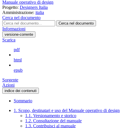
Manuale operativo di design
Progetto:
Designers Italia
Amministrazione:
italia
Cerca nel documento
Cerca nel documento
Informazioni
versione-corrente
Scarica
pdf
html
epub
Sorgente
Azioni
indice dei contenuti
Sommario
1. Scopo, destinatari e uso del Manuale operativo di design
1.1. Versionamento e storico
1.2. Consultazione del manuale
1.3. Contribuisci al manuale