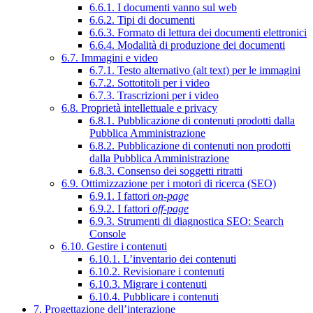
6.6.1. I documenti vanno sul web
6.6.2. Tipi di documenti
6.6.3. Formato di lettura dei documenti elettronici
6.6.4. Modalità di produzione dei documenti
6.7. Immagini e video
6.7.1. Testo alternativo (alt text) per le immagini
6.7.2. Sottotitoli per i video
6.7.3. Trascrizioni per i video
6.8. Proprietà intellettuale e privacy
6.8.1. Pubblicazione di contenuti prodotti dalla
Pubblica Amministrazione
6.8.2. Pubblicazione di contenuti non prodotti
dalla Pubblica Amministrazione
6.8.3. Consenso dei soggetti ritratti
6.9. Ottimizzazione per i motori di ricerca (SEO)
6.9.1. I fattori
on-page
6.9.2. I fattori
off-page
6.9.3. Strumenti di diagnostica SEO: Search
Console
6.10. Gestire i contenuti
6.10.1. L’inventario dei contenuti
6.10.2. Revisionare i contenuti
6.10.3. Migrare i contenuti
6.10.4. Pubblicare i contenuti
7. Progettazione dell’interazione