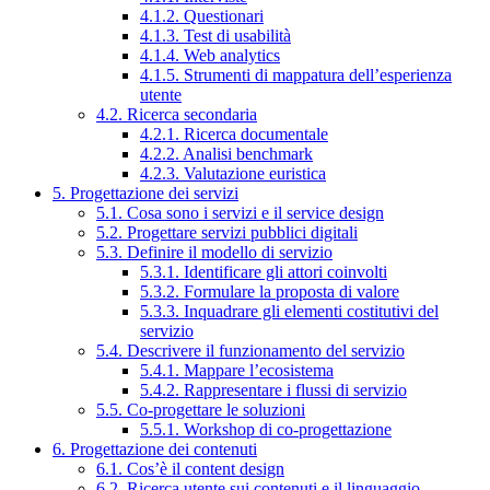
4.1.2. Questionari
4.1.3. Test di usabilità
4.1.4. Web analytics
4.1.5. Strumenti di mappatura dell’esperienza
utente
4.2. Ricerca secondaria
4.2.1. Ricerca documentale
4.2.2. Analisi benchmark
4.2.3. Valutazione euristica
5. Progettazione dei servizi
5.1. Cosa sono i servizi e il service design
5.2. Progettare servizi pubblici digitali
5.3. Definire il modello di servizio
5.3.1. Identificare gli attori coinvolti
5.3.2. Formulare la proposta di valore
5.3.3. Inquadrare gli elementi costitutivi del
servizio
5.4. Descrivere il funzionamento del servizio
5.4.1. Mappare l’ecosistema
5.4.2. Rappresentare i flussi di servizio
5.5. Co-progettare le soluzioni
5.5.1. Workshop di co-progettazione
6. Progettazione dei contenuti
6.1. Cos’è il content design
6.2. Ricerca utente sui contenuti e il linguaggio