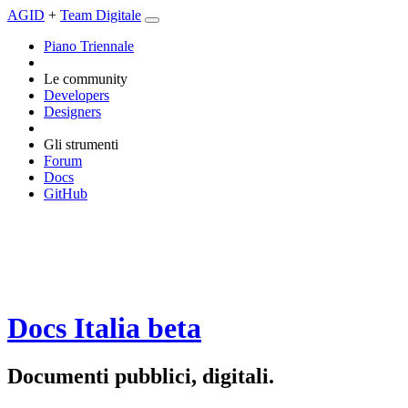
AGID
+
Team Digitale
Piano Triennale
Le community
Developers
Designers
Gli strumenti
Forum
Docs
GitHub
Docs Italia
beta
Documenti pubblici, digitali.