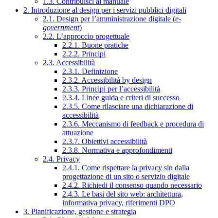
1.3. Contribuisci al manuale
2. Introduzione al design per i servizi pubblici digitali
2.1. Design per l’amministrazione digitale (
e-
government
)
2.2. L’approccio progettuale
2.2.1. Buone pratiche
2.2.2. Principi
2.3. Accessibilità
2.3.1. Definizione
2.3.2. Accessibilità by design
2.3.3. Principi per l’accessibilità
2.3.4. Linee guida e criteri di successo
2.3.5. Come rilasciare una dichiarazione di
accessibilità
2.3.6. Meccanismo di feedback e procedura di
attuazione
2.3.7. Obiettivi accessibilità
2.3.8. Normativa e approfondimenti
2.4. Privacy
2.4.1. Come rispettare la privacy sin dalla
progettazione di un sito o servizio digitale
2.4.2. Richiedi il consenso quando necessario
2.4.3. Le basi del sito web: architettura,
informativa privacy, riferimenti DPO
3. Pianificazione, gestione e strategia