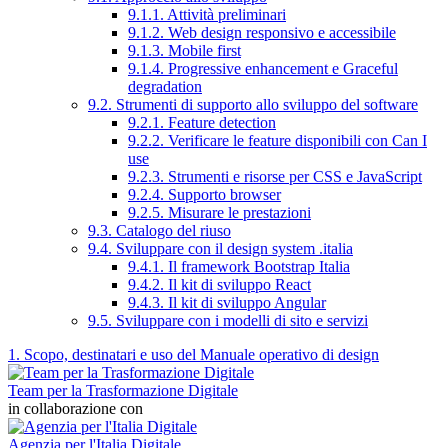
9.1.1. Attività preliminari
9.1.2. Web design responsivo e accessibile
9.1.3. Mobile first
9.1.4. Progressive enhancement e Graceful
degradation
9.2. Strumenti di supporto allo sviluppo del software
9.2.1. Feature detection
9.2.2. Verificare le feature disponibili con Can I
use
9.2.3. Strumenti e risorse per CSS e JavaScript
9.2.4. Supporto browser
9.2.5. Misurare le prestazioni
9.3. Catalogo del riuso
9.4. Sviluppare con il design system .italia
9.4.1. Il framework Bootstrap Italia
9.4.2. Il kit di sviluppo React
9.4.3. Il kit di sviluppo Angular
9.5. Sviluppare con i modelli di sito e servizi
1. Scopo, destinatari e uso del Manuale operativo di design
Team per la Trasformazione Digitale
in collaborazione con
Agenzia per l'Italia Digitale