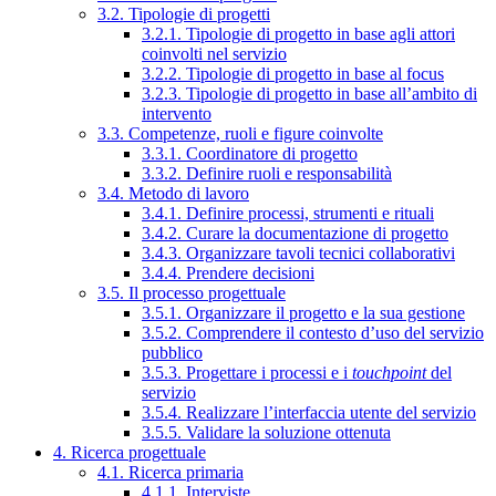
3.2. Tipologie di progetti
3.2.1. Tipologie di progetto in base agli attori
coinvolti nel servizio
3.2.2. Tipologie di progetto in base al focus
3.2.3. Tipologie di progetto in base all’ambito di
intervento
3.3. Competenze, ruoli e figure coinvolte
3.3.1. Coordinatore di progetto
3.3.2. Definire ruoli e responsabilità
3.4. Metodo di lavoro
3.4.1. Definire processi, strumenti e rituali
3.4.2. Curare la documentazione di progetto
3.4.3. Organizzare tavoli tecnici collaborativi
3.4.4. Prendere decisioni
3.5. Il processo progettuale
3.5.1. Organizzare il progetto e la sua gestione
3.5.2. Comprendere il contesto d’uso del servizio
pubblico
3.5.3. Progettare i processi e i
touchpoint
del
servizio
3.5.4. Realizzare l’interfaccia utente del servizio
3.5.5. Validare la soluzione ottenuta
4. Ricerca progettuale
4.1. Ricerca primaria
4.1.1. Interviste