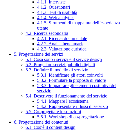
4.1.1. Interviste
4.1.2. Questionari
4.1.3. Test di usabilità
4.1.4. Web analytics
4.1.5. Strumenti di mappatura dell’esperienza
utente
4.2. Ricerca secondaria
4.2.1. Ricerca documentale
4.2.2. Analisi benchmark
4.2.3. Valutazione euristica
5. Progettazione dei servizi
5.1. Cosa sono i servizi e il service design
5.2. Progettare servizi pubblici digitali
5.3. Definire il modello di servizio
5.3.1. Identificare gli attori coinvolti
5.3.2. Formulare la proposta di valore
5.3.3. Inquadrare gli elementi costitutivi del
servizio
5.4. Descrivere il funzionamento del servizio
5.4.1. Mappare l’ecosistema
5.4.2. Rappresentare i flussi di servizio
5.5. Co-progettare le soluzioni
5.5.1. Workshop di co-progettazione
6. Progettazione dei contenuti
6.1. Cos’è il content design