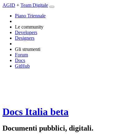
AGID
+
Team Digitale
Piano Triennale
Le community
Developers
Designers
Gli strumenti
Forum
Docs
GitHub
Docs Italia
beta
Documenti pubblici, digitali.