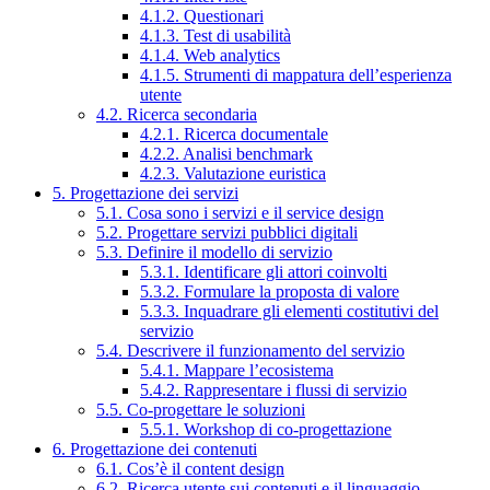
4.1.2. Questionari
4.1.3. Test di usabilità
4.1.4. Web analytics
4.1.5. Strumenti di mappatura dell’esperienza
utente
4.2. Ricerca secondaria
4.2.1. Ricerca documentale
4.2.2. Analisi benchmark
4.2.3. Valutazione euristica
5. Progettazione dei servizi
5.1. Cosa sono i servizi e il service design
5.2. Progettare servizi pubblici digitali
5.3. Definire il modello di servizio
5.3.1. Identificare gli attori coinvolti
5.3.2. Formulare la proposta di valore
5.3.3. Inquadrare gli elementi costitutivi del
servizio
5.4. Descrivere il funzionamento del servizio
5.4.1. Mappare l’ecosistema
5.4.2. Rappresentare i flussi di servizio
5.5. Co-progettare le soluzioni
5.5.1. Workshop di co-progettazione
6. Progettazione dei contenuti
6.1. Cos’è il content design
6.2. Ricerca utente sui contenuti e il linguaggio