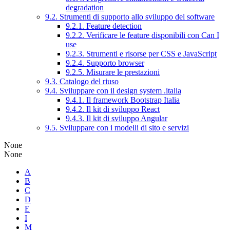
degradation
9.2. Strumenti di supporto allo sviluppo del software
9.2.1. Feature detection
9.2.2. Verificare le feature disponibili con Can I
use
9.2.3. Strumenti e risorse per CSS e JavaScript
9.2.4. Supporto browser
9.2.5. Misurare le prestazioni
9.3. Catalogo del riuso
9.4. Sviluppare con il design system .italia
9.4.1. Il framework Bootstrap Italia
9.4.2. Il kit di sviluppo React
9.4.3. Il kit di sviluppo Angular
9.5. Sviluppare con i modelli di sito e servizi
None
None
A
B
C
D
E
I
M