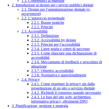
1.3. Contribuisci al manuale
2. Introduzione al design per i servizi pubblici digitali
2.1. Design per l’amministrazione digitale (
e-
government
)
2.2. L’approccio progettuale
2.2.1. Buone pratiche
2.2.2. Principi
2.3. Accessibilità
2.3.1. Definizione
2.3.2. Accessibilità by design
2.3.3. Principi per l’accessibilità
2.3.4. Linee guida e criteri di successo
2.3.5. Come rilasciare una dichiarazione di
accessibilità
2.3.6. Meccanismo di feedback e procedura di
attuazione
2.3.7. Obiettivi accessibilità
2.3.8. Normativa e approfondimenti
2.4. Privacy
2.4.1. Come rispettare la privacy sin dalla
progettazione di un sito o servizio digitale
2.4.2. Richiedi il consenso quando necessario
2.4.3. Le basi del sito web: architettura,
informativa privacy, riferimenti DPO
3. Pianificazione, gestione e strategia