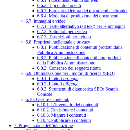
6.6.1. I documenti vanno sul web
6.6.2. Tipi di documenti
6.6.3. Formato di lettura dei documenti elettronici
6.6.4. Modalità di produzione dei documenti
6.7. Immagini e video
6.7.1. Testo alternativo (alt text) per le immagini
6.7.2. Sottotitoli per i video
6.7.3. Trascrizioni per i video
6.8. Proprietà intellettuale e privacy
6.8.1. Pubblicazione di contenuti prodotti dalla
Pubblica Amministrazione
6.8.2. Pubblicazione di contenuti non prodotti
dalla Pubblica Amministrazione
6.8.3. Consenso dei soggetti ritratti
6.9. Ottimizzazione per i motori di ricerca (SEO)
6.9.1. I fattori
on-page
6.9.2. I fattori
off-page
6.9.3. Strumenti di diagnostica SEO: Search
Console
6.10. Gestire i contenuti
6.10.1. L’inventario dei contenuti
6.10.2. Revisionare i contenuti
6.10.3. Migrare i contenuti
6.10.4. Pubblicare i contenuti
7. Progettazione dell’interazione