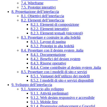
7.4. Wireframe
7.5. Prototipi interattivi
8. Progettazione dell’interfaccia
8.1. Obiettivi dell’interfaccia
8.2. Elementi dell’interfaccia
8.2.1. Elementi di composizione
8.2.2. Elementi interattivi
8.2.3. Elementi testuali (microtesti)
8.3. Progettare e costruire in alta fedeltà
8.3.1. Layout di pagina
8.3.2. Prototipi in alta fedeltà
8.4. Progettare con il design system .italia
8.4.1. Documentazione
8.4.2. Benefici del design system
8.4.3. Risorse operative
8.4.4. Come contribuire al design system .italia
8.5. Progettare con i modelli di sito e servizi
8.5.1. Vantaggi dell’utilizzo dei modelli
8.5.2. I modelli di sito e servizi disponibili
9. Sviluppo dell’interfaccia
9.1. Approccio allo sviluppo
9.1.1. Attività preliminari
9.1.2. Web design responsivo e accessibile
9.1.3. Mobile first
9.1.4. Progressive enhancement e Graceful