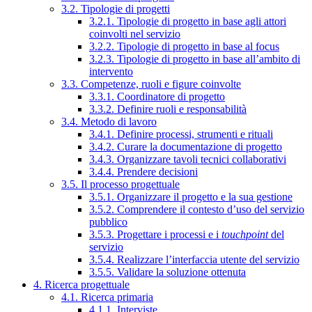
3.2. Tipologie di progetti
3.2.1. Tipologie di progetto in base agli attori
coinvolti nel servizio
3.2.2. Tipologie di progetto in base al focus
3.2.3. Tipologie di progetto in base all’ambito di
intervento
3.3. Competenze, ruoli e figure coinvolte
3.3.1. Coordinatore di progetto
3.3.2. Definire ruoli e responsabilità
3.4. Metodo di lavoro
3.4.1. Definire processi, strumenti e rituali
3.4.2. Curare la documentazione di progetto
3.4.3. Organizzare tavoli tecnici collaborativi
3.4.4. Prendere decisioni
3.5. Il processo progettuale
3.5.1. Organizzare il progetto e la sua gestione
3.5.2. Comprendere il contesto d’uso del servizio
pubblico
3.5.3. Progettare i processi e i
touchpoint
del
servizio
3.5.4. Realizzare l’interfaccia utente del servizio
3.5.5. Validare la soluzione ottenuta
4. Ricerca progettuale
4.1. Ricerca primaria
4.1.1. Interviste