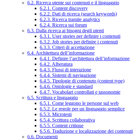
6.2. Ricerca utente sui contenuti e il linguaggio
6.2.1. Content discovery
6.2.2. Dati di ricerca (search keywords)
6.2.3. Ricerca tramite analytics
6.2.4. Ricerca sui forum
6.3. Dalla ricerca ai bisogni degli utenti
6.3.1. User stories per definire i contenuti
6.3.2. Job stories per definire i contenuti
6.3.3. Criteri di accettazione
6.4. Architettura dell’informazione
6.4.1. Definire l’architettura dell’informazione
6.4.2. Alberatura
6.4.3. Flussi di interazione
6.4.4. Sistemi di navigazione
6.4.5. Tipologie di contenuto (content type)
6.4.6. Ontologie e standard
6.4.7. Vocabolari controllati e tassonomie
6.5. Scrittura e linguaggio
6.5.1. Come leggono le persone sul web
6.5.2. Le regole per un linguaggio semplice
6.5.3. Microtesti
6.5.4. Scrittura collaborativa
6.5.5. Content critique
6.5.6. Traduzione e localizzazione dei contenuti
6.6. Documenti