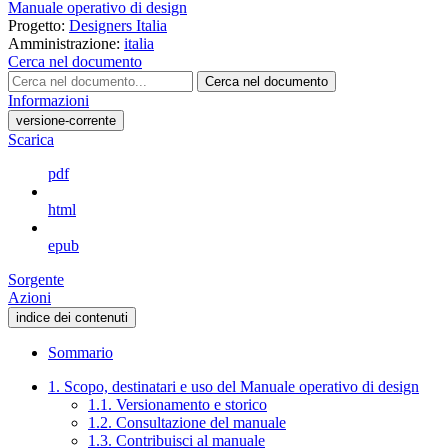
Manuale operativo di design
Progetto:
Designers Italia
Amministrazione:
italia
Cerca nel documento
Cerca nel documento
Informazioni
versione-corrente
Scarica
pdf
html
epub
Sorgente
Azioni
indice dei contenuti
Sommario
1. Scopo, destinatari e uso del Manuale operativo di design
1.1. Versionamento e storico
1.2. Consultazione del manuale
1.3. Contribuisci al manuale