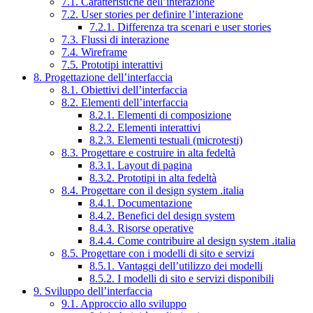
7.1. Caratteristiche dell’interazione
7.2. User stories per definire l’interazione
7.2.1. Differenza tra scenari e user stories
7.3. Flussi di interazione
7.4. Wireframe
7.5. Prototipi interattivi
8. Progettazione dell’interfaccia
8.1. Obiettivi dell’interfaccia
8.2. Elementi dell’interfaccia
8.2.1. Elementi di composizione
8.2.2. Elementi interattivi
8.2.3. Elementi testuali (microtesti)
8.3. Progettare e costruire in alta fedeltà
8.3.1. Layout di pagina
8.3.2. Prototipi in alta fedeltà
8.4. Progettare con il design system .italia
8.4.1. Documentazione
8.4.2. Benefici del design system
8.4.3. Risorse operative
8.4.4. Come contribuire al design system .italia
8.5. Progettare con i modelli di sito e servizi
8.5.1. Vantaggi dell’utilizzo dei modelli
8.5.2. I modelli di sito e servizi disponibili
9. Sviluppo dell’interfaccia
9.1. Approccio allo sviluppo