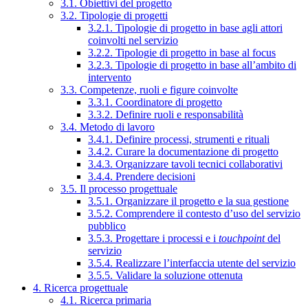
3.1. Obiettivi del progetto
3.2. Tipologie di progetti
3.2.1. Tipologie di progetto in base agli attori
coinvolti nel servizio
3.2.2. Tipologie di progetto in base al focus
3.2.3. Tipologie di progetto in base all’ambito di
intervento
3.3. Competenze, ruoli e figure coinvolte
3.3.1. Coordinatore di progetto
3.3.2. Definire ruoli e responsabilità
3.4. Metodo di lavoro
3.4.1. Definire processi, strumenti e rituali
3.4.2. Curare la documentazione di progetto
3.4.3. Organizzare tavoli tecnici collaborativi
3.4.4. Prendere decisioni
3.5. Il processo progettuale
3.5.1. Organizzare il progetto e la sua gestione
3.5.2. Comprendere il contesto d’uso del servizio
pubblico
3.5.3. Progettare i processi e i
touchpoint
del
servizio
3.5.4. Realizzare l’interfaccia utente del servizio
3.5.5. Validare la soluzione ottenuta
4. Ricerca progettuale
4.1. Ricerca primaria