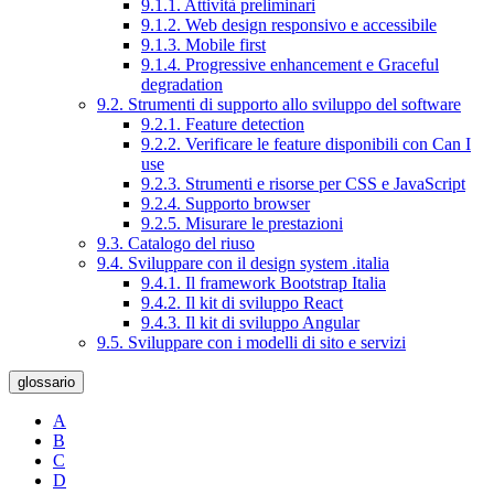
9.1.1. Attività preliminari
9.1.2. Web design responsivo e accessibile
9.1.3. Mobile first
9.1.4. Progressive enhancement e Graceful
degradation
9.2. Strumenti di supporto allo sviluppo del software
9.2.1. Feature detection
9.2.2. Verificare le feature disponibili con Can I
use
9.2.3. Strumenti e risorse per CSS e JavaScript
9.2.4. Supporto browser
9.2.5. Misurare le prestazioni
9.3. Catalogo del riuso
9.4. Sviluppare con il design system .italia
9.4.1. Il framework Bootstrap Italia
9.4.2. Il kit di sviluppo React
9.4.3. Il kit di sviluppo Angular
9.5. Sviluppare con i modelli di sito e servizi
glossario
A
B
C
D