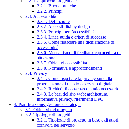
2.2. L’approccio progettuale
2.2.1. Buone pratiche
2.2.2. Principi
2.3. Accessibilità
2.3.1. Definizione
2.3.2. Accessibilità by design
2.3.3. Principi per l’accessibilità
2.3.4. Linee guida e criteri di successo
2.3.5. Come rilasciare una dichiarazione di
accessibilità
2.3.6. Meccanismo di feedback e procedura di
attuazione
2.3.7. Obiettivi accessibilità
2.3.8. Normativa e approfondimenti
2.4. Privacy
2.4.1. Come rispettare la privacy sin dalla
progettazione di un sito o servizio digitale
2.4.2. Richiedi il consenso quando necessario
2.4.3. Le basi del sito web: architettura,
informativa privacy, riferimenti DPO
3. Pianificazione, gestione e strategia
3.1. Obiettivi del progetto
3.2. Tipologie di progetti
3.2.1. Tipologie di progetto in base agli attori
coinvolti nel servizio