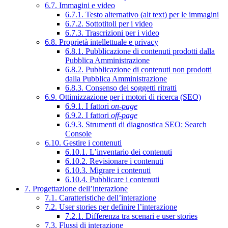
6.7. Immagini e video
6.7.1. Testo alternativo (alt text) per le immagini
6.7.2. Sottotitoli per i video
6.7.3. Trascrizioni per i video
6.8. Proprietà intellettuale e privacy
6.8.1. Pubblicazione di contenuti prodotti dalla
Pubblica Amministrazione
6.8.2. Pubblicazione di contenuti non prodotti
dalla Pubblica Amministrazione
6.8.3. Consenso dei soggetti ritratti
6.9. Ottimizzazione per i motori di ricerca (SEO)
6.9.1. I fattori
on-page
6.9.2. I fattori
off-page
6.9.3. Strumenti di diagnostica SEO: Search
Console
6.10. Gestire i contenuti
6.10.1. L’inventario dei contenuti
6.10.2. Revisionare i contenuti
6.10.3. Migrare i contenuti
6.10.4. Pubblicare i contenuti
7. Progettazione dell’interazione
7.1. Caratteristiche dell’interazione
7.2. User stories per definire l’interazione
7.2.1. Differenza tra scenari e user stories
7.3. Flussi di interazione