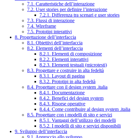
7.1. Caratteristiche dell’interazione
7.2. User stories per definire l’interazione
7.2.1. Differenza tra scenari e user stories
7.3. Flussi di interazione
7.4. Wireframe
7.5. Prototipi interattivi
8. Progettazione dell’interfaccia
8.1. Obiettivi dell’interfaccia
8.2. Elementi dell’interfaccia
8.2.1. Elementi di composizione
8.2.2. Elementi interattivi
8.2.3. Elementi testuali (microtesti)
8.3. Progettare e costruire in alta fedeltà
8.3.1. Layout di pagina
8.3.2. Prototipi in alta fedeltà
8.4. Progettare con il design system .italia
8.4.1. Documentazione
8.4.2. Benefici del design system
8.4.3. Risorse operative
8.4.4. Come contribuire al design system .italia
8.5. Progettare con i modelli di sito e servizi
8.5.1. Vantaggi dell’utilizzo dei modelli
8.5.2. I modelli di sito e servizi disponibili
9. Sviluppo dell’interfaccia
9.1. Approccio allo sviluppo