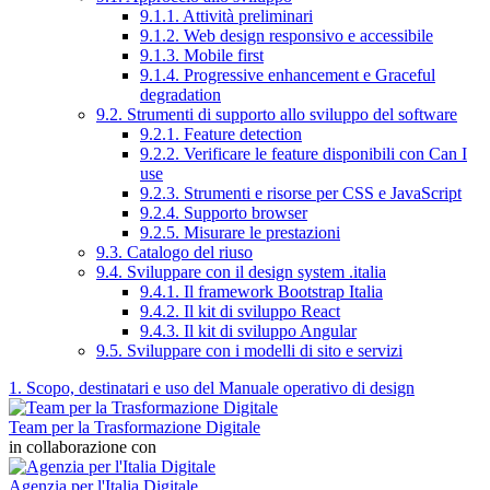
9.1.1. Attività preliminari
9.1.2. Web design responsivo e accessibile
9.1.3. Mobile first
9.1.4. Progressive enhancement e Graceful
degradation
9.2. Strumenti di supporto allo sviluppo del software
9.2.1. Feature detection
9.2.2. Verificare le feature disponibili con Can I
use
9.2.3. Strumenti e risorse per CSS e JavaScript
9.2.4. Supporto browser
9.2.5. Misurare le prestazioni
9.3. Catalogo del riuso
9.4. Sviluppare con il design system .italia
9.4.1. Il framework Bootstrap Italia
9.4.2. Il kit di sviluppo React
9.4.3. Il kit di sviluppo Angular
9.5. Sviluppare con i modelli di sito e servizi
1. Scopo, destinatari e uso del Manuale operativo di design
Team per la Trasformazione Digitale
in collaborazione con
Agenzia per l'Italia Digitale