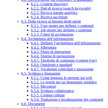
6.2.1. Content discovery
6.2.2. Dati di ricerca (search keywords)
6.2.3. Ricerca tramite analytics
6.2.4. Ricerca sui forum
6.3. Dalla ricerca ai bisogni degli utenti
6.3.1. User stories per definire i contenuti
6.3.2. Job stories per definire i contenuti
6.3.3. Criteri di accettazione
6.4. Architettura dell’informazione
6.4.1. Definire l’architettura dell’informazione
6.4.2. Alberatura
6.4.3. Flussi di interazione
6.4.4. Sistemi di navigazione
6.4.5. Tipologie di contenuto (content type)
6.4.6. Ontologie e standard
6.4.7. Vocabolari controllati e tassonomie
6.5. Scrittura e linguaggio
6.5.1. Come leggono le persone sul web
6.5.2. Le regole per un linguaggio semplice
6.5.3. Microtesti
6.5.4. Scrittura collaborativa
6.5.5. Content critique
6.5.6. Traduzione e localizzazione dei contenuti
6.6. Documenti