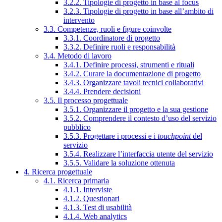
3.2.2. Tipologie di progetto in base al focus
3.2.3. Tipologie di progetto in base all’ambito di
intervento
3.3. Competenze, ruoli e figure coinvolte
3.3.1. Coordinatore di progetto
3.3.2. Definire ruoli e responsabilità
3.4. Metodo di lavoro
3.4.1. Definire processi, strumenti e rituali
3.4.2. Curare la documentazione di progetto
3.4.3. Organizzare tavoli tecnici collaborativi
3.4.4. Prendere decisioni
3.5. Il processo progettuale
3.5.1. Organizzare il progetto e la sua gestione
3.5.2. Comprendere il contesto d’uso del servizio
pubblico
3.5.3. Progettare i processi e i
touchpoint
del
servizio
3.5.4. Realizzare l’interfaccia utente del servizio
3.5.5. Validare la soluzione ottenuta
4. Ricerca progettuale
4.1. Ricerca primaria
4.1.1. Interviste
4.1.2. Questionari
4.1.3. Test di usabilità
4.1.4. Web analytics