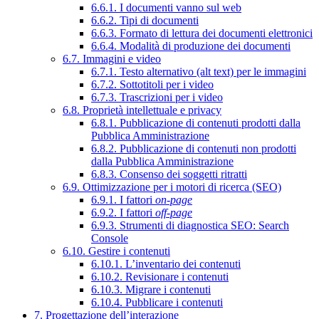
6.6.1. I documenti vanno sul web
6.6.2. Tipi di documenti
6.6.3. Formato di lettura dei documenti elettronici
6.6.4. Modalità di produzione dei documenti
6.7. Immagini e video
6.7.1. Testo alternativo (alt text) per le immagini
6.7.2. Sottotitoli per i video
6.7.3. Trascrizioni per i video
6.8. Proprietà intellettuale e privacy
6.8.1. Pubblicazione di contenuti prodotti dalla
Pubblica Amministrazione
6.8.2. Pubblicazione di contenuti non prodotti
dalla Pubblica Amministrazione
6.8.3. Consenso dei soggetti ritratti
6.9. Ottimizzazione per i motori di ricerca (SEO)
6.9.1. I fattori
on-page
6.9.2. I fattori
off-page
6.9.3. Strumenti di diagnostica SEO: Search
Console
6.10. Gestire i contenuti
6.10.1. L’inventario dei contenuti
6.10.2. Revisionare i contenuti
6.10.3. Migrare i contenuti
6.10.4. Pubblicare i contenuti
7. Progettazione dell’interazione