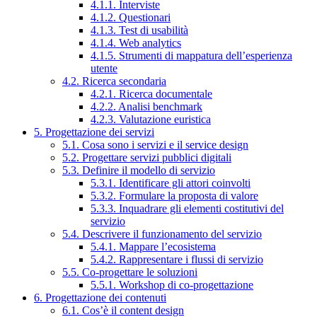
4.1.1. Interviste
4.1.2. Questionari
4.1.3. Test di usabilità
4.1.4. Web analytics
4.1.5. Strumenti di mappatura dell’esperienza
utente
4.2. Ricerca secondaria
4.2.1. Ricerca documentale
4.2.2. Analisi benchmark
4.2.3. Valutazione euristica
5. Progettazione dei servizi
5.1. Cosa sono i servizi e il service design
5.2. Progettare servizi pubblici digitali
5.3. Definire il modello di servizio
5.3.1. Identificare gli attori coinvolti
5.3.2. Formulare la proposta di valore
5.3.3. Inquadrare gli elementi costitutivi del
servizio
5.4. Descrivere il funzionamento del servizio
5.4.1. Mappare l’ecosistema
5.4.2. Rappresentare i flussi di servizio
5.5. Co-progettare le soluzioni
5.5.1. Workshop di co-progettazione
6. Progettazione dei contenuti
6.1. Cos’è il content design