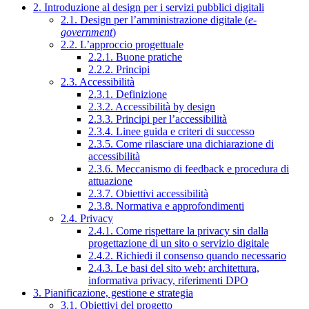
2. Introduzione al design per i servizi pubblici digitali
2.1. Design per l’amministrazione digitale (
e-
government
)
2.2. L’approccio progettuale
2.2.1. Buone pratiche
2.2.2. Principi
2.3. Accessibilità
2.3.1. Definizione
2.3.2. Accessibilità by design
2.3.3. Principi per l’accessibilità
2.3.4. Linee guida e criteri di successo
2.3.5. Come rilasciare una dichiarazione di
accessibilità
2.3.6. Meccanismo di feedback e procedura di
attuazione
2.3.7. Obiettivi accessibilità
2.3.8. Normativa e approfondimenti
2.4. Privacy
2.4.1. Come rispettare la privacy sin dalla
progettazione di un sito o servizio digitale
2.4.2. Richiedi il consenso quando necessario
2.4.3. Le basi del sito web: architettura,
informativa privacy, riferimenti DPO
3. Pianificazione, gestione e strategia
3.1. Obiettivi del progetto