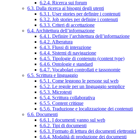
6.2.4. Ricerca sui forum
6.3. Dalla ricerca ai bisogni degli utenti
6.3.1. User stories per definire i contenuti
6.3.2. Job stories per definire i contenuti
6.3.3. Criteri di accettazione
6.4. Architettura dell’informazione
6.4.1. Definire l’architettura dell’informazione
6.4.2. Alberatura
6.4.3. Flussi di interazione
6.4.4. Sistemi di navigazione
6.4.5. Tipologie di contenuto (content type)
6.4.6. Ontologie e standard
6.4.7. Vocabolari controllati e tassonomie
6.5. Scrittura e linguaggio
6.5.1. Come leggono le persone sul web
6.5.2. Le regole per un linguaggio semplice
6.5.3. Microtesti
6.5.4. Scrittura collaborativa
6.5.5. Content critique
6.5.6. Traduzione e localizzazione dei contenuti
6.6. Documenti
6.6.1. I documenti vanno sul web
6.6.2. Tipi di documenti
6.6.3. Formato di lettura dei documenti elettronici
6.6.4. Modalità di produzione dei documenti