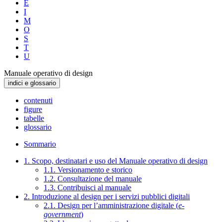
E
I
M
O
S
T
U
Manuale operativo di design
indici e glossario
contenuti
figure
tabelle
glossario
Sommario
1. Scopo, destinatari e uso del Manuale operativo di design
1.1. Versionamento e storico
1.2. Consultazione del manuale
1.3. Contribuisci al manuale
2. Introduzione al design per i servizi pubblici digitali
2.1. Design per l’amministrazione digitale (
e-
government
)