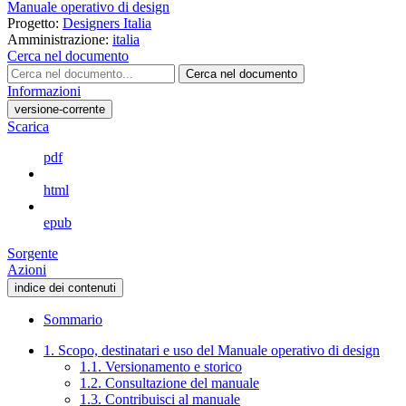
Manuale operativo di design
Progetto:
Designers Italia
Amministrazione:
italia
Cerca nel documento
Cerca nel documento
Informazioni
versione-corrente
Scarica
pdf
html
epub
Sorgente
Azioni
indice dei contenuti
Sommario
1. Scopo, destinatari e uso del Manuale operativo di design
1.1. Versionamento e storico
1.2. Consultazione del manuale
1.3. Contribuisci al manuale