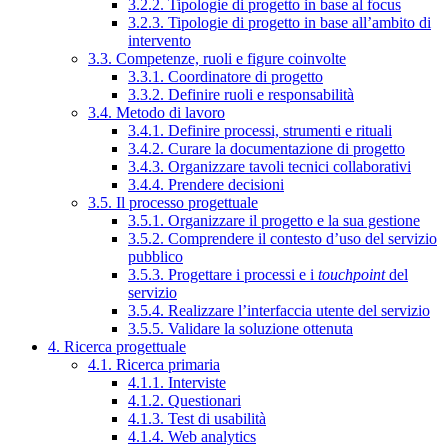
3.2.2. Tipologie di progetto in base al focus
3.2.3. Tipologie di progetto in base all’ambito di
intervento
3.3. Competenze, ruoli e figure coinvolte
3.3.1. Coordinatore di progetto
3.3.2. Definire ruoli e responsabilità
3.4. Metodo di lavoro
3.4.1. Definire processi, strumenti e rituali
3.4.2. Curare la documentazione di progetto
3.4.3. Organizzare tavoli tecnici collaborativi
3.4.4. Prendere decisioni
3.5. Il processo progettuale
3.5.1. Organizzare il progetto e la sua gestione
3.5.2. Comprendere il contesto d’uso del servizio
pubblico
3.5.3. Progettare i processi e i
touchpoint
del
servizio
3.5.4. Realizzare l’interfaccia utente del servizio
3.5.5. Validare la soluzione ottenuta
4. Ricerca progettuale
4.1. Ricerca primaria
4.1.1. Interviste
4.1.2. Questionari
4.1.3. Test di usabilità
4.1.4. Web analytics