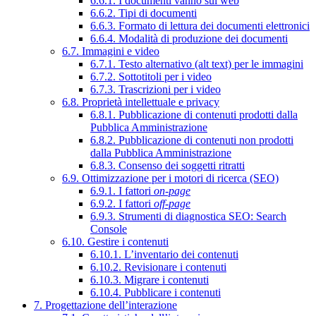
6.6.1. I documenti vanno sul web
6.6.2. Tipi di documenti
6.6.3. Formato di lettura dei documenti elettronici
6.6.4. Modalità di produzione dei documenti
6.7. Immagini e video
6.7.1. Testo alternativo (alt text) per le immagini
6.7.2. Sottotitoli per i video
6.7.3. Trascrizioni per i video
6.8. Proprietà intellettuale e privacy
6.8.1. Pubblicazione di contenuti prodotti dalla
Pubblica Amministrazione
6.8.2. Pubblicazione di contenuti non prodotti
dalla Pubblica Amministrazione
6.8.3. Consenso dei soggetti ritratti
6.9. Ottimizzazione per i motori di ricerca (SEO)
6.9.1. I fattori
on-page
6.9.2. I fattori
off-page
6.9.3. Strumenti di diagnostica SEO: Search
Console
6.10. Gestire i contenuti
6.10.1. L’inventario dei contenuti
6.10.2. Revisionare i contenuti
6.10.3. Migrare i contenuti
6.10.4. Pubblicare i contenuti
7. Progettazione dell’interazione