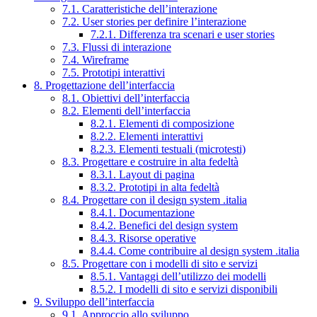
7.1. Caratteristiche dell’interazione
7.2. User stories per definire l’interazione
7.2.1. Differenza tra scenari e user stories
7.3. Flussi di interazione
7.4. Wireframe
7.5. Prototipi interattivi
8. Progettazione dell’interfaccia
8.1. Obiettivi dell’interfaccia
8.2. Elementi dell’interfaccia
8.2.1. Elementi di composizione
8.2.2. Elementi interattivi
8.2.3. Elementi testuali (microtesti)
8.3. Progettare e costruire in alta fedeltà
8.3.1. Layout di pagina
8.3.2. Prototipi in alta fedeltà
8.4. Progettare con il design system .italia
8.4.1. Documentazione
8.4.2. Benefici del design system
8.4.3. Risorse operative
8.4.4. Come contribuire al design system .italia
8.5. Progettare con i modelli di sito e servizi
8.5.1. Vantaggi dell’utilizzo dei modelli
8.5.2. I modelli di sito e servizi disponibili
9. Sviluppo dell’interfaccia
9.1. Approccio allo sviluppo