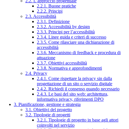
2.2. L’approccio progettuale
2.2.1. Buone pratiche
2.2.2. Principi
2.3. Accessibilità
2.3.1. Definizione
2.3.2. Accessibilità by design
2.3.3. Principi per l’accessibilità
2.3.4. Linee guida e criteri di successo
2.3.5. Come rilasciare una dichiarazione di
accessibilità
2.3.6. Meccanismo di feedback e procedura di
attuazione
2.3.7. Obiettivi accessibilità
2.3.8. Normativa e approfondimenti
2.4. Privacy
2.4.1. Come rispettare la privacy sin dalla
progettazione di un sito o servizio digitale
2.4.2. Richiedi il consenso quando necessario
2.4.3. Le basi del sito web: architettura,
informativa privacy, riferimenti DPO
3. Pianificazione, gestione e strategia
3.1. Obiettivi del progetto
3.2. Tipologie di progetti
3.2.1. Tipologie di progetto in base agli attori
coinvolti nel servizio