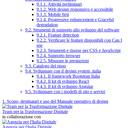
9.1.1. Attività preliminari
9.1.2. Web design responsivo e accessibile
9.1.3. Mobile first
9.1.4. Progressive enhancement e Graceful
degradation
9.2. Strumenti di supporto allo sviluppo del software
9.2.1. Feature detection
9.2.2. Verificare le feature disponibili con Can I
use
9.2.3. Strumenti e risorse per CSS e JavaScript
9.2.4. Supporto browser
9.2.5. Misurare le prestazioni
9.3. Catalogo del riuso
9.4. Sviluppare con il design system .italia
9.4.1. Il framework Bootstrap Italia
9.4.2. Il kit di sviluppo React
9.4.3. Il kit di sviluppo Angular
9.5. Sviluppare con i modelli di sito e servizi
1. Scopo, destinatari e uso del Manuale operativo di design
Team per la Trasformazione Digitale
in collaborazione con
Agenzia per l'Italia Digitale