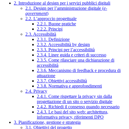
2. Introduzione al design per i servizi pubblici digitali
2.1. Design per l’amministrazione digitale (
e-
government
)
2.2. L’approccio progettuale
2.2.1. Buone pratiche
2.2.2. Principi
2.3. Accessibilità
2.3.1. Definizione
2.3.2. Accessibilità by design
2.3.3. Principi per l’accessibilità
2.3.4. Linee guida e criteri di successo
2.3.5. Come rilasciare una dichiarazione di
accessibilità
2.3.6. Meccanismo di feedback e procedura di
attuazione
2.3.7. Obiettivi accessibilità
2.3.8. Normativa e approfondimenti
2.4. Privacy
2.4.1. Come rispettare la privacy sin dalla
progettazione di un sito o servizio digitale
2.4.2. Richiedi il consenso quando necessario
2.4.3. Le basi del sito web: architettura,
informativa privacy, riferimenti DPO
3. Pianificazione, gestione e strategia
3.1. Obiettivi del progetto