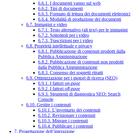
6.6.1. I documenti vanno sul web
6.6.2. Tipi di documenti
6.6.3. Formato di lettura dei documenti elettronici
6.6.4. Modalità di produzione dei documenti
6.7. Immagini e video
6.7.1. Testo alternativo (alt text) per le immagini
6.7.2. Sottotitoli per i video
6.7.3. Trascrizioni per i video
6.8. Proprietà intellettuale e privacy
6.8.1. Pubblicazione di contenuti prodotti dalla
Pubblica Amministrazione
6.8.2. Pubblicazione di contenuti non prodotti
dalla Pubblica Amministrazione
6.8.3. Consenso dei soggetti ritratti
6.9. Ottimizzazione per i motori di ricerca (SEO)
6.9.1. I fattori
on-page
6.9.2. I fattori
off-page
6.9.3. Strumenti di diagnostica SEO: Search
Console
6.10. Gestire i contenuti
6.10.1. L’inventario dei contenuti
6.10.2. Revisionare i contenuti
6.10.3. Migrare i contenuti
6.10.4. Pubblicare i contenuti
7. Progettazione dell’interazione