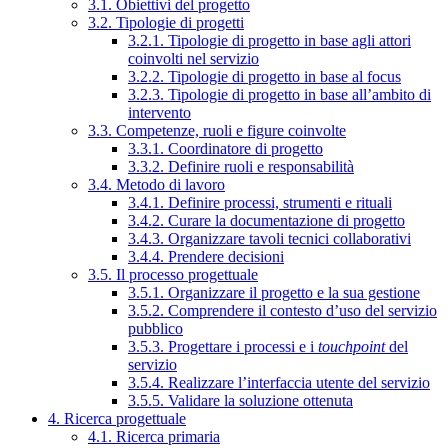
3.1. Obiettivi del progetto
3.2. Tipologie di progetti
3.2.1. Tipologie di progetto in base agli attori
coinvolti nel servizio
3.2.2. Tipologie di progetto in base al focus
3.2.3. Tipologie di progetto in base all’ambito di
intervento
3.3. Competenze, ruoli e figure coinvolte
3.3.1. Coordinatore di progetto
3.3.2. Definire ruoli e responsabilità
3.4. Metodo di lavoro
3.4.1. Definire processi, strumenti e rituali
3.4.2. Curare la documentazione di progetto
3.4.3. Organizzare tavoli tecnici collaborativi
3.4.4. Prendere decisioni
3.5. Il processo progettuale
3.5.1. Organizzare il progetto e la sua gestione
3.5.2. Comprendere il contesto d’uso del servizio
pubblico
3.5.3. Progettare i processi e i
touchpoint
del
servizio
3.5.4. Realizzare l’interfaccia utente del servizio
3.5.5. Validare la soluzione ottenuta
4. Ricerca progettuale
4.1. Ricerca primaria