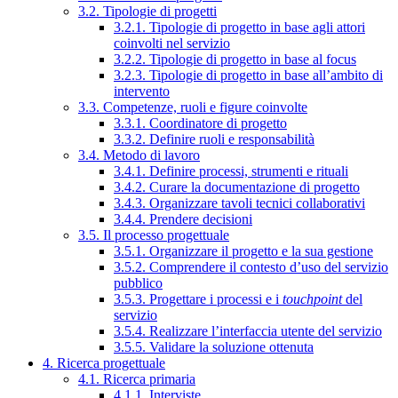
3.2. Tipologie di progetti
3.2.1. Tipologie di progetto in base agli attori
coinvolti nel servizio
3.2.2. Tipologie di progetto in base al focus
3.2.3. Tipologie di progetto in base all’ambito di
intervento
3.3. Competenze, ruoli e figure coinvolte
3.3.1. Coordinatore di progetto
3.3.2. Definire ruoli e responsabilità
3.4. Metodo di lavoro
3.4.1. Definire processi, strumenti e rituali
3.4.2. Curare la documentazione di progetto
3.4.3. Organizzare tavoli tecnici collaborativi
3.4.4. Prendere decisioni
3.5. Il processo progettuale
3.5.1. Organizzare il progetto e la sua gestione
3.5.2. Comprendere il contesto d’uso del servizio
pubblico
3.5.3. Progettare i processi e i
touchpoint
del
servizio
3.5.4. Realizzare l’interfaccia utente del servizio
3.5.5. Validare la soluzione ottenuta
4. Ricerca progettuale
4.1. Ricerca primaria
4.1.1. Interviste