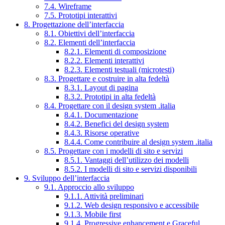
7.4. Wireframe
7.5. Prototipi interattivi
8. Progettazione dell’interfaccia
8.1. Obiettivi dell’interfaccia
8.2. Elementi dell’interfaccia
8.2.1. Elementi di composizione
8.2.2. Elementi interattivi
8.2.3. Elementi testuali (microtesti)
8.3. Progettare e costruire in alta fedeltà
8.3.1. Layout di pagina
8.3.2. Prototipi in alta fedeltà
8.4. Progettare con il design system .italia
8.4.1. Documentazione
8.4.2. Benefici del design system
8.4.3. Risorse operative
8.4.4. Come contribuire al design system .italia
8.5. Progettare con i modelli di sito e servizi
8.5.1. Vantaggi dell’utilizzo dei modelli
8.5.2. I modelli di sito e servizi disponibili
9. Sviluppo dell’interfaccia
9.1. Approccio allo sviluppo
9.1.1. Attività preliminari
9.1.2. Web design responsivo e accessibile
9.1.3. Mobile first
9.1.4. Progressive enhancement e Graceful