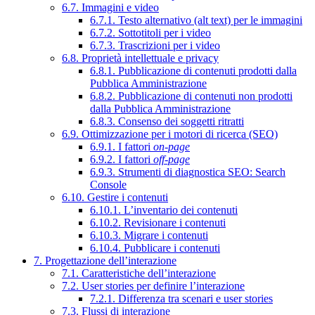
6.7. Immagini e video
6.7.1. Testo alternativo (alt text) per le immagini
6.7.2. Sottotitoli per i video
6.7.3. Trascrizioni per i video
6.8. Proprietà intellettuale e privacy
6.8.1. Pubblicazione di contenuti prodotti dalla
Pubblica Amministrazione
6.8.2. Pubblicazione di contenuti non prodotti
dalla Pubblica Amministrazione
6.8.3. Consenso dei soggetti ritratti
6.9. Ottimizzazione per i motori di ricerca (SEO)
6.9.1. I fattori
on-page
6.9.2. I fattori
off-page
6.9.3. Strumenti di diagnostica SEO: Search
Console
6.10. Gestire i contenuti
6.10.1. L’inventario dei contenuti
6.10.2. Revisionare i contenuti
6.10.3. Migrare i contenuti
6.10.4. Pubblicare i contenuti
7. Progettazione dell’interazione
7.1. Caratteristiche dell’interazione
7.2. User stories per definire l’interazione
7.2.1. Differenza tra scenari e user stories
7.3. Flussi di interazione