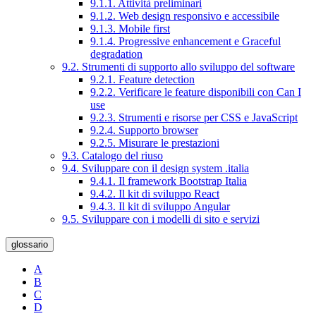
9.1.1. Attività preliminari
9.1.2. Web design responsivo e accessibile
9.1.3. Mobile first
9.1.4. Progressive enhancement e Graceful
degradation
9.2. Strumenti di supporto allo sviluppo del software
9.2.1. Feature detection
9.2.2. Verificare le feature disponibili con Can I
use
9.2.3. Strumenti e risorse per CSS e JavaScript
9.2.4. Supporto browser
9.2.5. Misurare le prestazioni
9.3. Catalogo del riuso
9.4. Sviluppare con il design system .italia
9.4.1. Il framework Bootstrap Italia
9.4.2. Il kit di sviluppo React
9.4.3. Il kit di sviluppo Angular
9.5. Sviluppare con i modelli di sito e servizi
glossario
A
B
C
D