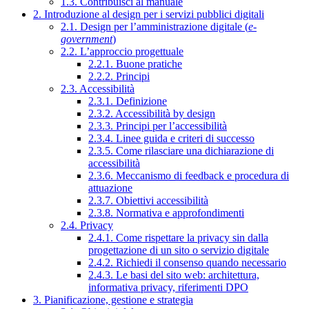
1.3. Contribuisci al manuale
2. Introduzione al design per i servizi pubblici digitali
2.1. Design per l’amministrazione digitale (
e-
government
)
2.2. L’approccio progettuale
2.2.1. Buone pratiche
2.2.2. Principi
2.3. Accessibilità
2.3.1. Definizione
2.3.2. Accessibilità by design
2.3.3. Principi per l’accessibilità
2.3.4. Linee guida e criteri di successo
2.3.5. Come rilasciare una dichiarazione di
accessibilità
2.3.6. Meccanismo di feedback e procedura di
attuazione
2.3.7. Obiettivi accessibilità
2.3.8. Normativa e approfondimenti
2.4. Privacy
2.4.1. Come rispettare la privacy sin dalla
progettazione di un sito o servizio digitale
2.4.2. Richiedi il consenso quando necessario
2.4.3. Le basi del sito web: architettura,
informativa privacy, riferimenti DPO
3. Pianificazione, gestione e strategia