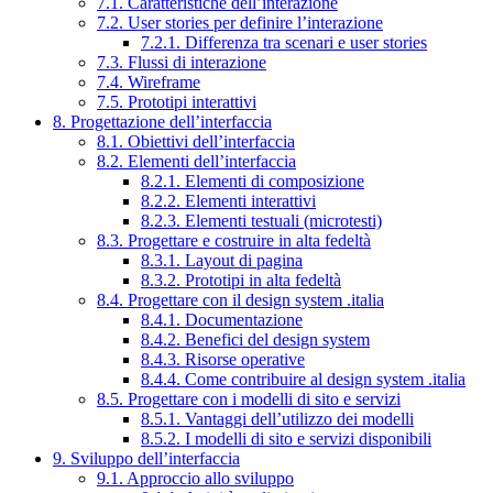
7.1. Caratteristiche dell’interazione
7.2. User stories per definire l’interazione
7.2.1. Differenza tra scenari e user stories
7.3. Flussi di interazione
7.4. Wireframe
7.5. Prototipi interattivi
8. Progettazione dell’interfaccia
8.1. Obiettivi dell’interfaccia
8.2. Elementi dell’interfaccia
8.2.1. Elementi di composizione
8.2.2. Elementi interattivi
8.2.3. Elementi testuali (microtesti)
8.3. Progettare e costruire in alta fedeltà
8.3.1. Layout di pagina
8.3.2. Prototipi in alta fedeltà
8.4. Progettare con il design system .italia
8.4.1. Documentazione
8.4.2. Benefici del design system
8.4.3. Risorse operative
8.4.4. Come contribuire al design system .italia
8.5. Progettare con i modelli di sito e servizi
8.5.1. Vantaggi dell’utilizzo dei modelli
8.5.2. I modelli di sito e servizi disponibili
9. Sviluppo dell’interfaccia
9.1. Approccio allo sviluppo