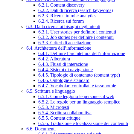
6.2.1. Content discovery
6.2.2. Dati di ricerca (search keywords)
6.2.3. Ricerca tramite analytics
6.2.4. Ricerca sui forum
6.3. Dalla ricerca ai bisogni degli utenti
6.3.1. User stories per definire i contenuti
6.3.2. Job stories per definire i contenuti
6.3.3. Criteri di accettazione
6.4. Architettura dell’informazione
6.4.1. Definire l’architettura dell’informazione
6.4.2. Alberatura
6.4.3. Flussi di interazione
6.4.4. Sistemi di navigazione
6.4.5. Tipologie di contenuto (content type)
6.4.6. Ontologie e standard
6.4.7. Vocabolari controllati e tassonomie
6.5. Scrittura e linguaggio
6.5.1. Come leggono le persone sul web
6.5.2. Le regole per un linguaggio semplice
6.5.3. Microtesti
6.5.4. Scrittura collaborativa
6.5.5. Content critique
6.5.6. Traduzione e localizzazione dei contenuti
6.6. Documenti