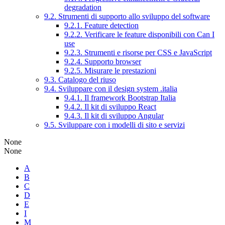
degradation
9.2. Strumenti di supporto allo sviluppo del software
9.2.1. Feature detection
9.2.2. Verificare le feature disponibili con Can I
use
9.2.3. Strumenti e risorse per CSS e JavaScript
9.2.4. Supporto browser
9.2.5. Misurare le prestazioni
9.3. Catalogo del riuso
9.4. Sviluppare con il design system .italia
9.4.1. Il framework Bootstrap Italia
9.4.2. Il kit di sviluppo React
9.4.3. Il kit di sviluppo Angular
9.5. Sviluppare con i modelli di sito e servizi
None
None
A
B
C
D
E
I
M