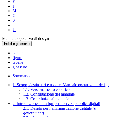
E
I
M
O
S
T
U
Manuale operativo di design
indici e glossario
contenuti
figure
tabelle
glossario
Sommario
1. Scopo, destinatari e uso del Manuale operativo di design
1.1. Versionamento e storico
1.2. Consultazione del manuale
1.3. Contribuisci al manuale
2. Introduzione al design per i servizi pubblici digitali
2.1. Design per l’amministrazione digitale (
e-
government
)