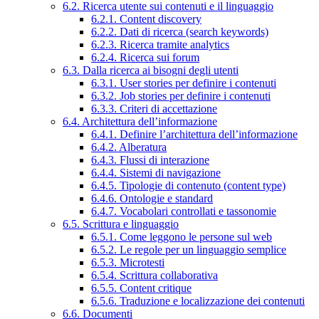
6.2. Ricerca utente sui contenuti e il linguaggio
6.2.1. Content discovery
6.2.2. Dati di ricerca (search keywords)
6.2.3. Ricerca tramite analytics
6.2.4. Ricerca sui forum
6.3. Dalla ricerca ai bisogni degli utenti
6.3.1. User stories per definire i contenuti
6.3.2. Job stories per definire i contenuti
6.3.3. Criteri di accettazione
6.4. Architettura dell’informazione
6.4.1. Definire l’architettura dell’informazione
6.4.2. Alberatura
6.4.3. Flussi di interazione
6.4.4. Sistemi di navigazione
6.4.5. Tipologie di contenuto (content type)
6.4.6. Ontologie e standard
6.4.7. Vocabolari controllati e tassonomie
6.5. Scrittura e linguaggio
6.5.1. Come leggono le persone sul web
6.5.2. Le regole per un linguaggio semplice
6.5.3. Microtesti
6.5.4. Scrittura collaborativa
6.5.5. Content critique
6.5.6. Traduzione e localizzazione dei contenuti
6.6. Documenti