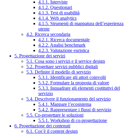
4.1.1. Interviste
4.1.2. Questionari
4.1.3. Test di usabilità
4.1.4. Web analytics
4.1.5. Strumenti di mappatura dell’esperienza
utente
4.2. Ricerca secondaria
4.2.1. Ricerca documentale
4.2.2. Analisi benchmark
4.2.3. Valutazione euristica
5. Progettazione dei servizi
5.1. Cosa sono i servizi e il service design
5.2. Progettare servizi pubblici digitali
5.3. Definire il modello di servizio
5.3.1. Identificare gli attori coinvolti
5.3.2. Formulare la proposta di valore
5.3.3. Inquadrare gli elementi costitutivi del
servizio
5.4. Descrivere il funzionamento del servizio
5.4.1. Mappare l’ecosistema
5.4.2. Rappresentare i flussi di servizio
5.5. Co-progettare le soluzioni
5.5.1. Workshop di co-progettazione
6. Progettazione dei contenuti
6.1. Cos’è il content design