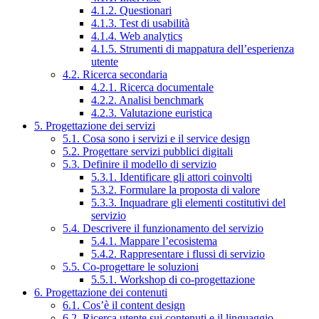
4.1.2. Questionari
4.1.3. Test di usabilità
4.1.4. Web analytics
4.1.5. Strumenti di mappatura dell’esperienza
utente
4.2. Ricerca secondaria
4.2.1. Ricerca documentale
4.2.2. Analisi benchmark
4.2.3. Valutazione euristica
5. Progettazione dei servizi
5.1. Cosa sono i servizi e il service design
5.2. Progettare servizi pubblici digitali
5.3. Definire il modello di servizio
5.3.1. Identificare gli attori coinvolti
5.3.2. Formulare la proposta di valore
5.3.3. Inquadrare gli elementi costitutivi del
servizio
5.4. Descrivere il funzionamento del servizio
5.4.1. Mappare l’ecosistema
5.4.2. Rappresentare i flussi di servizio
5.5. Co-progettare le soluzioni
5.5.1. Workshop di co-progettazione
6. Progettazione dei contenuti
6.1. Cos’è il content design
6.2. Ricerca utente sui contenuti e il linguaggio