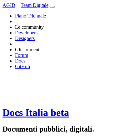
AGID
+
Team Digitale
Piano Triennale
Le community
Developers
Designers
Gli strumenti
Forum
Docs
GitHub
Docs Italia
beta
Documenti pubblici, digitali.