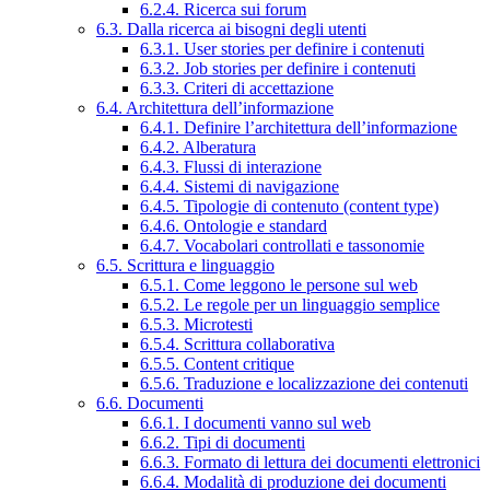
6.2.4. Ricerca sui forum
6.3. Dalla ricerca ai bisogni degli utenti
6.3.1. User stories per definire i contenuti
6.3.2. Job stories per definire i contenuti
6.3.3. Criteri di accettazione
6.4. Architettura dell’informazione
6.4.1. Definire l’architettura dell’informazione
6.4.2. Alberatura
6.4.3. Flussi di interazione
6.4.4. Sistemi di navigazione
6.4.5. Tipologie di contenuto (content type)
6.4.6. Ontologie e standard
6.4.7. Vocabolari controllati e tassonomie
6.5. Scrittura e linguaggio
6.5.1. Come leggono le persone sul web
6.5.2. Le regole per un linguaggio semplice
6.5.3. Microtesti
6.5.4. Scrittura collaborativa
6.5.5. Content critique
6.5.6. Traduzione e localizzazione dei contenuti
6.6. Documenti
6.6.1. I documenti vanno sul web
6.6.2. Tipi di documenti
6.6.3. Formato di lettura dei documenti elettronici
6.6.4. Modalità di produzione dei documenti