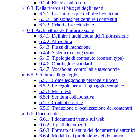
6.2.4. Ricerca sui forum
6.3. Dalla ricerca ai bisogni degli utenti
6.3.1. User stories per definire i contenuti
6.3.2. Job stories per definire i contenuti
6.3.3. Criteri di accettazione
6.4. Architettura dell’informazione
6.4.1. Definire l’architettura dell’informazione
6.4.2. Alberatura
6.4.3. Flussi di interazione
6.4.4. Sistemi di navigazione
6.4.5. Tipologie di contenuto (content type)
6.4.6. Ontologie e standard
6.4.7. Vocabolari controllati e tassonomie
6.5. Scrittura e linguaggio
6.5.1. Come leggono le persone sul web
6.5.2. Le regole per un linguaggio semplice
6.5.3. Microtesti
6.5.4. Scrittura collaborativa
6.5.5. Content critique
6.5.6. Traduzione e localizzazione dei contenuti
6.6. Documenti
6.6.1. I documenti vanno sul web
6.6.2. Tipi di documenti
6.6.3. Formato di lettura dei documenti elettronici
6.6.4. Modalità di produzione dei documenti