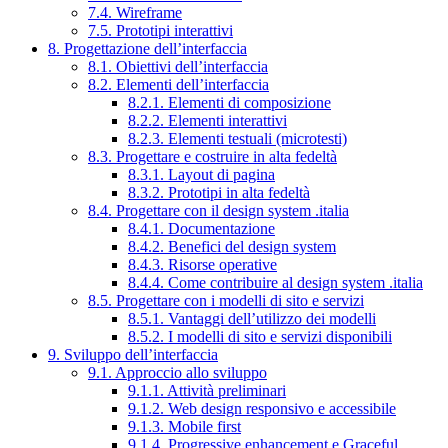
7.4. Wireframe
7.5. Prototipi interattivi
8. Progettazione dell’interfaccia
8.1. Obiettivi dell’interfaccia
8.2. Elementi dell’interfaccia
8.2.1. Elementi di composizione
8.2.2. Elementi interattivi
8.2.3. Elementi testuali (microtesti)
8.3. Progettare e costruire in alta fedeltà
8.3.1. Layout di pagina
8.3.2. Prototipi in alta fedeltà
8.4. Progettare con il design system .italia
8.4.1. Documentazione
8.4.2. Benefici del design system
8.4.3. Risorse operative
8.4.4. Come contribuire al design system .italia
8.5. Progettare con i modelli di sito e servizi
8.5.1. Vantaggi dell’utilizzo dei modelli
8.5.2. I modelli di sito e servizi disponibili
9. Sviluppo dell’interfaccia
9.1. Approccio allo sviluppo
9.1.1. Attività preliminari
9.1.2. Web design responsivo e accessibile
9.1.3. Mobile first
9.1.4. Progressive enhancement e Graceful