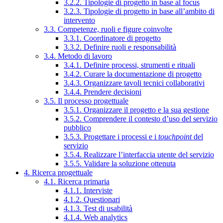
3.2.2. Tipologie di progetto in base al focus
3.2.3. Tipologie di progetto in base all’ambito di
intervento
3.3. Competenze, ruoli e figure coinvolte
3.3.1. Coordinatore di progetto
3.3.2. Definire ruoli e responsabilità
3.4. Metodo di lavoro
3.4.1. Definire processi, strumenti e rituali
3.4.2. Curare la documentazione di progetto
3.4.3. Organizzare tavoli tecnici collaborativi
3.4.4. Prendere decisioni
3.5. Il processo progettuale
3.5.1. Organizzare il progetto e la sua gestione
3.5.2. Comprendere il contesto d’uso del servizio
pubblico
3.5.3. Progettare i processi e i
touchpoint
del
servizio
3.5.4. Realizzare l’interfaccia utente del servizio
3.5.5. Validare la soluzione ottenuta
4. Ricerca progettuale
4.1. Ricerca primaria
4.1.1. Interviste
4.1.2. Questionari
4.1.3. Test di usabilità
4.1.4. Web analytics