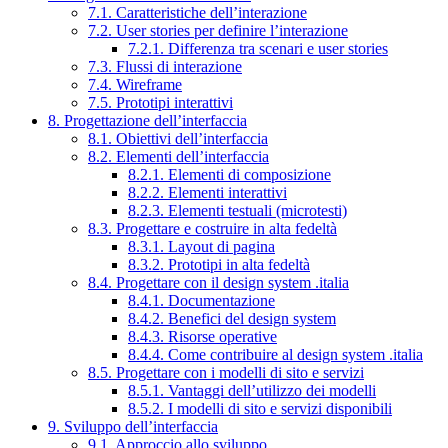
7.1. Caratteristiche dell’interazione
7.2. User stories per definire l’interazione
7.2.1. Differenza tra scenari e user stories
7.3. Flussi di interazione
7.4. Wireframe
7.5. Prototipi interattivi
8. Progettazione dell’interfaccia
8.1. Obiettivi dell’interfaccia
8.2. Elementi dell’interfaccia
8.2.1. Elementi di composizione
8.2.2. Elementi interattivi
8.2.3. Elementi testuali (microtesti)
8.3. Progettare e costruire in alta fedeltà
8.3.1. Layout di pagina
8.3.2. Prototipi in alta fedeltà
8.4. Progettare con il design system .italia
8.4.1. Documentazione
8.4.2. Benefici del design system
8.4.3. Risorse operative
8.4.4. Come contribuire al design system .italia
8.5. Progettare con i modelli di sito e servizi
8.5.1. Vantaggi dell’utilizzo dei modelli
8.5.2. I modelli di sito e servizi disponibili
9. Sviluppo dell’interfaccia
9.1. Approccio allo sviluppo