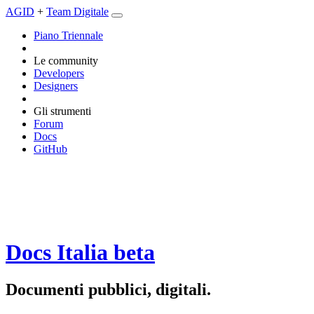
AGID
+
Team Digitale
Piano Triennale
Le community
Developers
Designers
Gli strumenti
Forum
Docs
GitHub
Docs Italia
beta
Documenti pubblici, digitali.