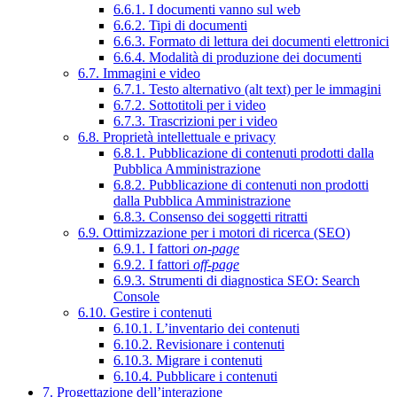
6.6.1. I documenti vanno sul web
6.6.2. Tipi di documenti
6.6.3. Formato di lettura dei documenti elettronici
6.6.4. Modalità di produzione dei documenti
6.7. Immagini e video
6.7.1. Testo alternativo (alt text) per le immagini
6.7.2. Sottotitoli per i video
6.7.3. Trascrizioni per i video
6.8. Proprietà intellettuale e privacy
6.8.1. Pubblicazione di contenuti prodotti dalla
Pubblica Amministrazione
6.8.2. Pubblicazione di contenuti non prodotti
dalla Pubblica Amministrazione
6.8.3. Consenso dei soggetti ritratti
6.9. Ottimizzazione per i motori di ricerca (SEO)
6.9.1. I fattori
on-page
6.9.2. I fattori
off-page
6.9.3. Strumenti di diagnostica SEO: Search
Console
6.10. Gestire i contenuti
6.10.1. L’inventario dei contenuti
6.10.2. Revisionare i contenuti
6.10.3. Migrare i contenuti
6.10.4. Pubblicare i contenuti
7. Progettazione dell’interazione