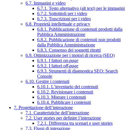
6.7. Immagini e video
6.7.1. Testo alternativo (alt text) per le immagini
6.7.2. Sottotitoli per i video
6.7.3. Trascrizioni per i video
6.8. Proprietà intellettuale e privacy
6.8.1. Pubblicazione di contenuti prodotti dalla
Pubblica Amministrazione
6.8.2. Pubblicazione di contenuti non prodotti
dalla Pubblica Amministrazione
6.8.3. Consenso dei soggetti ritratti
6.9. Ottimizzazione per i motori di ricerca (SEO)
6.9.1. I fattori
on-page
6.9.2. I fattori
off-page
6.9.3. Strumenti di diagnostica SEO: Search
Console
6.10. Gestire i contenuti
6.10.1. L’inventario dei contenuti
6.10.2. Revisionare i contenuti
6.10.3. Migrare i contenuti
6.10.4. Pubblicare i contenuti
7. Progettazione dell’interazione
7.1. Caratteristiche dell’interazione
7.2. User stories per definire l’interazione
7.2.1. Differenza tra scenari e user stories
7.3. Flussi di interazione