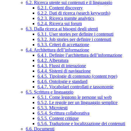
6.2. Ricerca utente sui contenuti e il linguaggio
6.2.1. Content discovery
6.2.2. Dati di ricerca (search keywords)
6.2.3. Ricerca tramite analytics
6.2.4. Ricerca sui forum
6.3. Dalla ricerca ai bisogni degli utenti
6.3.1. User stories per definire i contenuti
6.3.2. Job stories per definire i contenuti
6.3.3. Criteri di accettazione
6.4. Architettura dell’informazione
6.4.1. Definire l’architettura dell’informazione
6.4.2. Alberatura
6.4.3. Flussi di interazione
6.4.4. Sistemi di navigazione
6.4.5. Tipologie di contenuto (content type)
6.4.6. Ontologie e standard
6.4.7. Vocabolari controllati e tassonomie
6.5. Scrittura e linguaggio
6.5.1. Come leggono le persone sul web
6.5.2. Le regole per un linguaggio semplice
6.5.3. Microtesti
6.5.4. Scrittura collaborativa
6.5.5. Content critique
6.5.6. Traduzione e localizzazione dei contenuti
6.6. Documenti