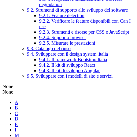
degradation
9.2. Strumenti di supporto allo sviluppo del software
9.2.1. Feature detection
9.2.2. Verificare le feature disponibili con Can I
use
9.2.3. Strumenti e risorse per CSS e JavaScript
9.2.4. Supporto browser
9.2.5. Misurare le prestazioni
9.3. Catalogo del riuso
9.4. Sviluppare con il design system .italia
9.4.1. Il framework Bootstrap Italia
9.4.2. Il kit di sviluppo React
9.4.3. Il kit di sviluppo Angular
9.5. Sviluppare con i modelli di sito e servizi
None
None
A
B
C
D
E
I
M