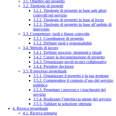
3.1. Obiettivi del progetto
3.2. Tipologie di progetti
3.2.1. Tipologie di progetto in base agli attori
coinvolti nel servizio
3.2.2. Tipologie di progetto in base al focus
3.2.3. Tipologie di progetto in base all’ambito di
intervento
3.3. Competenze, ruoli e figure coinvolte
3.3.1. Coordinatore di progetto
3.3.2. Definire ruoli e responsabilità
3.4. Metodo di lavoro
3.4.1. Definire processi, strumenti e rituali
3.4.2. Curare la documentazione di progetto
3.4.3. Organizzare tavoli tecnici collaborativi
3.4.4. Prendere decisioni
3.5. Il processo progettuale
3.5.1. Organizzare il progetto e la sua gestione
3.5.2. Comprendere il contesto d’uso del servizio
pubblico
3.5.3. Progettare i processi e i
touchpoint
del
servizio
3.5.4. Realizzare l’interfaccia utente del servizio
3.5.5. Validare la soluzione ottenuta
4. Ricerca progettuale
4.1. Ricerca primaria