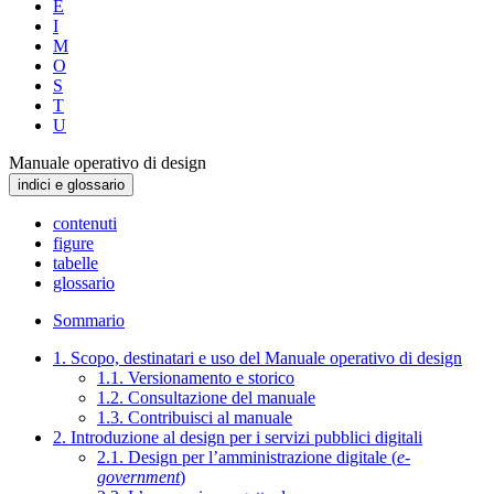
E
I
M
O
S
T
U
Manuale operativo di design
indici e glossario
contenuti
figure
tabelle
glossario
Sommario
1. Scopo, destinatari e uso del Manuale operativo di design
1.1. Versionamento e storico
1.2. Consultazione del manuale
1.3. Contribuisci al manuale
2. Introduzione al design per i servizi pubblici digitali
2.1. Design per l’amministrazione digitale (
e-
government
)