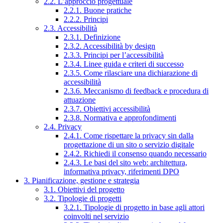
2.2. L’approccio progettuale
2.2.1. Buone pratiche
2.2.2. Principi
2.3. Accessibilità
2.3.1. Definizione
2.3.2. Accessibilità by design
2.3.3. Principi per l’accessibilità
2.3.4. Linee guida e criteri di successo
2.3.5. Come rilasciare una dichiarazione di
accessibilità
2.3.6. Meccanismo di feedback e procedura di
attuazione
2.3.7. Obiettivi accessibilità
2.3.8. Normativa e approfondimenti
2.4. Privacy
2.4.1. Come rispettare la privacy sin dalla
progettazione di un sito o servizio digitale
2.4.2. Richiedi il consenso quando necessario
2.4.3. Le basi del sito web: architettura,
informativa privacy, riferimenti DPO
3. Pianificazione, gestione e strategia
3.1. Obiettivi del progetto
3.2. Tipologie di progetti
3.2.1. Tipologie di progetto in base agli attori
coinvolti nel servizio