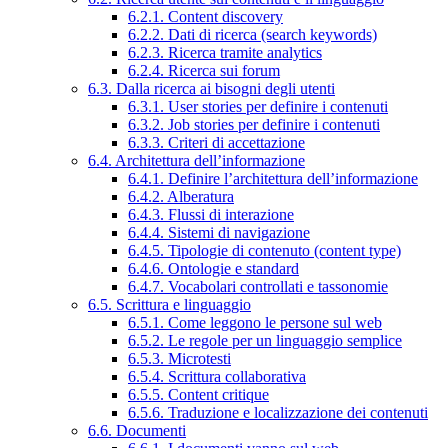
6.2.1. Content discovery
6.2.2. Dati di ricerca (search keywords)
6.2.3. Ricerca tramite analytics
6.2.4. Ricerca sui forum
6.3. Dalla ricerca ai bisogni degli utenti
6.3.1. User stories per definire i contenuti
6.3.2. Job stories per definire i contenuti
6.3.3. Criteri di accettazione
6.4. Architettura dell’informazione
6.4.1. Definire l’architettura dell’informazione
6.4.2. Alberatura
6.4.3. Flussi di interazione
6.4.4. Sistemi di navigazione
6.4.5. Tipologie di contenuto (content type)
6.4.6. Ontologie e standard
6.4.7. Vocabolari controllati e tassonomie
6.5. Scrittura e linguaggio
6.5.1. Come leggono le persone sul web
6.5.2. Le regole per un linguaggio semplice
6.5.3. Microtesti
6.5.4. Scrittura collaborativa
6.5.5. Content critique
6.5.6. Traduzione e localizzazione dei contenuti
6.6. Documenti