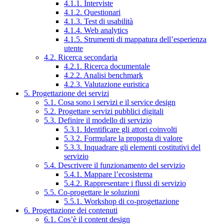
4.1.1. Interviste
4.1.2. Questionari
4.1.3. Test di usabilità
4.1.4. Web analytics
4.1.5. Strumenti di mappatura dell’esperienza
utente
4.2. Ricerca secondaria
4.2.1. Ricerca documentale
4.2.2. Analisi benchmark
4.2.3. Valutazione euristica
5. Progettazione dei servizi
5.1. Cosa sono i servizi e il service design
5.2. Progettare servizi pubblici digitali
5.3. Definire il modello di servizio
5.3.1. Identificare gli attori coinvolti
5.3.2. Formulare la proposta di valore
5.3.3. Inquadrare gli elementi costitutivi del
servizio
5.4. Descrivere il funzionamento del servizio
5.4.1. Mappare l’ecosistema
5.4.2. Rappresentare i flussi di servizio
5.5. Co-progettare le soluzioni
5.5.1. Workshop di co-progettazione
6. Progettazione dei contenuti
6.1. Cos’è il content design