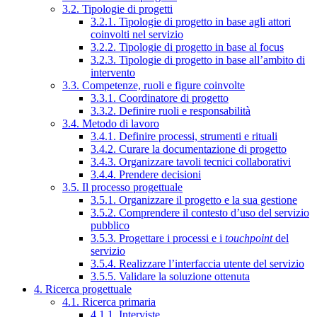
3.2. Tipologie di progetti
3.2.1. Tipologie di progetto in base agli attori
coinvolti nel servizio
3.2.2. Tipologie di progetto in base al focus
3.2.3. Tipologie di progetto in base all’ambito di
intervento
3.3. Competenze, ruoli e figure coinvolte
3.3.1. Coordinatore di progetto
3.3.2. Definire ruoli e responsabilità
3.4. Metodo di lavoro
3.4.1. Definire processi, strumenti e rituali
3.4.2. Curare la documentazione di progetto
3.4.3. Organizzare tavoli tecnici collaborativi
3.4.4. Prendere decisioni
3.5. Il processo progettuale
3.5.1. Organizzare il progetto e la sua gestione
3.5.2. Comprendere il contesto d’uso del servizio
pubblico
3.5.3. Progettare i processi e i
touchpoint
del
servizio
3.5.4. Realizzare l’interfaccia utente del servizio
3.5.5. Validare la soluzione ottenuta
4. Ricerca progettuale
4.1. Ricerca primaria
4.1.1. Interviste