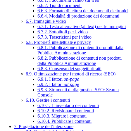
6.6.1. I documenti vanno sul web
6.6.2. Tipi di documenti
6.6.3. Formato di lettura dei documenti elettronici
6.6.4. Modalità di produzione dei documenti
6.7. Immagini e video
6.7.1. Testo alternativo (alt text) per le immagini
6.7.2. Sottotitoli per i video
6.7.3. Trascrizioni per i video
6.8. Proprietà intellettuale e privacy
6.8.1. Pubblicazione di contenuti prodotti dalla
Pubblica Amministrazione
6.8.2. Pubblicazione di contenuti non prodotti
dalla Pubblica Amministrazione
6.8.3. Consenso dei soggetti ritratti
6.9. Ottimizzazione per i motori di ricerca (SEO)
6.9.1. I fattori
on-page
6.9.2. I fattori
off-page
6.9.3. Strumenti di diagnostica SEO: Search
Console
6.10. Gestire i contenuti
6.10.1. L’inventario dei contenuti
6.10.2. Revisionare i contenuti
6.10.3. Migrare i contenuti
6.10.4. Pubblicare i contenuti
7. Progettazione dell’interazione