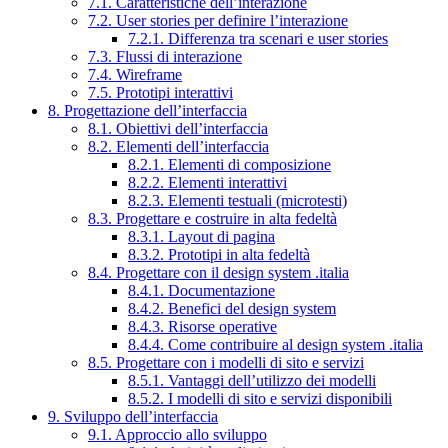
7.1. Caratteristiche dell’interazione
7.2. User stories per definire l’interazione
7.2.1. Differenza tra scenari e user stories
7.3. Flussi di interazione
7.4. Wireframe
7.5. Prototipi interattivi
8. Progettazione dell’interfaccia
8.1. Obiettivi dell’interfaccia
8.2. Elementi dell’interfaccia
8.2.1. Elementi di composizione
8.2.2. Elementi interattivi
8.2.3. Elementi testuali (microtesti)
8.3. Progettare e costruire in alta fedeltà
8.3.1. Layout di pagina
8.3.2. Prototipi in alta fedeltà
8.4. Progettare con il design system .italia
8.4.1. Documentazione
8.4.2. Benefici del design system
8.4.3. Risorse operative
8.4.4. Come contribuire al design system .italia
8.5. Progettare con i modelli di sito e servizi
8.5.1. Vantaggi dell’utilizzo dei modelli
8.5.2. I modelli di sito e servizi disponibili
9. Sviluppo dell’interfaccia
9.1. Approccio allo sviluppo