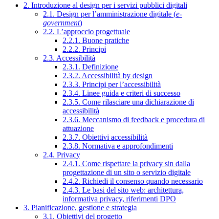
2. Introduzione al design per i servizi pubblici digitali
2.1. Design per l’amministrazione digitale (
e-
government
)
2.2. L’approccio progettuale
2.2.1. Buone pratiche
2.2.2. Principi
2.3. Accessibilità
2.3.1. Definizione
2.3.2. Accessibilità by design
2.3.3. Principi per l’accessibilità
2.3.4. Linee guida e criteri di successo
2.3.5. Come rilasciare una dichiarazione di
accessibilità
2.3.6. Meccanismo di feedback e procedura di
attuazione
2.3.7. Obiettivi accessibilità
2.3.8. Normativa e approfondimenti
2.4. Privacy
2.4.1. Come rispettare la privacy sin dalla
progettazione di un sito o servizio digitale
2.4.2. Richiedi il consenso quando necessario
2.4.3. Le basi del sito web: architettura,
informativa privacy, riferimenti DPO
3. Pianificazione, gestione e strategia
3.1. Obiettivi del progetto