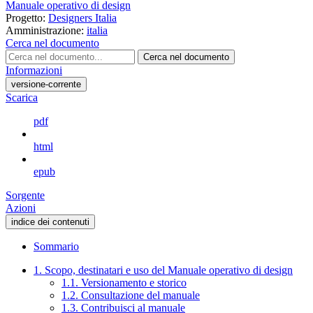
Manuale operativo di design
Progetto:
Designers Italia
Amministrazione:
italia
Cerca nel documento
Cerca nel documento
Informazioni
versione-corrente
Scarica
pdf
html
epub
Sorgente
Azioni
indice dei contenuti
Sommario
1. Scopo, destinatari e uso del Manuale operativo di design
1.1. Versionamento e storico
1.2. Consultazione del manuale
1.3. Contribuisci al manuale