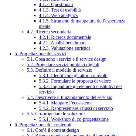
4.1.2. Questionari
4.1.3. Test di usabilità
4.1.4. Web analytics
4.1.5. Strumenti di mappatura dell’esperienza
utente
4.2. Ricerca secondaria
4.2.1. Ricerca documentale
4.2.2. Analisi benchmark
4.2.3. Valutazione euristica
5. Progettazione dei servizi
5.1. Cosa sono i servizi e il service design
5.2. Progettare servizi pubblici digitali
5.3. Definire il modello di servizio
5.3.1. Identificare gli attori coinvolti
5.3.2. Formulare la proposta di valore
5.3.3. Inquadrare gli elementi costitutivi del
servizio
5.4. Descrivere il funzionamento del servizio
5.4.1. Mappare l’ecosistema
5.4.2. Rappresentare i flussi di servizio
5.5. Co-progettare le soluzioni
5.5.1. Workshop di co-progettazione
6. Progettazione dei contenuti
6.1. Cos’è il content design
6.2. Ricerca utente sui contenuti e il linguaggio