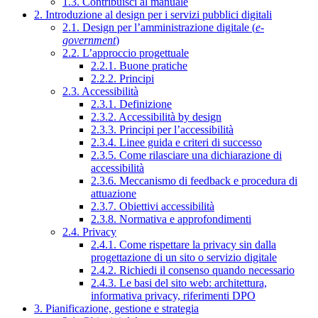
1.3. Contribuisci al manuale
2. Introduzione al design per i servizi pubblici digitali
2.1. Design per l’amministrazione digitale (
e-
government
)
2.2. L’approccio progettuale
2.2.1. Buone pratiche
2.2.2. Principi
2.3. Accessibilità
2.3.1. Definizione
2.3.2. Accessibilità by design
2.3.3. Principi per l’accessibilità
2.3.4. Linee guida e criteri di successo
2.3.5. Come rilasciare una dichiarazione di
accessibilità
2.3.6. Meccanismo di feedback e procedura di
attuazione
2.3.7. Obiettivi accessibilità
2.3.8. Normativa e approfondimenti
2.4. Privacy
2.4.1. Come rispettare la privacy sin dalla
progettazione di un sito o servizio digitale
2.4.2. Richiedi il consenso quando necessario
2.4.3. Le basi del sito web: architettura,
informativa privacy, riferimenti DPO
3. Pianificazione, gestione e strategia