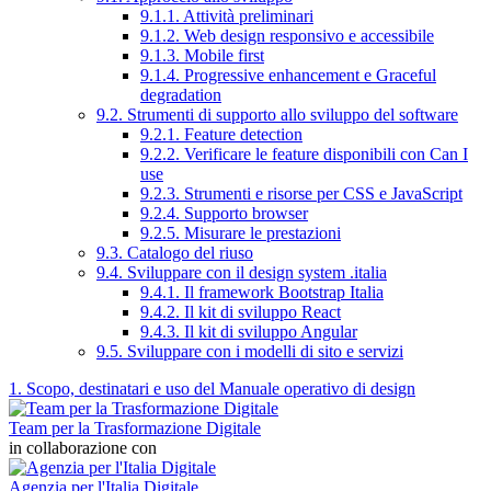
9.1.1. Attività preliminari
9.1.2. Web design responsivo e accessibile
9.1.3. Mobile first
9.1.4. Progressive enhancement e Graceful
degradation
9.2. Strumenti di supporto allo sviluppo del software
9.2.1. Feature detection
9.2.2. Verificare le feature disponibili con Can I
use
9.2.3. Strumenti e risorse per CSS e JavaScript
9.2.4. Supporto browser
9.2.5. Misurare le prestazioni
9.3. Catalogo del riuso
9.4. Sviluppare con il design system .italia
9.4.1. Il framework Bootstrap Italia
9.4.2. Il kit di sviluppo React
9.4.3. Il kit di sviluppo Angular
9.5. Sviluppare con i modelli di sito e servizi
1. Scopo, destinatari e uso del Manuale operativo di design
Team per la Trasformazione Digitale
in collaborazione con
Agenzia per l'Italia Digitale