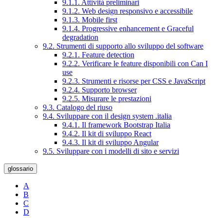
9.1.1. Attività preliminari
9.1.2. Web design responsivo e accessibile
9.1.3. Mobile first
9.1.4. Progressive enhancement e Graceful
degradation
9.2. Strumenti di supporto allo sviluppo del software
9.2.1. Feature detection
9.2.2. Verificare le feature disponibili con Can I
use
9.2.3. Strumenti e risorse per CSS e JavaScript
9.2.4. Supporto browser
9.2.5. Misurare le prestazioni
9.3. Catalogo del riuso
9.4. Sviluppare con il design system .italia
9.4.1. Il framework Bootstrap Italia
9.4.2. Il kit di sviluppo React
9.4.3. Il kit di sviluppo Angular
9.5. Sviluppare con i modelli di sito e servizi
glossario
A
B
C
D