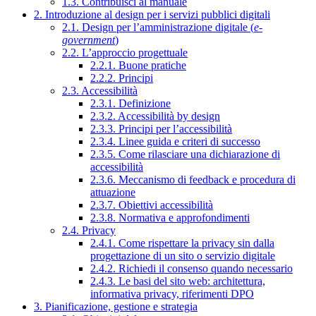
1.3. Contribuisci al manuale
2. Introduzione al design per i servizi pubblici digitali
2.1. Design per l’amministrazione digitale (
e-
government
)
2.2. L’approccio progettuale
2.2.1. Buone pratiche
2.2.2. Principi
2.3. Accessibilità
2.3.1. Definizione
2.3.2. Accessibilità by design
2.3.3. Principi per l’accessibilità
2.3.4. Linee guida e criteri di successo
2.3.5. Come rilasciare una dichiarazione di
accessibilità
2.3.6. Meccanismo di feedback e procedura di
attuazione
2.3.7. Obiettivi accessibilità
2.3.8. Normativa e approfondimenti
2.4. Privacy
2.4.1. Come rispettare la privacy sin dalla
progettazione di un sito o servizio digitale
2.4.2. Richiedi il consenso quando necessario
2.4.3. Le basi del sito web: architettura,
informativa privacy, riferimenti DPO
3. Pianificazione, gestione e strategia