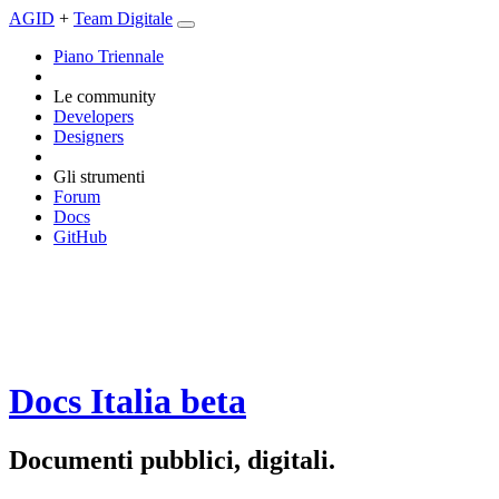
AGID
+
Team Digitale
Piano Triennale
Le community
Developers
Designers
Gli strumenti
Forum
Docs
GitHub
Docs Italia
beta
Documenti pubblici, digitali.