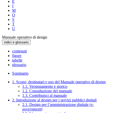
E
I
M
O
S
T
U
Manuale operativo di design
indici e glossario
contenuti
figure
tabelle
glossario
Sommario
1. Scopo, destinatari e uso del Manuale operativo di design
1.1. Versionamento e storico
1.2. Consultazione del manuale
1.3. Contribuisci al manuale
2. Introduzione al design per i servizi pubblici digitali
2.1. Design per l’amministrazione digitale (
e-
government
)