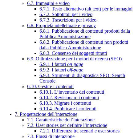
6.7. Immagini e video
6.7.1. Testo alternativo (alt text) per le immagini
6.7.2. Sottotitoli per i video
6.7.3. Trascrizioni per i video
6.8. Proprietà intellettuale e privacy
6.8.1. Pubblicazione di contenuti prodotti dalla
Pubblica Amministrazione
6.8.2. Pubblicazione di contenuti non prodotti
dalla Pubblica Amministrazione
6.8.3. Consenso dei soggetti ritratti
6.9. Ottimizzazione per i motori di ricerca (SEO)
6.9.1. I fattori
on-page
6.9.2. I fattori
off-page
6.9.3. Strumenti di diagnostica SEO: Search
Console
6.10. Gestire i contenuti
6.10.1. L’inventario dei contenuti
6.10.2. Revisionare i contenuti
6.10.3. Migrare i contenuti
6.10.4. Pubblicare i contenuti
7. Progettazione dell’interazione
7.1. Caratteristiche dell’interazione
7.2. User stories per definire l’interazione
7.2.1. Differenza tra scenari e user stories
7.3. Flussi di interazione