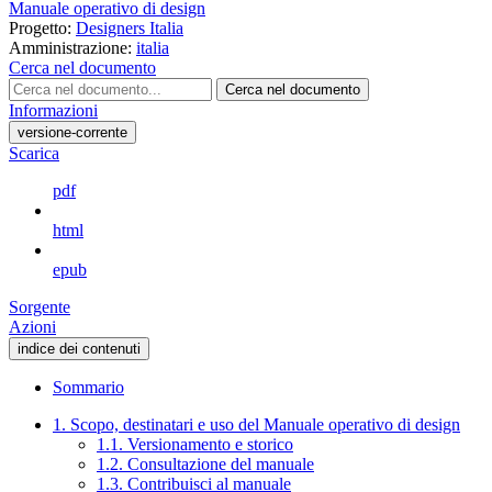
Manuale operativo di design
Progetto:
Designers Italia
Amministrazione:
italia
Cerca nel documento
Cerca nel documento
Informazioni
versione-corrente
Scarica
pdf
html
epub
Sorgente
Azioni
indice dei contenuti
Sommario
1. Scopo, destinatari e uso del Manuale operativo di design
1.1. Versionamento e storico
1.2. Consultazione del manuale
1.3. Contribuisci al manuale