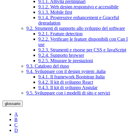
9.1.1. Attività preliminari
9.1.2. Web design responsivo e accessibile
9.1.3. Mobile first
9.1.4. Progressive enhancement e Graceful
degradation
9.2. Strumenti di supporto allo sviluppo del software
9.2.1. Feature detection
9.2.2. Verificare le feature disponibili con Can I
use
9.2.3. Strumenti e risorse per CSS e JavaScript
9.2.4. Supporto browser
9.2.5. Misurare le prestazioni
9.3. Catalogo del riuso
9.4. Sviluppare con il design system .italia
9.4.1. Il framework Bootstrap Italia
9.4.2. Il kit di sviluppo React
9.4.3. Il kit di sviluppo Angular
9.5. Sviluppare con i modelli di sito e servizi
glossario
A
B
C
D