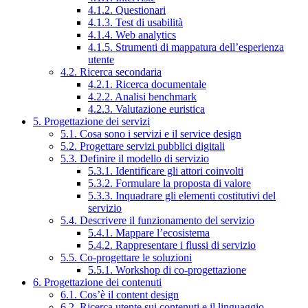
4.1.2. Questionari
4.1.3. Test di usabilità
4.1.4. Web analytics
4.1.5. Strumenti di mappatura dell’esperienza
utente
4.2. Ricerca secondaria
4.2.1. Ricerca documentale
4.2.2. Analisi benchmark
4.2.3. Valutazione euristica
5. Progettazione dei servizi
5.1. Cosa sono i servizi e il service design
5.2. Progettare servizi pubblici digitali
5.3. Definire il modello di servizio
5.3.1. Identificare gli attori coinvolti
5.3.2. Formulare la proposta di valore
5.3.3. Inquadrare gli elementi costitutivi del
servizio
5.4. Descrivere il funzionamento del servizio
5.4.1. Mappare l’ecosistema
5.4.2. Rappresentare i flussi di servizio
5.5. Co-progettare le soluzioni
5.5.1. Workshop di co-progettazione
6. Progettazione dei contenuti
6.1. Cos’è il content design
6.2. Ricerca utente sui contenuti e il linguaggio