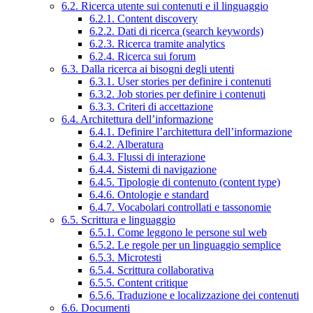
6.2. Ricerca utente sui contenuti e il linguaggio
6.2.1. Content discovery
6.2.2. Dati di ricerca (search keywords)
6.2.3. Ricerca tramite analytics
6.2.4. Ricerca sui forum
6.3. Dalla ricerca ai bisogni degli utenti
6.3.1. User stories per definire i contenuti
6.3.2. Job stories per definire i contenuti
6.3.3. Criteri di accettazione
6.4. Architettura dell’informazione
6.4.1. Definire l’architettura dell’informazione
6.4.2. Alberatura
6.4.3. Flussi di interazione
6.4.4. Sistemi di navigazione
6.4.5. Tipologie di contenuto (content type)
6.4.6. Ontologie e standard
6.4.7. Vocabolari controllati e tassonomie
6.5. Scrittura e linguaggio
6.5.1. Come leggono le persone sul web
6.5.2. Le regole per un linguaggio semplice
6.5.3. Microtesti
6.5.4. Scrittura collaborativa
6.5.5. Content critique
6.5.6. Traduzione e localizzazione dei contenuti
6.6. Documenti