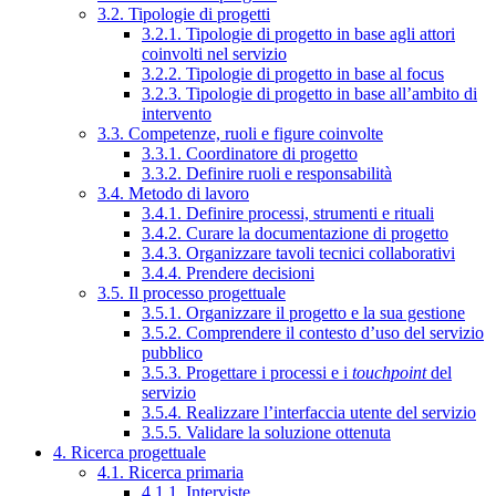
3.2. Tipologie di progetti
3.2.1. Tipologie di progetto in base agli attori
coinvolti nel servizio
3.2.2. Tipologie di progetto in base al focus
3.2.3. Tipologie di progetto in base all’ambito di
intervento
3.3. Competenze, ruoli e figure coinvolte
3.3.1. Coordinatore di progetto
3.3.2. Definire ruoli e responsabilità
3.4. Metodo di lavoro
3.4.1. Definire processi, strumenti e rituali
3.4.2. Curare la documentazione di progetto
3.4.3. Organizzare tavoli tecnici collaborativi
3.4.4. Prendere decisioni
3.5. Il processo progettuale
3.5.1. Organizzare il progetto e la sua gestione
3.5.2. Comprendere il contesto d’uso del servizio
pubblico
3.5.3. Progettare i processi e i
touchpoint
del
servizio
3.5.4. Realizzare l’interfaccia utente del servizio
3.5.5. Validare la soluzione ottenuta
4. Ricerca progettuale
4.1. Ricerca primaria
4.1.1. Interviste