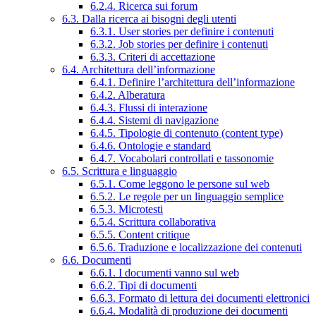
6.2.4. Ricerca sui forum
6.3. Dalla ricerca ai bisogni degli utenti
6.3.1. User stories per definire i contenuti
6.3.2. Job stories per definire i contenuti
6.3.3. Criteri di accettazione
6.4. Architettura dell’informazione
6.4.1. Definire l’architettura dell’informazione
6.4.2. Alberatura
6.4.3. Flussi di interazione
6.4.4. Sistemi di navigazione
6.4.5. Tipologie di contenuto (content type)
6.4.6. Ontologie e standard
6.4.7. Vocabolari controllati e tassonomie
6.5. Scrittura e linguaggio
6.5.1. Come leggono le persone sul web
6.5.2. Le regole per un linguaggio semplice
6.5.3. Microtesti
6.5.4. Scrittura collaborativa
6.5.5. Content critique
6.5.6. Traduzione e localizzazione dei contenuti
6.6. Documenti
6.6.1. I documenti vanno sul web
6.6.2. Tipi di documenti
6.6.3. Formato di lettura dei documenti elettronici
6.6.4. Modalità di produzione dei documenti