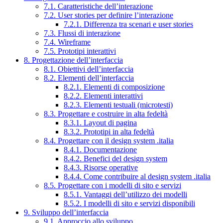
7.1. Caratteristiche dell’interazione
7.2. User stories per definire l’interazione
7.2.1. Differenza tra scenari e user stories
7.3. Flussi di interazione
7.4. Wireframe
7.5. Prototipi interattivi
8. Progettazione dell’interfaccia
8.1. Obiettivi dell’interfaccia
8.2. Elementi dell’interfaccia
8.2.1. Elementi di composizione
8.2.2. Elementi interattivi
8.2.3. Elementi testuali (microtesti)
8.3. Progettare e costruire in alta fedeltà
8.3.1. Layout di pagina
8.3.2. Prototipi in alta fedeltà
8.4. Progettare con il design system .italia
8.4.1. Documentazione
8.4.2. Benefici del design system
8.4.3. Risorse operative
8.4.4. Come contribuire al design system .italia
8.5. Progettare con i modelli di sito e servizi
8.5.1. Vantaggi dell’utilizzo dei modelli
8.5.2. I modelli di sito e servizi disponibili
9. Sviluppo dell’interfaccia
9.1. Approccio allo sviluppo