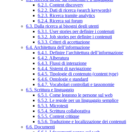
6.2.1. Content discovery
6.2.2. Dati di ricerca (search keywords)
6.2.3. Ricerca tramite analytics
6.2.4. Ricerca sui forum
6.3. Dalla ricerca ai bisogni degli utenti
6.3.1. User stories per definire i contenuti
6.3.2. Job stories per definire i contenuti
6.3.3. Criteri di accettazione
6.4. Architettura dell’informazione
6.4.1. Definire l’architettura dell’informazione
6.4.2. Alberatura
6.4.3. Flussi di interazione
6.4.4. Sistemi di navigazione
6.4.5. Tipologie di contenuto (content type)
6.4.6. Ontologie e standard
6.4.7. Vocabolari controllati e tassonomie
6.5. Scrittura e linguaggio
6.5.1. Come leggono le persone sul web
6.5.2. Le regole per un linguaggio semplice
6.5.3. Microtesti
6.5.4. Scrittura collaborativa
6.5.5. Content critique
6.5.6. Traduzione e localizzazione dei contenuti
6.6. Documenti