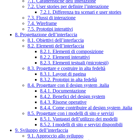
7.1. Caratteristiche dell’interazione
7.2. User stories per definire l’interazione
7.2.1. Differenza tra scenari e user stories
7.3. Flussi di interazione
7.4. Wireframe
7.5. Prototipi interattivi
8. Progettazione dell’interfaccia
8.1. Obiettivi dell’interfaccia
8.2. Elementi dell’interfaccia
8.2.1. Elementi di composizione
8.2.2. Elementi interattivi
8.2.3. Elementi testuali (microtesti)
8.3. Progettare e costruire in alta fedeltà
8.3.1. Layout di pagina
8.3.2. Prototipi in alta fedeltà
8.4. Progettare con il design system .italia
8.4.1. Documentazione
8.4.2. Benefici del design system
8.4.3. Risorse operative
8.4.4. Come contribuire al design system .italia
8.5. Progettare con i modelli di sito e servizi
8.5.1. Vantaggi dell’utilizzo dei modelli
8.5.2. I modelli di sito e servizi disponibili
9. Sviluppo dell’interfaccia
9.1. Approccio allo sviluppo