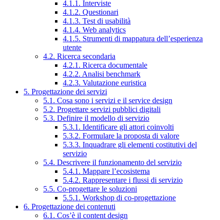
4.1.1. Interviste
4.1.2. Questionari
4.1.3. Test di usabilità
4.1.4. Web analytics
4.1.5. Strumenti di mappatura dell’esperienza
utente
4.2. Ricerca secondaria
4.2.1. Ricerca documentale
4.2.2. Analisi benchmark
4.2.3. Valutazione euristica
5. Progettazione dei servizi
5.1. Cosa sono i servizi e il service design
5.2. Progettare servizi pubblici digitali
5.3. Definire il modello di servizio
5.3.1. Identificare gli attori coinvolti
5.3.2. Formulare la proposta di valore
5.3.3. Inquadrare gli elementi costitutivi del
servizio
5.4. Descrivere il funzionamento del servizio
5.4.1. Mappare l’ecosistema
5.4.2. Rappresentare i flussi di servizio
5.5. Co-progettare le soluzioni
5.5.1. Workshop di co-progettazione
6. Progettazione dei contenuti
6.1. Cos’è il content design