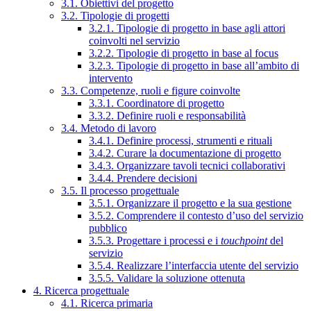
3.1. Obiettivi del progetto
3.2. Tipologie di progetti
3.2.1. Tipologie di progetto in base agli attori
coinvolti nel servizio
3.2.2. Tipologie di progetto in base al focus
3.2.3. Tipologie di progetto in base all’ambito di
intervento
3.3. Competenze, ruoli e figure coinvolte
3.3.1. Coordinatore di progetto
3.3.2. Definire ruoli e responsabilità
3.4. Metodo di lavoro
3.4.1. Definire processi, strumenti e rituali
3.4.2. Curare la documentazione di progetto
3.4.3. Organizzare tavoli tecnici collaborativi
3.4.4. Prendere decisioni
3.5. Il processo progettuale
3.5.1. Organizzare il progetto e la sua gestione
3.5.2. Comprendere il contesto d’uso del servizio
pubblico
3.5.3. Progettare i processi e i
touchpoint
del
servizio
3.5.4. Realizzare l’interfaccia utente del servizio
3.5.5. Validare la soluzione ottenuta
4. Ricerca progettuale
4.1. Ricerca primaria