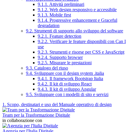
9.1.1. Attività preliminari
9.1.2. Web design responsivo e accessibile
9.1.3. Mobile first
9.1.4. Progressive enhancement e Graceful
degradation
9.2. Strumenti di supporto allo sviluppo del software
9.2.1. Feature detection
9.2.2. Verificare le feature disponibili con Can I
use
9.2.3. Strumenti e risorse per CSS e JavaScript
9.2.4. Supporto browser
9.2.5. Misurare le prestazioni
9.3. Catalogo del riuso
9.4. Sviluppare con il design system .italia
9.4.1. Il framework Bootstrap Italia
9.4.2. Il kit di sviluppo React
9.4.3. Il kit di sviluppo Angular
9.5. Sviluppare con i modelli di sito e servizi
1. Scopo, destinatari e uso del Manuale operativo di design
Team per la Trasformazione Digitale
in collaborazione con
Agenzia per l'Italia Digitale