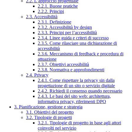
2.2. L’approccio progettuale
2.2.1. Buone pratiche
2.2.2. Principi
2.3. Accessibilità
2.3.1. Definizione
2.3.2. Accessibilità by design
2.3.3. Principi per l’accessibilità
2.3.4. Linee guida e criteri di successo
2.3.5. Come rilasciare una dichiarazione di
accessibilità
2.3.6. Meccanismo di feedback e procedura di
attuazione
2.3.7. Obiettivi accessibilità
2.3.8. Normativa e approfondimenti
2.4. Privacy
2.4.1. Come rispettare la privacy sin dalla
progettazione di un sito o servizio digitale
2.4.2. Richiedi il consenso quando necessario
2.4.3. Le basi del sito web: architettura,
informativa privacy, riferimenti DPO
3. Pianificazione, gestione e strategia
3.1. Obiettivi del progetto
3.2. Tipologie di progetti
3.2.1. Tipologie di progetto in base agli attori
coinvolti nel servizio