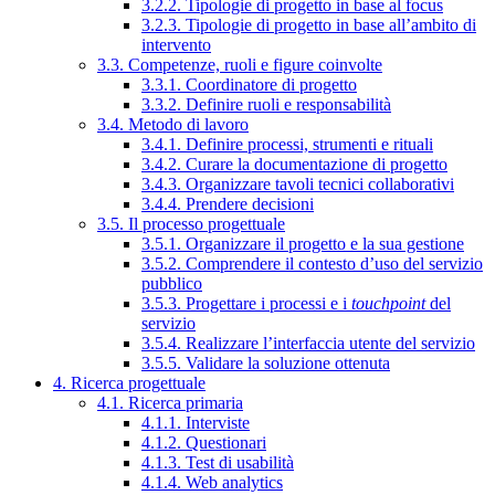
3.2.2. Tipologie di progetto in base al focus
3.2.3. Tipologie di progetto in base all’ambito di
intervento
3.3. Competenze, ruoli e figure coinvolte
3.3.1. Coordinatore di progetto
3.3.2. Definire ruoli e responsabilità
3.4. Metodo di lavoro
3.4.1. Definire processi, strumenti e rituali
3.4.2. Curare la documentazione di progetto
3.4.3. Organizzare tavoli tecnici collaborativi
3.4.4. Prendere decisioni
3.5. Il processo progettuale
3.5.1. Organizzare il progetto e la sua gestione
3.5.2. Comprendere il contesto d’uso del servizio
pubblico
3.5.3. Progettare i processi e i
touchpoint
del
servizio
3.5.4. Realizzare l’interfaccia utente del servizio
3.5.5. Validare la soluzione ottenuta
4. Ricerca progettuale
4.1. Ricerca primaria
4.1.1. Interviste
4.1.2. Questionari
4.1.3. Test di usabilità
4.1.4. Web analytics