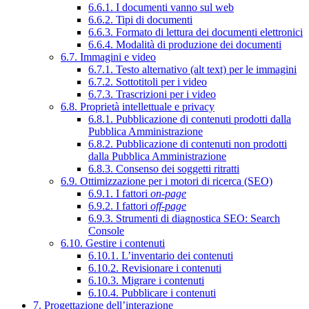
6.6.1. I documenti vanno sul web
6.6.2. Tipi di documenti
6.6.3. Formato di lettura dei documenti elettronici
6.6.4. Modalità di produzione dei documenti
6.7. Immagini e video
6.7.1. Testo alternativo (alt text) per le immagini
6.7.2. Sottotitoli per i video
6.7.3. Trascrizioni per i video
6.8. Proprietà intellettuale e privacy
6.8.1. Pubblicazione di contenuti prodotti dalla
Pubblica Amministrazione
6.8.2. Pubblicazione di contenuti non prodotti
dalla Pubblica Amministrazione
6.8.3. Consenso dei soggetti ritratti
6.9. Ottimizzazione per i motori di ricerca (SEO)
6.9.1. I fattori
on-page
6.9.2. I fattori
off-page
6.9.3. Strumenti di diagnostica SEO: Search
Console
6.10. Gestire i contenuti
6.10.1. L’inventario dei contenuti
6.10.2. Revisionare i contenuti
6.10.3. Migrare i contenuti
6.10.4. Pubblicare i contenuti
7. Progettazione dell’interazione