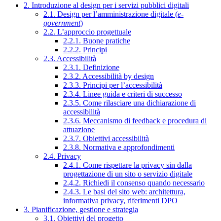
2. Introduzione al design per i servizi pubblici digitali
2.1. Design per l’amministrazione digitale (
e-
government
)
2.2. L’approccio progettuale
2.2.1. Buone pratiche
2.2.2. Principi
2.3. Accessibilità
2.3.1. Definizione
2.3.2. Accessibilità by design
2.3.3. Principi per l’accessibilità
2.3.4. Linee guida e criteri di successo
2.3.5. Come rilasciare una dichiarazione di
accessibilità
2.3.6. Meccanismo di feedback e procedura di
attuazione
2.3.7. Obiettivi accessibilità
2.3.8. Normativa e approfondimenti
2.4. Privacy
2.4.1. Come rispettare la privacy sin dalla
progettazione di un sito o servizio digitale
2.4.2. Richiedi il consenso quando necessario
2.4.3. Le basi del sito web: architettura,
informativa privacy, riferimenti DPO
3. Pianificazione, gestione e strategia
3.1. Obiettivi del progetto