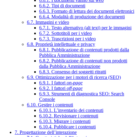
6.6.1. I documenti vanno sul web
6.6.2. Tipi di documenti
6.6.3. Formato di lettura dei documenti elettronici
6.6.4. Modalità di produzione dei documenti
6.7. Immagini e video
6.7.1. Testo alternativo (alt text) per le immagini
6.7.2. Sottotitoli per i video
6.7.3. Trascrizioni per i video
6.8. Proprietà intellettuale e privacy
6.8.1. Pubblicazione di contenuti prodotti dalla
Pubblica Amministrazione
6.8.2. Pubblicazione di contenuti non prodotti
dalla Pubblica Amministrazione
6.8.3. Consenso dei soggetti ritratti
6.9. Ottimizzazione per i motori di ricerca (SEO)
6.9.1. I fattori
on-page
6.9.2. I fattori
off-page
6.9.3. Strumenti di diagnostica SEO: Search
Console
6.10. Gestire i contenuti
6.10.1. L’inventario dei contenuti
6.10.2. Revisionare i contenuti
6.10.3. Migrare i contenuti
6.10.4. Pubblicare i contenuti
7. Progettazione dell’interazione