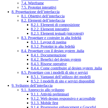
7.4. Wireframe
7.5. Prototipi interattivi
8. Progettazione dell’interfaccia
8.1. Obiettivi dell’interfaccia
8.2. Elementi dell’interfaccia
8.2.1. Elementi di composizione
8.2.2. Elementi interattivi
8.2.3. Elementi testuali (microtesti)
8.3. Progettare e costruire in alta fedeltà
8.3.1. Layout di pagina
8.3.2. Prototipi in alta fedeltà
8.4. Progettare con il design system .italia
8.4.1. Documentazione
8.4.2. Benefici del design system
8.4.3. Risorse operative
8.4.4. Come contribuire al design system .italia
8.5. Progettare con i modelli di sito e servizi
8.5.1. Vantaggi dell’utilizzo dei modelli
8.5.2. I modelli di sito e servizi disponibili
9. Sviluppo dell’interfaccia
9.1. Approccio allo sviluppo
9.1.1. Attività preliminari
9.1.2. Web design responsivo e accessibile
9.1.3. Mobile first
9.1.4. Progressive enhancement e Graceful