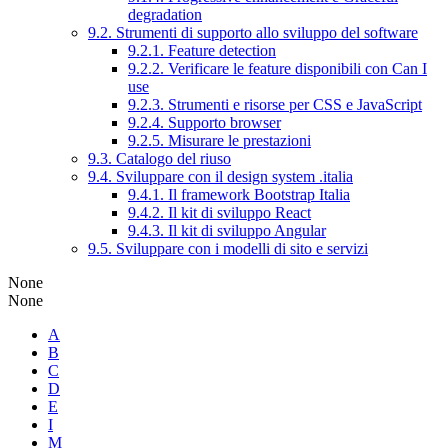
degradation
9.2. Strumenti di supporto allo sviluppo del software
9.2.1. Feature detection
9.2.2. Verificare le feature disponibili con Can I
use
9.2.3. Strumenti e risorse per CSS e JavaScript
9.2.4. Supporto browser
9.2.5. Misurare le prestazioni
9.3. Catalogo del riuso
9.4. Sviluppare con il design system .italia
9.4.1. Il framework Bootstrap Italia
9.4.2. Il kit di sviluppo React
9.4.3. Il kit di sviluppo Angular
9.5. Sviluppare con i modelli di sito e servizi
None
None
A
B
C
D
E
I
M