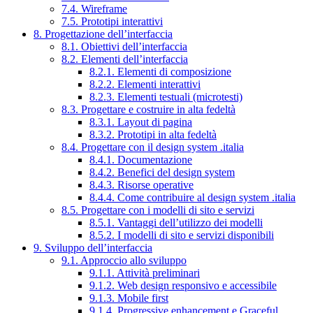
7.4. Wireframe
7.5. Prototipi interattivi
8. Progettazione dell’interfaccia
8.1. Obiettivi dell’interfaccia
8.2. Elementi dell’interfaccia
8.2.1. Elementi di composizione
8.2.2. Elementi interattivi
8.2.3. Elementi testuali (microtesti)
8.3. Progettare e costruire in alta fedeltà
8.3.1. Layout di pagina
8.3.2. Prototipi in alta fedeltà
8.4. Progettare con il design system .italia
8.4.1. Documentazione
8.4.2. Benefici del design system
8.4.3. Risorse operative
8.4.4. Come contribuire al design system .italia
8.5. Progettare con i modelli di sito e servizi
8.5.1. Vantaggi dell’utilizzo dei modelli
8.5.2. I modelli di sito e servizi disponibili
9. Sviluppo dell’interfaccia
9.1. Approccio allo sviluppo
9.1.1. Attività preliminari
9.1.2. Web design responsivo e accessibile
9.1.3. Mobile first
9.1.4. Progressive enhancement e Graceful