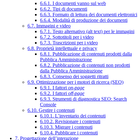
6.6.1. I documenti vanno sul web
6.6.2. Tipi di documenti
6.6.3. Formato di lettura dei documenti elettronici
6.6.4. Modalità di produzione dei documenti
6.7. Immagini e video
6.7.1. Testo alternativo (alt text) per le immagini
6.7.2. Sottotitoli per i video
6.7.3. Trascrizioni per i video
6.8. Proprietà intellettuale e privacy
6.8.1. Pubblicazione di contenuti prodotti dalla
Pubblica Amministrazione
6.8.2. Pubblicazione di contenuti non prodotti
dalla Pubblica Amministrazione
6.8.3. Consenso dei soggetti ritratti
6.9. Ottimizzazione per i motori di ricerca (SEO)
6.9.1. I fattori
on-page
6.9.2. I fattori
off-page
6.9.3. Strumenti di diagnostica SEO: Search
Console
6.10. Gestire i contenuti
6.10.1. L’inventario dei contenuti
6.10.2. Revisionare i contenuti
6.10.3. Migrare i contenuti
6.10.4. Pubblicare i contenuti
7. Progettazione dell’interazione