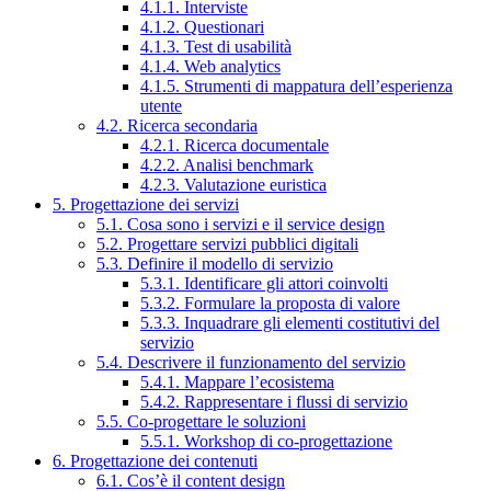
4.1.1. Interviste
4.1.2. Questionari
4.1.3. Test di usabilità
4.1.4. Web analytics
4.1.5. Strumenti di mappatura dell’esperienza
utente
4.2. Ricerca secondaria
4.2.1. Ricerca documentale
4.2.2. Analisi benchmark
4.2.3. Valutazione euristica
5. Progettazione dei servizi
5.1. Cosa sono i servizi e il service design
5.2. Progettare servizi pubblici digitali
5.3. Definire il modello di servizio
5.3.1. Identificare gli attori coinvolti
5.3.2. Formulare la proposta di valore
5.3.3. Inquadrare gli elementi costitutivi del
servizio
5.4. Descrivere il funzionamento del servizio
5.4.1. Mappare l’ecosistema
5.4.2. Rappresentare i flussi di servizio
5.5. Co-progettare le soluzioni
5.5.1. Workshop di co-progettazione
6. Progettazione dei contenuti
6.1. Cos’è il content design