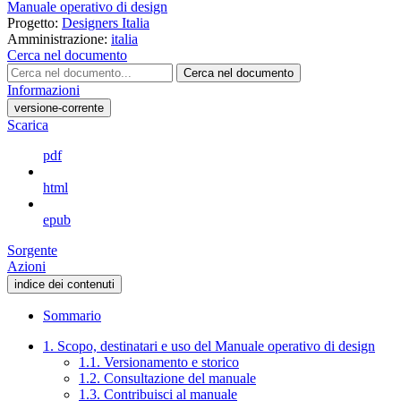
Manuale operativo di design
Progetto:
Designers Italia
Amministrazione:
italia
Cerca nel documento
Cerca nel documento
Informazioni
versione-corrente
Scarica
pdf
html
epub
Sorgente
Azioni
indice dei contenuti
Sommario
1. Scopo, destinatari e uso del Manuale operativo di design
1.1. Versionamento e storico
1.2. Consultazione del manuale
1.3. Contribuisci al manuale