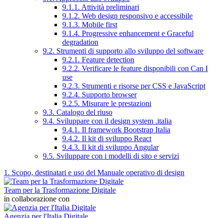
9.1.1. Attività preliminari
9.1.2. Web design responsivo e accessibile
9.1.3. Mobile first
9.1.4. Progressive enhancement e Graceful
degradation
9.2. Strumenti di supporto allo sviluppo del software
9.2.1. Feature detection
9.2.2. Verificare le feature disponibili con Can I
use
9.2.3. Strumenti e risorse per CSS e JavaScript
9.2.4. Supporto browser
9.2.5. Misurare le prestazioni
9.3. Catalogo del riuso
9.4. Sviluppare con il design system .italia
9.4.1. Il framework Bootstrap Italia
9.4.2. Il kit di sviluppo React
9.4.3. Il kit di sviluppo Angular
9.5. Sviluppare con i modelli di sito e servizi
1. Scopo, destinatari e uso del Manuale operativo di design
Team per la Trasformazione Digitale
in collaborazione con
Agenzia per l'Italia Digitale