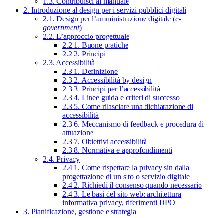
1.3. Contribuisci al manuale
2. Introduzione al design per i servizi pubblici digitali
2.1. Design per l’amministrazione digitale (
e-
government
)
2.2. L’approccio progettuale
2.2.1. Buone pratiche
2.2.2. Principi
2.3. Accessibilità
2.3.1. Definizione
2.3.2. Accessibilità by design
2.3.3. Principi per l’accessibilità
2.3.4. Linee guida e criteri di successo
2.3.5. Come rilasciare una dichiarazione di
accessibilità
2.3.6. Meccanismo di feedback e procedura di
attuazione
2.3.7. Obiettivi accessibilità
2.3.8. Normativa e approfondimenti
2.4. Privacy
2.4.1. Come rispettare la privacy sin dalla
progettazione di un sito o servizio digitale
2.4.2. Richiedi il consenso quando necessario
2.4.3. Le basi del sito web: architettura,
informativa privacy, riferimenti DPO
3. Pianificazione, gestione e strategia