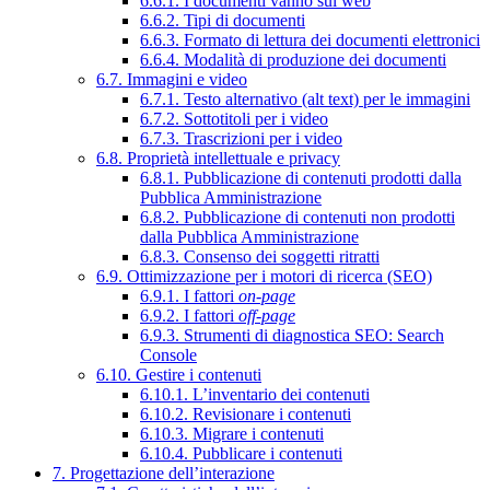
6.6.1. I documenti vanno sul web
6.6.2. Tipi di documenti
6.6.3. Formato di lettura dei documenti elettronici
6.6.4. Modalità di produzione dei documenti
6.7. Immagini e video
6.7.1. Testo alternativo (alt text) per le immagini
6.7.2. Sottotitoli per i video
6.7.3. Trascrizioni per i video
6.8. Proprietà intellettuale e privacy
6.8.1. Pubblicazione di contenuti prodotti dalla
Pubblica Amministrazione
6.8.2. Pubblicazione di contenuti non prodotti
dalla Pubblica Amministrazione
6.8.3. Consenso dei soggetti ritratti
6.9. Ottimizzazione per i motori di ricerca (SEO)
6.9.1. I fattori
on-page
6.9.2. I fattori
off-page
6.9.3. Strumenti di diagnostica SEO: Search
Console
6.10. Gestire i contenuti
6.10.1. L’inventario dei contenuti
6.10.2. Revisionare i contenuti
6.10.3. Migrare i contenuti
6.10.4. Pubblicare i contenuti
7. Progettazione dell’interazione