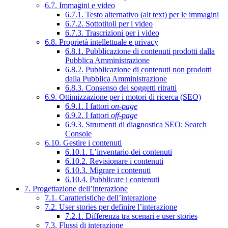
6.7. Immagini e video
6.7.1. Testo alternativo (alt text) per le immagini
6.7.2. Sottotitoli per i video
6.7.3. Trascrizioni per i video
6.8. Proprietà intellettuale e privacy
6.8.1. Pubblicazione di contenuti prodotti dalla
Pubblica Amministrazione
6.8.2. Pubblicazione di contenuti non prodotti
dalla Pubblica Amministrazione
6.8.3. Consenso dei soggetti ritratti
6.9. Ottimizzazione per i motori di ricerca (SEO)
6.9.1. I fattori
on-page
6.9.2. I fattori
off-page
6.9.3. Strumenti di diagnostica SEO: Search
Console
6.10. Gestire i contenuti
6.10.1. L’inventario dei contenuti
6.10.2. Revisionare i contenuti
6.10.3. Migrare i contenuti
6.10.4. Pubblicare i contenuti
7. Progettazione dell’interazione
7.1. Caratteristiche dell’interazione
7.2. User stories per definire l’interazione
7.2.1. Differenza tra scenari e user stories
7.3. Flussi di interazione