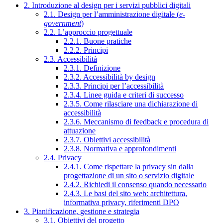
2. Introduzione al design per i servizi pubblici digitali
2.1. Design per l’amministrazione digitale (
e-
government
)
2.2. L’approccio progettuale
2.2.1. Buone pratiche
2.2.2. Principi
2.3. Accessibilità
2.3.1. Definizione
2.3.2. Accessibilità by design
2.3.3. Principi per l’accessibilità
2.3.4. Linee guida e criteri di successo
2.3.5. Come rilasciare una dichiarazione di
accessibilità
2.3.6. Meccanismo di feedback e procedura di
attuazione
2.3.7. Obiettivi accessibilità
2.3.8. Normativa e approfondimenti
2.4. Privacy
2.4.1. Come rispettare la privacy sin dalla
progettazione di un sito o servizio digitale
2.4.2. Richiedi il consenso quando necessario
2.4.3. Le basi del sito web: architettura,
informativa privacy, riferimenti DPO
3. Pianificazione, gestione e strategia
3.1. Obiettivi del progetto