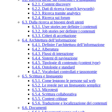
6.2.1. Content discovery
6.2.2. Dati di ricerca (search keywords)
6.2.3. Ricerca tramite analytics
6.2.4. Ricerca sui forum
6.3. Dalla ricerca ai bisogni degli utenti
6.3.1. User stories per definire i contenuti
6.3.2. Job stories per definire i contenuti
6.3.3. Criteri di accettazione
6.4. Architettura dell’informazione
6.4.1. Definire l’architettura dell’informazione
6.4.2. Alberatura
6.4.3. Flussi di interazione
6.4.4. Sistemi di navigazione
6.4.5. Tipologie di contenuto (content type)
6.4.6. Ontologie e standard
6.4.7. Vocabolari controllati e tassonomie
6.5. Scrittura e linguaggio
6.5.1. Come leggono le persone sul web
6.5.2. Le regole per un linguaggio semplice
6.5.3. Microtesti
6.5.4. Scrittura collaborativa
6.5.5. Content critique
6.5.6. Traduzione e localizzazione dei contenuti
6.6. Documenti