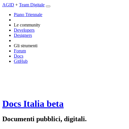
AGID
+
Team Digitale
Piano Triennale
Le community
Developers
Designers
Gli strumenti
Forum
Docs
GitHub
Docs Italia
beta
Documenti pubblici, digitali.