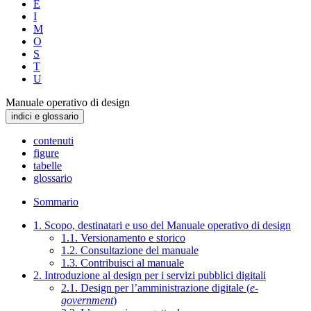
E
I
M
O
S
T
U
Manuale operativo di design
indici e glossario
contenuti
figure
tabelle
glossario
Sommario
1. Scopo, destinatari e uso del Manuale operativo di design
1.1. Versionamento e storico
1.2. Consultazione del manuale
1.3. Contribuisci al manuale
2. Introduzione al design per i servizi pubblici digitali
2.1. Design per l’amministrazione digitale (
e-
government
)