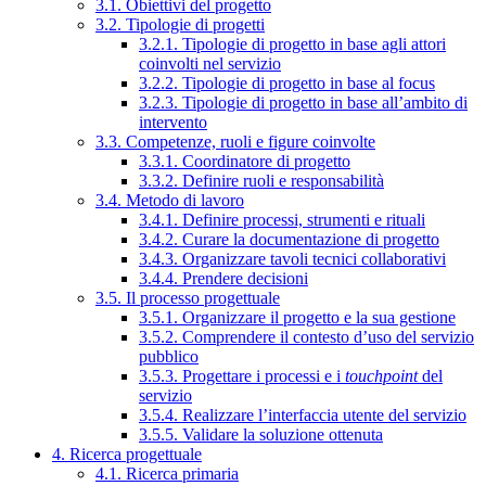
3.1. Obiettivi del progetto
3.2. Tipologie di progetti
3.2.1. Tipologie di progetto in base agli attori
coinvolti nel servizio
3.2.2. Tipologie di progetto in base al focus
3.2.3. Tipologie di progetto in base all’ambito di
intervento
3.3. Competenze, ruoli e figure coinvolte
3.3.1. Coordinatore di progetto
3.3.2. Definire ruoli e responsabilità
3.4. Metodo di lavoro
3.4.1. Definire processi, strumenti e rituali
3.4.2. Curare la documentazione di progetto
3.4.3. Organizzare tavoli tecnici collaborativi
3.4.4. Prendere decisioni
3.5. Il processo progettuale
3.5.1. Organizzare il progetto e la sua gestione
3.5.2. Comprendere il contesto d’uso del servizio
pubblico
3.5.3. Progettare i processi e i
touchpoint
del
servizio
3.5.4. Realizzare l’interfaccia utente del servizio
3.5.5. Validare la soluzione ottenuta
4. Ricerca progettuale
4.1. Ricerca primaria