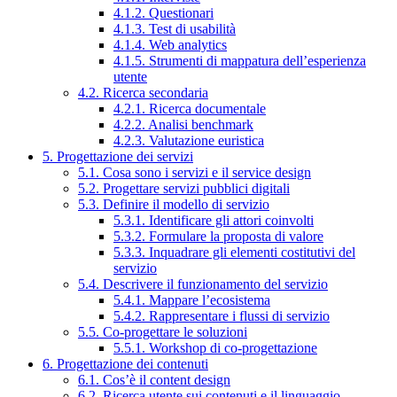
4.1.2. Questionari
4.1.3. Test di usabilità
4.1.4. Web analytics
4.1.5. Strumenti di mappatura dell’esperienza
utente
4.2. Ricerca secondaria
4.2.1. Ricerca documentale
4.2.2. Analisi benchmark
4.2.3. Valutazione euristica
5. Progettazione dei servizi
5.1. Cosa sono i servizi e il service design
5.2. Progettare servizi pubblici digitali
5.3. Definire il modello di servizio
5.3.1. Identificare gli attori coinvolti
5.3.2. Formulare la proposta di valore
5.3.3. Inquadrare gli elementi costitutivi del
servizio
5.4. Descrivere il funzionamento del servizio
5.4.1. Mappare l’ecosistema
5.4.2. Rappresentare i flussi di servizio
5.5. Co-progettare le soluzioni
5.5.1. Workshop di co-progettazione
6. Progettazione dei contenuti
6.1. Cos’è il content design
6.2. Ricerca utente sui contenuti e il linguaggio