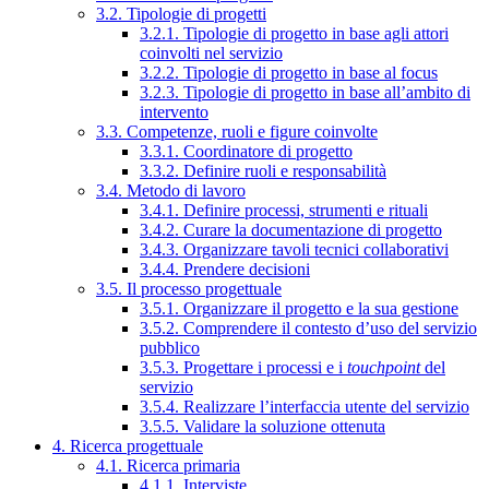
3.2. Tipologie di progetti
3.2.1. Tipologie di progetto in base agli attori
coinvolti nel servizio
3.2.2. Tipologie di progetto in base al focus
3.2.3. Tipologie di progetto in base all’ambito di
intervento
3.3. Competenze, ruoli e figure coinvolte
3.3.1. Coordinatore di progetto
3.3.2. Definire ruoli e responsabilità
3.4. Metodo di lavoro
3.4.1. Definire processi, strumenti e rituali
3.4.2. Curare la documentazione di progetto
3.4.3. Organizzare tavoli tecnici collaborativi
3.4.4. Prendere decisioni
3.5. Il processo progettuale
3.5.1. Organizzare il progetto e la sua gestione
3.5.2. Comprendere il contesto d’uso del servizio
pubblico
3.5.3. Progettare i processi e i
touchpoint
del
servizio
3.5.4. Realizzare l’interfaccia utente del servizio
3.5.5. Validare la soluzione ottenuta
4. Ricerca progettuale
4.1. Ricerca primaria
4.1.1. Interviste