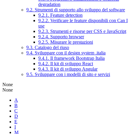
degradation
9.2. Strumenti di supporto allo sviluppo del software
9.2.1. Feature detection
9.2.2. Verificare le feature disponibili con Can I
use
9.2.3. Strumenti e risorse per CSS e JavaScript
9.2.4. Supporto browser
9.2.5. Misurare le prestazioni
9.3. Catalogo del riuso
9.4. Sviluppare con il design system .italia
9.4.1. Il framework Bootstrap Italia
9.4.2. Il kit di sviluppo React
9.4.3. Il kit di sviluppo Angular
9.5. Sviluppare con i modelli di sito e servizi
None
None
A
B
C
D
E
I
M