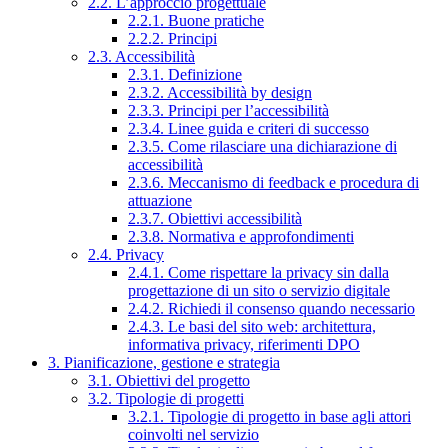
2.2. L’approccio progettuale
2.2.1. Buone pratiche
2.2.2. Principi
2.3. Accessibilità
2.3.1. Definizione
2.3.2. Accessibilità by design
2.3.3. Principi per l’accessibilità
2.3.4. Linee guida e criteri di successo
2.3.5. Come rilasciare una dichiarazione di
accessibilità
2.3.6. Meccanismo di feedback e procedura di
attuazione
2.3.7. Obiettivi accessibilità
2.3.8. Normativa e approfondimenti
2.4. Privacy
2.4.1. Come rispettare la privacy sin dalla
progettazione di un sito o servizio digitale
2.4.2. Richiedi il consenso quando necessario
2.4.3. Le basi del sito web: architettura,
informativa privacy, riferimenti DPO
3. Pianificazione, gestione e strategia
3.1. Obiettivi del progetto
3.2. Tipologie di progetti
3.2.1. Tipologie di progetto in base agli attori
coinvolti nel servizio