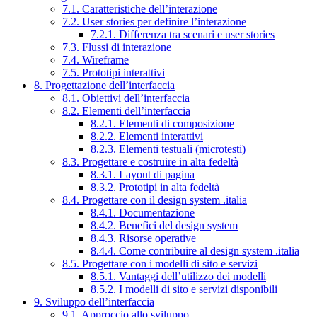
7.1. Caratteristiche dell’interazione
7.2. User stories per definire l’interazione
7.2.1. Differenza tra scenari e user stories
7.3. Flussi di interazione
7.4. Wireframe
7.5. Prototipi interattivi
8. Progettazione dell’interfaccia
8.1. Obiettivi dell’interfaccia
8.2. Elementi dell’interfaccia
8.2.1. Elementi di composizione
8.2.2. Elementi interattivi
8.2.3. Elementi testuali (microtesti)
8.3. Progettare e costruire in alta fedeltà
8.3.1. Layout di pagina
8.3.2. Prototipi in alta fedeltà
8.4. Progettare con il design system .italia
8.4.1. Documentazione
8.4.2. Benefici del design system
8.4.3. Risorse operative
8.4.4. Come contribuire al design system .italia
8.5. Progettare con i modelli di sito e servizi
8.5.1. Vantaggi dell’utilizzo dei modelli
8.5.2. I modelli di sito e servizi disponibili
9. Sviluppo dell’interfaccia
9.1. Approccio allo sviluppo