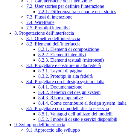
7.1. Caratteristiche dell’interazione
7.2. User stories per definire l’interazione
7.2.1. Differenza tra scenari e user stories
7.3. Flussi di interazione
7.4. Wireframe
7.5. Prototipi interattivi
8. Progettazione dell’interfaccia
8.1. Obiettivi dell’interfaccia
8.2. Elementi dell’interfaccia
8.2.1. Elementi di composizione
8.2.2. Elementi interattivi
8.2.3. Elementi testuali (microtesti)
8.3. Progettare e costruire in alta fedeltà
8.3.1. Layout di pagina
8.3.2. Prototipi in alta fedeltà
8.4. Progettare con il design system .italia
8.4.1. Documentazione
8.4.2. Benefici del design system
8.4.3. Risorse operative
8.4.4. Come contribuire al design system .italia
8.5. Progettare con i modelli di sito e servizi
8.5.1. Vantaggi dell’utilizzo dei modelli
8.5.2. I modelli di sito e servizi disponibili
9. Sviluppo dell’interfaccia
9.1. Approccio allo sviluppo