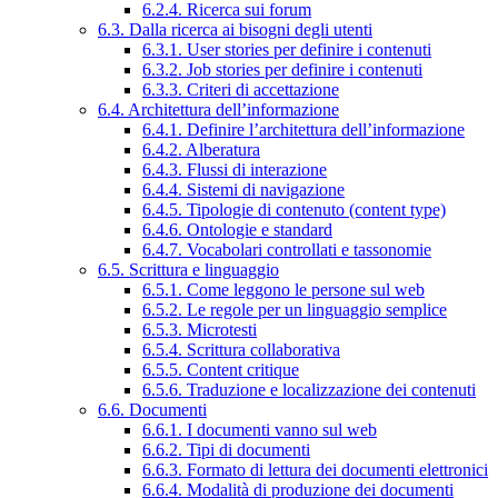
6.2.4. Ricerca sui forum
6.3. Dalla ricerca ai bisogni degli utenti
6.3.1. User stories per definire i contenuti
6.3.2. Job stories per definire i contenuti
6.3.3. Criteri di accettazione
6.4. Architettura dell’informazione
6.4.1. Definire l’architettura dell’informazione
6.4.2. Alberatura
6.4.3. Flussi di interazione
6.4.4. Sistemi di navigazione
6.4.5. Tipologie di contenuto (content type)
6.4.6. Ontologie e standard
6.4.7. Vocabolari controllati e tassonomie
6.5. Scrittura e linguaggio
6.5.1. Come leggono le persone sul web
6.5.2. Le regole per un linguaggio semplice
6.5.3. Microtesti
6.5.4. Scrittura collaborativa
6.5.5. Content critique
6.5.6. Traduzione e localizzazione dei contenuti
6.6. Documenti
6.6.1. I documenti vanno sul web
6.6.2. Tipi di documenti
6.6.3. Formato di lettura dei documenti elettronici
6.6.4. Modalità di produzione dei documenti