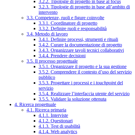
3.2.2. Tipologie di progetto in base al focus
3.2.3. Tipologie di progetto in base all’ambito di
intervento
3.3. Competenze, ruoli e figure coinvolte
3.3.1. Coordinatore di progetto
3.3.2. Definire ruoli e responsabilità
3.4. Metodo di lavoro
3.4.1. Definire processi, strumenti e rituali
3.4.2. Curare la documentazione di progetto
3.4.3. Organizzare tavoli tecnici collaborativi
3.4.4. Prendere decisioni
3.5. Il processo progettuale
3.5.1. Organizzare il progetto e la sua gestione
3.5.2. Comprendere il contesto d’uso del servizio
pubblico
3.5.3. Progettare i processi e i
touchpoint
del
servizio
3.5.4. Realizzare l’interfaccia utente del servizio
3.5.5. Validare la soluzione ottenuta
4. Ricerca progettuale
4.1. Ricerca primaria
4.1.1. Interviste
4.1.2. Questionari
4.1.3. Test di usabilità
4.1.4. Web analytics