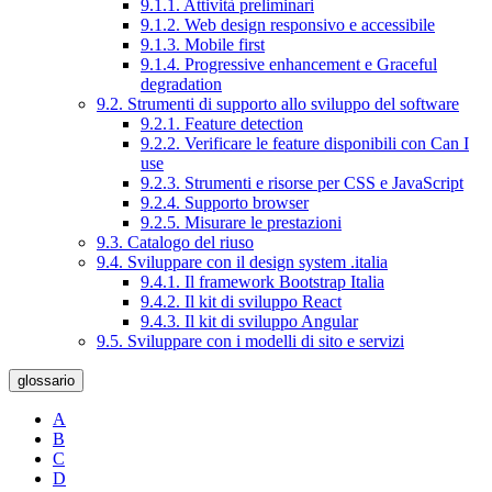
9.1.1. Attività preliminari
9.1.2. Web design responsivo e accessibile
9.1.3. Mobile first
9.1.4. Progressive enhancement e Graceful
degradation
9.2. Strumenti di supporto allo sviluppo del software
9.2.1. Feature detection
9.2.2. Verificare le feature disponibili con Can I
use
9.2.3. Strumenti e risorse per CSS e JavaScript
9.2.4. Supporto browser
9.2.5. Misurare le prestazioni
9.3. Catalogo del riuso
9.4. Sviluppare con il design system .italia
9.4.1. Il framework Bootstrap Italia
9.4.2. Il kit di sviluppo React
9.4.3. Il kit di sviluppo Angular
9.5. Sviluppare con i modelli di sito e servizi
glossario
A
B
C
D