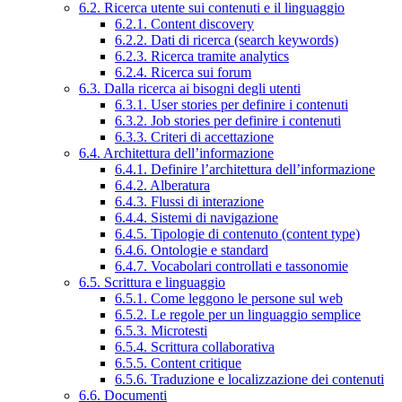
6.2. Ricerca utente sui contenuti e il linguaggio
6.2.1. Content discovery
6.2.2. Dati di ricerca (search keywords)
6.2.3. Ricerca tramite analytics
6.2.4. Ricerca sui forum
6.3. Dalla ricerca ai bisogni degli utenti
6.3.1. User stories per definire i contenuti
6.3.2. Job stories per definire i contenuti
6.3.3. Criteri di accettazione
6.4. Architettura dell’informazione
6.4.1. Definire l’architettura dell’informazione
6.4.2. Alberatura
6.4.3. Flussi di interazione
6.4.4. Sistemi di navigazione
6.4.5. Tipologie di contenuto (content type)
6.4.6. Ontologie e standard
6.4.7. Vocabolari controllati e tassonomie
6.5. Scrittura e linguaggio
6.5.1. Come leggono le persone sul web
6.5.2. Le regole per un linguaggio semplice
6.5.3. Microtesti
6.5.4. Scrittura collaborativa
6.5.5. Content critique
6.5.6. Traduzione e localizzazione dei contenuti
6.6. Documenti