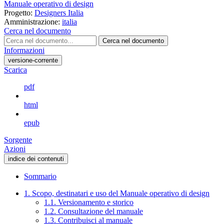
Manuale operativo di design
Progetto:
Designers Italia
Amministrazione:
italia
Cerca nel documento
Cerca nel documento
Informazioni
versione-corrente
Scarica
pdf
html
epub
Sorgente
Azioni
indice dei contenuti
Sommario
1. Scopo, destinatari e uso del Manuale operativo di design
1.1. Versionamento e storico
1.2. Consultazione del manuale
1.3. Contribuisci al manuale