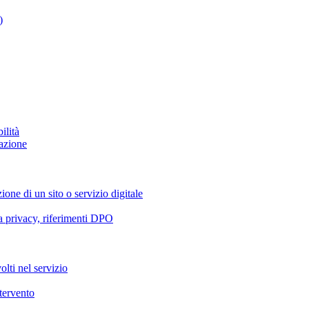
)
ilità
azione
ione di un sito o servizio digitale
va privacy, riferimenti DPO
olti nel servizio
ntervento