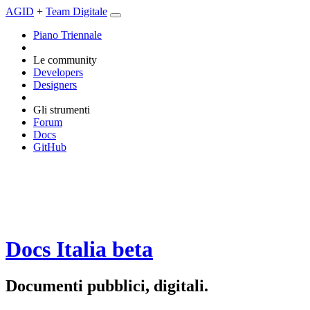
AGID
+
Team Digitale
Piano Triennale
Le community
Developers
Designers
Gli strumenti
Forum
Docs
GitHub
Docs Italia
beta
Documenti pubblici, digitali.