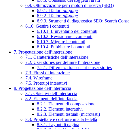
6.8.3. Consenso dei soggetti ritratti
6.9. Ottimizzazione per i motori di ricerca (SEO)
6.9.1. I fattori
on-page
6.9.2. I fattori
off-page
6.9.3. Strumenti di diagnostica SEO: Search Cons
6.10. Gestire i contenuti
6.10.1. L’inventario dei contenuti
6.10.2. Revisionare i contenuti
6.10.3. Migrare i contenuti
6.10.4. Pubblicare i contenuti
7. Progettazione dell’interazione
7.1. Caratteristiche dell’interazione
7.2. User stories per definire l’interazione
7.2.1. Differenza tra scenari e user stories
7.3. Flussi di interazione
7.4. Wireframe
7.5. Prototipi interattivi
8. Progettazione dell’interfaccia
8.1. Obiettivi dell’interfaccia
8.2. Elementi dell’interfaccia
8.2.1. Elementi di composizione
8.2.2. Elementi interattivi
8.2.3. Elementi testuali (microtesti)
8.3. Progettare e costruire in alta fedeltà
8.3.1. Layout di pagina