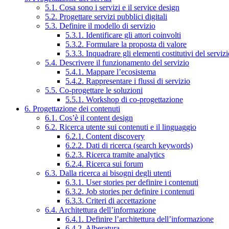
5.1. Cosa sono i servizi e il service design
5.2. Progettare servizi pubblici digitali
5.3. Definire il modello di servizio
5.3.1. Identificare gli attori coinvolti
5.3.2. Formulare la proposta di valore
5.3.3. Inquadrare gli elementi costitutivi del serviz
5.4. Descrivere il funzionamento del servizio
5.4.1. Mappare l’ecosistema
5.4.2. Rappresentare i flussi di servizio
5.5. Co-progettare le soluzioni
5.5.1. Workshop di co-progettazione
6. Progettazione dei contenuti
6.1. Cos’è il content design
6.2. Ricerca utente sui contenuti e il linguaggio
6.2.1. Content discovery
6.2.2. Dati di ricerca (search keywords)
6.2.3. Ricerca tramite analytics
6.2.4. Ricerca sui forum
6.3. Dalla ricerca ai bisogni degli utenti
6.3.1. User stories per definire i contenuti
6.3.2. Job stories per definire i contenuti
6.3.3. Criteri di accettazione
6.4. Architettura dell’informazione
6.4.1. Definire l’architettura dell’informazione
6.4.2. Alberatura