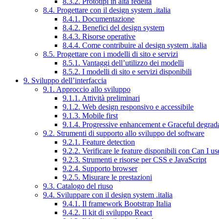
8.3.2. Prototipi in alta fedeltà
8.4. Progettare con il design system .italia
8.4.1. Documentazione
8.4.2. Benefici del design system
8.4.3. Risorse operative
8.4.4. Come contribuire al design system .italia
8.5. Progettare con i modelli di sito e servizi
8.5.1. Vantaggi dell’utilizzo dei modelli
8.5.2. I modelli di sito e servizi disponibili
9. Sviluppo dell’interfaccia
9.1. Approccio allo sviluppo
9.1.1. Attività preliminari
9.1.2. Web design responsivo e accessibile
9.1.3. Mobile first
9.1.4. Progressive enhancement e Graceful degrad
9.2. Strumenti di supporto allo sviluppo del software
9.2.1. Feature detection
9.2.2. Verificare le feature disponibili con Can I us
9.2.3. Strumenti e risorse per CSS e JavaScript
9.2.4. Supporto browser
9.2.5. Misurare le prestazioni
9.3. Catalogo del riuso
9.4. Sviluppare con il design system .italia
9.4.1. Il framework Bootstrap Italia
9.4.2. Il kit di sviluppo React