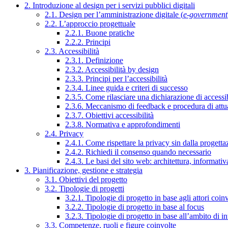
2. Introduzione al design per i servizi pubblici digitali
2.1. Design per l’amministrazione digitale (
e-government
2.2. L’approccio progettuale
2.2.1. Buone pratiche
2.2.2. Principi
2.3. Accessibilità
2.3.1. Definizione
2.3.2. Accessibilità by design
2.3.3. Principi per l’accessibilità
2.3.4. Linee guida e criteri di successo
2.3.5. Come rilasciare una dichiarazione di accessib
2.3.6. Meccanismo di feedback e procedura di attu
2.3.7. Obiettivi accessibilità
2.3.8. Normativa e approfondimenti
2.4. Privacy
2.4.1. Come rispettare la privacy sin dalla progettaz
2.4.2. Richiedi il consenso quando necessario
2.4.3. Le basi del sito web: architettura, informati
3. Pianificazione, gestione e strategia
3.1. Obiettivi del progetto
3.2. Tipologie di progetti
3.2.1. Tipologie di progetto in base agli attori coinv
3.2.2. Tipologie di progetto in base al focus
3.2.3. Tipologie di progetto in base all’ambito di i
3.3. Competenze, ruoli e figure coinvolte