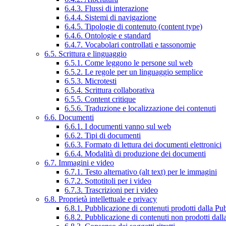
6.4.3. Flussi di interazione
6.4.4. Sistemi di navigazione
6.4.5. Tipologie di contenuto (content type)
6.4.6. Ontologie e standard
6.4.7. Vocabolari controllati e tassonomie
6.5. Scrittura e linguaggio
6.5.1. Come leggono le persone sul web
6.5.2. Le regole per un linguaggio semplice
6.5.3. Microtesti
6.5.4. Scrittura collaborativa
6.5.5. Content critique
6.5.6. Traduzione e localizzazione dei contenuti
6.6. Documenti
6.6.1. I documenti vanno sul web
6.6.2. Tipi di documenti
6.6.3. Formato di lettura dei documenti elettronici
6.6.4. Modalità di produzione dei documenti
6.7. Immagini e video
6.7.1. Testo alternativo (alt text) per le immagini
6.7.2. Sottotitoli per i video
6.7.3. Trascrizioni per i video
6.8. Proprietà intellettuale e privacy
6.8.1. Pubblicazione di contenuti prodotti dalla P
6.8.2. Pubblicazione di contenuti non prodotti dal