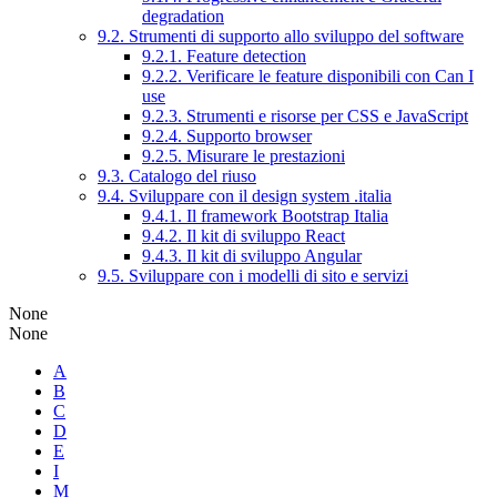
degradation
9.2. Strumenti di supporto allo sviluppo del software
9.2.1. Feature detection
9.2.2. Verificare le feature disponibili con Can I
use
9.2.3. Strumenti e risorse per CSS e JavaScript
9.2.4. Supporto browser
9.2.5. Misurare le prestazioni
9.3. Catalogo del riuso
9.4. Sviluppare con il design system .italia
9.4.1. Il framework Bootstrap Italia
9.4.2. Il kit di sviluppo React
9.4.3. Il kit di sviluppo Angular
9.5. Sviluppare con i modelli di sito e servizi
None
None
A
B
C
D
E
I
M