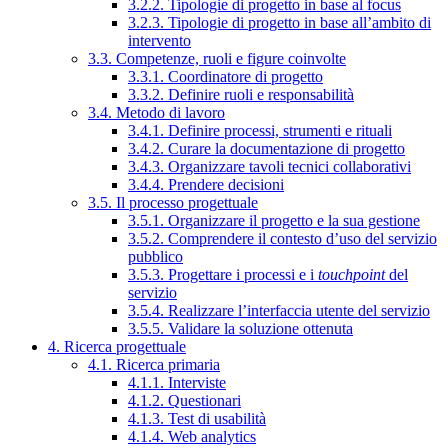
3.2.2. Tipologie di progetto in base al focus
3.2.3. Tipologie di progetto in base all’ambito di
intervento
3.3. Competenze, ruoli e figure coinvolte
3.3.1. Coordinatore di progetto
3.3.2. Definire ruoli e responsabilità
3.4. Metodo di lavoro
3.4.1. Definire processi, strumenti e rituali
3.4.2. Curare la documentazione di progetto
3.4.3. Organizzare tavoli tecnici collaborativi
3.4.4. Prendere decisioni
3.5. Il processo progettuale
3.5.1. Organizzare il progetto e la sua gestione
3.5.2. Comprendere il contesto d’uso del servizio
pubblico
3.5.3. Progettare i processi e i
touchpoint
del
servizio
3.5.4. Realizzare l’interfaccia utente del servizio
3.5.5. Validare la soluzione ottenuta
4. Ricerca progettuale
4.1. Ricerca primaria
4.1.1. Interviste
4.1.2. Questionari
4.1.3. Test di usabilità
4.1.4. Web analytics