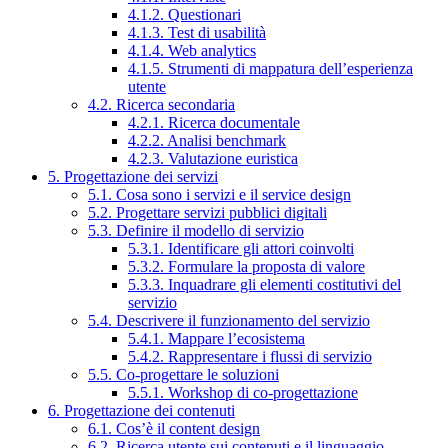
4.1.2. Questionari
4.1.3. Test di usabilità
4.1.4. Web analytics
4.1.5. Strumenti di mappatura dell’esperienza
utente
4.2. Ricerca secondaria
4.2.1. Ricerca documentale
4.2.2. Analisi benchmark
4.2.3. Valutazione euristica
5. Progettazione dei servizi
5.1. Cosa sono i servizi e il service design
5.2. Progettare servizi pubblici digitali
5.3. Definire il modello di servizio
5.3.1. Identificare gli attori coinvolti
5.3.2. Formulare la proposta di valore
5.3.3. Inquadrare gli elementi costitutivi del
servizio
5.4. Descrivere il funzionamento del servizio
5.4.1. Mappare l’ecosistema
5.4.2. Rappresentare i flussi di servizio
5.5. Co-progettare le soluzioni
5.5.1. Workshop di co-progettazione
6. Progettazione dei contenuti
6.1. Cos’è il content design
6.2. Ricerca utente sui contenuti e il linguaggio