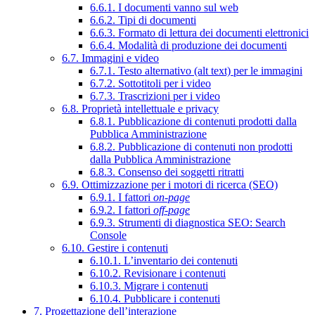
6.6.1. I documenti vanno sul web
6.6.2. Tipi di documenti
6.6.3. Formato di lettura dei documenti elettronici
6.6.4. Modalità di produzione dei documenti
6.7. Immagini e video
6.7.1. Testo alternativo (alt text) per le immagini
6.7.2. Sottotitoli per i video
6.7.3. Trascrizioni per i video
6.8. Proprietà intellettuale e privacy
6.8.1. Pubblicazione di contenuti prodotti dalla
Pubblica Amministrazione
6.8.2. Pubblicazione di contenuti non prodotti
dalla Pubblica Amministrazione
6.8.3. Consenso dei soggetti ritratti
6.9. Ottimizzazione per i motori di ricerca (SEO)
6.9.1. I fattori
on-page
6.9.2. I fattori
off-page
6.9.3. Strumenti di diagnostica SEO: Search
Console
6.10. Gestire i contenuti
6.10.1. L’inventario dei contenuti
6.10.2. Revisionare i contenuti
6.10.3. Migrare i contenuti
6.10.4. Pubblicare i contenuti
7. Progettazione dell’interazione