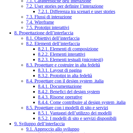
7.1. Caratteristiche dell’interazione
7.2. User stories per definire l’interazione
7.2.1. Differenza tra scenari e user stories
7.3. Flussi di interazione
7.4. Wireframe
7.5. Prototipi interattivi
8. Progettazione dell’interfaccia
8.1. Obiettivi dell’interfaccia
8.2. Elementi dell’interfaccia
8.2.1. Elementi di composizione
8.2.2. Elementi interattivi
8.2.3. Elementi testuali (microtesti)
8.3. Progettare e costruire in alta fedeltà
8.3.1. Layout di pagina
8.3.2. Prototipi in alta fedeltà
8.4. Progettare con il design system .italia
8.4.1. Documentazione
8.4.2. Benefici del design system
8.4.3. Risorse operative
8.4.4. Come contribuire al design system .italia
8.5. Progettare con i modelli di sito e servizi
8.5.1. Vantaggi dell’utilizzo dei modelli
8.5.2. I modelli di sito e servizi disponibili
9. Sviluppo dell’interfaccia
9.1. Approccio allo sviluppo