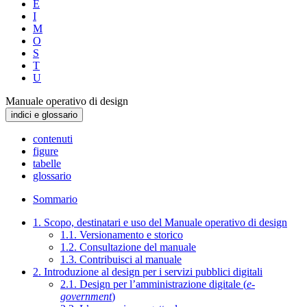
E
I
M
O
S
T
U
Manuale operativo di design
indici e glossario
contenuti
figure
tabelle
glossario
Sommario
1. Scopo, destinatari e uso del Manuale operativo di design
1.1. Versionamento e storico
1.2. Consultazione del manuale
1.3. Contribuisci al manuale
2. Introduzione al design per i servizi pubblici digitali
2.1. Design per l’amministrazione digitale (
e-
government
)