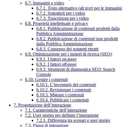
6.7. Immagini e video
6.7.1. Testo alternativo (alt text) per le immagini
6.7.2. Sottotitoli per i video
6.7.3. Trascrizioni per i video
6.8. Proprietà intellettuale e privacy
6.8.1. Pubblicazione di contenuti prodotti dalla
Pubblica Amministrazione
6.8.2. Pubblicazione di contenuti non prodotti
dalla Pubblica Amministrazione
6.8.3. Consenso dei soggetti ritratti
6.9. Ottimizzazione per i motori di ricerca (SEO)
6.9.1. I fattori
on-page
6.9.2. I fattori
off-page
6.9.3. Strumenti di diagnostica SEO: Search
Console
6.10. Gestire i contenuti
6.10.1. L’inventario dei contenuti
6.10.2. Revisionare i contenuti
6.10.3. Migrare i contenuti
6.10.4. Pubblicare i contenuti
7. Progettazione dell’interazione
7.1. Caratteristiche dell’interazione
7.2. User stories per definire l’interazione
7.2.1. Differenza tra scenari e user stories
7.3. Flussi di interazione