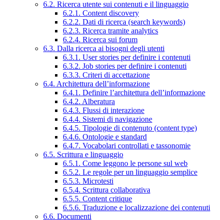
6.2. Ricerca utente sui contenuti e il linguaggio
6.2.1. Content discovery
6.2.2. Dati di ricerca (search keywords)
6.2.3. Ricerca tramite analytics
6.2.4. Ricerca sui forum
6.3. Dalla ricerca ai bisogni degli utenti
6.3.1. User stories per definire i contenuti
6.3.2. Job stories per definire i contenuti
6.3.3. Criteri di accettazione
6.4. Architettura dell’informazione
6.4.1. Definire l’architettura dell’informazione
6.4.2. Alberatura
6.4.3. Flussi di interazione
6.4.4. Sistemi di navigazione
6.4.5. Tipologie di contenuto (content type)
6.4.6. Ontologie e standard
6.4.7. Vocabolari controllati e tassonomie
6.5. Scrittura e linguaggio
6.5.1. Come leggono le persone sul web
6.5.2. Le regole per un linguaggio semplice
6.5.3. Microtesti
6.5.4. Scrittura collaborativa
6.5.5. Content critique
6.5.6. Traduzione e localizzazione dei contenuti
6.6. Documenti