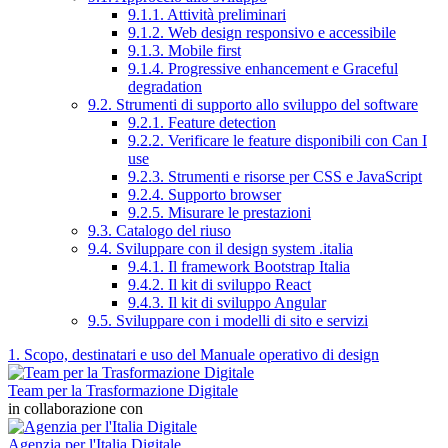
9.1.1. Attività preliminari
9.1.2. Web design responsivo e accessibile
9.1.3. Mobile first
9.1.4. Progressive enhancement e Graceful
degradation
9.2. Strumenti di supporto allo sviluppo del software
9.2.1. Feature detection
9.2.2. Verificare le feature disponibili con Can I
use
9.2.3. Strumenti e risorse per CSS e JavaScript
9.2.4. Supporto browser
9.2.5. Misurare le prestazioni
9.3. Catalogo del riuso
9.4. Sviluppare con il design system .italia
9.4.1. Il framework Bootstrap Italia
9.4.2. Il kit di sviluppo React
9.4.3. Il kit di sviluppo Angular
9.5. Sviluppare con i modelli di sito e servizi
1. Scopo, destinatari e uso del Manuale operativo di design
Team per la Trasformazione Digitale
in collaborazione con
Agenzia per l'Italia Digitale