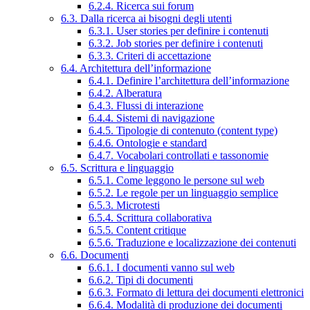
6.2.4. Ricerca sui forum
6.3. Dalla ricerca ai bisogni degli utenti
6.3.1. User stories per definire i contenuti
6.3.2. Job stories per definire i contenuti
6.3.3. Criteri di accettazione
6.4. Architettura dell’informazione
6.4.1. Definire l’architettura dell’informazione
6.4.2. Alberatura
6.4.3. Flussi di interazione
6.4.4. Sistemi di navigazione
6.4.5. Tipologie di contenuto (content type)
6.4.6. Ontologie e standard
6.4.7. Vocabolari controllati e tassonomie
6.5. Scrittura e linguaggio
6.5.1. Come leggono le persone sul web
6.5.2. Le regole per un linguaggio semplice
6.5.3. Microtesti
6.5.4. Scrittura collaborativa
6.5.5. Content critique
6.5.6. Traduzione e localizzazione dei contenuti
6.6. Documenti
6.6.1. I documenti vanno sul web
6.6.2. Tipi di documenti
6.6.3. Formato di lettura dei documenti elettronici
6.6.4. Modalità di produzione dei documenti