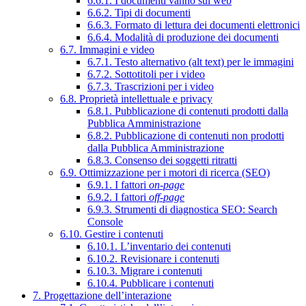
6.6.1. I documenti vanno sul web
6.6.2. Tipi di documenti
6.6.3. Formato di lettura dei documenti elettronici
6.6.4. Modalità di produzione dei documenti
6.7. Immagini e video
6.7.1. Testo alternativo (alt text) per le immagini
6.7.2. Sottotitoli per i video
6.7.3. Trascrizioni per i video
6.8. Proprietà intellettuale e privacy
6.8.1. Pubblicazione di contenuti prodotti dalla
Pubblica Amministrazione
6.8.2. Pubblicazione di contenuti non prodotti
dalla Pubblica Amministrazione
6.8.3. Consenso dei soggetti ritratti
6.9. Ottimizzazione per i motori di ricerca (SEO)
6.9.1. I fattori
on-page
6.9.2. I fattori
off-page
6.9.3. Strumenti di diagnostica SEO: Search
Console
6.10. Gestire i contenuti
6.10.1. L’inventario dei contenuti
6.10.2. Revisionare i contenuti
6.10.3. Migrare i contenuti
6.10.4. Pubblicare i contenuti
7. Progettazione dell’interazione