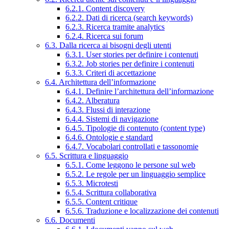
6.2.1. Content discovery
6.2.2. Dati di ricerca (search keywords)
6.2.3. Ricerca tramite analytics
6.2.4. Ricerca sui forum
6.3. Dalla ricerca ai bisogni degli utenti
6.3.1. User stories per definire i contenuti
6.3.2. Job stories per definire i contenuti
6.3.3. Criteri di accettazione
6.4. Architettura dell’informazione
6.4.1. Definire l’architettura dell’informazione
6.4.2. Alberatura
6.4.3. Flussi di interazione
6.4.4. Sistemi di navigazione
6.4.5. Tipologie di contenuto (content type)
6.4.6. Ontologie e standard
6.4.7. Vocabolari controllati e tassonomie
6.5. Scrittura e linguaggio
6.5.1. Come leggono le persone sul web
6.5.2. Le regole per un linguaggio semplice
6.5.3. Microtesti
6.5.4. Scrittura collaborativa
6.5.5. Content critique
6.5.6. Traduzione e localizzazione dei contenuti
6.6. Documenti