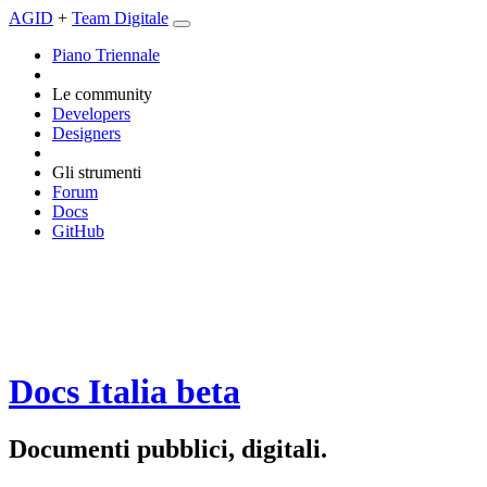
AGID
+
Team Digitale
Piano Triennale
Le community
Developers
Designers
Gli strumenti
Forum
Docs
GitHub
Docs Italia
beta
Documenti pubblici, digitali.