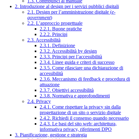
1.3. Contribuisci al manuale
2. Introduzione al design per i servizi pubblici digitali
2.1. Design per l’amministrazione digitale (
e-
government
)
2.2. L’approccio progettuale
2.2.1. Buone pratiche
2.2.2. Principi
2.3. Accessibilità
2.3.1. Definizione
2.3.2. Accessibilità by design
2.3.3. Principi per l’accessibilità
2.3.4. Linee guida e criteri di successo
2.3.5. Come rilasciare una dichiarazione di
accessibilità
2.3.6. Meccanismo di feedback e procedura di
attuazione
2.3.7. Obiettivi accessibilità
2.3.8. Normativa e approfondimenti
2.4. Privacy
2.4.1. Come rispettare la privacy sin dalla
progettazione di un sito o servizio digitale
2.4.2. Richiedi il consenso quando necessario
2.4.3. Le basi del sito web: architettura,
informativa privacy, riferimenti DPO
3. Pianificazione, gestione e strategia