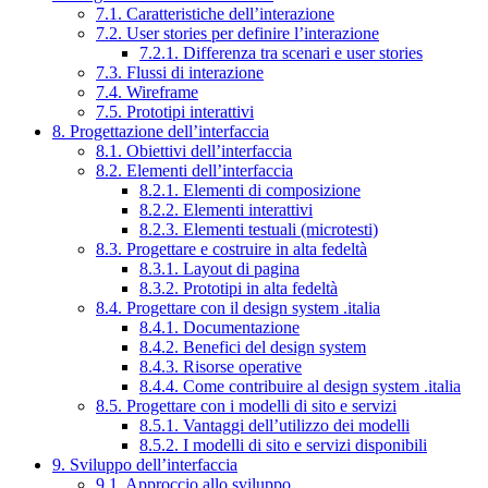
7.1. Caratteristiche dell’interazione
7.2. User stories per definire l’interazione
7.2.1. Differenza tra scenari e user stories
7.3. Flussi di interazione
7.4. Wireframe
7.5. Prototipi interattivi
8. Progettazione dell’interfaccia
8.1. Obiettivi dell’interfaccia
8.2. Elementi dell’interfaccia
8.2.1. Elementi di composizione
8.2.2. Elementi interattivi
8.2.3. Elementi testuali (microtesti)
8.3. Progettare e costruire in alta fedeltà
8.3.1. Layout di pagina
8.3.2. Prototipi in alta fedeltà
8.4. Progettare con il design system .italia
8.4.1. Documentazione
8.4.2. Benefici del design system
8.4.3. Risorse operative
8.4.4. Come contribuire al design system .italia
8.5. Progettare con i modelli di sito e servizi
8.5.1. Vantaggi dell’utilizzo dei modelli
8.5.2. I modelli di sito e servizi disponibili
9. Sviluppo dell’interfaccia
9.1. Approccio allo sviluppo