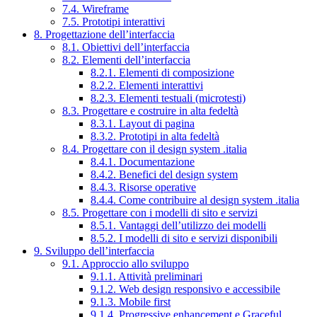
7.4. Wireframe
7.5. Prototipi interattivi
8. Progettazione dell’interfaccia
8.1. Obiettivi dell’interfaccia
8.2. Elementi dell’interfaccia
8.2.1. Elementi di composizione
8.2.2. Elementi interattivi
8.2.3. Elementi testuali (microtesti)
8.3. Progettare e costruire in alta fedeltà
8.3.1. Layout di pagina
8.3.2. Prototipi in alta fedeltà
8.4. Progettare con il design system .italia
8.4.1. Documentazione
8.4.2. Benefici del design system
8.4.3. Risorse operative
8.4.4. Come contribuire al design system .italia
8.5. Progettare con i modelli di sito e servizi
8.5.1. Vantaggi dell’utilizzo dei modelli
8.5.2. I modelli di sito e servizi disponibili
9. Sviluppo dell’interfaccia
9.1. Approccio allo sviluppo
9.1.1. Attività preliminari
9.1.2. Web design responsivo e accessibile
9.1.3. Mobile first
9.1.4. Progressive enhancement e Graceful