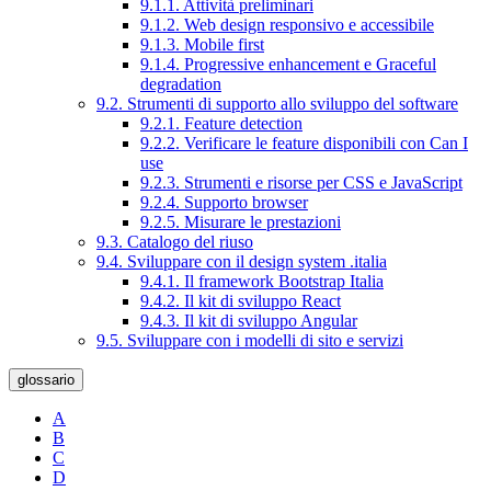
9.1.1. Attività preliminari
9.1.2. Web design responsivo e accessibile
9.1.3. Mobile first
9.1.4. Progressive enhancement e Graceful
degradation
9.2. Strumenti di supporto allo sviluppo del software
9.2.1. Feature detection
9.2.2. Verificare le feature disponibili con Can I
use
9.2.3. Strumenti e risorse per CSS e JavaScript
9.2.4. Supporto browser
9.2.5. Misurare le prestazioni
9.3. Catalogo del riuso
9.4. Sviluppare con il design system .italia
9.4.1. Il framework Bootstrap Italia
9.4.2. Il kit di sviluppo React
9.4.3. Il kit di sviluppo Angular
9.5. Sviluppare con i modelli di sito e servizi
glossario
A
B
C
D