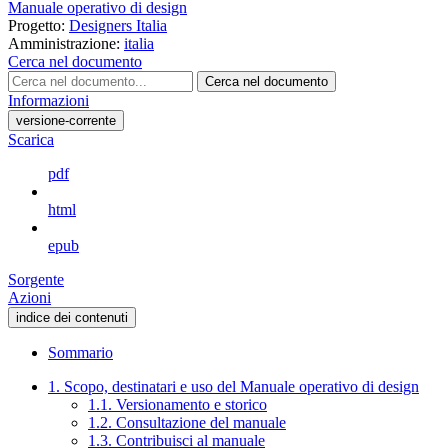
Manuale operativo di design
Progetto:
Designers Italia
Amministrazione:
italia
Cerca nel documento
Cerca nel documento
Informazioni
versione-corrente
Scarica
pdf
html
epub
Sorgente
Azioni
indice dei contenuti
Sommario
1. Scopo, destinatari e uso del Manuale operativo di design
1.1. Versionamento e storico
1.2. Consultazione del manuale
1.3. Contribuisci al manuale