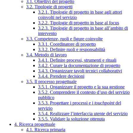
3.1. Obiettivi del progetto
3.2. Tipologie di progetti
3.2.1. Tipologie di progetto in base agli attori
coinvolti nel servizio
3.2.2. Tipologie di progetto in base al focus
3.2.3. Tipologie di progetto in base all’ambito di
intervento
3.3. Competenze, ruoli e figure coinvolte
3.3.1. Coordinatore di progetto
3.3.2. Definire ruoli e responsabilità
3.4. Metodo di lavoro
3.4.1. Definire processi, strumenti e rituali
3.4.2. Curare la documentazione di progetto
3.4.3. Organizzare tavoli tecnici collaborativi
3.4.4. Prendere decisioni
3.5. Il processo progettuale
3.5.1. Organizzare il progetto e la sua gestione
3.5.2. Comprendere il contesto d’uso del servizio
pubblico
3.5.3. Progettare i processi e i
touchpoint
del
servizio
3.5.4. Realizzare l’interfaccia utente del servizio
3.5.5. Validare la soluzione ottenuta
4. Ricerca progettuale
4.1. Ricerca primaria