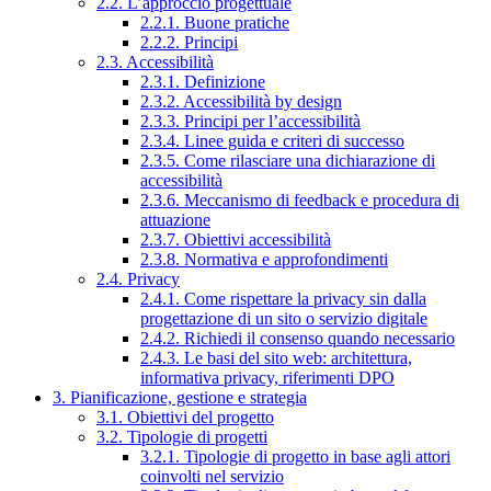
2.2. L’approccio progettuale
2.2.1. Buone pratiche
2.2.2. Principi
2.3. Accessibilità
2.3.1. Definizione
2.3.2. Accessibilità by design
2.3.3. Principi per l’accessibilità
2.3.4. Linee guida e criteri di successo
2.3.5. Come rilasciare una dichiarazione di
accessibilità
2.3.6. Meccanismo di feedback e procedura di
attuazione
2.3.7. Obiettivi accessibilità
2.3.8. Normativa e approfondimenti
2.4. Privacy
2.4.1. Come rispettare la privacy sin dalla
progettazione di un sito o servizio digitale
2.4.2. Richiedi il consenso quando necessario
2.4.3. Le basi del sito web: architettura,
informativa privacy, riferimenti DPO
3. Pianificazione, gestione e strategia
3.1. Obiettivi del progetto
3.2. Tipologie di progetti
3.2.1. Tipologie di progetto in base agli attori
coinvolti nel servizio