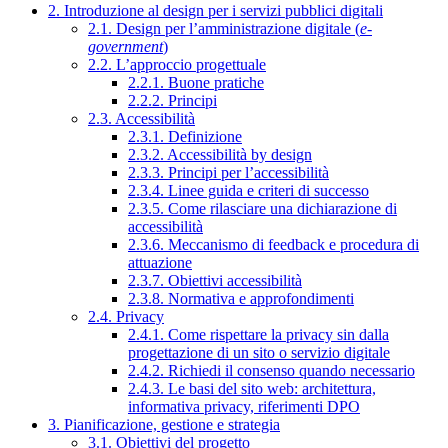
2. Introduzione al design per i servizi pubblici digitali
2.1. Design per l’amministrazione digitale (
e-
government
)
2.2. L’approccio progettuale
2.2.1. Buone pratiche
2.2.2. Principi
2.3. Accessibilità
2.3.1. Definizione
2.3.2. Accessibilità by design
2.3.3. Principi per l’accessibilità
2.3.4. Linee guida e criteri di successo
2.3.5. Come rilasciare una dichiarazione di
accessibilità
2.3.6. Meccanismo di feedback e procedura di
attuazione
2.3.7. Obiettivi accessibilità
2.3.8. Normativa e approfondimenti
2.4. Privacy
2.4.1. Come rispettare la privacy sin dalla
progettazione di un sito o servizio digitale
2.4.2. Richiedi il consenso quando necessario
2.4.3. Le basi del sito web: architettura,
informativa privacy, riferimenti DPO
3. Pianificazione, gestione e strategia
3.1. Obiettivi del progetto