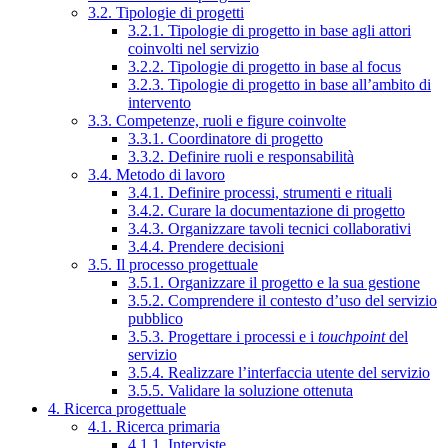
3.2. Tipologie di progetti
3.2.1. Tipologie di progetto in base agli attori
coinvolti nel servizio
3.2.2. Tipologie di progetto in base al focus
3.2.3. Tipologie di progetto in base all’ambito di
intervento
3.3. Competenze, ruoli e figure coinvolte
3.3.1. Coordinatore di progetto
3.3.2. Definire ruoli e responsabilità
3.4. Metodo di lavoro
3.4.1. Definire processi, strumenti e rituali
3.4.2. Curare la documentazione di progetto
3.4.3. Organizzare tavoli tecnici collaborativi
3.4.4. Prendere decisioni
3.5. Il processo progettuale
3.5.1. Organizzare il progetto e la sua gestione
3.5.2. Comprendere il contesto d’uso del servizio
pubblico
3.5.3. Progettare i processi e i
touchpoint
del
servizio
3.5.4. Realizzare l’interfaccia utente del servizio
3.5.5. Validare la soluzione ottenuta
4. Ricerca progettuale
4.1. Ricerca primaria
4.1.1. Interviste