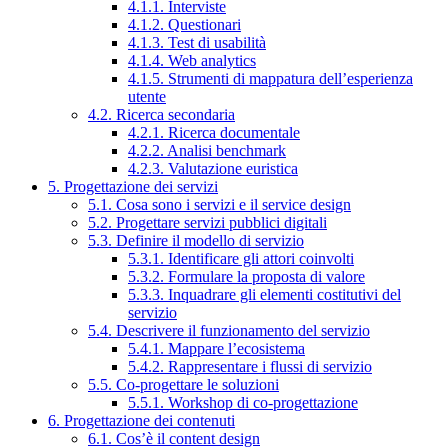
4.1.1. Interviste
4.1.2. Questionari
4.1.3. Test di usabilità
4.1.4. Web analytics
4.1.5. Strumenti di mappatura dell’esperienza
utente
4.2. Ricerca secondaria
4.2.1. Ricerca documentale
4.2.2. Analisi benchmark
4.2.3. Valutazione euristica
5. Progettazione dei servizi
5.1. Cosa sono i servizi e il service design
5.2. Progettare servizi pubblici digitali
5.3. Definire il modello di servizio
5.3.1. Identificare gli attori coinvolti
5.3.2. Formulare la proposta di valore
5.3.3. Inquadrare gli elementi costitutivi del
servizio
5.4. Descrivere il funzionamento del servizio
5.4.1. Mappare l’ecosistema
5.4.2. Rappresentare i flussi di servizio
5.5. Co-progettare le soluzioni
5.5.1. Workshop di co-progettazione
6. Progettazione dei contenuti
6.1. Cos’è il content design